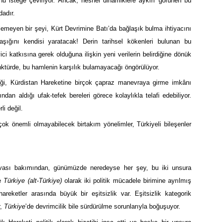
u isteğe çeviriyor. Ancak, nesnel dinamiklere aykırı görünen bu
dadır.
lemeyen bir şeyi, Kürt Devrimine Batı’da bağlaşık bulma ihtiyacını
aşığını kendisi yaratacak! Derin tarihsel kökenleri bulunan bu
ci katkısına gerek olduğuna ilişkin yeni verilerin belirdiğine dönük
nktürde, bu hamlenin karşılık bulamayacağı öngörülüyor.
liği, Kürdistan Hareketine birçok çapraz manevraya girme imkânı
an aldığı ufak-tefek bereleri görece kolaylıkla telafi edebiliyor.
li değil.
ok önemli olmayabilecek birtakım yönelimler, Türkiyeli bileşenler
ası bakımından, günümüzde neredeyse her şey, bu iki unsura
ve
Türkiye (alt-Türkiye)
olarak iki politik mücadele birimine ayrılmış
reketler arasında büyük bir eşitsizlik var. Eşitsizlik kategorik
r,
Türkiye
’de devrimcilik bile sürdürülme sorunlarıyla boğuşuyor.