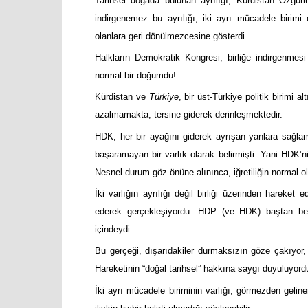
Tarihsel doğada bulunan ayrılığı, Kürdistan Özgürlü
indirgenemez bu ayrılığı, iki ayrı mücadele birimi o
olanlara geri dönülmezcesine gösterdi.
Halkların Demokratik Kongresi, birliğe indirgenm
normal bir doğumdu!
Kürdistan ve
Türkiye
, bir üst-Türkiye politik birimi a
azalmamakta, tersine giderek derinleşmektedir.
HDK, her bir ayağını giderek ayrışan yanlara sağ
başaramayan bir varlık olarak belirmişti. Yani HDK’nin 
Nesnel durum göz önüne alınınca, iğretiliğin normal o
İki varlığın ayrılığı değil birliği üzerinden hareket e
ederek gerçekleşiyordu. HDP (ve HDK) baştan beri,
içindeydi.
Bu gerçeği, dışarıdakiler durmaksızın göze çakıyor
Hareketinin “doğal tarihsel” hakkına saygı duyuluyord
İki ayrı mücadele biriminin varlığı, görmezden gelin