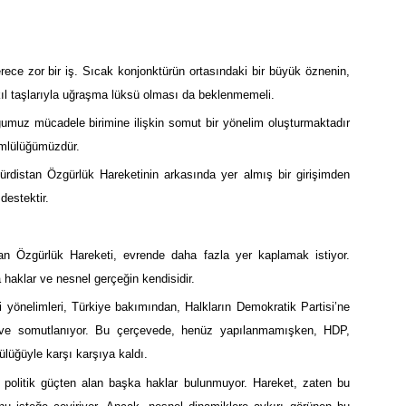
rece zor bir iş. Sıcak konjonktürün ortasındaki bir büyük öznenin,
ıl taşlarıyla uğraşma lüksü olması da beklenmemeli.
umuz mücadele birimine ilişkin somut bir yönelim oluşturmaktadır
ümlülüğümüzdür.
rdistan Özgürlük Hareketinin arkasında yer almış bir girişimden
destektir.
an Özgürlük Hareketi, evrende daha fazla yer kaplamak istiyor.
haklar ve nesnel gerçeğin kendisidir.
 yönelimleri, Türkiye bakımından, Halkların Demokratik Partisi’ne
or ve somutlanıyor. Bu çerçevede, henüz yapılanmamışken, HDP,
lüğüyle karşı karşıya kaldı.
ı politik güçten alan başka haklar bulunmuyor. Hareket, zaten bu