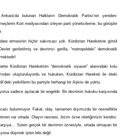
 Ankara’da bulunan Halkların Demokratik Partisi’nin yeniden-
eçlerini Kürt medyasından izleyen parti yöneticilerine, bu görüşler
r.
idare etmesinin hiçbir sakıncası yok. Kürdistan Hareketine gönül
Devlet geriletilmiş ve devrimci gerilla, “metropoldeki” demokratik
mektedir!
ette Kürdistan Hareketinin “demokratik siyaset” alanındaki kolu
fından oluşturuluyordu ve hukuken, Kürdistan Hareketi ile öteki
’deki yetkililerin bu partiyle herhangi bir ilişkisi de yoktu.
yorsa sadece aşılacak bir engeldir. Bir devrimin hukuku karşısında
ıncası bulunmuyor. Fakat, olay, tamamen dışımızda bir nesnellikte
men var ortada. Olayın nesnesi, bizim özne niteliğimizin kendisi.
karşıya… Süren gerçek bir devrimin öznesiyle, ortada olmayan bir
syona düşmek işten bile değil.