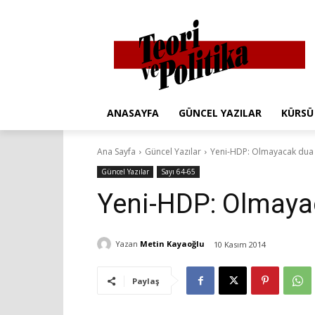
ANASAYFA
GÜNCEL YAZILAR
KÜRSÜ
Ana Sayfa
Güncel Yazılar
Yeni-HDP: Olmayacak dua
Güncel Yazılar
Sayı 64-65
Yeni-HDP: Olmaya
Yazan
Metin Kayaoğlu
10 Kasım 2014
Paylaş