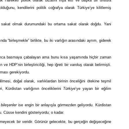
k Hareketi politik olarak bizatihi inşa etti ve başka bir unsura
lduğunu, kendilerini politik coğrafya olarak Türkiye’ye kilitlemiş
esi sakat olmak durumundaki bu ortama sakat olarak doğdu. Yani
ltında “birleşmekle” birlikte, bu iki varlığın arasındaki ayrım, giderek
lamca basmaya çabalayan ama bunu kısa yaşamında hiçbir zaman
ve HDP’nin birleştiriciliği, hep iğreti bir varoluş olarak belirmişti.
lması gerekiyordu.
dilmesi, doğal olarak, varlıklardan birinin önceliğini ötekine teşmil
 Kürdistan varlığının önceliklerini
Türkiye
’ye yayan bir eğilim
,
bileşenler
ise engin bir anlayışla görmezden geliyordu. Kürdistan
u. Cüsse kendini gösteriyordu; o kadar.
emeyecek bir veridir. Görünür gelecekte, bu gerçeğin değişeceğine