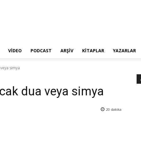
VIDEO
PODCAST
ARŞIV
KITAPLAR
YAZARLAR
 veya simya
cak dua veya simya
20
dakika