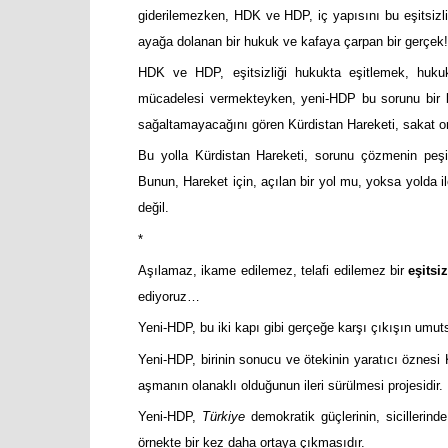
giderilemezken, HDK ve HDP, iç yapısını bu eşitsiz
ayağa dolanan bir hukuk ve kafaya çarpan bir gerçek!
HDK ve HDP, eşitsizliği hukukta eşitlemek, huku
mücadelesi vermekteyken, yeni-HDP bu sorunu bir b
sağaltamayacağını gören Kürdistan Hareketi, sakat orta
Bu yolla Kürdistan Hareketi, sorunu çözmenin peşin
Bunun, Hareket için, açılan bir yol mu, yoksa yolda i
değil.
*
Aşılamaz, ikame edilemez, telafi edilemez bir
eşitsiz
ediyoruz…
Yeni-HDP, bu iki kapı gibi gerçeğe karşı çıkışın umuts
Yeni-HDP, birinin sonucu ve ötekinin yaratıcı öznesi 
aşmanın olanaklı olduğunun ileri sürülmesi projesidir.
Yeni-HDP,
Türkiye
demokratik güçlerinin, sicillerind
örnekte bir kez daha ortaya çıkmasıdır.