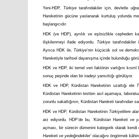
Yeni-HDP,
Türkiye
tarafındakiler için, devletle uğ
Hareketinin gücüne yaslanarak kurtuluş yolunda me
başlangıcıdır.
HDK (ve HDP), ayrılık ve eşitsizlikle cepheden k
ilişkilenmeyi ifade ediyordu.
Türkiye
tarafındakiler 
Ayrıca HDK ile,
Türkiye
’nin küçücük sol ve demokr
Hareketiyle tarihsel dayanışma içinde bulunduğu görü
HDK ve HDP, iki temel veri faktörün varlığını kısmî
sonuç peşinde olan bir iradeyi yansıttığı görülüyor.
HDK ve HDP, Kürdistan Hareketinin uzattığı ele
T
Kürdistan Hareketinin testten asıl aşamaya, laborat
zorunlu sakatlığının, Kürdistan Hareketi tarafından sağa
HDK ve HDP, Kürdistan Hareketinin
Türkiyeliler
e ala
arz ediyordu. HDP’de bu,
‘Kürdistan Hareketi ve ya
açması, bir sürecin dümenini kategorik olarak kendi
Hareketi ve yedeğindekiler’
olacağını öngörmek kâhinli