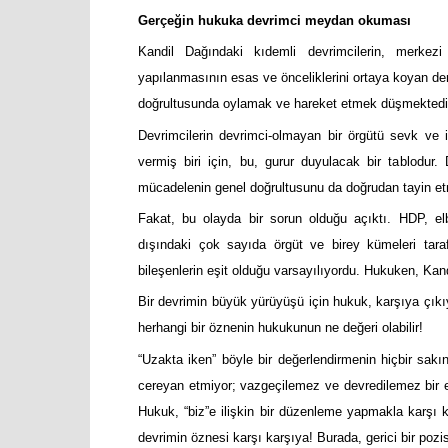
Gerçeğin hukuka devrimci meydan okuması
Kandil Dağındaki kıdemli devrimcilerin, merkezi
yapılanmasının esas ve önceliklerini ortaya koyan dem
doğrultusunda oylamak ve hareket etmek düşmektedi
Devrimcilerin devrimci-olmayan bir örgütü sevk ve 
vermiş biri için, bu, gurur duyulacak bir tablodur. 
mücadelenin genel doğrultusunu da doğrudan tayin et
Fakat, bu olayda bir sorun olduğu açıktı. HDP, elb
dışındaki çok sayıda örgüt ve birey kümeleri tara
bileşenlerin eşit olduğu varsayılıyordu. Hukuken, Kandil
Bir devrimin büyük yürüyüşü için hukuk, karşıya çıkı
herhangi bir öznenin hukukunun ne değeri olabilir!
“Uzakta iken” böyle bir değerlendirmenin hiçbir sak
cereyan etmiyor; vazgeçilemez ve devredilemez bir et
Hukuk, “biz”e ilişkin bir düzenleme yapmakla karşı 
devrimin öznesi karşı karşıya! Burada, gerici bir pozi