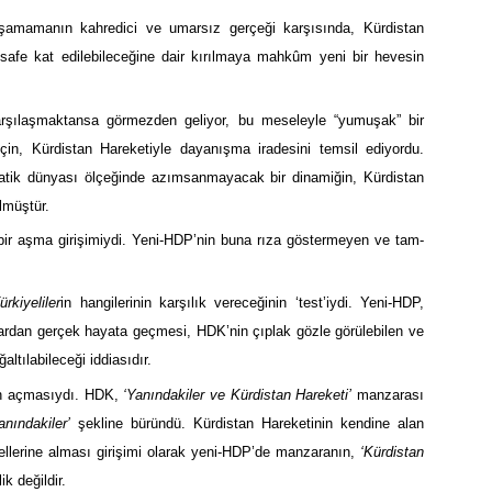
raşamamanın kahredici ve umarsız gerçeği karşısında, Kürdistan
safe kat edilebileceğine dair kırılmaya mahkûm yeni bir hevesin
arşılaşmaktansa görmezden geliyor, bu meseleyle “yumuşak” bir
için, Kürdistan Hareketiyle dayanışma iradesini temsil ediyordu.
atik dünyası ölçeğinde azımsanmayacak bir dinamiğin, Kürdistan
lmüştür.
 bir aşma girişimiydi. Yeni-HDP’nin buna rıza göstermeyen ve tam-
ürkiyeliler
in hangilerinin karşılık vereceğinin ‘test’iydi. Yeni-HDP,
uardan gerçek hayata geçmesi, HDK’nin çıplak gözle görülebilen ve
ltılabileceği iddiasıdır.
n açmasıydı. HDK,
‘
Yanındakiler ve Kürdistan Hareketi’
manzarası
nındakiler’
şekline büründü. Kürdistan Hareketinin kendine alan
 ellerine alması girişimi olarak yeni-HDP’de manzaranın,
‘
Kürdistan
k değildir.