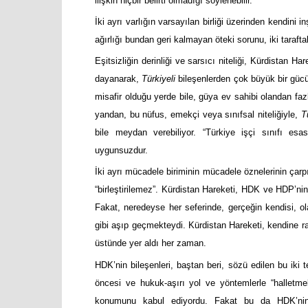
ilişkin hiçbir belirti olmadığı söylenebilir.
İki ayrı varlığın varsayılan birliği üzerinden kendin
ağırlığı bundan geri kalmayan öteki sorunu, iki tarafta
Eşitsizliğin derinliği ve sarsıcı niteliği, Kürdistan H
dayanarak,
Türkiyeli
bileşenlerden çok büyük bir gücü
misafir olduğu yerde bile, güya ev sahibi olandan f
yandan, bu nüfus, emekçi veya sınıfsal niteliğiyle,
T
bile meydan verebiliyor. “Türkiye işçi sınıfı es
uygunsuzdur.
İki ayrı mücadele biriminin mücadele öznelerinin çarpı
“birleştirilemez”. Kürdistan Hareketi, HDK ve HDP’ni
Fakat, neredeyse her seferinde, gerçeğin kendisi, ola
gibi aşıp geçmekteydi. Kürdistan Hareketi, kendine r
üstünde yer aldı her zaman.
HDK’nin bileşenleri, baştan beri, sözü edilen bu iki 
öncesi ve hukuk-aşırı yol ve yöntemlerle “halletmek
konumunu kabul ediyordu. Fakat bu da HDK’nin li