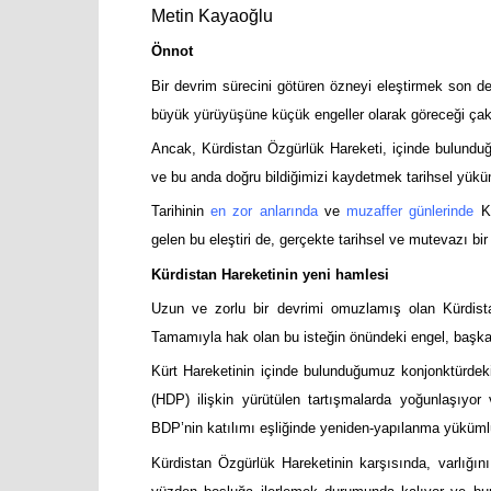
Metin Kayaoğlu
Önnot
Bir devrim sürecini götüren özneyi eleştirmek son de
büyük yürüyüşüne küçük engeller olarak göreceği çak
Ancak, Kürdistan Özgürlük Hareketi, içinde bulunduğ
ve bu anda doğru bildiğimizi kaydetmek tarihsel yük
Tarihinin
en zor anlarında
ve
muzaffer günlerinde
Kü
gelen bu eleştiri de, gerçekte tarihsel ve mutevazı bir 
Kürdistan Hareketinin yeni hamlesi
Uzun ve zorlu bir devrimi omuzlamış olan Kürdist
Tamamıyla hak olan bu isteğin önündeki engel, başka 
Kürt Hareketinin içinde bulunduğumuz konjonktürdeki
(HDP) ilişkin yürütülen tartışmalarda yoğunlaşıy
BDP’nin katılımı eşliğinde yeniden-yapılanma yükümlü
Kürdistan Özgürlük Hareketinin karşısında, varlığın