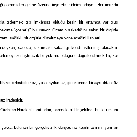
liği görmezden gelme üzerine inşa etme iddiasındaydı. Her adımda
kla gidermek gibi imkânsız olduğu kesin bir ortamda var oluş
akıma “çözmüş” bulunuyor. Ortamın sakatlığını sakat bir örgütle
mı sağlıklı bir örgütle düzeltmeye yöneleceğini ilan etti.
deyken, sadece, dışarıdaki sakatlığı kendi üstlenmiş olacaktır.
lerlemeyi zorlaştıracak bir yük mü olduğunu değerlendirmek hiç zor
lik
ve birleştirilemez, yok sayılamaz, giderilemez bir
ayrılık
tansöz
uz iradesidir.
Kürdistan Hareketi tarafından, paradoksal bir şekilde, bu iki unsuru
e çokça bulunan bir gerçeksizlik dünyasına kapılmasının, yeni bir