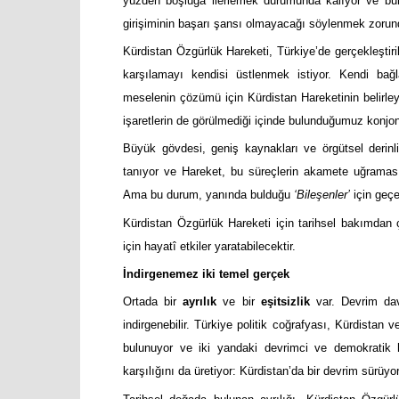
yüzden boşluğa ilerlemek durumunda kalıyor ve bun
girişiminin başarı şansı olmayacağı söylenmek zorun
Kürdistan Özgürlük Hareketi, Türkiye’de gerçekleştiri
karşılamayı kendisi üstlenmek istiyor. Kendi bağl
meselenin çözümü için Kürdistan Hareketinin belirleyi
işaretlerin de görülmediği içinde bulunduğumuz konjo
Büyük gövdesi, geniş kaynakları ve örgütsel derin
tanıyor ve Hareket, bu süreçlerin akamete uğramasınd
Ama bu durum, yanında bulduğu
‘Bileşenler’
için geçer
Kürdistan Özgürlük Hareketi için tarihsel bakımdan ç
için hayatî etkiler yaratabilecektir.
İndirgenemez iki temel gerçek
Ortada bir
ayrılık
ve bir
eşitsizlik
var. Devrim dav
indirgenebilir. Türkiye politik coğrafyası, Kürdistan 
bulunuyor ve iki yandaki devrimci ve demokratik ha
karşılığını da üretiyor: Kürdistan’da bir devrim sürüyo