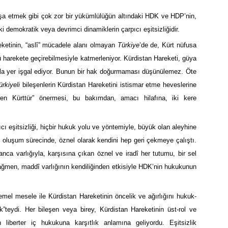
i inşa etmek gibi çok zor bir yükümlülüğün altındaki HDK ve HDP’nin,
ki demokratik veya devrimci dinamiklerin çarpıcı eşitsizliğidir.
areketinin, “aslî” mücadele alanı olmayan
Türkiye
’de de, Kürt nüfusa
 harekete geçirebilmesiyle katmerleniyor. Kürdistan Hareketi, güya
azla yer işgal ediyor. Bunun bir hak doğurmaması düşünülemez. Öte
ürkiyeli
bileşenlerin Kürdistan Hareketini istismar etme heveslerine
asen Kürttür” önermesi, bu bakımdan, amacı hilafına, iki kere
cı eşitsizliği, hiçbir hukuk yolu ve yöntemiyle, büyük olan aleyhine
n oluşum sürecinde, öznel olarak kendini hep geri çekmeye çalıştı.
nca varlığıyla, karşısına çıkan öznel ve iradî her tutumu, bir sel
ağmen, maddî varlığının kendiliğinden etkisiyle HDK’nin hukukunun
temel mesele ile Kürdistan Hareketinin öncelik ve ağırlığını hukuk-
”teydi. Her bileşen veya birey, Kürdistan Hareketinin üst-rol ve
berter iç hukukuna karşıtlık anlamına geliyordu. Eşitsizlik