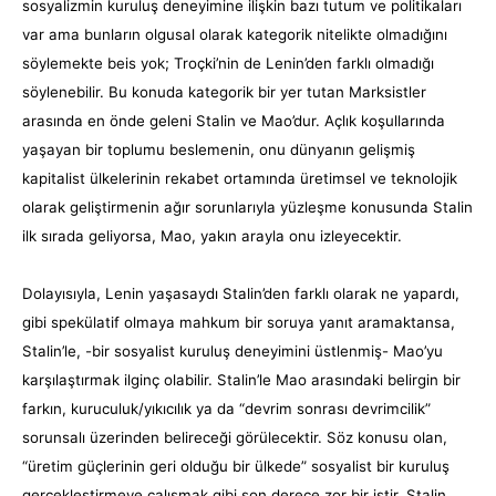
sosyalizmin kuruluş deneyimine ilişkin bazı tutum ve politikaları
var ama bunların olgusal olarak kategorik nitelikte olmadığını
söylemekte beis yok; Troçki’nin de Lenin’den farklı olmadığı
söylenebilir. Bu konuda kategorik bir yer tutan Marksistler
arasında en önde geleni Stalin ve Mao’dur. Açlık koşullarında
yaşayan bir toplumu beslemenin, onu dünyanın gelişmiş
kapitalist ülkelerinin rekabet ortamında üretimsel ve teknolojik
olarak geliştirmenin ağır sorunlarıyla yüzleşme konusunda Stalin
ilk sırada geliyorsa, Mao, yakın arayla onu izleyecektir.
Dolayısıyla, Lenin yaşasaydı Stalin’den farklı olarak ne yapardı,
gibi spekülatif olmaya mahkum bir soruya yanıt aramaktansa,
Stalin’le, -bir sosyalist kuruluş deneyimini üstlenmiş- Mao’yu
karşılaştırmak ilginç olabilir. Stalin’le Mao arasındaki belirgin bir
farkın, kuruculuk/yıkıcılık ya da “devrim sonrası devrimcilik”
sorunsalı üzerinden belireceği görülecektir. Söz konusu olan,
“üretim güçlerinin geri olduğu bir ülkede” sosyalist bir kuruluş
gerçekleştirmeye çalışmak gibi son derece zor bir iştir. Stalin