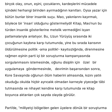
birçok olay, onun, eşini, çocuklarını, kardeşlerini mücadele
içindeki herhangi birinden ayırmadığının kanıtları. Oysa yazar için
bütün bunlar birer insanlık suçu. Mao, yakınlarını kayırmalı,
böylece bir ‘insan’ olduğunu göstermeliydi! Kitap, Mao’nun bu
türden insanlık gösterilerine metelik vermediğini isyan
patlamalarıyla anlatıyor. Bu, Uzun Yürüyüş sırasında iki
çocuğunun kaybına karşı tutumunda, yine bu sırada karısının
öldürülmesine politik -ama politik!- kayıtsızlığında, direnmesine
rağmen eşinin parti içi bir soruşturma kampanyasında
sorgulanmasını istemesinde, oğlunu disiplin için özel bir
uygulamaya göndermesinde, devrimin başarısından sonra,
Kore Savaşında oğlunun ölüm haberini almasında, kızını yatılı
okuduğu okulda hiçbir ayrıcalık olmadan karneyle yiyeceğe tâbi
tutmasında ve nihayet kendine karşı tutumunda ve kitap
boyunca aktarılan çok sayıda olayda görülür.
Parti’de, “milliyetçi bölge’den gelen üyelere dönük bir soruşturma