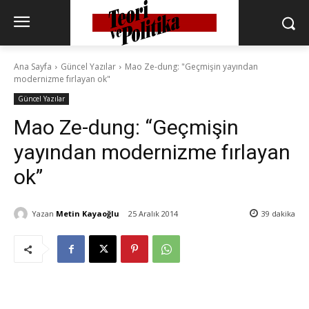
Ana Sayfa
Güncel Yazılar
Mao Ze-dung: "Geçmişin yayından
modernizme fırlayan ok"
Güncel Yazılar
Mao Ze-dung: “Geçmişin
yayından modernizme fırlayan
ok”
Yazan
Metin Kayaoğlu
25 Aralık 2014
39
dakika