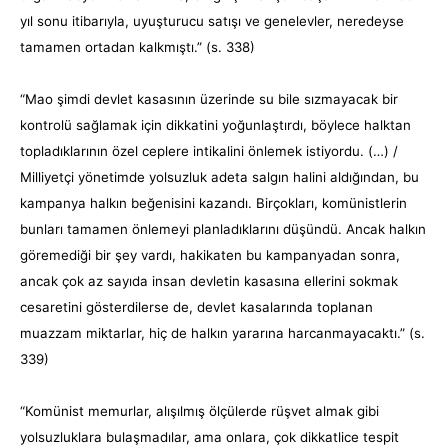
yıl sonu itibarıyla, uyuşturucu satışı ve genelevler, neredeyse
tamamen ortadan kalkmıştı.” (s. 338)
“Mao şimdi devlet kasasının üzerinde su bile sızmayacak bir
kontrolü sağlamak için dikkatini yoğunlaştırdı, böylece halktan
topladıklarının özel ceplere intikalini önlemek istiyordu. (…) /
Milliyetçi yönetimde yolsuzluk adeta salgın halini aldığından, bu
kampanya halkın beğenisini kazandı. Birçokları, komünistlerin
bunları tamamen önlemeyi planladıklarını düşündü. Ancak halkın
göremediği bir şey vardı, hakikaten bu kampanyadan sonra,
ancak çok az sayıda insan devletin kasasına ellerini sokmak
cesaretini gösterdilerse de, devlet kasalarında toplanan
muazzam miktarlar, hiç de halkın yararına harcanmayacaktı.” (s.
339)
“Komünist memurlar, alışılmış ölçülerde rüşvet almak gibi
yolsuzluklara bulaşmadılar, ama onlara, çok dikkatlice tespit