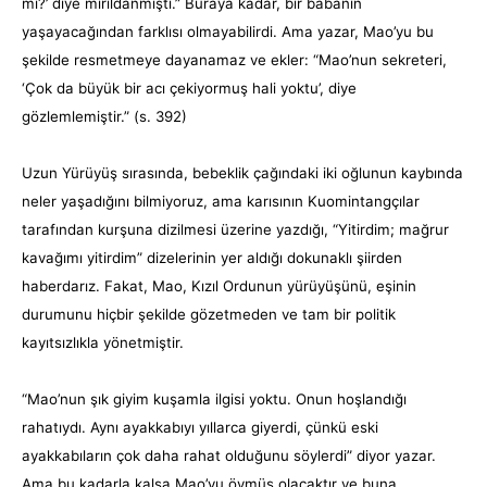
mi?’ diye mırıldanmıştı.” Buraya kadar, bir babanın
yaşayacağından farklısı olmayabilirdi. Ama yazar, Mao’yu bu
şekilde resmetmeye dayanamaz ve ekler: “Mao’nun sekreteri,
‘Çok da büyük bir acı çekiyormuş hali yoktu’, diye
gözlemlemiştir.” (s. 392)
Uzun Yürüyüş sırasında, bebeklik çağındaki iki oğlunun kaybında
neler yaşadığını bilmiyoruz, ama karısının Kuomintangçılar
tarafından kurşuna dizilmesi üzerine yazdığı, “Yitirdim; mağrur
kavağımı yitirdim” dizelerinin yer aldığı dokunaklı şiirden
haberdarız. Fakat, Mao, Kızıl Ordunun yürüyüşünü, eşinin
durumunu hiçbir şekilde gözetmeden ve tam bir politik
kayıtsızlıkla yönetmiştir.
“Mao’nun şık giyim kuşamla ilgisi yoktu. Onun hoşlandığı
rahatıydı. Aynı ayakkabıyı yıllarca giyerdi, çünkü eski
ayakkabıların çok daha rahat olduğunu söylerdi” diyor yazar.
Ama bu kadarla kalsa Mao’yu övmüş olacaktır ve buna