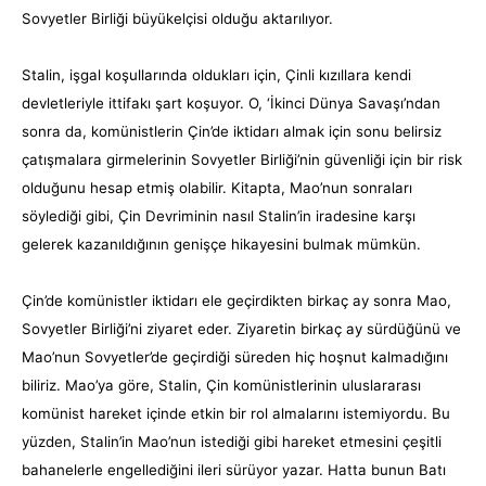
Sovyetler Birliği büyükelçisi olduğu aktarılıyor.
Stalin, işgal koşullarında oldukları için, Çinli kızıllara kendi
devletleriyle ittifakı şart koşuyor. O, ‘İkinci Dünya Savaşı’ndan
sonra da, komünistlerin Çin’de iktidarı almak için sonu belirsiz
çatışmalara girmelerinin Sovyetler Birliği’nin güvenliği için bir risk
olduğunu hesap etmiş olabilir. Kitapta, Mao’nun sonraları
söylediği gibi, Çin Devriminin nasıl Stalin’in iradesine karşı
gelerek kazanıldığının genişçe hikayesini bulmak mümkün.
Çin’de komünistler iktidarı ele geçirdikten birkaç ay sonra Mao,
Sovyetler Birliği’ni ziyaret eder. Ziyaretin birkaç ay sürdüğünü ve
Mao’nun Sovyetler’de geçirdiği süreden hiç hoşnut kalmadığını
biliriz. Mao’ya göre, Stalin, Çin komünistlerinin uluslararası
komünist hareket içinde etkin bir rol almalarını istemiyordu. Bu
yüzden, Stalin’in Mao’nun istediği gibi hareket etmesini çeşitli
bahanelerle engellediğini ileri sürüyor yazar. Hatta bunun Batı