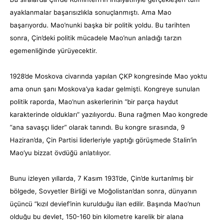
ayaklanmalar başarısızlıkla sonuçlanmıştı. Ama Mao
başarıyordu. Mao’nunki başka bir politik yoldu. Bu tarihten
sonra, Çin’deki politik mücadele Mao’nun anladığı tarzın
egemenliğinde yürüyecektir.
1928’de Moskova civarında yapılan ÇKP kongresinde Mao yoktu
ama onun şanı Moskova’ya kadar gelmişti. Kongreye sunulan
politik raporda, Mao’nun askerlerinin “bir parça haydut
karakterinde oldukları” yazılıyordu. Buna rağmen Mao kongrede
“ana savaşçı lider” olarak tanındı. Bu kongre sırasında, 9
Haziran’da, Çin Partisi liderleriyle yaptığı görüşmede Stalin’in
Mao’yu bizzat övdüğü anlatılıyor.
Bunu izleyen yıllarda, 7 Kasım 1931’de, Çin’de kurtarılmış bir
bölgede, Sovyetler Birliği ve Moğolistan’dan sonra, dünyanın
üçüncü “kızıl devief’inin kurulduğu ilan edilir. Başında Mao’nun
olduğu bu devlet, 150-160 bin kilometre karelik bir alana