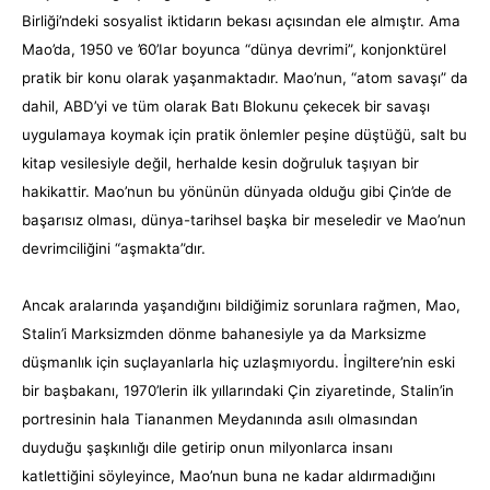
Birliği’ndeki sosyalist iktidarın bekası açısından ele almıştır. Ama
Mao’da, 1950 ve ’60’Iar boyunca “dünya devrimi”, konjonktürel
pratik bir konu olarak yaşanmaktadır. Mao’nun, “atom savaşı” da
dahil, ABD’yi ve tüm olarak Batı Blokunu çekecek bir savaşı
uygulamaya koymak için pratik önlemler peşine düştüğü, salt bu
kitap vesilesiyle değil, herhalde kesin doğruluk taşıyan bir
hakikattir. Mao’nun bu yönünün dünyada olduğu gibi Çin’de de
başarısız olması, dünya-tarihsel başka bir meseledir ve Mao’nun
devrimciliğini “aşmakta”dır.
Ancak aralarında yaşandığını bildiğimiz sorunlara rağmen, Mao,
Stalin’i Marksizmden dönme bahanesiyle ya da Marksizme
düşmanlık için suçlayanlarla hiç uzlaşmıyordu. İngiltere’nin eski
bir başbakanı, 1970’lerin ilk yıllarındaki Çin ziyaretinde, Stalin’in
portresinin hala Tiananmen Meydanında asılı olmasından
duyduğu şaşkınlığı dile getirip onun milyonlarca insanı
katlettiğini söyleyince, Mao’nun buna ne kadar aldırmadığını