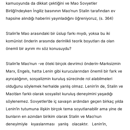
kamuoyunda da dikkat çektiğini ve Mao Sovyetler
Birliği’ndeyken İngiliz basınının Mao’nun Stalin tarafından ev
hapsine alındığı haberini yayınladığını öğreniyoruz, (s. 364)
Stalin’le Mao arasındaki bir üslup farkı mıydı, yoksa bu iki
komünist önderin arasında derinlikli teorik boyutları da olan
önemli bir ayrım mı söz konusuydu?
Stalin’le Mao’nun -ve öteki birçok devrimci önderin-Marksizmin
Marx, Engels, hatta Lenin gibi kurucularından önemli bir fark ve
ayrıcalığının, sosyalizmin kuruluş sürecinde rol alabilmeleri
olduğunu söylemek herhalde yanlış olmaz. Lenin’in de, Stalin ve
Mao’dan farklı olarak sosyalist kuruluş deneyimini yaşadığı
söylenemez. Sovyetler’de iç savaşın ardından geçen birkaç yılda
Lenin’in tutumuna ilişkin birçok tema soyutlanabilir ama yine de
bunların en azından birikim olarak Stalin ve Mao’nun
deneyimiyle kıyaslanması yanlış olacaktır. Lenin’in,