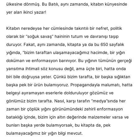
ülkesine dönmüş. Bu Batılı, aynı zamanda, kitabın künyesinde
yer alan ikinci yazar!
Kitabın neredeyse her cümlesinde takıntılı bir nefret, politik
olarak bir “soğuk savaş” haininin tutum ve davranışı taşıp
duruyor. Fakat, aynı zamanda, kitapta ya da bu 650 sayfalık
yığında, “bizim taraftan ulaşamayacağımız hacimde, bir yığın
doküman ve enformasyon barınıyor. Bu yığının tümünün gerçeği
yansıtma ihtimali söz konusu değil, ama üçte biri, hatta onda
biri bile doğruysa yeter. Çünkü bizim tarafta, bir başka sığlıktan
başka pek bir ürün bulamıyoruz. Propagandayla malumatı, hatta
belgeyi ayıramayan eserlerle dolduruluyor gözümüz ve
gönlümüz bizim tarafta. Nasıl, karşı tarafın “medya”sında her
zaman bir çöplük yığını görünümündeki zehirli enformasyon
bataklığı içinde, bizim için altın değerinde malzemeler varsa ve
bunları başka yerde bulamıyorsak, bu kitapta da, pek
bulamayacağımız bir yığın bilgi mevcut.