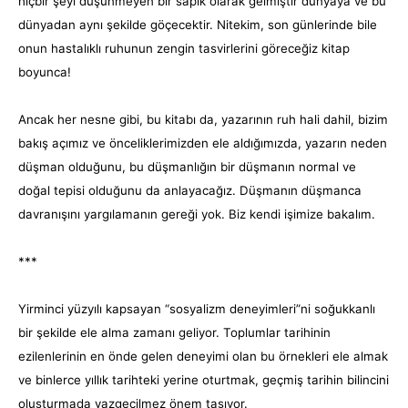
hiçbir şeyi düşünmeyen bir sapık olarak gelmiştir dünyaya ve bu
dünyadan aynı şekilde göçecektir. Nitekim, son günlerinde bile
onun hastalıklı ruhunun zengin tasvirlerini göreceğiz kitap
boyunca!
Ancak her nesne gibi, bu kitabı da, yazarının ruh hali dahil, bizim
bakış açımız ve önceliklerimizden ele aldığımızda, yazarın neden
düşman olduğunu, bu düşmanlığın bir düşmanın normal ve
doğal tepisi olduğunu da anlayacağız. Düşmanın düşmanca
davranışını yargılamanın gereği yok. Biz kendi işimize bakalım.
***
Yirminci yüzyılı kapsayan “sosyalizm deneyimleri”ni soğukkanlı
bir şekilde ele alma zamanı geliyor. Toplumlar tarihinin
ezilenlerinin en önde gelen deneyimi olan bu örnekleri ele almak
ve binlerce yıllık tarihteki yerine oturtmak, geçmiş tarihin bilincini
oluşturmada vazgeçilmez önem taşıyor.