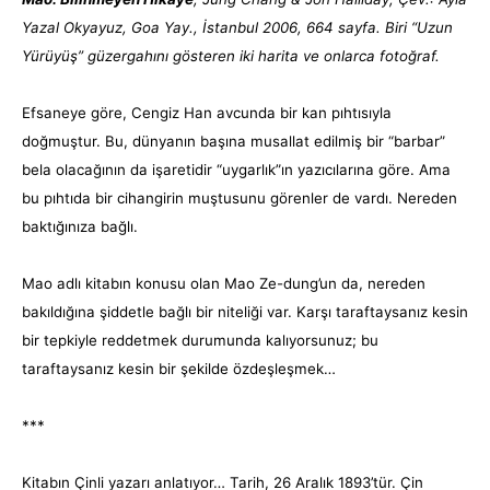
Yazal Okyayuz, Goa Yay., İstanbul 2006, 664 sayfa. Biri “Uzun
Yürüyüş” güzergahını gösteren iki harita ve onlarca fotoğraf.
Efsaneye göre, Cengiz Han avcunda bir kan pıhtısıyla
doğmuştur. Bu, dünyanın başına musallat edilmiş bir “barbar”
bela olacağının da işaretidir “uygarlık”ın yazıcılarına göre. Ama
bu pıhtıda bir cihangirin muştusunu görenler de vardı. Nereden
baktığınıza bağlı.
Mao
adlı kitabın konusu olan Mao Ze-dung’un da, nereden
bakıldığına şiddetle bağlı bir niteliği var. Karşı taraftaysanız kesin
bir tepkiyle reddetmek durumunda kalıyorsunuz; bu
taraftaysanız kesin bir şekilde özdeşleşmek…
***
Kitabın Çinli yazarı anlatıyor… Tarih, 26 Aralık 1893’tür. Çin