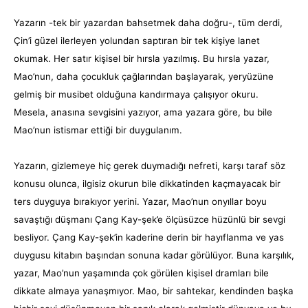
Yazarın -tek bir yazardan bahsetmek daha doğru-, tüm derdi,
Çin’i güzel ilerleyen yolundan saptıran bir tek kişiye lanet
okumak. Her satır kişisel bir hırsla yazılmış. Bu hırsla yazar,
Mao’nun, daha çocukluk çağlarından başlayarak, yeryüzüne
gelmiş bir musibet olduğuna kandırmaya çalışıyor okuru.
Mesela, anasına sevgisini yazıyor, ama yazara göre, bu bile
Mao’nun istismar ettiği bir duygulanım.
Yazarın, gizlemeye hiç gerek duymadığı nefreti, karşı taraf söz
konusu olunca, ilgisiz okurun bile dikkatinden kaçmayacak bir
ters duyguya bırakıyor yerini. Yazar, Mao’nun onyıllar boyu
savaştığı düşmanı Çang Kay-şek’e ölçüsüzce hüzünlü bir sevgi
besliyor. Çang Kay-şek’in kaderine derin bir hayıflanma ve yas
duygusu kitabın başından sonuna kadar görülüyor. Buna karşılık,
yazar, Mao’nun yaşamında çok görülen kişisel dramları bile
dikkate almaya yanaşmıyor. Mao, bir sahtekar, kendinden başka