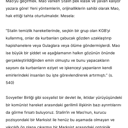
Mao’yu geçirmek. Mao varken Stalin pek klasik ve yavan kalıyor
yazara göre! Yeni yöntemlerin, orijinalliklerin sahibi olarak Mao,
hak ettiği tahta oturtulmalıdır. Mesela:
“Stalin temizlik hareketlerinde, seçkin bir grup olan KGB’yi
kullanmış, onlar da kurbanları çabucak gözden uzaklaştırıp
hapishanelere veya Gulaglara veya ölüme göndermişlerdi. Mao
ise büyük bir şiddet ve aşağılamanın halkın gözünün önünde
gerçekleştirildiğinden emin olmuştu ve bunu yapacakların
sayısını da kurbanların eziyet ve işkenceyi yapanların kendi
emirlerindeki insanları bu işte görevlendirerek artırmıştı.” (s.
540)
Sovyetler Birliği gibi sosyalist bir devlet ile, iktidar yürüyüşündeki
bir komünist hareket arasındaki gerilimli ilişkinin bazı ayrıntılarını
da görme fırsatı buluyoruz. Stalin’in ve Mao’nun, kurucu
pozisyondaki bir Marksist ile henüz bu aşamada olmayan ve
yıkıcılığı ön plana çıkarmış bir Marksist arasındaki ontolojik