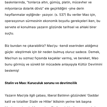
baskınlarında, “tonlarca altın, gümüş, platin, mücevher ve
milyonlarca dolarlık döviz” ele geçirildiğini -yine derin
hayıflanmalar eşliğinde- yazıyor. (s. 537) Bu veriler Mao için,
operasyonun sürmesinin ekonomik boyutlu gerekçeleri iken, bu
servete el konulması yazarın gözünde tarihsel ve ahlaki birer
suçtu.
Biz bundan ne çıkarabiliriz? Mao’yu -kendi eserinden aldığımız
güçle- eleştirmek için bir neden bulmuş oluruz sadece. Demek,
Mao’nun su sızmaz fıçısında kaçaklar varmış, ve bereket, Mao
bunu görmüş ve sürekli bir mücadele anlayışıyla Kültür Devrimini
beslemiş!
Stalin ve Mao: Kuruculuk sorunu ve devrimcilik
Yazarın Mao’yla ilgili çabası, liberal Batılının gözündeki ‘Gaddar
katil ve totaliter Stalin ve Hitler’ ikilisinin yerine tek başına