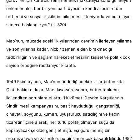
görevliler için kontrolü temin etmek maksadıyla sonu gelmeyen
önlemler aldı, her bir yeni parti üyesinin kendi ailesinin tüm
fertlerini ve sosyal ilişkilerini bildirmesi isteniyordu ve bu, olayın
sadece başlangıcıydı.” (s. 320)
Mao’nun, mücadeledeki ilk yıllarından devrimin ilerleyen yıllarına
ve son yıllarına kadar, hiçbir zaman elden bırakmadığı
tedbirliliğinin ve sağlam hareket etmesinin kişisel ve politik çok
sayıda örneğine rastlanıyor kitapta.
1949 Ekim ayında, Mao’nun önderliğindeki kızıllar bütün kıta
Çin’e hakim oldular. Mao, kısa süre sonra, bütün toplumu
ilgilendiren sorunlara el attı. “Hükümet ‘Devrim Karşıtlarının
Sindirilmesi’ kampanyasını, basit haydutluğu, gangsterliği,
cinayeti, soygunu, kumarı, uyuşturucu satıcılığını ve kadın
ticaretini içine alarak, her türlü politik olmayan suçu da
kapsayacak şekilde genişletmişti. Eşi görülmemiş bir
organizasyon ve zalimlikle, bu girişimler çok başarılı kılındı. 1952