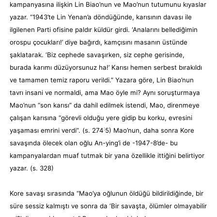
kampanyasına ilişkin Lin Biao’nun ve Mao’nun tutumunu kıyaslar
yazar. “1943’te Lin Yenan’a döndüğünde, karısının davası ile
ilgilenen Parti ofisine paldır küldür girdi. ‘Analarını bellediğimin
orospu çocukları!’ diye bağırdı, kamçısını masanın üstünde
şaklatarak. ‘Biz cephede savaşırken, siz cephe gerisinde,
burada karımı düzüyorsunuz ha!’ Karısı hemen serbest bırakıldı
ve tamamen temiz raporu verildi.” Yazara göre, Lin Biao’nun
tavrı insani ve normaldi, ama Mao öyle mi? Aynı soruşturmaya
Mao’nun “son karısı” da dahil edilmek istendi, Mao, direnmeye
çalışan karısına “görevli olduğu yere gidip bu korku, evresini
:
yaşaması emrini verdi”. (s. 274
5) Mao’nun, daha sonra Kore
savaşında ölecek olan oğlu An-ying’i de -1947-8’de- bu
kampanyalardan muaf tutmak bir yana özellikle ittiğini belirtiyor
yazar. (s. 328)
Kore savaşı sırasında “Mao’ya oğlunun öldüğü bildirildiğinde, bir
süre sessiz kalmıştı ve sonra da ‘Bir savaşta, ölümler olmayabilir