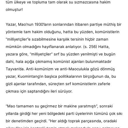
tüm ülkeye ve topluma tam olarak su sızmazcasına hakim
olmuştur!
Yazar, Mao’nun 1930’ların sonlarından itibaren partiye müthiş bir
yöntemle tam hakim olduğunu, hatta bu yüzden, komünistlerin
“milliyetçiler”e sızabilmesine karşılık tersinin hiçbir zaman
mümkün olmadığını hayıflanarak anlatıyor. (s. 256) Hatta,
yazara göre, “milliyetçiler” sırf bu yüzden yenilmişti ve bugün
dahi, hala açığa çıkmamış komünist ajanları bulunmaktadır
Tayvan’da. Anti-komünizm ve anti-Maoculukla gözü dönmüş
yazar, Kuomintang’ın başlıca politikalarının birçoğunun da, bu
gizli ajanlar tarafından, süreçten sırf komünistlerin zaferle
çıkması için saptandığını ileri sürüyor.
“Mao tamamen su geçirmez bir makine yaratmıştı”, sonraki
yıllarda girdiği her yeni bölgedeki parti üyelerinin tümünü çok sıkı
bir denetimden geçirdi. “Her aldığı toprak parçasında, oradaki