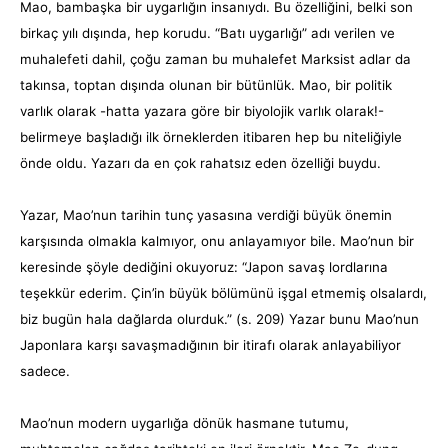
Mao, bambaşka bir uygarlığın insanıydı. Bu özelliğini, belki son
birkaç yılı dışında, hep korudu. “Batı uygarlığı” adı verilen ve
muhalefeti dahil, çoğu zaman bu muhalefet Marksist adlar da
takınsa, toptan dışında olunan bir bütünlük. Mao, bir politik
varlık olarak -hatta yazara göre bir biyolojik varlık olarak!-
belirmeye başladığı ilk örneklerden itibaren hep bu niteliğiyle
önde oldu. Yazarı da en çok rahatsız eden özelliği buydu.
Yazar, Mao’nun tarihin tunç yasasına verdiği büyük önemin
karşısında olmakla kalmıyor, onu anlayamıyor bile. Mao’nun bir
keresinde şöyle dediğini okuyoruz: “Japon savaş lordlarına
teşekkür ederim. Çin’in büyük bölümünü işgal etmemiş olsalardı,
biz bugün hala dağlarda olurduk.” (s. 209) Yazar bunu Mao’nun
Japonlara karşı savaşmadığının bir itirafı olarak anlayabiliyor
sadece.
Mao’nun modern uygarlığa dönük hasmane tutumu,