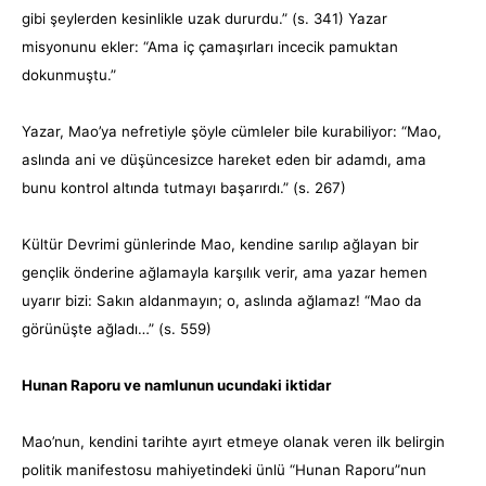
gibi şeylerden kesinlikle uzak dururdu.” (s. 341) Yazar
misyonunu ekler: “Ama iç çamaşırları incecik pamuktan
dokunmuştu.”
Yazar, Mao’ya nefretiyle şöyle cümleler bile kurabiliyor: “Mao,
aslında ani ve düşüncesizce hareket eden bir adamdı, ama
bunu kontrol altında tutmayı başarırdı.” (s. 267)
Kültür Devrimi günlerinde Mao, kendine sarılıp ağlayan bir
gençlik önderine ağlamayla karşılık verir, ama yazar hemen
uyarır bizi: Sakın aldanmayın; o, aslında ağlamaz! “Mao da
görünüşte ağladı…” (s. 559)
Hunan Raporu ve namlunun ucundaki iktidar
Mao’nun, kendini tarihte ayırt etmeye olanak veren ilk belirgin
politik manifestosu mahiyetindeki ünlü “Hunan Raporu”nun