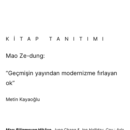
KİTAP
TANITIMI
Mao Ze-dung:
“Geçmişin yayından modernizme fırlayan
ok”
Metin Kayaoğlu
Mao: Bilinmeyen Hikâye
,
Jung Chang & Jon Halliday, Çev.: Ayla