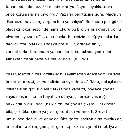
tahammül edemez. Ekler hain Mao’yu: “…yeni ayakkabılarını
önce korumalarına giydirirdi.” Yazarın belirttiğine göre, Mao’nun
“Bornozu, havluları, yorganı hep yamalıydı”. Bu kadarı pek güzel
olacaktır okur nezdinde, ama okuru bu bilgiyle bırakmaya gönlü
elvermez yazarın: ” … ama bunlar hepimizin bildiği yamalardan
değildi, özel olarak Şangay’a götürülür, oradaki en iyi
zanaatkarlar tarafından yamanırlardı, bu aslında yenilerini
almaktan daha pahalıya mal olurdu.” (s. 344)
Yazar, Mao’nun bazı özelliklerini sayamadan edemiyor: “Paraya
önem vermezdi, serveti elinin tersiyle iterdi…” “Mao, anlaşılması
imkansız bir gizlilik duvarı arkasında yaşardı, böylece çok az
sayıda insanın onun hayatı ve dünyası, nerede yaşadığı
hakkında bilgisi vardı (halkın önüne çok az çıkardı). Yakından
bile, çok lüks içinde yaşıyor görüntüsü vermezdi. Servet
umurunda değildi ve genelde lüks işareti sayılan altın musluklar,
antikalar, tablolar, geniş bir gardırop, şık ve kıymetli mobilyalar