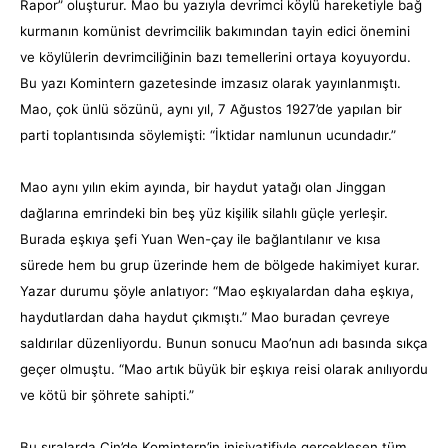
Rapor” oluşturur. Mao bu yazıyla devrimci köylü hareketiyle bağ
kurmanın komünist devrimcilik bakımından tayin edici önemini
ve köylülerin devrimciliğinin bazı temellerini ortaya koyuyordu.
Bu yazı Komintern gazetesinde imzasız olarak yayınlanmıştı.
Mao, çok ünlü sözünü, aynı yıl, 7 Ağustos 1927’de yapılan bir
parti toplantısında söylemişti: “İktidar namlunun ucundadır.”
Mao aynı yılın ekim ayında, bir haydut yatağı olan Jinggan
dağlarına emrindeki bin beş yüz kişilik silahlı güçle yerleşir.
Burada eşkıya şefi Yuan Wen-çay ile bağlantılanır ve kısa
sürede hem bu grup üzerinde hem de bölgede hakimiyet kurar.
Yazar durumu şöyle anlatıyor: “Mao eşkıyalardan daha eşkıya,
haydutlardan daha haydut çıkmıştı.” Mao buradan çevreye
saldırılar düzenliyordu. Bunun sonucu Mao’nun adı basında sıkça
geçer olmuştu. “Mao artık büyük bir eşkıya reisi olarak anılıyordu
ve kötü bir şöhrete sahipti.”
Bu sıralarda Çin’de Komintern’in inisiyatifiyle gerçekleşen tüm