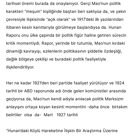
tarihsel önemi burada da onaylanıyor. Gerçi Mao’nun politik
karakteri “meşum” kişiliğinde baştan beri saklıysa da, ve yakın
çevresiyle ilişkisinde “açık olarak” ve 1917’deki ilk yazılarından
itibaren kesin kanıtlarıyla görülmeye başlandıysa da. Hunan
Raporu onu ülke çapında bir politik figür haline getiren sürecin
kritik momentiydi. Rapor, yerinde bir tutumla, Mao’nun kırdaki
dinamiği kavrayışı, ezilenlerin politikasının şiddetle özdeşliği,
dağlık bölgeye çekilişi ve buradaki politik faaliyetiyle
ilişkilendiriliyor.
Her ne kadar 1921’den beri partide faaliyet yürütüyor ve 1924
tarihli bir ABD raporunda adı önde gelen komünistler arasında
geçiyorsa da, Mao’nun kendi adıyla anılacak politik Marksizm
anlayışını ortaya koyan kesinti momentini -daha önce birtakım
belirtiler olsa da- Mart 1927 tarihli
“Hunan’daki Köylü Hareketine İlişkin Bir Araştırma Üzerine