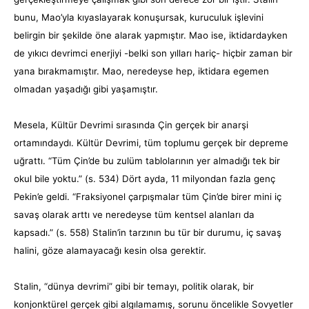
bunu, Mao’yla kıyaslayarak konuşursak, kuruculuk işlevini
belirgin bir şekilde öne alarak yapmıştır. Mao ise, iktidardayken
de yıkıcı devrimci enerjiyi -belki son yılları hariç- hiçbir zaman bir
yana bırakmamıştır. Mao, neredeyse hep, iktidara egemen
olmadan yaşadığı gibi yaşamıştır.
Mesela, Kültür Devrimi sırasında Çin gerçek bir anarşi
ortamındaydı. Kültür Devrimi, tüm toplumu gerçek bir depreme
uğrattı. “Tüm Çin’de bu zulüm tablolarının yer almadığı tek bir
okul bile yoktu.” (s. 534) Dört ayda, 11 milyondan fazla genç
Pekin’e geldi. “Fraksiyonel çarpışmalar tüm Çin’de birer mini iç
savaş olarak arttı ve neredeyse tüm kentsel alanları da
kapsadı.” (s. 558) Stalin’in tarzının bu tür bir durumu, iç savaş
halini, göze alamayacağı kesin olsa gerektir.
Stalin, “dünya devrimi” gibi bir temayı, politik olarak, bir
konjonktürel gerçek gibi algılamamış, sorunu öncelikle Sovyetler