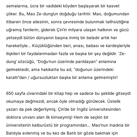
semalarına, ücra bir vadideki köyden başlayarak bir kasvet
çöker. Bu, Mao Ze-dung’un doğduğu tarihtir. Mao, doğumundan
itibaren önce ailesinin, sonra çevresinde bulunmak talihsizliğine
uğramış fanilerin, giderek Çin’in milyara ulaşan halkının ve gücü
yetseydi bütün dünyanın başına inmiş bir beladır artık her
hareketiyle… Küçüklüğünden beri, anası, babası ve kardeşleriyle
ilişkileri bir faydalanmadan fazla ve başka bir şey değildir. ‘Ze-
dung’ sözcüğü, “Doğu’nun üzerinde parıldayan” anlamına
gelmektedir, ama hakikatte bu ad, “doğunun üzerindeki
karaltı”dan / uğursuzluktan başka bir anlama gelmemiştir!
650 sayfa civarındaki bir kitap hep ve sadece bu şekilde gitseydi
okumaya değmezdi, ancak öyle olmadığı görülecek. Üstelik
yazarı da pek değerliymiş; Çin’de bir İngiliz üniversitesinden
doktora unvanı alan ilk kimseymiş! Hem de seçkin bir
üniversitenin kalburüstü bir programından… Mao’nun inadına bir
Batılıyla evlenmiş ve bu kez de Batılı bir gözle bakmak için