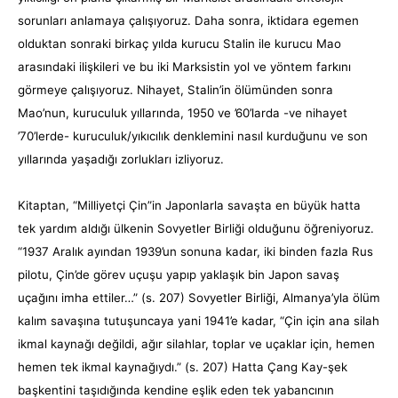
sorunları anlamaya çalışıyoruz. Daha sonra, iktidara egemen
olduktan sonraki birkaç yılda kurucu Stalin ile kurucu Mao
arasındaki ilişkileri ve bu iki Marksistin yol ve yöntem farkını
görmeye çalışıyoruz. Nihayet, Stalin’in ölümünden sonra
Mao’nun, kuruculuk yıllarında, 1950 ve ’60’larda -ve nihayet
’70’lerde- kuruculuk/yıkıcılık denklemini nasıl kurduğunu ve son
yıllarında yaşadığı zorlukları izliyoruz.
Kitaptan, “Milliyetçi Çin”in Japonlarla savaşta en büyük hatta
tek yardım aldığı ülkenin Sovyetler Birliği olduğunu öğreniyoruz.
“1937 Aralık ayından 1939’un sonuna kadar, iki binden fazla Rus
pilotu, Çin’de görev uçuşu yapıp yaklaşık bin Japon savaş
uçağını imha ettiler…” (s. 207) Sovyetler Birliği, Almanya’yla ölüm
kalım savaşına tutuşuncaya yani 1941’e kadar, “Çin için ana silah
ikmal kaynağı değildi, ağır silahlar, toplar ve uçaklar için, hemen
hemen tek ikmal kaynağıydı.” (s. 207) Hatta Çang Kay-şek
başkentini taşıdığında kendine eşlik eden tek yabancının