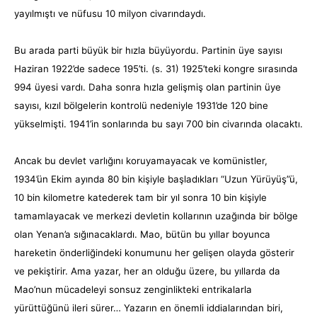
yayılmıştı ve nüfusu 10 milyon civarındaydı.
Bu arada parti büyük bir hızla büyüyordu. Partinin üye sayısı
Haziran 1922’de sadece 195’ti. (s. 31) 1925’teki kongre sırasında
994 üyesi vardı. Daha sonra hızla gelişmiş olan partinin üye
sayısı, kızıl bölgelerin kontrolü nedeniyle 1931’de 120 bine
yükselmişti. 1941’in sonlarında bu sayı 700 bin civarında olacaktı.
Ancak bu devlet varlığını koruyamayacak ve komünistler,
1934’ün Ekim ayında 80 bin kişiyle başladıkları “Uzun Yürüyüş”ü,
10 bin kilometre katederek tam bir yıl sonra 10 bin kişiyle
tamamlayacak ve merkezi devletin kollarının uzağında bir bölge
olan Yenan’a sığınacaklardı. Mao, bütün bu yıllar boyunca
hareketin önderliğindeki konumunu her gelişen olayda gösterir
ve pekiştirir. Ama yazar, her an olduğu üzere, bu yıllarda da
Mao’nun mücadeleyi sonsuz zenginlikteki entrikalarla
yürüttüğünü ileri sürer… Yazarın en önemli iddialarından biri,