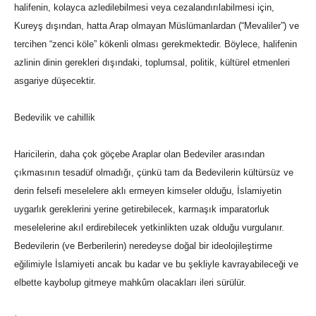
halifenin, kolayca azledilebilmesi veya cezalandırılabilmesi için,
Kureyş dışından, hatta Arap olmayan Müslümanlardan (“Mevaliler”) ve
tercihen “zenci köle” kökenli olması gerekmektedir. Böylece, halifenin
azlinin dinin gerekleri dışındaki, toplumsal, politik, kültürel etmenleri
asgariye düşecektir.
Bedevilik ve cahillik
Haricilerin, daha çok göçebe Araplar olan Bedeviler arasından
çıkmasının tesadüf olmadığı, çünkü tam da Bedevilerin kültürsüz ve
derin felsefi meselelere aklı ermeyen kimseler olduğu, İslamiyetin
uygarlık gereklerini yerine getirebilecek, karmaşık imparatorluk
meselelerine akıl erdirebilecek yetkinlikten uzak olduğu vurgulanır.
Bedevilerin (ve Berberilerin) neredeyse doğal bir ideolojileştirme
eğilimiyle İslamiyeti ancak bu kadar ve bu şekliyle kavrayabileceği ve
elbette kaybolup gitmeye mahkûm olacakları ileri sürülür.