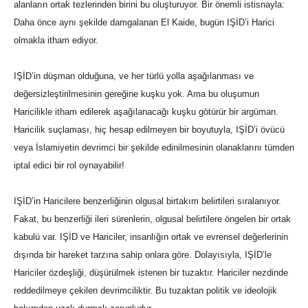
alanların ortak tezlerinden birini bu oluşturuyor. Bir önemli istisnayla:
Daha önce aynı şekilde damgalanan El Kaide, bugün IŞİD’i Harici
olmakla itham ediyor.
IŞİD’in düşman olduğuna, ve her türlü yolla aşağılanması ve
değersizleştirilmesinin gereğine kuşku yok. Ama bu oluşumun
Haricilikle itham edilerek aşağılanacağı kuşku götürür bir argüman.
Haricilik suçlaması, hiç hesap edilmeyen bir boyutuyla, IŞİD’i övücü
veya İslamiyetin devrimci bir şekilde edinilmesinin olanaklarını tümden
iptal edici bir rol oynayabilir!
IŞİD’in Haricilere benzerliğinin olgusal birtakım belirtileri sıralanıyor.
Fakat, bu benzerliği ileri sürenlerin, olgusal belirtilere öngelen bir ortak
kabulü var. IŞİD ve Hariciler, insanlığın ortak ve evrensel değerlerinin
dışında bir hareket tarzına sahip onlara göre. Dolayısıyla, IŞİD’le
Hariciler özdeşliği, düşürülmek istenen bir tuzaktır. Hariciler nezdinde
reddedilmeye çekilen devrimciliktir. Bu tuzaktan politik ve ideolojik