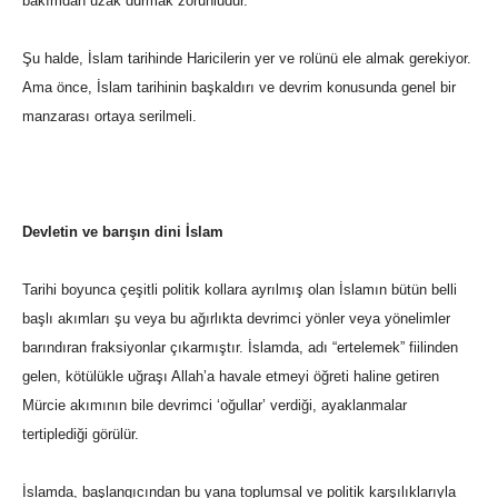
bakımdan uzak durmak zorunludur.
Şu halde, İslam tarihinde Haricilerin yer ve rolünü ele almak gerekiyor.
Ama önce, İslam tarihinin başkaldırı ve devrim konusunda genel bir
manzarası ortaya serilmeli.
Devletin ve barışın dini İslam
Tarihi boyunca çeşitli politik kollara ayrılmış olan İslamın bütün belli
başlı akımları şu veya bu ağırlıkta devrimci yönler veya yönelimler
barındıran fraksiyonlar çıkarmıştır. İslamda, adı “ertelemek” fiilinden
gelen, kötülükle uğraşı Allah’a havale etmeyi öğreti haline getiren
Mürcie akımının bile devrimci ‘oğullar’ verdiği, ayaklanmalar
tertiplediği görülür.
İslamda, başlangıcından bu yana toplumsal ve politik karşılıklarıyla