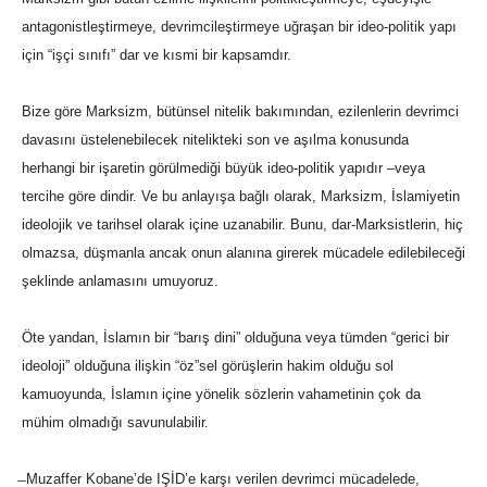
antagonistleştirmeye, devrimcileştirmeye uğraşan bir ideo-politik yapı
için “işçi sınıfı” dar ve kısmi bir kapsamdır.
Bize göre Marksizm, bütünsel nitelik bakımından, ezilenlerin devrimci
davasını üstelenebilecek nitelikteki son ve aşılma konusunda
herhangi bir işaretin görülmediği büyük ideo-politik yapıdır –veya
tercihe göre dindir. Ve bu anlayışa bağlı olarak, Marksizm, İslamiyetin
ideolojik ve tarihsel olarak içine uzanabilir. Bunu, dar-Marksistlerin, hiç
olmazsa, düşmanla ancak onun alanına girerek mücadele edilebileceği
şeklinde anlamasını umuyoruz.
Öte yandan, İslamın bir “barış dini” olduğuna veya tümden “gerici bir
ideoloji” olduğuna ilişkin “öz”sel görüşlerin hakim olduğu sol
kamuoyunda, İslamın içine yönelik sözlerin vahametinin çok da
mühim olmadığı savunulabilir.
̶ Muzaffer Kobane’de IŞİD’e karşı verilen devrimci mücadelede,