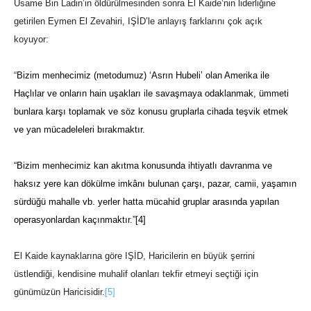
Usame Bin Ladin’in öldürülmesinden sonra El Kaide’nin liderliğine
getirilen Eymen El Zevahiri, IŞİD’le anlayış farklarını çok açık
koyuyor:
“
Bizim menhecimiz (metodumuz) ‘Asrın Hubeli’ olan Amerika ile
Haçlılar ve onların hain uşakları ile savaşmaya odaklanmak, ümmeti
bunlara karşı toplamak ve söz konusu gruplarla cihada teşvik etmek
ve yan mücadeleleri bırakmaktır.
“Bizim menhecimiz kan akıtma konusunda ihtiyatlı davranma ve
haksız yere kan dökülme imkânı bulunan çarşı, pazar, camii, yaşamın
sürdüğü mahalle vb. yerler hatta mücahid gruplar arasında yapılan
operasyonlardan kaçınmaktır.”
[4]
El Kaide kaynaklarına göre IŞİD, Haricilerin en büyük şerrini
üstlendiği, kendisine muhalif olanları tekfir etmeyi seçtiği için
günümüzün Haricisidir.
[5]