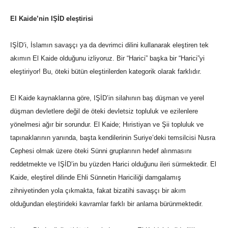
El Kaide’nin IŞİD eleştirisi
IŞİD’i, İslamın savaşçı ya da devrimci dilini kullanarak eleştiren tek
akımın El Kaide olduğunu izliyoruz. Bir “Harici” başka bir “Harici”yi
eleştiriyor! Bu, öteki bütün eleştirilerden kategorik olarak farklıdır.
El Kaide kaynaklarına göre, IŞİD’in silahının baş düşman ve yerel
düşman devletlere değil de öteki devletsiz topluluk ve ezilenlere
yönelmesi ağır bir sorundur. El Kaide; Hıristiyan ve Şii topluluk ve
tapınaklarının yanında, başta kendilerinin Suriye’deki temsilcisi Nusra
Cephesi olmak üzere öteki Sünni gruplarının hedef alınmasını
reddetmekte ve IŞİD’in bu yüzden Harici olduğunu ileri sürmektedir. El
Kaide, eleştirel dilinde Ehli Sünnetin Hariciliği damgalamış
zihniyetinden yola çıkmakta, fakat bizatihi savaşçı bir akım
olduğundan eleştirideki kavramlar farklı bir anlama bürünmektedir.