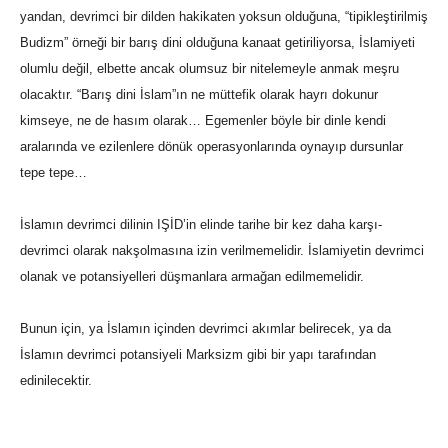
yandan, devrimci bir dilden hakikaten yoksun olduğuna, “tipikleştirilmiş
Budizm” örneği bir barış dini olduğuna kanaat getiriliyorsa, İslamiyeti
olumlu değil, elbette ancak olumsuz bir nitelemeyle anmak meşru
olacaktır. “Barış dini İslam”ın ne müttefik olarak hayrı dokunur
kimseye, ne de hasım olarak… Egemenler böyle bir dinle kendi
aralarında ve ezilenlere dönük operasyonlarında oynayıp dursunlar
tepe tepe…
İslamın devrimci dilinin IŞİD’in elinde tarihe bir kez daha karşı-
devrimci olarak nakşolmasına izin verilmemelidir. İslamiyetin devrimci
olanak ve potansiyelleri düşmanlara armağan edilmemelidir.
Bunun için, ya İslamın içinden devrimci akımlar belirecek, ya da
İslamın devrimci potansiyeli Marksizm gibi bir yapı tarafından
edinilecektir.