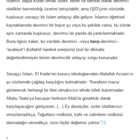
İslamın, başta Kuran olmak üzere, teorik ve tarihsel olarak devrimci
nitelikler barındırdığı üzerine tartışılabilir, ama IŞİD’çinin sözünde,
kuşkusuz savaşçı bir İslam anlayışı dile geliyor. İslamın öğretisel
kaynaklarında devrimci bir boyut şu veya bu şekilde varsa, bu sözde
aynı zamanda kuşkusuz, devrimci bir parola da yankılanmaktadır.
Buna ilgisiz kalan, bu sözdeki devrimci –veya
karşı
-devrimci–
“asabiyet”i (kollektif hareket enerjisini) özel bir dikkatle
değerlendirmeyen birinin devrimcilik anlayışı sorgu konusudur.
Savaşçı İslam, El Kaide’nin kurucu ideologlarından Abdullah Azzam’ın
şu sözlerinde çağdaş karşılığını bulmaktadır: “Kendisini mazur
gösterecek herhangi bir illeti olmaksızın elinde tüfek bulunmadan
Allahu Teala’ya kavuşan herkesin Allah’la günahkâr olarak
karşılaşacağını görüyorum. (…) Ey davetçiler, sizler silahlarınızı
omuzlamadıkça, Tağutların mülkünü, kafir ve zalimlerin mülkünü
darmadağın etmedikçe, sizin hiçbir değeriniz yoktur.”
[3]
*