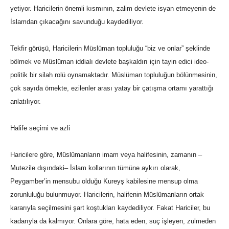
yetiyor. Haricilerin önemli kısmının, zalim devlete isyan etmeyenin de
İslamdan çıkacağını savunduğu kaydediliyor.
Tekfir görüşü, Haricilerin Müslüman topluluğu “biz ve onlar” şeklinde
bölmek ve Müslüman iddialı devlete başkaldırı için tayin edici ideo-
politik bir silah rolü oynamaktadır. Müslüman topluluğun bölünmesinin,
çok sayıda örnekte, ezilenler arası yatay bir çatışma ortamı yarattığı
anlatılıyor.
Halife seçimi ve azli
Haricilere göre, Müslümanların imam veya halifesinin, zamanın –
Mutezile dışındaki– İslam kollarının tümüne aykırı olarak,
Peygamber’in mensubu olduğu Kureyş kabilesine mensup olma
zorunluluğu bulunmuyor. Haricilerin, halifenin Müslümanların ortak
kararıyla seçilmesini şart koştukları kaydediliyor. Fakat Hariciler, bu
kadarıyla da kalmıyor. Onlara göre, hata eden, suç işleyen, zulmeden