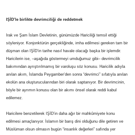
IŞİD’le birlikte devrimciliği de reddetmek
Irak ve Şam İslam Devletinin, günümüzde Hariciliği temsil ettiği
söyleniyor. Konjonktürün gerçekliğinde, imha edilmesi gereken tam bir
düşman olan IŞİD’in tarihe nasıl havale olacağı başka bir işlemdir.
Haricilerin ise, –aşağıda göstermeyi umduğumuz gibi– devrimcilik
bakımından ayrıştırılmamış bir varoluşu söz konusu. Haricilik adıyla
anılan akım, İslamda Peygamber’den sonra “devrimci” sıfatıyla anılan
ekolün ana oluşturucularından biri olarak saptanıyor. Bir devrimcinin,
böyle bir ayrımın konusu olan bir akımı önsel olarak reddi kabul
edilemez.
Haricilere benzetilerek IŞİD’in daha ağır bir mahkûmiyete konu
edilmesi amaçlanıyor. İslamın bir barış dini olduğunu dile getiren ve
Müslüman olsun olmasın bugün “insanlık değerleri” safında yer