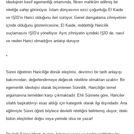
ideolojinin kesif egemenliği ortamında, fikren mahkûm edilmiş bir
niteliğe sahip görünüyor. İslam dünyasının ezici çoğunluğu El Kaide
ve IŞİD’in Harici olduğunu ileri sürüyor. Genel damgalama zihniyetinin
içinde olduğunu gösterircesine, El Kaide, reddettiği Haricilik
suçlamasını IŞİD’e yöneltiyor. Aynı zihniyetin içindeki IŞİD de, nasıl
ve neden Harici olmadığını anlatıp duruyor.
*
Sünni öğretinin Hariciliğe dönük eleştirisi, devrimci bir tarih anlayışı
bakımından, değerlendirmeye değecek nitelikte olmaktan uzaktır. Bir
egemenlik ideolojisi olarak biçimlenen Sünnilik, Hariciliğin temel
argümanına temelden karşı çıkmaktadır. Ehli Sünnete göre, Hariciler
silahlı başkaldırıyı esas aldığı için kategorik olarak ilgi dışındadır. Ana
eğilimiyle Sünni öğreti böylece devletli niteliğini belirlemiş oluyor; öteki
bütün eleştirileri doğru veya yerinde olsa ne yazar!