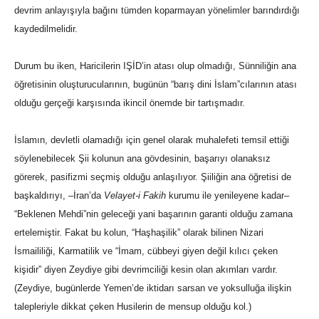
devrim anlayışıyla bağını tümden koparmayan yönelimler barındırdığı
kaydedilmelidir.
Durum bu iken, Haricilerin IŞİD’in atası olup olmadığı, Sünniliğin ana
öğretisinin oluşturucularının, bugünün “barış dini İslam”cılarının atası
olduğu gerçeği karşısında ikincil önemde bir tartışmadır.
İslamın, devletli olamadığı için genel olarak muhalefeti temsil ettiği
söylenebilecek Şii kolunun ana gövdesinin, başarıyı olanaksız
görerek, pasifizmi seçmiş olduğu anlaşılıyor. Şiiliğin ana öğretisi de
başkaldırıyı, –İran’da
Velayet-i Fakih
kurumu ile yenileyene kadar–
“Beklenen Mehdi”nin geleceği yani başarının garanti olduğu zamana
ertelemiştir. Fakat bu kolun, “Haşhaşilik” olarak bilinen Nizari
İsmaililiği, Karmatilik ve “İmam, cübbeyi giyen değil kılıcı çeken
kişidir” diyen Zeydiye gibi devrimciliği kesin olan akımları vardır.
(Zeydiye, bugünlerde Yemen’de iktidarı sarsan ve yoksulluğa ilişkin
talepleriyle dikkat çeken Husilerin de mensup olduğu kol.)