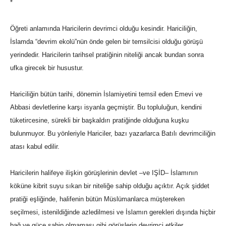
*
Öğreti anlamında Haricilerin devrimci olduğu kesindir. Hariciliğin,
İslamda “devrim ekolü”nün önde gelen bir temsilcisi olduğu görüşü
yerindedir. Haricilerin tarihsel pratiğinin niteliği ancak bundan sonra
ufka girecek bir husustur.
Hariciliğin bütün tarihi, dönemin İslamiyetini temsil eden Emevi ve
Abbasi devletlerine karşı isyanla geçmiştir. Bu topluluğun, kendini
tüketircesine, sürekli bir başkaldırı pratiğinde olduğuna kuşku
bulunmuyor. Bu yönleriyle Hariciler, bazı yazarlarca Batılı devrimciliğin
atası kabul edilir.
Haricilerin halifeye ilişkin görüşlerinin devlet –ve IŞİD– İslamının
köküne kibrit suyu sıkan bir niteliğe sahip olduğu açıktır. Açık şiddet
pratiği eşliğinde, halifenin bütün Müslümanlarca müştereken
seçilmesi, istenildiğinde azledilmesi ve İslamın gerekleri dışında hiçbir
bağ ve güce sahip olmaması gibi görüşlerin devrimci etkiler