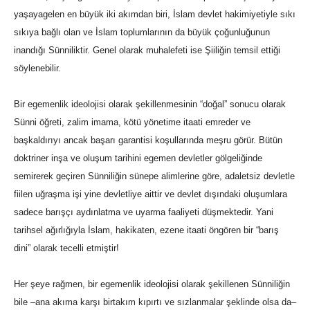
yaşayagelen en büyük iki akımdan biri, İslam devlet hakimiyetiyle sıkı
sıkıya bağlı olan ve İslam toplumlarının da büyük çoğunluğunun
inandığı Sünniliktir. Genel olarak muhalefeti ise Şiiliğin temsil ettiği
söylenebilir.
Bir egemenlik ideolojisi olarak şekillenmesinin “doğal” sonucu olarak
Sünni öğreti, zalim imama, kötü yönetime itaati emreder ve
başkaldırıyı ancak başarı garantisi koşullarında meşru görür. Bütün
doktriner inşa ve oluşum tarihini egemen devletler gölgeliğinde
semirerek geçiren Sünniliğin sünepe alimlerine göre, adaletsiz devletle
fiilen uğraşma işi yine devletliye aittir ve devlet dışındaki oluşumlara
sadece barışçı aydınlatma ve uyarma faaliyeti düşmektedir. Yani
tarihsel ağırlığıyla İslam, hakikaten, ezene itaati öngören bir “barış
dini” olarak tecelli etmiştir!
Her şeye rağmen, bir egemenlik ideolojisi olarak şekillenen Sünniliğin
bile –ana akıma karşı birtakım kıpırtı ve sızlanmalar şeklinde olsa da–