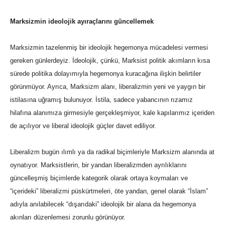
Marksizmin ideolojik ayıraçlarını güncellemek
Marksizmin tazelenmiş bir ideolojik hegemonya mücadelesi vermesi
gereken günlerdeyiz. İdeolojik, çünkü, Marksist politik akımların kısa
sürede politika dolayımıyla hegemonya kuracağına ilişkin belirtiler
görünmüyor. Ayrıca, Marksizm alanı, liberalizmin yeni ve yaygın bir
istilasına uğramış bulunuyor. İstila, sadece yabancının rızamız
hilafına alanımıza girmesiyle gerçekleşmiyor, kale kapılarımız içeriden
de açılıyor ve liberal ideolojik güçler davet ediliyor.
Liberalizm bugün ılımlı ya da radikal biçimleriyle Marksizm alanında at
oynatıyor. Marksistlerin, bir yandan liberalizmden ayrılıklarını
güncelleşmiş biçimlerde kategorik olarak ortaya koymaları ve
“içerideki” liberalizmi püskürtmeleri, öte yandan, genel olarak “İslam”
adıyla anılabilecek “dışarıdaki” ideolojik bir alana da hegemonya
akınları düzenlemesi zorunlu görünüyor.