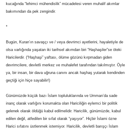
kucağında “lehimci mühendislik” mücadelesi veren muhalif akımlar
bakımından da pek zengindir.
*
Bugün, Kuran’ın savaşçı ve / veya devrimci ayetlerini, hayaletiyle de
olsa varlığında yaşatan iki tarihsel akımdan biri “Haşhaşiler”se öteki
Haricilerdir. (“Haşhaşi” yaftası, ölüme gözünü kırpmadan giden
devrimcilere, devletli merkez ve muhalefet tarafından takılmıştır. Öyle
ya, bir insan, bir dava uğruna canını ancak haşhaş yutarak kendinden
geçtiği için hiçe sayabilir!)
Günümüzde küçük bazı İslam topluluklarında ve Umman’da sade
inanç olarak varlığını korumakta olan Hariciliğin eylemci bir politik
gelenek olarak öldüğü kabul edilmelidir. Haricilik, günümüzde, kabul
edilen değil, atfedilen bir sıfat olarak “yaşıyor”. Hiçbir İslami özne
Harici sıfatını üstlenmek istemiyor. Haricilik, devletli barışçı İslam