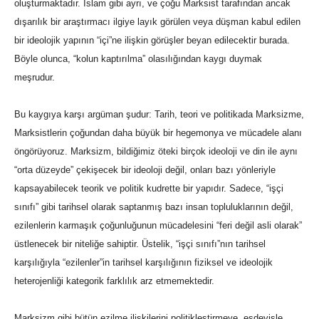
oluşturmaktadır. İslam gibi ayrı, ve çoğu Marksist tarafından ancak
dışarılık bir araştırmacı ilgiye layık görülen veya düşman kabul edilen
bir ideolojik yapının “içi”ne ilişkin görüşler beyan edilecektir burada.
Böyle olunca, “kolun kaptırılma” olasılığından kaygı duymak
meşrudur.
Bu kaygıya karşı argüman şudur: Tarih, teori ve politikada Marksizme,
Marksistlerin çoğundan daha büyük bir hegemonya ve mücadele alanı
öngörüyoruz. Marksizm, bildiğimiz öteki birçok ideoloji ve din ile aynı
“orta düzeyde” çekişecek bir ideoloji değil, onları bazı yönleriyle
kapsayabilecek teorik ve politik kudrette bir yapıdır. Sadece, “işçi
sınıfı” gibi tarihsel olarak saptanmış bazı insan topluluklarının değil,
ezilenlerin karmaşık çoğunluğunun mücadelesini “feri değil asli olarak”
üstlenecek bir niteliğe sahiptir. Üstelik, “işçi sınıfı”nın tarihsel
karşılığıyla “ezilenler”in tarihsel karşılığının fiziksel ve ideolojik
heterojenliği kategorik farklılık arz etmemektedir.
Marksizm gibi bütün ezilme ilişkilerini politikleştirmeye, eşdeyişle