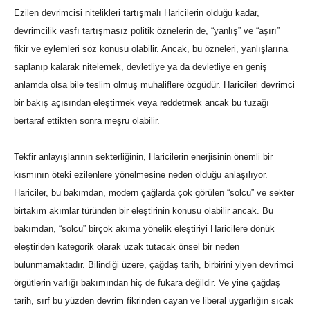
Ezilen devrimcisi nitelikleri tartışmalı Haricilerin olduğu kadar,
devrimcilik vasfı tartışmasız politik öznelerin de, “yanlış” ve “aşırı”
fikir ve eylemleri söz konusu olabilir. Ancak, bu özneleri, yanlışlarına
saplanıp kalarak nitelemek, devletliye ya da devletliye en geniş
anlamda olsa bile teslim olmuş muhaliflere özgüdür. Haricileri devrimci
bir bakış açısından eleştirmek veya reddetmek ancak bu tuzağı
bertaraf ettikten sonra meşru olabilir.
Tekfir anlayışlarının sekterliğinin, Haricilerin enerjisinin önemli bir
kısmının öteki ezilenlere yönelmesine neden olduğu anlaşılıyor.
Hariciler, bu bakımdan, modern çağlarda çok görülen “solcu” ve sekter
birtakım akımlar türünden bir eleştirinin konusu olabilir ancak. Bu
bakımdan, “solcu” birçok akıma yönelik eleştiriyi Haricilere dönük
eleştiriden kategorik olarak uzak tutacak önsel bir neden
bulunmamaktadır. Bilindiği üzere, çağdaş tarih, birbirini yiyen devrimci
örgütlerin varlığı bakımından hiç de fukara değildir. Ve yine çağdaş
tarih, sırf bu yüzden devrim fikrinden cayan ve liberal uygarlığın sıcak