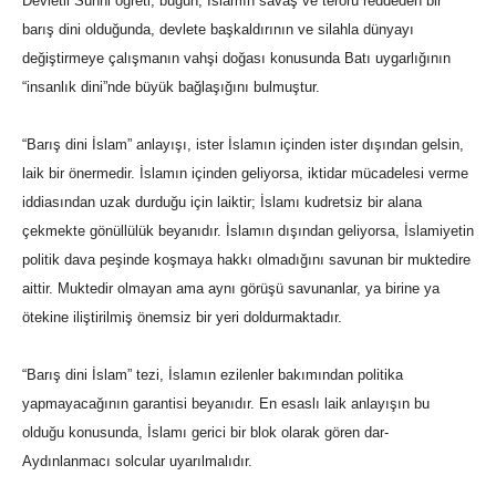
Devletli Sünni öğreti, bugün, İslamın savaş ve terörü reddeden bir
barış dini olduğunda, devlete başkaldırının ve silahla dünyayı
değiştirmeye çalışmanın vahşi doğası konusunda Batı uygarlığının
“insanlık dini”nde büyük bağlaşığını bulmuştur.
“Barış dini İslam” anlayışı, ister İslamın içinden ister dışından gelsin,
laik bir önermedir. İslamın içinden geliyorsa, iktidar mücadelesi verme
iddiasından uzak durduğu için laiktir; İslamı kudretsiz bir alana
çekmekte gönüllülük beyanıdır. İslamın dışından geliyorsa, İslamiyetin
politik dava peşinde koşmaya hakkı olmadığını savunan bir muktedire
aittir. Muktedir olmayan ama aynı görüşü savunanlar, ya birine ya
ötekine iliştirilmiş önemsiz bir yeri doldurmaktadır.
“Barış dini İslam” tezi, İslamın ezilenler bakımından politika
yapmayacağının garantisi beyanıdır. En esaslı laik anlayışın bu
olduğu konusunda, İslamı gerici bir blok olarak gören dar-
Aydınlanmacı solcular uyarılmalıdır.