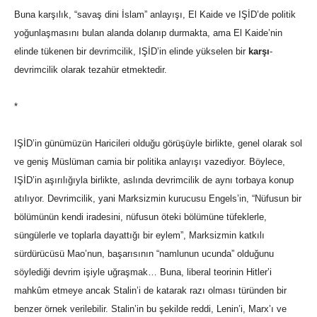
Buna karşılık, “savaş dini İslam” anlayışı, El Kaide ve IŞİD’de politik
yoğunlaşmasını bulan alanda dolanıp durmakta, ama El Kaide’nin
elinde tükenen bir devrimcilik, IŞİD’in elinde yükselen bir
karşı
-
devrimcilik olarak tezahür etmektedir.
*
IŞİD’in günümüzün Haricileri olduğu görüşüyle birlikte, genel olarak sol
ve geniş Müslüman camia bir politika anlayışı vazediyor. Böylece,
IŞİD’in aşırılığıyla birlikte, aslında devrimcilik de aynı torbaya konup
atılıyor. Devrimcilik, yani Marksizmin kurucusu Engels’in, “Nüfusun bir
bölümünün kendi iradesini, nüfusun öteki bölümüne tüfeklerle,
süngülerle ve toplarla dayattığı bir eylem”, Marksizmin katkılı
sürdürücüsü Mao’nun, başarısının “namlunun ucunda” olduğunu
söylediği devrim işiyle uğraşmak… Buna, liberal teorinin Hitler’i
mahkûm etmeye ancak Stalin’i de katarak razı olması türünden bir
benzer örnek verilebilir. Stalin’in bu şekilde reddi, Lenin’i, Marx’ı ve