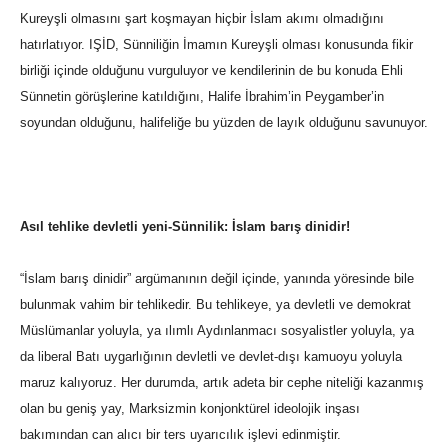
Kureyşli olmasını şart koşmayan hiçbir İslam akımı olmadığını
hatırlatıyor. IŞİD, Sünniliğin İmamın Kureyşli olması konusunda fikir
birliği içinde olduğunu vurguluyor ve kendilerinin de bu konuda Ehli
Sünnetin görüşlerine katıldığını, Halife İbrahim’in Peygamber’in
soyundan olduğunu, halifeliğe bu yüzden de layık olduğunu savunuyor.
Asıl tehlike devletli yeni-Sünnilik: İslam barış dinidir!
“İslam barış dinidir” argümanının değil içinde, yanında yöresinde bile
bulunmak vahim bir tehlikedir. Bu tehlikeye, ya devletli ve demokrat
Müslümanlar yoluyla, ya ılımlı Aydınlanmacı sosyalistler yoluyla, ya
da liberal Batı uygarlığının devletli ve devlet-dışı kamuoyu yoluyla
maruz kalıyoruz. Her durumda, artık adeta bir cephe niteliği kazanmış
olan bu geniş yay, Marksizmin konjonktürel ideolojik inşası
bakımından can alıcı bir ters uyarıcılık işlevi edinmiştir.