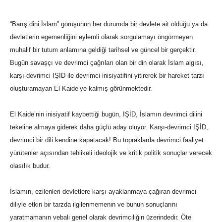
“Barış dini İslam” görüşünün her durumda bir devlete ait olduğu ya da
devletlerin egemenliğini eylemli olarak sorgulamayı öngörmeyen
muhalif bir tutum anlamına geldiği tarihsel ve güncel bir gerçektir.
Bugün savaşçı ve devrimci çağrıları olan bir din olarak İslam algısı,
karşı-devrimci IŞİD ile devrimci inisiyatifini yitirerek bir hareket tarzı
oluşturamayan El Kaide’ye kalmış görünmektedir.
El Kaide’nin inisiyatif kaybettiği bugün, IŞİD, İslamın devrimci dilini
tekeline almaya giderek daha güçlü aday oluyor. Karşı-devrimci IŞİD,
devrimci bir dili kendine kapatacak! Bu topraklarda devrimci faaliyet
yürütenler açısından tehlikeli ideolojik ve kritik politik sonuçlar verecek
olasılık budur.
İslamın, ezilenleri devletlere karşı ayaklanmaya çağıran devrimci
diliyle etkin bir tarzda ilgilenmemenin ve bunun sonuçlarını
yaratmamanın vebali genel olarak devrimciliğin üzerindedir. Öte