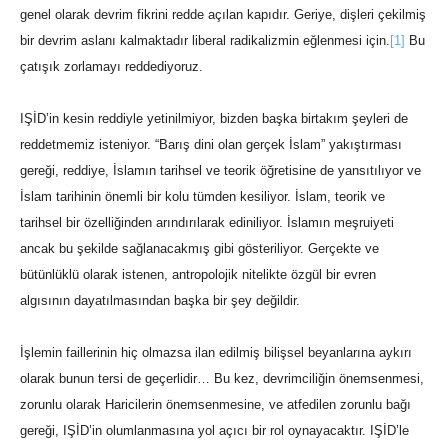
genel olarak devrim fikrini redde açılan kapıdır. Geriye, dişleri çekilmiş
bir devrim aslanı kalmaktadır liberal radikalizmin eğlenmesi için.
[1]
Bu
çatışık zorlamayı reddediyoruz.
IŞİD’in kesin reddiyle yetinilmiyor, bizden başka birtakım şeyleri de
reddetmemiz isteniyor. “Barış dini olan gerçek İslam” yakıştırması
gereği, reddiye, İslamın tarihsel ve teorik öğretisine de yansıtılıyor ve
İslam tarihinin önemli bir kolu tümden kesiliyor. İslam, teorik ve
tarihsel bir özelliğinden arındırılarak ediniliyor. İslamın meşruiyeti
ancak bu şekilde sağlanacakmış gibi gösteriliyor. Gerçekte ve
bütünlüklü olarak istenen, antropolojik nitelikte özgül bir evren
algısının dayatılmasından başka bir şey değildir.
İşlemin faillerinin hiç olmazsa ilan edilmiş bilişsel beyanlarına aykırı
olarak bunun tersi de geçerlidir… Bu kez, devrimciliğin önemsenmesi,
zorunlu olarak Haricilerin önemsenmesine, ve atfedilen zorunlu bağı
gereği, IŞİD’in olumlanmasına yol açıcı bir rol oynayacaktır. IŞİD’le