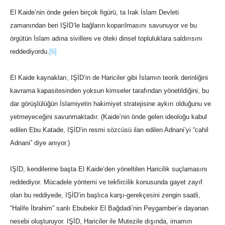
El Kaide’nin önde gelen birçok figürü, ta Irak İslam Devleti
zamanından beri IŞİD’le bağların koparılmasını savunuyor ve bu
örgütün İslam adına sivillere ve öteki dinsel topluluklara saldırısını
reddediyordu.
[6]
El Kaide kaynakları, IŞİD’in de Hariciler gibi İslamın teorik derinliğini
kavrama kapasitesinden yoksun kimseler tarafından yönetildiğini, bu
dar görüşlülüğün İslamiyetin hakimiyet stratejisine aykırı olduğunu ve
yetmeyeceğini savunmaktadır. (Kaide’nin önde gelen ideoloğu kabul
edilen Ebu Katade, IŞİD’in resmi sözcüsü ilan edilen Adnani’yi “cahil
Adnani” diye anıyor.)
IŞİD, kendilerine başta El Kaide’den yöneltilen Haricilik suçlamasını
reddediyor. Mücadele yöntemi ve tekfircilik konusunda gayet zayıf
olan bu reddiyede, IŞİD’in başlıca karşı-gerekçesini zengin saatli,
“Halife İbrahim” sanlı Ebubekir El Bağdadi’nin Peygamber’e dayanan
nesebi oluşturuyor. IŞİD, Hariciler ile Mutezile dışında, imamın