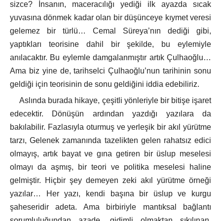
sizce? İnsanın, maceracılığı yediği ilk ayazda sıcak
yuvasına dönmek kadar olan bir düşünceye kıymet veresi
gelemez bir türlü… Cemal Süreya’nın dediği gibi,
yaptıkları teorisine dahil bir şekilde, bu eylemiyle
anılacaktır. Bu eylemle damgalanmıştır artık Çulhaoğlu…
Ama biz yine de, tarihselci Çulhaoğlu’nun tarihinin sonu
geldiği için teorisinin de sonu geldiğini iddia edebiliriz.
Aslında burada hikaye, çeşitli yönleriyle bir bitişe işaret
edecektir. Dönüşün ardından yazdığı yazılara da
bakılabilir. Fazlasıyla oturmuş ve yerleşik bir akıl yürütme
tarzı, Gelenek zamanında tazelikten gelen rahatsız edici
olmayış, artık bayat ve gına getiren bir üslup meselesi
olmayı da aşmış, bir teori ve politika meselesi haline
gelmiştir. Hiçbir şey demeyen zeki akıl yürütme örneği
yazılar… Her yazı, kendi başına bir üslup ve kurgu
şaheseridir adeta. Ama birbiriyle mantıksal bağlantı
sorumluluğundan azade, gidimli olmaktan sıkılınan,