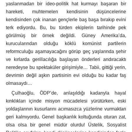
yaslanmadan bir ideo-politik hat kurmayı başaran bir
hareketi, muhtemelen kendisinin düşüncelerine
kendisinden çok inanan gençlerle baş başa bırakıp evini
terk ediyordu. Bu, bu türden ekiplerin tarihinde pek
görülmüş bir örnek değildi. Güney Amerika’da,
kurucularından olduğu köklü komünist partilerin
reformculuğu aşamayacağını görüp geç yaşlarında şehir
ve kırlarda gerillacılığa başlayan önderleri andıracaktı
neredeyse bu spektaküler girişimiyle… Tabii, gittiği yerin,
devrimin değil aşkın partisinin evi olduğu bu kadar faş
olmasaydı…
Çulhaoğlu, ÖDP’de, anlaşıldığı kadarıyla hayal
kırıklıkları içinde misyon mücadelesi yürütürken, eski
yoldaşlarının kusurlarını acımasızca yüzlerine vurmaktan
geri kalmıyordu. Genel başkanlık koltuğunda oturan zat,
olsa olsa bir genel müdür olurdu! Üstelik, Sosyalist