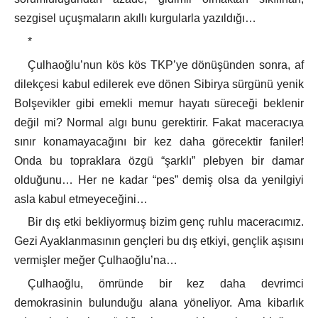
sezgisel uçuşmaların akıllı kurgularla yazıldığı…
*
Çulhaoğlu’nun kös kös TKP’ye dönüşünden sonra, af
dilekçesi kabul edilerek eve dönen Sibirya sürgünü yenik
Bolşevikler gibi emekli memur hayatı süreceği beklenir
değil mi? Normal algı bunu gerektirir. Fakat maceracıya
sınır konamayacağını bir kez daha görecektir faniler!
Onda bu topraklara özgü “şarklı” plebyen bir damar
olduğunu… Her ne kadar “pes” demiş olsa da yenilgiyi
asla kabul etmeyeceğini…
Bir dış etki bekliyormuş bizim genç ruhlu maceracımız.
Gezi Ayaklanmasının gençleri bu dış etkiyi, gençlik aşısını
vermişler meğer Çulhaoğlu’na…
Çulhaoğlu, ömründe bir kez daha devrimci
demokrasinin bulunduğu alana yöneliyor. Ama kibarlık