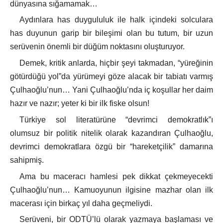
dünyasına sığamamak…
Aydınlara has duygululuk ile halk içindeki solculara
has duyunun garip bir bileşimi olan bu tutum, bir uzun
serüvenin önemli bir düğüm noktasını oluşturuyor.
Demek, kritik anlarda, hiçbir şeyi takmadan, “yüreğinin
götürdüğü yol”da yürümeyi göze alacak bir tabiatı varmış
Çulhaoğlu’nun… Yani Çulhaoğlu’nda iç koşullar her daim
hazır ve nazır; yeter ki bir ilk fiske olsun!
Türkiye sol literatürüne “devrimci demokratlık”ı
olumsuz bir politik nitelik olarak kazandıran Çulhaoğlu,
devrimci demokratlara özgü bir “hareketçilik” damarına
sahipmiş.
Ama bu maceracı hamlesi pek dikkat çekmeyecekti
Çulhaoğlu’nun… Kamuoyunun ilgisine mazhar olan ilk
macerası için birkaç yıl daha geçmeliydi.
Serüveni, bir ODTÜ’lü olarak yazmaya başlaması ve