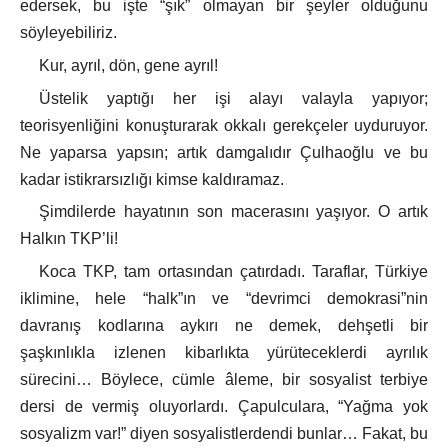
edersek, bu işte “şık” olmayan bir şeyler olduğunu
söyleyebiliriz.
Kur, ayrıl, dön, gene ayrıl!
Üstelik yaptığı her işi alayı valayla yapıyor;
teorisyenliğini konuşturarak okkalı gerekçeler uyduruyor.
Ne yaparsa yapsın; artık damgalıdır Çulhaoğlu ve bu
kadar istikrarsızlığı kimse kaldıramaz.
Şimdilerde hayatının son macerasını yaşıyor. O artık
Halkın TKP’li!
Koca TKP, tam ortasından çatırdadı. Taraflar, Türkiye
iklimine, hele “halk”ın ve “devrimci demokrasi”nin
davranış kodlarına aykırı ne demek, dehşetli bir
şaşkınlıkla izlenen kibarlıkta yürüteceklerdi ayrılık
sürecini… Böylece, cümle âleme, bir sosyalist terbiye
dersi de vermiş oluyorlardı. Çapulculara, “Yağma yok
sosyalizm var!” diyen sosyalistlerdendi bunlar… Fakat, bu