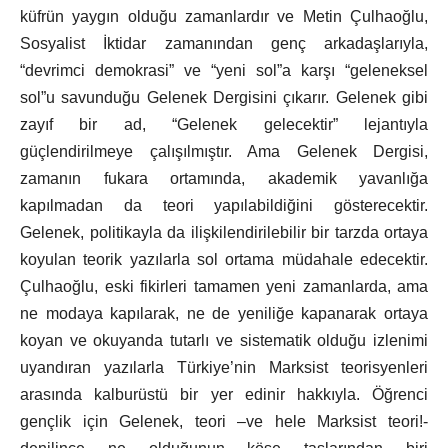
küfrün yaygın olduğu zamanlardır ve Metin Çulhaoğlu,
Sosyalist İktidar zamanından genç arkadaşlarıyla,
“devrimci demokrasi” ve “yeni sol”a karşı “geleneksel
sol”u savunduğu Gelenek Dergisini çıkarır. Gelenek gibi
zayıf bir ad, “Gelenek gelecektir” lejantıyla
güçlendirilmeye çalışılmıştır. Ama Gelenek Dergisi,
zamanın fukara ortamında, akademik yavanlığa
kapılmadan da teori yapılabildiğini gösterecektir.
Gelenek, politikayla da ilişkilendirilebilir bir tarzda ortaya
koyulan teorik yazılarla sol ortama müdahale edecektir.
Çulhaoğlu, eski fikirleri tamamen yeni zamanlarda, ama
ne modaya kapılarak, ne de yeniliğe kapanarak ortaya
koyan ve okuyanda tutarlı ve sistematik olduğu izlenimi
uyandıran yazılarla Türkiye’nin Marksist teorisyenleri
arasında kalburüstü bir yer edinir hakkıyla. Öğrenci
gençlik için Gelenek, teori –ve hele Marksist teori!-