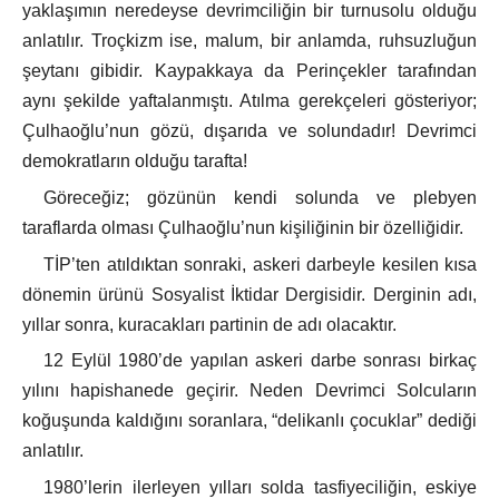
yaklaşımın neredeyse devrimciliğin bir turnusolu olduğu
anlatılır. Troçkizm ise, malum, bir anlamda, ruhsuzluğun
şeytanı gibidir. Kaypakkaya da Perinçekler tarafından
aynı şekilde yaftalanmıştı. Atılma gerekçeleri gösteriyor;
Çulhaoğlu’nun gözü, dışarıda ve solundadır! Devrimci
demokratların olduğu tarafta!
Göreceğiz; gözünün kendi solunda ve plebyen
taraflarda olması Çulhaoğlu’nun kişiliğinin bir özelliğidir.
TİP’ten atıldıktan sonraki, askeri darbeyle kesilen kısa
dönemin ürünü Sosyalist İktidar Dergisidir. Derginin adı,
yıllar sonra, kuracakları partinin de adı olacaktır.
12 Eylül 1980’de yapılan askeri darbe sonrası birkaç
yılını hapishanede geçirir. Neden Devrimci Solcuların
koğuşunda kaldığını soranlara, “delikanlı çocuklar” dediği
anlatılır.
1980’lerin ilerleyen yılları solda tasfiyeciliğin, eskiye