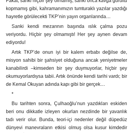
Fakat, sanki hiçbir şey olmamış, sanki onca kavga gürültü
kopmamış gibi, kahramanımızın tumturaklı yazılar yazdığı
hayretle görülecekti TKP’nin yayın organlarında…
Sanki kendi mezarının başında ıslık çalma pozu
veriyordu. Hiçbir şey olmamıştı! Her şey aynen devam
ediyordu!
Artık TKP’de onun iyi bir kalem erbabı değilse de,
misyon sahibi bir şahsiyet olduğuna ancak yeniyetmeler
kanabilirdi –kimseden bir şey duymuyorlar, hiçbir şey
okumuyorlardıysa tabii. Artık önünde kendi tarihi vardı; bir
de Kemal Okuyan adında kapı gibi bir gerçek…
*
Bu tarihten sonra, Çulhaoğlu’nun yazdıkları eskiden
beri onu dikkatle izleyen okurları nezdinde bir yavanlık
tadı verir olur. Bunda, teori-içi nedenler değil düpedüz
dünyevi manevraların etkisi olmuş olsa kusur kimdedir