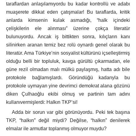
taraflardan anlaşılamıyordu bu kadar kontrollü ve adabı
muaşerete dikkat eden çatışmalar! Bu taraflarda, kritik
anlarda kimsenin kulak asmadığı, “halk içindeki
çelişkilerin ele alınması” üzerine çokça literatür
bulunuyordu. Ancak iş bittikten sonra, kılıçların kanı
silinirken aranan temiz bez rolü oynardı genel olarak bu
literatür. Ama Türkiye’nin sosyalist kültürünü içselleştirmiş
olduğu belli bir topluluk, kavga gürültü çıkarmadan, ele
güne rezil olmadan malı mülkü paylaşmış, hatta adı bile
protokole bağlamışlardı. Göründüğü kadarıyla bu
protokole uymayan yine devrimci demokrat alana gözünü
diken Çulhaoğlu ekibi olmuş ve partinin tam adını
kullanıvermişlerdi: Halkın TKP’si!
Adda bir sorun var gibi görünüyordu. Peki tek başına
TKP, “halkın” değil miydi? Değilse, “halkın” denilerek
elmalar ile armutlar toplanmış olmuyor muydu?