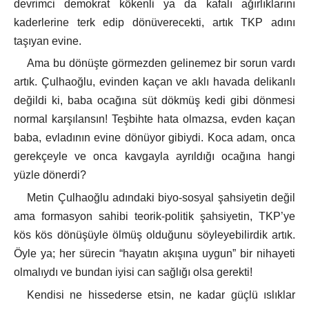
devrimci demokrat kökenli ya da kafalı ağırlıklarını
kaderlerine terk edip dönüverecekti, artık TKP adını
taşıyan evine.
Ama bu dönüşte görmezden gelinemez bir sorun vardı
artık. Çulhaoğlu, evinden kaçan ve aklı havada delikanlı
değildi ki, baba ocağına süt dökmüş kedi gibi dönmesi
normal karşılansın! Teşbihte hata olmazsa, evden kaçan
baba, evladının evine dönüyor gibiydi. Koca adam, onca
gerekçeyle ve onca kavgayla ayrıldığı ocağına hangi
yüzle dönerdi?
Metin Çulhaoğlu adındaki biyo-sosyal şahsiyetin değil
ama formasyon sahibi teorik-politik şahsiyetin, TKP’ye
kös kös dönüşüyle ölmüş olduğunu söyleyebilirdik artık.
Öyle ya; her sürecin “hayatın akışına uygun” bir nihayeti
olmalıydı ve bundan iyisi can sağlığı olsa gerekti!
Kendisi ne hissederse etsin, ne kadar güçlü ıslıklar