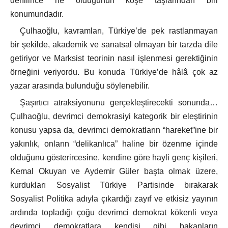
denilince ne olduğunun köşe taşlarından biri
konumundadır.
Çulhaoğlu, kavramları, Türkiye’de pek rastlanmayan
bir şekilde, akademik ve sanatsal olmayan bir tarzda dile
getiriyor ve Marksist teorinin nasıl işlenmesi gerektiğinin
örneğini veriyordu. Bu konuda Türkiye’de hâlâ çok az
yazar arasında bulunduğu söylenebilir.
Şaşırtıcı atraksiyonunu gerçekleştirecekti sonunda…
Çulhaoğlu, devrimci demokrasiyi kategorik bir eleştirinin
konusu yapsa da, devrimci demokratların “hareket”ine bir
yakınlık, onların “delikanlıca” haline bir özenme içinde
olduğunu gösterircesine, kendine göre hayli genç kişileri,
Kemal Okuyan ve Aydemir Güler başta olmak üzere,
kurdukları Sosyalist Türkiye Partisinde bırakarak
Sosyalist Politika adıyla çıkardığı zayıf ve etkisiz yayının
ardında topladığı çoğu devrimci demokrat kökenli veya
devrimci demokratlara kendisi gibi bakanların