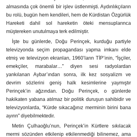
almasında çok önemli bir işlev üstlenmişti. Aydınlıkçıların
bu rolü, bugün hem kendileri, hem de Kürdistan Özgürlük
Hareketi dahil sol hareketin öteki mensuplarınca
müştereken unutulmaya terk edilmiştir.
İşte bu günlerde, Doğu Perinçek, kurduğu partiyle
televizyonda seçim propagandası yapma imkanı elde
etmiş ve televizyon ekranları, 1960’ların TİP’inin, “İşçiler,
emekçiler, marabalar…” diyen sesi radyolardan
yankılanan Aybar’ından sonra, ilk kez sosyalizm ve
devrim sözlerini geniş halk kesimlerine yaymıştır
Perinçek’in ağzından. Doğu Perinçek, o günlerde
hakikaten yabana atılmaz bir politik duruşun sahibidir ve
televizyonlarda, “Kürde sıkacağınız merminin birini bana
ayırın” diyebilmektedir.
Metin Çulhaoğlu’nun, Perinçek’in Kürtlere sıkılacak
mermi sözünden etkilenip etkilenmediği bilinemez, ama