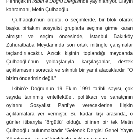
Perinçek’in
İkibin’e Doğru Dergisi
nde yayınlanıyor. Olayın
kahramanı, Metin Çulhaoğlu.
Çulhaoğlu’nun örgütü, o seçimlerde, bir blok olarak
başka birtakım sosyalist gruplarla seçime girme kararı
almıştır ve seçim öncesinde, İstanbul Bakırköy
Zuhuratbaba Meydanında son ortak mitingle çalışmalar
taçlandırılacaktır. Azıcık kişinin toplandığı meydanda
Çulhaoğlu’nun yoldaşlarıyla karşılaşanlar, destek
açıklamasını soracak ve sıkıntılı bir yanıt alacaklardır. “O
bizim önderimiz değil.”
İkibin’e Doğru’nun 19 Ekim 1991 tarihli sayısı, çok
sayıda tanınmış entellektüel, politikacı ve sanatçının
oylarını Sosyalist Parti’ye vereceklerine ilişkin
açıklamalara yer vermiştir. Bu kadar kişi arasında, o
günler itibarıyla “örgütlü” olduğu bilinen bir tek Metin
Çulhaoğlu bulunmaktadır “Gelenek Dergisi Genel Yayın
Yönetmeni – yazar” kimliğiyle açıklama yapan…