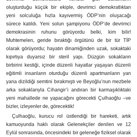
oluşturduğu küçük bir ekiple, devrimci demokratlıktan
yeni solculuğa hızla kayıvermiş ÖDP’nin oluşacağı
sürece katıldı. Yeni solun şampiyonu ÖDP’de devrimci
demokrasinin ruhunu görüyordu belki, kim bilir!
Muhtemelen, geride bıraktığı örgütünü de bir tür TİP
olarak görüyordu; hayatın dinamiğinden uzak, sokaktaki
kıpırtıya duyarsız bir steril yapı. Düzgün sokakların
birbirini kestiği, içinde düzenli hayatlar yaşayan düzenli
eğitimli insanların oturduğu düzenli apartmanların yan
yana dizildiği semtini bırakmıştı ve Beyoğlu’nun mezbele
arka sokaklarıyla Cihangir’i andıran bir karmaşıklıktaki
yeni mahallede ne yapacağını görecekti Çulhaoğlu –ve
bizler, izleyenler de, görecektik!
Çulhaoğlu, kurucu rol üstlendiği bir hareketi, artık
kamuoyunda haklı olarak Gelenekçiler denilen ve 12
Eylül sonrasında, öncesindeki bir geleneğe fiziksel olarak