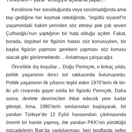
Kendisine her sorulduğunda veya sorulmadığında ama
taşı gediğine her koymak istediğinde, “örgütlü siyaset”in
yaşamındaki hakim yerinden söz etmeyi pek çok seven
Çulhaoğlu’nun yaptığının bir hata olduğu açıktır. Fakat,
burada, örgütsel bir figürün hatası söz konusuyken, bir
başka figürün yapması gerekeni yapması söz konusu
olacak gibi görünmektedir… Anlatmaya çalışacağız.
Öncelikle dış koşullar… Doğu Perinçek, o birkaç yılda,
politik yaşamının ikinci sol rakkasında bulunuyordu.
Politik yaşamının ilk yıllarını teşkil eden 1970’lerin ilk bir-
iki yılı civarında gayet solda bir figürdü Perinçek. Daha
sonra, devlete devrimcileri ihbar edecek yere kadar
gitmişti. Ama, 1980’lerin sonlarından başlayarak, bir
yandan Türkiye’de 12 Eylül havasından çıkılmasında
önemli bir hamle yapmış, öte yandan PKK’nin yürüttüğü
mücadelenin Batı’da yankılanması, beri taraflarda nefes