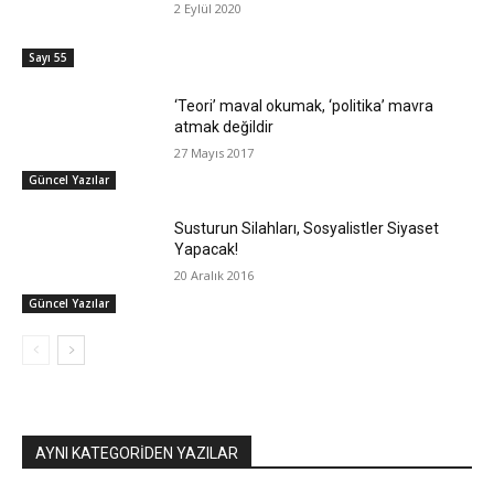
2 Eylül 2020
Sayı 55
‘Teori’ maval okumak, ‘politika’ mavra
atmak değildir
27 Mayıs 2017
Güncel Yazılar
Susturun Silahları, Sosyalistler Siyaset
Yapacak!
20 Aralık 2016
Güncel Yazılar
AYNI KATEGORIDEN YAZILAR