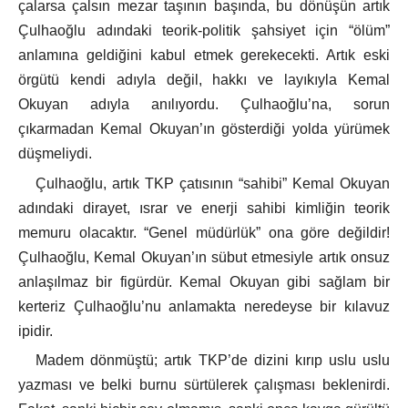
çalarsa çalsın mezar taşının başında, bu dönüşün artık
Çulhaoğlu adındaki teorik-politik şahsiyet için “ölüm”
anlamına geldiğini kabul etmek gerekecekti. Artık eski
örgütü kendi adıyla değil, hakkı ve layıkıyla Kemal
Okuyan adıyla anılıyordu. Çulhaoğlu’na, sorun
çıkarmadan Kemal Okuyan’ın gösterdiği yolda yürümek
düşmeliydi.
Çulhaoğlu, artık TKP çatısının “sahibi” Kemal Okuyan
adındaki dirayet, ısrar ve enerji sahibi kimliğin teorik
memuru olacaktır. “Genel müdürlük” ona göre değildir!
Çulhaoğlu, Kemal Okuyan’ın sübut etmesiyle artık onsuz
anlaşılmaz bir figürdür. Kemal Okuyan gibi sağlam bir
kerteriz Çulhaoğlu’nu anlamakta neredeyse bir kılavuz
ipidir.
Madem dönmüştü; artık TKP’de dizini kırıp uslu uslu
yazması ve belki burnu sürtülerek çalışması beklenirdi.