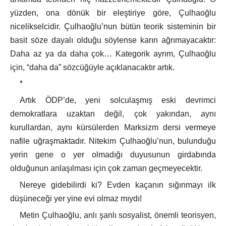
yüzden, ona dönük bir eleştiriye göre, Çulhaoğlu
nicelikselcidir. Çulhaoğlu’nun bütün teorik sisteminin bir
basit söze dayalı olduğu söylense karın ağrımayacaktır:
Daha az ya da daha çok… Kategorik ayrım, Çulhaoğlu
için, “daha da” sözcüğüyle açıklanacaktır artık.
*
Artık ÖDP’de, yeni solculaşmış eski devrimci
demokratlara uzaktan değil, çok yakından, aynı
kurullardan, aynı kürsülerden Marksizm dersi vermeye
nafile uğraşmaktadır. Nitekim Çulhaoğlu’nun, bulunduğu
yerin gene o yer olmadığı duyusunun girdabında
olduğunun anlaşılması için çok zaman geçmeyecektir.
Nereye gidebilirdi ki? Evden kaçanın sığınmayı ilk
düşüneceği yer yine evi olmaz mıydı!
Metin Çulhaoğlu, anlı şanlı sosyalist, önemli teorisyen,