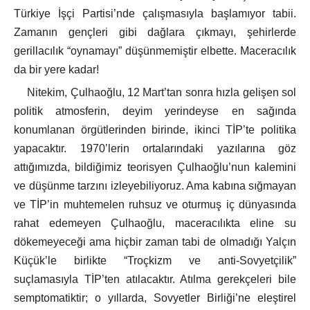
Türkiye İşçi Partisi’nde çalışmasıyla başlamıyor tabii.
Zamanın gençleri gibi dağlara çıkmayı, şehirlerde
gerillacılık “oynamayı” düşünmemiştir elbette. Maceracılık
da bir yere kadar!
Nitekim, Çulhaoğlu, 12 Mart’tan sonra hızla gelişen sol
politik atmosferin, deyim yerindeyse en sağında
konumlanan örgütlerinden birinde, ikinci TİP’te politika
yapacaktır. 1970’lerin ortalarındaki yazılarına göz
attığımızda, bildiğimiz teorisyen Çulhaoğlu’nun kalemini
ve düşünme tarzını izleyebiliyoruz. Ama kabına sığmayan
ve TİP’in muhtemelen ruhsuz ve oturmuş iç dünyasında
rahat edemeyen Çulhaoğlu, maceracılıkta eline su
dökemeyeceği ama hiçbir zaman tabi de olmadığı Yalçın
Küçük’le birlikte “Troçkizm ve anti-Sovyetçilik”
suçlamasıyla TİP’ten atılacaktır. Atılma gerekçeleri bile
semptomatiktir; o yıllarda, Sovyetler Birliği’ne eleştirel