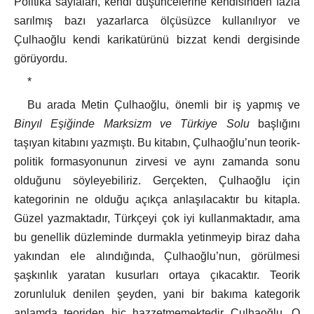
Politika sayfaları, kendi düşüncelerine kendisinden fazla
sarılmış bazı yazarlarca ölçüsüzce kullanılıyor ve
Çulhaoğlu kendi karikatürünü bizzat kendi dergisinde
görüyordu.
*
Bu arada Metin Çulhaoğlu, önemli bir iş yapmış ve
Binyıl Eşiğinde Marksizm ve Türkiye Solu
başlığını
taşıyan kitabını yazmıştı. Bu kitabın, Çulhaoğlu’nun teorik-
politik formasyonunun zirvesi ve aynı zamanda sonu
olduğunu söyleyebiliriz. Gerçekten, Çulhaoğlu için
kategorinin ne olduğu açıkça anlaşılacaktır bu kitapla.
Güzel yazmaktadır, Türkçeyi çok iyi kullanmaktadır, ama
bu genellik düzleminde durmakla yetinmeyip biraz daha
yakından ele alındığında, Çulhaoğlu’nun, görülmesi
şaşkınlık yaratan kusurları ortaya çıkacaktır. Teorik
zorunluluk denilen şeyden, yani bir bakıma kategorik
anlamda teoriden hiç hazzetmemektedir Çulhaoğlu. O