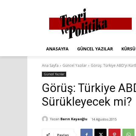
ANASAYFA
GÜNCEL YAZILAR
KÜRSÜ
Ana Sayfa
Güncel Yazılar
Görüş: Türkiye ABD’yi Kürt
Güncel Yazılar
Görüş: Türkiye ABD
Sürükleyecek mi?
Yazan
Barın Kayaoğlu
14 Ağustos 2015
Paylaş