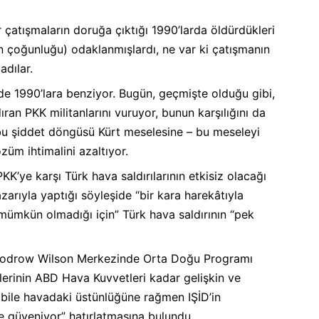
er çatışmaların doruğa çıktığı 1990’larda öldürdükleri
ün çoğunluğu) odaklanmışlardı, ne var ki çatışmanın
adılar.
lde 1990’lara benziyor. Bugün, geçmişte olduğu gibi,
ıran PKK militanlarını vuruyor, bunun karşılığını da
en bu şiddet döngüsü Kürt meselesine – bu meseleyi
üm ihtimalini azaltıyor.
KK’ye karşı Türk hava saldırılarının etkisiz olacağı
azarıyla yaptığı söyleşide “bir kara harekâtıyla
mkün olmadığı için” Türk hava saldırının “pek
Woodrow Wilson Merkezinde Orta Doğu Programı
erinin ABD Hava Kuvvetleri kadar gelişkin ve
 bile havadaki üstünlüğüne rağmen IŞİD’in
e güveniyor” hatırlatmasına bulundu.