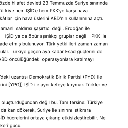
 Sözde hilafet devleti 23 Temmuzda Suriye sınırında
k Türkiye hem IŞİD’e hem PKK’ye karşı hava
kâtlar için hava üslerini ABD’nin kullanımına açtı.
amanlı saldırısı şaşırtıcı değil. Erdoğan ile
– IŞİD ya da öbür aşırılıkçı gruplar değil – PKK ile
fade etmiş bulunuyor. Türk yetkilileri zaman zaman
rdular. Türkiye geçen aya kadar Esad güçlerini de
ı ABD öncülüğündeki operasyonlara katılmayı
deki uzantısı Demokratik Birlik Partisi (PYD) ile
ini [YPG]) IŞİD ile aynı kefeye koymak Türkler ve
k oluşturduğundan değil bu. Tam tersine: Türkiye
da kan dökerek, Suriye ile sınırını istikrara
ŞİD hücrelerini ortaya çıkarıp etkisizleştirebilir. Ne
kerî gücü.