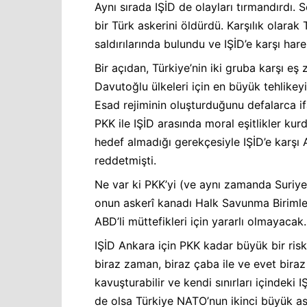
Aynı sırada IŞİD de olayları tırmandırdı.
bir Türk askerini öldürdü. Karşılık olara
saldırılarında bulundu ve IŞİD’e karşı hare
Bir açıdan, Türkiye’nin iki gruba karşı eş z
Davutoğlu ülkeleri için en büyük tehlikeyi 
Esad rejiminin oluşturduğunu defalarca i
PKK ile IŞİD arasında moral eşitlikler ku
hedef almadığı gerekçesiyle IŞİD’e karş
reddetmişti.
Ne var ki PKK’yi (ve aynı zamanda Suriye’
onun askerî kanadı Halk Savunma Birimler
ABD’li müttefikleri için yararlı olmayacak.
IŞİD Ankara için PKK kadar büyük bir ris
biraz zaman, biraz çaba ile ve evet biraz 
kavuşturabilir ve kendi sınırları içindeki I
de olsa Türkiye NATO’nun ikinci büyük as