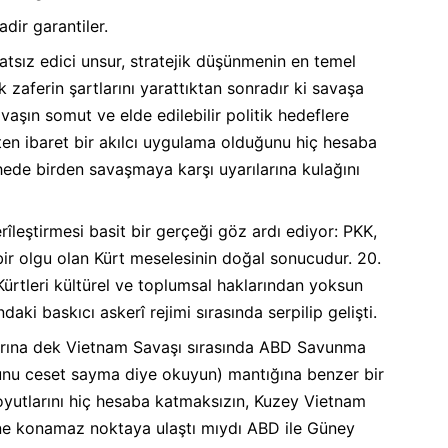
dir garantiler.
atsız edici unsur, stratejik düşünmenin en temel
k zaferin şartlarını yarattıktan sonradır ki savaşa
vaşın somut ve elde edilebilir politik hedeflere
ten ibaret bir akılcı uygulama olduğunu hiç hesaba
ede birden savaşmaya karşı uyarılarına kulağını
îleştirmesi basit bir gerçeği göz ardı ediyor: PKK,
bir olgu olan Kürt meselesinin doğal sonucudur. 20.
rtleri kültürel ve toplumsal haklarından yoksun
daki baskıcı askerî rejimi sırasında serpilip gelişti.
alarına dek Vietnam Savaşı sırasında ABD Savunma
nu ceset sayma diye okuyun) mantığına benzer bir
oyutlarını hiç hesaba katmaksızın, Kuzey Vietnam
rine konamaz noktaya ulaştı mıydı ABD ile Güney