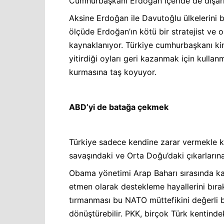
Cumhurbaşkanı Erdoğan içeride de dışarı
Aksine Erdoğan ile Davutoğlu ülkelerini b
ölçüde Erdoğan’ın kötü bir stratejist ve
kaynaklanıyor. Türkiye cumhurbaşkanı kini
yitirdiği oyları geri kazanmak için kull
kurmasına taş koyuyor.
ABD’yi de batağa çekmek
Türkiye sadece kendine zarar vermekle kal
savaşındaki ve Orta Doğu’daki çıkarlarına
Obama yönetimi Arap Baharı sırasında kapıl
etmen olarak destekleme hayallerini bıra
tırmanması bu NATO müttefikini değerli b
dönüştürebilir. PKK, birçok Türk kentinde