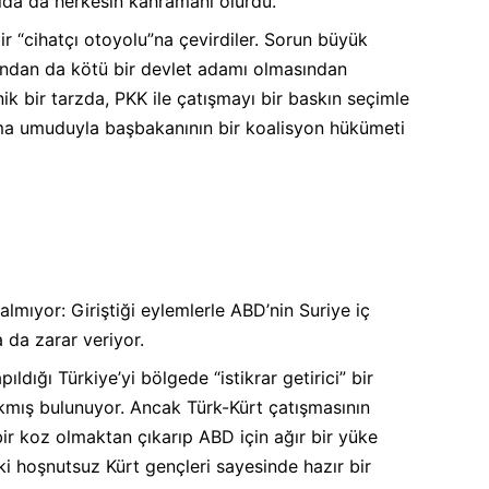
da da herkesin kahramanı olurdu.
ir “cihatçı otoyolu”na çevirdiler. Sorun büyük
 ondan da kötü bir devlet adamı olmasından
k bir tarzda, PKK ile çatışmayı bir baskın seçimle
anma umuduyla başbakanının bir koalisyon hükümeti
mıyor: Giriştiği eylemlerle ABD’nin Suriye iç
 da zarar veriyor.
dığı Türkiye’yi bölgede “istikrar getirici” bir
kmış bulunuyor. Ancak Türk-Kürt çatışmasının
ir koz olmaktan çıkarıp ABD için ağır bir yüke
ki hoşnutsuz Kürt gençleri sayesinde hazır bir