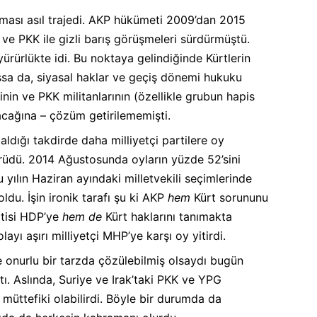
lması asıl trajedi. AKP hükümeti 2009’dan 2015
ş ve PKK ile gizli barış görüşmeleri sürdürmüştü.
yürürlükte idi. Bu noktaya gelindiğinde Kürtlerin
ışsa da, siyasal haklar ve geçiş dönemi hukuku
inin ve PKK militanlarının (özellikle grubun hapis
lacağına – çözüm getirilememişti.
dığı takdirde daha milliyetçi partilere oy
üdü. 2014 Ağustosunda oyların yüzde 52’sini
yılın Haziran ayındaki milletvekili seçimlerinde
ldu. İşin ironik tarafı şu ki AKP
hem
Kürt sorununu
rtisi HDP’ye
hem de
Kürt haklarını tanımakta
yı aşırı milliyetçi MHP’ye karşı oy yitirdi.
 onurlu bir tarzda çözülebilmiş olsaydı bugün
. Aslında, Suriye ve Irak’taki PKK ve YPG
in müttefiki olabilirdi. Böyle bir durumda da