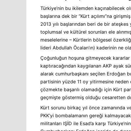
Türkiye’nin bu ikilemden kaçınabilecek o
başlarına dek bir “Kürt açılımı”na girişmi
2013 yılı başlarından beri de bir ateşkes 
toplumsal ve kültürel sorunları ele alınm
meselelerine – Kürtlerin bölgesel özerkliğ
lideri Abdullah Öcalan’ın) kaderinin ne o
Çoğunluğun hoşuna gitmeyecek kararlar al
kaptıracağından kaygılanan AKP ayak sür
alarak cumhurbaşkanı seçilen Erdoğan bu 
partisinin yüzde 11 oy yitirmesine neden o
çözmekte başarılı olamadığı için Kürt pa
geçmişte göstermiş olduğu cesaretten dola
Kürt sorunu birkaç yıl önce zamanında ve
PKK’yi bombalamanın gereği kalmayacaktı
militanları IŞİD ile Esad’a karşı Türkiye’n