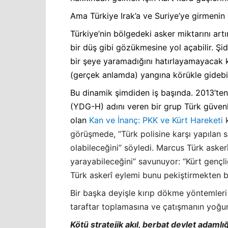
Ama Türkiye Irak’a ve Suriye’ye girmenin 
Türkiye’nin bölgedeki asker miktarını ar
bir düş gibi gözükmesine yol açabilir. Ş
bir şeye yaramadığını hatırlayamayacak k
(gerçek anlamda) yangına körükle gidebil
Bu dinamik şimdiden iş başında. 2013’ten
(YDG-H) adını veren bir grup Türk güven
olan
Kan ve İnanç: PKK ve Kürt Hareketi
görüşmede, “Türk polisine karşı yapılan so
olabileceğini” söyledi. Marcus Türk aske
yarayabileceğini” savunuyor: “Kürt gençl
Türk askerî eylemi bunu pekiştirmekten 
Bir başka deyişle kırıp dökme yöntemleri
taraftar toplamasına ve çatışmanın yoğu
Kötü stratejik akıl, berbat devlet adamlığ