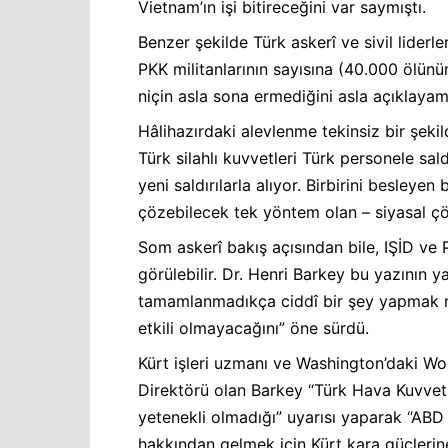
Vietnam’ın işi bitireceğini var saymıştı.
Benzer şekilde Türk askerî ve sivil liderl
PKK militanlarının sayısına (40.000 ölün
niçin asla sona ermediğini asla açıklayam
Hâlihazırdaki alevlenme tekinsiz bir şeki
Türk silahlı kuvvetleri Türk personele sald
yeni saldırılarla alıyor. Birbirini besley
çözebilecek tek yöntem olan – siyasal çöz
Som askerî bakış açısından bile, IŞİD ve P
görülebilir. Dr. Henri Barkey bu yazının y
tamamlanmadıkça ciddî bir şey yapmak mü
etkili olmayacağını” öne sürdü.
Kürt işleri uzmanı ve Washington’daki 
Direktörü olan Barkey “Türk Hava Kuvvetl
yetenekli olmadığı” uyarısı yaparak “ABD
hakkından gelmek için Kürt kara güçlerin