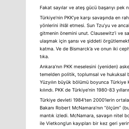
Fakat sayılar ve ateş gücü başarıyı pek na
Türkiye’nin PKK’ye karşı savaşında en rah
yönlerini ihlâl etmesi. Sun Tzu’yu ve anca
gitmenin önemini unut. Clausewitz’i ve sa
ulaşmak için şansı ve şiddeti örgütlemek
katma. Ve de Bismarck’a ve onun iki ceph
tıka.
Ankara’nın PKK meselesini (yeniden) asker
temelden politik, toplumsal ve hukuksal 
Yüzyılın büyük bölümü boyunca Türkiye Kü
kılındı. PKK de Türkiye’nin 1980-83 yılların
Türkiye devleti 1984’ten 2000’lerin ort
Bakanı Robert McNamara’nın “ölçüm” (bu
mantık izledi. McNamara, savaşın nitel b
ile Vietkong’un kayıpları bir kez geri ye