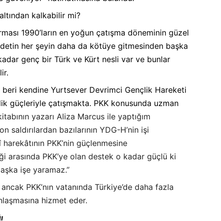
altından kalkabilir mi?
tırması 1990’ların en yoğun çatışma döneminin güzel
iddetin her şeyin daha da kötüye gitmesinden başka
adar genç bir Türk ve Kürt nesli var ve bunlar
ir.
 beri kendine Yurtsever Devrimci Gençlik Hareketi
lik güçleriyle çatışmakta. PKK konusunda uzman
kitabının yazarı Aliza Marcus ile yaptığım
n saldırılardan bazılarının YDG-H’nin işi
rî harekâtının PKK’nin güçlenmesine
iği arasında PKK’ye olan destek o kadar güçlü ki
başka işe yaramaz.”
 ancak PKK’nın vatanında Türkiye’de daha fazla
nlaşmasına hizmet eder.
ı