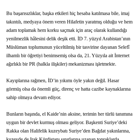
Bu başarısızlıklar, başka etkileri hiç hesaba katılmasa bile, imaj
takıntılı, medyaya önem veren Hilafetin yaratmış olduğu ve hem
adam toplamak hem korku saçmak için araç olarak kullandığı
yenilmezlik hâlesini delik deşik etti. İD 7. yüzyıl Arabistan’ının
Müslüman toplumunun yüceltilmiş bir tasvirine dayanan Selefî
ilhamlı bir öğretiyi benimsemiş olsa da, 21. Yüzyıla ait İnternet
ağırlıklı bir PR (halkla ilişkiler) mekanizması işletmekte.
Kayıplarına rağmen, İD’in yıkımı öyle yakın değil. Hasar
görmüş olsa da önemli güç, direnç ve hatta cazibe kaynaklarına
sahip olmaya devam ediyor.
Bunların başında, el Kaide’nin aksine, terimin her türlü tanımına
uygun bir devlet kurmuş olması geliyor. Başkenti Suriye’deki
Rakka olan Halifelik kuzeybatı Suriye’den Bağdat yakınlarına,
kuzeyde de Irak Kürdistanı sınırlarına uzanan topraklarda