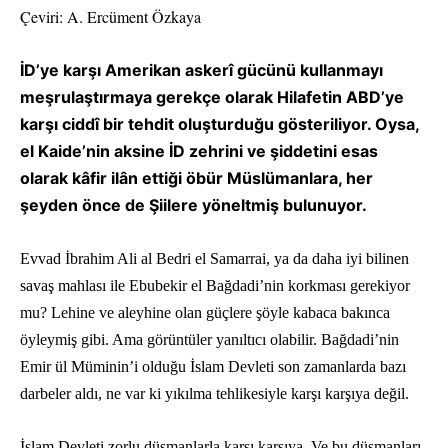
Çeviri: A. Ercüment Özkaya
İD’ye karşı Amerikan askerî gücünü kullanmayı
meşrulaştırmaya gerekçe olarak Hilafetin ABD’ye
karşı ciddî bir tehdit oluşturduğu gösteriliyor. Oysa,
el Kaide’nin aksine İD zehrini ve şiddetini esas
olarak kâfir ilân ettiği öbür Müslümanlara, her
şeyden önce de Şiilere yöneltmiş bulunuyor.
Evvad İbrahim Ali al Bedri el Samarrai, ya da daha iyi bilinen
savaş mahlası ile Ebubekir el Bağdadi’nin korkması gerekiyor
mu? Lehine ve aleyhine olan güçlere şöyle kabaca bakınca
öyleymiş gibi. Ama görüntüler yanıltıcı olabilir. Bağdadi’nin
Emir ül Müminin’i olduğu İslam Devleti son zamanlarda bazı
darbeler aldı, ne var ki yıkılma tehlikesiyle karşı karşıya değil.
İslam Devleti zorlu düşmanlarla karşı karşıya. Ve bu düşmanları