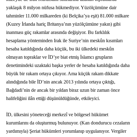
yaklaşık 8 milyon nüfusa hükmediyor. Yüzölçümüne dair
tahminler 11.000 milkareden (ki Belçika’ya eşit) 81.000 milkare
(Kuzey İrlanda hariç Britanya’nın yüzölçümüne yakın) gibi
inanması güç rakamlar arasında değişiyor. Bu farklılık
hesaplama yönteminden Irak ile Suriye’nin meskûn kısımları
hesaba katıldığında daha küçük, bu iki ülkedeki meskûn
olmayan topraklar ve İD’ye biat etmiş İslamcı grupların
denetimindeki uzaktaki başka yerler de hesaba katıldığında daha
büyük bir rakam ortaya çıkıyor. Ama küçük rakam dikkate
alındığında bile İD’nin ancak 2013 yılında ortaya çıktığı,
Bağdadi’nin de ancak bir yıldan biraz uzun bir zaman önce
halifeliğini ilân ettiği düşünüldüğünde, etkileyici.
İD, ülkesini yöneteceği merkezî ve bölgesel hükümet
kurumlarını da oluşturmuş bulunuyor. (Kan dondurucu cezaların
yardımıyla) Şeriat hükümleri yorumlanıp uygulanıyor. Vergiler