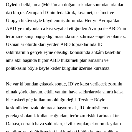
Öyledir belki, ama (Müslüman doğanlar kadar sonradan olanları
da) birçok Avrupalı İD’nin fedakârlık, kıyamet, selâmet ve
Ütopya hikâyesiyle büyülenmiş durumda. Her yıl Avrupa’dan
ABD’ye milyonlarca kişi seyahat ettiğinden Avrupa ile ABD’nin
terörizme karşı bağışıklığı arasında su sızdırmaz engeller olamaz.
Uzmanlar oturdukları yerden ABD topraklarında İD
saldırılarının gerçekleşme olasılığı konusunda ahkâm kesebilir
ama aklı başında hiçbir ABD hükümeti planlamasını ve
politikasını böyle keyfe keder kurgular üzerine kuramaz.
Ne var ki bundan çıkacak sonuç, İD’ye karşı verilecek zorunlu
olmak şöyle dursun, etkili yanıtın hava saldırılarıyla sınırlı kalsa
bile askerî güç kullanımı olduğu değil. Tersine: Böyle
keskinlikten uzak bir araca başvurmak, İD bir misilleme
gerekçesi olarak kullanacağından, terörizm riskini artıracaktır.
Dahası, cerrahî hava saldırıları, sivil kayıplar, ekonomik yıkım
ve nüfus yer değiştirmeleri hakkındaki bütün bu gevezelikler