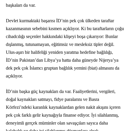
başkaları da var.
Devlet kurmaktaki başarısı İD’nin pek çok ülkeden taraftar
kazanmasının sebebini kısmen açıklıyor. Ki bu taraftarların çoğu
cihadcılığı seçenler hakkındaki klişeyi boşa çıkarıyor: Bunlar
dışlanmış, tutunamayan, eğitimsiz ve mesleksiz tipler değil.
Ulus-aşırı bir halifeliği yeniden yaratma hedefine bağlılığı,
İD’nin Pakistan’dan Libya’ya hatta daha güneyde Nijerya’ya
dek pek çok İslamcı gruptan bağlılık yemini (biat) almasını da
açıklıyor.
İD’nin başka güç kaynakları da var. Faaliyetlerini, vergileri,
doğal kaynakları satmayı, fidye paralarını ve Basra
Körfezi’ndeki karanlık kaynaklardan gelen nakit akışını içeren
pek çok farklı gelir kaynağıyla finanse ediyor. İyi silahlanmış,
deneyimli gerçek müminler olan savaşçıları sayıca daha
kalabalık ve daha iyi silahlanmış düşmanlara alışık.