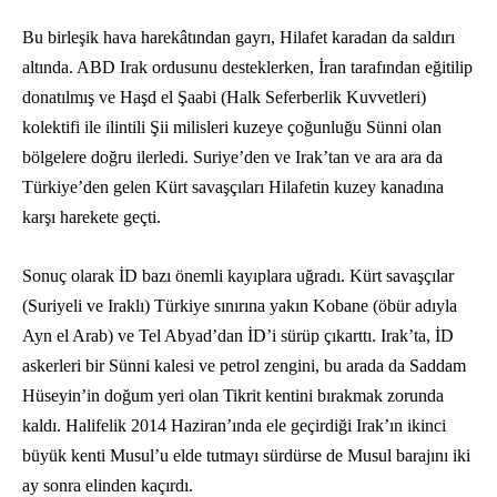
Bu birleşik hava harekâtından gayrı, Hilafet karadan da saldırı
altında. ABD Irak ordusunu desteklerken, İran tarafından eğitilip
donatılmış ve Haşd el Şaabi (Halk Seferberlik Kuvvetleri)
kolektifi ile ilintili Şii milisleri kuzeye çoğunluğu Sünni olan
bölgelere doğru ilerledi. Suriye’den ve Irak’tan ve ara ara da
Türkiye’den gelen Kürt savaşçıları
Hilafetin kuzey kanadına
karşı harekete geçti.
Sonuç olarak İD bazı önemli kayıplara uğradı. Kürt savaşçılar
(Suriyeli ve Iraklı) Türkiye sınırına yakın Kobane (öbür adıyla
Ayn el Arab) ve Tel Abyad’dan İD’i sürüp çıkarttı. Irak’ta, İD
askerleri bir Sünni kalesi ve petrol zengini, bu arada da Saddam
Hüseyin’in doğum yeri olan Tikrit kentini bırakmak zorunda
kaldı. Halifelik 2014 Haziran’ında ele geçirdiği Irak’ın ikinci
büyük kenti Musul’u elde tutmayı sürdürse de Musul barajını iki
ay sonra elinden kaçırdı.