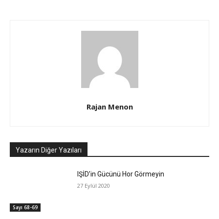
Rajan Menon
Yazarın Diğer Yazıları
IŞİD’in Gücünü Hor Görmeyin
27 Eylül 2020
Sayı 68-69