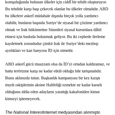
komşuluğunda bulunan ülkeler için ciddî bir tehdit oluşturuyor.
Bu tehdide karşı başı çekecek olanlar bu ülkeler olmalıdır. ABD
bu ülkelere askerî müdahale dışında birçok yolla yardımcı
olabilir, bunların başında Suriye’de siyasal bir çözüme yardımcı
olmak ve Irak hükümetine Sünnileri siyasal kurumlara dâhil
etmesi için baskıda bulunmak geliyor. Bu iki cephede ilerleme
kaydetmek zorunludur çünkü Irak ile Suriye’deki mezhep
ayrılıkları ve kan banyosu İD için nimettir.
ABD askerî gücü muazzam olsa da İD’yi ortadan kaldıramaz, ve
hatta terörizme karşı ne kadar etkili olduğu bile tartışmalıdır.
Bunu aklınızda tutun. Başkanlık kampanyası bir kez kızıştı
mıydı rakiplerinin aksine Halifeliği ezmekte ne kadar kararlı
olduğunu iddia eden adayların yarattığı kakafoniden kimse
kimseyi işitemeyecek.
The National Interest
internet medyasından alınmıştır.