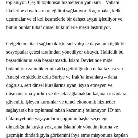
toplanıyor. Çeşitli toplumsal hizmetlerin yanı sıra – Vahabi
ilkelerine dayalı – okul eğitimi sağlanıyor. Kaçırmalar, kelle
uçurmalar ve el kol kesmelerle bir dehşet aygıtı işletiliyor ve
bütün bunlar tuhaf dinsel hükümlerle meşrulaştırılıyor.
Gelgelelim, itaat sağlamak için sırf vahşete dayanan küçük bir
sosyopatlar çetesi tarafından yönetiliyor olsaydı, Halifelik bu
başardıklarını asla başaramazdı. İslam Devletinde mide
bulandırıcı zalimliklerinin akla getirdiğinden daha fazlası var.
Anarşi ve şiddetle dolu Suriye ve Irak’ta insanlara – daha
doğrusu, sert dinsel kurallarına uyan, isyan etmeyen ve
düşmanlarına yardım ve destek sağlamaktan kaçınan insanlara –
güvenlik, işleyen kurumlar ve temel ekonomik hizmetler
sağlayarak bir toplumsal taban kazanmış bulunuyor. İD’nin
hâkimiyetinde yaşayanların çoğunun başka seçeneği
olmadığında kuşku yok, ama İslamî bir yönetim kurma ve
geçmişin dindarlığıyla görkemini ihya etme misyonuna kapılan