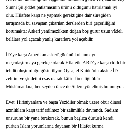
Sünni-Şii şiddet patlamasının ürünü olduğunu hatırlamak iyi
olur. Hilafete karşı ne yapmak gerektiğine dair süregiden
tartışmada bu savaştan çıkarılan derslerden biri geçerliliğini
korumakta: Askerî yenilmezlikten doğan boş gurur uzun vâdeli
belâlara yol açacak yanlış kararlara yol açabilir.
İD’ye karşı Amerikan askerî gücünü kullanmayı
meşrulaştırmaya gerekçe olarak Hilafetin ABD’ye karşı ciddî bir
tehdit oluşturduğu gösteriliyor. Oysa, el Kaide’nin aksine İD
zehrini ve şiddetini esas olarak kâfir ilân ettiği öbür
Müslümanlara, her şeyden önce de Şiilere yöneltmiş bulunuyor.
Evet, Hıristiyanlara ve başta Yezidiler olmak üzere öbür dinsel
azınlıklara karşı tarif edilmez bir zalimlikle davrandı. Sadizm
unsurunu bir yana bırakırsak, bunun başlıca dürtüsü kendi
püriten İslam yorumlarına dayanan bir Hilafet kurma