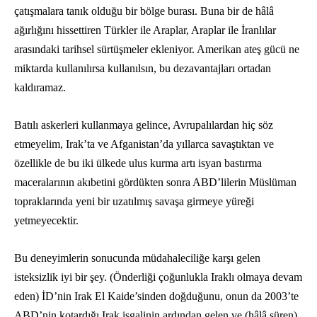
çatışmalara tanık olduğu bir bölge burası. Buna bir de hâlâ
ağırlığını hissettiren Türkler ile Araplar, Araplar ile İranlılar
arasındaki tarihsel sürtüşmeler ekleniyor. Amerikan ateş gücü ne
miktarda kullanılırsa kullanılsın, bu dezavantajları ortadan
kaldıramaz.
Batılı askerleri kullanmaya gelince, Avrupalılardan hiç söz
etmeyelim, Irak’ta ve Afganistan’da yıllarca savaştıktan ve
özellikle de bu iki ülkede ulus kurma artı isyan bastırma
maceralarının akıbetini gördükten sonra ABD’lilerin Müslüman
topraklarında yeni bir uzatılmış savaşa girmeye yüreği
yetmeyecektir.
Bu deneyimlerin sonucunda müdahaleciliğe karşı gelen
isteksizlik iyi bir şey. (Önderliği çoğunlukla Iraklı olmaya devam
eden) İD’nin Irak El Kaide’sinden doğduğunu, onun da 2003’te
ABD’nin kotardığı Irak işgalinin ardından gelen ve (hâlâ süren)