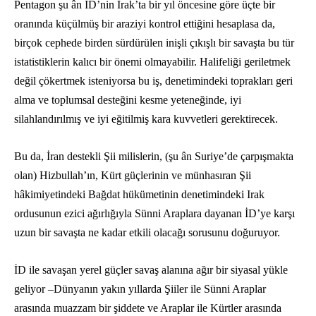
Pentagon şu ân İD’nin Irak’ta bir yıl öncesine göre üçte bir
oranında küçülmüş bir araziyi kontrol ettiğini hesaplasa da,
birçok cephede birden sürdürülen inişli çıkışlı bir savaşta bu tür
istatistiklerin kalıcı bir önemi olmayabilir. Halifeliği geriletmek
değil çökertmek isteniyorsa bu iş, denetimindeki toprakları geri
alma ve toplumsal desteğini kesme yeteneğinde, iyi
silahlandırılmış ve iyi eğitilmiş kara kuvvetleri gerektirecek.
Bu da, İran destekli Şii milislerin, (şu ân Suriye’de çarpışmakta
olan) Hizbullah’ın, Kürt güçlerinin ve münhasıran Şii
hâkimiyetindeki Bağdat hükümetinin denetimindeki Irak
ordusunun ezici ağırlığıyla Sünni Araplara dayanan İD’ye karşı
uzun bir savaşta ne kadar etkili olacağı sorusunu doğuruyor.
İD ile savaşan yerel güçler savaş alanına ağır bir siyasal yükle
geliyor –Dünyanın yakın yıllarda Şiiler ile Sünni Araplar
arasında muazzam bir şiddete ve Araplar ile Kürtler arasında