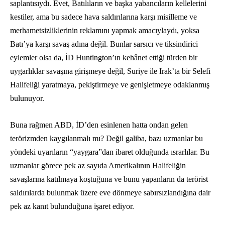
saplantısıydı. Evet, Batılıların ve başka yabancıların kellelerini
kestiler, ama bu sadece hava saldırılarına karşı misilleme ve
merhametsizliklerinin reklamını yapmak amacıylaydı, yoksa
Batı’ya karşı savaş adına değil. Bunlar sarsıcı ve tiksindirici
eylemler olsa da, İD Huntington’ın kehânet ettiği türden bir
uygarlıklar savaşına girişmeye değil, Suriye ile Irak’ta bir Selefi
Halifeliği yaratmaya, pekiştirmeye ve genişletmeye odaklanmış
bulunuyor.
Buna rağmen ABD, İD’den esinlenen hatta ondan gelen
terörizmden kaygılanmalı mı? Değil galiba, bazı uzmanlar bu
yöndeki uyarıların “yaygara”dan ibaret olduğunda ısrarlılar. Bu
uzmanlar görece pek az sayıda Amerikalının Halifeliğin
savaşlarına katılmaya koştuğuna ve bunu yapanların da terörist
saldırılarda bulunmak üzere eve dönmeye sabırsızlandığına dair
pek az kanıt bulunduğuna işaret ediyor.