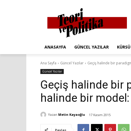
ANASAYFA
GÜNCEL YAZILAR
KÜRSÜ
Ana Sayfa
Güncel Yazılar
Geçiş halinde bir paradig
Güncel Yazılar
Geçiş halinde bir
halinde bir model:
Yazan
Metin Kayaoğlu
17 Kasım 2015
Paylaş