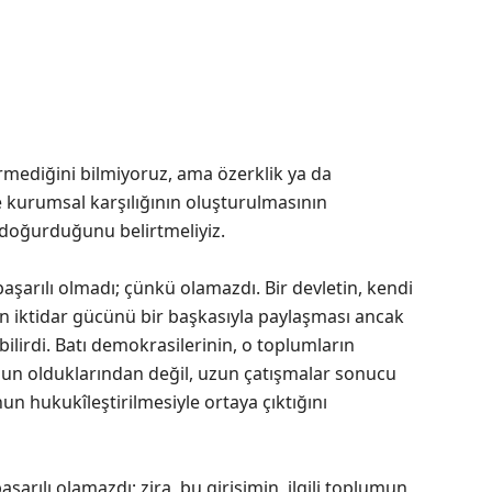
ediğini bilmiyoruz, ama özerklik ya da
e kurumsal karşılığının oluşturulmasının
 doğurduğunu belirtmeliyiz.
arılı olmadı; çünkü olamazdı. Bir devletin, kendi
in iktidar gücünü bir başkasıyla paylaşması ancak
lirdi. Batı demokrasilerinin, o toplumların
un olduklarından değil, uzun çatışmalar sonucu
n hukukîleştirilmesiyle ortaya çıktığını
rılı olamazdı; zira, bu girişimin, ilgili toplumun