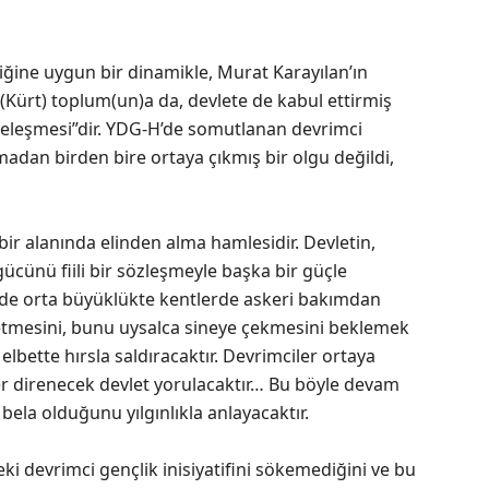
liğine uygun bir dinamikle, Murat Karayılan’ın
 (Kürt) toplum(un)a da, devlete de kabul ettirmiş
radeleşmesi”dir. YDG-H’de somutlanan devrimci
madan birden bire ortaya çıkmış bir olgu değildi,
 bir alanında elinden alma hamlesidir. Devletin,
gücünü fiili bir sözleşmeyle başka bir güçle
de orta büyüklükte kentlerde askeri bakımdan
 etmesini, bunu uysalca sineye çekmesini beklemek
lbette hırsla saldıracaktır. Devrimciler ortaya
ler direnecek devlet yorulacaktır… Bu böyle devam
 bela olduğunu yılgınlıkla anlayacaktır.
i devrimci gençlik inisiyatifini sökemediğini ve bu