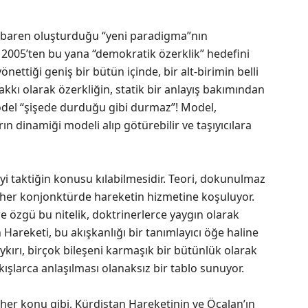
tibaren oluşturduğu “yeni paradigma”nın
 2005’ten bu yana “demokratik özerklik” hedefini
nettiği geniş bir bütün içinde, bir alt-birimin belli
kkı olarak özerkliğin, statik bir anlayış bakımından
model “şişede durduğu gibi durmaz”! Model,
ların dinamiği modeli alıp götürebilir ve taşıyıcılara
iyi taktiğin konusu kılabilmesidir. Teori, dokunulmaz
 her konjonktürde hareketin hizmetine koşuluyor.
re özgü bu nitelik, doktrinerlerce yaygın olarak
areketi, bu akışkanlığı bir tanımlayıcı öğe haline
aykırı, birçok bileşeni karmaşık bir bütünlük olarak
akışlarca anlaşılması olanaksız bir tablo sunuyor.
her konu gibi, Kürdistan Hareketinin ve Öcalan’ın