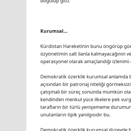
boğulup gitti.
Kurumsal…
Kürdistan Hareketinin bunu öngörüp görm
özyönetimin salt ilanla kalmayacağının v
operasyonel olarak amaçlandığı izlenimi
Demokratik özerklik kurumsal anlamda baş
açısından bir patronaj niteliği görmeksiz
çatışmalı bir süreç sonunda mümkün olabi
kendinden menkul yüce ilkelere pek vurg
tarafların bir türlü yenişememe durumunu
unutanların tipik yanılgısıdır bu.
Demokratik özerklik kurumsal düzeyde başa