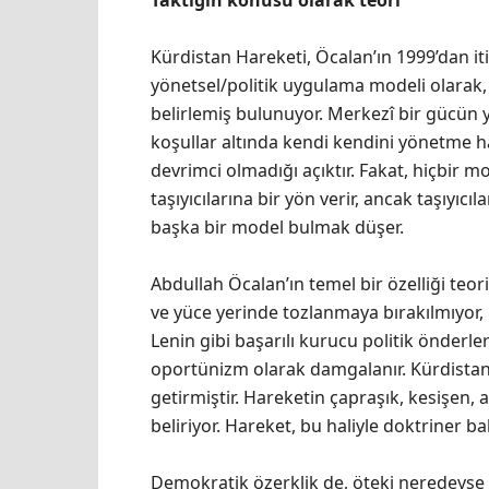
Kürdistan Hareketi, Öcalan’ın 1999’dan i
yönetsel/politik uygulama modeli olarak,
belirlemiş bulunuyor. Merkezî bir gücün yö
koşullar altında kendi kendini yönetme ha
devrimci olmadığı açıktır. Fakat, hiçbir 
taşıyıcılarına bir yön verir, ancak taşıyıcı
başka bir model bulmak düşer.
Abdullah Öcalan’ın temel bir özelliği teor
ve yüce yerinde tozlanmaya bırakılmıyor,
Lenin gibi başarılı kurucu politik önderle
oportünizm olarak damgalanır. Kürdistan H
getirmiştir. Hareketin çapraşık, kesişen, 
beliriyor. Hareket, bu haliyle doktriner b
Demokratik özerklik de, öteki neredeyse 