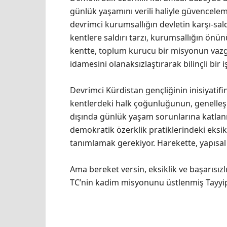
günlük yaşamını verili haliyle güvencele
devrimci kurumsallığın devletin karşı-sal
kentlere saldırı tarzı, kurumsallığın önün
kentte, toplum kurucu bir misyonun vaz
idamesini olanaksızlaştırarak bilinçli bir 
Devrimci Kürdistan gençliğinin inisiyatifin
kentlerdeki halk çoğunluğunun, genelleşm
dışında günlük yaşam sorunlarına katlan
demokratik özerklik pratiklerindeki eksi
tanımlamak gerekiyor. Harekette, yapısal 
Ama bereket versin, eksiklik ve başarısızl
TC’nin kadim misyonunu üstlenmiş Tayyip