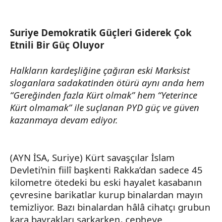
Suriye Demokratik Güçleri Giderek Çok
Etnili
Bir Güç Oluyor
Halkların kardeşliğine çağıran eski Marksist
sloganlara sadakatinden ötürü aynı anda hem
“Gereğinden fazla Kürt olmak” hem “Yeterince
Kürt olmamak” ile suçlanan PYD güç ve güven
kazanmaya devam ediyor.
(AYN İSA, Suriye) Kürt savaşçılar İslam
Devleti’nin fiilî başkenti
Rakka’dan
sadece 45
kilometre ötedeki bu eski hayalet kasabanın
çevresine barikatlar kurup binalardan mayın
temizliyor. Bazı binalardan hâlâ cihatçı grubun
kara bayrakları sarkarken, cepheye