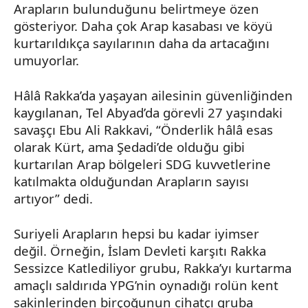
Arapların bulunduğunu belirtmeye özen
gösteriyor. Daha çok Arap kasabası ve köyü
kurtarıldıkça sayılarının daha da artacağını
umuyorlar.
Hâlâ
Rakka’da
yaşayan ailesinin güvenliğinden
kaygılanan, Tel
Abyad’da
görevli 27 yaşındaki
savaşçı Ebu Ali
Rakkavi
, “Önderlik hâlâ esas
olarak Kürt, ama
Şedadi’de
olduğu gibi
kurtarılan Arap bölgeleri SDG kuvvetlerine
katılmakta olduğundan Arapların sayısı
artıyor” dedi.
Suriyeli Arapların hepsi bu kadar iyimser
değil. Örneğin, İslam Devleti karşıtı
Rakka
Sessizce Katlediliyor grubu,
Rakka’yı
kurtarma
amaçlı saldırıda
YPG’nin
oynadığı rolün kent
sakinlerinden birçoğunun cihatçı gruba