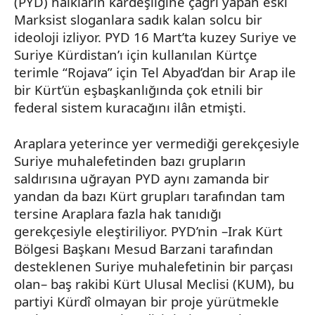
(PYD) halkların kardeşliğine çağrı yapan eski
Marksist sloganlara sadık kalan solcu bir
ideoloji izliyor. PYD 16 Mart’ta kuzey Suriye ve
Suriye Kürdistan’ı için kullanılan Kürtçe
terimle “
Rojava
” için Tel
Abyad’dan
bir Arap ile
bir Kürt’ün
eşbaşkanlığında
çok
etnili
bir
federal sistem kuracağını ilân etmişti.
Araplara yeterince yer vermediği gerekçesiyle
Suriye muhalefetinden bazı grupların
saldırısına uğrayan PYD aynı zamanda bir
yandan da bazı Kürt grupları tarafından tam
tersine Araplara fazla hak tanıdığı
gerekçesiyle eleştiriliyor.
PYD’nin
–Irak Kürt
Bölgesi Başkanı
Mesud
Barzani tarafından
desteklenen Suriye muhalefetinin bir parçası
olan– baş rakibi Kürt Ulusal Meclisi (KUM), bu
partiyi Kürdî olmayan bir proje yürütmekle