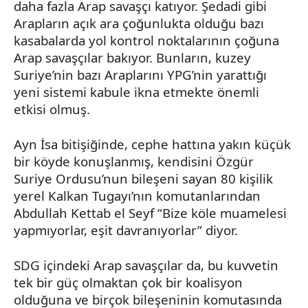
daha fazla Arap savaşçı katıyor.
Şedadi
gibi
Arapların açık ara çoğunlukta olduğu bazı
kasabalarda yol kontrol noktalarının çoğuna
Arap savaşçılar bakıyor. Bunların, kuzey
Suriye’nin bazı Araplarını
YPG’nin
yarattığı
yeni sistemi kabule ikna etmekte önemli
etkisi olmuş.
Ayn
İsa bitişiğinde, cephe hattına yakın küçük
bir köyde konuşlanmış, kendisini Özgür
Suriye Ordusu’nun bileşeni sayan 80 kişilik
yerel Kalkan Tugayı’nın komutanlarından
Abdullah
Kettab
el
Seyf
“Bize köle muamelesi
yapmıyorlar, eşit davranıyorlar” diyor.
SDG içindeki Arap savaşçılar da, bu kuvvetin
tek bir güç olmaktan çok bir koalisyon
olduğuna ve birçok bileşeninin komutasında