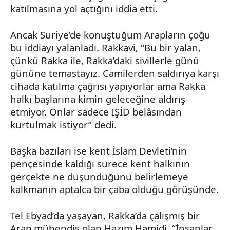
katılmasına yol açtığını iddia etti.
Ancak Suriye’de konuştuğum Arapların çoğu
bu iddiayı yalanladı.
Rakkavi
, “Bu bir yalan,
çünkü
Rakka
ile,
Rakka’daki
sivillerle günü
gününe temastayız. Camilerden saldırıya karşı
cihada katılma çağrısı yapıyorlar ama
Rakka
halkı başlarına kimin geleceğine aldırış
etmiyor. Onlar sadece IŞİD belâsından
kurtulmak istiyor” dedi.
Başka bazıları ise kent İslam Devleti’nin
pençesinde kaldığı sürece kent halkının
gerçekte ne düşündüğünü belirlemeye
kalkmanın aptalca bir çaba olduğu görüşünde.
Tel
Ebyad’da
yaşayan,
Rakka’da
çalışmış bir
Arap mühendis olan Hazım
Hamidi
, “İnsanlar