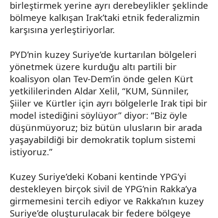
birleştirmek yerine ayrı derebeylikler şeklinde
bölmeye kalkışan Irak’taki etnik federalizmin
karşısına yerleştiriyorlar.
PYD’nin
kuzey Suriye’de kurtarılan bölgeleri
yönetmek üzere kurduğu altı partili bir
koalisyon olan
Tev-Dem’in
önde gelen Kürt
yetkililerinden
Aldar
Xelil
, “KUM, Sünniler,
Şiiler ve Kürtler için ayrı bölgelerle Irak tipi bir
model istediğini söylüyor” diyor: “Biz öyle
düşünmüyoruz; biz bütün ulusların bir arada
yaşayabildiği bir demokratik toplum sistemi
istiyoruz.”
Kuzey Suriye’deki
Kobani
kentinde
YPG’yi
destekleyen birçok sivil de
YPG’nin
Rakka’ya
girmemesini tercih ediyor ve
Rakka’nın
kuzey
Suriye’de oluşturulacak bir federe bölgeye