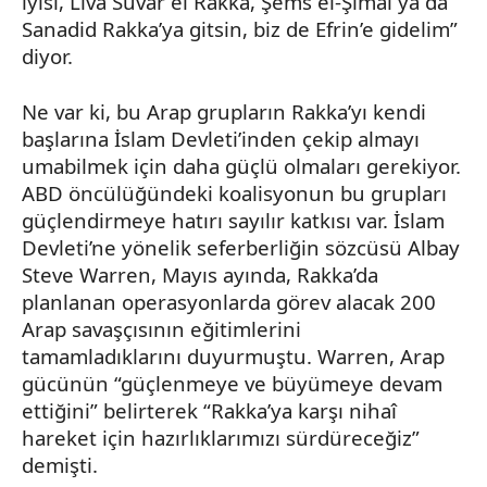
iyisi, Liva Suvar el
Rakka
, Şems el-Şimal ya da
Sanadid
Rakka’ya
gitsin, biz de
Efrin’e
gidelim”
diyor.
Ne var ki, bu Arap grupların
Rakka’yı
kendi
başlarına İslam
Devleti’inden
çekip almayı
umabilmek için daha güçlü olmaları gerekiyor.
ABD öncülüğündeki koalisyonun bu grupları
güçlendirmeye hatırı sayılır katkısı var. İslam
Devleti’ne yönelik seferberliğin sözcüsü Albay
Steve
Warren
, Mayıs ayında,
Rakka’da
planlanan operasyonlarda görev alacak 200
Arap savaşçısının eğitimlerini
tamamladıklarını duyurmuştu.
Warren
, Arap
gücünün “güçlenmeye ve büyümeye devam
ettiğini” belirterek “
Rakka’ya
karşı nihaî
hareket için hazırlıklarımızı sürdüreceğiz”
demişti.