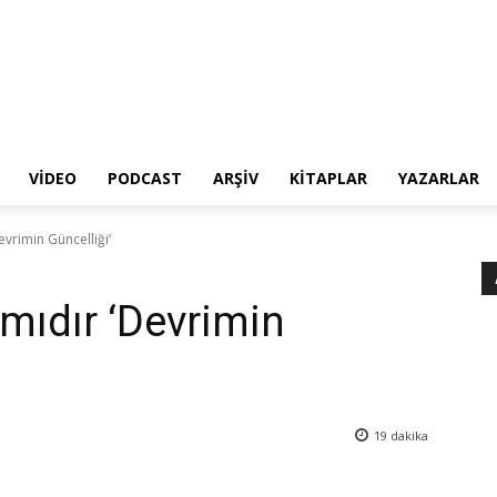
VIDEO
PODCAST
ARŞIV
KITAPLAR
YAZARLAR
vrimin Güncelliği’
mıdır ‘Devrimin
19
dakika