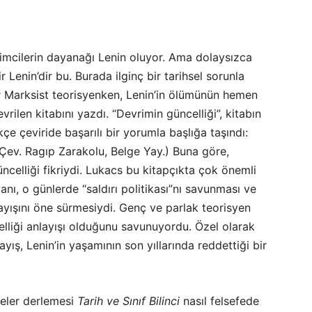
imcilerin dayanağı Lenin oluyor. Ama dolaysızca
r Lenin’dir bu. Burada ilginç bir tarihsel sorunla
r Marksist teorisyenken, Lenin’in ölümünün hemen
ilen kitabını yazdı. “Devrimin güncelliği”, kitabın
çe çeviride başarılı bir yorumla başlığa taşındı:
(Çev. Ragıp Zarakolu, Belge Yay.) Buna göre,
üncelliği fikriydi. Lukacs bu kitapçıkta çok önemli
yanı, o günlerde “saldırı politikası”nı savunması ve
ayışını öne sürmesiydi. Genç ve parlak teorisyen
elliği anlayışı olduğunu savunuyordu. Özel olarak
yış, Lenin’in yaşamının son yıllarında reddettiği bir
leler derlemesi
Tarih ve Sınıf Bilinci
nasıl felsefede