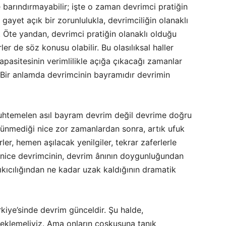
le barındırmayabilir; işte o zaman devrimci pratiğin
ayet açık bir zorunlulukla, devrimciliğin olanaklı
. Öte yandan, devrimci pratiğin olanaklı olduğu
r de söz konusu olabilir. Bu olasılıksal haller
kapasitesinin verimlilikle açığa çıkacağı zamanlar
 Bir anlamda devrimcinin bayramıdır devrimin
 muhtemelen asıl bayram devrim değil devrime doğru
örünmediği nice zor zamanlardan sonra, artık ufuk
ler, hemen aşılacak yenilgiler, tekrar zaferlerle
n nice devrimcinin, devrim ânının doygunluğundan
kıcılığından ne kadar uzak kaldığının dramatik
iye’sinde devrim günceldir. Şu halde,
beklemeliyiz. Ama onların coşkusuna tanık