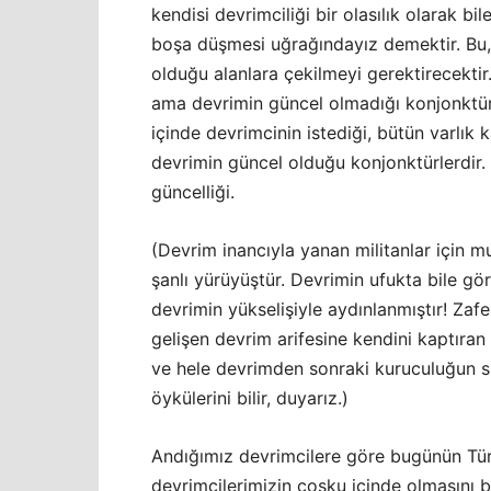
kendisi devrimciliği bir olasılık olarak bi
boşa düşmesi uğrağındayız demektir. Bu, g
olduğu alanlara çekilmeyi gerektirecektir
ama devrimin güncel olmadığı konjonktürle
içinde devrimcinin istediği, bütün varlık 
devrimin güncel olduğu konjonktürlerdir.
güncelliği.
(Devrim inancıyla yanan militanlar için
şanlı yürüyüştür. Devrimin ufukta bile g
devrimin yükselişiyle aydınlanmıştır! Zafer
gelişen devrim arifesine kendini kaptıra
ve hele devrimden sonraki kuruculuğun sı
öykülerini bilir, duyarız.)
Andığımız devrimcilere göre bugünün Türk
devrimcilerimizin coşku içinde olmasını 