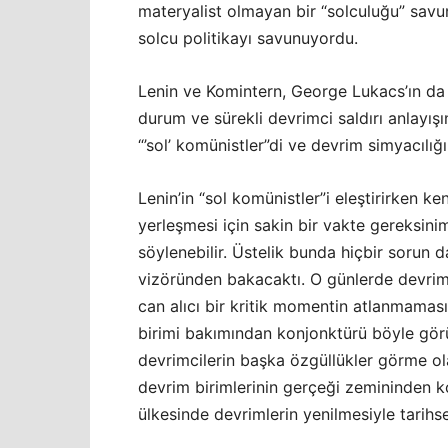
materyalist olmayan bir “solculuğu” sav
solcu politikayı savunuyordu.
Lenin ve Komintern, George Lukacs’ın da 
durum ve sürekli devrimci saldırı anlayışı
“’sol’ komünistler”di ve devrim simyacılığı
Lenin’in “sol komünistler”i eleştirirken 
yerleşmesi için sakin bir vakte gereksi
söylenebilir. Üstelik bunda hiçbir sorun
vizöründen bakacaktı. O günlerde devrim
can alıcı bir kritik momentin atlanmamas
birimi bakımından konjonktürü böyle gör
devrimcilerin başka özgüllükler görme ola
devrim birimlerinin gerçeği zemininden ko
ülkesinde devrimlerin yenilmesiyle tarihsel