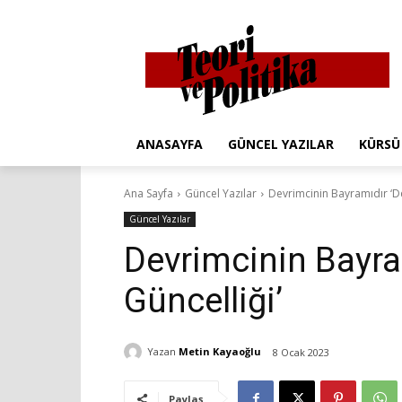
ANASAYFA
GÜNCEL YAZILAR
KÜRSÜ
Ana Sayfa
Güncel Yazılar
Devrimcinin Bayramıdır ‘De
Güncel Yazılar
Devrimcinin Bayra
Güncelliği’
Yazan
Metin Kayaoğlu
8 Ocak 2023
Paylaş