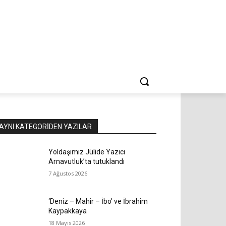
AYNI KATEGORIDEN YAZILAR
Yoldaşımız Jülide Yazıcı
Arnavutluk’ta tutuklandı
7 Ağustos 2026
‘Deniz – Mahir – İbo’ ve İbrahim
Kaypakkaya
18 Mayıs 2026