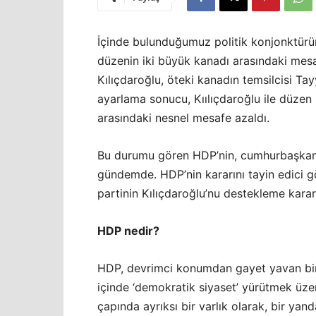
İçinde bulunduğumuz politik konjonktürün
düzenin iki büyük kanadı arasındaki mesaf
Kılıçdaroğlu, öteki kanadın temsilcisi Ta
ayarlama sonucu, Kıılıçdaroğlu ile düzen
arasındaki nesnel mesafe azaldı.
Bu durumu gören HDP’nin, cumhurbaşkanlı
gündemde. HDP’nin kararını tayin edici 
partinin Kılıçdaroğlu’nu destekleme kara
HDP nedir?
HDP, devrimci konumdan gayet yavan bir i
içinde ‘demokratik siyaset’ yürütmek üz
çapında ayrıksı bir varlık olarak, bir yan