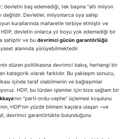
; devletin baş edemediği, tek başına “altı milyon
ı değildir. Devletler, milyonlarca oya sahip
oyun kurallarında maharetle terbiye etmiştir ve
 HDP, devletin onlarca yıl boyu yok edemediği bir
a sahiptir ve bu
devrimci gücün garantörlüğü
iyaset alanında yürüyebilmektedir.
nin düzen politikasına devrimci bakış, herhangi bir
n kategorik olarak farklıdır. Bu yaklaşım sonucu,
ikası içinde taraf olabilmenin ve bağlaşımlar
uyoruz. HDP, bu türden işlemler için bize sağlam bir
akkaya
’nın “parti-ordu-cephe” üçlemesi koşulunu
esinin, HDP’nin yüzde bilmem kaçlara ulaşan ‒ve
l, devrimci garantörlükte bulunduğunu