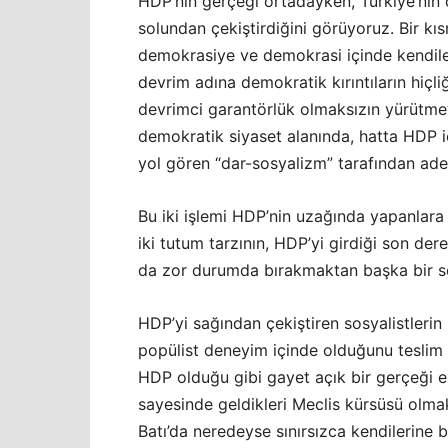
HDP’nin gerçeği ortadayken, Türkiye’nin çe
solundan çekiştirdiğini görüyoruz. Bir kı
demokrasiye ve demokrasi içinde kendileri
devrim adına demokratik kırıntıların hiçl
devrimci garantörlük olmaksızın yürütmey
demokratik siyaset alanında, hatta HDP i
yol gören “dar-sosyalizm” tarafından adet
Bu iki işlemi HDP’nin uzağında yapanlar
iki tutum tarzının, HDP’yi girdiği son d
da zor durumda bırakmaktan başka bir so
HDP’yi sağından çekiştiren sosyalistlerin
popülist deneyim içinde olduğunu teslim
HDP olduğu gibi gayet açık bir gerçeği es 
sayesinde geldikleri Meclis kürsüsü olmak
Batı’da neredeyse sınırsızca kendilerine 