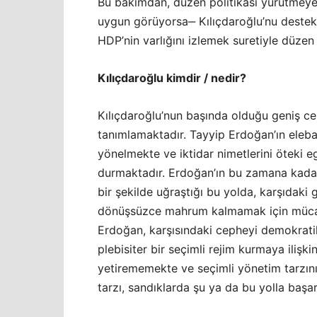
Bu bakımdan, düzen politikası yürütmey
uygun görüyorsa‒ Kılıçdaroğlu’nu destekle
HDP’nin varlığını izlemek suretiyle düzen 
Kılıçdaroğlu kimdir / nedir?
Kılıçdaroğlu’nun başında olduğu geniş cep
tanımlamaktadır. Tayyip Erdoğan’ın eleba
yönelmekte ve iktidar nimetlerini öteki 
durmaktadır. Erdoğan’ın bu zamana kadar
bir şekilde uğraştığı bu yolda, karşıdaki
dönüşsüzce mahrum kalmamak için mücad
Erdoğan, karşısındaki cepheyi demokrat
plebisiter bir seçimli rejim kurmaya iliş
yetirememekte ve seçimli yönetim tarzın
tarzı, sandıklarda şu ya da bu yolla başa