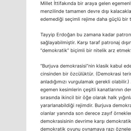
Millet İttifakında bir araya gelen egemenl
menzilinde tamamen devre dışı kalacakla
edemediği seçimli rejime daha güçlü bir 
Tayyip Erdoğan bu zamana kadar patronaj
sağlayabilmiştir. Karşı taraf patronaj dış
“demokratik” biçimli bir nitelik arz etmekt
“Burjuva demokrasisi”nin klasik kabul ed
cinsinden bir özcülüktür. (Demokrasi te
anladığımızı vurgulamak gerekli olabilir.
egemen kesimlerin çeşitli kanatlarının de
sırasında ikincil bir öğe olarak halk yığ
yararlanabildiği rejimdir. Burjuva demokras
olanlar yanında son derece zayıf örnekler
demokrasisinin devrime karşı demokratik
demokratik oyunu oynamaya razı özneler