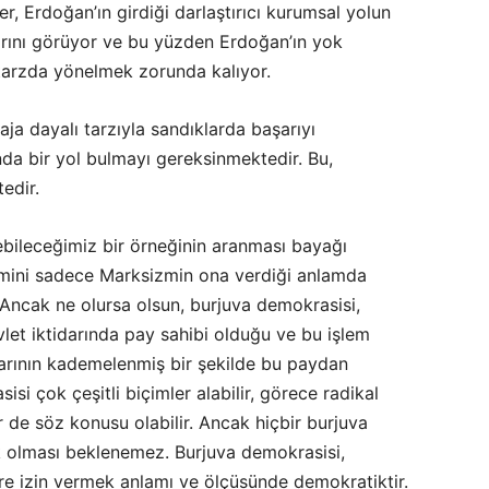
er, Erdoğan’ın girdiği darlaştırıcı kurumsal yolun
rını görüyor ve bu yüzden Erdoğan’ın yok
tarzda yönelmek zorunda kalıyor.
a dayalı tarzıyla sandıklarda başarıyı
ında bir yol bulmayı gereksinmektedir. Bu,
edir.
ebileceğimiz bir örneğinin aranması bayağı
rimini sadece Marksizmin ona verdiği anlamda
) Ancak ne olursa olsun, burjuva demokrasisi,
vlet iktidarında pay sahibi olduğu ve bu işlem
ınlarının kademelenmiş bir şekilde bu paydan
isi çok çeşitli biçimler alabilir, görece radikal
 de söz konusu olabilir. Ancak hiçbir burjuva
 olması beklenemez. Burjuva demokrasisi,
e izin vermek anlamı ve ölçüsünde demokratiktir.