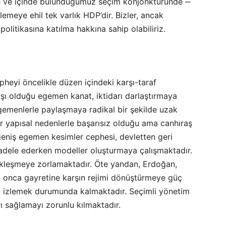
e ve içinde bulunduğumuz seçim konjonktüründe ‒
meye ehil tek varlık HDP’dir. Bizler, ancak
politikasına katılma hakkına sahip olabiliriz.
heyi öncelikle düzen içindeki karşı-taraf
şı olduğu egemen kanat, iktidarı darlaştırmaya
egemenlerle paylaşmaya radikal bir şekilde uzak
 yapısal nedenlerle başarısız olduğu ama canhıraş
 geniş egemen kesimler cephesi, devletten geri
ele ederken modeller oluşturmaya çalışmaktadır.
ikleşmeye zorlamaktadır. Öte yandan, Erdoğan,
kin onca gayretine karşın rejimi dönüştürmeye güç
ı izlemek durumunda kalmaktadır. Seçimli yönetim
rı sağlamayı zorunlu kılmaktadır.