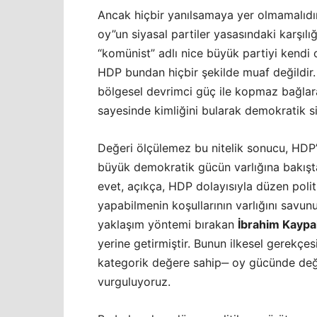
Ancak hiçbir yanılsamaya yer olmamalıdır
oy”un siyasal partiler yasasındaki karşılığ
“komünist” adlı nice büyük partiyi kendi 
HDP bundan hiçbir şekilde muaf değildir.
bölgesel devrimci güç ile kopmaz bağlar
sayesinde kimliğini bularak demokratik s
Değeri ölçülemez bu nitelik sonucu, HDP’
büyük demokratik gücün varlığına bakışta
evet, açıkça, HDP dolayısıyla düzen polit
yapabilmenin koşullarının varlığını savun
yaklaşım yöntemi bırakan
İbrahim Kayp
yerine getirmiştir. Bunun ilkesel gerekç
kategorik değere sahip‒ oy gücünde deği
vurguluyoruz.