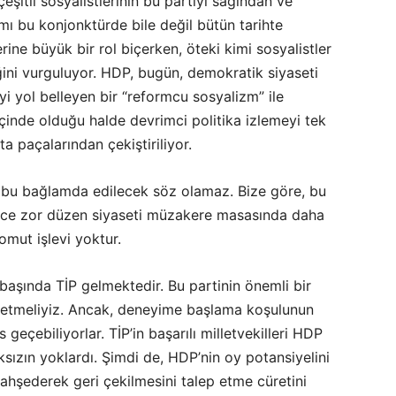
şitli sosyalistlerinin bu partiyi sağından ve
smı bu konjonktürde bile değil bütün tarihte
ne büyük bir rol biçerken, öteki kimi sosyalistler
iğini vurguluyor. HDP, bugün, demokratik siyaseti
i yol belleyen bir “reformcu sosyalizm” ile
çinde olduğu halde devrimci politika izlemeyi tek
a paçalarından çekiştiriliyor.
a bu bağlamda edilecek söz olamaz. Bize göre, bu
erece zor düzen siyaseti müzakere masasında daha
mut işlevi yoktur.
 başında TİP gelmektedir. Bu partinin önemli bir
 etmeliyiz. Ancak, deneyime başlama koşulunun
geçebiliyorlar. TİP’in başarılı milletvekilleri HDP
sızın yoklardı. Şimdi de, HDP’nin oy potansiyelini
bahşederek geri çekilmesini talep etme cüretini