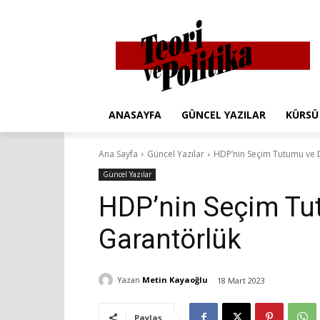
ANASAYFA
GÜNCEL YAZILAR
KÜRSÜ
Ana Sayfa
Güncel Yazılar
HDP’nin Seçim Tutumu ve 
Güncel Yazılar
HDP’nin Seçim Tu
Garantörlük
Yazan
Metin Kayaoğlu
18 Mart 2023
Paylaş