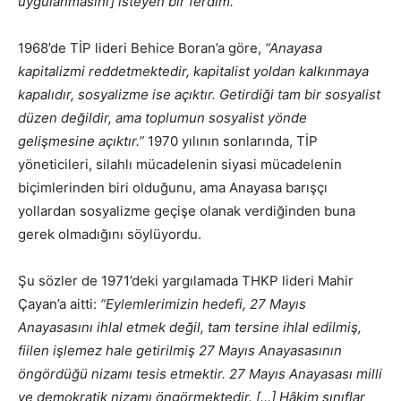
uygulanmasını] isteyen bir ferdim.”
1968’de TİP lideri Behice Boran’a göre,
“Anayasa
kapitalizmi reddetmektedir, kapitalist yoldan kalkınmaya
kapalıdır, sosyalizme ise açıktır. Getirdiği tam bir sosyalist
düzen değildir, ama toplumun sosyalist yönde
gelişmesine açıktır.”
1970 yılının sonlarında, TİP
yöneticileri, silahlı mücadelenin siyasi mücadelenin
biçimlerinden biri olduğunu, ama Anayasa barışçı
yollardan sosyalizme geçişe olanak verdiğinden buna
gerek olmadığını söylüyordu.
Şu sözler de 1971’deki yargılamada THKP lideri Mahir
Çayan’a aitti:
“Eylemlerimizin hedefi, 27 Mayıs
Anayasasını ihlal etmek değil, tam tersine ihlal edilmiş,
fiilen işlemez hale getirilmiş 27 Mayıs Anayasasının
öngördüğü nizamı tesis etmektir. 27 Mayıs Anayasası milli
ve demokratik nizamı öngörmektedir. […] Hâkim sınıflar