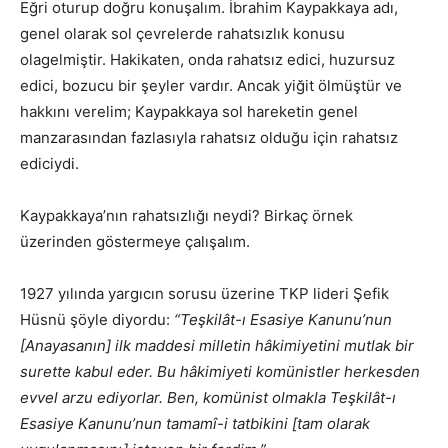
Eğri oturup doğru konuşalım. İbrahim Kaypakkaya adı,
genel olarak sol çevrelerde rahatsızlık konusu
olagelmiştir. Hakikaten, onda rahatsız edici, huzursuz
edici, bozucu bir şeyler vardır. Ancak yiğit ölmüştür ve
hakkını verelim; Kaypakkaya sol hareketin genel
manzarasından fazlasıyla rahatsız olduğu için rahatsız
ediciydi.
Kaypakkaya’nın rahatsızlığı neydi? Birkaç örnek
üzerinden göstermeye çalışalım.
1927 yılında yargıcın sorusu üzerine TKP lideri Şefik
Hüsnü şöyle diyordu:
“Teşkilât-ı Esasiye Kanunu’nun
[Anayasanın] ilk maddesi milletin hâkimiyetini mutlak bir
surette kabul eder. Bu hâkimiyeti komünistler herkesden
evvel arzu ediyorlar. Ben, komünist olmakla Teşkilât-ı
Esasiye Kanunu’nun tamamî-i tatbikini [tam olarak