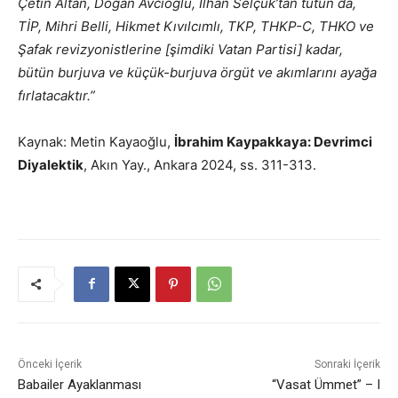
Çetin Altan, Doğan Avcıoğlu, İlhan Selçuk’tan tutun da,
TİP, Mihri Belli, Hikmet Kıvılcımlı, TKP, THKP-C, THKO ve
Şafak revizyonistlerine [şimdiki Vatan Partisi] kadar,
bütün burjuva ve küçük-burjuva örgüt ve akımlarını ayağa
fırlatacaktır.”
Kaynak: Metin Kayaoğlu,
İbrahim Kaypakkaya: Devrimci
Diyalektik
, Akın Yay., Ankara 2024, ss. 311-313.
Önceki İçerik
Sonraki İçerik
Babailer Ayaklanması
“Vasat Ümmet” – I