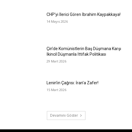
CHP’yi İlerici Gören İbrahim Kaypakkaya!
14 Mayıs 2026
Çin’de Komünistlerin Baş Düşmana Karşı
İkincil Düşmanla İttifak Politikası
29 Mart 2026
Lenin’in Çağrısı: İran’a Zafer!
15 Mart 2026
Devamını Göster