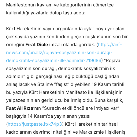
Manifestonun kavram ve kategorilerinin cömertçe
kullanıldığı yazılarla dolup taştı adeta.
Kürt Hareketinin yayın organlarında aylar boyu yer alan
çok sayıda yazının kendinden geçen coşkusunun son bir
örneğini
Fırat Dicle
imzalı olanda gördük. (
https://anf-
news.com/analIz/rojava-sosyalizmin-son-duragi-
demokratik-sosyalizmin-ilk-adimidir-219686
) “Rojava
sosyalizmin son durağı, demokratik sosyalizmin ilk
adımıdır” gibi gerçeği nasıl eğip büktüğü başlığından
anlaşılacak ve Stalin’e “faşist” diyebilen 19 Kasım tarihli
bu yazıyla Kürt Hareketinin Manifesto ile ilişkilenişinin
yelpazesinin en gerici ucu belirmiş oldu. Buna karşılık,
Fuat Ali Rıza
’nın “Sürecin etkili öncülere ihtiyacı var”
başlığıyla 14 Kasım’da yayınlanan yazısı
(
https://justpaste.it/k74p3
) Kürt Hareketinin tarihsel
kadrolarının devrimci niteliğini ve Marksizmle ilişkileniş