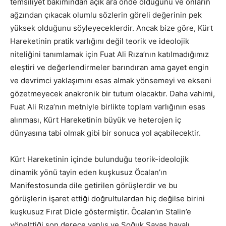
temsiliyet bakımından açık ara önde olduğunu ve onların
ağzından çıkacak olumlu sözlerin göreli değerinin pek
yüksek olduğunu söyleyeceklerdir. Ancak bize göre, Kürt
Hareketinin pratik varlığını değil teorik ve ideolojik
niteliğini tanımlamak için Fuat Ali Rıza’nın katılmadığımız
eleştiri ve değerlendirmeler barındıran ama gayet engin
ve devrimci yaklaşımını esas almak yönsemeyi ve ekseni
gözetmeyecek anakronik bir tutum olacaktır. Daha vahimi,
Fuat Ali Rıza’nın metniyle birlikte toplam varlığının esas
alınması, Kürt Hareketinin büyük ve heterojen iç
dünyasına tabi olmak gibi bir sonuca yol açabilecektir.
Kürt Hareketinin içinde bulunduğu teorik-ideolojik
dinamik yönü tayin eden kuşkusuz Öcalan’ın
Manifestosunda dile getirilen görüşlerdir ve bu
görüşlerin işaret ettiği doğrultulardan hiç değilse birini
kuşkusuz Fırat Dicle göstermiştir. Öcalan’ın Stalin’e
yönelttiği son derece yanlış ve Soğuk Savaş havalı