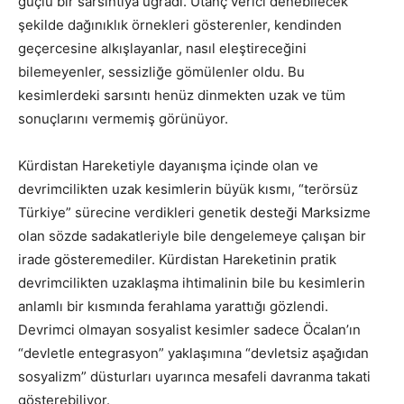
güçlü bir sarsıntıya uğradı. Utanç verici denebilecek
şekilde dağınıklık örnekleri gösterenler, kendinden
geçercesine alkışlayanlar, nasıl eleştireceğini
bilemeyenler, sessizliğe gömülenler oldu. Bu
kesimlerdeki sarsıntı henüz dinmekten uzak ve tüm
sonuçlarını vermemiş görünüyor.
Kürdistan Hareketiyle dayanışma içinde olan ve
devrimcilikten uzak kesimlerin büyük kısmı, “terörsüz
Türkiye” sürecine verdikleri genetik desteği Marksizme
olan sözde sadakatleriyle bile dengelemeye çalışan bir
irade gösteremediler. Kürdistan Hareketinin pratik
devrimcilikten uzaklaşma ihtimalinin bile bu kesimlerin
anlamlı bir kısmında ferahlama yarattığı gözlendi.
Devrimci olmayan sosyalist kesimler sadece Öcalan’ın
“devletle entegrasyon” yaklaşımına “devletsiz aşağıdan
sosyalizm” düsturları uyarınca mesafeli davranma takati
gösterebiliyor.