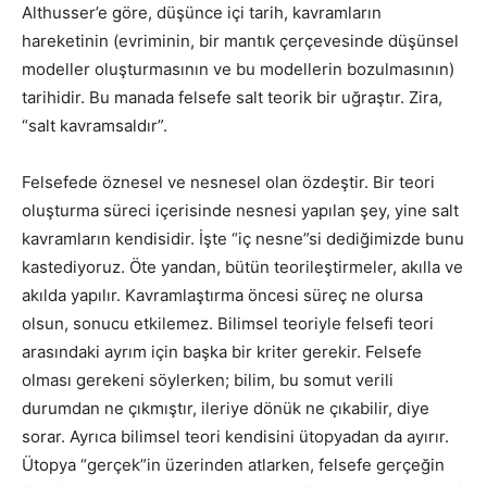
Althusser’e göre, düşünce içi tarih, kavramların
hareketinin (evriminin, bir mantık çerçevesinde düşünsel
modeller oluşturmasının ve bu modellerin bozulmasının)
tarihidir. Bu manada felsefe salt teorik bir uğraştır. Zira,
“salt kavramsaldır”.
Felsefede öznesel ve nesnesel olan özdeştir. Bir teori
oluşturma süreci içerisinde nesnesi yapılan şey, yine salt
kavramların kendisidir. İşte “iç nesne”si dediğimizde bunu
kastediyoruz. Öte yandan, bütün teorileştirmeler, akılla ve
akılda yapılır. Kavramlaştırma öncesi süreç ne olursa
olsun, sonucu etkilemez. Bilimsel teoriyle felsefi teori
arasındaki ayrım için başka bir kriter gerekir. Felsefe
olması gerekeni söylerken; bilim, bu somut verili
durumdan ne çıkmıştır, ileriye dönük ne çıkabilir, diye
sorar. Ayrıca bilimsel teori kendisini ütopyadan da ayırır.
Ütopya “gerçek”in üzerinden atlarken, felsefe gerçeğin