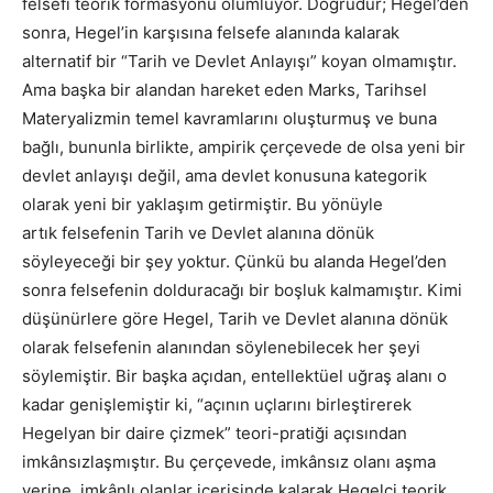
felsefi teorik formasyonu olumluyor. Doğrudur; Hegel’den
sonra, Hegel’in karşısına felsefe alanında kalarak
alternatif bir “Tarih ve Devlet Anlayışı” koyan olmamıştır.
Ama başka bir alandan hareket eden Marks, Tarihsel
Materyalizmin temel kavramlarını oluşturmuş ve buna
bağlı, bununla birlikte, ampirik çerçevede de olsa yeni bir
devlet anlayışı değil, ama devlet konusuna kategorik
olarak yeni bir yaklaşım getirmiştir. Bu yönüyle
artık
felsefenin Tarih ve Devlet alanına dönük
söyleyeceği bir şey yoktur. Çünkü bu alanda Hegel’den
sonra felsefenin dolduracağı bir boşluk kalmamıştır. Kimi
düşünürlere göre Hegel, Tarih ve Devlet alanına dönük
olarak felsefenin alanından söylenebilecek her şeyi
söylemiştir. Bir başka açıdan, entellektüel uğraş alanı o
kadar genişlemiştir ki, “açının uçlarını birleştirerek
Hegelyan bir daire çizmek” teori-pratiği açısından
imkânsızlaşmıştır. Bu çerçevede, imkânsız olanı aşma
yerine, imkânlı olanlar içerisinde kalarak Hegelci teorik