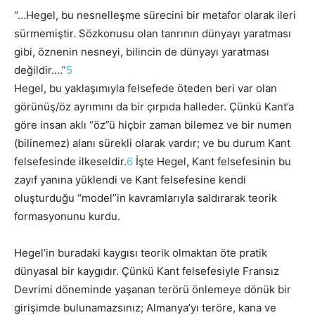
“…Hegel, bu nesnelleşme sürecini bir metafor olarak ileri
sürmemiştir. Sözkonusu olan tanrının dünyayı yaratması
gibi, öznenin nesneyi, bilincin de dünyayı yaratması
değildir….”
5
Hegel, bu yaklaşımıyla felsefede öteden beri var olan
görünüş/öz ayrımını da bir çırpıda halleder. Çünkü Kant’a
göre insan aklı “öz”ü hiçbir zaman bilemez ve bir numen
(bilinemez) alanı sürekli olarak
vardır; ve bu durum Kant
felsefesinde ilkeseldir.
6
İşte Hegel, Kant felsefesinin bu
zayıf yanına yüklendi ve Kant felsefesine kendi
oluşturduğu “model”in kavramlarıyla saldırarak teorik
formasyonunu kurdu.
Hegel’in buradaki kaygısı teorik olmaktan öte pratik
dünyasal bir kaygıdır. Çünkü Kant felsefesiyle Fransız
Devrimi döneminde yaşanan terörü önlemeye dönük bir
girişimde bulunamazsınız; Almanya’yı teröre, kana ve