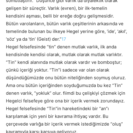
somutlaştırır. “Düşünce gibi varlık da diyalektik olarak
gelişen bir süreçtir. Varlık (evren), bir ilk-temelin
kendisini aşması, belli bir ereğe doğru gelişmesidir.
Bütün varolanların, bütün varlık çeşitlerinin arkasında ve
temelinde bulunan bu ilkeye Hegel yerine göre, ‘ide’, ‘akıl’,
‘söz’ ya da ‘tin’ (Geist) der.”
17
Hegel felsefesinde “tin” denen mutlak varlık, ilk anda
kendisinde kendisi olarak, mutlak olarak mutlak varlıktır.
“Tin” kendi alanında mutlak olarak vardır ve bomboştur;
çünkü içeriği yoktur. “Tin”i sadece var olan olarak
düşündüğümüzde onu bütün niteliğinden soymuş oluruz.
Ama onu bütün içeriğinden soyduğumuzda bu kez “Tin”
denen varlık, “yokluk” olur. ﬁimdi bu çelişkiyi çözmek için
Hegelci felsefeye göre ona bir içerik vermek zorundayız.
Hegel felsefesinde “Tin”in hareketindeki bir “an”ı
karşılamak için yeni bir kavrama ihtiyaç vardır. Bu
çerçevede varlığa bir içerik vermek istediğimizde “oluş”
kavramıyla karşı karşıya geliyoruz.