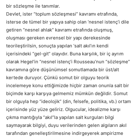
bir sözleşme ile tanımlar.
Devlet, ister “toplum sözleşmesi” kavramı etrafında,
isterse de tümel bir yapıya sahip olan ‘nesnel istenç’i dile
getiren “nesnel ahlak” kavramı etrafında oluşmuş,
oluşması gereken evrensel bir yapı derekesinde
teorileştirilsin, sonuçta yapılan ‘salt akıl’ın kendi
içerisindeki “gel-git” olayıdır. Buna karşılık, bir iç ayrım
olarak Hegel’in “nesnel istenç’i Rousseau’nun “sözleşme”
kavramına göre düşünümsel somutlamada bir üst/alt
kertede duruyor. Çünkü somut bir olguyu teorik
incelemeye konu ettiğimizde hiçbir zaman onunla salt bir
biçimde karşı karşıya gelmemiz mümkün değildir. Somut
bir olguyla hep “ideolojik” (din, felsefe, politika, vb.) ortam
içerisinde yüz yüze geliriz. Olgucular, idealizme karşı
çıkma mantığıyla “akıl”la yapılan salt kurguları bilgi
saymayarak bilgiyi, duyu verilerinden gelen algıların akıl
tarafından genelleştirilmesine indirgeyerek ampirizme