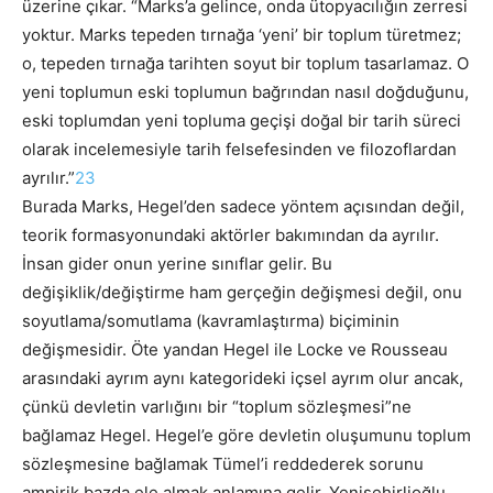
üzerine çıkar. “Marks’a gelince, onda ütopyacılığın zerresi
yoktur. Marks tepeden tırnağa ‘yeni’ bir toplum türetmez;
o, tepeden tırnağa tarihten soyut bir toplum tasarlamaz. O
yeni toplumun eski toplumun bağrından nasıl doğduğunu,
eski toplumdan yeni topluma geçişi doğal bir tarih süreci
olarak incelemesiyle tarih felsefesinden ve filozoflardan
ayrılır.”
23
Burada Marks, Hegel’den sadece yöntem açısından değil,
teorik formasyonundaki aktörler bakımından da ayrılır.
İnsan gider onun yerine sınıflar gelir. Bu
değişiklik/değiştirme ham gerçeğin değişmesi değil, onu
soyutlama/somutlama (kavramlaştırma) biçiminin
değişmesidir. Öte yandan Hegel ile Locke ve Rousseau
arasındaki ayrım aynı kategorideki içsel ayrım olur ancak,
çünkü devletin varlığını bir “toplum sözleşmesi”ne
bağlamaz Hegel. Hegel’e göre devletin oluşumunu toplum
sözleşmesine bağlamak Tümel’i reddederek sorunu
ampirik bazda ele almak anlamına gelir. Yenişehirlioğlu,