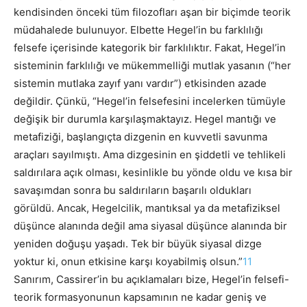
kendisinden önceki tüm filozofları aşan bir biçimde teorik
müdahalede bulunuyor. Elbette Hegel’in bu farklılığı
felsefe içerisinde kategorik bir farklılıktır. Fakat, Hegel’in
sisteminin farklılığı ve mükemmelliği mutlak yasanın (“her
sistemin mutlaka zayıf yanı vardır”) etkisinden azade
değildir. Çünkü, “Hegel’in felsefesini incelerken tümüyle
değişik bir durumla karşılaşmaktayız. Hegel mantığı ve
metafiziği, başlangıçta dizgenin en kuvvetli savunma
araçları sayılmıştı. Ama dizgesinin en şiddetli ve tehlikeli
saldırılara açık olması, kesinlikle bu yönde oldu ve kısa bir
savaşımdan sonra bu saldırıların başarılı oldukları
görüldü. Ancak, Hegelcilik, mantıksal ya da metafiziksel
düşünce alanında değil ama siyasal düşünce alanında bir
yeniden doğuşu yaşadı. Tek bir büyük siyasal dizge
yoktur ki, onun etkisine karşı koyabilmiş olsun.”
11
Sanırım, Cassirer’in bu açıklamaları bize, Hegel’in felsefi-
teorik formasyonunun kapsamının ne kadar geniş ve