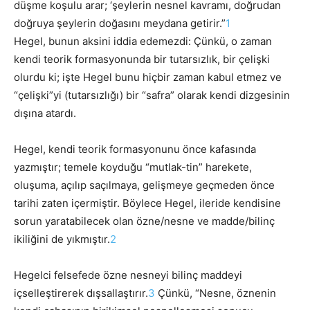
düşme koşulu arar; ‘şeylerin nesnel kavramı, doğrudan
doğruya şeylerin doğasını meydana getirir.”
1
Hegel, bunun aksini iddia edemezdi: Çünkü, o zaman
kendi teorik formasyonunda bir tutarsızlık, bir çelişki
olurdu ki; işte Hegel bunu hiçbir zaman kabul etmez ve
“çelişki”yi (tutarsızlığı) bir “safra” olarak kendi dizgesinin
dışına atardı.
Hegel, kendi teorik formasyonunu önce kafasında
yazmıştır; temele koyduğu “mutlak-tin” harekete,
oluşuma, açılıp saçılmaya, gelişmeye geçmeden önce
tarihi zaten içermiştir. Böylece Hegel, ileride kendisine
sorun yaratabilecek olan özne/nesne ve madde/bilinç
ikiliğini de yıkmıştır.
2
Hegelci felsefede özne nesneyi bilinç maddeyi
içselleştirerek dışsallaştırır.
3
Çünkü, “Nesne, öznenin