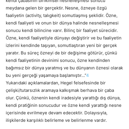
kendi çabasının birikimsel nesnelleşmesi sonucu
meydana gelen bir gerçektir. Nesne, özneye özgü
faaliyetin (activity, talıgkeit) somutlaşmış şeklidir. Özne,
kendi faaliyeti ve onun bir dünya halinde nesnelleşmesi
sonucu kendi bilincine varır. Bilinç bir faaliyet sürecidir.
Özne, kendi faaliyetiyle dünyayı değiştirir ve bu faaliyetin
izlerini kendinde taşıyan, somutlaştıran yeni bir gerçek
yaratır. Bu süreç özneyi de bir değişime götürür, çünkü
kendi faaliyetinin devinimi sonucu, özne kendinden
bağımsız bir dünya yaratmış ve bu dünyanın öznesi olarak
bu yeni gerçeği yaşamaya başlamıştır…”
4
Yukarıdaki açıklamalardan, Hegel felsefesinde bir
çelişki/tutarsızlık aramaya kalkışmak berhava bir çaba
olur. Çünkü, öznenin kendi iradesiyle yarattığı dış dünya,
kendi pratiğinin sonucudur ve özne kendi yarattığı nesne
içerisinde evrilmeye devam edecektir. Dolayısıyla,
ilişkilerde karşılıklı belirleme ve belirlenme vardır.