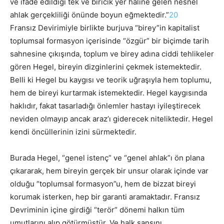
ve ifade edildiği tek ve biricik yer haline gelen nesnel
ahlak gerçekliliği önünde boyun eğmektedir.”
20
Fransız Devirimiyle birlikte burjuva “birey”in kapitalist
toplumsal formasyon içerisinde “özgür” bir biçimde tarih
sahnesine çıkışında, toplum ve birey adına ciddi tehlikeler
gören Hegel, bireyin dizginlerini çekmek istemektedir.
Belli ki Hegel bu kaygısı ve teorik uğraşıyla hem toplumu,
hem de bireyi kurtarmak istemektedir. Hegel kaygısında
haklıdır, fakat tasarladığı önlemler hastayı iyileştirecek
neviden olmayıp ancak araz’ı giderecek niteliktedir. Hegel
kendi öncüllerinin izini sürmektedir.
Burada Hegel, “genel istenç” ve “genel ahlak”ı ön plana
çıkararak, hem bireyin gerçek bir unsur olarak içinde var
olduğu “toplumsal formasyon”u, hem de bizzat bireyi
korumak isterken, hep bir garanti aramaktadır. Fransız
Devriminin içine girdiği “terör” dönemi halkın tüm
umutlarını alıp götürmüştür. Ve halk şansını