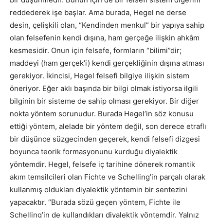
reddederek işe başlar. Ama burada, Hegel ne derse
desin, çelişkili olan, “Kendinden menkul” bir yapıya sahip
olan felsefenin kendi dışına, ham gerçeğe ilişkin ahkâm
kesmesidir. Onun için felsefe, formların “bilimi”dir;
maddeyi (ham gerçek’i) kendi gerçekliğinin dışına atması
gerekiyor. İkincisi, Hegel felsefi bilgiye ilişkin sistem
öneriyor. Eğer aklı başında bir bilgi olmak istiyorsa ilgili
bilginin bir sisteme de sahip olması gerekiyor. Bir diğer
nokta yöntem sorunudur. Burada Hegel’in söz konusu
ettiği yöntem, alelade bir yöntem değil, son derece etraflı
bir düşünce süzgecinden geçerek, kendi felsefi dizgesi
boyunca teorik formasyonunu kurduğu diyalektik
yöntemdir. Hegel, felsefe iç tarihine dönerek romantik
akım temsilcileri olan Fichte ve Schelling’in parçalı olarak
kullanmış oldukları diyalektik yöntemin bir sentezini
yapacaktır. “Burada sözü geçen yöntem, Fichte ile
Schelling’in de kullandıkları diyalektik yöntemdir. Yalnız