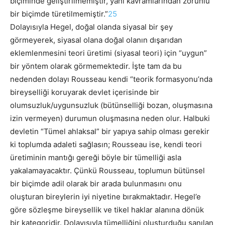
biçiminde geliştirilmemiştir, yani kavramlarından zorunlu
bir biçimde türetilmemiştir.”
25
Dolayısıyla Hegel, doğal olanda siyasal bir şey
görmeyerek, siyasal olana doğal olanın dışarıdan
eklemlenmesini teori üretimi (siyasal teori) için “uygun”
bir yöntem olarak görmemektedir. İşte tam da bu
nedenden dolayı Rousseau kendi “teorik formasyonu’nda
bireyselliği koruyarak devlet içerisinde bir
olumsuzluk/uygunsuzluk (bütünselliği bozan, oluşmasına
izin vermeyen) durumun oluşmasına neden olur. Halbuki
devletin “Tümel ahlaksal” bir yapıya sahip olması gerekir
ki toplumda adaleti sağlasın; Rousseau ise, kendi teori
üretiminin mantığı gereği böyle bir tümelliği asla
yakalamayacaktır. Çünkü Rousseau, toplumun bütünsel
bir biçimde adil olarak bir arada bulunmasını onu
oluşturan bireylerin iyi niyetine bırakmaktadır. Hegel’e
göre sözleşme bireysellik ve tikel haklar alanına dönük
bir kategoridir.
Dolayısıyla tümelliğini oluşturduğu sanılan