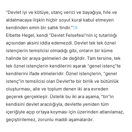
“Devlet iyi ve kötüye, utanç verici ve bayağıya, hile ve
aldatmacaya ilişkin hiçbir soyut kural kabul etmeyen
kendinden emin bir saltık tindir.”
18
Elbette Hegel, kendi “Devlet Felsefesi”nin iç tutarlılığı
açısından aksini iddia edemezdi. Devlet tek tek öznel
istençlerin temsilcisi olmadığı gibi, onların bir küme
halinde bir araya gelmeleri de değildir. Tam tersine, tek
tek öznel istençlerin kendilerini aşarak “genel istenç”te
kendilerini ifade etmeleridir. Öznel istençlerin, “genel
istenç”in temsilcisi olan Devlet’te bir birlik ve bütünlük
oluşturması, aile ve toplum
denen iki ara evreden
geçerek gerçekleşir. Üstelik bu iki ara aşama, “tin”in
kendisini devlet aracılığıyla, devlette yeniden tüm
içeriğiyle açıp ortaya koyması için üzerinden atlanılamaz,
geçiştirilemez, zorunlu maddi aşamalardır.