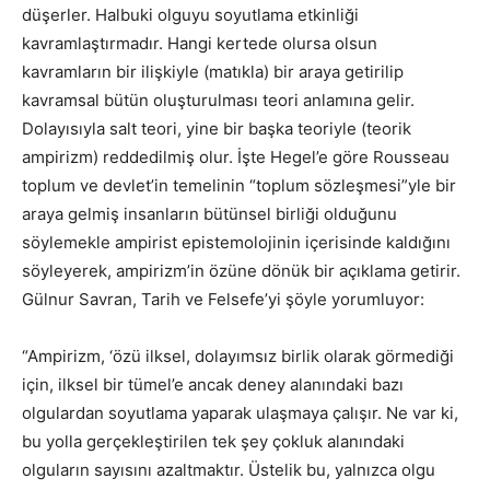
düşerler. Halbuki olguyu soyutlama etkinliği
kavramlaştırmadır. Hangi kertede olursa olsun
kavramların bir ilişkiyle (matıkla) bir araya getirilip
kavramsal bütün oluşturulması teori anlamına gelir.
Dolayısıyla salt teori, yine bir başka teoriyle (teorik
ampirizm) reddedilmiş olur. İşte Hegel’e göre Rousseau
toplum ve devlet’in temelinin “toplum sözleşmesi”yle bir
araya gelmiş insanların bütünsel birliği olduğunu
söylemekle ampirist epistemolojinin içerisinde kaldığını
söyleyerek, ampirizm’in özüne dönük bir açıklama getirir.
Gülnur Savran, Tarih ve Felsefe’yi şöyle yorumluyor:
“Ampirizm, ‘özü ilksel, dolayımsız birlik olarak görmediği
için, ilksel bir tümel’e ancak deney alanındaki bazı
olgulardan soyutlama yaparak ulaşmaya çalışır. Ne var ki,
bu yolla gerçekleştirilen tek şey çokluk alanındaki
olguların sayısını azaltmaktır. Üstelik bu, yalnızca olgu