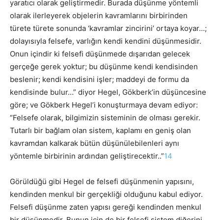
yaratıcı olarak geliştirmedir. Burada düşünme yöntemli
olarak ilerleyerek objelerin kavramlarını birbirinden
türete türete sonunda ‘kavramlar zincirini’ ortaya koyar…;
dolayısıyla felsefe, varlığın kendi kendini düşünmesidir.
Onun içindir ki felsefi düşünmede dışarıdan gelecek
gerçeğe gerek yoktur; bu düşünme kendi kendisinden
beslenir; kendi kendisini işler; maddeyi de formu da
kendisinde bulur…” diyor Hegel, Gökberk’in düşüncesine
göre; ve Gökberk Hegel’i konuşturmaya devam ediyor:
“Felsefe olarak, bilgimizin sisteminin de olması gerekir.
Tutarlı bir bağlam olan sistem, kaplamı en geniş olan
kavramdan kalkarak bütün düşünülebilenleri aynı
yöntemle birbirinin ardından geliştirecektir..”
14
Görüldüğü gibi Hegel de felsefi düşünmenin yapısını,
kendinden menkul bir gerçekliği olduğunu kabul ediyor.
Felsefi düşünme zaten yapısı gereği kendinden menkul
bir düşünmedir. Bunun için de bir felsefi sistem diğerini