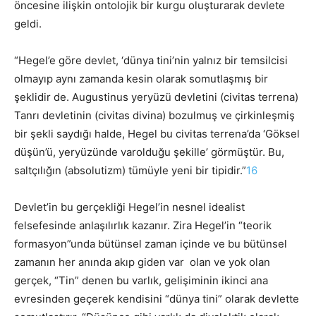
öncesine ilişkin ontolojik bir kurgu oluşturarak devlete
geldi.
“Hegel’e göre devlet, ‘dünya tini’nin yalnız bir temsilcisi
olmayıp aynı zamanda kesin olarak somutlaşmış bir
şeklidir de. Augustinus yeryüzü devletini (civitas terrena)
Tanrı devletinin (civitas divina) bozulmuş ve çirkinleşmiş
bir şekli saydığı halde, Hegel bu civitas terrena’da ‘Göksel
düşün’ü, yeryüzünde varolduğu şekille’ görmüştür. Bu,
saltçılığın (absolutizm) tümüyle yeni bir tipidir.”
16
Devlet’in bu gerçekliği Hegel’in nesnel idealist
felsefesinde anlaşılırlık kazanır. Zira Hegel’in “teorik
formasyon”unda bütünsel zaman içinde ve bu bütünsel
zamanın her anında akıp giden var olan ve yok olan
gerçek, “Tin” denen bu varlık, gelişiminin ikinci ana
evresinden geçerek kendisini “dünya tini” olarak devlette