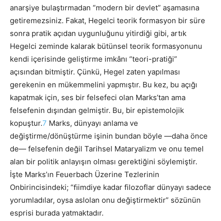
anarşiye bulaştırmadan “modern bir devlet” aşamasına
getiremezsiniz. Fakat, Hegelci teorik formasyon bir süre
sonra pratik açıdan uygunluğunu yitirdiği gibi, artık
Hegelci zeminde kalarak bütünsel teorik formasyonunu
kendi içerisinde geliştirme imkânı “teori-pratiği”
açısından bitmiştir. Çünkü, Hegel zaten yapılması
gerekenin en mükemmelini yapmıştır. Bu kez, bu açığı
kapatmak için, ses bir felsefeci olan Marks’tan ama
felsefenin dışından gelmiştir. Bu, bir epistemolojik
kopuştur.
7
Marks, dünyayı anlama ve
değiştirme/dönüştürme işinin bundan böyle —daha önce
de— felsefenin değil Tarihsel Mataryalizm ve onu temel
alan bir politik anlayışın olması gerektiğini söylemiştir.
İşte Marks’ın Feuerbach Üzerine Tezlerinin
Onbirincisindeki; “ﬁimdiye kadar filozoflar dünyayı sadece
yorumladılar, oysa aslolan onu değiştirmektir” sözünün
esprisi burada yatmaktadır.