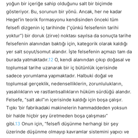
yoğun bir içeriğe sahip olduğunu salt bir biçimde
gösteriyor. Bu, sorunun bir yönü. Ancak, her ne kadar
Hegel’in teorik formasyonu kendisinden önceki tüm
felsefi dizgenin iç tarihinde (“çünkü felsefenin tarihi
yoktur”) bir doruk (zirve) noktası sayılsa da sonuçta tarihe
felsefenin alanından baktığı için, kategorik olarak kaldığı
yer salt soyut/somut alandır. İşte felsefenin açmazı tam da
burada yatmaktadır.
12
O, kendi alanından çıkıp doğasal ve
toplumsal tarihe uzanarak bir iç bütünlük içerisinde
sadece yorumlama yapmaktadır. Halbuki doğal ve
toplumsal gerçeklik, nedenselliklerin, zorunlulukların,
yasalılıkların ve rastlantısallıkların hüküm sürdüğü alandır.
Felsefe, “salt akıl”ın
içerisinde kaldığı için boşa çalışır.
Tıpkı ‘bir fabrikadaki makinelerin hammaddeden yoksun
bir halde hiçbir şey üretmeden boşa çalışması”
gibi.
13
Onun için, “felsefi düşünme herhangi bir şey
üzerinde düşünme olmayıp kavramlar sistemini yapıcı ve