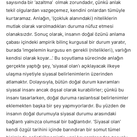
sayısında bir ‘azaltma’ olmak zorundadır, çünkü anlak
tekil olgulardan vazgeçemez, kendini onlardan tümüyle
kurtaramaz. Anlağın, ‘(çokluk alanındaki) niteliklerin
mutlak olarak varolmadıkları duruma nüfuz etmesi
olanaksızdır. Sonuç olarak, insanın doğal özünü anlama
çabası içindeki ampirik bilinç kurgusal bir durum yaratır,
burada ‘imgelemin kurgusu en gerekli (nitelikleri), varlığın
kendisi olarak koyar…’ Bu soyutlama sürecinde anlağın
gerçekte yaptığı şey, ‘siyasal olan’ı açıklayacak ilkeye
ulaşma niyetiyle siyasal belirlenimlerin üzerinden
atlamaktır. Dolayısıyla, bütün doğal durum kavramları
siyasal insanı ancak dışsal olarak kurabilirler; çünkü bu
insanı tasarlarken, doğal duruma raslantısal belirlenimler
eklemekten başka bir şey yapmıyorlardır. Bu yüzden de
insanın doğal durumuyla siyasal durumu arasındaki
bağlantı yalnızca olumsal bir bağlantıdır. ‘Siyasal olan’
kendi özgül tarihini içinde barındıran bir somut tümel