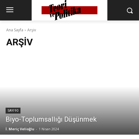
Ana Sayfa
Arşiv
ARŞIV
SAYI 90
Biyo-Toplumsallığı Düşünmek
İ. Meriç Velioğlu
-
1 Nisan 2024