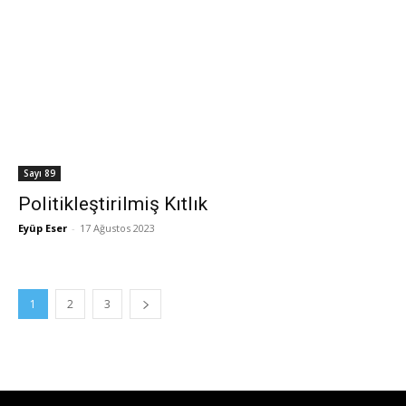
Sayı 89
Politikleştirilmiş Kıtlık
Eyüp Eser
-
17 Ağustos 2023
1
2
3