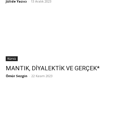
Jülide Yazıcı
-
13 Aralık 2023
Kürsü
MANTIK, DİYALEKTİK VE GERÇEK*
Ömür Sezgin
-
22 Kasım 2023