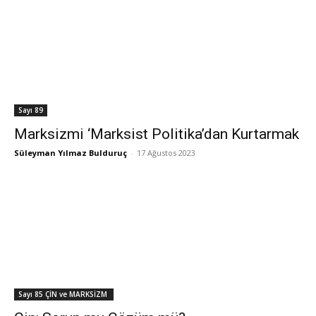
Sayı 89
Marksizmi ‘Marksist Politika’dan Kurtarmak
Süleyman Yılmaz Bulduruç
-
17 Ağustos 2023
Sayı 85 ÇİN ve MARKSİZM