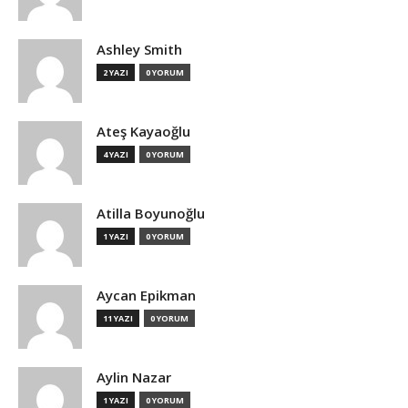
Ashley Smith
2 YAZI
0 YORUM
Ateş Kayaoğlu
4 YAZI
0 YORUM
Atilla Boyunoğlu
1 YAZI
0 YORUM
Aycan Epikman
11 YAZI
0 YORUM
Aylin Nazar
1 YAZI
0 YORUM