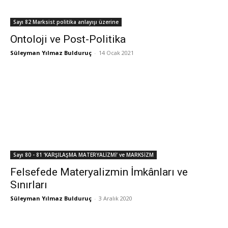
Sayı 82 Marksist politika anlayışı üzerine
Ontoloji ve Post-Politika
Süleyman Yılmaz Bulduruç
-
14 Ocak 2021
Sayı 80 - 81 ‘KARŞILAŞMA MATERYALİZMİ’ ve MARKSİZM
Felsefede Materyalizmin İmkânları ve
Sınırları
Süleyman Yılmaz Bulduruç
-
3 Aralık 2020