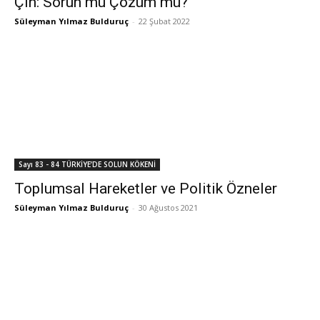
Çin: Sorun mu Çözüm mü?
Süleyman Yılmaz Bulduruç
-
22 Şubat 2022
Sayı 83 - 84 TÜRKİYE’DE SOLUN KÖKENİ
Toplumsal Hareketler ve Politik Özneler
Süleyman Yılmaz Bulduruç
-
30 Ağustos 2021