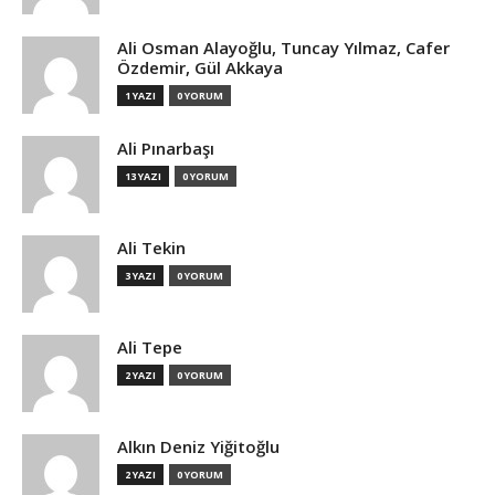
Ali Osman Alayoğlu, Tuncay Yılmaz, Cafer
Özdemir, Gül Akkaya
1 YAZI
0 YORUM
Ali Pınarbaşı
13 YAZI
0 YORUM
Ali Tekin
3 YAZI
0 YORUM
Ali Tepe
2 YAZI
0 YORUM
Alkın Deniz Yiğitoğlu
2 YAZI
0 YORUM