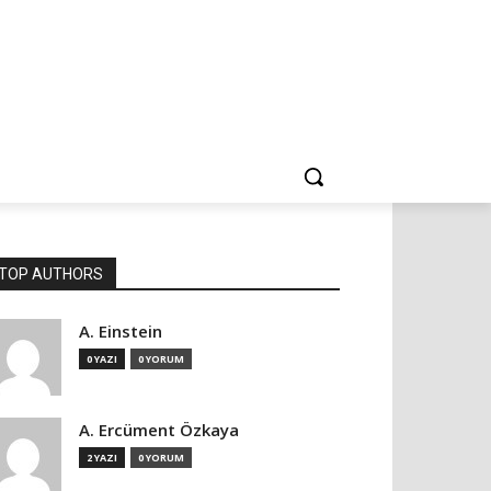
TOP AUTHORS
A. Einstein
0 YAZI
0 YORUM
A. Ercüment Özkaya
2 YAZI
0 YORUM