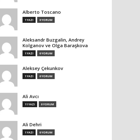
Alberto Toscano
1 YAZI
0 YORUM
Aleksandr Buzgalin, Andrey
Kolganov ve Olga Baraşkova
1 YAZI
0 YORUM
Aleksey Çekunkov
1 YAZI
0 YORUM
Ali Avcı
11 YAZI
0 YORUM
Ali Dehri
1 YAZI
0 YORUM