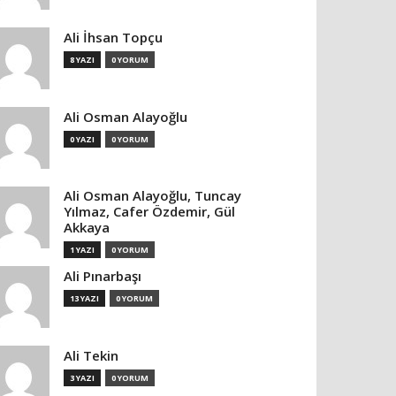
Ali İhsan Topçu
8 YAZI
0 YORUM
Ali Osman Alayoğlu
0 YAZI
0 YORUM
Ali Osman Alayoğlu, Tuncay
Yılmaz, Cafer Özdemir, Gül
Akkaya
1 YAZI
0 YORUM
Ali Pınarbaşı
13 YAZI
0 YORUM
Ali Tekin
3 YAZI
0 YORUM