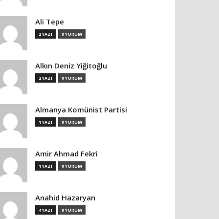
Ali Tepe
2 YAZI
0 YORUM
Alkın Deniz Yiğitoğlu
2 YAZI
0 YORUM
Almanya Komünist Partisi
1 YAZI
0 YORUM
Amir Ahmad Fekri
1 YAZI
0 YORUM
Anahid Hazaryan
4 YAZI
0 YORUM