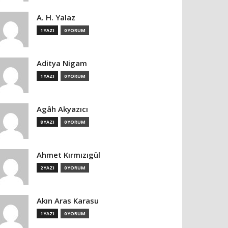
A. H. Yalaz
1 YAZI
0 YORUM
Aditya Nigam
1 YAZI
0 YORUM
Agâh Akyazıcı
8 YAZI
0 YORUM
Ahmet Kırmızıgül
2 YAZI
0 YORUM
Akın Aras Karasu
1 YAZI
0 YORUM