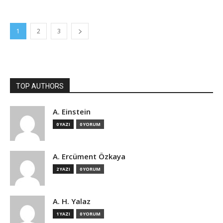
1
2
3
TOP AUTHORS
A. Einstein
0 YAZI
0 YORUM
A. Ercüment Özkaya
2 YAZI
0 YORUM
A. H. Yalaz
1 YAZI
0 YORUM