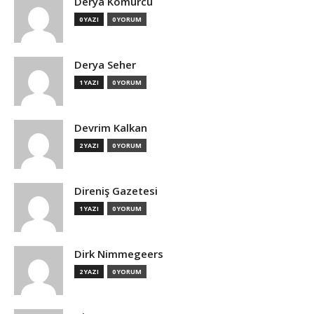
Derya Kömürcü
0 YAZI
0 YORUM
Derya Seher
1 YAZI
0 YORUM
Devrim Kalkan
2 YAZI
0 YORUM
Direniş Gazetesi
1 YAZI
0 YORUM
Dirk Nimmegeers
2 YAZI
0 YORUM