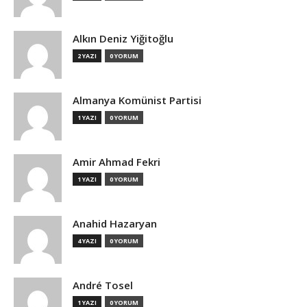
Alkın Deniz Yiğitoğlu
2 YAZI
0 YORUM
Almanya Komünist Partisi
1 YAZI
0 YORUM
Amir Ahmad Fekri
1 YAZI
0 YORUM
Anahid Hazaryan
4 YAZI
0 YORUM
André Tosel
1 YAZI
0 YORUM