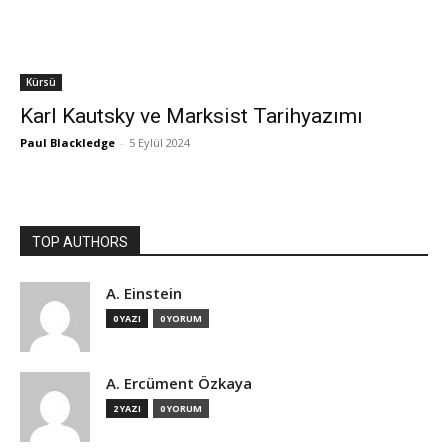
Kürsü
Karl Kautsky ve Marksist Tarihyazımı
Paul Blackledge
-
5 Eylül 2024
TOP AUTHORS
A. Einstein
0 YAZI
0 YORUM
A. Ercüment Özkaya
2 YAZI
0 YORUM