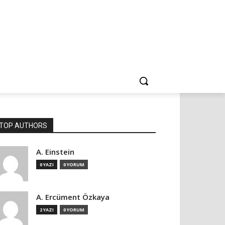
TOP AUTHORS
A. Einstein
0 YAZI
0 YORUM
A. Ercüment Özkaya
2 YAZI
0 YORUM