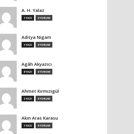
A. H. Yalaz
1 YAZI
0 YORUM
Aditya Nigam
1 YAZI
0 YORUM
Agâh Akyazıcı
8 YAZI
0 YORUM
Ahmet Kırmızıgül
2 YAZI
0 YORUM
Akın Aras Karasu
1 YAZI
0 YORUM