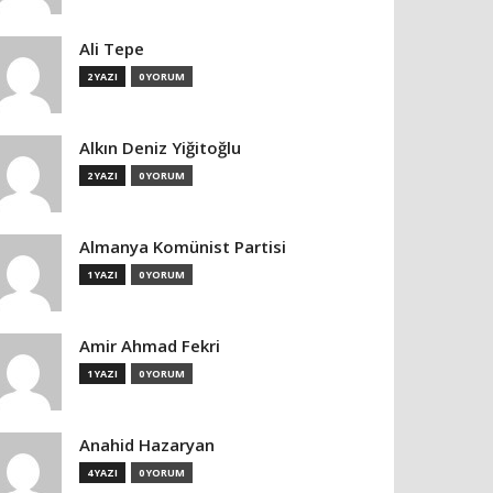
Ali Tepe
2 YAZI
0 YORUM
Alkın Deniz Yiğitoğlu
2 YAZI
0 YORUM
Almanya Komünist Partisi
1 YAZI
0 YORUM
Amir Ahmad Fekri
1 YAZI
0 YORUM
Anahid Hazaryan
4 YAZI
0 YORUM