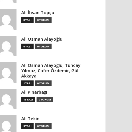
Ali İhsan Topçu
8 YAZI
0 YORUM
Ali Osman Alayoğlu
0 YAZI
0 YORUM
Ali Osman Alayoğlu, Tuncay
Yılmaz, Cafer Özdemir, Gül
Akkaya
1 YAZI
0 YORUM
Ali Pınarbaşı
13 YAZI
0 YORUM
Ali Tekin
3 YAZI
0 YORUM