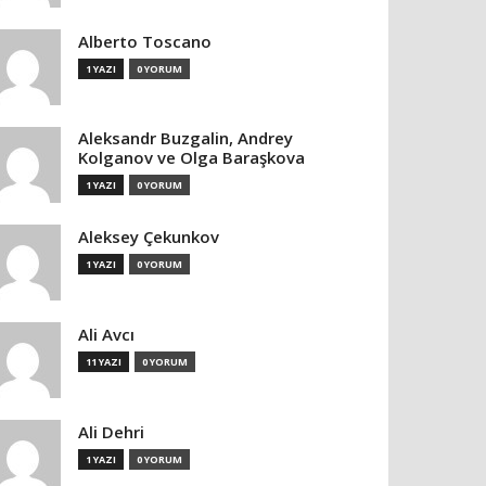
Alberto Toscano
1 YAZI
0 YORUM
Aleksandr Buzgalin, Andrey
Kolganov ve Olga Baraşkova
1 YAZI
0 YORUM
Aleksey Çekunkov
1 YAZI
0 YORUM
Ali Avcı
11 YAZI
0 YORUM
Ali Dehri
1 YAZI
0 YORUM