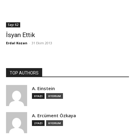
Sayı 62
İsyan Ettik
Erdal Kozan
-
31 Ekim 2013
TOP AUTHORS
A. Einstein
0 YAZI
0 YORUM
A. Ercüment Özkaya
2 YAZI
0 YORUM