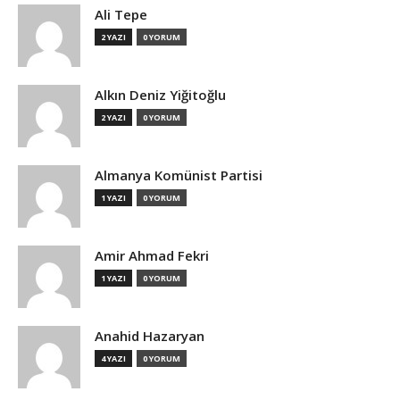
Ali Tepe
2 YAZI
0 YORUM
Alkın Deniz Yiğitoğlu
2 YAZI
0 YORUM
Almanya Komünist Partisi
1 YAZI
0 YORUM
Amir Ahmad Fekri
1 YAZI
0 YORUM
Anahid Hazaryan
4 YAZI
0 YORUM