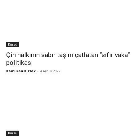
Kürsü
Çin halkının sabır taşını çatlatan “sıfır vaka”
politikası
Kamuran Kızlak
-
4 Aralık 2022
Kürsü