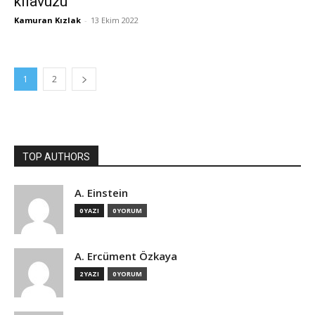
kılavuzu
Kamuran Kızlak
-
13 Ekim 2022
1
2
TOP AUTHORS
A. Einstein
0 YAZI
0 YORUM
A. Ercüment Özkaya
2 YAZI
0 YORUM