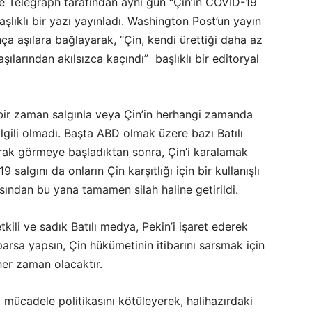
The Telegraph tarafından aynı gün “Çin’in COVID-19
aşlıklı bir yazı yayınladı. Washington Post’un yayın
hça aşılara bağlayarak, “Çin, kendi ürettiği daha az
aşılarından akılsızca kaçındı” başlıklı bir editoryal
hiçbir zaman salgınla veya Çin’in herhangi zamanda
ilgili olmadı. Başta ABD olmak üzere bazı Batılı
larak görmeye başladıktan sonra, Çin’i karalamak
salgını da onların Çin karşıtlığı için bir kullanışlı
sından bu yana tamamen silah haline getirildi.
kili ve sadık Batılı medya, Pekin’i işaret ederek
arsa yapsın, Çin hükümetinin itibarını sarsmak için
 her zaman olacaktır.
la mücadele politikasını kötüleyerek, halihazırdaki