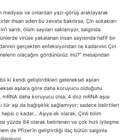
n medyası ve onlardan yazı-görüş araklayarak
rler ihsan eden bu zevata bakılırsa, Çin sokakları
in’i sardı, ölüm sayıları saklanıyor, salgında
ünlerde virüse yakalanan insan sayısında hafif bir
adarının gerçekten enfeksiyondan ne kadarının Çin
 nelerin olacağını gördününüz mü?” mesajından
 ki kendi geliştirdikleri geleneksel aşıları
eneksel aşılara göre daha koruyucu olduğunu
da. mRNA daha koruyucu olsa, 4 doz mRNA aşısı
 tür aşı da bağışıklık sağlamıyor; sadece belirtileri
r, hepsi o kadar… Aşıya ek olarak, Çinli bilim
cesi yüzde 84 olarak belirlenen ve çok hızlı iyileşme
hem de Pfizer’in geliştirdiği ilaç bütün salgınla
lanılıyor.