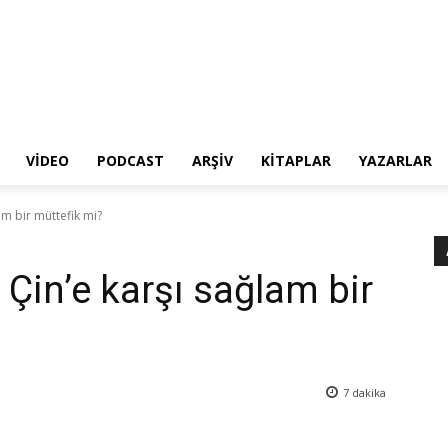
VIDEO
PODCAST
ARŞIV
KITAPLAR
YAZARLAR
am bir müttefik mi?
 Çin’e karşı sağlam bir
7
dakika