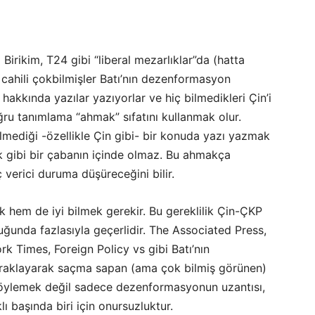
 Birikim, T24 gibi “liberal mezarlıklar”da (hatta
cahili çokbilmişler Batı’nın dezenformasyon
 hakkında yazılar yazıyorlar ve hiç bilmedikleri Çin’i
doğru tanımlama “ahmak” sıfatını kullanmak olur.
ilmediği -özellikle Çin gibi- bir konuda yazı yazmak
k gibi bir çabanın içinde olmaz. Bu ahmakça
verici duruma düşüreceğini bilir.
 hem de iyi bilmek gerekir. Bu gereklilik Çin-ÇKP
unda fazlasıyla geçerlidir. The Associated Press,
 Times, Foreign Policy vs gibi Batı’nın
raklayarak saçma sapan (ama çok bilmiş görünen)
söylemek değil sadece dezenformasyonun uzantısı,
ı başında biri için onursuzluktur.