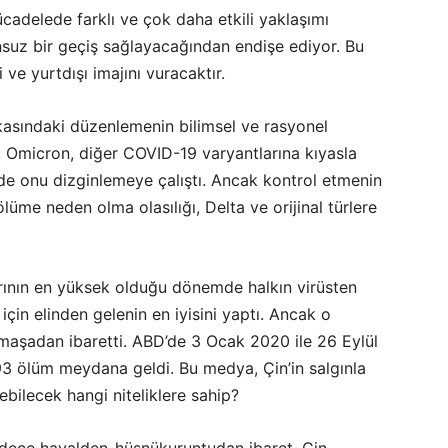
ücadelede farklı ve çok daha etkili yaklaşımı
suz bir geçiş sağlayacağından endişe ediyor. Bu
i ve yurtdışı imajını vuracaktır.
ikasındaki düzenlemenin bilimsel ve rasyonel
. Omicron, diğer COVID-19 varyantlarına kıyasla
 de onu dizginlemeye çalıştı. Ancak kontrol etmenin
lüme neden olma olasılığı, Delta ve orijinal türlere
rının en yüksek olduğu dönemde halkın virüsten
çin elinden gelenin en iyisini yaptı. Ancak o
maşadan ibaretti. ABD’de 3 Ocak 2020 ile 26 Eylül
693 ölüm meydana geldi. Bu medya, Çin’in salgınla
ebilecek hangi niteliklere sahip?
 sadece hayalden-hüsnükuruntudan ibaret. Çin