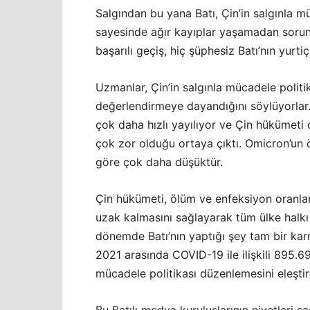
Salgından bu yana Batı, Çin’in salgınla m
sayesinde ağır kayıplar yaşamadan sorun
başarılı geçiş, hiç şüphesiz Batı’nın yurtiç
Uzmanlar, Çin’in salgınla mücadele polit
değerlendirmeye dayandığını söylüyorlar
çok daha hızlı yayılıyor ve Çin hükümeti
çok zor olduğu ortaya çıktı. Omicron’un ö
göre çok daha düşüktür.
Çin hükümeti, ölüm ve enfeksiyon oranla
uzak kalmasını sağlayarak tüm ülke halkı i
dönemde Batı’nın yaptığı şey tam bir kar
2021 arasında COVID-19 ile ilişkili 895.
mücadele politikası düzenlemesini eleştir
Bu Batılı medya kuruluşlarının niyetleri