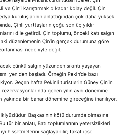
i ve Çin’i karıştırmak o kadar kolay değil. Çin
edya kuruluşlarının anlattığından çok daha yüksek.
nda, Çinli yurttaşların çoğu son üç yıldır
arını dile getirdi. Çin toplumu, önceki katı salgın
daki düzenlemenin Çin’in gerçek durumuna göre
 zorlanması nedeniyle değil.
olacak çünkü salgın yüzünden sıkıntı yaşayan
ısmı yeniden başladı. Örneğin Pekin’de bazı
yor. Geçen hafta Pekinli turistlerin Güney Çin’in
l rezervasyonlarında geçen yılın aynı dönemine
n yakında bir bahar dönemine gireceğine inanılıyor.
k ikiyüzlüdür. Başkasının kötü durumda olmasına
Bu tür bir anlatı, Batı toplumlarının yetersizlikleri
yi hissetmelerini sağlayabilir; fakat içsel