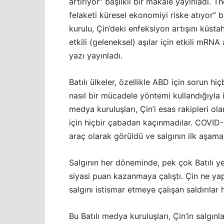
artırıyor” başlıklı bir makale yayınladı. 
felaketi küresel ekonomiyi riske atıyor” b
kurulu, Çin’deki enfeksiyon artışını küsta
etkili (geleneksel) aşılar için etkili mRNA 
yazı yayınladı.
Batılı ülkeler, özellikle ABD için sorun 
nasıl bir mücadele yöntemi kullandığıyla 
medya kuruluşları, Çin’i esas rakipleri o
için hiçbir çabadan kaçınmadılar. COVID-19 
araç olarak görüldü ve salgının ilk aşama
Salgının her döneminde, pek çok Batılı yet
siyasi puan kazanmaya çalıştı. Çin ne yap
salgını istismar etmeye çalışan saldırılar
Bu Batılı medya kuruluşları, Çin’in salgın