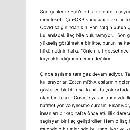
Son günlerde Batı’nın bu dezenformasyo
memlekete Çin-ÇKP konusunda akıllar fiki
Covid salgınından kırılıyor, salgın bütün Ç
kullanılacak ilaç bile bulunamıyor… Son g
yükseliş görülmekle birlikte, bunun ne k
hükümetinin halka “Önlemleri gevşetince
kaynaklandığından emin değilim.
Çin’de aşılama tam gaz devam ediyor. Tabii
kullanıyorlar. Zaten mRNA aşılarının gel
gösteren bir bilimsel kanıt da yok orta
olan biri tekrar Covid’e yakanlanmazdı. İki
hafifletiyor ve iyileşme süresini kısaltıyo
insanları birkaç hafta önce etkililik dere
sağlayan bir ilaç geliştirdiler. Hem o ilaç 
mücadele birimlerinde bulunabiliyor ve kul