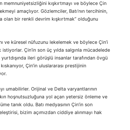
ın memnuniyetsizliğini kışkırtmayı ve böylece Çin
ekmeyi amaçlıyor. Gözlemciler, Batı’nın tercihinin,
a olan bir renkli devrim kışkırtmak” olduğunu
jını ve küresel nüfuzunu lekelemek ve böylece Çin’i
 istiyorlar. Çin’in son üç yılda salgınla mücadelede
 yurtdışında ileri görüşlü insanlar tarafından övgü
skanıyor, Çin’in uluslararası prestijinin
yor.
ı umabilirler. Orijinal ve Delta varyantlarının
lkın hoşnutsuzluğuna yol açan yetersiz önleme ve
lüme tanık oldu. Batı medyasının Çin’in son
eleştirisi, bizim açımızdan ciddiye alınmayı hak