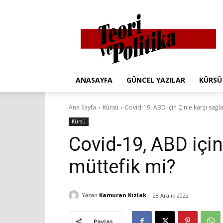
ANASAYFA
GÜNCEL YAZILAR
KÜRSÜ
Ana Sayfa
Kürsü
Covid-19, ABD için Çin'e karşı sağl
Kürsü
Covid-19, ABD için
müttefik mi?
Yazan
Kamuran Kızlak
28 Aralık 2022
Paylaş