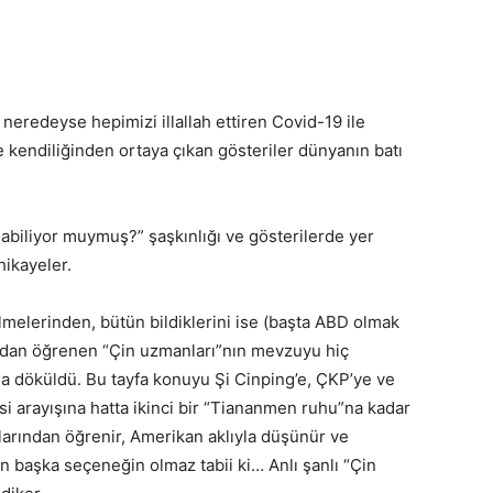
ık neredeyse hepimizi illallah ettiren Covid-19 ile
e kendiliğinden ortaya çıkan gösteriler dünyanın batı
ılabiliyor muymuş?” şaşkınlığı ve gösterilerde yer
hikayeler.
melerinden, bütün bildiklerini ise (başta ABD olmak
ndan öğrenen “Çin uzmanları”nın mevzuyu hiç
ğa döküldü. Bu tayfa konuyu Şi Cinping’e, ÇKP’ye ve
si arayışına hatta ikinci bir “Tiananmen ruhu”na kadar
larından öğrenir, Amerikan aklıyla düşünür ve
başka seçeneğin olmaz tabii ki… Anlı şanlı “Çin