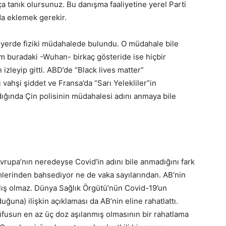
ça tanık olursunuz. Bu danışma faaliyetine yerel Parti
 da eklemek gerekir.
z yerde fiziki müdahalede bulundu. O müdahale bile
im buradaki -Wuhan- birkaç gösteride ise hiçbir
zleyip gitti. ABD’de “Black lives matter”
vahşi şiddet ve Fransa’da “Sarı Yelekliler”in
ıldığında Çin polisinin müdahalesi adını anmaya bile
 Avrupa’nın neredeyse Covid’in adını bile anmadığını fark
mlerinden bahsediyor ne de vaka sayılarından. AB’nin
lış olmaz. Dünya Sağlık Örgütü’nün Covid-19’un
ğuna) ilişkin açıklaması da AB’nin eline rahatlattı.
üfusun en az üç doz aşılanmış olmasının bir rahatlama