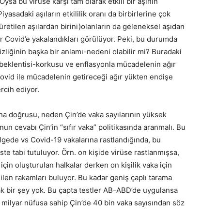
sa bu virüse karşı tam olarak etkili bir aşının
iyasadaki aşıların etkililik oranı da birbirlerine çok
üretilen aşılardan birini)olanların da geleneksel aşıdan
r Covid’e yakalandıkları görülüyor. Peki, bu durumda
izliğinin başka bir anlamı-nedeni olabilir mi? Buradaki
beklentisi-korkusu ve enflasyonla mücadelenin ağır
Covid ile mücadelenin getireceği ağır yükten endişe
rcih ediyor.
ha doğrusu, neden Çin’de vaka sayılarının yüksek
n cevabı Çin’in “sıfır vaka” politikasında aranmalı. Bu
ölgede vs Covid-19 vakalarına rastlandığında, bu
te tabi tutuluyor. Örn. on kişide virüse rastlanmışsa,
için oluşturulan halkalar derken on kişilik vaka için
dilen rakamları buluyor. Bu kadar geniş çaplı tarama
ak bir şey yok. Bu çapta testler AB-ABD’de uygulansa
4 milyar nüfusa sahip Çin’de 40 bin vaka sayısından söz