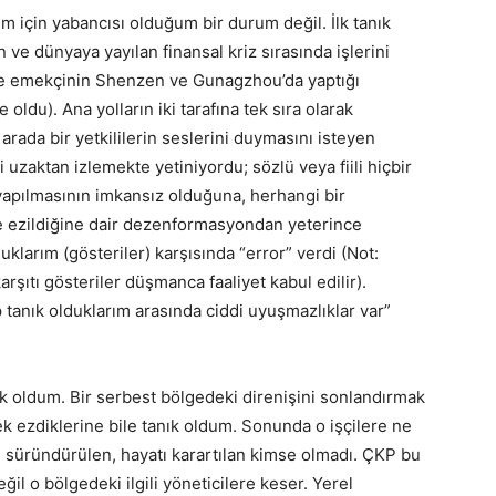
m için yabancısı olduğum bir durum değil. İlk tanık
ve dünyaya yayılan finansal kriz sırasında işlerini
ce emekçinin Shenzen ve Gunagzhou’da yaptığı
oldu). Ana yolların iki tarafına tek sıra olarak
 arada bir yetkililerin seslerini duymasını isteyen
i uzaktan izlemekte yetiniyordu; sözlü veya fiili hiçbir
apılmasının imkansız olduğuna, herhangi bir
le ezildiğine dair dezenformasyondan yeterince
uklarım (gösteriler) karşısında “error” verdi (Not:
şıtı gösteriler düşmanca faaliyet kabul edilir).
p tanık olduklarım arasında ciddi uyuşmazlıklar var”
ık oldum. Bir serbest bölgedeki direnişini sonlandırmak
rek ezdiklerine bile tanık oldum. Sonunda o işçilere ne
 süründürülen, hayatı karartılan kimse olmadı. ÇKP bu
ğil o bölgedeki ilgili yöneticilere keser. Yerel