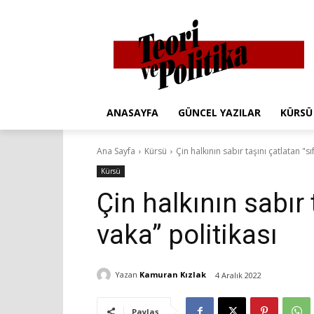
ANASAYFA
GÜNCEL YAZILAR
KÜRSÜ
Ana Sayfa
Kürsü
Çin halkının sabır taşını çatlatan "sı
Kürsü
Çin halkının sabır 
vaka” politikası
Yazan
Kamuran Kızlak
4 Aralık 2022
Paylaş