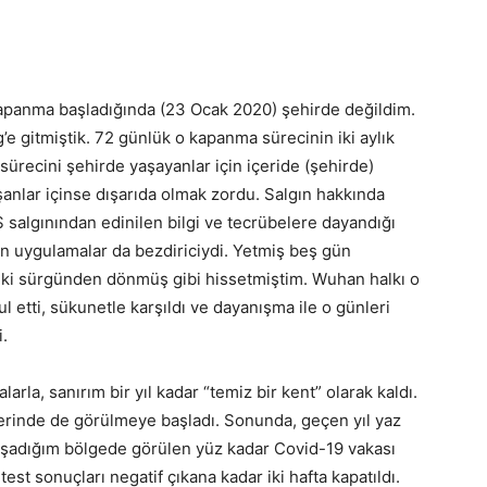
 kapanma başladığında (23 Ocak 2020) şehirde değildim.
g’e gitmiştik. 72 günlük o kapanma sürecinin iki aylık
recini şehirde yaşayanlar için içeride (şehirde)
şanlar içinse dışarıda olmak zordu. Salgın hakkında
RS salgınından edinilen bilgi ve tecrübelere dayandığı
len uygulamalar da bezdiriciydi. Yetmiş beş gün
 sürgünden dönmüş gibi hissetmiştim. Wuhan halkı o
etti, sükunetle karşıldı ve dayanışma ile o günleri
i.
larla, sanırım bir yıl kadar “temiz bir kent” olarak kaldı.
tlerinde de görülmeye başladı. Sonunda, geçen yıl yaz
aşadığım bölgede görülen yüz kadar Covid-19 vakası
est sonuçları negatif çıkana kadar iki hafta kapatıldı.