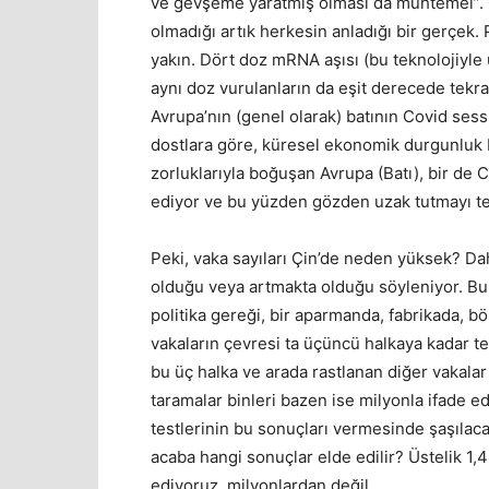
ve gevşeme yaratmış olması da muhtemel”. Oy
olmadığı artık herkesin anladığı bir gerçek. P
yakın. Dört doz mRNA aşısı (bu teknolojiyle 
aynı doz vurulanların da eşit derecede tekra
Avrupa’nın (genel olarak) batının Covid sess
dostlara göre, küresel ekonomik durgunluk 
zorluklarıyla boğuşan Avrupa (Batı), bir de 
ediyor ve bu yüzden gözden uzak tutmayı te
Peki, vaka sayıları Çin’de neden yüksek? Da
olduğu veya artmakta olduğu söyleniyor. Bunu
politika gereği, bir aparmanda, fabrikada, b
vakaların çevresi ta üçüncü halkaya kadar tes
bu üç halka ve arada rastlanan diğer vakalar 
taramalar binleri bazen ise milyonla ifade e
testlerinin bu sonuçları vermesinde şaşılac
acaba hangi sonuçlar elde edilir? Üstelik 1,
ediyoruz, milyonlardan değil.