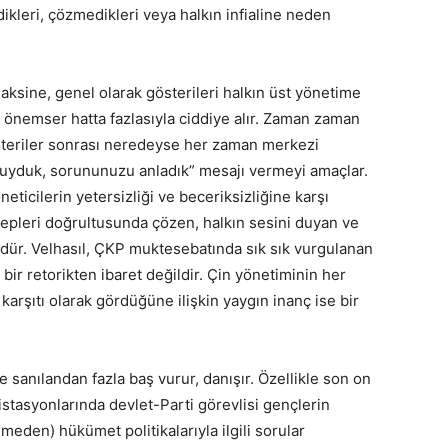
ikleri, çözmedikleri veya halkın infialine neden
ksine, genel olarak gösterileri halkın üst yönetime
, önemser hatta fazlasıyla ciddiye alır. Zaman zaman
 gösteriler sonrası neredeyse her zaman merkezi
duyduk, sorununuzu anladık” mesajı vermeyi amaçlar.
ticilerin yetersizliği ve beceriksizliğine karşı
lepleri doğrultusunda çözen, halkın sesini duyan ve
dür. Velhasıl, ÇKP muktesebatında sık sık vurgulanan
 bir retorikten ibaret değildir. Çin yönetiminin her
rşıtı olarak gördüğüne ilişkin yaygın inanç ise bir
 sanılandan fazla baş vurur, danışır. Özellikle son on
 istasyonlarında devlet-Parti görevlisi gençlerin
temeden) hükümet politikalarıyla ilgili sorular