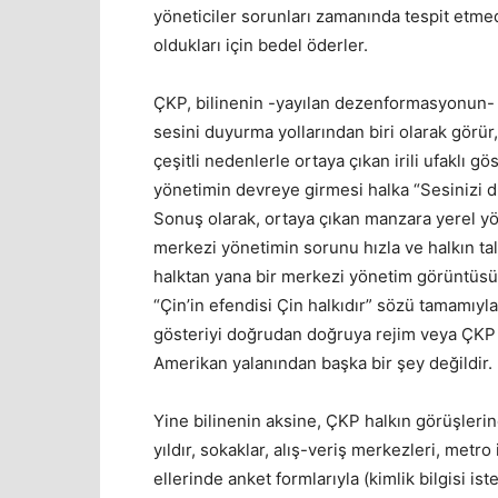
yöneticiler sorunları zamanında tespit etmed
oldukları için bedel öderler.
ÇKP, bilinenin -yayılan dezenformasyonun- a
sesini duyurma yollarından biri olarak görür
çeşitli nedenlerle ortaya çıkan irili ufaklı
yönetimin devreye girmesi halka “Sesinizi 
Sonuş olarak, ortaya çıkan manzara yerel yöne
merkezi yönetimin sorunu hızla ve halkın ta
halktan yana bir merkezi yönetim görüntüsü
“Çin’in efendisi Çin halkıdır” sözü tamamıyla
gösteriyi doğrudan doğruya rejim veya ÇKP ka
Amerikan yalanından başka bir şey değildir.
Yine bilinenin aksine, ÇKP halkın görüşlerine
yıldır, sokaklar, alış-veriş merkezleri, metro
ellerinde anket formlarıyla (kimlik bilgisi is