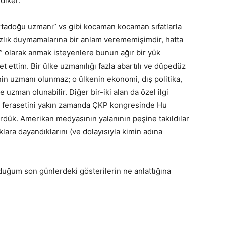
 diker.
rtadoğu uzmanı” vs gibi kocaman kocaman sıfatlarla
ızlık duymamalarına bir anlam verememişimdir, hatta
ı” olarak anmak isteyenlere bunun ağır bir yük
 ettim. Bir ülke uzmanılığı fazla abartılı ve düpedüz
nin uzmanı olunmaz; o ülkenin ekonomi, dış politika,
e uzman olunabilir. Diğer bir-iki alan da özel ilgi
nın ferasetini yakın zamanda ÇKP kongresinde Hu
ördük. Amerikan medyasının yalanının peşine takıldılar
ara dayandıklarını (ve dolayısıyla kimin adına
uğum son günlerdeki gösterilerin ne anlattığına