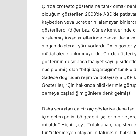
Çin’de protesto gösterisine tanık olmak beni
olduğum gösteriler, 2008’de ABD’de patlayan 
kaybeden veya ücretlerini alamayan binler
gösterilerdi (diğer bazı Güney kentlerinde de 
sıralanmış insanlar ellerinde pankartlarla ve
slogan da atarak yürüyorlardı. Polis gösteriy
müdahalede bulunmuyordu. Çin’de gösteri y
gösterinin düşmanca faaliyet sayılıp şiddet
nasiplenmiş olan “bilgi dağarcığım” tanık old
Sadece doğrudan rejim ve dolayısıyla ÇKP kar
Gösteriler, “Çin hakkında bildiklerimle görü
demeye başladığım günlere denk gelmişti.
Daha sonraları da birkaç gösteriye daha tan
için gelen polisi bölgedeki işçilerin birleşe
mi oldu? Hiçbir şey… Tutuklanan, hapislerde
tür “istenmeyen olaylar”ın faturasını halka de