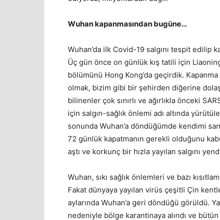
Wuhan kapanmasından bugüne…
Wuhan’da ilk Covid-19 salgını tespit edilip
Üç gün önce on günlük kış tatili için Liaonin
bölümünü Hong Kong’da geçirdik. Kapanma sü
olmak, bizim gibi bir şehirden diğerine dola
bilinenler çok sınırlı ve ağırlıkla önceki SA
için salgın-sağlık önlemi adı altında yürütü
sonunda Wuhan’a döndüğümde kendimi sanki
72 günlük kapatmanın gerekli olduğunu kabul 
aştı ve korkunç bir hızla yayılan salgını yend
Wuhan, sıkı sağlık önlemleri ve bazı kısıtlama
Fakat dünyaya yayılan virüs çeşitli Çin ken
aylarında Wuhan’a geri döndüğü görüldü. Y
nedeniyle bölge karantinaya alındı ve bütün t