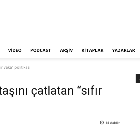
VIDEO
PODCAST
ARŞIV
KITAPLAR
YAZARLAR
fır vaka" politikası
taşını çatlatan “sıfır
14
dakika