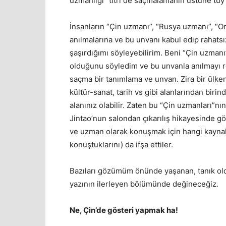
uzmanlığı” titri de saçmalamanın üstüne tüy
İnsanların “Çin uzmanı”, “Rusya uzmanı”, “O
anılmalarına ve bu unvanı kabul edip rahats
şaşırdığımı söyleyebilirim. Beni “Çin uzman
olduğunu söyledim ve bu unvanla anılmayı ret
saçma bir tanımlama ve unvan. Zira bir ülke
kültür-sanat, tarih vs gibi alanlarından birind
alanınız olabilir. Zaten bu “Çin uzmanları”
Jintao’nun salondan çıkarılış hikayesinde g
ve uzman olarak konuşmak için hangi kaynakl
konuştuklarını) da ifşa ettiler.
Bazıları gözümüm önünde yaşanan, tanık old
yazının ilerleyen bölümünde değineceğiz.
Ne, Çin’de gösteri yapmak ha!