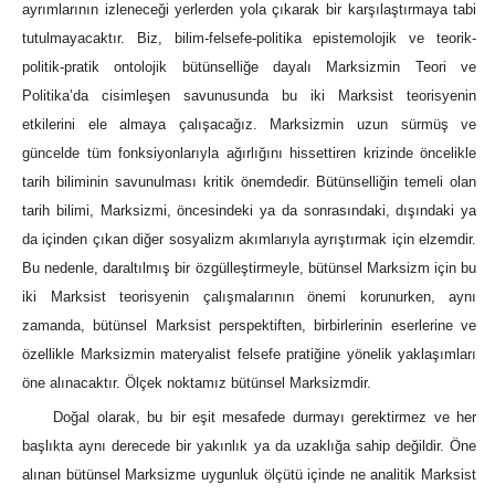
ayrımlarının izleneceği yerlerden yola çıkarak bir karşılaştırmaya tabi
tutulmayacaktır. Biz, bilim-felsefe-politika epistemolojik ve teorik-
politik-pratik ontolojik bütünselliğe dayalı Marksizmin Teori ve
Politika’da cisimleşen savunusunda bu iki Marksist teorisyenin
etkilerini ele almaya çalışacağız. Marksizmin uzun sürmüş ve
güncelde tüm fonksiyonlarıyla ağırlığını hissettiren krizinde öncelikle
tarih biliminin savunulması kritik önemdedir. Bütünselliğin temeli olan
tarih bilimi, Marksizmi, öncesindeki ya da sonrasındaki, dışındaki ya
da içinden çıkan diğer sosyalizm akımlarıyla ayrıştırmak için elzemdir.
Bu nedenle, daraltılmış bir özgülleştirmeyle, bütünsel Marksizm için bu
iki Marksist teorisyenin çalışmalarının önemi korunurken, aynı
zamanda, bütünsel Marksist perspektiften, birbirlerinin eserlerine ve
özellikle Marksizmin materyalist felsefe pratiğine yönelik yaklaşımları
öne alınacaktır. Ölçek noktamız bütünsel Marksizmdir.
Doğal olarak, bu bir eşit mesafede durmayı gerektirmez ve her
başlıkta aynı derecede bir yakınlık ya da uzaklığa sahip değildir. Öne
alınan bütünsel Marksizme uygunluk ölçütü içinde ne analitik Marksist