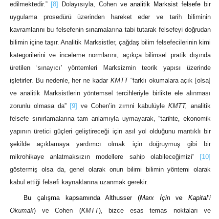
edilmektedir.”
[8]
Dolayısıyla, Cohen ve
analitik Marksist felsefe
bir
uygulama prosedürü üzerinden hareket eder ve tarih biliminin
kavramlarını bu felsefenin sınamalarına tabi tutarak felsefeyi doğrudan
bilimin içine taşır. Analitik Marksistler, çağdaş bilim felsefecilerinin kimi
kategorilerini ve inceleme normlarını, açıkça bilimsel pratik dışında
üretilen ‘sınayıcı’ yöntemleri Marksizmin teorik yapısı üzerinde
işletirler. Bu nedenle, her ne kadar
KMTT
“farklı okumalara açık [olsa]
ve analitik Marksistlerin yöntemsel tercihleriyle birlikte ele alınması
zorunlu olmasa da”
[9]
ve Cohen’in zımni kabulüyle
KMTT,
analitik
felsefe sınırlamalarına tam anlamıyla uymayarak, “tarihte, ekonomik
yapının üretici güçleri geliştireceği için asıl yol olduğunu mantıklı bir
şekilde açıklamaya yardımcı olmak için doğruymuş gibi bir
mikrohikaye anlatmaksızın modellere sahip olabileceğimizi”
[10]
göstermiş olsa da, genel olarak onun bilimi bilimin yöntemi olarak
kabul ettiği felsefi kaynaklarına uzanmak gerekir.
Bu çalışma kapsamında Althusser (
Marx İçin
ve
Kapital
’i
Okumak
) ve Cohen (
KMTT
), bizce esas temas noktaları ve