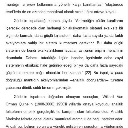
mantığın
a priori
kullanımına yönelik karşı kanıtlaması
“
oluşturucu
teori
”
lerin de en azından mantıksal olarak sınırlılığını ortaya koydu.
Gödel’in ispatladığı kısaca şuydu:
“Aritmetiğin bütün kurallarını
içerecek derecede olan herhangi bir aksiyomatik sistemi eksiksiz bir
biçimde kurmak, daha güçlü bir sistem, daha fazla sayıda ya da farklı
aksiyomlara sahip bir sistem kurmamızı gerektirir. Bu daha güçlü
sistemin de kendi eksiksizliklerini ispatlaması onun erişim menzilinin
dışındadır. Dahası, tutarlılığa ilişkin ispatlar, içerisinde daha zayıf
sistemlerin eksiksiz hale getirilebileceği bir ya da daha fazla sayıdaki
güçlü sistemlere bağlı olacaktır her zaman.”
[22]
Bu ispat,
a priori
doğruluğu mantığın aksiyomlarından ─analitik doğrulardan─ türetme
çabasına dönük ciddi bir sınır çekmiştir.
Gödel
’in ispatının doğrudan olmayan sonuçları, Willard Van
Orman Quine’ın (1908-2000) 1950’li yıllarda ortaya koyduğu analitik
felsefenin empirik gerçekçilik ile karışımı olan felsefesi oldu. Analitik
Marksist felsefe genel olarak mantıksal atomculuğa bağlı hareket eder.
Ancak bu, beliren sorunlara yönelik geliştirilen soruşturma yönteminde