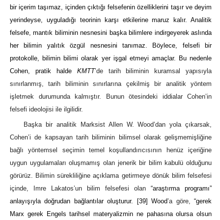
bir içerim taşımaz, içinden çıktığı felsefenin özelliklerini taşır ve deyim
yerindeyse, uyguladığı teorinin karşı etkilerine maruz kalır. Analitik
felsefe, mantık biliminin nesnesini başka bilimlere indirgeyerek aslında
her bilimin yalıtık özgül nesnesini tanımaz. Böylece, felsefi bir
protokolle, bilimin bilimi olarak yer işgal etmeyi amaçlar. Bu nedenle
Cohen, pratik halde
KMTT
’de tarih biliminin kuramsal yapısıyla
sınırlanmış, tarih biliminin sınırlarına çekilmiş bir analitik yöntem
işletmek durumunda kalmıştır. Bunun ötesindeki iddialar Cohen’in
felsefi ideolojisi ile ilgilidir.
Başka bir analitik Marksist Allen W. Wood’dan yola çıkarsak,
Cohen’i de kapsayan tarih biliminin bilimsel olarak gelişmemişliğine
bağlı yöntemsel seçimin temel koşullandırıcısının henüz içeriğine
uygun uygulamaları oluşmamış olan jenerik bir bilim kabulü olduğunu
görürüz. Bilimin sürekliliğine açıklama getirmeye dönük bilim felsefesi
içinde, Imre Lakatos’un bilim felsefesi olan
“araştırma programı”
anlayışıyla doğrudan bağlantılar oluşturur.
[39]
Wood
’a göre,
“gerek
Marx gerek Engels tarihsel materyalizmin ne pahasına olursa olsun