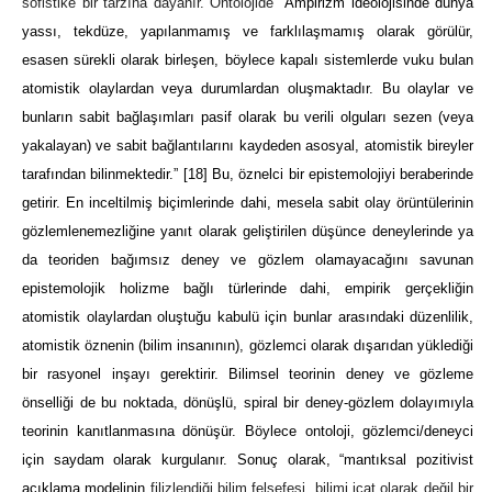
sofistike bir tarzına dayanır. Ontolojide
“Ampirizm ideolojisinde dünya
yassı, tekdüze, yapılanmamış ve farklılaşmamış olarak görülür,
esasen sürekli olarak birleşen, böylece kapalı sistemlerde vuku bulan
atomistik olaylardan veya durumlardan oluşmaktadır. Bu olaylar ve
bunların sabit bağlaşımları pasif olarak bu verili olguları sezen (veya
yakalayan) ve sabit bağlantılarını kaydeden asosyal, atomistik bireyler
tarafından bilinmektedir.”
[18]
Bu, öznelci bir epistemolojiyi beraberinde
getirir. En inceltilmiş biçimlerinde dahi, mesela sabit olay örüntülerinin
gözlemlenemezliğine yanıt olarak geliştirilen düşünce deneylerinde ya
da teoriden bağımsız deney ve gözlem olamayacağını savunan
epistemolojik holizme bağlı türlerinde dahi, empirik gerçekliğin
atomistik olaylardan oluştuğu kabulü için bunlar arasındaki düzenlilik,
atomistik öznenin (bilim insanının), gözlemci olarak dışarıdan yüklediği
bir rasyonel inşayı gerektirir. Bilimsel teorinin deney ve gözleme
önselliği de bu noktada, dönüşlü, spiral bir deney-gözlem dolayımıyla
teorinin kanıtlanmasına dönüşür. Böylece ontoloji, gözlemci/deneyci
için saydam olarak kurgulanır. Sonuç olarak, “mantıksal pozitivist
açıklama modelinin
filizlendiği bilim felsefesi, bilimi icat olarak değil bir