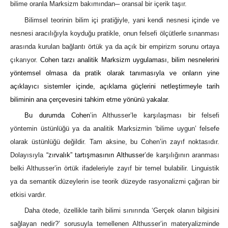
bilime oranla Marksizm bakımından─ oransal bir içerik taşır.
Bilimsel teorinin bilim içi pratiğiyle, yani kendi nesnesi içinde ve
nesnesi aracılığıyla koyduğu pratikle, onun felsefi ölçütlerle sınanması
arasında kurulan bağlantı örtük ya da açık bir empirizm sorunu ortaya
çıkarıyor.
Cohen tarzı analitik Marksizm uygulaması, bilim nesnelerini
yöntemsel olmasa da pratik olarak tanımasıyla ve onların yine
açıklayıcı sistemler içinde, açıklama güçlerini netleştirmeyle tarih
biliminin ana çerçevesini tahkim etme yönünü yakalar
.
Bu durumda Cohen
’in Althusser’le karşılaşması bir felsefi
yöntemin üstünlüğü ya da analitik Marksizmin ‘bilime uygun’ felsefe
olarak üstünlüğü değildir. Tam aksine, bu Cohen’in zayıf noktasıdır.
Dolayısıyla
“zırvalık” tartışmasının Althusser
’de karşılığının aranması
belki Althusser’in örtük ifadeleriyle zayıf bir temel bulabilir. Linguistik
ya da semantik düzeylerin ise teorik düzeyde rasyonalizmi çağıran bir
etkisi vardır.
Daha ötede, özellikle tarih bilimi sınırında ‘Gerçek olanın bilgisini
sağlayan nedir?’ sorusuyla temellenen Althusser’in materyalizminde