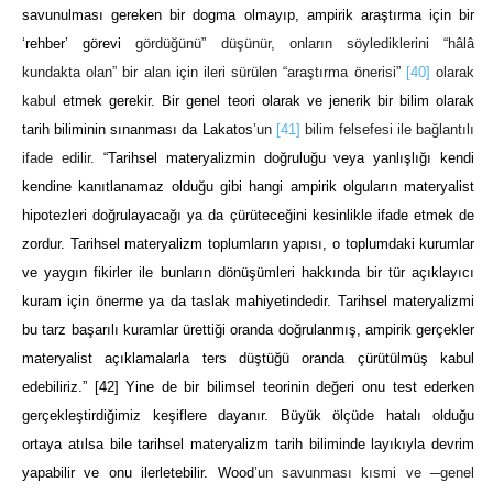
savunulması gereken bir dogma olmayıp, ampirik araştırma için bir
‘
rehber
’
görevi
gördüğünü” düşünür, onların söylediklerini “hâlâ
kundakta olan” bir alan için ileri sürülen “araştırma önerisi”
[40]
olarak
kabul
etmek gerekir. Bir genel teori olarak ve jenerik bir bilim olarak
tarih biliminin sınanması da Lakatos
’un
[41]
bilim felsefesi ile bağlantılı
ifade edilir.
“Tarihsel materyalizmin doğruluğu veya yanlışlığı kendi
kendine kanıtlanamaz olduğu gibi hangi ampirik olguların materyalist
hipotezleri doğrulayacağı ya da çürüteceğini kesinlikle ifade etmek de
zordur. Tarihsel materyalizm toplumların yapısı, o toplumdaki kurumlar
ve yaygın fikirler ile bunların dönüşümleri hakkında bir tür açıklayıcı
kuram için önerme ya da taslak mahiyetindedir. Tarihsel materyalizmi
bu tarz başarılı kuramlar ürettiği oranda doğrulanmış, ampirik gerçekler
materyalist açıklamalarla ters düştüğü oranda çürütülmüş kabul
edebiliriz.”
[42]
Yine de bir bilimsel teorinin değeri onu test ederken
gerçekleştirdiğimiz keşiflere dayanır. Büyük ölçüde hatalı olduğu
ortaya atılsa bile tarihsel materyalizm tarih biliminde layıkıyla devrim
yapabilir ve onu ilerletebilir. Wood
’un savunması kısmi ve ─genel