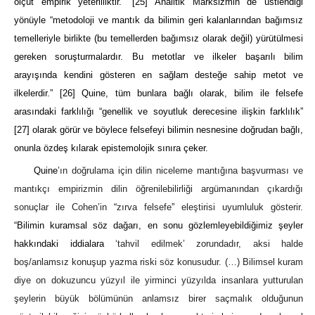
ölçüt empirik yeterliliktir.”
[25]
Analitik Marksizmin de üstlendiği
yönüyle “metodoloji ve mantık da bilimin geri kalanlarından bağımsız
temelleriyle birlikte (bu temellerden bağımsız olarak değil) yürütülmesi
gereken soruşturmalardır. Bu metotlar ve ilkeler başarılı bilim
arayışında kendini gösteren en sağlam desteğe sahip metot ve
ilkelerdir.”
[26]
Quine, tüm bunlara bağlı olarak, bilim ile felsefe
arasındaki farklılığı “genellik ve soyutluk derecesine ilişkin farklılık”
[27]
olarak görür ve böylece felsefeyi bilimin nesnesine doğrudan bağlı,
onunla özdeş kılarak epistemolojik sınıra çeker.
Quine
’ın doğrulama için dilin niceleme mantığına başvurması ve
mantıkçı empirizmin dilin öğrenilebilirliği argümanından çıkardığı
sonuçlar ile Cohen’in
“
zırva felsefe
”
eleştirisi uyumluluk gösterir.
“Bilimin kuramsal söz dağarı, en sonu gözlemleyebildiğimiz şeyler
hakkındaki iddialara
‘tahvil edilmek’ zorundadır, aksi halde
boş/anlamsız konuşup yazma riski söz konusudur. (…) Bilimsel kuram
diye on dokuzuncu yüzyıl ile yirminci yüzyılda insanlara yutturulan
şeylerin büyük bölümünün anlamsız birer saçmalık olduğunun