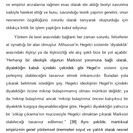
ve empirist arızalarına rağmen esas olarak ele aldığı teoriyi savunma
saikiyle hareket ettiği ve bunu, savunduğu teorik yapının genelini, onun
nesnesinin özgüllüğünü zorunlu olarak tanıyarak oluşturduğu için
oldukça kritik bir işlem yaptığını kabul ediyoruz.
Yöntem ile teori arasındaki bağlantı her zaman sorunlu, felsefenin
at oynattığı bir alan olmuştur. Althusser’in Hegelci sistemle ‘diyalektik’
arasındaki ilişkiyi ya da ilişkisizliği ele alış şekli bize bir yol açabilir:
“Herhangi
bir ideolojik olgunun Marksist yorumuna bağlı olarak,
diyalektiğin kabuk içindeki çekirdek gibi Hegel
’in sistemi içine
yerleşmiş olabileceğini tasavvur etmek imkansızdır. Buradan yola
çıkarak belirtmek istediğim şey, Hegelci ideolojinin Hegel’in içindeki
diyalektiğin özüne mikrop bulaştırmamış olması mümkün değildir; ya
da ‘mikrop bulaştırma’ ancak ‘mikrop bulaştırma’ öncesi katışıksız bir
diyalektik kurguya dayanabileceğine göre, Hegelci diyalektiğin yalnızca
bir ‘söküp çıkarma’nın mucizesiyle Hegelci olmaktan çıkarak Marksist
olabileceği tasavvur edilemez.
”
[38]
Aynı şekilde, mantıksal
empirizmin genel yöntemsel önermeleri soyut ve yalıtık olarak nesnel