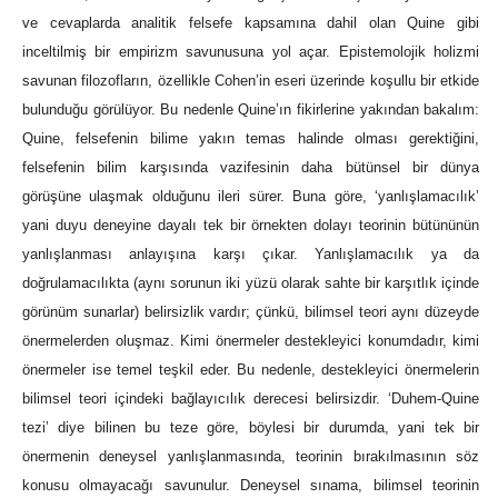
ve cevaplarda analitik felsefe kapsamına dahil olan Quine gibi
inceltilmiş bir empirizm savunusuna yol açar. Epistemolojik holizmi
savunan filozofların, özellikle Cohen’in eseri üzerinde koşullu bir etkide
bulunduğu görülüyor. Bu nedenle Quine’ın fikirlerine yakından bakalım:
Quine, felsefenin bilime yakın temas halinde olması gerektiğini,
felsefenin bilim karşısında vazifesinin daha bütünsel bir dünya
görüşüne ulaşmak olduğunu ileri sürer. Buna göre, ‘yanlışlamacılık’
yani duyu deneyine dayalı tek bir örnekten dolayı teorinin bütününün
yanlışlanması anlayışına karşı çıkar. Yanlışlamacılık ya da
doğrulamacılıkta (aynı sorunun iki yüzü olarak sahte bir karşıtlık içinde
görünüm sunarlar) belirsizlik vardır; çünkü, bilimsel teori aynı düzeyde
önermelerden oluşmaz. Kimi önermeler destekleyici konumdadır, kimi
önermeler ise temel teşkil eder. Bu nedenle, destekleyici önermelerin
bilimsel teori içindeki bağlayıcılık derecesi belirsizdir. ‘Duhem-Quine
tezi’ diye bilinen bu teze göre, böylesi bir durumda, yani tek bir
önermenin deneysel yanlışlanmasında, teorinin bırakılmasının söz
konusu olmayacağı savunulur. Deneysel sınama, bilimsel teorinin