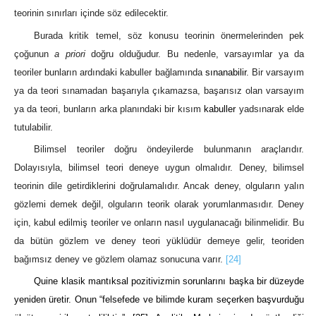
teorinin sınırları içinde söz edilecektir.
Burada kritik temel, söz konusu teorinin önermelerinden pek
çoğunun
a priori
doğru olduğudur. Bu nedenle, varsayımlar ya da
teoriler bunların ardındaki kabuller bağlamında
sınanabilir
. Bir varsayım
ya da teori sınamadan başarıyla çıkamazsa, başarısız olan varsayım
ya da teori, bunların arka planındaki bir kısım
kabuller
yadsınarak elde
tutulabilir.
Bilimsel teoriler doğru öndeyilerde bulunmanın araçlarıdır.
Dolayısıyla, bilimsel teori deneye uygun olmalıdır. Deney, bilimsel
teorinin dile getirdiklerini doğrulamalıdır. Ancak deney, olguların yalın
gözlemi demek değil, olguların teorik olarak yorumlanmasıdır. Deney
için, kabul edilmiş teoriler ve onların nasıl uygulanacağı bilinmelidir. Bu
da bütün gözlem ve deney teori yüklüdür demeye gelir, teoriden
bağımsız deney ve gözlem olamaz sonucuna varır.
[24]
Quine klasik mantıksal pozitivizmin sorunlarını başka bir düzeyde
yeniden üretir. Onun “felsefede ve bilimde kuram seçerken başvurduğu