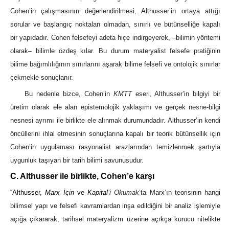
Cohen’in çalışmasının değerlendirilmesi, Althusser’in ortaya attığı
sorular ve başlangıç noktaları olmadan, sınırlı ve bütünselliğe kapalı
bir yapıdadır. Cohen felsefeyi adeta hiçe indirgeyerek, ‒bilimin yöntemi
olarak‒ bilimle özdeş kılar. Bu durum materyalist felsefe pratiğinin
bilime bağımlılığının sınırlarını aşarak bilime felsefi ve ontolojik sınırlar
çekmekle sonuçlanır.
Bu nedenle bizce, Cohen’in
KMTT
eseri, Althusser’in bilgiyi bir
üretim olarak ele alan epistemolojik yaklaşımı ve gerçek nesne-bilgi
nesnesi ayrımı ile birlikte ele alınmak durumundadır. Althusser’in kendi
öncüllerini ihlal etmesinin sonuçlarına kapalı bir teorik bütünsellik için
Cohen’in uygulaması rasyonalist arazlarından temizlenmek şartıyla
uygunluk taşıyan bir tarih bilimi savunusudur.
C. Althusser ile birlikte, Cohen’e karşı
“Althusser,
Marx İçin
ve
Kapital
’i Okumak
’ta Marx’ın teorisinin hangi
bilimsel yapı ve felsefi kavramlardan inşa edildiğini bir analiz işlemiyle
açığa çıkararak, tarihsel materyalizm üzerine açıkça kurucu nitelikte