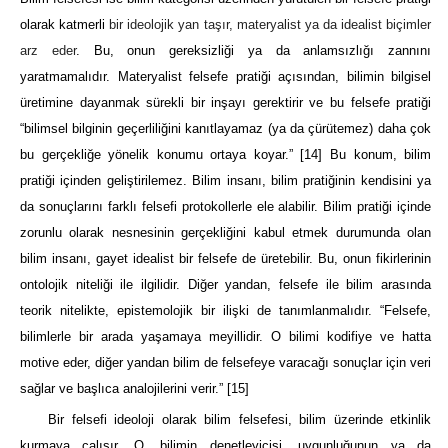
olarak katmerli
bir ideolojik yan taşır, materyalist ya da idealist biçimler
arz eder
. Bu, onun gereksizliği ya da anlamsızlığı zannını
yaratmamalıdır. Materyalist felsefe pratiği açısından, bilimin bilgisel
üretimine dayanmak sürekli bir inşayı gerektirir ve bu felsefe pratiği
“bilimsel bilginin geçerliliğini kanıtlayamaz (ya da çürütemez) daha çok
bu gerçekliğe yönelik konumu ortaya koyar.”
[14]
Bu konum, bilim
pratiği içinden geliştirilemez. Bilim insanı, bilim pratiğinin kendisini ya
da sonuçlarını farklı felsefi protokollerle ele alabilir. Bilim pratiği içinde
zorunlu olarak nesnesinin gerçekliğini kabul etmek durumunda olan
bilim insanı, gayet idealist bir felsefe de üretebilir. Bu, onun fikirlerinin
ontolojik niteliği ile ilgilidir. Diğer yandan, felsefe ile bilim arasında
teorik nitelikte, epistemolojik bir ilişki de tanımlanmalıdır. “Felsefe,
bilimlerle bir arada yaşamaya meyillidir. O bilimi kodifiye ve hatta
motive eder, diğer yandan bilim de felsefeye varacağı sonuçlar için veri
sağlar ve başlıca analojilerini verir.”
[15]
Bir felsefi ideoloji olarak bilim felsefesi, bilim üzerinde etkinlik
kurmaya çalışır. O, bilimin denetleyicisi, uygunluğunun ya da