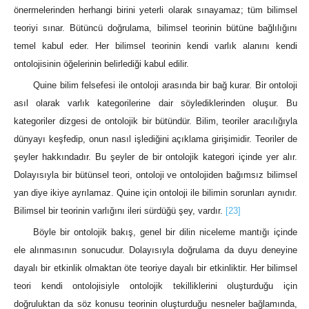
önermelerinden herhangi birini yeterli olarak sınayamaz; tüm bilimsel
teoriyi sınar. Bütüncü doğrulama, bilimsel teorinin bütüne bağlılığını
temel kabul eder. Her bilimsel teorinin kendi varlık alanını kendi
ontolojisinin öğelerinin belirlediği kabul edilir.
Quine bilim felsefesi ile ontoloji arasında bir bağ kurar. Bir ontoloji
asıl olarak varlık kategorilerine dair söylediklerinden oluşur. Bu
kategoriler dizgesi de ontolojik bir bütündür. Bilim, teoriler aracılığıyla
dünyayı keşfedip, onun nasıl işlediğini açıklama girişimidir. Teoriler de
şeyler hakkındadır. Bu şeyler de bir ontolojik kategori içinde yer alır.
Dolayısıyla bir bütünsel teori, ontoloji ve ontolojiden bağımsız bilimsel
yan diye ikiye ayrılamaz. Quine için ontoloji ile bilimin sorunları aynıdır.
Bilimsel bir teorinin varlığını ileri sürdüğü şey, vardır.
[23]
Böyle bir ontolojik bakış, genel bir dilin niceleme mantığı içinde
ele alınmasının sonucudur. Dolayısıyla doğrulama da duyu deneyine
dayalı bir etkinlik olmaktan öte teoriye dayalı bir etkinliktir. Her bilimsel
teori kendi ontolojisiyle ontolojik tekilliklerini oluşturduğu için
doğruluktan da söz konusu teorinin oluşturduğu nesneler bağlamında,