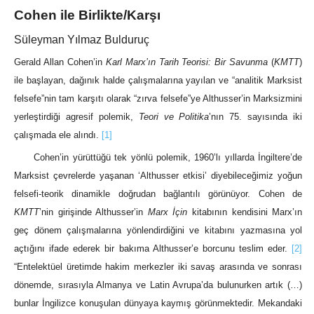
Cohen ile Birlikte/Karşı
Süleyman Yılmaz Bulduruç
Gerald Allan Cohen’in
Karl Marx’ın Tarih Teorisi: Bir Savunma
(
KMTT
)
ile başlayan, dağınık halde çalışmalarına yayılan ve “analitik Marksist
felsefe”nin tam karşıtı olarak “zırva felsefe”ye Althusser’in Marksizmini
yerleştirdiği agresif polemik,
Teori ve Politika
’nın 75. sayısında iki
çalışmada ele alındı.
[1]
Cohen’in yürüttüğü tek yönlü polemik, 1960’lı yıllarda İngiltere’de
Marksist çevrelerde yaşanan ‘Althusser etkisi’ diyebileceğimiz yoğun
felsefi-teorik dinamikle doğrudan bağlantılı görünüyor. Cohen de
KMTT
’nin girişinde Althusser’in
Marx İçin
kitabının kendisini Marx’ın
geç dönem çalışmalarına yönlendirdiğini ve kitabını yazmasına yol
açtığını ifade ederek bir bakıma Althusser’e borcunu teslim eder.
[2]
“Entelektüel üretimde hakim merkezler iki savaş arasında ve sonrası
dönemde, sırasıyla Almanya ve Latin Avrupa’da bulunurken artık (…)
bunlar İngilizce konuşulan dünyaya kaymış görünmektedir. Mekandaki