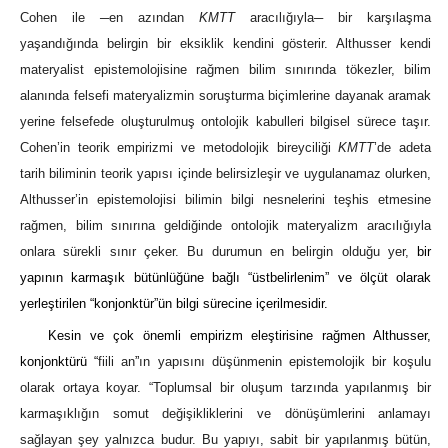
Cohen ile ─en azından
KMTT
aracılığıyla─ bir karşılaşma
yaşandığında belirgin bir eksiklik kendini gösterir. Althusser kendi
materyalist epistemolojisine rağmen bilim sınırında tökezler, bilim
alanında felsefi materyalizmin soruşturma biçimlerine dayanak aramak
yerine felsefede oluşturulmuş ontolojik kabulleri bilgisel sürece taşır.
Cohen’in teorik empirizmi ve metodolojik bireyciliği
KMTT
’de adeta
tarih biliminin teorik yapısı içinde belirsizleşir ve uygulanamaz olurken,
Althusser’in epistemolojisi bilimin bilgi nesnelerini teşhis etmesine
rağmen, bilim sınırına geldiğinde ontolojik materyalizm aracılığıyla
onlara sürekli sınır çeker. Bu durumun en belirgin olduğu yer,
bir
yapının karmaşık bütünlüğüne bağlı “üstbelirlenim” ve ölçüt olarak
yerleştirilen “konjonktür”ün bilgi sürecine içerilmesidir.
Kesin ve çok önemli empirizm eleştirisine rağmen Althusser,
konjonktürü “
fiili an
”
ın yapısını düşünmenin epistemolojik bir koşulu
olarak ortaya koyar. “Toplumsal bir oluşum tarzında yapılanmış bir
karmaşıklığın somut değişikliklerini ve dönüşümlerini anlamayı
sağlayan şey yalnızca budur. Bu yapıyı, sabit bir yapılanmış bütün,