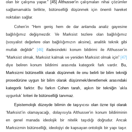
olan bir çalışma yapar.
”
[45]
Althusser
’in çalışmaları nihai çözümler
sağlamamakla birlikte, bütünselliği düşünmek için önemli hareket
noktaları sağlar.
Cohen’in “Hem geniş hem de dar anlamda analiz gayesine
bağlılığımız değişmezdir. Ve Marksist tezlere olan bağlılığımız
(sosyalist değerlere olan bağlılığımızın aksine), analitik teknik gibi
mutlak değildir”
[46]
ifadesindeki konum bildirimi ile Althusser’in
“Marksist olmak, Marksist kalmak ve yeniden Marksist olmak için”
[47]
diye beliren konum bildirimi arasında kategorik fark vardır.
Bu,
Marksizmi bütünsellik olarak düşünmek ile onu belirli bir bilim tekniği
prosedürüne uygun bir bilim olarak düşünmek/denetlemek arasındaki
kategorik farktır. Bu farkın Cohen tarafı, aşkın bir tekniğin
‘akla
uygunluk’
kriteri ile bütünselliği tanımaz.
Epistemolojk düzeyde bilimin de taşıyıcısı olan özne tipi olarak
‘Marksist’in olamayacağı, dolayısıyla Althusser’in konum bildiriminin
en genel manada ideolojik bir nitelik taşıdığı doğrudur. Ancak
Marksizmin bütünselliği, ideolojiyi de kapsayan ontolojik bir yapı taşır.