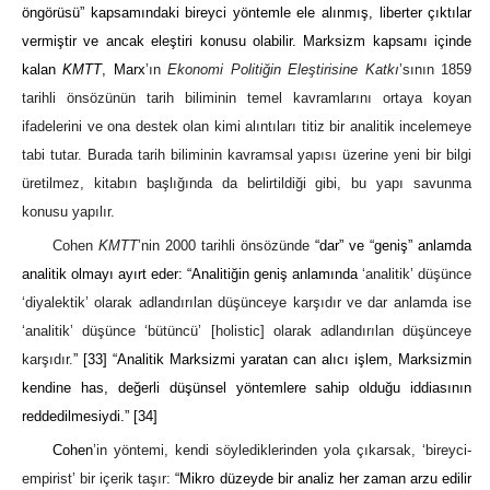
öngörüsü” kapsamındaki bireyci yöntemle ele alınmış, liberter çıktılar
vermiştir ve ancak eleştiri konusu olabilir. Marksizm kapsamı içinde
kalan
KMTT
, Marx
’ın
Ekonomi Politiğin Eleştirisine Katkı
’sının 1859
tarihli önsözünün tarih biliminin temel kavramlarını ortaya koyan
ifadelerini ve ona destek olan kimi alıntıları titiz bir analitik incelemeye
tabi tutar. Burada tarih biliminin kavramsal yapısı üzerine yeni bir bilgi
üretilmez, kitabın başlığında da belirtildiği gibi, bu yapı savunma
konusu yapılır.
Cohen
KMTT
’nin 2000 tarihli önsözünde
“dar” ve “geniş” anlamda
analitik olmayı ayırt eder: “Analitiğin geniş anlamında
‘analitik’ düşünce
‘diyalektik’ olarak adlandırılan düşünceye karşıdır ve dar anlamda ise
‘analitik’ düşünce ‘bütüncü’ [holistic] olarak adlandırılan düşünceye
karşıdır.
”
[33]
“Analitik Marksizmi yaratan can alıcı işlem, Marksizmin
kendine has, değerli düşünsel yöntemlere sahip olduğu iddiasının
reddedilmesiydi.”
[34]
Cohen
’in yöntemi, kendi söylediklerinden yola çıkarsak, ‘bireyci-
empirist’ bir içerik taşır:
“Mikro düzeyde bir analiz her zaman arzu edilir