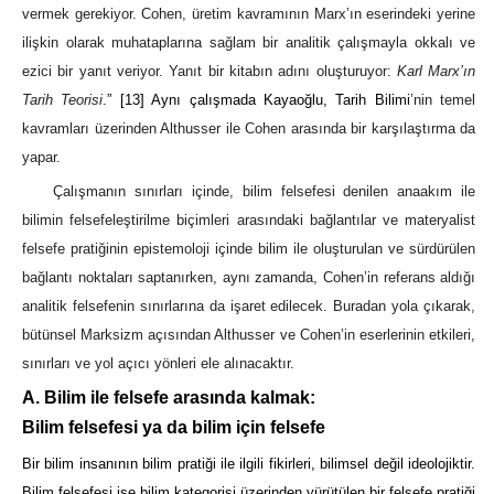
vermek gerekiyor. Cohen, üretim kavramının Marx’ın eserindeki yerine
ilişkin olarak muhataplarına sağlam bir analitik çalışmayla okkalı ve
ezici bir yanıt veriyor. Yanıt bir kitabın adını oluşturuyor:
Karl Marx’ın
Tarih Teorisi
.
”
[13]
Aynı çalışmada Kayaoğlu, Tarih Bilimi
’nin temel
kavramları üzerinden Althusser ile Cohen arasında bir karşılaştırma da
yapar.
Çalışmanın sınırları içinde, bilim felsefesi denilen anaakım ile
bilimin felsefeleştirilme biçimleri arasındaki bağlantılar ve materyalist
felsefe pratiğinin epistemoloji içinde bilim ile oluşturulan ve sürdürülen
bağlantı noktaları saptanırken, aynı zamanda, Cohen’in referans aldığı
analitik felsefenin sınırlarına da işaret edilecek. Buradan yola çıkarak,
bütünsel Marksizm açısından Althusser ve Cohen’in eserlerinin etkileri,
sınırları ve yol açıcı yönleri ele alınacaktır.
A. Bilim ile felsefe arasında kalmak:
Bilim felsefesi ya da bilim için felsefe
Bir bilim insanının bilim pratiği ile ilgili fikirleri, bilimsel değil ideolojiktir.
Bilim felsefesi ise bilim kategorisi üzerinden yürütülen bir felsefe pratiği