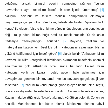
olduğunu, ancak bilimsel eserini vermesine rağmen “bunun
kavramlarını aynı kesinlikte felsefi bir eser içinde üretmemiş”
[4]
olduğunu savunur ve felsefe teorisini semptomatik okumayla
oluşturmaya çalışır. Ona göre bilim, felsefi ideolojiden “epistemolojik
kopuş” ile oluşur; felsefe ise, bilme sürecini önceleyen, onu denetleyen
değil, takip eden, bilime bağlı ardıl bir teorik pratiktir. Ya da onun
ifadesiyle “teorik-pratiğin Teorisi”dir.
[5]
Böylece, “realizm ve
materyalizm kategorileri, özellikle bilim kategorisini savunarak bilimin
yükünü hafifletmesi için felsefi görev”
[6]
olarak belirir. “Althusser, bilim
kavramı ile bilim kategorisini birbirinden ayırmanın felsefenin önemini
azaltmaktan çok arttırdığını bize ısrarla hatırlatır. Felsefi bilim
kategorisi verili bir kavram değil, geçerli hale getirilmesi için
savaşılması gereken bir kavramdır ve bu savaşın gerçekleştiği yer
felsefedir.”
[7]
Yani bilim kendi pratiği içinde işleyen nesnel bir süreçtir,
onu ancak dışarıdan felsefe ile savunabiliriz. Cohen’in felsefesinde ise,
Kayan’ın da belirttiği gibi, “felsefe alanında yürütülen polemik Cohen ve
analitik Marksistlerce bir bütün olarak Marksizm alanına tahvil