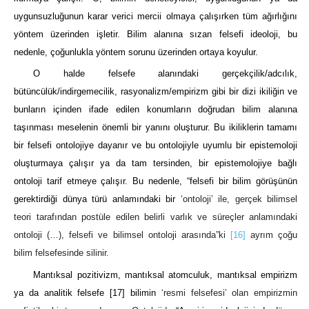
uygunsuzluğunun karar verici mercii olmaya çalışırken tüm ağırlığını
yöntem üzerinden işletir. Bilim alanına sızan felsefi ideoloji, bu
nedenle, çoğunlukla yöntem sorunu üzerinden ortaya koyulur.
O halde felsefe alanındaki gerçekçilik/adcılık,
bütüncülük/indirgemecilik, rasyonalizm/empirizm gibi bir dizi ikiliğin ve
bunların içinden ifade edilen konumların doğrudan bilim alanına
taşınması meselenin önemli bir yanını oluşturur. Bu ikiliklerin tamamı
bir felsefi ontolojiye dayanır ve bu ontolojiyle uyumlu bir epistemoloji
oluşturmaya çalışır ya da tam tersinden, bir epistemolojiye bağlı
ontoloji tarif etmeye çalışır. Bu nedenle, “felsefi bir bilim görüşünün
gerektirdiği dünya türü anlamındaki bir
‘ontoloji’ ile, gerçek bilimsel
teori tarafından postüle edilen belirli varlık ve süreçler anlamındaki
ontoloji (…), felsefi ve bilimsel ontoloji arasında”ki
[16]
ayrım çoğu
bilim felsefesinde silinir.
Mantıksal pozitivizm, mantıksal atomculuk, mantıksal empirizm
ya da analitik felsefe
[17]
bilimin
‘resmi felsefesi’ olan empirizmin