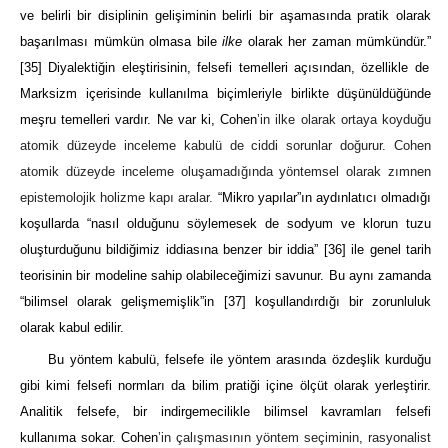
ve belirli bir disiplinin gelişiminin belirli bir aşamasında pratik olarak
başarılması mümkün olmasa bile
ilke
olarak her zaman mümkündür.”
[35]
Diyalektiğin eleştirisinin, felsefi temelleri açısından, özellikle de
Marksizm içerisinde kullanılma biçimleriyle birlikte düşünüldüğünde
meşru temelleri vardır. Ne var ki, Cohen
’in ilke olarak ortaya koyduğu
atomik düzeyde inceleme kabulü de ciddi sorunlar doğurur. Cohen
atomik düzeyde inceleme oluşamadığında yöntemsel olarak zımnen
epistemolojik holizme kapı aralar.
“Mikro yapılar”ın aydınlatıcı olmadığı
koşullarda “nasıl olduğunu söylemesek de sodyum ve klorun tuzu
oluşturduğunu bildiğimiz iddiasına benzer bir iddia”
[36]
ile genel tarih
teorisinin bir modeline sahip olabileceğimizi savunur. Bu aynı zamanda
“bilimsel olarak gelişmemişlik”in
[37]
koşullandırdığı bir zorunluluk
olarak kabul edilir.
Bu yöntem kabulü, felsefe ile yöntem arasında özdeşlik kurduğu
gibi kimi felsefi normları da bilim pratiği içine ölçüt olarak yerleştirir.
Analitik felsefe, bir indirgemecilikle bilimsel kavramları felsefi
kullanıma sokar. Cohen
’in çalışmasının yöntem seçiminin, rasyonalist