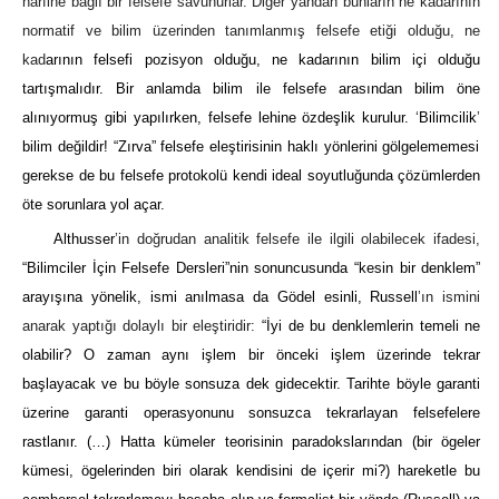
harfine bağlı bir felsefe savunurlar. Diğer yandan bunların ne kadarının
normatif ve bilim üzerinden tanımlanmış felsefe etiği olduğu, ne
kad
arının felsefi pozisyon olduğu, ne kadarının bilim içi olduğu
tartışmalıdır. Bir anlamda bilim ile felsefe arasından bilim öne
alınıyormuş gibi yapılırken, felsefe lehine özdeşlik kurulur.
‘
Bilimcilik
’
bilim değildir! “Zırva” felsefe eleştirisinin haklı yönlerini gölgelememesi
gerekse de bu felsefe protokolü kendi ideal soyutluğunda çözümlerden
öte sorunlara yol açar.
Althusser
’in doğrudan analitik felsefe ile ilgili olabilecek ifadesi,
“Bilimciler İçin Felsefe Dersleri”nin sonuncusunda “kesin bir denklem”
arayışına yönelik, ismi anılmasa da Gödel esinli, Russell
’ın ismini
anarak yaptığı dolaylı bir eleştiridir:
“İyi de bu denklemlerin temeli ne
olabilir? O zaman aynı işlem bir önceki işlem üzerinde tekrar
başlayacak ve bu böyle sonsuza dek gidecektir. Tarihte böyle garanti
üzerine garanti operasyonunu sonsuzca tekrarlayan felsefelere
rastlanır. (…) Hatta kümeler teorisinin paradokslarından (bir ögeler
kümesi, ögelerinden biri olarak kendisini de içerir mi?) hareketle bu