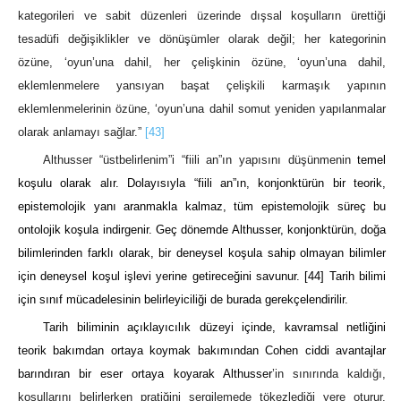
kategorileri ve sabit düzenleri üzerinde dışsal koşulların ürettiği
tesadüfi değişiklikler ve dönüşümler olarak değil; her kategorinin
özüne, ‘oyun’una dahil, her çelişkinin özüne, ‘oyun’una dahil,
eklemlenmelere yansıyan başat çelişkili karmaşık yapının
eklemlenmelerinin özüne, ‘oyun’una dahil somut yeniden yapılanmalar
olarak anlamayı sağlar.”
[43]
Althusser “üstbelirlenim”i “fiili an”ın yapısını düşünmenin
temel
koşulu olarak alır. Dolayısıyla “fiili an”ın, konjonktürün bir teorik,
epistemolojik yanı aranmakla kalmaz, tüm epistemolojik süreç bu
ontolojik koşula indirgenir. Geç dönemde Althusser, konjonktürün, doğa
bilimlerinden farklı olarak, bir deneysel koşula sahip olmayan bilimler
için deneysel koşul işlevi yerine getireceğini savunur.
[44]
Tarih bilimi
için sınıf mücadelesinin belirleyiciliği de burada gerekçelendirilir.
Tarih biliminin açıklayıcılık düzeyi içinde, kavramsal netliğini
teorik bakımdan ortaya koymak bakımından Cohen ciddi avantajlar
barındıran bir eser ortaya koyarak Althusser
’in sınırında kaldığı,
koşullarını belirlerken pratiğini sergilemede tökezlediği yere oturur.