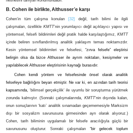
nesnesini tanıyan konumundadır.
B. Cohen ile birlikte, Althusser’e karşı
Cohen’in tüm çalışma konuları
[32]
değil, tarih bilimi ile ilgili
çalışmaları, özellikle
KMTT
’nin yorumlayıcı değil açıklayıcı yapısı ve
yöntemsel, felsefi bildirimleri değil pratik halde karşılaştığımız,
KMTT
içinde beliren sınıflandırılmış analitik yaklaşım temas noktamızdır.
Kesin yöntemsel bildirimleri ve felsefesi,
“zırva felsefe” eleştirisi
belirgin olsa da bizce Althusser ile ayrım noktaları, kesişmeler ve
yapılabilecek Althusser eleştirisinin kaynağı burasıdır.
Cohen kendi yöntem ve felsefesinde önsel olarak analitik
felsefeye bağlılığını beyan etmiştir. Ne var ki, en azından tarih teorisi
kapsamında,
‘bilimsel gerçekçilik’ ile uyumlu bir soruşturma yürütmek
zorunda kalmıştır. (Sonraki çalışmalarında,
KMTT
’nin dışında kalan,
onun sonuçlarının ‘katı’ analitik sınamadan geçememesiyle Marksizm
dışı bir sosyalizm savunusuna girmesinden ayrı olarak alıyoruz.)
Cohen, tarih biliminin uygulamalı bir felsefe aracılığıyla güçlü bir
savunusunu oluşturur. Sonraki çalışmaları
“bir gelecek toplum