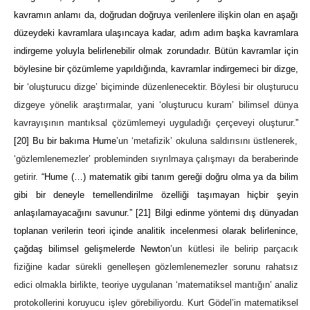
kavramın anlamı da, doğrudan doğruya verilenlere ilişkin olan en aşağı
düzeydeki kavramlara ulaşıncaya kadar, adım adım başka kavramlara
indirgeme yoluyla belirlenebilir olmak zorundadır. Bütün kavramlar için
böylesine bir çözümleme yapıldığında, kavramlar indirgemeci bir dizge,
bir
‘oluşturucu dizge’ biçiminde düzenlenecektir. Böylesi bir oluşturucu
dizgeye yönelik araştırmalar, yani ‘oluşturucu kuram’ bilimsel dünya
kavrayışının mantıksal çözümlemeyi uyguladığı çerçeveyi oluşturur.
”
[20]
Bu bir bakıma Hume
’un ‘metafizik’ okuluna saldırısını üstlenerek,
‘gözlemlenemezler’ probleminden sıyrılmaya çalışmayı da beraberinde
getirir.
“Hume (…) matematik gibi tanım gereği doğru olma ya da bilim
gibi bir deneyle temellendirilme özelliği taşımayan hiçbir şeyin
anlaşılamayacağını savunur.”
[21]
Bilgi edinme yöntemi dış dünyadan
toplanan verilerin teori içinde analitik incelenmesi olarak belirlenince,
çağdaş bilimsel gelişmelerde Newton
’un kütlesi ile belirip parçacık
fiziğine kadar sürekli genelleşen gözlemlenemezler sorunu rahatsız
edici olmakla birlikte, teoriye uygulanan ‘matematiksel mantığın’ analiz
protokollerini koruyucu işlev görebiliyordu. Kurt Gödel’in matematiksel