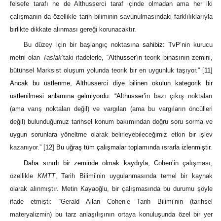
felsefe tarafı ne de Althusserci taraf içinde olmadan ama her iki
çalışmanın da özellikle tarih biliminin savunulmasındaki farklılıklarıyla
birlikte dikkate alınması gereği korunacaktır.
Bu düzey için bir başlangıç noktasına
sahibiz: TvP
’nin kurucu
metni olan
Taslak
’taki ifadelerle
, “Althusser
’in teorik binasının zemini,
bütünsel Marksist oluşum yolunda teorik bir en uygunluk taşıyor.
”
[11]
Ancak bu üstlenme, Althusserci diye bilinen okulun kategorik bir
üstlenilmesi anlamına gelmiyordu: “Althusser
’in bazı çıkış noktaları
(ama varış noktaları değil) ve vargıları (ama bu vargıların öncülleri
değil) bulunduğumuz tarihsel konum bakımından doğru soru sorma ve
uygun sorunlara yöneltme olarak belirleyebileceğimiz etkin bir işlev
kazanıyor.
”
[12]
Bu uğraş tüm çalışmalar toplamında ısrarla izlenmiştir.
Daha sınırlı bir zeminde olmak kaydıyla, Cohen
’in çalışması,
özellikle
KMTT
, Tarih Bilimi’nin uygulanmasında temel bir kaynak
olarak alınmıştır. Metin Kayaoğlu, bir çalışmasında bu durumu şöyle
ifade etmişti:
“
Gerald Allan Cohen’e Tarih Bilimi’nin (tarihsel
materyalizmin) bu tarz anlaşılışının ortaya konuluşunda özel bir yer