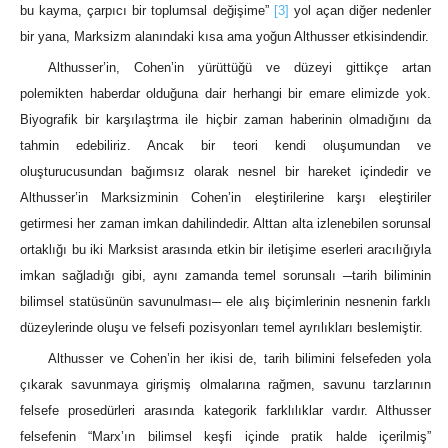
bu kayma, çarpıcı bir toplumsal değişime”
[3]
yol açan diğer nedenler
bir yana, Marksizm alanındaki kısa ama yoğun Althusser etkisindendir.
Althusser’in, Cohen’in yürüttüğü ve düzeyi gittikçe artan
polemikten haberdar olduğuna dair herhangi bir emare elimizde yok.
Biyografik bir karşılaştrma ile hiçbir zaman haberinin olmadığını da
tahmin edebiliriz. Ancak bir teori kendi oluşumundan ve
oluşturucusundan bağımsız olarak nesnel bir hareket içindedir ve
Althusser’in Marksizminin Cohen’in eleştirilerine karşı eleştiriler
getirmesi her zaman imkan dahilindedir. Alttan alta izlenebilen sorunsal
ortaklığı bu iki Marksist arasında etkin bir iletişime eserleri aracılığıyla
imkan sağladığı gibi, aynı zamanda temel sorunsalı ─tarih biliminin
bilimsel statüsünün savunulması─ ele alış biçimlerinin nesnenin farklı
düzeylerinde oluşu ve felsefi pozisyonları temel ayrılıkları beslemiştir.
Althusser ve Cohen’in her ikisi de, tarih bilimini felsefeden yola
çıkarak savunmaya girişmiş olmalarına rağmen, savunu tarzlarının
felsefe prosedürleri arasında kategorik farklılıklar vardır. Althusser
felsefenin “Marx’ın bilimsel keşfi içinde pratik halde içerilmiş”