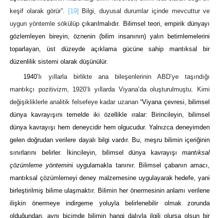
keşif olarak görür”.
[19]
Bilgi, duyusal durumlar içinde mevcuttur ve
uygun yöntemle sökülüp
çıkarılmalıdır. Bilimsel teori, empirik dünyayı
gözlemleyen bireyin, öznenin (bilim insanının) yalın betimlemelerini
toparlayan, üst düzeyde açıklama gücüne sahip mantıksal bir
düzenlilik sistemi olarak düşünülür.
1940
’lı yıllarla birlikte ana bileşenlerinin ABD’ye taşındığı
mantıkçı pozitivizm, 1920’li yıllarda Viyana’da oluşturulmuştu. Kimi
değişikliklerle analitik felsefeye kadar uzanan
“Viyana çevresi, bilimsel
dünya kavrayışını temelde iki özellikle ıralar: Birincileyin, bilimsel
dünya kavrayışı hem deneycidir hem olgucudur. Yalnızca deneyimden
gelen doğrudan verilere dayalı bilgi vardır. Bu, meşru bilimin içeriğinin
sınırlarını belirler. İkincileyin, bilimsel dünya kavrayışı
mantıksal
çözümleme yöntemi
ni uygulamakla tanınır. Bilimsel çabanın amacı,
mantıksal çözümlemeyi deney malzemesine uygulayarak hedefe, yani
birleştirilmiş bilime ulaşmaktır. Bilimin her önermesinin anlamı verilene
ilişkin önermeye indirgeme yoluyla belirlenebilir olmak zorunda
olduğundan, aynı biçimde bilimin hangi dalıyla ilgili olursa olsun bir