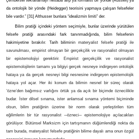
çembersel tekrarlamayı hesaba alıp ya formalist bir yönde (Russell) ya
da ontolojik bir yönde (Heidegger) teorisini yapmaya çalışan felsefeler
bile vardır.”
[31]
Althusser bunlara “idealizmin limiti” der.
Bilim pratiği içindeki yöntem seçimiyle, bunlar üzerinde yürütülen
felsefe pratiği arasındaki fark tanınmadığında, bilim felsefenin
hakimiyetine bırakılır. Tarih bilimi
nin materyalist felsefe pratiği ile
savunulması, empirist olmayan bir gerçekçilik ve rasyonalist olmayan
bir epistemolojiyi gerektirir. Empirist gerçekçilik ve rasyonalist
epistemolojilerin tamamı ya bilgiyi gerçek nesneye indirgeyen ontolojik
hataya ya da gerçek nesneyi bilgi nesnesine indirgeyen epistemolojik
hataya yol açar. Her iki konum da bilimin nesnel bir süreç olarak
‘özne’den bağımsız varlığını örtük ya da açık bir biçimde öznecilikle
budar. İster dilsel sınama, ister anlamsal sınama yöntemi biçiminde
olsun, bilim pratiğinin üzerine bir norm olarak yerleştirilen tüm
eğilimlerin bir tür rasyonalist ─özneci─ epistemolojiye açılacakları
görülüyor. Bütünsel Marksizm için tartışmanın düğümlendiği nokta da
tam burada, materyalist felsefe pratiğinin bilime dayalı ama onun özgül