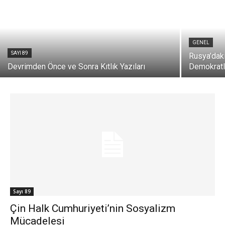
GENEL
SAYI 89
Rusya’daki
Devrimden Önce ve Sonra Kıtlık Yazıları
Demokratla
Sayı 89
Çin Halk Cumhuriyeti’nin Sosyalizm
Mücadelesi