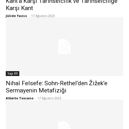
Kant’a Karşı Tarihselcilik ve Tarihselciliğe
Karşı Kant
Jülide Yazıcı
-
17 Ağustos 2023
Sayı 89
Nihaî Felsefe: Sohn-Rethel’den Žižek’e
Sermayenin Metafiziği
Alberto Toscano
-
17 Ağustos 2023