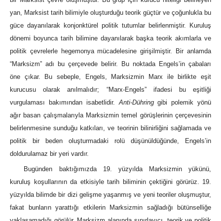
yan, Marksist tarih bilimiyle oluşturduğu teorik güçtür ve çoğunlukla bu
güce dayanılarak konjonktürel politik tutumlar belirlenmiştir. Kuruluş
dönemi boyunca tarih bilimine dayanılarak başka teorik akımlarla ve
politik çevrelerle hegemonya mücadelesine girişilmiştir. Bir anlamda
“Marksizm” adı bu çerçevede belirir. Bu noktada Engels’in çabaları
öne çıkar. Bu sebeple, Engels, Marksizmin Marx ile birlikte eşit
kurucusu olarak anılmalıdır; “Marx-Engels” ifadesi bu eşitliği
vurgulaması bakımından isabetlidir.
Anti-Dühring
gibi polemik yönü
ağır basan çalışmalarıyla Marksizmin temel görüşlerinin çerçevesinin
belirlenmesine sunduğu katkıları, ve teorinin bilinirliğini sağlamada ve
politik bir beden oluşturmadaki rolü düşünüldüğünde, Engels’in
doldurulamaz bir yeri vardır.
Bugünden baktığımızda 19. yüzyılda Marksizmin yükünü,
kuruluş koşullarının da etkisiyle tarih biliminin çektiğini görürüz. 19.
yüzyılda bilimde bir dizi gelişme yaşanmış ve yeni teoriler oluşmuştur,
fakat bunların yarattığı etkilerin Marksizmin sağladığı bütünselliğe
yaklaşamadığı görülür. Marksizm alanında sınırlayıcı, teorik ve politik