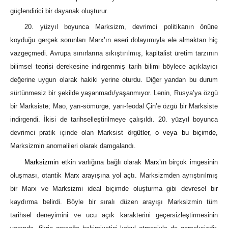
güçlendirici bir dayanak oluşturur.
20. yüzyıl boyunca Marksizm, devrimci politikanın önüne
koyduğu gerçek sorunları Marx’ın eseri dolayımıyla ele almaktan hiç
vazgeçmedi. Avrupa sınırlarına sıkıştırılmış, kapitalist üretim tarzının
bilimsel teorisi derekesine indirgenmiş tarih bilimi böylece açıklayıcı
değerine uygun olarak hakiki yerine oturdu. Diğer yandan bu durum
sürtünmesiz bir şekilde yaşanmadı/yaşanmıyor. Lenin, Rusya’ya özgü
bir Marksiste; Mao, yarı-sömürge, yarı-feodal Çin’e özgü bir Marksiste
indirgendi. İkisi de tarihselleştirilmeye çalışıldı. 20. yüzyıl boyunca
devrimci pratik içinde olan Marksist
örgütler, o veya bu biçimde,
Marksizmin anomalileri olarak damgalandı.
Marksizmin
etkin varlığına bağlı olarak
Marx’ın
birçok imgesinin
oluşması, otantik Marx arayışına yol açtı. Marksizmden ayrıştırılmış
bir Marx ve Marksizmi ideal biçimde oluşturma gibi devresel bir
kaydırma belirdi. Böyle bir sıralı düzen arayışı Marksizmin tüm
tarihsel deneyimini ve ucu açık karakterini geçersizleştirmesinin