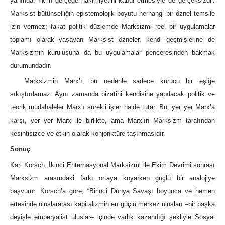
yanında,
fikrin gerçeğe hakimiyetini kabul etmesiyle de gerçeksizdir.
Marksist bütünselliğin epistemolojik boyutu herhangi bir öznel temsile
izin vermez; fakat politik düzlemde Marksizmi reel bir uygulamalar
toplamı olarak yaşayan Marksist özneler, kendi geçmişlerine de
Marksizmin kuruluşuna da bu uygulamalar penceresinden bakmak
durumundadır.
Marksizmin Marx’ı, bu nedenle sadece kurucu bir eşiğe
sıkıştırılamaz. Aynı zamanda bizatihi kendisine yapılacak politik ve
teorik müdahaleler Marx’ı sürekli işler halde tutar. Bu, yer yer Marx’a
karşı, yer yer Marx ile birlikte, ama Marx’ın Marksizm tarafından
kesintisizce ve etkin olarak konjonktüre taşınmasıdır.
Sonuç
Karl Korsch, İkinci Enternasyonal Marksizmi ile Ekim Devrimi sonrası
Marksizm arasındaki farkı ortaya koyarken güçlü bir analojiye
başvurur. Korsch’a göre, “Birinci Dünya Savaşı boyunca ve hemen
ertesinde uluslararası kapitalizmin en güçlü merkez ulusları ‒bir başka
deyişle emperyalist uluslar‒ içinde varlık kazandığı şekliyle Sosyal