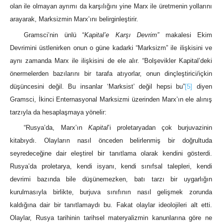
olan ile olmayan ayrımı da karşılığını yine Marx ile üretmenin yollarını
arayarak, Marksizmin Marx’ını belirginleştirir.
Gramsci’nin ünlü “
Kapital’e Karşı
Devrim”
makalesi Ekim
Devrimini üstlenirken onun o güne kadarki “Marksizm” ile ilişkisini ve
aynı zamanda Marx ile ilişkisini de ele alır. “Bolşevikler Kapital’deki
önermelerden bazılarını bir tarafa atıyorlar, onun dinçleştirici/içkin
düşüncesini değil. Bu insanlar ‘Marksist’ değil hepsi bu”
[5]
diyen
Gramsci, İkinci Enternasyonal Marksizmi üzerinden Marx’ın ele alınış
tarzıyla da hesaplaşmaya yönelir:
“Rusya’da, Marx’ın
Kapital
’i proletaryadan çok burjuvazinin
kitabıydı. Olayların nasıl önceden belirlenmiş bir doğrultuda
seyredeceğine dair eleştirel bir tanıtlama olarak kendini gösterdi.
Rusya’da proletarya, kendi isyanı, kendi sınıfsal talepleri, kendi
devrimi bazında bile düşünemezken, batı tarzı bir uygarlığın
kurulmasıyla birlikte, burjuva sınıfının nasıl gelişmek zorunda
kaldığına dair bir tanıtlamaydı bu. Fakat olaylar ideolojileri alt etti.
Olaylar, Rusya tarihinin tarihsel materyalizmin kanunlarına göre ne