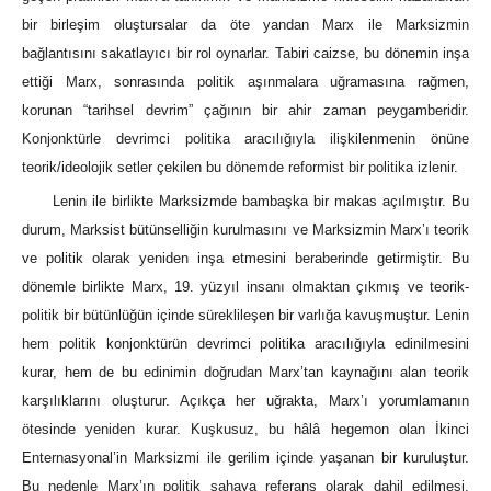
bir birleşim oluştursalar da öte yandan Marx ile Marksizmin
bağlantısını sakatlayıcı bir rol oynarlar. Tabiri caizse, bu dönemin inşa
ettiği Marx, sonrasında politik aşınmalara uğramasına rağmen,
korunan “tarihsel devrim” çağının bir ahir zaman peygamberidir.
Konjonktürle devrimci politika aracılığıyla ilişkilenmenin önüne
teorik/ideolojik setler çekilen bu dönemde reformist bir politika izlenir.
Lenin ile birlikte Marksizmde bambaşka bir makas açılmıştır. Bu
durum, Marksist bütünselliğin kurulmasını ve Marksizmin Marx’ı teorik
ve politik olarak yeniden inşa etmesini beraberinde getirmiştir. Bu
dönemle birlikte Marx, 19. yüzyıl insanı olmaktan çıkmış ve teorik-
politik bir bütünlüğün içinde süreklileşen bir varlığa kavuşmuştur. Lenin
hem politik konjonktürün devrimci politika aracılığıyla edinilmesini
kurar, hem de bu edinimin doğrudan Marx’tan kaynağını alan teorik
karşılıklarını oluşturur. Açıkça her uğrakta, Marx’ı yorumlamanın
ötesinde yeniden kurar. Kuşkusuz, bu hâlâ hegemon olan İkinci
Enternasyonal’in Marksizmi ile gerilim içinde yaşanan bir kuruluştur.
Bu nedenle Marx’ın politik sahaya referans olarak dahil edilmesi,