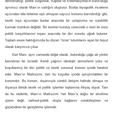
demokratlığı, politik sürgünlük,
Kapital
ve Enternasyonal’in kuruculuğu
ayrımsız olarak Marx’ın varlığını oluşturur. Bunlar biyografik inceleme
açısından bile birbirine eşit olmayan sayısız konumu barındırdığı gibi,
teorik inşa açısından bunlar arasında bir uzlaştırma ve süreklilik
kurmak mümkün değildir. Bir teorinin kuruluş sürecinde o teori ile onun
politik karşılıklarının inşası arasında bir dizi zorunlu uğrak bulunur.
Toplam esere baktığımızda bu düzen “özne” tutumlarını aşan bir boyut
olarak karşımıza çıkar.
Karl Marx, aynı zamanda doğal olarak, bulunduğu çağa ait yönler
barındıran bir öznedir. Kendi çağının ideolojik atmosferini solur ve
koşullanmış bir dizi politik ve teorik sorunsal kümesi içinde hareket
eder. Marx’ın Marksizmi, tüm bu koşullar içinde ayrıştırılabilen bir
konumdur. Bu konum, dışarısıyla sürekli iletişim halinde olmaya ve
dışarıya dönük teorik ve politik işlemler toplamına ihtiyaç duyar. Tam
da bu nedenle, Marx’ın Marksizmi “net Marx”a doğru bir eksiltme
işlemi değil, tarihsel-politik oluşla bağlarını süreklileştiren ve
güçlendiren bir genişletme işlemidir.