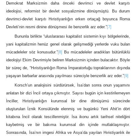
Demokrat Marksizmin daha önceki devrimci ve devlet karşıtı
ideolojisi, reformist bir devlet sosyalizmine dönüşmüştü. Bu durum
devrimci-devlet karşıtı Hıristiyanlığın erken ortaçağ boyunca Roma
Devleti’nin resmi dinine dönüşmesi ile benzerlik arz eder.”
[7]
Bununla birlikte “uluslararası kapitalist sistemin kıyı bölgelerinde,
yani kapitalizmin henüz genel olarak gelişmediği yerlerde vuku bulan
mücadeleler söz konusudur.”
[8]
Bu mücadeleler aradıkları bütünlüklü
ideolojiyi Ekim Devrimiyle beliren Marksizmin içinden bulacaktır. Böyle
bir süreç de, “Hıristiyanlığın Roma İmparatorluğu topraklarının dışında
yaşayan barbarlar arasında yayılması süreciyle benzerlik arz eder.”
[9]
Korsch’un analojisini sürdürürsek, İsa’dan sonra onun yaşamını
anlatan bir dizi İncil ortaya çıkmıştır. Sayısı bugün için kestirilemeyen
İnciller, Hıristiyanlığın kurumsal bir dine dönüşümü sürecinde
oluşturulan İznik Konsülünde elenmiş ve bugünkü Yeni Ahit’in dört
kitabına İncil olarak tescillenmiştir. İsa ikonu artık tarihsel niteliğini
kaybetmiş ve bir bakıma kurumsal din içinde mutlaklaşmıştır.
Sonrasında, İsa’nın imgesi Afrika ve Asya’da yayılan Hıristiyanlık ile