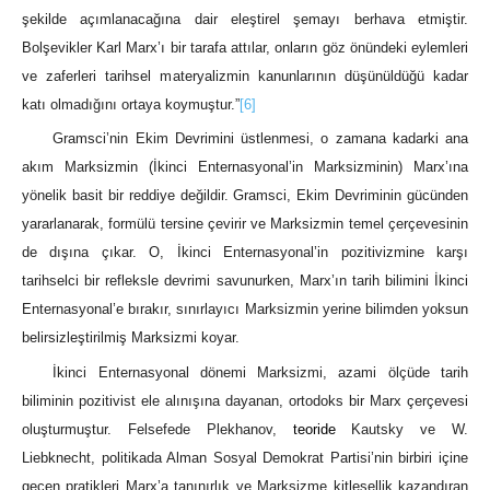
şekilde açımlanacağına dair eleştirel şemayı berhava etmiştir.
Bolşevikler Karl Marx’ı bir tarafa attılar, onların göz önündeki eylemleri
ve zaferleri tarihsel materyalizmin kanunlarının düşünüldüğü kadar
katı olmadığını ortaya koymuştur.”
[6]
Gramsci’nin Ekim Devrimini üstlenmesi, o zamana kadarki ana
akım Marksizmin (İkinci Enternasyonal’in Marksizminin) Marx’ına
yönelik basit bir reddiye değildir. Gramsci, Ekim Devriminin gücünden
yararlanarak, formülü tersine çevirir ve Marksizmin temel çerçevesinin
de dışına çıkar. O, İkinci Enternasyonal’in pozitivizmine karşı
tarihselci bir refleksle devrimi savunurken, Marx’ın tarih bilimini İkinci
Enternasyonal’e bırakır, sınırlayıcı Marksizmin yerine bilimden yoksun
belirsizleştirilmiş Marksizmi koyar.
İkinci Enternasyonal dönemi Marksizmi, azami ölçüde tarih
biliminin pozitivist ele alınışına dayanan, ortodoks bir Marx çerçevesi
oluşturmuştur. Felsefede Plekhanov,
teoride
Kautsky ve W.
Liebknecht, politikada Alman Sosyal Demokrat Partisi’nin birbiri içine
geçen pratikleri Marx’a tanınırlık ve Marksizme kitlesellik kazandıran