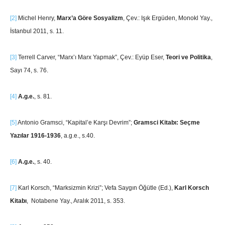
[2]
Michel Henry,
Marx’a Göre Sosyalizm
, Çev.: Işık Ergüden, Monokl Yay.,
İstanbul 2011, s. 11.
[3]
Terrell Carver, “Marx’ı Marx Yapmak”, Çev.: Eyüp Eser,
Teori ve Politika
,
Sayı 74, s. 76.
[4]
A.g.e.
, s. 81.
[5]
Antonio Gramsci, “Kapital’e Karşı Devrim”;
Gramsci Kitabı: Seçme
Yazılar 1916-1936
, a.g.e., s.40.
[6]
A.g.e.
, s. 40.
[7]
Karl Korsch, “Marksizmin Krizi”; Vefa Saygın Öğütle (Ed.),
Karl Korsch
Kitabı
, Notabene Yay., Aralık 2011, s. 353.