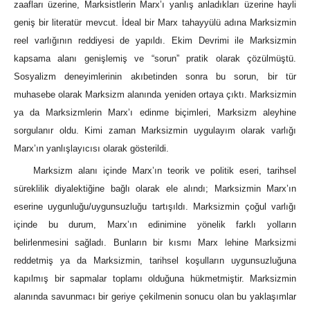
zaafları üzerine, Marksistlerin Marx’ı yanlış anladıkları üzerine hayli
geniş bir literatür mevcut. İdeal bir Marx tahayyülü adına Marksizmin
reel varlığının reddiyesi de yapıldı. Ekim Devrimi ile Marksizmin
kapsama alanı genişlemiş ve “sorun” pratik olarak çözülmüştü.
Sosyalizm deneyimlerinin akıbetinden sonra bu sorun, bir tür
muhasebe olarak Marksizm alanında yeniden ortaya çıktı. Marksizmin
ya da Marksizmlerin Marx’ı edinme biçimleri, Marksizm aleyhine
sorgulanır oldu. Kimi zaman Marksizmin uygulayım olarak varlığı
Marx’ın yanlışlayıcısı olarak gösterildi.
Marksizm alanı içinde Marx’ın teorik ve politik eseri, tarihsel
süreklilik diyalektiğine bağlı olarak ele alındı; Marksizmin Marx’ın
eserine uygunluğu/uygunsuzluğu tartışıldı. Marksizmin çoğul varlığı
içinde bu durum, Marx’ın edinimine yönelik farklı yolların
belirlenmesini sağladı. Bunların bir kısmı Marx lehine Marksizmi
reddetmiş ya da Marksizmin, tarihsel koşulların uygunsuzluğuna
kapılmış bir sapmalar toplamı olduğuna hükmetmiştir. Marksizmin
alanında savunmacı bir geriye çekilmenin sonucu olan bu yaklaşımlar