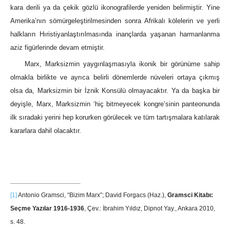
kara derili ya da çekik gözlü ikonografilerde yeniden belirmiştir. Yine
Amerika’nın sömürgeleştirilmesinden sonra Afrikalı kölelerin ve yerli
halkların Hıristiyanlaştırılmasında inançlarda yaşanan harmanlanma
aziz figürlerinde devam etmiştir.
Marx, Marksizmin yaygınlaşmasıyla ikonik bir görünüme sahip
olmakla birlikte ve ayrıca belirli dönemlerde nüveleri ortaya çıkmış
olsa da, Marksizmin bir İznik Konsülü olmayacaktır. Ya da başka bir
deyişle, Marx, Marksizmin ‘hiç bitmeyecek kongre’sinin panteonunda
ilk sıradaki yerini hep korurken görülecek ve tüm tartışmalara katılarak
kararlara dahil olacaktır.
[1]
Antonio Gramsci, “Bizim Marx”; David Forgacs (Haz.),
Gramsci Kitabı:
Seçme Yazılar 1916-1936
, Çev.: İbrahim Yıldız, Dipnot Yay., Ankara 2010,
s. 48.