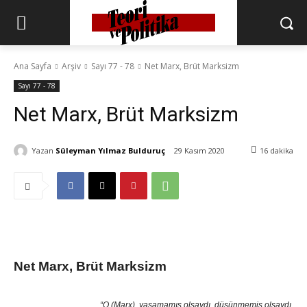
Ana Sayfa
Arşiv
Sayı 77 - 78
Net Marx, Brüt Marksizm
Sayı 77 - 78
Net Marx, Brüt Marksizm
Yazan
Süleyman Yılmaz Bulduruç
29 Kasım 2020
16
dakika
Net Marx, Brüt Marksizm
“O (Marx), yaşamamış olsaydı, düşünmemiş olsaydı,