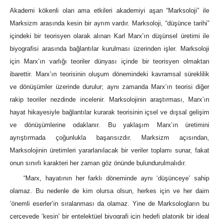
Akademi kökenli olan ama etkileri akademiyi aşan “Marksoloji” ile
Marksizm arasında kesin bir ayrım vardır. Marksoloji, “düşünce tarihi”
içindeki bir teorisyen olarak alınan Karl Marx’ın düşünsel üretimi ile
biyografisi arasında bağlantılar kurulması üzerinden işler. Marksoloji
için Marx’ın varlığı teoriler dünyası içinde bir teorisyen olmaktan
ibarettir. Marx’ın teorisinin oluşum dönemindeki kavramsal süreklilik
ve dönüşümler üzerinde durulur; aynı zamanda Marx’ın teorisi diğer
rakip teoriler nezdinde incelenir. Marksolojinin araştırması, Marx’ın
hayat hikayesiyle bağlantılar kurarak teorisinin içsel ve dışsal gelişim
ve dönüşümlerine odaklanır. Bu yaklaşım Marx’ın üretimini
ayrıştırmada çoğunlukla başarısızdır. Marksizm açısından,
Marksolojinin üretimleri yararlanılacak bir veriler toplamı sunar, fakat
onun sınırlı karakteri her zaman göz önünde bulundurulmalıdır.
“Marx, hayatının her farklı döneminde aynı ‘düşünceye’ sahip
olamaz. Bu nedenle de kim olursa olsun, herkes için ve her daim
‘önemli eserler’in sıralanması da olamaz. Yine de Marksologların bu
çerçevede ‘kesin’ bir entelektüel biyografi için hedefi platonik bir ideal