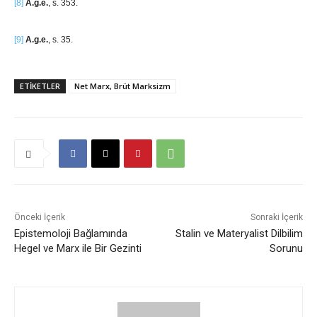
[8]
A.g.e.
, s. 353.
[9]
A.g.e.
, s. 35.
ETIKETLER
Net Marx, Brüt Marksizm
Önceki İçerik
Sonraki İçerik
Epistemoloji Bağlamında
Stalin ve Materyalist Dilbilim
Hegel ve Marx ile Bir Gezinti
Sorunu