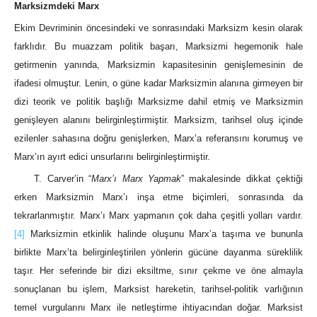
Marksizmdeki Marx
Ekim Devriminin öncesindeki ve sonrasındaki Marksizm kesin olarak
farklıdır. Bu muazzam politik başarı, Marksizmi hegemonik hale
getirmenin yanında, Marksizmin kapasitesinin genişlemesinin de
ifadesi olmuştur. Lenin, o güne kadar Marksizmin alanına girmeyen bir
dizi teorik ve politik başlığı Marksizme dahil etmiş ve Marksizmin
genişleyen alanını belirginleştirmiştir. Marksizm, tarihsel oluş içinde
ezilenler sahasına doğru genişlerken, Marx’a referansını korumuş ve
Marx’ın ayırt edici unsurlarını belirginleştirmiştir.
T. Carver’in “
Marx’ı Marx Yapmak
” makalesinde dikkat çektiği
erken Marksizmin Marx’ı inşa etme biçimleri, sonrasında da
tekrarlanmıştır. Marx’ı Marx yapmanın çok daha çeşitli yolları vardır.
[4]
Marksizmin etkinlik halinde oluşunu Marx’a taşıma ve bununla
birlikte Marx’ta belirginleştirilen yönlerin gücüne dayanma süreklilik
taşır. Her seferinde bir dizi eksiltme, sınır çekme ve öne almayla
sonuçlanan bu işlem, Marksist hareketin, tarihsel-politik varlığının
temel vurgularını Marx ile netleştirme ihtiyacından doğar. Marksist