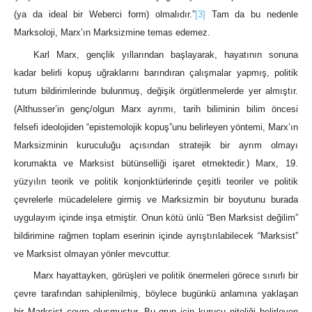
(ya da ideal bir Weberci form) olmalıdır.”
[3]
Tam da bu nedenle
Marksoloji, Marx’ın Marksizmine temas edemez.
Karl Marx, gençlik yıllarından başlayarak, hayatının sonuna
kadar belirli kopuş uğraklarını barındıran çalışmalar yapmış, politik
tutum bildirimlerinde bulunmuş, değişik örgütlenmelerde yer almıştır.
(Althusser’in genç/olgun Marx ayrımı, tarih biliminin bilim öncesi
felsefi ideolojiden “epistemolojik kopuş”unu belirleyen yöntemi, Marx’ın
Marksizminin kuruculuğu açısından stratejik bir ayrım olmayı
korumakta ve Marksist bütünselliği işaret etmektedir.) Marx, 19.
yüzyılın teorik ve politik konjonktürlerinde çeşitli teoriler ve politik
çevrelerle mücadelelere girmiş ve Marksizmin bir boyutunu burada
uygulayım içinde inşa etmiştir. Onun kötü ünlü “Ben Marksist değilim”
bildirimine rağmen toplam eserinin içinde ayrıştırılabilecek “Marksist”
ve Marksist olmayan yönler mevcuttur.
Marx hayattayken, görüşleri ve politik önermeleri görece sınırlı bir
çevre tarafından sahiplenilmiş, böylece bugünkü anlamına yaklaşan
bir Marksist çevre oluşmuştur. Bu grup için kurucu niteliği belirleyen