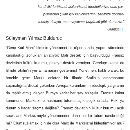
kendi fikirleri/kendi acıları/kendi ideolojileriyle olan çar-
pışmadan çıkan ışık kıvılcımlarını üzerimize gönder-
memiş olsaydı, maneviyatımız bugünkü gibi olamazdı.”
Gramsci
[1]
Süleyman Yılmaz Bulduruç
“Genç Karl Marx” filminin yönetmeni bir röportajında, yapım sürecinde
karşılaştığı zorlukları anlatıyor: Mali destek için başvurduğu Fransız
devletinin kültür kurumu, projeye destek vermiyor. Gerekçe olarak da
filmde Stalin’in yer almamasını göstermiş! Yönetmen, haklı olarak, bu
örnekle genç Marx’ı anlatan bir filmde Stalin’in aranmasının
saçmalığına dikkat çekerken Avrupa kurumlarının ideolojik yargılarını
da teşhir etmiş oluyor. Buraya kadar her şey anlaşılır. Fransız kültür
kurumunun Marksizme hasmane tutumu açık seçik ortada. Peki ya
durum o kadar saçma değilse? Fransız devletinin kültür kurumu açık
seçik anti-Marksizmiyle yönetmenden daha net bir tutum içinde değil
mi? Olumsuzlamak için de olsa Marx ile Marksizmi birleştirmiyor mu?