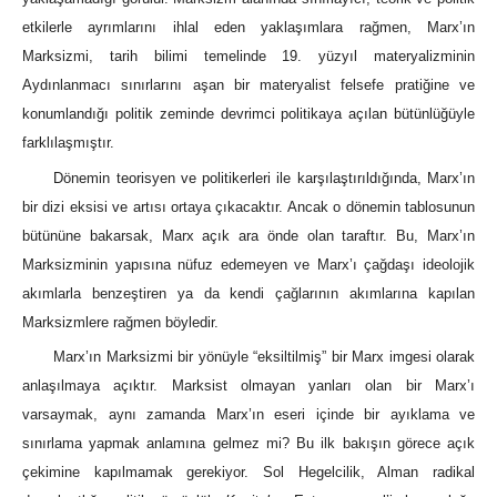
etkilerle ayrımlarını ihlal eden yaklaşımlara rağmen, Marx’ın
Marksizmi, tarih bilimi temelinde 19. yüzyıl materyalizminin
Aydınlanmacı sınırlarını aşan bir materyalist felsefe pratiğine ve
konumlandığı politik zeminde devrimci politikaya açılan bütünlüğüyle
farklılaşmıştır.
Dönemin teorisyen ve politikerleri ile karşılaştırıldığında, Marx’ın
bir dizi eksisi ve artısı ortaya çıkacaktır. Ancak o dönemin tablosunun
bütününe bakarsak, Marx açık ara önde olan taraftır. Bu, Marx’ın
Marksizminin yapısına nüfuz edemeyen ve Marx’ı çağdaşı ideolojik
akımlarla benzeştiren ya da kendi çağlarının akımlarına kapılan
Marksizmlere rağmen böyledir.
Marx’ın Marksizmi bir yönüyle “eksiltilmiş” bir Marx imgesi olarak
anlaşılmaya açıktır. Marksist olmayan yanları olan bir Marx’ı
varsaymak, aynı zamanda Marx’ın eseri içinde bir ayıklama ve
sınırlama yapmak anlamına gelmez mi? Bu ilk bakışın görece açık
çekimine kapılmamak gerekiyor. Sol Hegelcilik, Alman radikal