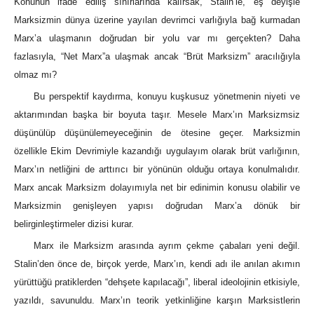
Konunun ifade ediliş sınırlarında kalırsak, Stalin’le, eş deyişle
Marksizmin dünya üzerine yayılan devrimci varlığıyla bağ kurmadan
Marx’a ulaşmanın doğrudan bir yolu var mı gerçekten? Daha
fazlasıyla, “Net Marx”a ulaşmak ancak “Brüt Marksizm” aracılığıyla
olmaz mı?
Bu perspektif kaydırma, konuyu kuşkusuz yönetmenin niyeti ve
aktarımından başka bir boyuta taşır. Mesele Marx’ın Marksizmsiz
düşünülüp düşünülemeyeceğinin de ötesine geçer. Marksizmin
özellikle Ekim Devrimiyle kazandığı uygulayım olarak brüt varlığının,
Marx’ın netliğini de arttırıcı bir yönünün olduğu ortaya konulmalıdır.
Marx ancak Marksizm dolayımıyla net bir edinimin konusu olabilir ve
Marksizmin genişleyen yapısı doğrudan Marx’a dönük bir
belirginleştirmeler dizisi kurar.
Marx ile Marksizm arasında ayrım çekme çabaları yeni değil.
Stalin’den önce de, birçok yerde, Marx’ın, kendi adı ile anılan akımın
yürüttüğü pratiklerden “dehşete kapılacağı”, liberal ideolojinin etkisiyle,
yazıldı, savunuldu. Marx’ın teorik yetkinliğine karşın Marksistlerin