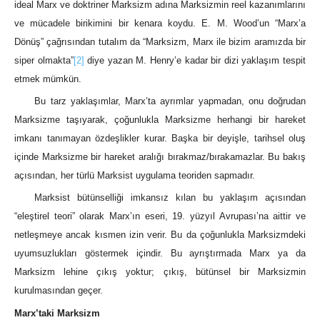
ideal Marx ve doktriner Marksizm adına Marksizmin reel kazanımlarını
ve mücadele birikimini bir kenara koydu. E. M. Wood’un “Marx’a
Dönüş” çağrısından tutalım da “Marksizm, Marx ile bizim aramızda bir
siper olmakta”
[2]
diye yazan M. Henry’e kadar bir dizi yaklaşım tespit
etmek mümkün.
Bu tarz yaklaşımlar, Marx’ta ayrımlar yapmadan, onu doğrudan
Marksizme taşıyarak, çoğunlukla Marksizme herhangi bir hareket
imkanı tanımayan özdeşlikler kurar. Başka bir deyişle, tarihsel oluş
içinde Marksizme bir hareket aralığı bırakmaz/bırakamazlar. Bu bakış
açısından, her türlü Marksist uygulama teoriden sapmadır.
Marksist bütünselliği imkansız kılan bu yaklaşım açısından
“eleştirel teori” olarak Marx’ın eseri, 19. yüzyıl Avrupası’na aittir ve
netleşmeye ancak kısmen izin verir. Bu da çoğunlukla Marksizmdeki
uyumsuzlukları göstermek içindir. Bu ayrıştırmada Marx ya da
Marksizm lehine çıkış yoktur; çıkış, bütünsel bir Marksizmin
kurulmasından geçer.
Marx’taki Marksizm