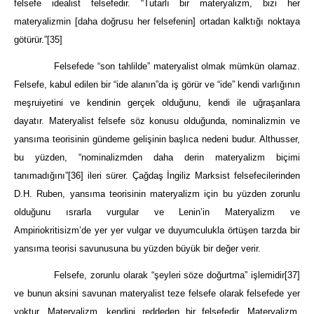
felsefe idealist felsefedir. “Tutarlı bir materyalizm, bizi her
materyalizmin [daha doğrusu her felsefenin] ortadan kalktığı noktaya
götürür.”
[35]
Felsefede “son tahlilde” materyalist olmak mümkün olamaz.
Felsefe, kabul edilen bir “ide alanın”da iş görür ve “ide” kendi varlığının
meşruiyetini ve kendinin gerçek olduğunu, kendi ile uğraşanlara
dayatır. Materyalist felsefe söz konusu olduğunda, nominalizmin ve
yansıma teorisinin gündeme gelişinin başlıca nedeni budur. Althusser,
bu yüzden, “nominalizmden daha derin materyalizm biçimi
tanımadığını”
[36]
ileri sürer. Çağdaş İngiliz Marksist felsefecilerinden
D.H. Ruben, yansıma teorisinin materyalizm için bu yüzden zorunlu
olduğunu ısrarla vurgular ve Lenin’in Materyalizm ve
Ampiriokritisizm’de yer yer vulgar ve duyumculukla örtüşen tarzda bir
yansıma teorisi savunusuna bu yüzden büyük bir değer verir.
Felsefe, zorunlu olarak “şeyleri söze doğurtma” işlemidir
[37]
ve bunun aksini savunan materyalist teze felsefe olarak felsefede yer
yoktur. Materyalizm, kendini reddeden bir felsefedir. Materyalizm,