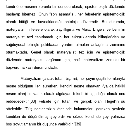
kendi önermesinin zorunlu bir sonucu olarak, epistemolojik düzlemde
başlayıp bitemez. Onun “son aşama”sı, her felsefenin epistemolojik
olarak bittiği ve kaynaklandığı ontolojik düzlemdir. Bu durumda,
materyalizmin felsefe olarak zayıflığına ve Marx, Engels ve Lenin’in
materyalist tezi tanıtlamak için her sıkıştıklarında bilim(ler)den ve
sağduyusal bilinçle politikadan yardım almaları anlaşılma zeminine
oturmaktadır. Genel olarak materyalist tez için ve epistemolojik
düzlemde materyalist argüman için, naif materyalizm zorunlu bir
başvuru halkası durumundadır.
Materyalizm (ancak tutarlı biçimi), her şeyin çeşitli formlarıyla
nesne olduğunu ileri sürerken, kendini nesne olmayan (ya da hakiki
nesne olan) bir varlık olarak algılayan felsefi bilinç, doğal olarak onu
reddedecektir.
[38]
Felsefe için tutarlı ve gerçek olan, Hegel’in şu
sözleridir: “Düşüncelerimizin ötesinde bulunmaları gereken şeylerin
kendileri de düşünülmüş şeylerdir ve sözde kendinde şey yalnızca
boş soyutlamanın bir düşünce varlığıdır.”
[39]