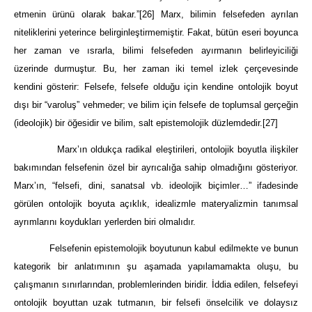
etmenin ürünü olarak bakar.”
[26]
Marx, bilimin felsefeden ayrılan
niteliklerini yeterince belirginleştirmemiştir. Fakat, bütün eseri boyunca
her zaman ve ısrarla, bilimi felsefeden ayırmanın belirleyiciliği
üzerinde durmuştur. Bu, her zaman iki temel izlek çerçevesinde
kendini gösterir: Felsefe, felsefe olduğu için kendine ontolojik boyut
dışı bir “varoluş” vehmeder; ve bilim için felsefe de toplumsal gerçeğin
(ideolojik) bir öğesidir ve bilim, salt epistemolojik düzlemdedir.
[27]
Marx’ın oldukça radikal eleştirileri, ontolojik boyutla ilişkiler
bakımından felsefenin özel bir ayrıcalığa sahip olmadığını gösteriyor.
Marx’ın, “felsefi, dini, sanatsal vb. ideolojik biçimler…” ifadesinde
görülen ontolojik boyuta açıklık, idealizmle materyalizmin tanımsal
ayrımlarını koydukları yerlerden biri olmalıdır.
Felsefenin epistemolojik boyutunun kabul edilmekte ve bunun
kategorik bir anlatımının şu aşamada yapılamamakta oluşu, bu
çalışmanın sınırlarından, problemlerinden biridir. İddia edilen, felsefeyi
ontolojik boyuttan uzak tutmanın, bir felsefi önselcilik ve dolaysız