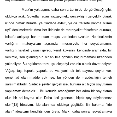
Marx’ın yaklaşımı, daha sonra Lenin’de de görüleceği gibi,
oldukça açık: Soyutlamadan vazgeçmek, gerçekliğin gerçeklik olarak
içinde olmak.Burada, ya “sadece eyle!”, ya da “felsefe yapma bilime
uy!” denilmektedir. Ama her ikisinde de materyalist felsefenin durumu,
felsefe anlayışı bakımından meşru zeminden uzaktır. Nominalizmin
varlığının materyalizm açısından meşruiyeti; her soyutlamanın,
varlığın hareket yasası gereği, kendi kökenini kendinde aramayla, bir
vehimle, sonuçlandığının bir an bile gözden kaçırılmaması üzerinden
yükseliyor. Bu açıklama tarzı, şu eleştiriyi zorunlu olarak davet ediyor:
“Ağaç, taş, toprak, yaprak, su vs. yani tek tek sayısız şeyler var,
genel ad olan madde yok ise, bu yönden de maddeciliğin temeli
sarsılmaktadır. Sadece şeyler gerçek ise, bunlara ait hiçbir soyutlama
yapılamaz demektir… Bu konuda atacağımız her adım bir soyutlama
olur, bir ad koyma olur. Daha ileri gidersek, hiçbir şey söylenemez
olur.”
[12]
İdealizm, İde alanında oldukça güçlüdür. Bir bakıma, “ide
alanı” idealizmi kendiliğinden üretir. Marx, daha sonra, soyutlamaya