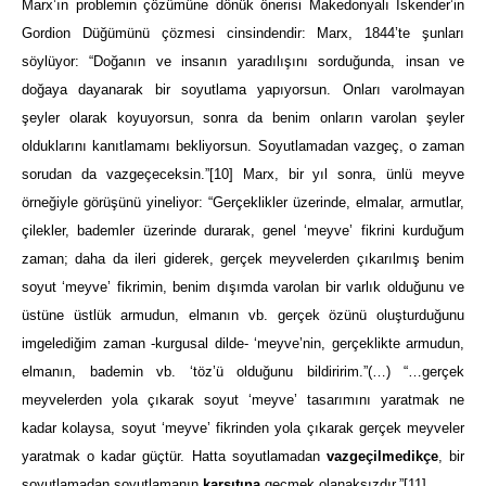
Marx’ın problemin çözümüne dönük önerisi Makedonyalı İskender’in
Gordion Düğümünü çözmesi cinsindendir: Marx, 1844’te şunları
söylüyor: “Doğanın ve insanın yaradılışını sorduğunda, insan ve
doğaya dayanarak bir soyutlama yapıyorsun. Onları varolmayan
şeyler olarak koyuyorsun, sonra da benim onların varolan şeyler
olduklarını kanıtlamamı bekliyorsun. Soyutlamadan vazgeç, o zaman
sorudan da vazgeçeceksin.”
[10]
Marx, bir yıl sonra, ünlü meyve
örneğiyle görüşünü yineliyor: “Gerçeklikler üzerinde, elmalar, armutlar,
çilekler, bademler üzerinde durarak, genel ‘meyve’ fikrini kurduğum
zaman; daha da ileri giderek, gerçek meyvelerden çıkarılmış benim
soyut ‘meyve’ fikrimin, benim dışımda varolan bir varlık olduğunu ve
üstüne üstlük armudun, elmanın vb. gerçek özünü oluşturduğunu
imgelediğim zaman -kurgusal dilde- ‘meyve’nin, gerçeklikte armudun,
elmanın, bademin vb. ‘töz’ü olduğunu bildiririm.”(…) “…gerçek
meyvelerden yola çıkarak soyut ‘meyve’ tasarımını yaratmak ne
kadar kolaysa, soyut ‘meyve’ fikrinden yola çıkarak gerçek meyveler
yaratmak o kadar güçtür. Hatta soyutlamadan
vazgeçilmedikçe
, bir
soyutlamadan soyutlamanın
karşıtına
geçmek olanaksızdır.”
[11]