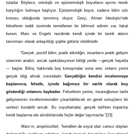
tutarlar. Böylece, ontolojik ve epistemolojik boyutların ayrımı teorik
karşılığını bulmaya başlıyor. Epistemolojik boyut, sadece bilim söz
konusu olduğunda tanınmış oluyor. Gerçi, Alman İdeolojisi’nde
felsefenin reddi üzerinde temellenen bir bilimsel edinim var, fakat
bunun, Marx ve Engels nezdinde kendi içinde bir teorik alanın
tanınması olarak anlaşıldığı şüphe götürür niteliktedir.
“Gerçek, pozitif bilim; pratik etkinliğin, insanların pratik gelişim
sürecinin analizi, ancak spekülasyonun bittiği yerde —gerçek hayatta
— başlar. Bilinç hakkında boş konuşmalar sona erer; onların yerini
gerçek bilgi almak zorundadır.
Gerçekliğin kendisi incelenmeye
başlanınca, felsefe, içinde bağımsız bir varlık olarak boy
gösterdiği ortamını kaybeder.
Felsefenin yerine, insanoğlunun tarihi
gelişmesinin incelenmesinden çıkarılabilecek en genel sonuçların bir
sentezi konabilir ancak. Bu soyutlamalar, gerçek tarihten koparılıp
kendi başlarına ele alındıklarında hiçbir değer taşımazlar.”
[23]
Marx’ın, ampirisistleri, “kendileri de soyut olan cansız olayları