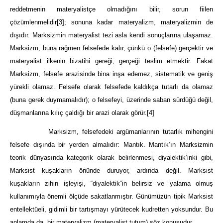
reddetmenin materyalistçe olmadığını bilir, sorun fiilen
çözümlenmelidir
[3]
; sonuna kadar materyalizm, materyalizmin de
dışıdır. Marksizmin materyalist tezi asla kendi sonuçlarına ulaşamaz.
Marksizm, buna rağmen felsefede kalır, çünkü o (felsefe) gerçektir ve
materyalist ilkenin bizatihi gereği, gerçeği teslim etmektir. Fakat
Marksizm, felsefe arazisinde bina inşa edemez, sistematik ve geniş
yürekli olamaz. Felsefe olarak felsefede kaldıkça tutarlı da olamaz
(buna gerek duymamalıdır); o felsefeyi, üzerinde saban sürdüğü değil,
düşmanlarına kılıç çaldığı bir arazi olarak görür.
[4]
Marksizm, felsefedeki argümanlarının tutarlık mihengini
felsefe dışında bir yerden almalıdır: Mantık. Mantık’ın Marksizmin
teorik dünyasında kategorik olarak belirlenmesi, diyalektik’inki gibi,
Marksist kuşakların önünde duruyor, ardında değil. Marksist
kuşakların zihin işleyişi, “diyalektik”in belirsiz ve yalama olmuş
kullanımıyla önemli ölçüde sakatlanmıştır. Günümüzün tipik Marksist
entellektüeli, gidimli bir tartışmayı yürütecek kudretten yoksundur. Bu
anlamda da, bir materyalizm (materyalist tutum) söz konusudur.