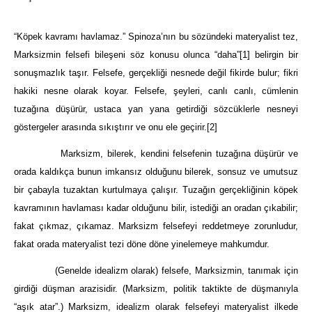
“Köpek kavramı havlamaz.” Spinoza’nın bu sözündeki materyalist tez,
Marksizmin felsefi bileşeni söz konusu olunca “daha”
[1]
belirgin bir
sonuşmazlık taşır. Felsefe, gerçekliği nesnede değil fikirde bulur; fikri
hakiki nesne olarak koyar. Felsefe, şeyleri, canlı canlı, cümlenin
tuzağına düşürür, ustaca yan yana getirdiği sözcüklerle nesneyi
göstergeler arasında sıkıştırır ve onu ele geçirir.
[2]
Marksizm, bilerek, kendini felsefenin tuzağına düşürür ve
orada kaldıkça bunun imkansız olduğunu bilerek, sonsuz ve umutsuz
bir çabayla tuzaktan kurtulmaya çalışır. Tuzağın gerçekliğinin köpek
kavramının havlaması kadar olduğunu bilir, istediği an oradan çıkabilir;
fakat çıkmaz, çıkamaz. Marksizm felsefeyi reddetmeye zorunludur,
fakat orada materyalist tezi döne döne yinelemeye mahkumdur.
(Genelde idealizm olarak) felsefe, Marksizmin, tanımak için
girdiği düşman arazisidir. (Marksizm, politik taktikte de düşmanıyla
“aşık atar”.) Marksizm, idealizm olarak felsefeyi materyalist ilkede