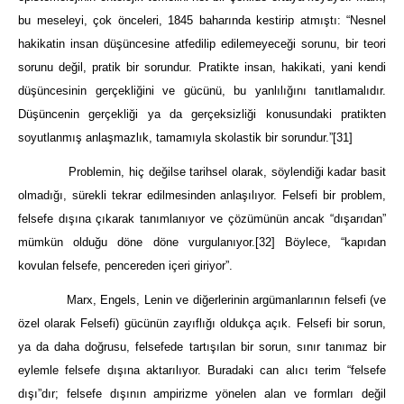
bu meseleyi, çok önceleri, 1845 baharında kestirip atmıştı: “Nesnel
hakikatin insan düşüncesine atfedilip edilemeyeceği sorunu, bir teori
sorunu değil, pratik bir sorundur. Pratikte insan, hakikati, yani kendi
düşüncesinin gerçekliğini ve gücünü, bu yanlılığını tanıtlamalıdır.
Düşüncenin gerçekliği ya da gerçeksizliği konusundaki pratikten
soyutlanmış anlaşmazlık, tamamıyla skolastik bir sorundur.”
[31]
Problemin, hiç değilse tarihsel olarak, söylendiği kadar basit
olmadığı, sürekli tekrar edilmesinden anlaşılıyor. Felsefi bir problem,
felsefe dışına çıkarak tanımlanıyor ve çözümünün ancak “dışarıdan”
mümkün olduğu döne döne vurgulanıyor.
[32]
Böylece, “kapıdan
kovulan felsefe, pencereden içeri giriyor”.
Marx, Engels, Lenin ve diğerlerinin argümanlarının felsefi (ve
özel olarak Felsefi) gücünün zayıflığı oldukça açık. Felsefi bir sorun,
ya da daha doğrusu, felsefede tartışılan bir sorun, sınır tanımaz bir
eylemle felsefe dışına aktarılıyor. Buradaki can alıcı terim “felsefe
dışı”dır; felsefe dışının ampirizme yönelen alan ve formları değil