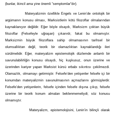
(bunlar, ikincil ama yine önemli “semptomlar”dır).
Materyalizmin özellikle Engels ve Lenin’de ontolojik bir
argümanın konusu olması, Marksistlerin kötü filozoflar olmalarından
kaynaklanıyor değildir. Eğer böyle olsaydı, Marksizm çoktan büyük
filozoflar (Felsefeyle uğraşan) çıkarırdı; fakat bu olmamıştır.
Marksizmin büyük filozoflara sahip olmamasının tarihsel bir
olumsallıktan değil, teorik bir olamazlıktan kaynaklandığı ileri
sürülmelidir. Eğer, materyalizm epistemolojik düzlemde anlamlı bir
savunulabilirliğin konusu olsaydı, hiç kuşkusuz, onun üzerine ve
üzerinden kariyer yapan Marksist kürsü erbabı sıkıntısı çekilmezdi.
Olamazlık, olmamayı getirmiştir. Felsefe’den yetişenler felsefe içi bir
konumdan materyalizmin savunulmasının açmazlarını görmüşlerdir.
Felsefe’den yetişenlerin, felsefe içinden felsefe dışına çıkıp, felsefe
üzerine bir teorik konum almaları beklenmemeliydi; söz konusu
olmamıştır.
Materyalizm, epistemolojisini, Lenin’in bilinçli olarak