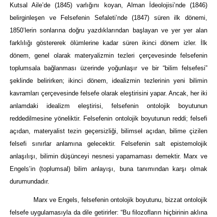
Kutsal Aile’de (1845) varlığını koyan, Alman İdeolojisi’nde (1846)
belirginleşen ve Felsefenin Sefaleti’nde (1847) süren ilk dönemi,
1850’lerin sonlarına doğru yazdıklarından başlayan ve yer yer alan
farklılığı göstererek ölümlerine kadar süren ikinci dönem izler. İlk
dönem, genel olarak materyalizmin tezleri çerçevesinde felsefenin
toplumsala bağlanması üzerinde yoğunlaşır ve bir “bilim felsefesi”
şeklinde belirirken; ikinci dönem, idealizmin tezlerinin yeni bilimin
kavramları çerçevesinde felsefe olarak eleştirisini yapar. Ancak, her iki
anlamdaki idealizm eleştirisi, felsefenin ontolojik boyutunun
reddedilmesine yöneliktir. Felsefenin ontolojik boyutunun reddi; felsefi
açıdan, materyalist tezin geçersizliği, bilimsel açıdan, bilime çizilen
felsefi sınırlar anlamına gelecektir. Felsefenin salt epistemolojik
anlaşılışı, bilimin düşünceyi nesnesi yapamaması demektir. Marx ve
Engels’in (toplumsal) bilim anlayışı, buna tanımından karşı olmak
durumundadır.
Marx ve Engels, felsefenin ontolojik boyutunu, bizzat ontolojik
felsefe uygulamasıyla da dile getirirler: “Bu filozofların hiçbirinin aklına