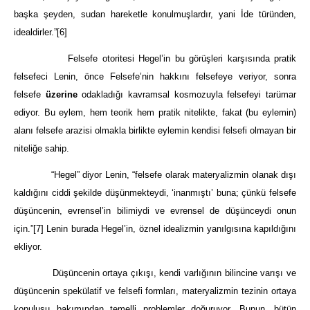
başka şeyden, sudan hareketle konulmuşlardır, yani İde türünden,
idealdirler.”
[6]
Felsefe otoritesi Hegel’in bu görüşleri karşısında pratik
felsefeci Lenin, önce Felsefe’nin hakkını felsefeye veriyor, sonra
felsefe
üzerine
odakladığı kavramsal kosmozuyla felsefeyi tarümar
ediyor. Bu eylem, hem teorik hem pratik nitelikte, fakat (bu eylemin)
alanı felsefe arazisi olmakla birlikte eylemin kendisi felsefi olmayan bir
niteliğe sahip.
“Hegel” diyor Lenin, “felsefe olarak materyalizmin olanak dışı
kaldığını ciddi şekilde düşünmekteydi, ‘inanmıştı’ buna; çünkü felsefe
düşüncenin, evrensel’in bilimiydi ve evrensel de düşünceydi onun
için.”
[7]
Lenin burada Hegel’in, öznel idealizmin yanılgısına kapıldığını
ekliyor.
Düşüncenin ortaya çıkışı, kendi varlığının bilincine varışı ve
düşüncenin spekülatif ve felsefi formları, materyalizmin tezinin ortaya
konuluşu bakımından temelli problemler doğuruyor. Bunun, bütün