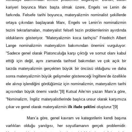
kariyeri boyunca Marx başta olmak üzere, Engels ve Lenin de
farkında. Felsefe tarihi boyunca, materyalizmin nominalist şekillerde
ortaya çıkından başlayarak Marx, Engels ve Lenin’in nominalizmin
tezini tekrarlamaları, materyalist felsefi tezin problemlerinin ayırdında
olduklarını gösteriyor. “Materyalizmin koca tarihçisi” Friedrich Albert
Lange nominalizmin materyalizm bakımından önemini vurguluyor:
“Sadece genel olarak Platonculuğa karşı çıktığı ve somut olanı kabul
ettiği için değil, aynı zamanda tarihsel bakımdan ve çok açık bir
tarzda materyalizmin gerçekten büyük bir öncüsü olduğunu ve daha
sonra materyalizmin büyük gelişmeler göstereceği İngiltere’de özellikle
ele alınıp işlendiğini gördüğümüz için nominalizmin, materyalizm tarihi
açısından büyük önemi vardır.”
[8]
Kutsal Aile’nin yazarı Marx’a göre,
“Nominalizm, İngiliz materyalistlerinde başlıca unsur olarak karşımıza
çıkar ve genel olarak materyalizmin
ilk ifade şeklini
oluşturur.”
[9]
Marx’a göre, genel kavram ve kategorilerin kendi başına
varlıkları olduğu yanılgısı, her soyutlamanın gerçek problemidir.