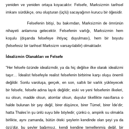
yeniden ve yeniden ortaya koyacaktır. Felsefe, Marksizmin tarihsel
imkanı sürdükçe, onu oluşturan (üçlü) sacayağının kurucu bir öğesidir.
Felsefenin bitişi, bu bakımdan, Marksizmin de ömrünün
nihayeti anlamına gelecektir. Felsefenin varlığı, Marksizmin hem
koşulu (dışarıda felsefeye ihtiyaç duyulması), hem bir boyutu
(felsefesiz bir tarihsel Marksizm varsayılabilir) olmaktadır.
İdealizmin Olanakları ve Felsefe
“Her felsefe özünde idealizmdir, ya da hiç değilse ilke olarak idealizmi
taşır… İdealist felsefeyle realist felsefenin birbirine karşı oluşu önemli
değildir. Sonlu varoluşa, gerçek, en son, saltık bir varlık yükleyecek
bir felsefe, felsefe adına layık değildir; eski ve yeni felsefenin ilkeleri,
su olsun, madde olsun, atomlar olsun, duyulur tikellikte nasıllarsa o
halde bulunan bir şey değil, birer düşünce, birer Tümel, birer İde’dir;
hatta Thales’in şu ünlü suyu bile böyledir; çünkü o, ampirik su olmakla
birlikte, aynı zamanda, bütün öteki şeylerin kendinde olan şeyi ya da
özü’dür, bu şeyler bağımsız, kendi kendine temellenmiş değil, bir