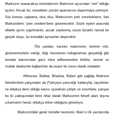
Marksizm aranacaksa nominalizmin Marksizm açısından “veri” olduğu
açıktır. Ancak bu, meseleleri çözüm aşamasına ulaştırmaya yetmiyor.
Söz konusu saptama, olsa olsa, Marksizmin yeni zorunluklarını, fani
Marksistlerin “yeni cendere”lerini gösterecektir. Sözle eylem arasında
elbette ayrım yapılmalıdır, ancak söylenmiş sözün bizatihi nesnel bir
gerçek oluşu, bu konudaki açmazları deşecektir.
Öte yandan, kavram realizminin; teorinin rolü,
gözlenemezlerin varlığı, bilgi nesnesinin indirgenemez gerçekliği gibi
temalar bakımından gücü inkar edilememekle birlikte, nesnel ve
mutlak idealizmle bağlantıları da esaslı bir sorun olarak ortadadır.
Althusser, Balibar, Bhaskar, Ruben gibi çağdaş Marksist
felsefecilerin çalışmaları da (Türkçeye yansıdığı kadarıyla), taşıdıkları
ve oldukça derin olduğu kanısı uyandıran çelişki ve sorunlarla, çatışan
bu iki yaklaşımdan birini nihai olarak Marksizmin felsefi alanı dışına
çıkarmanın henüz oldukça erken olduğunu gösteriyor.
Marksizmdeki genel tümeller teorisinin, Marx’ın ilk yazılarında