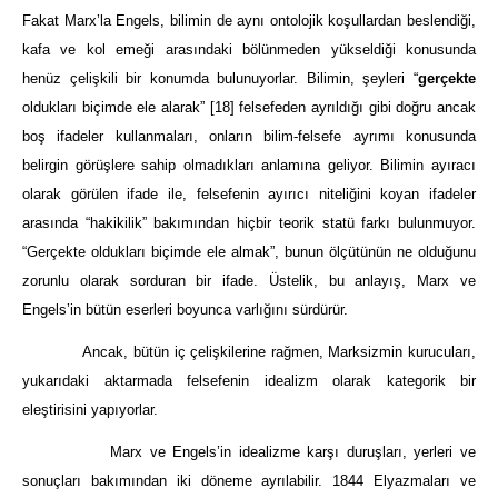
Fakat Marx’la Engels, bilimin de aynı ontolojik koşullardan beslendiği,
kafa ve kol emeği arasındaki bölünmeden yükseldiği konusunda
henüz çelişkili bir konumda bulunuyorlar. Bilimin, şeyleri “
gerçekte
oldukları biçimde ele alarak”
[18]
felsefeden ayrıldığı gibi doğru ancak
boş ifadeler kullanmaları, onların bilim-felsefe ayrımı konusunda
belirgin görüşlere sahip olmadıkları anlamına geliyor. Bilimin ayıracı
olarak görülen ifade ile, felsefenin ayırıcı niteliğini koyan ifadeler
arasında “hakikilik” bakımından hiçbir teorik statü farkı bulunmuyor.
“Gerçekte oldukları biçimde ele almak”, bunun ölçütünün ne olduğunu
zorunlu olarak sorduran bir ifade. Üstelik, bu anlayış, Marx ve
Engels’in bütün eserleri boyunca varlığını sürdürür.
Ancak, bütün iç çelişkilerine rağmen, Marksizmin kurucuları,
yukarıdaki aktarmada felsefenin idealizm olarak kategorik bir
eleştirisini yapıyorlar.
Marx ve Engels’in idealizme karşı duruşları, yerleri ve
sonuçları bakımından iki döneme ayrılabilir. 1844 Elyazmaları ve