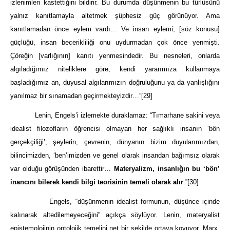
izlenimleri kastettiğini bildirir. Bu durumda düşünmenin bu türlüsünü
yalnız kanıtlamayla altetmek şüphesiz güç görünüyor. Ama
kanıtlamadan önce eylem vardı… Ve insan eylemi, [söz konusu]
güçlüğü, insan becerikliliği onu uydurmadan çok önce yenmişti.
Çöreğin [varlığının] kanıtı yenmesindedir. Bu nesneleri, onlarda
algıladığımız niteliklere göre, kendi yararımıza kullanmaya
başladığımız an, duyusal algılarımızın doğruluğunu ya da yanlışlığını
yanılmaz bir sınamadan geçirmekteyizdir…”
[29]
Lenin, Engels’i izlemekte duraklamaz: “Tımarhane sakini veya
idealist filozofların öğrencisi olmayan her sağlıklı insanın ‘bön
gerçekçiliği’; şeylerin, çevrenin, dünyanın bizim duyularımızdan,
bilincimizden, ‘ben’imizden ve genel olarak insandan bağımsız olarak
var olduğu görüşünden ibarettir…
Materyalizm, insanlığın bu ‘bön’
inancını bilerek kendi bilgi teorisinin temeli olarak alır
.”
[30]
Engels, “düşünmenin idealist formunun, düşünce içinde
kalınarak altedilemeyeceğini” açıkça söylüyor. Lenin, materyalist
epistemolojinin ontolojik temelini net bir şekilde ortaya koyuyor. Marx,