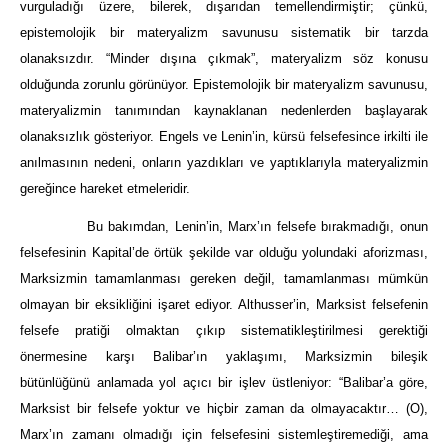
vurguladığı üzere, bilerek, dışarıdan temellendirmiştir; çünkü,
epistemolojik bir materyalizm savunusu sistematik bir tarzda
olanaksızdır. “Minder dışına çıkmak”, materyalizm söz konusu
olduğunda zorunlu görünüyor. Epistemolojik bir materyalizm savunusu,
materyalizmin tanımından kaynaklanan nedenlerden başlayarak
olanaksızlık gösteriyor. Engels ve Lenin’in, kürsü felsefesince irkilti ile
anılmasının nedeni, onların yazdıkları ve yaptıklarıyla materyalizmin
gereğince hareket etmeleridir.
Bu bakımdan, Lenin’in, Marx’ın felsefe bırakmadığı, onun
felsefesinin Kapital’de örtük şekilde var olduğu yolundaki aforizması,
Marksizmin tamamlanması gereken değil, tamamlanması mümkün
olmayan bir eksikliğini işaret ediyor. Althusser’in, Marksist felsefenin
felsefe pratiği olmaktan çıkıp sistematikleştirilmesi gerektiği
önermesine karşı Balibar’ın yaklaşımı, Marksizmin bileşik
bütünlüğünü anlamada yol açıcı bir işlev üstleniyor: “Balibar’a göre,
Marksist bir felsefe yoktur ve hiçbir zaman da olmayacaktır… (O),
Marx’ın zamanı olmadığı için felsefesini sistemleştiremediği, ama