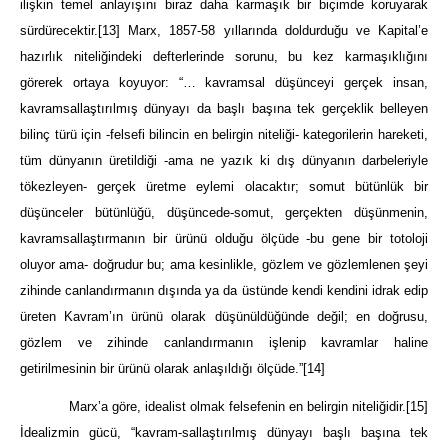
ilişkin temel anlayışını biraz daha karmaşık bir biçimde koruyarak
sürdürecektir.
[13]
Marx, 1857-58 yıllarında doldurduğu ve Kapital’e
hazırlık niteliğindeki defterlerinde sorunu, bu kez karmaşıklığını
görerek ortaya koyuyor: “… kavramsal düşünceyi gerçek insan,
kavramsallaştırılmış dünyayı da başlı başına tek gerçeklik belleyen
bilinç türü için -felsefi bilincin en belirgin niteliği- kategorilerin hareketi,
tüm dünyanın üretildiği -ama ne yazık ki dış dünyanın darbeleriyle
tökezleyen- gerçek üretme eylemi olacaktır; somut bütünlük bir
düşünceler bütünlüğü, düşüncede-somut, gerçekten düşünmenin,
kavramsallaştırmanın bir ürünü olduğu ölçüde -bu gene bir totoloji
oluyor ama- doğrudur bu; ama kesinlikle, gözlem ve gözlemlenen şeyi
zihinde canlandırmanın dışında ya da üstünde kendi kendini idrak edip
üreten Kavram’ın ürünü olarak düşünüldüğünde değil; en doğrusu,
gözlem ve zihinde canlandırmanın işlenip kavramlar haline
getirilmesinin bir ürünü olarak anlaşıldığı ölçüde.”
[14]
Marx’a göre, idealist olmak felsefenin en belirgin niteliğidir.
[15]
İdealizmin gücü, “kavram-sallaştırılmış dünyayı başlı başına tek