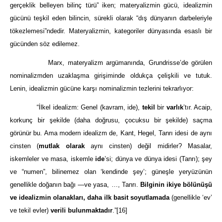
gerçeklik belleyen bilinç türü” iken; materyalizmin gücü, idealizmin
gücünü teşkil eden bilincin, sürekli olarak “dış dünyanın darbeleriyle
tökezlemesi”ndedir. Materyalizmin, kategoriler dünyasında esaslı bir
gücünden söz edilemez.
Marx, materyalizm argümanında, Grundrisse’de görülen
nominalizmden uzaklaşma girişiminde oldukça çelişkili ve tutuk.
Lenin, idealizmin gücüne karşı nominalizmin tezlerini tekrarlıyor:
“İlkel idealizm: Genel (kavram, ide),
tekil
bir
varlık
’tır. Acaip,
korkunç bir şekilde (daha doğrusu, çocuksu bir şekilde) saçma
görünür bu. Ama modern idealizm de, Kant, Hegel, Tanrı idesi de aynı
cinsten (
mutlak olarak
aynı cinsten) değil midirler? Masalar,
iskemleler ve masa, iskemle
ide
’si; dünya ve dünya idesi (Tanrı); şey
ve “numen”, bilinemez olan ‘kendinde şey’; güneşle yeryüzünün
genellikle doğanın bağı —ve yasa, …, Tanrı.
Bilginin ikiye bölünüşü
ve idealizmin olanakları, daha ilk basit soyutlamada
(genellikle ‘ev’
ve tekil evler)
verili bulunmaktadır
.”
[16]