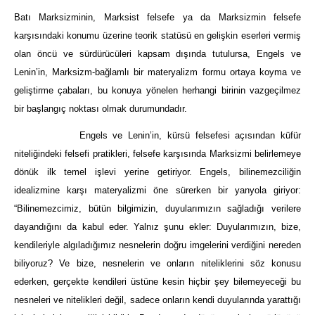
Batı Marksizminin, Marksist felsefe ya da Marksizmin felsefe
karşısındaki konumu üzerine teorik statüsü en gelişkin eserleri vermiş
olan öncü ve sürdürücüleri kapsam dışında tutulursa, Engels ve
Lenin’in, Marksizm-bağlamlı bir materyalizm formu ortaya koyma ve
geliştirme çabaları, bu konuya yönelen herhangi birinin vazgeçilmez
bir başlangıç noktası olmak durumundadır.
Engels ve Lenin’in, kürsü felsefesi açısından küfür
niteliğindeki felsefi pratikleri, felsefe karşısında Marksizmi belirlemeye
dönük ilk temel işlevi yerine getiriyor. Engels, bilinemezciliğin
idealizmine karşı materyalizmi öne sürerken bir yanyola giriyor:
“Bilinemezcimiz, bütün bilgimizin, duyularımızın sağladığı verilere
dayandığını da kabul eder. Yalnız şunu ekler: Duyularımızın, bize,
kendileriyle algıladığımız nesnelerin doğru imgelerini verdiğini nereden
biliyoruz? Ve bize, nesnelerin ve onların niteliklerini söz konusu
ederken, gerçekte kendileri üstüne kesin hiçbir şey bilemeyeceği bu
nesneleri ve nitelikleri değil, sadece onların kendi duyularında yarattığı