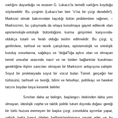
varlığını duyurduğu ve esasen G. Lukacs’la temelli varlığını koyduğu
söylenebilir. Bu çizginin (Lukacs’tan beri “o”na bir çizgi denebilir!),
Marksist olmak bakımından taşıdığı bütün problemlere rağmen, –
Marksizmin, bu çalışmada da ortaya konulmaya gayret edilecek olan
epistemolojik-ontolojik bütünlüğünü kurma girişimleri karşısında-
oldukça tutarlı ve ferah olduğu teslim edilmelidir. Bu çizgi; iç
gerilimlere, tarihsel ve teorik çatışkılara, epistemolojik ve ontolojik
kuruluş sorunlarına, sağduyu ve “doğal”lığa aykırı olan ve olmayan
temel unsurlar arasında nasıl ve ne türden bağlantılar kurulması
gerektiğine ilişkin sancıları olmayan bir Marksizm anlayışına sahiptir.
Soyut bir proletaryada soyut bir vücut bulan Tümel; gerçeğin her
türlüsünü, tarihseli ve teoriği, bilimi ve felsefeyi, politikayı ve hareket
tarzını boydan boya keserek belirler.
Sınırları daha az belirgin, başlangıcı ötekinden daha yeni
olmayan, ideolojik cephe ve taktik politik tutum dışında doğası gereği
bir türlü huzura eremeyen bir başka çizgi, zorunlukla ayrımlar yapar,
çelişik hatta karşıt öğeleri bağlantılandırmaya gayret eder ve bu