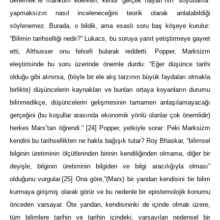
derlemek”le mahkum ederken, kendi “gerçek hayatı”nın “soyutlama”
yapmaksızın nasıl inceleneceğini teorik olarak anlatabildiği
söylenemez. Burada, o bildik, ama esaslı soru baş köşeye kurulur:
“Bilimin tarihselliği nedir?” Lukacs, bu soruya yanıt yetiştirmeye gayret
etti, Althusser onu felsefi bularak reddetti. Popper, Marksizm
eleştirisinde bu soru üzerinde önemle durdu: “Eğer düşünce tarihi
olduğu gibi alınırsa, (böyle bir ele alış tarzının büyük faydaları olmakla
birlikte) düşüncelerin kaynakları ve bunları ortaya koyanların durumu
bilinmedikçe, düşüncelerin gelişmesinin tamamen anlaşılamayacağı
gerçeğini (bu koşullar arasında ekonomik yönlü olanlar çok önemlidir)
herkes Marx’tan öğrendi.”
[24]
Popper, yetkiyle sorar: Peki Marksizm
kendini bu tarihsellikten ne hakla bağışık tutar? Roy Bhaskar, “bilimsel
bilginin üretiminin ölçütlerinden birinin kendiliğinden olmama, diğer bir
deyişle, bilginin üretiminin bilgiden ve bilgi aracılığıyla olması”
olduğunu vurgular.
[25]
Ona göre,”(Marx) bir yandan kendisini bir bilim
kurmaya girişmiş olarak görür ve bu nedenle bir epistemolojik konumu
önceden varsayar. Öte yandan, kendisininki de içinde olmak üzere,
tüm bilimlere tarihin ve tarihin içindeki, varsayılan nedensel bir