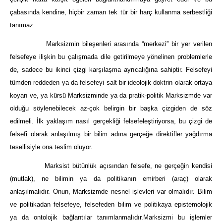
çabasında kendine, hiçbir zaman tek tür bir harç kullanma serbestliği
tanımaz.
Marksizmin bileşenleri arasında “merkezi” bir yer verilen
felsefeye ilişkin bu çalışmada dile getirilmeye yönelinen problemlerle
de, sadece bu ikinci çizgi karşılaşma ayrıcalığına sahiptir. Felsefeyi
tümden reddeden ya da felsefeyi salt bir ideolojik doktrin olarak ortaya
koyan ve, ya kürsü Marksizminde ya da pratik-politik Marksizmde var
olduğu söylenebilecek az-çok belirgin bir başka çizgiden de söz
edilmeli. İlk yaklaşım nasıl gerçekliği felsefeleştiriyorsa, bu çizgi de
felsefi olarak anlaşılmış bir bilim adına gerçeğe direktifler yağdırma
tesellisiyle ona teslim oluyor.
Marksist bütünlük açısından felsefe, ne gerçeğin kendisi
(mutlak), ne bilimin ya da politikanın emirberi (araç) olarak
anlaşılmalıdır. Onun, Marksizmde nesnel işlevleri var olmalıdır. Bilim
ve politikadan felsefeye, felsefeden bilim ve politikaya epistemolojik
ya da ontolojik bağlantılar tanımlanmalıdır.Marksizmi bu işlemler