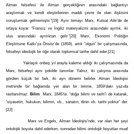
Alman felsefesi ile Alman gerçekliğinin arasındaki bağlantıyı
araştırmak ve kendi eleştirilerinin maddi çevre ile olan ilişkisini
soruşturmak gelmemiştir.”
[19]
Aynı temayı Marx, Kutsal Aile’de de
ortaya koyar: “Fransız ve İngiliz materyalizmi arasındaki ayrılık, iki
ulus arasındaki ayrılıktan gelir.”
[20]
Marx, Ekonomi Politiğin
Eleştirisine Katkı’ya Önsöz’de (1859), artık “olgun” bir çalışmasında,
felsefeyi ideolojik bir öğe olarak toplumsal tarihe dahil eder.
[21]
Yaklaşık onbeş yıl arayla kaleme aldığı iki çalışmasında da
Marx, felsefeyi aynı şekilde tanımlar. Yalnız, iki çalışma arasında
görülen küçük bir fark, iki ayrı dönemi belirler. Alman İdeolojisi
metninde bir bağlamda yer alan bir terime, 1859’daki yazıda
rastlanılmaz:
Bilim
. Marx, 1845’te, “doğa bilimi ve tarih”i de katarak,
“siyasetin, hukukun, bilimin, vb., sanatın, dinin vb. tarihi yoktur” der.
[22]
Marx ve Engels, Alman İdeolojisi’nde, var olan her şeyi
ontolojik boyuta dahil ederken, sonradan bilimi ontolojik boyuttan muaf