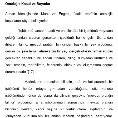
Ontolojik Koşul ve Boyutlar
Alman İdeolojisi’nde Marx ve Engels, “‘salt’ teori”nin ontolojik
koşullarını şöyle belirliyorlar:
“İşbölümü, ancak maddi ve entellektüel bir işbölümü meydana
geldiği andan itibaren gerçekten işbölümü haline gelir. Bu andan
itibaren, bilinç, mevcut pratiğin bilincinden başka bir şey olduğunu,
gerçek bir şeyi temsil etmeksizin bir şeyi
gerçek olarak
temsil ettiğini
gerçekten sanabilir. Bu andan itibaren, bilinç, dünyadan kurtulma ve
‘salt’ teorinin, tanrıbilimin, felsefenin, ahlakın vb. oluşmasına geçme
durumundadır.”
[17]
Marksizmin kurucuları, bilincin, kafa ve kol arasında bir
işbölümü henüz ortaya çıkmadan varolduğunu, söz konusu
işbölümünden önce de sonra da bilincin gerçekte “mevcut pratiğin
bilinci” olduğunu, ama işbölümünün sonrasında mevcut pratiğin
bilincinin kendini, kendi başına bir varlık olarak algıladığını ve
“dünyadan kurtulma”nın bu andan itibaren başladığını saptıyorlar.