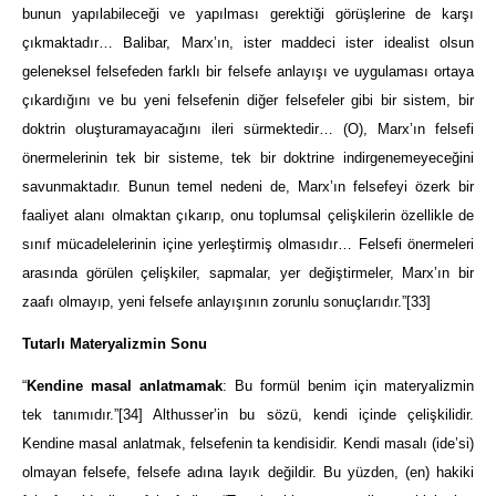
bunun yapılabileceği ve yapılması gerektiği görüşlerine de karşı
çıkmaktadır… Balibar, Marx’ın, ister maddeci ister idealist olsun
geleneksel felsefeden farklı bir felsefe anlayışı ve uygulaması ortaya
çıkardığını ve bu yeni felsefenin diğer felsefeler gibi bir sistem, bir
doktrin oluşturamayacağını ileri sürmektedir… (O), Marx’ın felsefi
önermelerinin tek bir sisteme, tek bir doktrine indirgenemeyeceğini
savunmaktadır. Bunun temel nedeni de, Marx’ın felsefeyi özerk bir
faaliyet alanı olmaktan çıkarıp, onu toplumsal çelişkilerin özellikle de
sınıf mücadelelerinin içine yerleştirmiş olmasıdır… Felsefi önermeleri
arasında görülen çelişkiler, sapmalar, yer değiştirmeler, Marx’ın bir
zaafı olmayıp, yeni felsefe anlayışının zorunlu sonuçlarıdır.”
[33]
Tutarlı Materyalizmin Sonu
“
Kendine masal anlatmamak
: Bu formül benim için materyalizmin
tek tanımıdır.”
[34]
Althusser’in bu sözü, kendi içinde çelişkilidir.
Kendine masal anlatmak, felsefenin ta kendisidir. Kendi masalı (ide’si)
olmayan felsefe, felsefe adına layık değildir. Bu yüzden, (en) hakiki