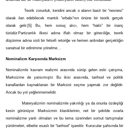
Teorik zorunluk, kendini ancak o alanın basit bir “nesnesi”
olarak ilan edebilecek mantık “erbabı”nın önüne bir teorik gerçek
olarak gelir.
[5]
Bu, hem sonuç alıcı, hem “haklı” bir inanç
türüdür.Partizanlık ilkesi adına iflah olmaz bir göreciliğe, teorik
düşünme adına sisli bir felsefi retoriğe ve hemen ardından gerçekliğin
sanatsal bir edinimine yönelme…
Nominalizm Karşısında Marksizm
Nominalizmle kavram realizmi arasında sürüp gelen eski çatışma,
Marksizme de yansımıştır. Bu ikisi arasında, tarihsel ve politik
kanallardan kaynaklanan bir Marksist seçme yapmak zor değildir.
Ancak bu yol yeğlenmemelidir.
Materyalizmin nominalizmle yakınlığı ya da onunla özdeşliği
kesin görünüyor. Marksizmin klasiklerinin, net bir şekilde ısrarla
nominalizme yanlı olmaları ve bu tema üzerinden somut tartışmalar
yürütmeleri, elbette esaslı bir “tarihsel” işarettir. Kurucular şahsında bir