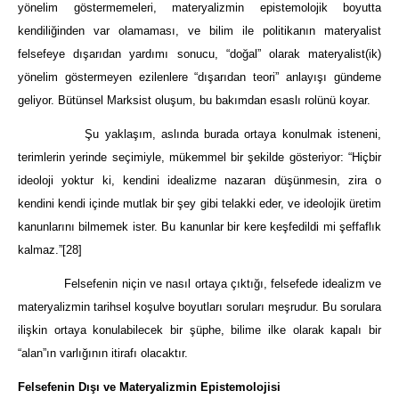
yönelim göstermemeleri, materyalizmin epistemolojik boyutta
kendiliğinden var olamaması, ve bilim ile politikanın materyalist
felsefeye dışarıdan yardımı sonucu, “doğal” olarak materyalist(ik)
yönelim göstermeyen ezilenlere “dışarıdan teori” anlayışı gündeme
geliyor. Bütünsel Marksist oluşum, bu bakımdan esaslı rolünü koyar.
Şu yaklaşım, aslında burada ortaya konulmak isteneni,
terimlerin yerinde seçimiyle, mükemmel bir şekilde gösteriyor: “Hiçbir
ideoloji yoktur ki, kendini idealizme nazaran düşünmesin, zira o
kendini kendi içinde mutlak bir şey gibi telakki eder, ve ideolojik üretim
kanunlarını bilmemek ister. Bu kanunlar bir kere keşfedildi mi şeffaflık
kalmaz.”
[28]
Felsefenin niçin ve nasıl ortaya çıktığı, felsefede idealizm ve
materyalizmin tarihsel koşulve boyutları soruları meşrudur. Bu sorulara
ilişkin ortaya konulabilecek bir şüphe, bilime ilke olarak kapalı bir
“alan”ın varlığının itirafı olacaktır.
Felsefenin Dışı ve Materyalizmin Epistemolojisi