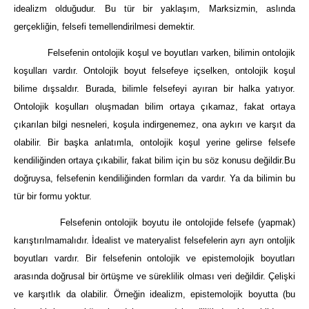
idealizm olduğudur. Bu tür bir yaklaşım, Marksizmin, aslında
gerçekliğin, felsefi temellendirilmesi demektir.
Felsefenin ontolojik koşul ve boyutları varken, bilimin ontolojik
koşulları vardır. Ontolojik boyut felsefeye içselken, ontolojik koşul
bilime dışsaldır. Burada, bilimle felsefeyi ayıran bir halka yatıyor.
Ontolojik koşulları oluşmadan bilim ortaya çıkamaz, fakat ortaya
çıkarılan bilgi nesneleri, koşula indirgenemez, ona aykırı ve karşıt da
olabilir. Bir başka anlatımla, ontolojik koşul yerine gelirse felsefe
kendiliğinden ortaya çıkabilir, fakat bilim için bu söz konusu değildir.Bu
doğruysa, felsefenin kendiliğinden formları da vardır. Ya da bilimin bu
tür bir formu yoktur.
Felsefenin ontolojik boyutu ile ontolojide felsefe (yapmak)
karıştırılmamalıdır. İdealist ve materyalist felsefelerin ayrı ayrı ontoljik
boyutları vardır. Bir felsefenin ontolojik ve epistemolojik boyutları
arasında doğrusal bir örtüşme ve süreklilik olması veri değildir. Çelişki
ve karşıtlık da olabilir. Örneğin idealizm, epistemolojik boyutta (bu