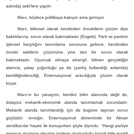
aslında) sekt’lere yapılır.
Marx, böylece politikaya bakıyor ama girmiyor.
Marx, bilimsel olarak kendinden öncekilerin çözüm diye
baktıklarına, sorun olarak bakmaktadır (Engels). Parti ve partinin
işlevsel karşılığını tanımlama sorununa gelince; kendinden
önceki sektlerin çözümüne yine tam bir sorun olarak
bakmaktadır. Oyuncak olmaya elverişli, bilinen gerçekliğin
alanına, yatay çoğunluğu ya da (yanlış kullandığı anlamda)
kendiliğindenciliği, Enternasyonal aracılığıyla çözüm olarak
koyar.
Marx’ın bu yanaşımı, kendini bilim alanında değil de,
dolaysız mekanik-ekonomik alanda tanımlamak zorundadır.
Mekanik alanda tanımlandığı için de bugüne taşınan sorun
güçlüdür: örneğin, Enternasyonal döneminde bir Alman
sendikacılar heyeti ile konuşurken şöyle diyordu: “Hangi partiye
mensup olurlarsa olsunlar işçilerin oluşturduğu büyük kitle maddi