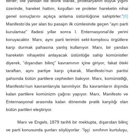
iterler; öte yandan ise teorik olarak, proletaryanın büyük yığını
üzerinde, hareket hattını, koşulları ve proleter hareketin nihai
genel sonuçlarını açıkça anlama üstünlüğüne sahiptirler.”
[8]
Manifesto’da yer alan bu pasajın ilk cümlesinde geçen “ayrı parti
kurulamaz” ifadesi yıllar sonra I. Enternasyonal’de yerini
koruyacaktır. Marx, aynı parti terimini sekt-komplocu örgütlere
karşı durmak pahasına yanlış kullanıyor. Marx, bir yandan
hareketin nihayetini anlayacak üstünlüğe sahip komünistler
diyerek, “dışarıdan bilinç” kavramının içine giriyor; fakat öteki
taraftan, aynı partiye karşı çıkarak, Manifesto’nun partisi
şahsında bütün partilere cepheden bakıyor. Marx, komünistliği,
Manifesto’nun kavramlarıyla tanımlıyor. Bu kavramların dışında
kalan partilere komünizm çağrısı yapıyor. Marx, Manifesto ve
Enternasyonal arasında kalan dönemde pratik karşılığı olan
bütün partileri eleştiriyor.
Marx ve Engels, 1879 tarihli bir mektupta, dışarıdan bilinç
ve parti konusunda şunları söylüyorlar: “İşçi sınıfının kurtuluşu,