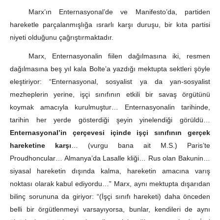
Marx’ın Enternasyonal’de ve Manifesto’da, partiden
hareketle parçalanmışlığa ısrarlı karşı duruşu, bir kıta partisi
niyeti olduğunu çağrıştırmaktadır.
Marx, Enternasyonalin fiilen dağılmasına iki, resmen
dağılmasına beş yıl kala Bolte’a yazdığı mektupta sektleri şöyle
eleştiriyor: “Enternasyonal, sosyalist ya da yan-sosyalist
mezheplerin yerine, işçi sınıfının etkili bir savaş örgütünü
koymak amacıyla kurulmuştur… Enternasyonalin tarihinde,
tarihin her yerde gösterdiği şeyin yinelendiği görüldü…
Enternasyonal’in çerçevesi içinde işçi sınıfının gerçek
hareketine karşı
… (vurgu bana ait M.S.) Paris’te
Proudhoncular… Almanya’da Lasalle kliği… Rus olan Bakunin…
siyasal hareketin dışında kalma, hareketin amacına varış
noktası olarak kabul ediyordu…” Marx, aynı mektupta dışarıdan
bilinç sorununa da giriyor: “(İşçi sınıfı hareketi) daha önceden
belli bir örgütlenmeyi varsayıyorsa, bunlar, kendileri de aynı