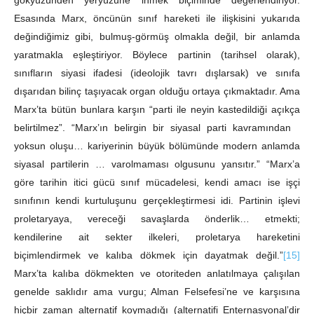
gökyüzünden yeryüzüne inmek biçiminde değerlendiriyor.
Esasında Marx, öncünün sınıf hareketi ile ilişkisini yukarıda
değindiğimiz gibi, bulmuş-görmüş olmakla değil, bir anlamda
yaratmakla eşleştiriyor. Böylece partinin (tarihsel olarak),
sınıfların siyasi ifadesi (ideolojik tavrı dışlarsak) ve sınıfa
dışarıdan bilinç taşıyacak organ olduğu ortaya çıkmaktadır. Ama
Marx’ta bütün bunlara karşın “parti ile neyin kastedildiği açıkça
belirtilmez”. “Marx’ın belirgin bir siyasal parti kavramından
yoksun oluşu… kariyerinin büyük bölümünde modern anlamda
siyasal partilerin … varolmaması olgusunu yansıtır.” “Marx’a
göre tarihin itici gücü sınıf mücadelesi, kendi amacı ise işçi
sınıfının kendi kurtuluşunu gerçekleştirmesi idi. Partinin işlevi
proletaryaya, vereceği savaşlarda önderlik… etmekti;
kendilerine ait sekter ilkeleri, proletarya hareketini
biçimlendirmek ve kalıba dökmek için dayatmak değil.”
[15]
Marx’ta kalıba dökmekten ve otoriteden anlatılmaya çalışılan
genelde saklıdır ama vurgu; Alman Felsefesi’ne ve karşısına
hiçbir zaman alternatif koymadığı (alternatifi Enternasyonal’dir