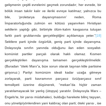
gelişmenin çeşitli evrelerini geçmek zorundadır; her evrede, bir
bölük insan takılır kalır ve ileriki evreye katılmaz; yalnızca bu
bile, ‘proletarya dayanışmasının’ neden, Roma
İmparatorluğunda zulmün en kötüsü yaşanırken Hıristiyan
sektlerin yaptığı gibi, birbiriyle ölüm-kalım kavgasına tutuşan
farklı parti grublarında gerçekleştiğini açıklamaya yeter.”
[18]
Sektlere parti içinde özgürlük, geniş parti içinde dayanışma.
Dolayısıyla sınıfın yanında olduğunu ilan eden sosyalist-
komünist partiler parçalı olarak haklı olamaz. Kısmen
gerçekleştirilen dayanışma tamamen gerçekleştiriImelidir.
(Buradan “öteki Marx”a, bize sorun olarak taşınan kitle partisine
giriyoruz.) Partiyi komünizm ideali kadar uzağa gitmeye
zorlayarak, parti kavramının parçasız özü/parçasız sınıf
temsiliyeti üzerine düşünerek, “mekan”da hiçbir zaman
yaratılamayacak bir yanlış (ütopya) yaratılır. Dolayısıyla Marx –
Engels’te, bir yarısı müdahaleci, bulduğu harekete bilinç taşıyan,
onu yönetip/yönlendiren yani kaldıraç olan parti; öteki yarısı , ise