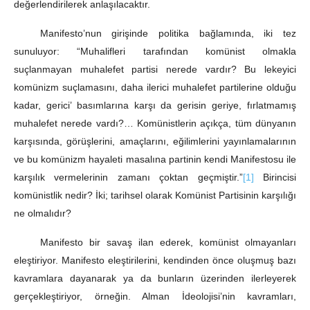
değerlendirilerek anlaşılacaktır.
Manifesto’nun girişinde politika bağlamında, iki tez
sunuluyor: “Muhalifleri tarafından komünist olmakla
suçlanmayan muhalefet partisi nerede vardır? Bu lekeyici
komünizm suçlamasını, daha ilerici muhalefet partilerine olduğu
kadar, gerici’ basımlarına karşı da gerisin geriye, fırlatmamış
muhalefet nerede vardı?… Komünistlerin açıkça, tüm dünyanın
karşısında, görüşlerini, amaçlarını, eğilimlerini yayınlamalarının
ve bu komünizm hayaleti masalına partinin kendi Manifestosu ile
karşılık vermelerinin zamanı çoktan geçmiştir.”
[1]
Birincisi
komünistlik nedir? İki; tarihsel olarak Komünist Partisinin karşılığı
ne olmalıdır?
Manifesto bir savaş ilan ederek, komünist olmayanları
eleştiriyor. Manifesto eleştirilerini, kendinden önce oluşmuş bazı
kavramlara dayanarak ya da bunların üzerinden ilerleyerek
gerçekleştiriyor, örneğin. Alman İdeolojisi’nin kavramları,