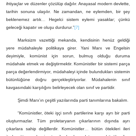
ihtiyaçlar ve düzenler çözülüp dağılır. Anayasal modern devlette,
tarihin sonuna ulaşılır. Ne zamandan, ne eylemden, bir şey
beklenemez artık… Hegelci sistem eylemi yasaklar; çünkü
geleceği kapatır ve oluşu durdurur.”
[7]
Marksizm vazettiği mekanda, kendisinin henüz geldiği
yere müdahaleyle politikaya girer. Yani Marx ve Engelsin
deyimiyle, komünist için sorun, bulmuş olduğu duruma
müdahale etmek ve değiştirmektir. Komünistler bir sistemi parça
parça değerlendirmiyor, müdahaleyi içinde bulundukları sistemin
bütünlüğüne doğru gerçekleştiriyorlar. Müdahalenin sınıf
kavgasındaki karşılığını belirleyecek olan sınıf ve partidir.
Şimdi Marx’ın çeşitli yazılarında parti tanımlarına bakalım.
“Komünistler, öteki işçi sınıfı partilerine karşı ayrı bir parti
oluşturmazlar. Tüm proletaryanın çıkarlarının dışında ayrı
çıkarlara sahip değillerdir. Komünistler… bütün ötekileri ileri