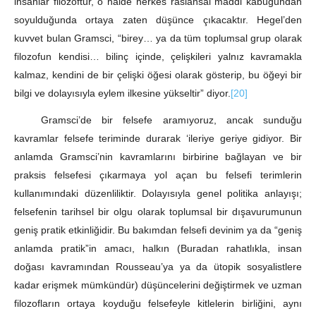
insanlar filozoftur, o halde herkes raslansal maddi kabuğundan
soyulduğunda ortaya zaten düşünce çıkacaktır. Hegel’den
kuvvet bulan Gramsci, “birey… ya da tüm toplumsal grup olarak
filozofun kendisi… bilinç içinde, çelişkileri yalnız kavramakla
kalmaz, kendini de bir çelişki öğesi olarak gösterip, bu öğeyi bir
bilgi ve dolayısıyla eylem ilkesine yükseltir” diyor.
[20]
Gramsci’de bir felsefe aramıyoruz, ancak sunduğu
kavramlar felsefe teriminde durarak ‘ileriye geriye gidiyor. Bir
anlamda Gramsci’nin kavramlarını birbirine bağlayan ve bir
praksis felsefesi çıkarmaya yol açan bu felsefi terimlerin
kullanımındaki düzenliliktir. Dolayısıyla genel politika anlayışı;
felsefenin tarihsel bir olgu olarak toplumsal bir dışavurumunun
geniş pratik etkinliğidir. Bu bakımdan felsefi devinim ya da “geniş
anlamda pratik”in amacı, halkın (Buradan rahatlıkla, insan
doğası kavramından Rousseau’ya ya da ütopik sosyalistlere
kadar erişmek mümkündür) düşüncelerini değiştirmek ve uzman
filozofların ortaya koyduğu felsefeyle kitlelerin birliğini, aynı