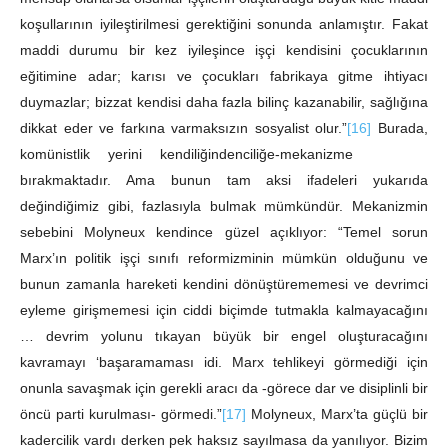
koşullarının iyileştirilmesi gerektiğini sonunda anlamıştır. Fakat
maddi durumu bir kez iyileşince işçi kendisini çocuklarının
eğitimine adar; karısı ve çocukları fabrikaya gitme ihtiyacı
duymazlar; bizzat kendisi daha fazla bilinç kazanabilir, sağlığına
dikkat eder ve farkına varmaksızın sosyalist olur.”
[16]
Burada,
komünistlik yerini kendiliğindenciliğe-mekanizme
bırakmaktadır. Ama bunun tam aksi ifadeleri yukarıda
değindiğimiz gibi, fazlasıyla bulmak mümkündür. Mekanizmin
sebebini Molyneux kendince güzel açıklıyor: “Temel sorun
Marx’ın politik işçi sınıfı reformizminin mümkün olduğunu ve
bunun zamanla hareketi kendini dönüştürememesi ve devrimci
eyleme girişmemesi için ciddi biçimde tutmakla kalmayacağını
… devrim yolunu tıkayan büyük bir engel oluşturacağını
kavramayı ‘başaramaması idi. Marx tehlikeyi görmediği için
onunla savaşmak için gerekli aracı da -görece dar ve disiplinli bir
öncü parti kurulması- görmedi.”
[17]
Molyneux, Marx’ta güçlü bir
kadercilik vardı derken pek haksız sayılmasa da yanılıyor. Bizim