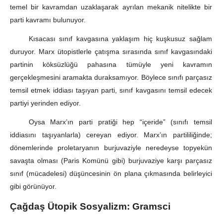
temel bir kavramdan uzaklaşarak ayrılan mekanik nitelikte bir
parti kavramı bulunuyor.
Kısacası sınıf kavgasına yaklaşım hiç kuşkusuz sağlam
duruyor. Marx ütopistlerle çatışma sırasında sınıf kavgasındaki
partinin köksüzlüğü pahasına tümüyle yeni kavramın
gerçekleşmesini aramakta duraksamıyor. Böylece sınıfı parçasız
temsil etmek iddiası taşıyan parti, sınıf kavgasını temsil edecek
partiyi yerinden ediyor.
Oysa Marx’ın parti pratiği hep “içeride” (sınıfı temsil
iddiasını taşıyanlarla) cereyan ediyor. Marx’ın partililiğinde;
dönemlerinde proletaryanın burjuvaziyle neredeyse topyekün
savaşta olması (Paris Komünü gibi) burjuvaziye karşı parçasız
sınıf (mücadelesi) düşüncesinin ön plana çıkmasında belirleyici
gibi görünüyor.
Çağdaş Ütopik Sosyalizm: Gramsci