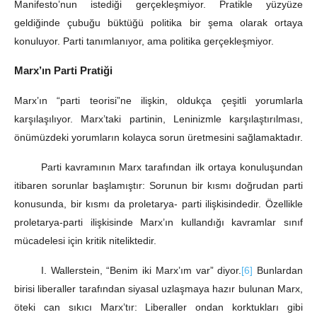
Manifesto’nun istediği gerçekleşmiyor. Pratikle yüzyüze
geldiğinde çubuğu büktüğü politika bir şema olarak ortaya
konuluyor. Parti tanımlanıyor, ama politika gerçekleşmiyor.
Marx’ın Parti Pratiği
Marx’ın “parti teorisi”ne ilişkin, oldukça çeşitli yorumlarla
karşılaşılıyor. Marx’taki partinin, Leninizmle karşılaştırılması,
önümüzdeki yorumların kolayca sorun üretmesini sağlamaktadır.
Parti kavramının Marx tarafından ilk ortaya konuluşundan
itibaren sorunlar başlamıştır: Sorunun bir kısmı doğrudan parti
konusunda, bir kısmı da proletarya- parti ilişkisindedir. Özellikle
proletarya-parti ilişkisinde Marx’ın kullandığı kavramlar sınıf
mücadelesi için kritik niteliktedir.
I. Wallerstein, “Benim iki Marx’ım var” diyor.
[6]
Bunlardan
birisi liberaller tarafından siyasal uzlaşmaya hazır bulunan Marx,
öteki can sıkıcı Marx’tır: Liberaller ondan korktukları gibi