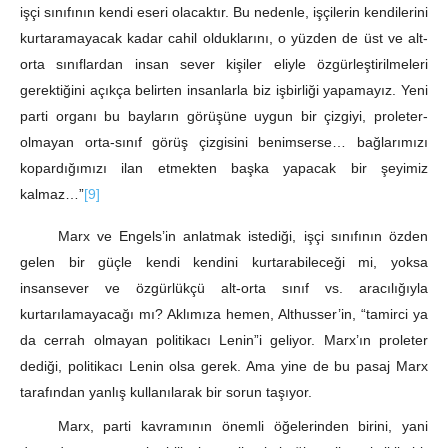
işçi sınıfının kendi eseri olacaktır. Bu nedenle, işçilerin kendilerini
kurtaramayacak kadar cahil olduklarını, o yüzden de üst ve alt-
orta sınıflardan insan sever kişiler eliyle özgürleştirilmeleri
gerektiğini açıkça belirten insanlarla biz işbirliği yapamayız. Yeni
parti organı bu bayların görüşüne uygun bir çizgiyi, proleter-
olmayan orta-sınıf görüş çizgisini benimserse… bağlarımızı
kopardığımızı ilan etmekten başka yapacak bir şeyimiz
kalmaz…”
[9]
Marx ve Engels’in anlatmak istediği, işçi sınıfının özden
gelen bir güçle kendi kendini kurtarabileceği mi, yoksa
insansever ve özgürlükçü alt-orta sınıf vs. aracılığıyla
kurtarılamayacağı mı? Aklımıza hemen, Althusser’in, “tamirci ya
da cerrah olmayan politikacı Lenin”i geliyor. Marx’ın proleter
dediği, politikacı Lenin olsa gerek. Ama yine de bu pasaj Marx
tarafından yanlış kullanılarak bir sorun taşıyor.
Marx, parti kavramının önemli öğelerinden birini, yani