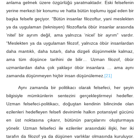
anlama gelmek üzere özgürlüğü yaratmaktadır. Eski felsefenin
yerine merkezi bir konumu ve hatta bütün toplumu işgal eden bir
başka felsefe geçiyor. “Bütün insanlar filozoftur, yani meslekten
ya da uygulaman (teknisyen) filozoflarla öbür insanlar arasında
‘nitel’ bir ayrım değil, ama yalnızca ‘nicel’ bir ayrım” vardır.
“Meslekten ya da uygulaman filozof, yalnızca öbür insanlardan
daha mantıklı, daha tutarlı, daha dizgeli düşünmekle kalmaz,
ama tüm düşünce tarihini de bilir… Uzman filozof, öbür
uzmanlardan daha çok yaklaşır öbür insanlara … ama aynı
zamanda düşünmeyen hiçbir insan düşünülemez.
[21]
Aynı zamanda bir politikacı olarak felsefeci, her şeyin
bilgisiyle mümkünlerin sentezini gerçekleştirmeyi hedefler.
Uzman felsefeci-politikacı, doğuştan kendinin bilincinde olan
ezilenleri hedefleyen felsefi devinimle halkın potansiyel gücünü
en üst noktasına çıkarır, bütünün parçalarını oluşturmaya
yönelir. Uzman felsefeci ile ezilenler arasındaki ilişki, her iki
tarafın da filozof ya da düşünen varlıklar olmasında kuruluyor.