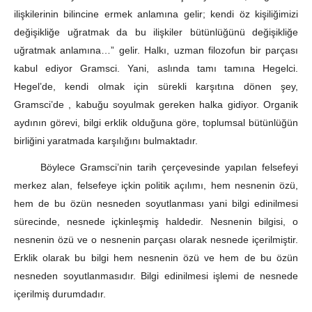
ilişkilerinin bilincine ermek anlamına gelir; kendi öz kişiliğimizi
değişikliğe uğratmak da bu ilişkiler bütünlüğünü değişikliğe
uğratmak anlamına…” gelir. Halkı, uzman filozofun bir parçası
kabul ediyor Gramsci. Yani, aslında tamı tamına Hegelci.
Hegel’de, kendi olmak için sürekli karşıtına dönen şey,
Gramsci’de , kabuğu soyulmak gereken halka gidiyor. Organik
aydının görevi, bilgi erklik olduğuna göre, toplumsal bütünlüğün
birliğini yaratmada karşılığını bulmaktadır.
Böylece Gramsci’nin tarih çerçevesinde yapılan felsefeyi
merkez alan, felsefeye içkin politik açılımı, hem nesnenin özü,
hem de bu özün nesneden soyutlanması yani bilgi edinilmesi
sürecinde, nesnede içkinleşmiş haldedir. Nesnenin bilgisi, o
nesnenin özü ve o nesnenin parçası olarak nesnede içerilmiştir.
Erklik olarak bu bilgi hem nesnenin özü ve hem de bu özün
nesneden soyutlanmasıdır. Bilgi edinilmesi işlemi de nesnede
içerilmiş durumdadır.