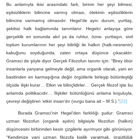
Bu anlamıyla ikisi arasındaki fark, birinin her şeyi bilmesi,
eşitsizliklerin bilincine varmış olması, ötekinin eşitsizliklerin
bilincine varmamış olmasıdır. Hegel’de aynı durum, yurttaş,
şekilsiz halk bağlamında tanımlanır. Hegelci anlayışa göre
gerçeklik en sonunda akıl ya da ruhtur, özne- yurttaşın, sivil
toplum kurumlarının her şeyi bilirliği ile halkın (halk-nesnenin)
kabuğunu soyduğunda, zaten ortaya düşünce çıkacaktır.
Gramsci de şöyle diyor Gerçek Filozofun tanımı için: “Birey öbür
insanlarla yanyana gelmeyle değil, ama organik olarak, yani en
basitinden en karmaşığına değin örgütlerle birleşip bütünleştiği
ölçüde ilişki kurar… Etkin ve bilinçlidirler… Gerçek filozof işte bu
anlamda politikacıdır… İlişkiler bütünlüğünü anlama koşuluyla,
çevreyi değiştiren ‘etkin insan’dır (vurgu bana ait – M.S.).”
[22]
Burada Gramsci’nin Hegel’den farklılığı şudur: Gramsci
uzman filozofun (organik aydın) bilgisiyle filozofun (halkın)
düşüncesini birbirinden kesin çizgilerle ayırmıyor gibi görünüyor.
“Kendimize yani uzman filozofa kişilik yaratmak, örgütlülük