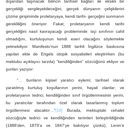
dışarıdan taşınacak bilincin tarihsel bağları ile eksikli bir
gerçekliği sergileyebileceğini, gerçek dünyanın çelişkilerini
çözme girişiminde proletaryaya, kendi tarihi- gerçeğini sunmanın
gerekliliğini öneriyor. Fakat, proletaryanın kendi tarihi
gerçekliğini nasıl kavrayacağı probleminde: isçi sınıfının cahil
olmadığını, kurtuluşunun kendi eseri olacağını söylemekle
yetinebiliyor. Manifesto’nun 1888 tarihli İngilizce baskısına
yapılan ekte de Engels ütopik sosyalistleri eleştirirken (bu
mektubu açıklayıcı tarzda) “kendiliğinden” sözcüğünü ekliyor ve
şunları yazıyor:
“… bunların kişisel yaratıcı eylemi; tarihsel olarak
yaratılmış kurtuluş koşullarının yerini, hayali olanlar; ve
proletaryanın tedrici, kendiliğinden sınıf örgütlenmesinin yerini,
bu yaratıcılar tarafından özel olarak tasarlanmış toplum
örgütlenmesi alacaktır…”
[10]
Burada, mektuptaki cehalet
sözcüğüyle tedrici ve kendiliğinden terimleri birleştirildiğinde
(1888’den, 1879’a ve 1847’ye bakılıyor çünkü), Lenin’e