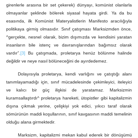
girenlerle arasına bir set çekerek) dünyayı, komünist olanlarla
olmayanlar şeklinde bölerek siyasal hayata girdi. Ya da bu
esasında, ilk Komünist Materyalistlerin Manifesto aracılığıyla
politikaya girmiş olmasıdır. Sınıf çatışması Marksizmden önce,
^gerçekte, nesnel olarak, bizim dışımızda ve kendisini yaratan
insanların bile istenç ve davranışlarından bağımsız olarak
vardır”.
[3]
Bu çatışmada, proletarya henüz bölünme halinde
değildir ve neye nasıl bölüneceğini de ayırdedemez.
Dolayısıyla proletarya, kendi varlığını ve çatıştığı alanı
tanımlayamadığı için, sınıf mücadelesinde çekimleyici, iteleyici
ve kalıcı bir güç ilişkisi de yaratamaz. Marksizmin
kuramsallaştırdı^ proletarya hareketi, ütopistler gibi kapitalizmin
dışına çıkmak yerine, çelişkiyi yok edici, yıkıcı taraf olarak
sömürünün maddi koşullarının, sınıf kavgasının maddi temelinin
olduğu alana girmektedir.
Marksizm, kapitalizmi mekan kabul ederek bir dönüşümü