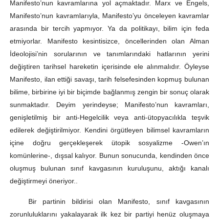
Manifesto’nun kavramlarına yol açmaktadır. Marx ve Engels,
Manifesto’nun kavramlarıyla, Manifesto’yu önceleyen kavramlar
arasında bir tercih yapmıyor. Ya da politikayı, bilim için feda
etmiyorlar. Manifesto kesintisizce, öncellerinden olan Alman
İdeolojisi’nin sorularının ve tanımlarındaki hatlarının yerini
değiştiren tarihsel hareketin içerisinde ele alınmalıdır. Öyleyse
Manifesto, ilan ettiği savaşı, tarih felsefesinden kopmuş bulunan
bilime, birbirine iyi bir biçimde bağlanmış zengin bir sonuç olarak
sunmaktadır. Deyim yerindeyse; Manifesto’nun kavramları,
genişletilmiş bir anti-Hegelcilik veya anti-ütopyacılıkla teşvik
edilerek değiştirilmiyor. Kendini örgütleyen bilimsel kavramların
içine doğru gerçekleşerek ütopik sosyalizme -Owen’ın
komünlerine-, dışsal kalıyor. Bunun sonucunda, kendinden önce
oluşmuş bulunan sınıf kavgasının kuruluşunu, aktığı kanalı
değiştirmeyi öneriyor..
Bir partinin bildirisi olan Manifesto, sınıf kavgasının
zorunluluklarını yakalayarak ilk kez bir partiyi henüz oluşmaya