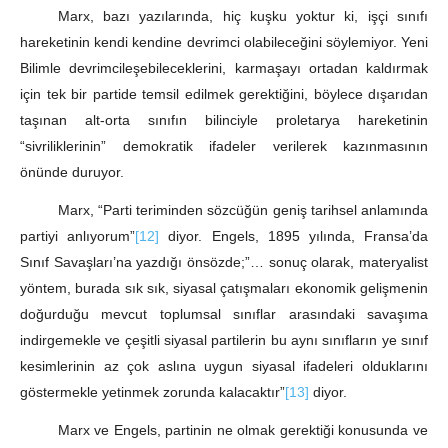
Marx, bazı yazılarında, hiç kuşku yoktur ki, işçi sınıfı
hareketinin kendi kendine devrimci olabileceğini söylemiyor. Yeni
Bilimle devrimcileşebileceklerini, karmaşayı ortadan kaldırmak
için tek bir partide temsil edilmek gerektiğini, böylece dışarıdan
taşınan alt-orta sınıfın bilinciyle proletarya hareketinin
“sivriliklerinin” demokratik ifadeler verilerek kazınmasının
önünde duruyor.
Marx, “Parti teriminden sözcüğün geniş tarihsel anlamında
partiyi anlıyorum”
[12]
diyor. Engels, 1895 yılında, Fransa’da
Sınıf Savaşları’na yazdığı önsözde;”… sonuç olarak, materyalist
yöntem, burada sık sık, siyasal çatışmaları ekonomik gelişmenin
doğurduğu mevcut toplumsal sınıflar arasındaki savaşıma
indirgemekle ve çeşitli siyasal partilerin bu aynı sınıfların ye sınıf
kesimlerinin az çok aslına uygun siyasal ifadeleri olduklarını
göstermekle yetinmek zorunda kalacaktır”
[13]
diyor.
Marx ve Engels, partinin ne olmak gerektiği konusunda ve