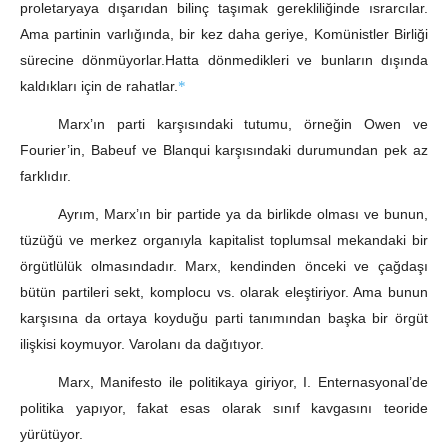
proletaryaya dışarıdan bilinç taşımak gerekliliğinde ısrarcılar.
Ama partinin varlığında, bir kez daha geriye, Komünistler Birliği
sürecine dönmüyorlar.Hatta dönmedikleri ve bunların dışında
kaldıkları için de rahatlar.
*
Marx’ın parti karşısındaki tutumu, örneğin Owen ve
Fourier’in, Babeuf ve Blanqui karşısındaki durumundan pek az
farklıdır.
Ayrım, Marx’ın bir partide ya da birlikde olması ve bunun,
tüzüğü ve merkez organıyla kapitalist toplumsal mekandaki bir
örgütlülük olmasındadır. Marx, kendinden önceki ve çağdaşı
bütün partileri sekt, komplocu vs. olarak eleştiriyor. Ama bunun
karşısına da ortaya koyduğu parti tanımından başka bir örgüt
ilişkisi koymuyor. Varolanı da dağıtıyor.
Marx, Manifesto ile politikaya giriyor, I. Enternasyonal’de
politika yapıyor, fakat esas olarak sınıf kavgasını teoride
yürütüyor.