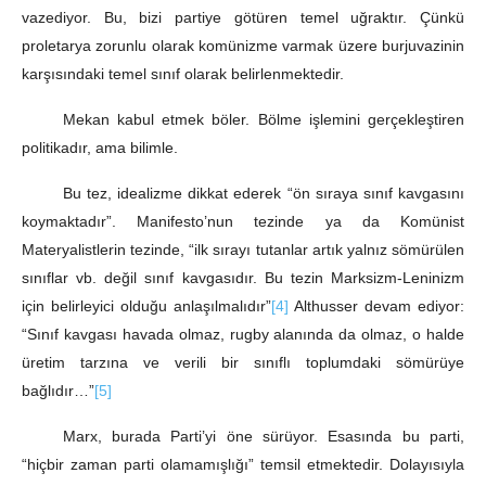
vazediyor. Bu, bizi partiye götüren temel uğraktır. Çünkü
proletarya zorunlu olarak komünizme varmak üzere burjuvazinin
karşısındaki temel sınıf olarak belirlenmektedir.
Mekan kabul etmek böler. Bölme işlemini gerçekleştiren
politikadır, ama bilimle.
Bu tez, idealizme dikkat ederek “ön sıraya sınıf kavgasını
koymaktadır”. Manifesto’nun tezinde ya da Komünist
Materyalistlerin tezinde, “ilk sırayı tutanlar artık yalnız sömürülen
sınıflar vb. değil sınıf kavgasıdır. Bu tezin Marksizm-Leninizm
için belirleyici olduğu anlaşılmalıdır”
[4]
Althusser devam ediyor:
“Sınıf kavgası havada olmaz, rugby alanında da olmaz, o halde
üretim tarzına ve verili bir sınıflı toplumdaki sömürüye
bağlıdır…”
[5]
Marx, burada Parti’yi öne sürüyor. Esasında bu parti,
“hiçbir zaman parti olamamışlığı” temsil etmektedir. Dolayısıyla