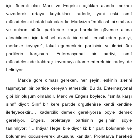
için önemli olan Marx ve Engelsin açtıkları alanda mekanı
vazederek ortaya koydukları iradedir, yani eski sınıf
mücadelesini hatalı bulmalarıdır. Marksizm “mülk sahibi sınıflara
ve onların bütün partilerine karşı hareketin güvence altına
alınabilmesi için tarihsel olarak bir sınıfı temsil eden partiyi,
merkeze koyuyor”, fakat egemenlerin partisinin ve ilerici tüm
partilerin karşısına: Enternasyonal bir partiyi, sınıf
mücadelesinde kaldıraç kavramıyla ikame ederek bir iradeyi de
belirtiyor.
Marx’a göre olması gereken, her şeyin, eskinin izlerini
taşımayan bir partide cereyan etmesidir. Bu da Enternasyonal
gibi bir oluşum olmalıdır. Marx ve Engels böylece, “sınıfa karşı
sınıf” diyor: Sınıf bir kere partide örgütlenirse kendi kendine
ilerleyecektir…. kadercilik demek gerekiyorsa böyle demek
gerekiyor. Engels, proletarya partisinin gelişimini şöyle
tanımlıyor: ”… İhtiyar Hegel bile diyor ki; bir parti bölünerek ve
bölünmeyi göğüsleyerek utkusunu kanıtlar. Proletarya hareketi