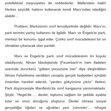
entellektüel meşruiyetini de reddederler. Wallerstein haklı!
Herkes seçicilik hakkını kullanarak kendi Marx’ından istediğini
alabilir…
Problem, Marksizmin sınıf temsiliyetinde değildir; Marx’ın,
parti terimini yanlış kullanımı ile ilgilidir. Marx ve Engels’te parti,
merkezi bir konumu işgal eder. Çünkü sınıf mücadelesini bir sır
olmaktan çıkaracak olan partidir.
Marx ve Engels’te parti, sınıf mücadelesinin ön koşulu
olabiliyordu. Alman İdeolojisinde (Feuerbach’ın ham ifadeleri
üzerinde dururken) “gökten yeryüzüne iner” diye eleştirdikleri
Alman Felsefesine verdikleri cevapta gerçek faaliyetleri içindeki
insandan hareket ederek, “yerden gökyüzüne çıkılır” ifadesi,
Parti düşüncesiyle Manifesto’da sınıf kavgasına yansımaktadır.
Şöyle: “Hegel’de … devlet, toplumu sağlam bir şekilde ayakta
tutar ve onun doruğunu oluşturur. Devlet olmasa sosyal
gerçekliğin öğeleri ve uğrakları yani ‘zümreler’… nihayet