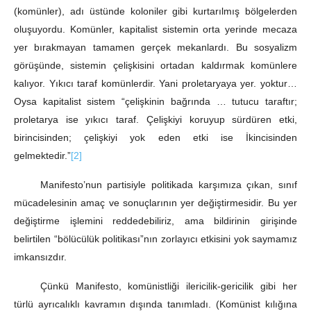
(komünler), adı üstünde koloniler gibi kurtarılmış bölgelerden
oluşuyordu. Komünler, kapitalist sistemin orta yerinde mecaza
yer bırakmayan tamamen gerçek mekanlardı. Bu sosyalizm
görüşünde, sistemin çelişkisini ortadan kaldırmak komünlere
kalıyor. Yıkıcı taraf komünlerdir. Yani proletaryaya yer. yoktur…
Oysa kapitalist sistem “çelişkinin bağrında … tutucu taraftır;
proletarya ise yıkıcı taraf. Çelişkiyi koruyup sürdüren etki,
birincisinden; çelişkiyi yok eden etki ise İkincisinden
gelmektedir.”
[2]
Manifesto’nun partisiyle politikada karşımıza çıkan, sınıf
mücadelesinin amaç ve sonuçlarının yer değiştirmesidir. Bu yer
değiştirme işlemini reddedebiliriz, ama bildirinin girişinde
belirtilen “bölücülük politikası”nın zorlayıcı etkisini yok saymamız
imkansızdır.
Çünkü Manifesto, komünistliği ilericilik-gericilik gibi her
türlü ayrıcalıklı kavramın dışında tanımladı. (Komünist kılığına