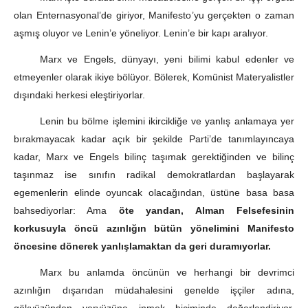
olan Enternasyonal’de giriyor, Manifesto’yu gerçekten o zaman
aşmış oluyor ve Lenin’e yöneliyor. Lenin’e bir kapı aralıyor.
Marx ve Engels, dünyayı, yeni bilimi kabul edenler ve
etmeyenler olarak ikiye bölüyor. Bölerek, Komünist Materyalistler
dışındaki herkesi eleştiriyorlar.
Lenin bu bölme işlemini ikircikliğe ve yanlış anlamaya yer
bırakmayacak kadar açık bir şekilde Parti’de tanımlayıncaya
kadar, Marx ve Engels bilinç taşımak gerektiğinden ve bilinç
taşınmaz ise sınıfın radikal demokratlardan başlayarak
egemenlerin elinde oyuncak olacağından, üstüne basa basa
bahsediyorlar: Ama
öte yandan, Alman Felsefesinin
korkusuyla öncü azınlığın bütün yönelimini Manifesto
öncesine dönerek yanlışlamaktan da geri duramıyorlar.
Marx bu anlamda öncünün ve herhangi bir devrimci
azınlığın dışarıdan müdahalesini genelde işçiler adına,