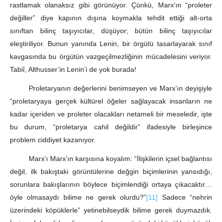
rastlamak olanaksız gibi görünüyor. Çünkü, Marx’ın “proleter
değiller” diye kapının dışına koymakla tehdit ettiği alt-orta
sınıftan bilinç taşıyıcılar, düşüyor; bütün bilinç taşıyıcılar
eleştiriliyor. Bunun yanında Lenin, bir örgütü tasarlayarak sınıf
kavgasında bu örgütün vazgeçilmezliğinin mücadelesini veriyor.
Tabiî, Althusser’in Lenin’i de yok burada!
Proletaryanın değerlerini benimseyen ve Marx’ın deyişiyle
“proletaryaya gerçek kültürel öğeler sağlayacak insanların ne
kadar içeriden ve proleter olacakları netameli bir meseledir, işte
bu durum, “proletarya cahil değildir” ifadesiyle birleşince
problem ciddiyet kazanıyor.
Marx’ı Marx’ın karşısına koyalım: “İlişkilerin içsel bağlantısı
değil, ilk bakıştaki görüntülerine değgin biçimlerinin yansıdığı,
sorunlara bakışlarının böylece biçimlendiği ortaya çıkacaktır…
öyle olmasaydı bilime ne gerek olurdu?”
[11]
Sadece “nehrin
üzerindeki köpüklerle” yetinebilseydik bilime gerek duymazdık.