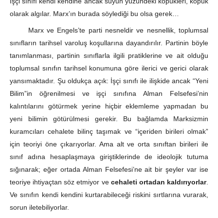
İşçi sınıfı kendi kendine ancak suyun yüzündeki köpükleri, köpük
olarak algılar. Marx’ın burada söylediği bu olsa gerek…
Marx ve Engels’te parti nesneldir ve nesnellik, toplumsal
sınıfların tarihsel varoluş koşullarına dayandırılır. Partinin böyle
tanımlanması, partinin sınıflarla ilgili pratiklerine ve ait olduğu
toplumsal sınıfın tarihsel konumuna göre ilerici ve gerici olarak
yansımaktadır. Şu oldukça açık: İşçi sınıfı ile ilişkide ancak “Yeni
Bilim”in öğrenilmesi ve işçi sınıfına Alman Felsefesi’nin
kalıntılarını götürmek yerine hiçbir eklemleme yapmadan bu
yeni bilimin götürülmesi gerekir. Bu bağlamda Marksizmin
kuramcıları cehalete bilinç taşımak ve “içeriden birileri olmak”
için teoriyi öne çıkarıyorlar. Ama alt ve orta sınıftan birileri ile
sınıf adına hesaplaşmaya giriştiklerinde de ideolojik tutuma
sığınarak; eğer ortada Alman Felsefesi’ne ait bir şeyler var ise
teoriye ihtiyaçtan söz etmiyor ve
cehaleti ortadan kaldırıyorlar
.
Ve sınıfın kendi kendini kurtarabileceği riskini sırtlarına vurarak,
sorun iletebiliyorlar.