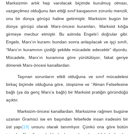
Marksizmin artık hep varolacak biçimde kurulmuş olması,
vazgeçilmez olduğunu ilan ettiği sınıf kavgasının zorunlu menzili,
onu bir dünya görüşü haline getirmiştir. Marksizm bugün bir
dünya görüşü olarak Marx-öncesi kuramları, Marksist kılığa
girmeye mecbur etmiştir. Bu aslında Engels’i doğrular gibi:
Engels, Marx’ın kuramı bundan sonra anlaşılacak ve işçi sınıfı,
“Marx’ın kuramının çizdiği şekilde mücadele edecektir” diyordu.
Mücadele, Marx’ın kuramına göre yürütülüyor, fakat geriye
dönerek Marx-öncesi kanallardan.
Taşınan sorunların etkili olduğuna ve sınıf mücadelesi
birkaç biçimde olduğuna göre, ütopizme ve “Alman Felsefesine
bağlı (ya da genç Marx’a bağlı) bir Marksist pratiğin göründüğü
açıktır.
Marksizm-öncesi kanallardan, Marksizme rağmen bugüne
uzanan Gramsci ise en başından felsefede insan iradesini bir
üst yapı
[19]
unsuru olarak tanımlıyor. Çünkü ona göre bütün