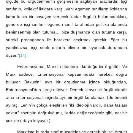
ölçüde bu örgütlenmenin gelişmesini sağlayan araçlardır. İşçi
sınıfının, kollektif iktidara karşı, yani egemen sınıfların iktidarına
karşı kesin bir savaşım verecek kadar örgütlü bulunmadıkları,
gene de işçi sınıfını, egemen sınıf tarafından politika alanında
benimsenmiş olan tutuma… bize düşmanca olan tutuma karşı,
sürekli propaganda ile harekete geçirmek gerekir. Eğer bu
yapılmazsa, işçi sınıfı onların elinde bir oyuncak durumuna
düşer.”
[14]
Enternasyonal, Marx’ın otoritesini kurduğu bir örgüttür. Ve
Marx sadece, Enternasyonal kapsamındaki hareketi doğru
buluyor. Bakunin’i ayrı bir örgütlenme içinde olduğundan,
Enternasyonal’den ihraç ettiriyor: Demek ki ayrı bir örgüt olabilir
ama Enternasyonalin içinde ayrı bir örgüt kurulamaz. (Bu önemli
ayıraç, Lenin’in çokça eleştirilen “iki ideoloji vardır, daha fazlası
yoktur” sözünün doğruluğunu, ileride değineceğimiz gibi, net bir
şekilde ortaya koyuyor.)
Marx işte burada sınıf mücadelesine gerçek bir işçi örgütü