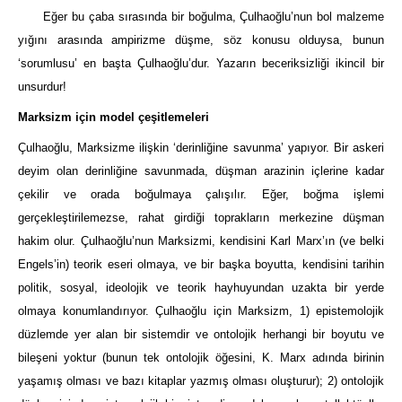
Eğer bu çaba sırasında bir boğulma, Çulhaoğlu’nun bol malzeme
yığını arasında ampirizme düşme, söz konusu olduysa, bunun
‘sorumlusu’ en başta Çulhaoğlu’dur. Yazarın beceriksizliği ikincil bir
unsurdur!
Marksizm için model çeşitlemeleri
Çulhaoğlu, Marksizme ilişkin ‘derinliğine savunma’ yapıyor. Bir askeri
deyim olan derinliğine savunmada, düşman arazinin içlerine kadar
çekilir ve orada boğulmaya çalışılır. Eğer, boğma işlemi
gerçekleştirilemezse, rahat girdiği toprakların merkezine düşman
hakim olur. Çulhaoğlu’nun Marksizmi, kendisini Karl Marx’ın (ve belki
Engels’in) teorik eseri olmaya, ve bir başka boyutta, kendisini tarihin
politik, sosyal, ideolojik ve teorik hayhuyundan uzakta bir yerde
olmaya konumlandırıyor. Çulhaoğlu için Marksizm, 1) epistemolojik
düzlemde yer alan bir sistemdir ve ontolojik herhangi bir boyutu ve
bileşeni yoktur (bunun tek ontolojik öğesini, K. Marx adında birinin
yaşamış olması ve bazı kitaplar yazmış olması oluşturur); 2) ontolojik