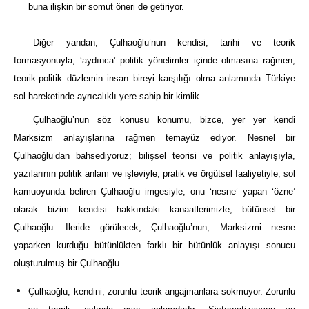
buna ilişkin bir somut öneri de getiriyor.
Diğer yandan, Çulhaoğlu’nun kendisi, tarihi ve teorik
formasyonuyla, ‘aydınca’ politik yönelimler içinde olmasına rağmen,
teorik-politik düzlemin insan bireyi karşılığı olma anlamında Türkiye
sol hareketinde ayrıcalıklı yere sahip bir kimlik.
Çulhaoğlu’nun söz konusu konumu, bizce, yer yer kendi
Marksizm anlayışlarına rağmen temayüz ediyor. Nesnel bir
Çulhaoğlu’dan bahsediyoruz; bilişsel teorisi ve politik anlayışıyla,
yazılarının politik anlam ve işleviyle, pratik ve örgütsel faaliyetiyle, sol
kamuoyunda beliren Çulhaoğlu imgesiyle, onu ‘nesne’ yapan ‘özne’
olarak bizim kendisi hakkındaki kanaatlerimizle, bütünsel bir
Çulhaoğlu. Ileride görülecek, Çulhaoğlu’nun, Marksizmi nesne
yaparken kurduğu bütünlükten farklı bir bütünlük anlayışı sonucu
oluşturulmuş bir Çulhaoğlu…
Çulhaoğlu, kendini, zorunlu teorik angajmanlara sokmuyor. Zorunlu