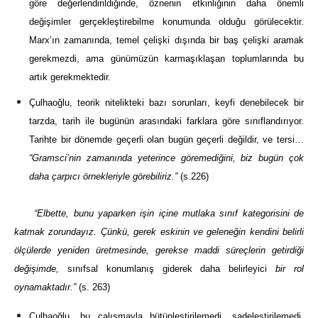
göre değerlendirildiğinde, öznenin etkinliğinin daha önemli
değişimler gerçekleştirebilme konumunda olduğu görülecektir.
Marx’ın zamanında, temel çelişki dışında bir baş çelişki aramak
gerekmezdi, ama günümüzün karmaşıklaşan toplumlarında bu
artık gerekmektedir.
Çulhaoğlu, teorik nitelikteki bazı sorunları, keyfi denebilecek bir
tarzda, tarih ile bugünün arasındaki farklara göre sınıflandırıyor.
Tarihte bir dönemde geçerli olan bugün geçerli değildir, ve tersi…
“Gramsci’nin zamanında yeterince göremediğini, biz bugün çok
daha çarpıcı örnekleriyle görebiliriz.”
(s.226)
“Elbette, bunu yaparken işin içine mutlaka sınıf kategorisini de
katmak zorundayız. Çünkü, gerek eskinin ve geleneğin kendini belirli
ölçülerde yeniden üretmesinde, gerekse maddi süreçlerin getirdiği
değişimde,
sınıfsal konumlanış giderek daha belirleyici
bir rol
oynamaktadır.”
(s. 263)
Çulhaoğlu, bu çalışmayla bütünleştirilemedi, sadeleştirilemedi.