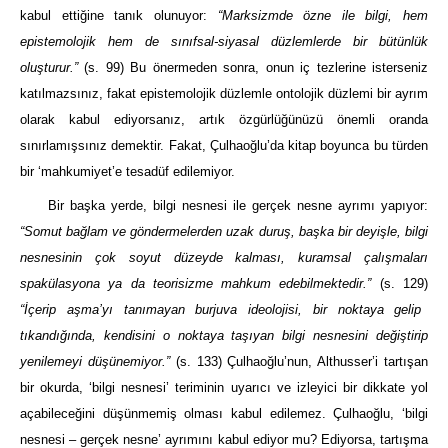
kabul ettiğine tanık olunuyor:
“Marksizmde özne ile bilgi, hem
epistemolojik hem de sınıfsal-siyasal düzlemlerde bir bütünlük
oluşturur.”
(s. 99) Bu önermeden sonra, onun iç tezlerine isterseniz
katılmazsınız, fakat epistemolojik düzlemle ontolojik düzlemi bir ayrım
olarak kabul ediyorsanız, artık özgürlüğünüzü önemli oranda
sınırlamışsınız demektir. Fakat, Çulhaoğlu’da kitap boyunca bu türden
bir ‘mahkumiyet’e tesadüf edilemiyor.
Bir başka yerde, bilgi nesnesi ile gerçek nesne ayrımı yapıyor:
“Somut bağlam ve göndermelerden uzak duruş, başka bir deyişle, bilgi
nesnesinin çok soyut düzeyde kalması, kuramsal çalışmaları
spakülasyona ya da teorisizme mahkum edebilmektedir.”
(s. 129)
“İçerip aşma’yı tanımayan burjuva ideolojisi, bir noktaya gelip
tıkandığında, kendisini o noktaya taşıyan bilgi nesnesini değiştirip
yenilemeyi düşünemiyor.”
(s. 133) Çulhaoğlu’nun, Althusser’i tartışan
bir okurda, ‘bilgi nesnesi’ teriminin uyarıcı ve izleyici bir dikkate yol
açabileceğini düşünmemiş olması kabul edilemez. Çulhaoğlu, ‘bilgi
nesnesi – gerçek nesne’ ayrımını kabul ediyor mu? Ediyorsa, tartışma