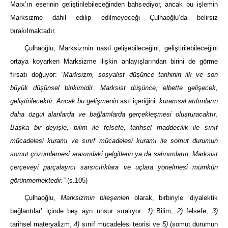
Marx’ın eserinin geliştirilebileceğinden bahsediyor, ancak bu işlemin
Marksizme dahil edilip edilmeyeceği Çulhaoğlu’da belirsiz
bırakılmaktadır.
Çulhaoğlu, Marksizmin nasıl gelişebileceğini, geliştirilebileceğini
ortaya koyarken Marksizme ilişkin anlayışlarından birini de görme
fırsatı doğuyor:
“Marksizm, sosyalist düşünce tarihinin ilk ve son
büyük düşünsel birikimidir. Marksist düşünce, elbette gelişecek,
geliştirilecektir. Ancak bu gelişmenin
asıl içeriğini
, kuramsal atılımların
daha özgül alanlarda ve bağlamlarda gerçekleşmesi oluşturacaktır.
Başka bir deyişle, bilim ile felsefe, tarihsel maddecilik ile sınıf
mücadelesi kuramı ve sınıf mücadelesi kuramı ile somut durumun
somut çözümlemesi arasındaki gelgitlerin ya da salınımların, Marksist
çerçeveyi parçalayıcı sarsıcılıklara ve uçlara yönelmesi mümkün
görünmemektedir.”
(s.105)
Çulhaoğlu,
Marksizmin bileşenleri
olarak, birbiriyle ‘diyalektik
bağlantılar’ içinde beş ayrı unsur sıralıyor:
1)
Bilim,
2)
felsefe,
3)
tarihsel materyalizm,
4)
sınıf mücadelesi teorisi ve
5)
(somut durumun