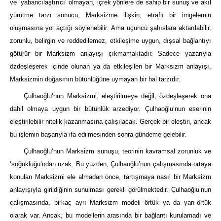
ve ‘yabancılaştırıcı’ olmayan, içrek yönlere de sahip bir sunuş ve akıl
yürütme tarzı sonucu, Marksizme ilişkin, etraflı bir imgelemin
oluşmasına yol açtığı söylenebilir. Ama üçüncü şahıslara aktarılabilir,
zorunlu, belirgin ve reddedilemez, etkileşime uygun, dışsal bağlantıyı
götürür bir Marksizm anlayışı çıkmamaktadır. Sadece yazarıyla
özdeşleşerek içinde olunan ya da etkileşilen bir Marksizm anlayışı,
Marksizmin doğasının bütünlüğüne uymayan bir hal tarzıdır.
Çulhaoğlu’nun Marksizmi, eleştirilmeye değil, özdeşleşerek ona
dahil olmaya uygun bir bütünlük arzediyor. Çulhaoğlu’nun eserinin
eleştirilebilir nitelik kazanmasına çalışılacak. Gerçek bir eleştiri, ancak
bu işlemin başarıyla ifa edilmesinden sonra gündeme gelebilir.
Çulhaoğlu’nun Marksizm sunuşu, teorinin kavramsal zorunluk ve
‘soğukluğu’ndan uzak. Bu yüzden, Çulhaoğlu’nun çalışmasında ortaya
konulan Marksizmi ele almadan önce, tartışmaya nasıl bir Marksizm
anlayışıyla girildiğinin sunulması gerekli görülmektedir. Çulhaoğlu’nun
çalışmasında, birkaç ayrı Marksizm modeli örtük ya da yarı-örtük
olarak var. Ancak, bu modellerin arasında bir bağlantı kurulamadı ve