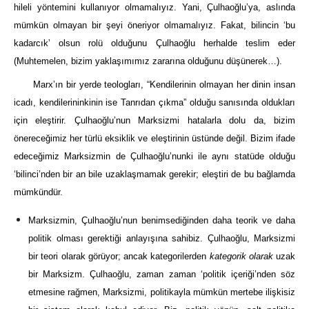
hileli yöntemini kullanıyor olmamalıyız. Yani, Çulhaoğlu’ya, aslında
mümkün olmayan bir şeyi öneriyor olmamalıyız. Fakat, bilincin ‘bu
kadarcık’ olsun rolü olduğunu Çulhaoğlu herhalde teslim eder
(Muhtemelen, bizim yaklaşımımız zararına olduğunu düşünerek…).
Marx’ın bir yerde teologları, “Kendilerinin olmayan her dinin insan
icadı, kendilerininkinin ise Tanrıdan çıkma” olduğu sanısında oldukları
için eleştirir. Çulhaoğlu’nun Marksizmi hatalarla dolu da, bizim
önereceğimiz her türlü eksiklik ve eleştirinin üstünde değil. Bizim ifade
edeceğimiz Marksizmin de Çulhaoğlu’nunki ile aynı statüde olduğu
‘bilinci’nden bir an bile uzaklaşmamak gerekir; eleştiri de bu bağlamda
mümkündür.
Marksizmin, Çulhaoğlu’nun benimsediğinden daha teorik ve daha
politik olması gerektiği anlayışına sahibiz. Çulhaoğlu, Marksizmi
bir teori olarak görüyor; ancak kategorilerden
kategorik olarak
uzak
bir Marksizm. Çulhaoğlu, zaman zaman ‘politik içeriği’nden söz
etmesine rağmen, Marksizmi, politikayla mümkün mertebe ilişkisiz