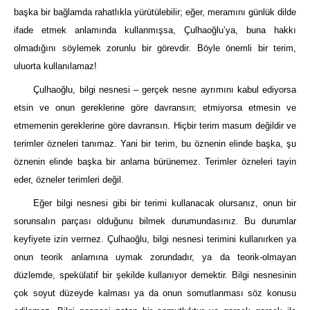
başka bir bağlamda rahatlıkla yürütülebilir; eğer, meramını günlük dilde
ifade etmek anlamında kullanmışsa, Çulhaoğlu’ya, buna hakkı
olmadığını söylemek zorunlu bir görevdir. Böyle önemli bir terim,
uluorta kullanılamaz!
Çulhaoğlu, bilgi nesnesi – gerçek nesne ayrımını kabul ediyorsa
etsin ve onun gereklerine göre davransın; etmiyorsa etmesin ve
etmemenin gereklerine göre davransın. Hiçbir terim masum değildir ve
terimler özneleri tanımaz. Yani bir terim, bu öznenin elinde başka, şu
öznenin elinde başka bir anlama bürünemez. Terimler özneleri tayin
eder, özneler terimleri değil.
Eğer bilgi nesnesi gibi bir terimi kullanacak olursanız, onun bir
sorunsalın parçası olduğunu bilmek durumundasınız. Bu durumlar
keyfiyete izin vermez. Çulhaoğlu, bilgi nesnesi terimini kullanırken ya
onun teorik anlamına uymak zorundadır, ya da teorik-olmayan
düzlemde, spekülatif bir şekilde kullanıyor demektir. Bilgi nesnesinin
çok soyut düzeyde kalması ya da onun somutlanması söz konusu