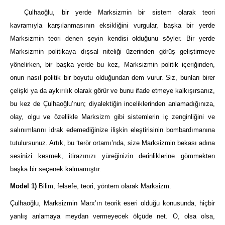
Çulhaoğlu, bir yerde Marksizmin bir sistem olarak teori
kavramıyla karşılanmasının eksikliğini vurgular, başka bir yerde
Marksizmin teori denen şeyin kendisi olduğunu söyler. Bir yerde
Marksizmin politikaya dışsal niteliği üzerinden görüş geliştirmeye
yönelirken, bir başka yerde bu kez, Marksizmin politik içeriğinden,
onun nasıl politik bir boyutu olduğundan dem vurur. Siz, bunları birer
çelişki ya da aykırılık olarak görür ve bunu ifade etmeye kalkışırsanız,
bu kez de Çulhaoğlu’nun; diyalektiğin inceliklerinden anlamadığınıza,
olay, olgu ve özellikle Marksizm gibi sistemlerin iç zenginliğini ve
salınımlarını idrak edemediğinize ilişkin eleştirisinin bombardımanına
tutulursunuz. Artık, bu ‘terör ortamı’nda, size Marksizmin bekası adına
sesinizi kesmek, itirazınızı yüreğinizin derinliklerine gömmekten
başka bir seçenek kalmamıştır.
Model 1)
Bilim, felsefe, teori, yöntem olarak Marksizm.
Çulhaoğlu, Marksizmin Marx’ın teorik eseri olduğu konusunda, hiçbir
yanlış anlamaya meydan vermeyecek ölçüde net. O, olsa olsa,