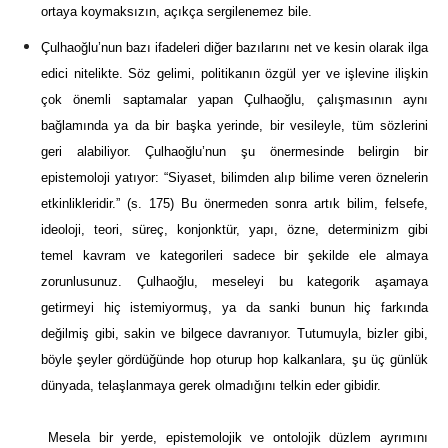
ortaya koymaksızın, açıkça sergilenemez bile.
Çulhaoğlu’nun bazı ifadeleri diğer bazılarını net ve kesin olarak ilga
edici nitelikte. Söz gelimi, politikanın özgül yer ve işlevine ilişkin
çok önemli saptamalar yapan Çulhaoğlu, çalışmasının aynı
bağlamında ya da bir başka yerinde, bir vesileyle, tüm sözlerini
geri alabiliyor. Çulhaoğlu’nun şu önermesinde belirgin bir
epistemoloji yatıyor: “Siyaset, bilimden alıp bilime veren öznelerin
etkinlikleridir.” (s. 175) Bu önermeden sonra artık bilim, felsefe,
ideoloji, teori, süreç, konjonktür, yapı, özne, determinizm gibi
temel kavram ve kategorileri sadece bir şekilde ele almaya
zorunlusunuz. Çulhaoğlu, meseleyi bu kategorik aşamaya
getirmeyi hiç istemiyormuş, ya da sanki bunun hiç farkında
değilmiş gibi, sakin ve bilgece davranıyor. Tutumuyla, bizler gibi,
böyle şeyler gördüğünde hop oturup hop kalkanlara, şu üç günlük
dünyada, telaşlanmaya gerek olmadığını telkin eder gibidir.
Mesela bir yerde, epistemolojik ve ontolojik düzlem ayrımını