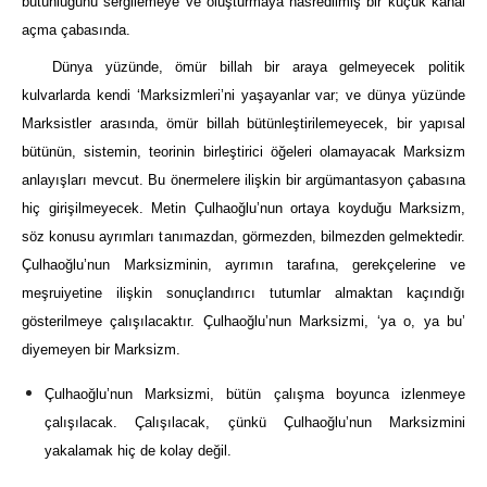
bütünlüğünü sergilemeye ve oluşturmaya hasredilmiş bir küçük kanal
açma çabasında.
Dünya yüzünde, ömür billah bir araya gelmeyecek politik
kulvarlarda kendi ‘Marksizmleri’ni yaşayanlar var; ve dünya yüzünde
Marksistler arasında, ömür billah bütünleştirilemeyecek, bir yapısal
bütünün, sistemin, teorinin birleştirici öğeleri olamayacak Marksizm
anlayışları mevcut. Bu önermelere ilişkin bir argümantasyon çabasına
hiç girişilmeyecek. Metin Çulhaoğlu’nun ortaya koyduğu Marksizm,
söz konusu ayrımları tanımazdan, görmezden, bilmezden gelmektedir.
Çulhaoğlu’nun Marksizminin, ayrımın tarafına, gerekçelerine ve
meşruiyetine ilişkin sonuçlandırıcı tutumlar almaktan kaçındığı
gösterilmeye çalışılacaktır. Çulhaoğlu’nun Marksizmi, ‘ya o, ya bu’
diyemeyen bir Marksizm.
Çulhaoğlu’nun Marksizmi, bütün çalışma boyunca izlenmeye
çalışılacak. Çalışılacak, çünkü Çulhaoğlu’nun Marksizmini
yakalamak hiç de kolay değil.