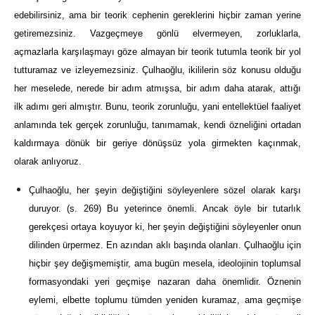
edebilirsiniz, ama bir teorik cephenin gereklerini hiçbir zaman yerine
getiremezsiniz. Vazgeçmeye gönlü elvermeyen, zorluklarla,
açmazlarla karşılaşmayı göze almayan bir teorik tutumla teorik bir yol
tutturamaz ve izleyemezsiniz. Çulhaoğlu, ikililerin söz konusu olduğu
her meselede, nerede bir adım atmışsa, bir adım daha atarak, attığı
ilk adımı geri almıştır. Bunu, teorik zorunluğu, yani entellektüel faaliyet
anlamında tek gerçek zorunluğu, tanımamak, kendi özneliğini ortadan
kaldırmaya dönük bir geriye dönüşsüz yola girmekten kaçınmak,
olarak anlıyoruz.
Çulhaoğlu, her şeyin değiştiğini söyleyenlere sözel olarak karşı
duruyor. (s. 269) Bu yeterince önemli. Ancak öyle bir tutarlık
gerekçesi ortaya koyuyor ki, her şeyin değiştiğini söyleyenler onun
dilinden ürpermez. En azından aklı başında olanları. Çulhaoğlu için
hiçbir şey değişmemiştir, ama bugün mesela, ideolojinin toplumsal
formasyondaki yeri geçmişe nazaran daha önemlidir. Öznenin
eylemi, elbette toplumu tümden yeniden kuramaz, ama geçmişe