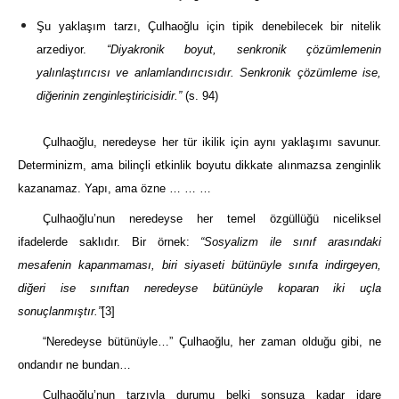
Şu yaklaşım tarzı, Çulhaoğlu için tipik denebilecek bir nitelik
arzediyor.
“Diyakronik boyut, senkronik çözümlemenin
yalınlaştırıcısı ve anlamlandırıcısıdır. Senkronik çözümleme ise,
diğerinin zenginleştiricisidir.”
(s. 94)
Çulhaoğlu, neredeyse her tür ikilik için aynı yaklaşımı savunur.
Determinizm, ama bilinçli etkinlik boyutu dikkate alınmazsa zenginlik
kazanamaz. Yapı, ama özne … … …
Çulhaoğlu’nun neredeyse her temel özgüllüğü niceliksel
ifadelerde saklıdır. Bir örnek:
“Sosyalizm ile sınıf arasındaki
mesafenin kapanmaması, biri siyaseti bütünüyle sınıfa indirgeyen,
diğeri ise sınıftan neredeyse bütünüyle koparan iki uçla
sonuçlanmıştır.”
[3]
“Neredeyse bütünüyle…” Çulhaoğlu, her zaman olduğu gibi, ne
ondandır ne bundan…
Çulhaoğlu’nun tarzıyla durumu belki sonsuza kadar idare