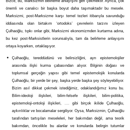
Bizce, bu, Marksizmin belirleme anlayışını geri çekmektir. Ayrıca, çok
önemli ve canalıcı bir başka boyut daha taşımaktadır bu mesele.
Marksizmi, post-Marksizme karşı temel tezleri itibarıyla savunduğu
iddiasında olan birtakım ‘ortodoks’ çevrelerin tarzını izleyen
Çulhaoğlu, tıpkı onlar gibi, Marksizmi ekonomizmden kurtarma adına,
bu kez post-Marksistlerin sorunsalıyla, tam da belirleme anlayışını
ortaya koyarken, ortaklaşıyor.
Çulhaoğlu, tereddüdünü ve belirsizliğini, ayrı epistemolojiler
arasında ilişki kurma çabasından alıyor. Bilginin doğası ve
toplumsal gerçeğin yapısı gibi temel epistemolojik konularda
Çulhaoğlu, bir yerde bir şey, başka yerde başka şey söyleyebiliyor.
Bizim asıl dikkat çekmek istediğimiz, odaklandığımız konu bu.
Bilim-ideoloji ilişkileri, bilim-felsefe ilişkileri, bilim-politika,
epistemoloji-ontoloji ilişkileri, …. gibi birçok ikilide Çulhaoğlu,
aykırılıklar ve bocalamalar sergiliyor. Oysa, Marksizmin, Çulhaoğlu
tarafından tartışılan meseleleri, her bakımdan değil, ama teorik
bakımdan, öncelikle bu alanlar ve konularda belirgin tutumlar