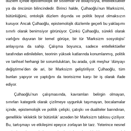
düzlem içinde epistemolojik bir sistemdir ve dolayısıyla, entellektüeller
ya da öncünün bilincindedir. Birinci halde, Çulhaoğlu’nun Marksizmi,
bütünlüğünü, ontolojik düzlem dışında ve politik boyut olmaksızın
kuruyor. Ancak Çulhaoğlu, epistemolojik düzlemle geçerli bu yaklaşımı
sınırlı olarak benimsiyor görünüyor. Çünkü Çulhaoğlu, sürekli olarak
varlığını duyuran bir temel görüşe, bir tür ‘Marksizm sosyolojisi’
anlayışına da sahip. Çalışma boyunca, sadece entellektüeller
tarafından edinilebilen, teorinin yüksek katlarında konumlanmış, politik
ve tarihsel herhangi bir sorumluluktan, bu arada, çok meşhur ‘dünyayı
değiştirme’den de ari, bir Marksizm geliştiriliyor. Çulhaoğlu, tüm
bunları yapıyor ve yaptığını da teorisizme karşı bir iş olarak ifade
ediyor.
Çulhaoğlu’nun çalışmasında, kavramları belirgin olmayan,
sınırları kategorik olarak çizilmeye uygunluk taşımayan, bocalamalar
içinde, epistemolojik ve politik çelişki, çatışkı ve dualiteler barındıran,
genellikle ‘eklektik bir bütünlük’ arzeden bir Marksizm tablosu çiziliyor.
Bu, tartışmayı ve etkileşimi epeyce zorlayan bir tarz. Yeterince nesnel