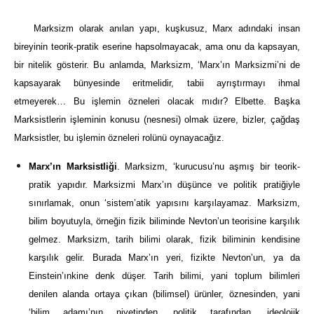
Marksizm olarak anılan yapı, kuşkusuz, Marx adındaki insan
bireyinin teorik-pratik eserine hapsolmayacak, ama onu da kapsayan,
bir nitelik gösterir. Bu anlamda, Marksizm, ‘Marx’ın Marksizmi’ni de
kapsayarak bünyesinde eritmelidir, tabii ayrıştırmayı ihmal
etmeyerek… Bu işlemin özneleri olacak mıdır? Elbette. Başka
Marksistlerin işleminin konusu (nesnesi) olmak üzere, bizler, çağdaş
Marksistler, bu işlemin özneleri rolünü oynayacağız.
Marx’ın Marksistliği
. Marksizm, ‘kurucusu’nu aşmış bir teorik-
pratik yapıdır. Marksizmi Marx’ın düşünce ve politik pratiğiyle
sınırlamak, onun ‘sistem’atik yapısını karşılayamaz. Marksizm,
bilim boyutuyla, örneğin fizik biliminde Nevton’un teorisine karşılık
gelmez. Marksizm, tarih bilimi olarak, fizik biliminin kendisine
karşılık gelir. Burada Marx’ın yeri, fizikte Nevton’un, ya da
Einstein’ınkine denk düşer. Tarih bilimi, yani toplum bilimleri
denilen alanda ortaya çıkan (bilimsel) ürünler, öznesinden, yani
‘bilim adamı’nın niyetinden, politik tarafından, ideolojik