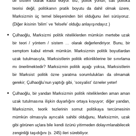
bir sistem olarak kabul ediyor. Biz, politik yönün, salt politika
teorisi değil, politikanın pratik boyutu da dahil olmak üzere,
Marksizmin üç temel bileşeninden biri olduğunu ileri sürüyoruz.
(Diğer ikisinin ‘bilim’ ve ‘felsefe’ olduğu anlayışındayız.)
Çulhaoğlu, Marksizmi politik niteliklerden mümkün mertebe uzak
bir teori / yöntem / sistem … olarak değerlendiriyor. Bunu, bir
semptom kabul etmek mümkün. Marksizmin politik boyutlardan
uzak tutulmasıyla, Marksistlerin politik etkinliklerine bir sınırlama
mı önerilmektedir? Marksizmin politik ayağı yoksa, Marksistlerin
bir Marksist politik özne yaratma sorumlulukları da olmamak
gerekir; Çulhaoğlu’nun yaptığı gibi, ‘sosyalist’ özneler yeter!
Çulhaoğlu, bir yandan Marksizmin politik niteliklerden aman aman
uzak tutulmasına ilişkin duyarlığını ortaya koyuyor; diğer yandan,
Marksizmin, teorik tezlerinin somut politikaya tercümesinin
mümkün olmasıyla ayrıcalık sahibi olduğunu, Marksizmin, uzak
gibi görünen uçlara bile kendi özünü yitirmeden dolayımlanabilecek
zenginliği taşıdığını (s. 245) ileri sürebiliyor.