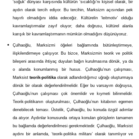
‘soğuk’ dünyası karşısında kültürün ‘sıcaklığı’nı kişisel olarak, bir
aydın olarak tercih ediyor. Bu tercihin, Marksizm açısından pek
hayırlı olmadığını iddia edeceğiz. Kültürelin ‘leitmotiv’ olduğu
kavramlaştırmalar zayıf oluyor; daha doğrusu, kültürel alanla
karışık bir kavramlaştırmanın mümkün olmadığını düşünüyoruz.
Çulhaoğlu, Marksizmi öğeleri bağlamında bütünleştirmeye,
ilişkilendirmeye çalışıyor. Bu bizce, Marksizmin teorik ve politik
bileşeni arasında ihtiyaç duyulan bağın kurulmasına dönük, ya da
o alanda konumlanmış bir husus. Çulhaoğlu’nun çalışması,
Marksist
teorik-politika
olarak adlandırdığımız uğrağı oluşturmaya
dönük bir olarak değerlendirilmelidir. Eğer bu varsayım doğruysa,
Çulhaoğlu’nun çalışması çok önemlidir ve kıymeti bilinmelidir.
Teorik-politikanın oluşturulması, Çulhaoğlu’nun kitabının egemen
denebilecek teması. Üstelik, Çulhaoğlu, bu konuda özgül adımlar
da atıyor. Aydınlar konusunda ortaya konulan görüşlerin tamamen
bu bağlamda değerlendirilmesi gerekmektedir. Çulhaoğlu, Marksist
aydını bir anlamda, ‘teorik-politika militanı’ olarak tanımlıyor ve