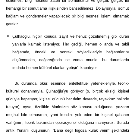
edilemez. Bilgi nesnesi zaten bir somutluktur ve gerçek gerçek ile
herhangi bir somutlama ilişkisinden bahsedilemez. Dolayısıyla, somut
bağlam ve göndermeler yapabilecek bir bilgi nesnesi işlemi olmamak
gerekir.
Çulhaoğlu, hiçbir konuda, zayıf ve henüz çözülmemiş gibi duran
yanlarla kalmak istemiyor. Her gediği, hemen o anda ve tabii
bağlamda, önceki ve sonraki söyledikleriyle bağlantılarını
düşünmeden, dağarcığında ne varsa onunla -bu durumlarda
imdada hemen kültürel olanlar ‘yetişir’- kapatıyor.
Bu durumda, okur; eserinde, entellektüel yetenekleriyle, teorik-
kültürel donanımıyla, Çulhaoğlu’yu görüyor (o, birçok eksiği kişisel
gücüyle kapatıyor, kişisel gücünü her daim devrede, teyakkuz halinde
tutuyor); oysa, özellikle Marksizm söz konusu olduğunda, yazarın
meçhul bile olmasının, yani kendini yok eden bir kişisel çabanın
varlığının, teorik bakımdan operasyonel olduğuna inanıyoruz. Burada
antik Yunanlı düşünürün, “Bana değil logosa kulak verin” şeklindeki