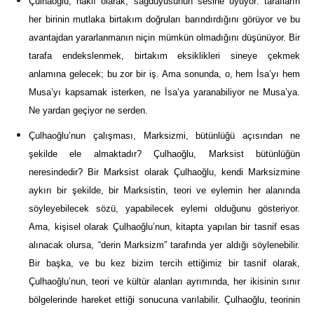
Çulhaoğlu, haklı olarak, sağduyusunun sesine uyuyor: tarafların
her birinin mutlaka birtakım doğruları barındırdığını görüyor ve bu
avantajdan yararlanmanın niçin mümkün olmadığını düşünüyor. Bir
tarafa endekslenmek, birtakım eksiklikleri sineye çekmek
anlamına gelecek; bu zor bir iş. Ama sonunda, o, hem İsa’yı hem
Musa’yı kapsamak isterken, ne İsa’ya yaranabiliyor ne Musa’ya.
Ne yardan geçiyor ne serden.
Çulhaoğlu’nun çalışması, Marksizmi, bütünlüğü açısından ne
şekilde ele almaktadır? Çulhaoğlu, Marksist bütünlüğün
neresindedir? Bir Marksist olarak Çulhaoğlu, kendi Marksizmine
aykırı bir şekilde, bir Marksistin, teori ve eylemin her alanında
söyleyebilecek sözü, yapabilecek eylemi olduğunu gösteriyor.
Ama, kişisel olarak Çulhaoğlu’nun, kitapta yapılan bir tasnif esas
alınacak olursa, “derin Marksizm” tarafında yer aldığı söylenebilir.
Bir başka, ve bu kez bizim tercih ettiğimiz bir tasnif olarak,
Çulhaoğlu’nun, teori ve kültür alanları ayrımında, her ikisinin sınır
bölgelerinde hareket ettiği sonucuna varılabilir. Çulhaoğlu, teorinin