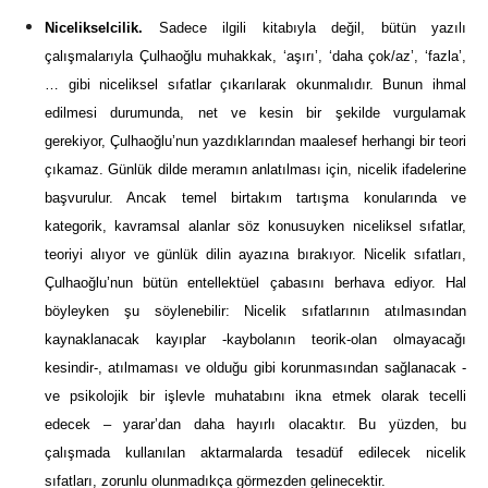
Nicelikselcilik.
Sadece ilgili kitabıyla değil, bütün yazılı
çalışmalarıyla Çulhaoğlu muhakkak, ‘aşırı’, ‘daha çok/az’, ‘fazla’,
… gibi niceliksel sıfatlar çıkarılarak okunmalıdır. Bunun ihmal
edilmesi durumunda, net ve kesin bir şekilde vurgulamak
gerekiyor, Çulhaoğlu’nun yazdıklarından maalesef herhangi bir teori
çıkamaz. Günlük dilde meramın anlatılması için, nicelik ifadelerine
başvurulur. Ancak temel birtakım tartışma konularında ve
kategorik, kavramsal alanlar söz konusuyken niceliksel sıfatlar,
teoriyi alıyor ve günlük dilin ayazına bırakıyor. Nicelik sıfatları,
Çulhaoğlu’nun bütün entellektüel çabasını berhava ediyor. Hal
böyleyken şu söylenebilir: Nicelik sıfatlarının atılmasından
kaynaklanacak kayıplar -kaybolanın teorik-olan olmayacağı
kesindir-, atılmaması ve olduğu gibi korunmasından sağlanacak -
ve psikolojik bir işlevle muhatabını ikna etmek olarak tecelli
edecek – yarar’dan daha hayırlı olacaktır. Bu yüzden, bu
çalışmada kullanılan aktarmalarda tesadüf edilecek nicelik
sıfatları, zorunlu olunmadıkça görmezden gelinecektir.