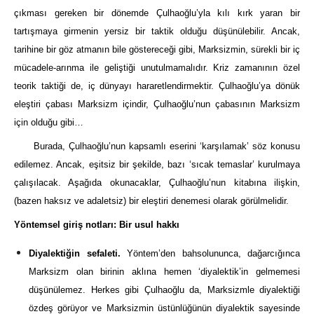
çıkması gereken bir dönemde Çulhaoğlu’yla kılı kırk yaran bir
tartışmaya girmenin yersiz bir taktik olduğu düşünülebilir. Ancak,
tarihine bir göz atmanın bile göstereceği gibi, Marksizmin, sürekli bir iç
mücadele-arınma ile geliştiği unutulmamalıdır. Kriz zamanının özel
teorik taktiği de, iç dünyayı hararetlendirmektir. Çulhaoğlu’ya dönük
eleştiri çabası Marksizm içindir, Çulhaoğlu’nun çabasının Marksizm
için olduğu gibi…
Burada, Çulhaoğlu’nun kapsamlı eserini ‘karşılamak’ söz konusu
edilemez. Ancak, eşitsiz bir şekilde, bazı ‘sıcak temaslar’ kurulmaya
çalışılacak. Aşağıda okunacaklar, Çulhaoğlu’nun kitabına ilişkin,
(bazen haksız ve adaletsiz) bir eleştiri denemesi olarak görülmelidir.
Yöntemsel giriş notları: Bir usul hakkı
Diyalektiğin sefaleti.
Yöntem’den bahsolununca, dağarcığınca
Marksizm olan birinin aklına hemen ‘diyalektik’in gelmemesi
düşünülemez. Herkes gibi Çulhaoğlu da, Marksizmle diyalektiği
özdeş görüyor ve Marksizmin üstünlüğünün diyalektik sayesinde