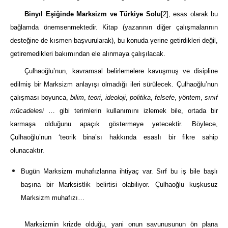
Binyıl Eşiğinde Marksizm ve Türkiye Solu
[2]
, esas olarak bu
bağlamda önemsenmektedir. Kitap (yazarının diğer çalışmalarının
desteğine de kısmen başvurularak), bu konuda yerine getirdikleri değil,
getiremedikleri bakımından ele alınmaya çalışılacak.
Çulhaoğlu’nun, kavramsal belirlemelere kavuşmuş ve disipline
edilmiş bir Marksizm anlayışı olmadığı ileri sürülecek. Çulhaoğlu’nun
çalışması boyunca,
bilim
,
teori
,
ideoloji
,
politika
,
felsefe
,
yöntem
,
sınıf
mücadelesi
… gibi terimlerin kullanımını izlemek bile, ortada bir
karmaşa olduğunu apaçık göstermeye yetecektir. Böylece,
Çulhaoğlu’nun ‘teorik bina’sı hakkında esaslı bir fikre sahip
olunacaktır.
Bugün Marksizm muhafızlarına ihtiyaç var. Sırf bu iş bile başlı
başına bir Marksistlik belirtisi olabiliyor. Çulhaoğlu kuşkusuz
Marksizm muhafızı…
Marksizmin krizde olduğu, yani onun savunusunun ön plana