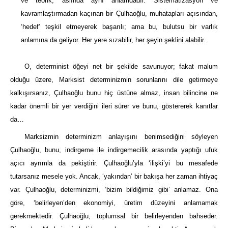
ve teorik, aslında aynı anlamdadır. Sistematizasyon ve
kavramlaştırmadan kaçınan bir Çulhaoğlu, muhatapları açısından,
‘hedef’ teşkil etmeyerek başarılı; ama bu, bulutsu bir varlık
anlamına da geliyor. Her yere sızabilir, her şeyin şeklini alabilir.
O, determinist öğeyi net bir şekilde savunuyor; fakat malum
olduğu üzere, Marksist determinizmin sorunlarını dile getirmeye
kalkışırsanız, Çulhaoğlu bunu hiç üstüne almaz, insan bilincine ne
kadar önemli bir yer verdiğini ileri sürer ve bunu, göstererek kanıtlar
da…
Marksizmin determinizm anlayışını benimsediğini söyleyen
Çulhaoğlu, bunu, indirgeme ile indirgemecilik arasında yaptığı ufuk
açıcı ayrımla da pekiştirir. Çulhaoğlu’yla ‘ilişki’yi bu mesafede
tutarsanız mesele yok. Ancak, ‘yakından’ bir bakışa her zaman ihtiyaç
var. Çulhaoğlu, determinizmi, ‘bizim bildiğimiz gibi’ anlamaz. Ona
göre, ‘belirleyen’den ekonomiyi, üretim düzeyini anlamamak
gerekmektedir. Çulhaoğlu, toplumsal bir belirleyenden bahseder.