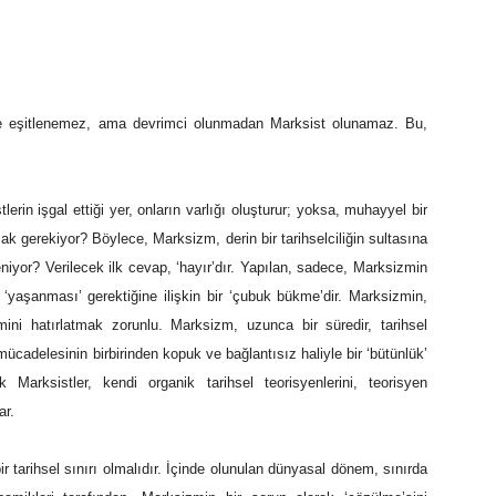
ikle eşitlenemez, ama devrimci olunmadan Marksist olunamaz. Bu,
erin işgal ettiği yer, onların varlığı oluşturur; yoksa, muhayyel bir
k gerekiyor? Böylece, Marksizm, derin bir tarihselciliğin sultasına
niyor? Verilecek ilk cevap, ‘hayır’dır. Yapılan, sadece, Marksizmin
 ‘yaşanması’ gerektiğine ilişkin bir ‘çubuk bükme’dir. Marksizmin,
ini hatırlatmak zorunlu. Marksizm, uzunca bir süredir, tarihsel
e mücadelesinin birbirinden kopuk ve bağlantısız haliyle bir ‘bütünlük’
 Marksistler, kendi organik tarihsel teorisyenlerini, teorisyen
ar.
 tarihsel sınırı olmalıdır. İçinde olunulan dünyasal dönem, sınırda