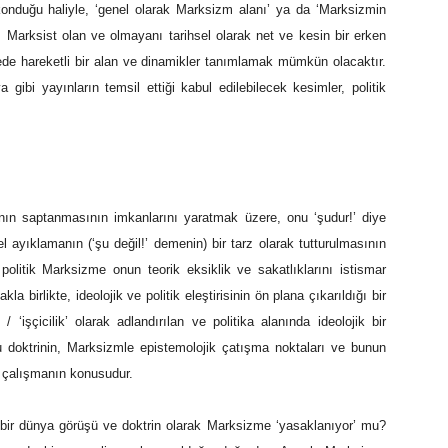
a konduğu haliyle, ‘genel olarak Marksizm alanı’ ya da ‘Marksizmin
, Marksist olan ve olmayanı tarihsel olarak net ve kesin bir erken
de hareketli bir alan ve dinamikler tanımlamak mümkün olacaktır.
gibi yayınların temsil ettiği kabul edilebilecek kesimler, politik
ının saptanmasının imkanlarını yaratmak üzere, onu ‘şudur!’ diye
el ayıklamanın (‘şu değil!’ demenin) bir tarz olarak tutturulmasının
 politik Marksizme onun teorik eksiklik ve sakatlıklarını istismar
a birlikte, ideolojik ve politik eleştirisinin ön plana çıkarıldığı bir
’ / ‘işçicilik’ olarak adlandırılan ve politika alanında ideolojik bir
u doktrinin, Marksizmle epistemolojik çatışma noktaları ve bunun
r çalışmanın konusudur.
’ bir dünya görüşü ve doktrin olarak Marksizme ‘yasaklanıyor’ mu?