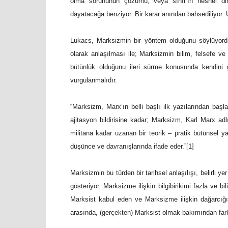
olma sorununun çözümü, veya sınır’ın nesnel dina
dayatacağa benziyor. Bir karar anından bahsediliyor.
Lukacs, Marksizmin bir yöntem olduğunu söylüyord
olarak anlaşılması ile; Marksizmin bilim, felsefe ve (
bütünlük olduğunu ileri sürme konusunda kendini 
vurgulanmalıdır.
“Marksizm, Marx’ın belli başlı ilk yazılarından baş
ajitasyon bildirisine kadar; Marksizm, Karl Marx 
militana kadar uzanan bir teorik – pratik bütünsel y
düşünce ve davranışlarında ifade eder.”[1]
Marksizmin bu türden bir tarihsel anlaşılışı, belirli 
gösteriyor. Marksizme ilişkin bilgibirikimi fazla ve bi
Marksist kabul eden ve Marksizme ilişkin dağarcığı en
arasında, (gerçekten) Marksist olmak bakımından farkl