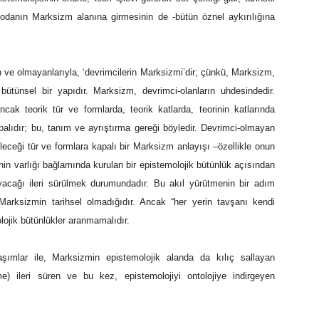
modanın Marksizm alanına girmesinin de -bütün öznel aykırılığına
 ve olmayanlarıyla, ‘devrimcilerin Marksizmi’dir; çünkü, Marksizm,
 bütünsel bir yapıdır. Marksizm, devrimci-olanların uhdesindedir.
cak teorik tür ve formlarda, teorik katlarda, teorinin katlarında
 kapalıdır; bu, tanım ve ayrıştırma gereği böyledir. Devrimci-olmayan
bileceği tür ve formlara kapalı bir Marksizm anlayışı –özellikle onun
jinin varlığı bağlamında kurulan bir epistemolojik bütünlük açısından
ayacağı ileri sürülmek durumundadır. Bu akıl yürütmenin bir adım
 Marksizmin tarihsel olmadığıdır. Ancak “her yerin tavşanı kendi
lojik bütünlükler aranmamalıdır.
laşımlar ile, Marksizmin epistemolojik alanda da kılıç sallayan
me) ileri süren ve bu kez, epistemolojiyi ontolojiye indirgeyen