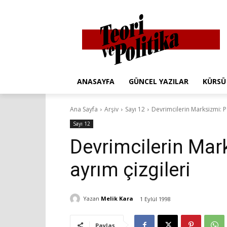
ANASAYFA
GÜNCEL YAZILAR
KÜRSÜ
Ana Sayfa
Arşiv
Sayı 12
Devrimcilerin Marksizmi: Po
Sayı 12
Devrimcilerin Mark
ayrım çizgileri
Yazan
Melik Kara
1 Eylül 1998
Paylaş