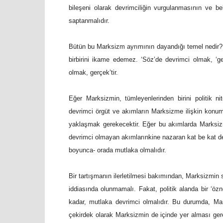
bileşeni olarak devrimciliğin vurgulanmasının ve be
saptanmalıdır.
Bütün bu Marksizm ayrımının dayandığı temel nedir? Sö
birbirini ikame edemez. ‘Söz’de devrimci olmak, ‘
olmak, gerçek’tir.
Eğer Marksizmin, tümleyenlerinden birini politik ni
devrimci örgüt ve akımların Marksizme ilişkin konum
yaklaşmak gerekecektir. Eğer bu akımlarda Marksizme
devrimci olmayan akımlarınkine nazaran kat be kat değ
boyunca- orada mutlaka olmalıdır.
Bir tartışmanın ilerletilmesi bakımından, Marksizmin sı
iddiasında olunmamalı. Fakat, politik alanda bir ‘öz
kadar, mutlaka devrimci olmalıdır. Bu durumda, Mar
çekirdek olarak Marksizmin de içinde yer alması ger