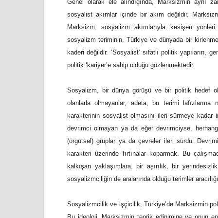
Genel olarak ele alındığında, Marksizmin aynı z
sosyalist akımlar içinde bir akım değildir. Marksiz
Marksizm, sosyalizm akımlarıyla kesişen yönleri b
sosyalizm teriminin, Türkiye ve dünyada bir kirlenmey
kaderi değildir. ‘Sosyalist’ sıfatlı politik yapıların,
politik ‘kariyer’e sahip olduğu gözlenmektedir.
Sosyalizm, bir dünya görüşü ve bir politik hedef ol
olanlarla olmayanlar, adeta, bu terimi lafızlarına na
karakterinin sosyalist olmasını ileri sürmeye kadar i
devrimci olmayan ya da eğer devrimciyse, herhangi b
(örgütsel) gruplar ya da çevreler ileri sürdü. Devr
karakteri üzerinde fırtınalar koparmak. Bu çalışm
kalkışan yaklaşımlara, bir aşırılık, bir yerindesizl
sosyalizmciliğin de aralarında olduğu terimler aracılığ
Sosyalizmcilik ve işçicilik, Türkiye’de Marksizmin po
Bu ideoloji, Marksizmin teorik edinimine ve onun epis