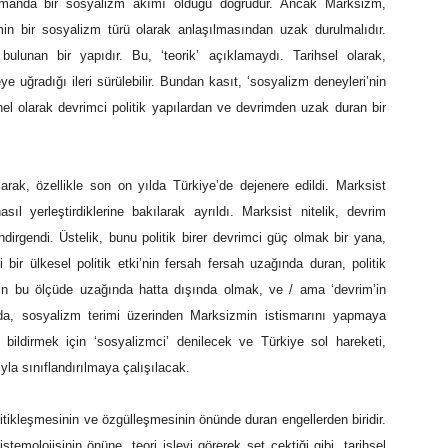
amanda bir sosyalizm akımı olduğu doğrudur. Ancak Marksizm,
min bir sosyalizm türü olarak anlaşılmasından uzak durulmalıdır.
ulunan bir yapıdır. Bu, ‘teorik’ açıklamaydı. Tarihsel olarak,
e uğradığı ileri sürülebilir. Bundan kasıt, ‘sosyalizm deneyleri’nin
 genel olarak devrimci politik yapılardan ve devrimden uzak duran bir
arak, özellikle son on yılda Türkiye’de dejenere edildi. Marksist
sıl yerleştirdiklerine bakılarak ayrıldı. Marksist nitelik, devrim
ndirgendi. Üstelik, bunu politik birer devrimci güç olmak bir yana,
ir ülkesel politik etki’nin fersah fersah uzağında duran, politik
imin bu ölçüde uzağında hatta dışında olmak, ve / ama ‘devrim’in
ada, sosyalizm terimi üzerinden Marksizmin istismarını yapmaya
ik bildirmek için ‘sosyalizmci’ denilecek ve Türkiye sol hareketi,
ıyla sınıflandırılmaya çalışılacak.
litikleşmesinin ve özgülleşmesinin önünde duran engellerden biridir.
temolojisinin önüne, teori işlevi görerek set çektiği gibi, tarihsel