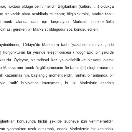
ç noktası olduğu belirtilmelidir. Bilgibirikimi (kültürü, …) oldukça
 bir varlık alanı açabilmiş militanın; bilgibirikimini, bırakın farklı
alt-teorik alanda dahi işe koşmayan Marksist entellektüelle
bi olması gereken bir Marksist olduğudur söz konusu edilen.
dedilmesi, Türkiye’de Marksizm tarihi ‘yazabilme’nin ve içinde
konjonktürün bir yerinde eleştiri-öncesi / ‘dogmatik’ bir şekilde
ıdır. Öyleyse, bir tarihsel ‘kazı’ya gidilebilir ve bir vargı olarak
’de Marksizmin teorik özgülleşmesinin ön-tarihini[2] oluşturmasının;
ık kazanmasının, başlangıç momentleridir. Tarihin, bir anlamda, bir
fiyle ‘tarih’ hüviyetine kavuşması, bu iki Marksistin eserinin
lantıları konusunda hiçbir şekilde şüpheye izin verilmemelidir.
atı yapmaktan uzak durulmalı, ancak Marksizmin bir kesintisiz