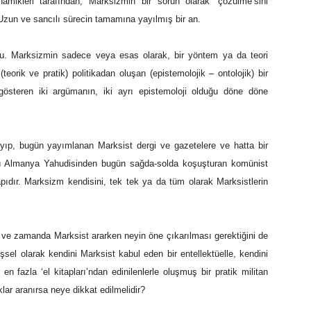
mikleri tarafından, Marksizmin bir sorun olarak ‘çözülme’sini
 Uzun ve sancılı sürecin tamamına yayılmış bir an.
u. Marksizmin sadece veya esas olarak, bir yöntem ya da teori
teorik ve pratik) politikadan oluşan (epistemolojik – ontolojik) bir
gösteren iki argümanın, iki ayrı epistemoloji olduğu döne döne
layıp, bugün yayımlanan Marksist dergi ve gazetelere ve hatta bir
adlı Almanya Yahudisinden bugün sağda-solda koşuşturan komünist
apıdır. Marksizm kendisini, tek tek ya da tüm olarak Marksistlerin
yer ve zamanda Marksist ararken neyin öne çıkarılması gerektiğini de
lişsel olarak kendini Marksist kabul eden bir entellektüelle, kendini
 fazla ‘el kitapları’ndan edinilenlerle oluşmuş bir pratik militan
ar aranırsa neye dikkat edilmelidir?