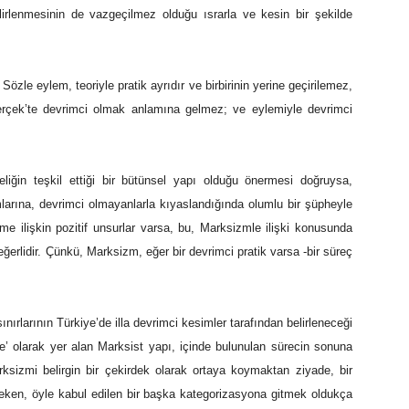
lirlenmesinin de vazgeçilmez olduğu ısrarla ve kesin bir şekilde
zle eylem, teoriyle pratik ayrıdır ve birbirinin yerine geçirilemez,
gerçek’te devrimci olmak anlamına gelmez; ve eylemiyle devrimci
teliğin teşkil ettiği bir bütünsel yapı olduğu önermesi doğruysa,
larına, devrimci olmayanlarla kıyaslandığında olumlu bir şüpheyle
 ilişkin pozitif unsurlar varsa, bu, Marksizmle ilişki konusunda
erlidir. Çünkü, Marksizm, eğer bir devrimci pratik varsa -bir süreç
nırlarının Türkiye’de illa devrimci kesimler tarafından belirleneceği
ne’ olarak yer alan Marksist yapı, içinde bulunulan sürecin sonuna
ksizmi belirgin bir çekirdek olarak ortaya koymaktan ziyade, bir
eken, öyle kabul edilen bir başka kategorizasyona gitmek oldukça