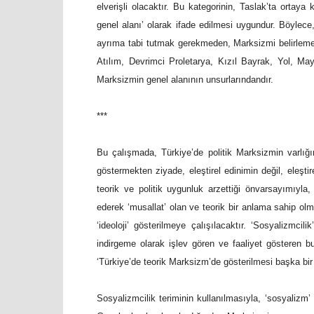
elverişli olacaktır. Bu kategorinin, Taslak’ta ortay
genel alanı’ olarak ifade edilmesi uygundur. Böylece
ayrıma tabi tutmak gerekmeden, Marksizmi belirleme
Atılım, Devrimci Proletarya, Kızıl Bayrak, Yol, Maya 
Marksizmin genel alanının unsurlarındandır.
***
Bu çalışmada, Türkiye’de politik Marksizmin varlığ
göstermekten ziyade, eleştirel edinimin değil, eleştir
teorik ve politik uygunluk arzettiği önvarsayımıyla,
ederek ‘musallat’ olan ve teorik bir anlama sahip olmakl
‘ideoloji’ gösterilmeye çalışılacaktır. ‘Sosyalizmcilik
indirgeme olarak işlev gören ve faaliyet gösteren b
‘Türkiye’de teorik Marksizm’de gösterilmesi başka bi
Sosyalizmcilik teriminin kullanılmasıyla, ‘sosyalizm