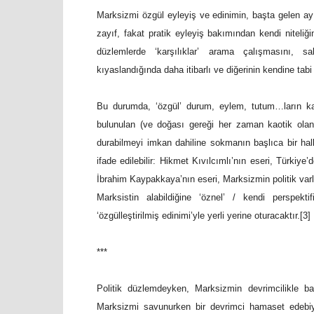
Marksizmi özgül eyleyiş ve edinimin, başta gelen ayıra
zayıf, fakat pratik eyleyiş bakımından kendi niteliğine
düzlemlerde ‘karşılıklar’ arama çalışmasını, s
kıyaslandığında daha itibarlı ve diğerinin kendine ta
Bu durumda, ‘özgül’ durum, eylem, tutum…ların kay
bulunulan (ve doğası gereği her zaman kaotik olan) 
durabilmeyi imkan dahiline sokmanın başlıca bir halkas
ifade edilebilir: Hikmet Kıvılcımlı’nın eseri, Türkiye
İbrahim Kaypakkaya’nın eseri, Marksizmin politik varl
Marksistin alabildiğine ‘öznel’ / kendi perspekti
‘özgülleştirilmiş edinimi’yle yerli yerine oturacaktır.[3]
***
Politik düzlemdeyken, Marksizmin devrimcilikle bağ
Marksizmi savunurken bir devrimci hamaset edebiy