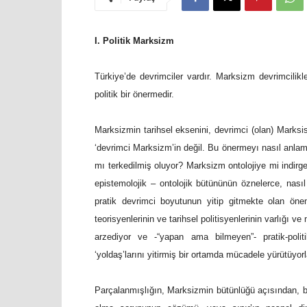
I. Politik Marksizm
Türkiye’de devrimciler vardır. Marksizm devrimcil
politik bir önermedir.
Marksizmin tarihsel eksenini, devrimci (olan) Marksistl
‘devrimci Marksizm’in değil. Bu önermeyı nasıl anlama
mı terkedilmiş oluyor? Marksizm ontolojiye mi indirge
epistemolojik – ontolojik bütününün öznelerce, nasıl
pratik devrimci boyutunun yitip gitmekte olan önem
teorisyenlerinin ve tarihsel politisyenlerinin varlığı v
arzediyor ve -“yapan ama bilmeyen”- pratik-politik
‘yoldaş’larını yitirmiş bir ortamda mücadele yürütüyorl
Parçalanmışlığın, Marksizmin bütünlüğü açısından, bir