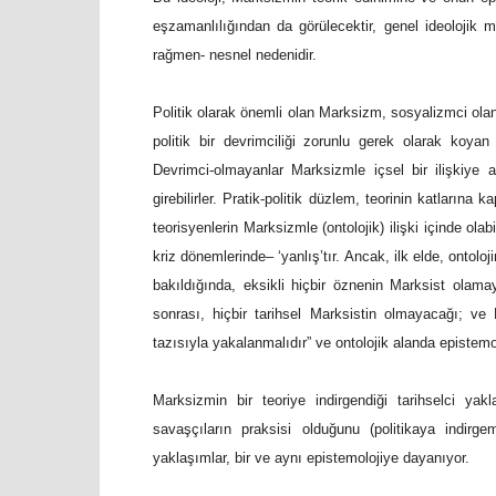
eşzamanlılığından da görülecektir, genel ideolojik 
rağmen- nesnel nedenidir.
Politik olarak önemli olan Marksizm, sosyalizmci olan
politik bir devrimciliği zorunlu gerek olarak koyan
Devrimci-olmayanlar Marksizmle içsel bir ilişkiye an
girebilirler. Pratik-politik düzlem, teorinin katlarına
teorisyenlerin Marksizmle (ontolojik) ilişki içinde ola
kriz dönemlerinde– ‘yanlış’tır. Ancak, ilk elde, ontolo
bakıldığında, eksikli hiçbir öznenin Marksist olam
sonrası, hiçbir tarihsel Marksistin olmayacağı; ve
tazısıyla yakalanmalıdır” ve ontolojik alanda epistemo
Marksizmin bir teoriye indirgendiği tarihselci yak
savaşçıların praksisi olduğunu (politikaya indirge
yaklaşımlar, bir ve aynı epistemolojiye dayanıyor.