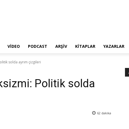
VIDEO
PODCAST
ARŞIV
KITAPLAR
YAZARLAR
litik solda ayrım çizgileri
sizmi: Politik solda
62
dakika