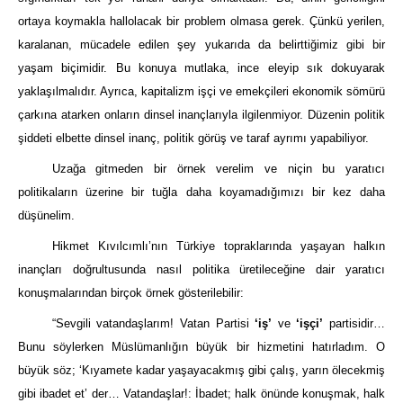
ortaya koymakla hallolacak bir problem olmasa gerek. Çünkü yerilen,
karalanan, mücadele edilen şey yukarıda da belirttiğimiz gibi bir
yaşam biçimidir. Bu konuya mutlaka, ince eleyip sık dokuyarak
yaklaşılmalıdır. Ayrıca, kapitalizm işçi ve emekçileri ekonomik sömürü
çarkına atarken onların dinsel inançlarıyla ilgilenmiyor. Düzenin politik
şiddeti elbette dinsel inanç, politik görüş ve taraf ayrımı yapabiliyor.
Uzağa gitmeden bir örnek verelim ve niçin bu yaratıcı
politikaların üzerine bir tuğla daha koyamadığımızı bir kez daha
düşünelim.
Hikmet Kıvılcımlı’nın Türkiye topraklarında yaşayan halkın
inançları doğrultusunda nasıl politika üretileceğine dair yaratıcı
konuşmalarından birçok örnek gösterilebilir:
“Sevgili vatandaşlarım! Vatan Partisi
‘iş’
ve
‘işçi’
partisidir…
Bunu söylerken Müslümanlığın büyük bir hizmetini hatırladım. O
büyük söz; ‘Kıyamete kadar yaşayacakmış gibi çalış, yarın ölecekmiş
gibi ibadet et’ der… Vatandaşlar!: İbadet; halk önünde konuşmak, halk