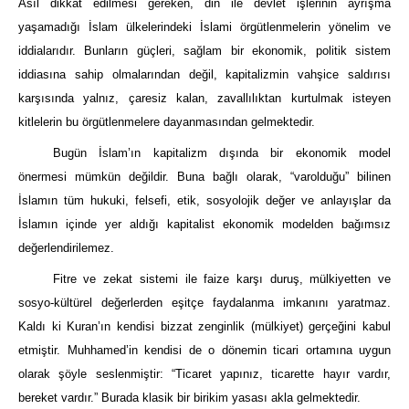
Asıl dikkat edilmesi gereken, din ile devlet işlerinin ayrışma
yaşamadığı İslam ülkelerindeki İslami örgütlenmelerin yönelim ve
iddialarıdır. Bunların güçleri, sağlam bir ekonomik, politik sistem
iddiasına sahip olmalarından değil, kapitalizmin vahşice saldırısı
karşısında yalnız, çaresiz kalan, zavallılıktan kurtulmak isteyen
kitlelerin bu örgütlenmelere dayanmasından gelmektedir.
Bugün İslam’ın kapitalizm dışında bir ekonomik model
önermesi mümkün değildir. Buna bağlı olarak, “varolduğu” bilinen
İslamın tüm hukuki, felsefi, etik, sosyolojik değer ve anlayışlar da
İslamın içinde yer aldığı kapitalist ekonomik modelden bağımsız
değerlendirilemez.
Fitre ve zekat sistemi ile faize karşı duruş, mülkiyetten ve
sosyo-kültürel değerlerden eşitçe faydalanma imkanını yaratmaz.
Kaldı ki Kuran’ın kendisi bizzat zenginlik (mülkiyet) gerçeğini kabul
etmiştir. Muhhamed’in kendisi de o dönemin ticari ortamına uygun
olarak şöyle seslenmiştir: “Ticaret yapınız, ticarette hayır vardır,
bereket vardır.” Burada klasik bir birikim yasası akla gelmektedir.