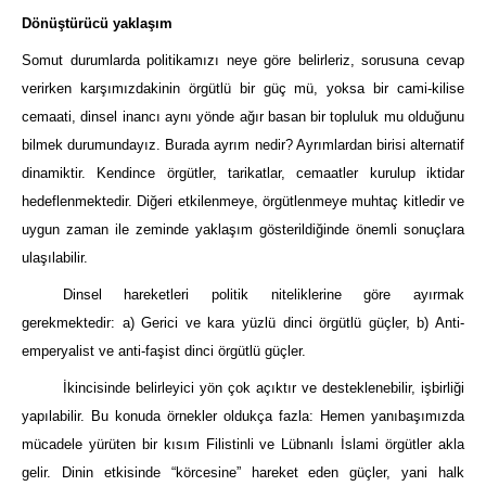
Dönüştürücü yaklaşım
Somut durumlarda politikamızı neye göre belirleriz, sorusuna cevap
verirken karşımızdakinin örgütlü bir güç mü, yoksa bir cami-kilise
cemaati, dinsel inancı aynı yönde ağır basan bir topluluk mu olduğunu
bilmek durumundayız. Burada ayrım nedir? Ayrımlardan birisi alternatif
dinamiktir. Kendince örgütler, tarikatlar, cemaatler kurulup iktidar
hedeflenmektedir. Diğeri etkilenmeye, örgütlenmeye muhtaç kitledir ve
uygun zaman ile zeminde yaklaşım gösterildiğinde önemli sonuçlara
ulaşılabilir.
Dinsel hareketleri politik niteliklerine göre ayırmak
gerekmektedir: a) Gerici ve kara yüzlü dinci örgütlü güçler, b) Anti-
emperyalist ve anti-faşist dinci örgütlü güçler.
İkincisinde belirleyici yön çok açıktır ve desteklenebilir, işbirliği
yapılabilir. Bu konuda örnekler oldukça fazla: Hemen yanıbaşımızda
mücadele yürüten bir kısım Filistinli ve Lübnanlı İslami örgütler akla
gelir. Dinin etkisinde “körcesine” hareket eden güçler, yani halk