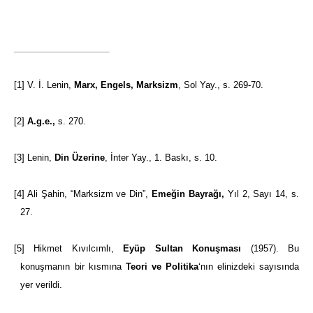
[1]
V. İ. Lenin,
Marx, Engels, Marksizm
, Sol Yay., s. 269-70.
[2]
A.g.e.,
s. 270.
[3]
Lenin,
Din Üzerine
, İnter Yay., 1. Baskı, s. 10.
[4]
Ali Şahin, “Marksizm ve Din”,
Emeğin Bayrağı,
Yıl 2, Sayı 14, s.
27.
[5]
Hikmet Kıvılcımlı,
Eyüp Sultan Konuşması
(1957). Bu
konuşmanın bir kısmına
Teori ve Politika
‘nın elinizdeki sayısında
yer verildi.