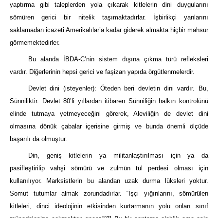
yaptırma gibi taleplerden yola çıkarak kitlelerin dini duygularını
sömüren gerici bir nitelik taşımaktadırlar. İşbirlikçi yanlarını
saklamadan icazeti Amerikalılar’a kadar giderek almakta hiçbir mahsur
görmemektedirler.
Bu alanda İBDA-C’nin sistem dışına çıkma türü refleksleri
vardır. Diğerlerinin hepsi gerici ve faşizan yapıda örgütlenmelerdir.
Devlet dini (isteyenler): Öteden beri devletin dini vardır. Bu,
Sünniliktir. Devlet 80’li yıllardan itibaren Sünniliğin halkın kontrolünü
elinde tutmaya yetmeyeceğini görerek, Aleviliğin de devlet dini
olmasına dönük çabalar içerisine girmiş ve bunda önemli ölçüde
başarılı da olmuştur.
Din, geniş kitlelerin ya militanlaştırılması için ya da
pasifleştirilip vahşi sömürü ve zulmün tül perdesi olması için
kullanılıyor. Marksistlerin bu alandan uzak durma lüksleri yoktur.
Somut tutumlar almak zorundadırlar. “İşçi yığınlarını, sömürülen
kitleleri, dinci ideolojinin etkisinden kurtarmanın yolu onları sınıf