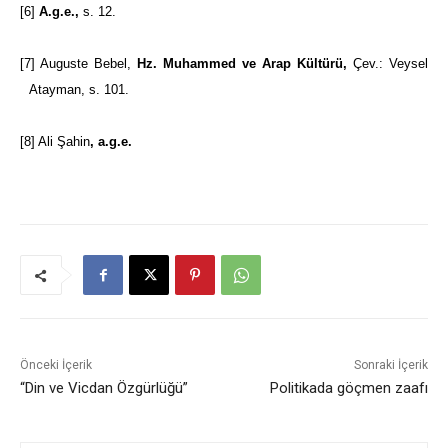
[6]
A.g.e.,
s. 12.
[7]
Auguste Bebel,
Hz. Muhammed ve Arap Kültürü,
Çev.: Veysel
Atayman, s. 101.
[8]
Ali Şahin
, a.g.e.
Önceki İçerik
Sonraki İçerik
“Din ve Vicdan Özgürlüğü”
Politikada göçmen zaafı