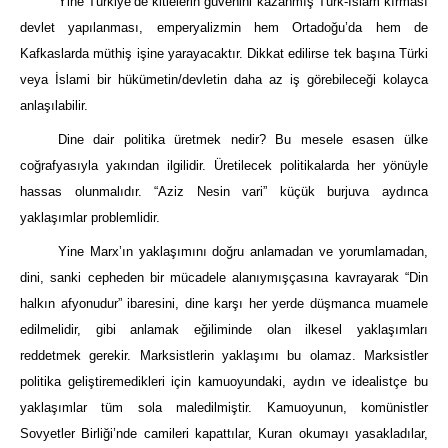
Yine Türkiye’de kitlelerin güvenini kazanmış Türk-İslam kırması
devlet yapılanması, emperyalizmin hem Ortadoğu’da hem de
Kafkaslarda müthiş işine yarayacaktır. Dikkat edilirse tek başına Türki
veya İslami bir hükümetin/devletin daha az iş görebileceği kolayca
anlaşılabilir.
Dine dair politika üretmek nedir? Bu mesele esasen ülke
coğrafyasıyla yakından ilgilidir. Üretilecek politikalarda her yönüyle
hassas olunmalıdır. “Aziz Nesin vari” küçük burjuva aydınca
yaklaşımlar problemlidir.
Yine Marx’ın yaklaşımını doğru anlamadan ve yorumlamadan,
dini, sanki cepheden bir mücadele alanıymışçasına kavrayarak “Din
halkın afyonudur” ibaresini, dine karşı her yerde düşmanca muamele
edilmelidir, gibi anlamak eğiliminde olan ilkesel yaklaşımları
reddetmek gerekir. Marksistlerin yaklaşımı bu olamaz. Marksistler
politika geliştiremedikleri için kamuoyundaki, aydın ve idealistçe bu
yaklaşımlar tüm sola maledilmiştir. Kamuoyunun, komünistler
Sovyetler Birliği’nde camileri kapattılar, Kuran okumayı yasakladılar,