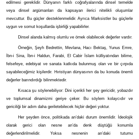
edilmesi gereklidir. Dünyanın farklı coğrafyalarında dinsel temelde
veya dinsel argümanları da kapsayan ilerici nitelikli oluşumlar
mevcuttur. Bu güçler desteklenmelidir. Ayrıca Marksistler bu güçlerle
uygun ve somut koşullarda işbirliği yapabilirler.
Dinsel alanda kalmış olumlu ve örnek olabilecek değerler vardır.
Örneğin, Şeyh Bedrettin, Mevlana, Hacı Bektaş, Yunus Emre,
İbn-i Sina, İbn-i Haldun, Farabi, El Cabir İslam külliyatından bilime,
felsefeye, edebiyat ve sanata katkıda bulunmuş olan ve bir çırpıda
sayabileceğimiz kişilerdir. Hıristiyan dünyasının da bu konuda önemli
değerler barındırdığı bilinmektedir.
Kısaca şu söylenebiliyor: Dini içerikli her şey gericidir, yobazdır
ve toplumsal dinamizmi geriye çeker. Bu söylem kolaycıdır ve
gericiliği bir adım daha geriletebilecek hiçbir değeri yoktur.
Her şeyden önce, politikada an’daki durum önemlidir. İdeolojik
olarak gerici olan nesne an’da denk düştüğü konumla
değerlendirilmelidir. Yoksa nesnenin an’daki tutumu