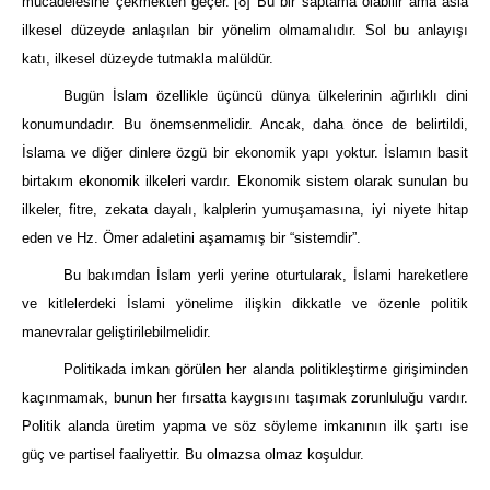
mücadelesine çekmekten geçer.”
[8]
Bu bir saptama olabilir ama asla
ilkesel düzeyde anlaşılan bir yönelim olmamalıdır. Sol bu anlayışı
katı, ilkesel düzeyde tutmakla malüldür.
Bugün İslam özellikle üçüncü dünya ülkelerinin ağırlıklı dini
konumundadır. Bu önemsenmelidir. Ancak, daha önce de belirtildi,
İslama ve diğer dinlere özgü bir ekonomik yapı yoktur. İslamın basit
birtakım ekonomik ilkeleri vardır. Ekonomik sistem olarak sunulan bu
ilkeler, fitre, zekata dayalı, kalplerin yumuşamasına, iyi niyete hitap
eden ve Hz. Ömer adaletini aşamamış bir “sistemdir”.
Bu bakımdan İslam yerli yerine oturtularak, İslami hareketlere
ve kitlelerdeki İslami yönelime ilişkin dikkatle ve özenle politik
manevralar geliştirilebilmelidir.
Politikada imkan görülen her alanda politikleştirme girişiminden
kaçınmamak, bunun her fırsatta kaygısını taşımak zorunluluğu vardır.
Politik alanda üretim yapma ve söz söyleme imkanının ilk şartı ise
güç ve partisel faaliyettir. Bu olmazsa olmaz koşuldur.