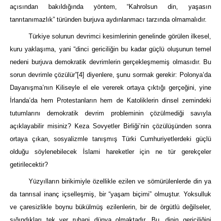
açısından bakıldığında yöntem, “Kahrolsun din, yaşasın
tanrıtanımazlık” türünden burjuva aydınlanmacı tarzında olmamalıdır.
Türkiye solunun devrimci kesimlerinin genelinde görülen ilkesel,
kuru yaklaşıma, yani “dinci gericiliğin bu kadar güçlü oluşunun temel
nedeni burjuva demokratik devrimlerin gerçekleşmemiş olmasıdır. Bu
sorun devrimle çözülür”
[4]
diyenlere, şunu sormak gerekir: Polonya’da
Dayanışma’nın Kiliseyle el ele vererek ortaya çıktığı gerçeğini, yine
İrlanda’da hem Protestanların hem de Katoliklerin dinsel zemindeki
tutumlarını demokratik devrim probleminin çözülmediği savıyla
açıklayabilir misiniz? Keza Sovyetler Birliği’nin çözülüşünden sonra
ortaya çıkan, sosyalizmle tanışmış Türki Cumhuriyetlerdeki güçlü
olduğu söylenebilecek İslami hareketler için ne tür gerekçeler
getirilecektir?
Yüzyılların birikimiyle özellikle ezilen ve sömürülenlerde din ya
da tanrısal inanç içselleşmiş, bir “yaşam biçimi” olmuştur. Yoksulluk
ve çaresizlikle boynu bükülmüş ezilenlerin, bir de örgütlü değilseler,
sığındıkları tek yer ruhani dünya olmaktadır. Bu, dinin gericiliğini