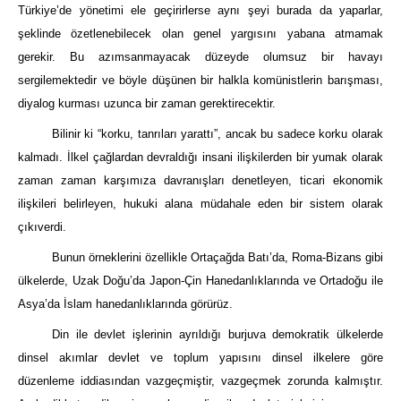
Türkiye’de yönetimi ele geçirirlerse aynı şeyi burada da yaparlar,
şeklinde özetlenebilecek olan genel yargısını yabana atmamak
gerekir. Bu azımsanmayacak düzeyde olumsuz bir havayı
sergilemektedir ve böyle düşünen bir halkla komünistlerin barışması,
diyalog kurması uzunca bir zaman gerektirecektir.
Bilinir ki “korku, tanrıları yarattı”, ancak bu sadece korku olarak
kalmadı. İlkel çağlardan devraldığı insani ilişkilerden bir yumak olarak
zaman zaman karşımıza davranışları denetleyen, ticari ekonomik
ilişkileri belirleyen, hukuki alana müdahale eden bir sistem olarak
çıkıverdi.
Bunun örneklerini özellikle Ortaçağda Batı’da, Roma-Bizans gibi
ülkelerde, Uzak Doğu’da Japon-Çin Hanedanlıklarında ve Ortadoğu ile
Asya’da İslam hanedanlıklarında görürüz.
Din ile devlet işlerinin ayrıldığı burjuva demokratik ülkelerde
dinsel akımlar devlet ve toplum yapısını dinsel ilkelere göre
düzenleme iddiasından vazgeçmiştir, vazgeçmek zorunda kalmıştır.