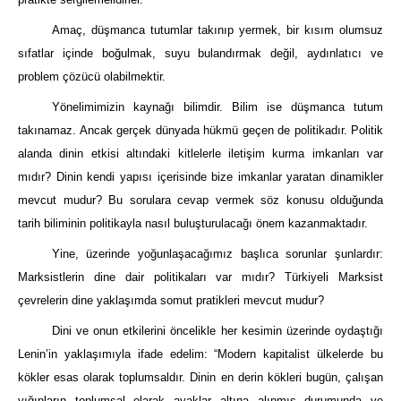
Amaç, düşmanca tutumlar takınıp yermek, bir kısım olumsuz
sıfatlar içinde boğulmak, suyu bulandırmak değil, aydınlatıcı ve
problem çözücü olabilmektir.
Yönelimimizin kaynağı bilimdir. Bilim ise düşmanca tutum
takınamaz. Ancak gerçek dünyada hükmü geçen de politikadır. Politik
alanda dinin etkisi altındaki kitlelerle iletişim kurma imkanları var
mıdır? Dinin kendi yapısı içerisinde bize imkanlar yaratan dinamikler
mevcut mudur? Bu sorulara cevap vermek söz konusu olduğunda
tarih biliminin politikayla nasıl buluşturulacağı önem kazanmaktadır.
Yine, üzerinde yoğunlaşacağımız başlıca sorunlar şunlardır:
Marksistlerin dine dair politikaları var mıdır? Türkiyeli Marksist
çevrelerin dine yaklaşımda somut pratikleri mevcut mudur?
Dini ve onun etkilerini öncelikle her kesimin üzerinde oydaştığı
Lenin’in yaklaşımıyla ifade edelim: “Modern kapitalist ülkelerde bu
kökler esas olarak toplumsaldır. Dinin en derin kökleri bugün, çalışan
yığınların toplumsal olarak ayaklar altına alınmış durumunda ve