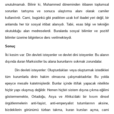
unutulmamalı. Bilinir ki, Muhammed döneminden itibaren toplumsal
sorunları tartışma ve sonuca ulaştırma alanı olarak camiler
kullanılırdı. Cami, bugünkü gibi pratikten uzak kof ibadet yeri değil, bir
anlamda her tür sosyal irtibat alanıydı. Tabii, esas bilgi ve tekniğin
okutulduğu alan medreselerdi. Buralarda sosyal bilimler ve pozitif
bilimler üzerine bilginlerce ders verilmekteydi.
Sonuç
İki kesim var: Din devleti isteyenler ve devlet dini isteyenler. Bu alanın
dışında duran Marksistler bu alana burunlarını sokmak zorundalar.
Din devleti isteyenler: Oluşturdukları veya oluşturmak istedikleri
tüm kurumlarla dinin hakim olmasına çalışmaktadırlar. Bu yolda
epeyce mesafe katetmişlerdir. Bunlar içinde ittifak yapacak nitelikte
hiçbir yapı oluşmuş değildir. Hemen hiçbiri sistem dışına çıkma eğilimi
göstermemekte, Ortadoğu, Asya ve Afrika’daki bir kısım dinsel
örgütlenmelerin anti-faşist, anti-emperyalist tutumlarının aksine,
bizdekilerin görünümü türban takma, kuran kursları açma, cami