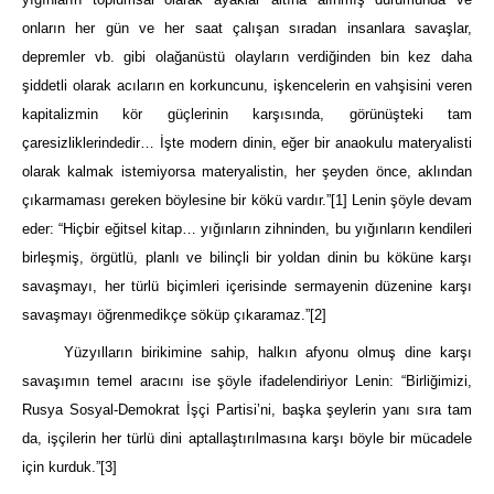
onların her gün ve her saat çalışan sıradan insanlara savaşlar,
depremler vb. gibi olağanüstü olayların verdiğinden bin kez daha
şiddetli olarak acıların en korkuncunu, işkencelerin en vahşisini veren
kapitalizmin kör güçlerinin karşısında, görünüşteki tam
çaresizliklerindedir… İşte modern dinin, eğer bir anaokulu materyalisti
olarak kalmak istemiyorsa materyalistin, her şeyden önce, aklından
çıkarmaması gereken böylesine bir kökü vardır.”
[1]
Lenin şöyle devam
eder: “Hiçbir eğitsel kitap… yığınların zihninden, bu yığınların kendileri
birleşmiş, örgütlü, planlı ve bilinçli bir yoldan dinin bu köküne karşı
savaşmayı, her türlü biçimleri içerisinde sermayenin düzenine karşı
savaşmayı öğrenmedikçe söküp çıkaramaz.”
[2]
Yüzyılların birikimine sahip, halkın afyonu olmuş dine karşı
savaşımın temel aracını ise şöyle ifadelendiriyor Lenin: “Birliğimizi,
Rusya Sosyal-Demokrat İşçi Partisi’ni, başka şeylerin yanı sıra tam
da, işçilerin her türlü dini aptallaştırılmasına karşı böyle bir mücadele
için kurduk.”
[3]