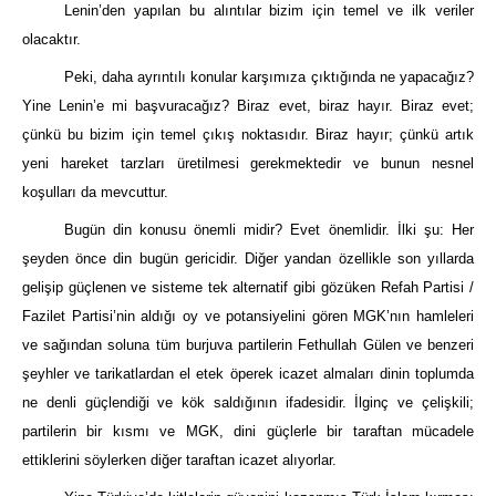
Lenin’den yapılan bu alıntılar bizim için temel ve ilk veriler
olacaktır.
Peki, daha ayrıntılı konular karşımıza çıktığında ne yapacağız?
Yine Lenin’e mi başvuracağız? Biraz evet, biraz hayır. Biraz evet;
çünkü bu bizim için temel çıkış noktasıdır. Biraz hayır; çünkü artık
yeni hareket tarzları üretilmesi gerekmektedir ve bunun nesnel
koşulları da mevcuttur.
Bugün din konusu önemli midir? Evet önemlidir. İlki şu: Her
şeyden önce din bugün gericidir. Diğer yandan özellikle son yıllarda
gelişip güçlenen ve sisteme tek alternatif gibi gözüken Refah Partisi /
Fazilet Partisi’nin aldığı oy ve potansiyelini gören MGK’nın hamleleri
ve sağından soluna tüm burjuva partilerin Fethullah Gülen ve benzeri
şeyhler ve tarikatlardan el etek öperek icazet almaları dinin toplumda
ne denli güçlendiği ve kök saldığının ifadesidir. İlginç ve çelişkili;
partilerin bir kısmı ve MGK, dini güçlerle bir taraftan mücadele
ettiklerini söylerken diğer taraftan icazet alıyorlar.