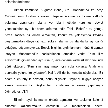
anlamlandırılamaz.
Alman komünisti Auguste Bebel,
Hz. Muhammed ve Arap
Kültürü
isimli kitabında insani değerler üretme ve bilime katkıda
bulunma açısından İslama ve İslami etkide kurulmuş devlet
yönetimlerine ayrı bir önem atfetmektedir. Tabii, Bebel’in bu görüşü
bizce sadece bir örnek olmaktan, konumuza yaklaşımda kaynak
oluşturmaktan öteye gitmez. Yoksa İslamın bu alanda bir ayrıcalığı
olduğunu düşünmüyoruz. Bebel, bilginin, aydınlanmanın önünü açmak
isteyen Muhammed’in hadislerinden örnekler verir: “Kim ilim
araştırmak için evinden ayrılırsa, o, eve dönene kadar Allah’ın yolunda
yürümektedir”, “Kim ilim araştırmak için yola çıkarsa Allah ona
cennetin yolunu kolaylaştırır”. Halife Ali de bu konuda şöyle der: ‘Bir
adamın en büyük cevheri, onun bilgisidir. Hayatını bilgiye adayan
kimse ölümsüzdür. Başka türlü söylersek o kimse yapıtlarıyla
ölümsüzleşir.”
[7]
Bilimin, aydınlanmanın önünü açmakta ve topluma kolektif
dinamik kazandırmakta camilerin ve medreselerin önemi