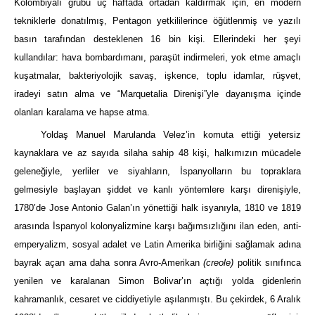
Kolombiyalı grubu üç haftada ortadan kaldırmak için, en modern
tekniklerle donatılmış, Pentagon yetkililerince öğütlenmiş ve yazılı
basın tarafından desteklenen 16 bin kişi. Ellerindeki her şeyi
kullandılar: hava bombardımanı, paraşüt indirmeleri, yok etme amaçlı
kuşatmalar, bakteriyolojik savaş, işkence, toplu idamlar, rüşvet,
iradeyi satın alma ve “Marquetalia Direnişi”yle dayanışma içinde
olanları karalama ve hapse atma.
Yoldaş Manuel Marulanda Velez’in komuta ettiği yetersiz
kaynaklara ve az sayıda silaha sahip 48 kişi, halkımızın mücadele
geleneğiyle, yerliler ve siyahların, İspanyolların bu topraklara
gelmesiyle başlayan şiddet ve kanlı yöntemlere karşı direnişiyle,
1780’de Jose Antonio Galan’ın yönettiği halk isyanıyla, 1810 ve 1819
arasında İspanyol kolonyalizmine karşı bağımsızlığını ilan eden, anti-
emperyalizm, sosyal adalet ve Latin Amerika birliğini sağlamak adına
bayrak açan ama daha sonra Avro-Amerikan
(creole)
politik sınıfınca
yenilen ve karalanan Simon Bolivar’ın açtığı yolda gidenlerin
kahramanlık, cesaret ve ciddiyetiyle aşılanmıştı. Bu çekirdek, 6 Aralık