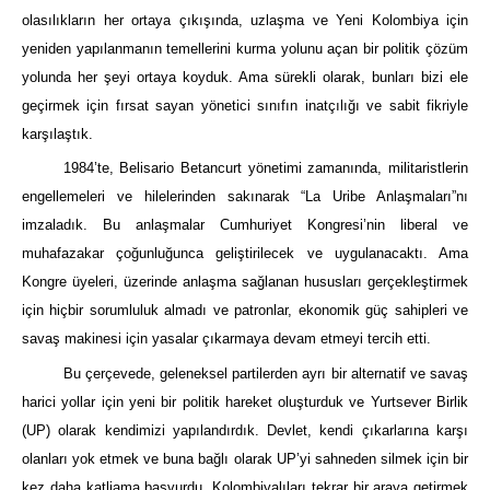
olasılıkların her ortaya çıkışında, uzlaşma ve Yeni Kolombiya için
yeniden yapılanmanın temellerini kurma yolunu açan bir politik çözüm
yolunda her şeyi ortaya koyduk. Ama sürekli olarak, bunları bizi ele
geçirmek için fırsat sayan yönetici sınıfın inatçılığı ve sabit fikriyle
karşılaştık.
1984’te, Belisario Betancurt yönetimi zamanında, militaristlerin
engellemeleri ve hilelerinden sakınarak “La Uribe Anlaşmaları”nı
imzaladık. Bu anlaşmalar Cumhuriyet Kongresi’nin liberal ve
muhafazakar çoğunluğunca geliştirilecek ve uygulanacaktı. Ama
Kongre üyeleri, üzerinde anlaşma sağlanan hususları gerçekleştirmek
için hiçbir sorumluluk almadı ve patronlar, ekonomik güç sahipleri ve
savaş makinesi için yasalar çıkarmaya devam etmeyi tercih etti.
Bu çerçevede, geleneksel partilerden ayrı bir alternatif ve savaş
harici yollar için yeni bir politik hareket oluşturduk ve Yurtsever Birlik
(UP) olarak kendimizi yapılandırdık. Devlet, kendi çıkarlarına karşı
olanları yok etmek ve buna bağlı olarak UP’yi sahneden silmek için bir
kez daha katliama başvurdu. Kolombiyalıları tekrar bir araya getirmek