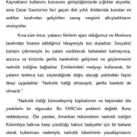
Kaynakların kullanımı konusunu görüştüğümüzde çığlıklar atıyorlar,
ama Cesar Gaviria’nın feci geçen dört yıllık iktidarında konulan ve
ardılları tarafından geliştirilen savaş vergisini alkışladıklarını
unutuyorlar.
Kısa süre önce, yabancı fikirlerin ajanı olduğumuz ve Moskova
tarafından finanse edildiğimiz hikayesiyle bizi dışladılar. Sosyalist
kampın çökmesiyle bu yalanı sürdürecek bahaneleri kalmayınca,
arsızca ve kinizmle gerilla hareketinin gelişmesi ve güçlenmesini
narkotik trafiğine bağladılar. Emirlerindeki medyayı kullanarak, bir
yalanın binlerce kez söylendiğinde doğru olacağı şeklindeki faşist
ilkeyi uyguladılar: “Narkotik trafiği olmasaydı, gerilla hareketi de
olmazdı.”
“Narkotik trafiği küreselleşmiş kapitalizmin ve hepsinden öte
yankilerin bir olgusudur. Bu FARC’nin problemi değildir. Bunu
reddediyoruz. Öte yandan, Amerikan hükümetinin narkotik trafiğini
Kolombiya halkına karşı yürüttüğü haksız faaliyetler için bir bahane
olarak kullanması nedeniyle, narkotik tüketiminin yasallaşmasını