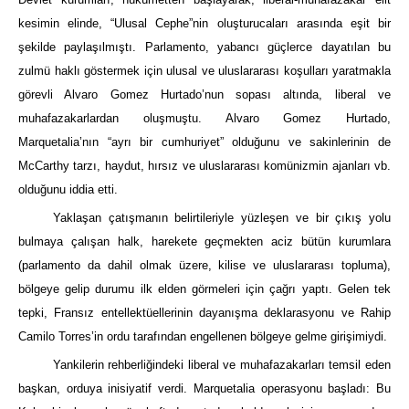
kesimin elinde, “Ulusal Cephe”nin oluşturucaları arasında eşit bir
şekilde paylaşılmıştı. Parlamento, yabancı güçlerce dayatılan bu
zulmü haklı göstermek için ulusal ve uluslararası koşulları yaratmakla
görevli Alvaro Gomez Hurtado’nun sopası altında, liberal ve
muhafazakarlardan oluşmuştu. Alvaro Gomez Hurtado,
Marquetalia’nın “ayrı bir cumhuriyet” olduğunu ve sakinlerinin de
McCarthy tarzı, haydut, hırsız ve uluslararası komünizmin ajanları vb.
olduğunu iddia etti.
Yaklaşan çatışmanın belirtileriyle yüzleşen ve bir çıkış yolu
bulmaya çalışan halk, harekete geçmekten aciz bütün kurumlara
(parlamento da dahil olmak üzere, kilise ve uluslararası topluma),
bölgeye gelip durumu ilk elden görmeleri için çağrı yaptı. Gelen tek
tepki, Fransız entellektüellerinin dayanışma deklarasyonu ve Rahip
Camilo Torres’in ordu tarafından engellenen bölgeye gelme girişimiydi.
Yankilerin rehberliğindeki liberal ve muhafazakarları temsil eden
başkan, orduya inisiyatif verdi. Marquetalia operasyonu başladı: Bu