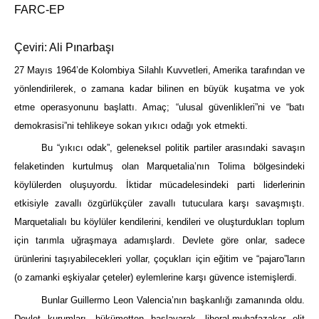
FARC-EP
Çeviri: Ali Pınarbaşı
27 Mayıs 1964’de Kolombiya Silahlı Kuvvetleri, Amerika tarafından ve
yönlendirilerek, o zamana kadar bilinen en büyük kuşatma ve yok
etme operasyonunu başlattı. Amaç; “ulusal güvenlikleri”ni ve “batı
demokrasisi”ni tehlikeye sokan yıkıcı odağı yok etmekti.
Bu “yıkıcı odak”, geleneksel politik partiler arasındaki savaşın
felaketinden kurtulmuş olan Marquetalia’nın Tolima bölgesindeki
köylülerden oluşuyordu. İktidar mücadelesindeki parti liderlerinin
etkisiyle zavallı özgürlükçüler zavallı tutuculara karşı savaşmıştı.
Marquetalialı bu köylüler kendilerini, kendileri ve oluşturdukları toplum
için tarımla uğraşmaya adamışlardı. Devlete göre onlar, sadece
ürünlerini taşıyabilecekleri yollar, çoçukları için eğitim ve “pajaro”ların
(o zamanki eşkiyalar çeteler) eylemlerine karşı güvence istemişlerdi.
Bunlar Guillermo Leon Valencia’nın başkanlığı zamanında oldu.
Devlet kurumları, hükümetten başlayarak, liberal-muhafazakar elit