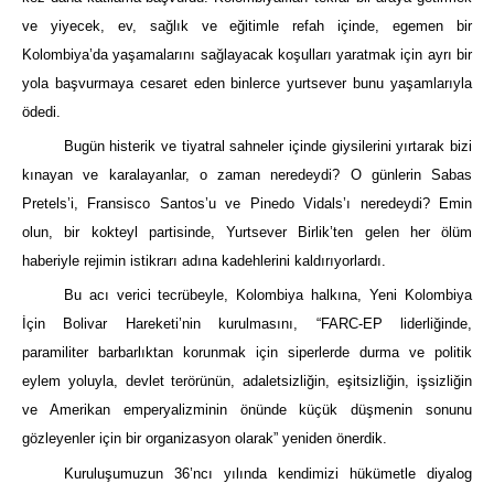
ve yiyecek, ev, sağlık ve eğitimle refah içinde, egemen bir
Kolombiya’da yaşamalarını sağlayacak koşulları yaratmak için ayrı bir
yola başvurmaya cesaret eden binlerce yurtsever bunu yaşamlarıyla
ödedi.
Bugün histerik ve tiyatral sahneler içinde giysilerini yırtarak bizi
kınayan ve karalayanlar, o zaman neredeydi? O günlerin Sabas
Pretels’i, Fransisco Santos’u ve Pinedo Vidals’ı neredeydi? Emin
olun, bir kokteyl partisinde, Yurtsever Birlik’ten gelen her ölüm
haberiyle rejimin istikrarı adına kadehlerini kaldırıyorlardı.
Bu acı verici tecrübeyle, Kolombiya halkına, Yeni Kolombiya
İçin Bolivar Hareketi’nin kurulmasını, “FARC-EP liderliğinde,
paramiliter barbarlıktan korunmak için siperlerde durma ve politik
eylem yoluyla, devlet terörünün, adaletsizliğin, eşitsizliğin, işsizliğin
ve Amerikan emperyalizminin önünde küçük düşmenin sonunu
gözleyenler için bir organizasyon olarak” yeniden önerdik.
Kuruluşumuzun 36’ncı yılında kendimizi hükümetle diyalog