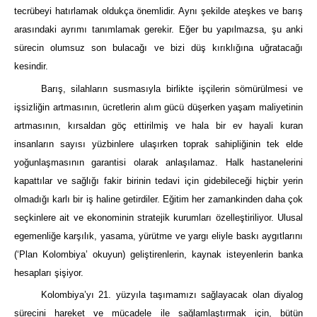
tecrübeyi hatırlamak oldukça önemlidir. Aynı şekilde ateşkes ve barış
arasındaki ayrımı tanımlamak gerekir. Eğer bu yapılmazsa, şu anki
sürecin olumsuz son bulacağı ve bizi düş kırıklığına uğratacağı
kesindir.
Barış, silahların susmasıyla birlikte işçilerin sömürülmesi ve
işsizliğin artmasının, ücretlerin alım gücü düşerken yaşam maliyetinin
artmasının, kırsaldan göç ettirilmiş ve hala bir ev hayali kuran
insanların sayısı yüzbinlere ulaşırken toprak sahipliğinin tek elde
yoğunlaşmasının garantisi olarak anlaşılamaz. Halk hastanelerini
kapattılar ve sağlığı fakir birinin tedavi için gidebileceği hiçbir yerin
olmadığı karlı bir iş haline getirdiler. Eğitim her zamankinden daha çok
seçkinlere ait ve ekonominin stratejik kurumları özelleştiriliyor. Ulusal
egemenliğe karşılık, yasama, yürütme ve yargı eliyle baskı aygıtlarını
(‘Plan Kolombiya’ okuyun) geliştirenlerin, kaynak isteyenlerin banka
hesapları şişiyor.
Kolombiya’yı 21. yüzyıla taşımamızı sağlayacak olan diyalog
sürecini hareket ve mücadele ile sağlamlaştırmak için, bütün