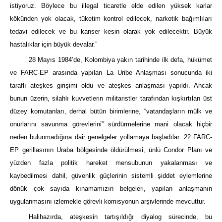
istiyoruz. Böylece bu illegal ticaretle elde edilen yüksek karlar
kökünden yok olacak, tüketim kontrol edilecek, narkotik bağımlıları
tedavi edilecek ve bu kanser kesin olarak yok edilecektir. Büyük
hastalıklar için büyük devalar.”
28 Mayıs 1984’de, Kolombiya yakın tarihinde ilk defa, hükümet
ve FARC-EP arasında yapılan La Uribe Anlaşması sonucunda iki
taraflı ateşkes girişimi oldu ve ateşkes anlaşması yapıldı. Ancak
bunun üzerin, silahlı kuvvetlerin militaristler tarafından kışkırtılan üst
düzey komutanları, derhal bütün birimlerine, “vatandaşların mülk ve
onurlarını savunma görevlerini” sürdürmelerine mani olacak hiçbir
neden bulunmadığına dair genelgeler yollamaya başladılar. 22 FARC-
EP gerillasının Uraba bölgesinde öldürülmesi, ünlü Condor Planı ve
yüzden fazla politik hareket mensubunun yakalanması ve
kaybedilmesi dahil, güvenlik güçlerinin sistemli şiddet eylemlerine
dönük çok sayıda kınamamızın belgeleri, yapılan anlaşmanın
uygulanmasını izlemekle görevli komisyonun arşivlerinde mevcuttur.
Halihazırda, ateşkesin tartışıldığı diyalog sürecinde, bu