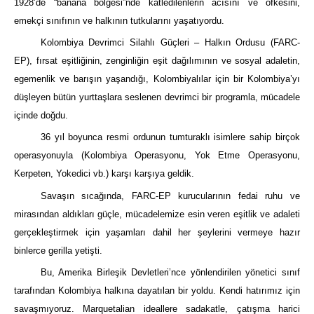
1928’de “banana bölgesi”nde katledilenlerin acısını ve öfkesini,
emekçi sınıfının ve halkının tutkularını yaşatıyordu.
Kolombiya Devrimci Silahlı Güçleri – Halkın Ordusu (FARC-
EP), fırsat eşitliğinin, zenginliğin eşit dağılımının ve sosyal adaletin,
egemenlik ve barışın yaşandığı, Kolombiyalılar için bir Kolombiya’yı
düşleyen bütün yurttaşlara seslenen devrimci bir programla, mücadele
içinde doğdu.
36 yıl boyunca resmi ordunun tumturaklı isimlere sahip birçok
operasyonuyla (Kolombiya Operasyonu, Yok Etme Operasyonu,
Kerpeten, Yokedici vb.) karşı karşıya geldik.
Savaşın sıcağında, FARC-EP kurucularının fedai ruhu ve
mirasından aldıkları güçle, mücadelemize esin veren eşitlik ve adaleti
gerçekleştirmek için yaşamları dahil her şeylerini vermeye hazır
binlerce gerilla yetişti.
Bu, Amerika Birleşik Devletleri’nce yönlendirilen yönetici sınıf
tarafından Kolombiya halkına dayatılan bir yoldu. Kendi hatırımız için
savaşmıyoruz. Marquetalian ideallere sadakatle, çatışma harici