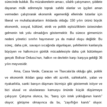
sürecinde bulduk. Bu müzakerelerin amacı, silahlı çatışmanın, şiddete
dayanan mülk edinmeyle toprak sahibi olanlar ve işçileri aman
vermeden çalıştırarak ekonomik egemenliği ellerinde tutanlar için
liberal ve muhafazakarların iktidarda olduğu 150 yılın ürünü büyük
ekonomik, sosyal, kültürel, etnik ve politik eşitsizliklerin üstesinden
gelmenin tek yolu olmadığını göstermektir. Bu sürece girmemizin
nedeni yönetici sınıfın hayırsever ya da makul oluşu değildir. Bu
süreç, daha çok, savaşın sıcağında olgunlaşan, şehitlerinin kanlarıyla
büyüyen ve halkımızın günlük mücadelesiyle daha çok bütünleşen
gerçek Bolivar Ordusu’nun, halkın ve devletin karşı karşıya geldiği 36
yılın meyvesidir.
Ama, Casa Verde, Caracas ve Tlaxcala’da olduğu gibi, politik
ve ekonomik iktidarı gasp eden elit azınlık, sahtekarlık, yalan ve
riyakarlıkla, sanki barışın düşmanı bizmişiz gibi göstermek istiyor ve
bizi ulusal ve uluslararası kamuoyu önünde küçük düşürmeye
çalışıyor. Çatışma olunca, bu, “barış için istek yokluğunun kanıtı”
oluyor; görüşme olmayınca da bu, “zayıflığın kanıtı” oluyor.