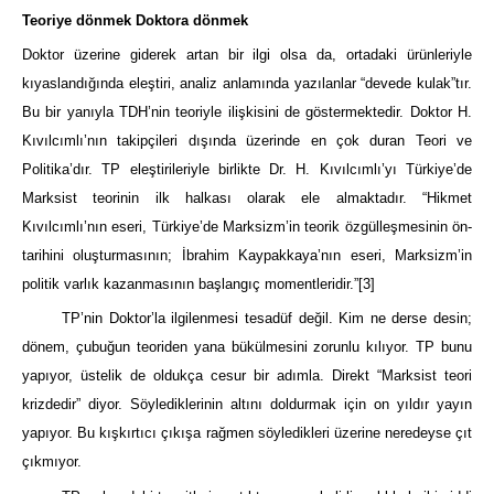
Teoriye dönmek Doktora dönmek
Doktor üzerine giderek artan bir ilgi olsa da, ortadaki ürünleriyle
kıyaslandığında eleştiri, analiz anlamında yazılanlar “devede kulak”tır.
Bu bir yanıyla TDH’nin teoriyle ilişkisini de göstermektedir. Doktor H.
Kıvılcımlı’nın takipçileri dışında üzerinde en çok duran Teori ve
Politika’dır. TP eleştirileriyle birlikte Dr. H. Kıvılcımlı’yı Türkiye’de
Marksist teorinin ilk halkası olarak ele almaktadır. “Hikmet
Kıvılcımlı’nın eseri, Türkiye’de Marksizm’in teorik özgülleşmesinin ön-
tarihini oluşturmasının; İbrahim Kaypakkaya’nın eseri, Marksizm’in
politik varlık kazanmasının başlangıç momentleridir.”
[3]
TP’nin Doktor’la ilgilenmesi tesadüf değil. Kim ne derse desin;
dönem, çubuğun teoriden yana bükülmesini zorunlu kılıyor. TP bunu
yapıyor, üstelik de oldukça cesur bir adımla. Direkt “Marksist teori
krizdedir” diyor. Söylediklerinin altını doldurmak için on yıldır yayın
yapıyor. Bu kışkırtıcı çıkışa rağmen söyledikleri üzerine neredeyse çıt
çıkmıyor.