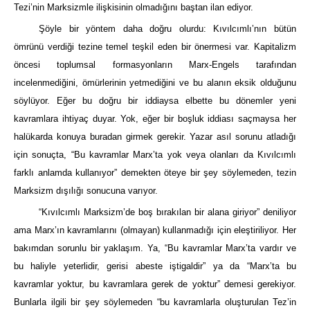
Tezi’nin Marksizmle ilişkisinin olmadığını baştan ilan ediyor.
Şöyle bir yöntem daha doğru olurdu: Kıvılcımlı’nın bütün
ömrünü verdiği tezine temel teşkil eden bir önermesi var. Kapitalizm
öncesi toplumsal formasyonların Marx-Engels tarafından
incelenmediğini, ömürlerinin yetmediğini ve bu alanın eksik olduğunu
söylüyor. Eğer bu doğru bir iddiaysa elbette bu dönemler yeni
kavramlara ihtiyaç duyar. Yok, eğer bir boşluk iddiası saçmaysa her
halükarda konuya buradan girmek gerekir. Yazar asıl sorunu atladığı
için sonuçta, “Bu kavramlar Marx’ta yok veya olanları da Kıvılcımlı
farklı anlamda kullanıyor” demekten öteye bir şey söylemeden, tezin
Marksizm dışılığı sonucuna varıyor.
“Kıvılcımlı Marksizm’de boş bırakılan bir alana giriyor” deniliyor
ama Marx’ın kavramlarını (olmayan) kullanmadığı için eleştiriliyor. Her
bakımdan sorunlu bir yaklaşım. Ya, “Bu kavramlar Marx’ta vardır ve
bu haliyle yeterlidir, gerisi abeste iştigaldir” ya da “Marx’ta bu
kavramlar yoktur, bu kavramlara gerek de yoktur” demesi gerekiyor.
Bunlarla ilgili bir şey söylemeden “bu kavramlarla oluşturulan Tez’in