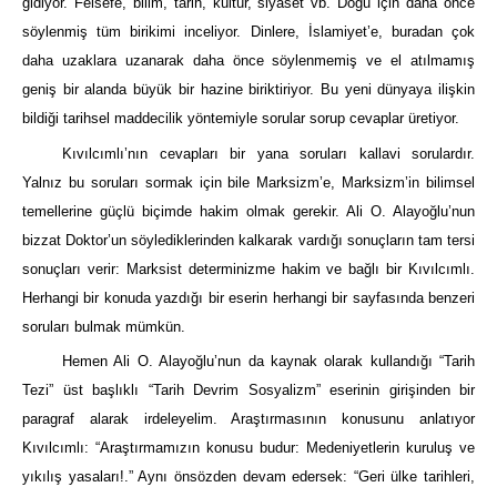
gidiyor. Felsefe, bilim, tarih, kültür, siyaset vb. Doğu için daha önce
söylenmiş tüm birikimi inceliyor. Dinlere, İslamiyet’e, buradan çok
daha uzaklara uzanarak daha önce söylenmemiş ve el atılmamış
geniş bir alanda büyük bir hazine biriktiriyor. Bu yeni dünyaya ilişkin
bildiği tarihsel maddecilik yöntemiyle sorular sorup cevaplar üretiyor.
Kıvılcımlı’nın cevapları bir yana soruları kallavi sorulardır.
Yalnız bu soruları sormak için bile Marksizm’e, Marksizm’in bilimsel
temellerine güçlü biçimde hakim olmak gerekir. Ali O. Alayoğlu’nun
bizzat Doktor’un söylediklerinden kalkarak vardığı sonuçların tam tersi
sonuçları verir: Marksist determinizme hakim ve bağlı bir Kıvılcımlı.
Herhangi bir konuda yazdığı bir eserin herhangi bir sayfasında benzeri
soruları bulmak mümkün.
Hemen Ali O. Alayoğlu’nun da kaynak olarak kullandığı “Tarih
Tezi” üst başlıklı “Tarih Devrim Sosyalizm” eserinin girişinden bir
paragraf alarak irdeleyelim. Araştırmasının konusunu anlatıyor
Kıvılcımlı: “Araştırmamızın konusu budur: Medeniyetlerin kuruluş ve
yıkılış yasaları!.” Aynı önsözden devam edersek: “Geri ülke tarihleri,