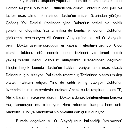
TP, yukarıdaki tespitleri yaptıktan sonra belirli aralıklarla iki ciddi
Doktor eleştirisi yayınladı. Birincisinde direkt Doktor’un görüşleri ve
tezleri esas alındı; ikincisinde Doktor’un mirası üzerinden yürüyen
Çağdaş Yol Dergisi üzerinden yine Doktor’un tezleri ve politik
yönelimleri eleştirildi. Yazıların ikisi de kendisi bir dönem Doktor’un
görüşlerini benimseyen Ali Osman Alayoğlu’na ait. Ali O. Alayoğlu
benim Doktor üzerine gördüğüm en kapsamlı eleştiriyi getiriyor. Ciddi
olarak Doktor’u etüt ederek, onun tezlerini ve temel politik
yaklaşımlarını kendi Marksist anlayışının süzgecinden geçiriyor.
Eleştiri birçok konuda Doktor’un hakkını veriyor ama esas olarak
Doktor’un işini bitiriyor. Politikada reformcu; Tezlerinde Marksizm-dışı
olarak mahkum ediyor. Yine de ciddi bir iş yapıyor. Doktor’un
üzerindeki susuşun perdesini aralıyor. Ancak bu iki tespitten sonra TP,
Melik Kara’nın yukarıya aldığım Doktor’a dönük belirlemelerini koruyor
mu, korumuyor mu bilinmiyor. Hem reformist kampta hem anti-
Marksist. Türkiye Marksizmi’nin ön-tarihi çok çürük duruyor.
Burada geçerken A. O. Alayoğlu’nun kullandığı “pro-sovyet”