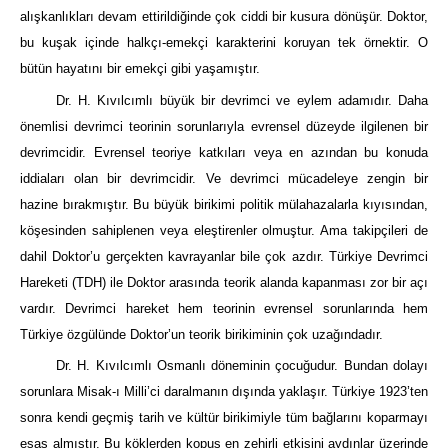
alışkanlıkları devam ettirildiğinde çok ciddi bir kusura dönüşür. Doktor,
bu kuşak içinde halkçı-emekçi karakterini koruyan tek örnektir. O
bütün hayatını bir emekçi gibi yaşamıştır.
Dr. H. Kıvılcımlı büyük bir devrimci ve eylem adamıdır. Daha
önemlisi devrimci teorinin sorunlarıyla evrensel düzeyde ilgilenen bir
devrimcidir. Evrensel teoriye katkıları veya en azından bu konuda
iddiaları olan bir devrimcidir. Ve devrimci mücadeleye zengin bir
hazine bırakmıştır. Bu büyük birikimi politik mülahazalarla kıyısından,
köşesinden sahiplenen veya eleştirenler olmuştur. Ama takipçileri de
dahil Doktor’u gerçekten kavrayanlar bile çok azdır. Türkiye Devrimci
Hareketi (TDH) ile Doktor arasında teorik alanda kapanması zor bir açı
vardır. Devrimci hareket hem teorinin evrensel sorunlarında hem
Türkiye özgülünde Doktor’un teorik birikiminin çok uzağındadır.
Dr. H. Kıvılcımlı Osmanlı döneminin çocuğudur. Bundan dolayı
sorunlara Misak-ı Milli’ci daralmanın dışında yaklaşır. Türkiye 1923’ten
sonra kendi geçmiş tarih ve kültür birikimiyle tüm bağlarını koparmayı
esas almıştır. Bu köklerden kopuş en zehirli etkisini aydınlar üzerinde