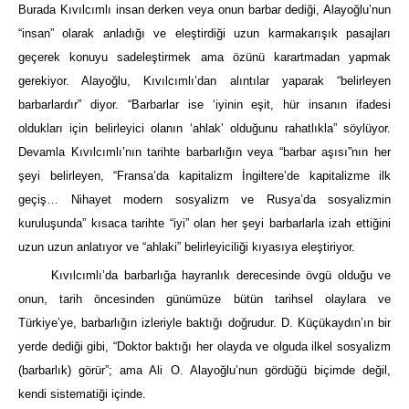
Burada Kıvılcımlı insan derken veya onun barbar dediği, Alayoğlu’nun
“insan” olarak anladığı ve eleştirdiği uzun karmakarışık pasajları
geçerek konuyu sadeleştirmek ama özünü karartmadan yapmak
gerekiyor. Alayoğlu, Kıvılcımlı’dan alıntılar yaparak “belirleyen
barbarlardır” diyor. “Barbarlar ise ‘iyinin eşit, hür insanın ifadesi
oldukları için belirleyici olanın ‘ahlak’ olduğunu rahatlıkla” söylüyor.
Devamla Kıvılcımlı’nın tarihte barbarlığın veya “barbar aşısı”nın her
şeyi belirleyen, “Fransa’da kapitalizm İngiltere’de kapitalizme ilk
geçiş… Nihayet modern sosyalizm ve Rusya’da sosyalizmin
kuruluşunda” kısaca tarihte “iyi” olan her şeyi barbarlarla izah ettiğini
uzun uzun anlatıyor ve “ahlaki” belirleyiciliği kıyasıya eleştiriyor.
Kıvılcımlı’da barbarlığa hayranlık derecesinde övgü olduğu ve
onun, tarih öncesinden günümüze bütün tarihsel olaylara ve
Türkiye’ye, barbarlığın izleriyle baktığı doğrudur. D. Küçükaydın’ın bir
yerde dediği gibi, “Doktor baktığı her olayda ve olguda ilkel sosyalizm
(barbarlık) görür”; ama Ali O. Alayoğlu’nun gördüğü biçimde değil,
kendi sistematiği içinde.