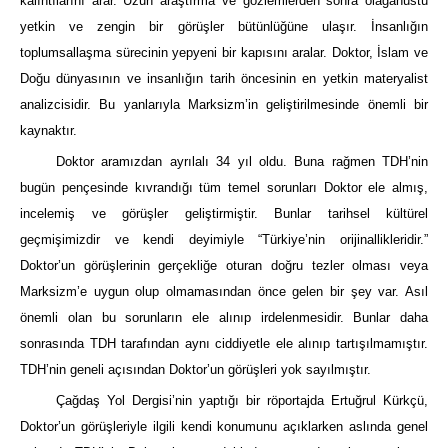
kalıntılarını arar. Uzun araştırma ve gözlemlerden sonra olağanüstü
yetkin ve zengin bir görüşler bütünlüğüne ulaşır. İnsanlığın
toplumsallaşma sürecinin yepyeni bir kapısını aralar. Doktor, İslam ve
Doğu dünyasının ve insanlığın tarih öncesinin en yetkin materyalist
analizcisidir. Bu yanlarıyla Marksizm’in geliştirilmesinde önemli bir
kaynaktır.
Doktor aramızdan ayrılalı 34 yıl oldu. Buna rağmen TDH’nin
bugün pençesinde kıvrandığı tüm temel sorunları Doktor ele almış,
incelemiş ve görüşler geliştirmiştir. Bunlar tarihsel kültürel
geçmişimizdir ve kendi deyimiyle “Türkiye’nin orijinallikleridir.”
Doktor’un görüşlerinin gerçekliğe oturan doğru tezler olması veya
Marksizm’e uygun olup olmamasından önce gelen bir şey var. Asıl
önemli olan bu sorunların ele alınıp irdelenmesidir. Bunlar daha
sonrasında TDH tarafından aynı ciddiyetle ele alınıp tartışılmamıştır.
TDH’nin geneli açısından Doktor’un görüşleri yok sayılmıştır.
Çağdaş Yol Dergisi’nin yaptığı bir röportajda Ertuğrul Kürkçü,
Doktor’un görüşleriyle ilgili kendi konumunu açıklarken aslında genel