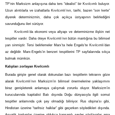
TP’nin Marksizm anlayışına daha ters “idealist” bir Kıvılcımlı buluyor.
Uzun alıntılarla ve izahatlarla Kıvılcımlı’nın, tarihi, bazen “son kerte”
diyerek determinizmin, daha çok açıkça üstyapının belirlediğini
savunduğunu ileri sürüyor.
Kıvılcımlı’da ekonomi veya altyapı ve determinizme ilişkin net
tespitler vardır. Daha öteye Kıvılcımlı’nın bütün mantığına bu bilimsel
yan sinmiştir. Tersi belirlemeler Marx’ta hele Engels’te Kıvılcımlı’dan
az değildir. Marx-Engels’in benzeri tespitlerini TP sayfalarında sıkça
bulmak mümkün.
Kalıpları zorlayan Kıvılcımlı
Burada girişte genel olarak dokunulan bazı tespitlerin tekrarını göze
alarak Kıvılcımlı’nın Marksizm’in bilimsel önermelerine yaklaşımını
biraz genişleterek anlamaya çalışmak zorunlu oluyor. Marksizm’in
kurucularında kapitalist Batı dışında Doğu dünyasıyla ilgili somut
tespitler anlamında çok şey olmadığı biliniyor. Rus obşina’sı gibi,
Hindistan üzerine “tarihsiz halklar” gibi geçerken söyledikleri dışında.
Asyatik toplumlar üzerine oldukça kapsamlı şeyler söylüyorlar ama