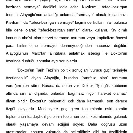
bezirgan sermaye” dediğini iddia eder. Kıvılcımlı tefeci-bezirgan
terimini Alayoğlu’nun anladığı anlamda “sermaye” olarak kullanmaz.
Kıvılcımlı’da “tefeci-bezirgan sermaye” biçiminde kullanımlar bulunsa
bile genel olarak “tefeci-bezirgan sınıflar” olarak kullanır. Kıvılcımlı
konunun abc’si olan servet-sermaye ayrımını veya kapitalizm öncesi
para birikimlerine sermaye denmeyeceğinden habersiz değildir.
Alayoğlu’nun Marx’tan alıntılarla anlatmak istediği ile Doktor’un
üzerinde durduğu sorunlar ayrı sorunlardır.
“Doktor’un Tarih Tezi’nin politik sonuçları ‘vurucu güç’ terimiyle
özetlenebilir” diyen Alayoğlu, buradan “sınıfsız alan” tanımına
vardığını ileri sürer. Burada da sorun var. Doktor, “Şu gök kubbenin
altında sınıflar dışında, onlardan bağımsız hiçbir hareket olamaz”
diyen biridir. Doktor’un bahsettiği çok daha karmaşık, son derece
özgül olaylardır. Medeniyete geç giren toplumlarda eski komün
toplumunun kardeşlik ilişkilerinin toplumun belirli kesimlerinde gelenek
olarak yaşamaya devam ettiğini söyler. Daha doğrusu uzun
araştırmaları sonucu yukarıda da belirttiğimiz gibi bu özelliklerin