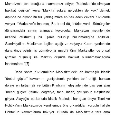
Marksizm’e ters olduğuna inanmamızı istiyor. “Marksizm’de olmayan
hakikat değildir” veya “Marx’ta yoksa gerçekten de yok” demek
dışında ne diyor? Bu tür yaklaşımlara en hak eden cevabı Kıvılcımlı
veriyor: “Marksizm’e inanmış, Batılı sol düşünürler vardı. Sömürgeler
dünyasındaki sırrını aramaya koyuldular. Marksizm metinlerinde
üzerine oturtulmuş bir işaret bulunup bulunmadığına eğildiler.
Samimiydiler. Müslüman kişiler, uçağı ve radyoyu Kuran ayetlerinde
daha önce belirtilmiş görmüyorlar mıydı? Kimi Marksistler de o saf
iyimser düşünüş ile Marx’ın dışında hakikat bulunamayacağına
inanmışlardı.”
[7]
Daha sonra Kıvılcımlı’nın Marksizm’deki en karmaşık klasik
“üretici güçler” kavramını genişleterek yeniden tarif ettiği, bundan
dolayı en tartışmalı ve bütün Kıvılcımlı eleştirilerinde baş yeri alan
“üretici güçler” (teknik, coğrafya, tarih, insan) görüşünün eleştirisine
giriyor. Alayoğlu bu konuda klasik Marksist bakıştan öteye Teori ve
Politika’nın Marksizm’de kendilerince öne çıkardıkları vurgulu haliyle
Doktor’un kavramlarına bakıyor. Burada da Marksizm’e ters ama