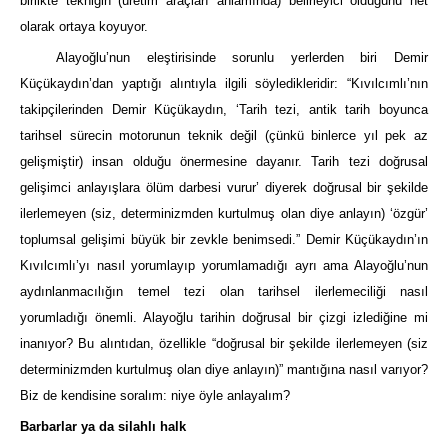
birlikte tekniğin (üretim araçları anlamında) belirleyici olduğunu net
olarak ortaya koyuyor.
Alayoğlu’nun eleştirisinde sorunlu yerlerden biri Demir
Küçükaydın’dan yaptığı alıntıyla ilgili söyledikleridir: “Kıvılcımlı’nın
takipçilerinden Demir Küçükaydın, ‘Tarih tezi, antik tarih boyunca
tarihsel sürecin motorunun teknik değil (çünkü binlerce yıl pek az
gelişmiştir) insan olduğu önermesine dayanır. Tarih tezi doğrusal
gelişimci anlayışlara ölüm darbesi vurur’ diyerek doğrusal bir şekilde
ilerlemeyen (siz, determinizmden kurtulmuş olan diye anlayın) ‘özgür’
toplumsal gelişimi büyük bir zevkle benimsedi.” Demir Küçükaydın’ın
Kıvılcımlı’yı nasıl yorumlayıp yorumlamadığı ayrı ama Alayoğlu’nun
aydınlanmacılığın temel tezi olan tarihsel ilerlemeciliği nasıl
yorumladığı önemli. Alayoğlu tarihin doğrusal bir çizgi izlediğine mi
inanıyor? Bu alıntıdan, özellikle “doğrusal bir şekilde ilerlemeyen (siz
determinizmden kurtulmuş olan diye anlayın)” mantığına nasıl varıyor?
Biz de kendisine soralım: niye öyle anlayalım?
Barbarlar ya da silahlı halk