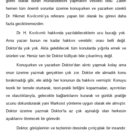
görev olarak duran muhasebesini yapmanın vesilesi oldu. Zaten
hemen tüm önemli sorunlar üzerine konuşurken ve yazarken sürekli
Dr. Hikmet Kıvılcımlı’ya referans yapan biri olarak bu görevi daha
fazla geciktiremezdim.
Dr. H. Kıvılcımlı hakkında yazılabileceklerin ucu bucağı yok.
Ama yazan bunun ne kadar hakkını verebilir; orası belli değil.
Doktor’da yok yok. Akla gelebilecek tüm konularda yığınla emek ve
ürünleri var. Henüz tam bir Doktor külliyatı bile çıkarılmış değil.
Konuşurken ve yazarken Doktor’dan alıntı yapmak kolay ama
onun üzerine yazmak gerçekten çok zor. Doktor ele almadık konu
bırakmadığı gibi, ele aldığı her konunun da hakkını vermiştir. Konuyu
teorik bir temele oturtarak, teori-pratik birliğini koparmadan, ayrıntıları
ve olasılıklarıyla, gelecekle bağlantılarını kurarak ve günlük pratiğe
ucunu dokundurarak yani Marksist yönteme uygun olarak ele almıştır.
Doktor üzerine yazmak Doktor’la az çok aşinalığı olan herkesin
ayaklarını titretecek bir görevdir.
Doktor, görüşlerinin ve tezlerinin ötesinde çırılçıplak bir insandır.