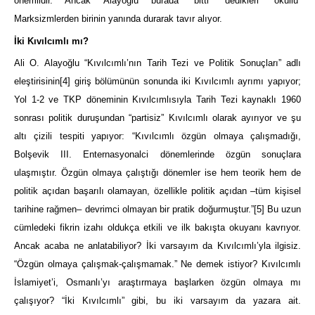
önemlidir. Ancak Alayoğlu burada “bitti” dedikleri “okullu”
Marksizmlerden birinin yanında durarak tavır alıyor.
İki Kıvılcımlı mı?
Ali O. Alayoğlu “Kıvılcımlı’nın Tarih Tezi ve Politik Sonuçları” adlı
eleştirisinin
[4]
giriş bölümünün sonunda iki Kıvılcımlı ayrımı yapıyor;
Yol 1-2 ve TKP döneminin Kıvılcımlısıyla Tarih Tezi kaynaklı 1960
sonrası politik duruşundan “partisiz” Kıvılcımlı olarak ayırıyor ve şu
altı çizili tespiti yapıyor: “Kıvılcımlı özgün olmaya çalışmadığı,
Bolşevik III. Enternasyonalci dönemlerinde özgün sonuçlara
ulaşmıştır. Özgün olmaya çalıştığı dönemler ise hem teorik hem de
politik açıdan başarılı olamayan, özellikle politik açıdan –tüm kişisel
tarihine rağmen– devrimci olmayan bir pratik doğurmuştur.”
[5]
Bu uzun
cümledeki fikrin izahı oldukça etkili ve ilk bakışta okuyanı kavrıyor.
Ancak acaba ne anlatabiliyor? İki varsayım da Kıvılcımlı’yla ilgisiz.
“Özgün olmaya çalışmak-çalışmamak.” Ne demek istiyor? Kıvılcımlı
İslamiyet’i, Osmanlı’yı araştırmaya başlarken özgün olmaya mı
çalışıyor? “İki Kıvılcımlı” gibi, bu iki varsayım da yazara ait.