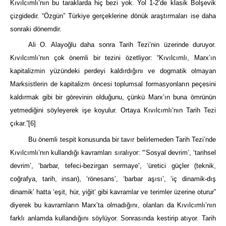
Kıvılcımlı’nın bu taraklarda hiç bezi yok. Yol 1-2’de klasik Bolşevik
çizgidedir. “Özgün” Türkiye gerçeklerine dönük araştırmaları ise daha
sonraki dönemdir.
Ali O. Alayoğlu daha sonra Tarih Tezi’nin üzerinde duruyor.
Kıvılcımlı’nın çok önemli bir tezini özetliyor: “Kıvılcımlı, Marx’ın
kapitalizmin yüzündeki perdeyi kaldırdığını ve dogmatik olmayan
Marksistlerin de kapitalizm öncesi toplumsal formasyonların peçesini
kaldırmak gibi bir görevinin olduğunu, çünkü Marx’ın buna ömrünün
yetmediğini söyleyerek işe koyulur. Ortaya Kıvılcımlı’nın Tarih Tezi
çıkar.”
[6]
Bu önemli tespit konusunda bir tavır belirlemeden Tarih Tezi’nde
Kıvılcımlı’nın kullandığı kavramları sıralıyor: “‘Sosyal devrim’, ‘tarihsel
devrim’, ‘barbar, tefeci-bezirgan sermaye’, ‘üretici güçler (teknik,
coğrafya, tarih, insan), ‘rönesans’, ‘barbar aşısı’, ‘iç dinamik-dış
dinamik’ hatta ‘eşit, hür, yiğit’ gibi kavramlar ve terimler üzerine oturur”
diyerek bu kavramların Marx’ta olmadığını, olanları da Kıvılcımlı’nın
farklı anlamda kullandığını söylüyor. Sonrasında kestirip atıyor. Tarih