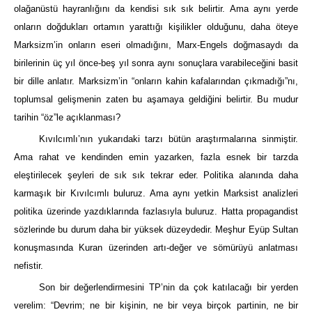
olağanüstü hayranlığını da kendisi sık sık belirtir. Ama aynı yerde
onların doğdukları ortamın yarattığı kişilikler olduğunu, daha öteye
Marksizm’in onların eseri olmadığını, Marx-Engels doğmasaydı da
birilerinin üç yıl önce-beş yıl sonra aynı sonuçlara varabileceğini basit
bir dille anlatır. Marksizm’in “onların kahin kafalarından çıkmadığı”nı,
toplumsal gelişmenin zaten bu aşamaya geldiğini belirtir. Bu mudur
tarihin “öz”le açıklanması?
Kıvılcımlı’nın yukarıdaki tarzı bütün araştırmalarına sinmiştir.
Ama rahat ve kendinden emin yazarken, fazla esnek bir tarzda
eleştirilecek şeyleri de sık sık tekrar eder. Politika alanında daha
karmaşık bir Kıvılcımlı buluruz. Ama aynı yetkin Marksist analizleri
politika üzerinde yazdıklarında fazlasıyla buluruz. Hatta propagandist
sözlerinde bu durum daha bir yüksek düzeydedir. Meşhur Eyüp Sultan
konuşmasında Kuran üzerinden artı-değer ve sömürüyü anlatması
nefistir.
Son bir değerlendirmesini TP’nin da çok katılacağı bir yerden
verelim: “Devrim; ne bir kişinin, ne bir veya birçok partinin, ne bir