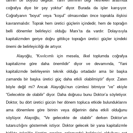
tarihin bir boyutu değildir. Tarih biliminin bilgi nesneleri arasında
coğrafya diye bir şey yoktur” diyor. Burada da işler karışıyor.
Coğrafyanın “boyut” veya “koşul” olmasından önce toprakla ilişkisi
kavranmalıdır. Toprak hem üretici güçlerin içindedir, hem de toprağın
belli dönemler belirleyici olduğu Marx’ta da vardır. Dolayısıyla
kapitalizmden geriye doğru gittikçe toprağın üretici güçler içindeki
önemi de belirleyiciliği de artıyor.
Alayoğlu, “Kıvılcımlı için mesela, ilkel toplumda coğrafya
kapitalizme göre daha önemlidir” diyor ve devamında, “Yani
kapitalizmde belirleyenin teknik olduğu ortadadır ama bir başka
zamanda bir başka üretici güç daha etkili olabilmiştir” diyor. Zaten
böyle değil mi? Ancak Alayoğlu’nun cümlesi bitmiyor “ve” ekiyle
“Gelecekte de olabilir” diyor. Daha doğrusu bunu Doktor’a söyletiyor.
Doktor, bu dört üretici gücün her dönem topluca etkide bulunduklarını
ama dönemlere göre birinin veya diğerinin daha etkili olduğunu
söylüyor. Alayoğlu, “Ve gelecekte de olabilir” derken Doktor’un
tutarsızlığını göstermek istiyor. Doktor gelecek bir yana kapitalizmle