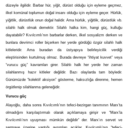
düzeyle ilgilidir. Barbar hür, yiğit, dürüst olduğu için eyleme geçmez,
ilkel komünal toplumun doğal insanı olduğu için eyleme geçer. Hürlük,
yiğitlik, dürüstlük onun doğal halidir. Ama hürlük, yiğitlik, dürüstlük vb.
silahlı halk olmak demektir. Silahlı halka kim, hangi güç, kulluğu
dayatabilir? Kıvılcımlı’nın barbarlar derken, ilkel sosyalizm derken ve
bunlara devrimci roller biçerken her yerde gördüğü özgür silahlı halk
kitleleridir. Ama buradan da üstyapıya belirleyicilik verdiği
eleştirisinden kurtulmuş olmaz. Burada devreye “ihtiyat kuvvet” veya
“vurucu güç” kavramları girer. Silahlı halk her yerde her zaman
silahlanmış hazır kitleler değildir. Bazı olaylarda tam böyledir.
Günümüzde “kolektif aksiyon” gösterme, haksızlığa direnme, hemen
örgütlenip silahlanma geleneğidir.
Vurucu güç
Alayoğlu, daha sonra Kıvılcımlı’nın tefeci-bezirgan tanımının Marx’ta
olmadığını karşılaştırmalı olarak açıklamaya girişir ve “Marx’la
Kıvılcımlı’nın uyuşması mümkün değildir” der. Marx’ın servet ve
sermaye üzerine yaptığı ayrımları açıklar. Kıvılcımlı’nın “tefeci-