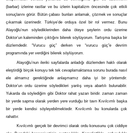
(barbar) izlerine rastlar ve bu izlerin kapitalizm öncesinde çok etkili
sonuçlarını görür. Bütün çabası bunları anlamak, çözmek ve sonuçlar
çıkarmak üzerinedir. Türkiye’de orduya özel bir rol vermez. Bunu
Alayoğlu’nun söylediklerinden daha öteye şeylerin ordu üzerine
Doktor’un kaleminden çıktığını bilerek söylüyorum. Tartışma başka bir
düzlemdedir. “Vurucu güç” derken ve “vurucu güç”e devrim
programında yer verdiğini bilerek söylüyorum.
Alayoğlu’nun ileriki sayfalarda anladığı düzlemden haklı olarak
eleştirdiği birçok konuyu tek tek cevaplamaktansa sorunu burada nasıl
ele almamız gerektiğinde anlaşmamız daha iyi bir yöntemdir.
Doktor’un ordu üzerine söyledikleri yanlış veya abartılı bulunabilir.
Yukarda da söylediğim gibi Doktor rahat yazan biridir. zaman zaman
bir yerde sapma olarak yerden yere vurduğu bir tavrı Kıvılcımlı başka
bir yerde kendisi söyleyebilmektedir. Kıvılcımlı bu konularda çok
rahattır.
Kıvılcımlı gerçek bir devrimci olarak ordu konusunu çok ciddiye