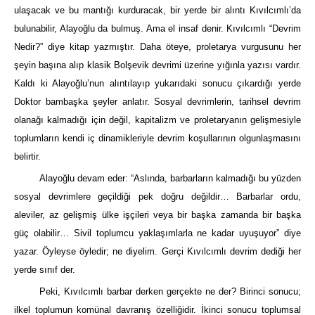
ulaşacak ve bu mantığı kurduracak, bir yerde bir alıntı Kıvılcımlı’da
bulunabilir, Alayoğlu da bulmuş. Ama el insaf denir. Kıvılcımlı “Devrim
Nedir?” diye kitap yazmıştır. Daha öteye, proletarya vurgusunu her
şeyin başına alıp klasik Bolşevik devrimi üzerine yığınla yazısı vardır.
Kaldı ki Alayoğlu’nun alıntılayıp yukarıdaki sonucu çıkardığı yerde
Doktor bambaşka şeyler anlatır. Sosyal devrimlerin, tarihsel devrim
olanağı kalmadığı için değil, kapitalizm ve proletaryanın gelişmesiyle
toplumların kendi iç dinamikleriyle devrim koşullarının olgunlaşmasını
belirtir.
Alayoğlu devam eder: “Aslında, barbarların kalmadığı bu yüzden
sosyal devrimlere geçildiği pek doğru değildir… Barbarlar ordu,
aleviler, az gelişmiş ülke işçileri veya bir başka zamanda bir başka
güç olabilir… Sivil toplumcu yaklaşımlarla ne kadar uyuşuyor” diye
yazar. Öyleyse öyledir; ne diyelim. Gerçi Kıvılcımlı devrim dediği her
yerde sınıf der.
Peki, Kıvılcımlı barbar derken gerçekte ne der? Birinci sonucu;
ilkel toplumun komünal davranış özelliğidir. İkinci sonucu toplumsal