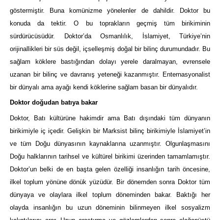
göstermiştir. Buna komünizme yönelenler de dahildir. Doktor bu
konuda da tektir. O bu toprakların geçmiş tüm birikiminin
sürdürücüsüdür. Doktor’da Osmanlılık, İslamiyet, Türkiye’nin
orijinallikleri bir süs değil, içselleşmiş doğal bir bilinç durumundadır. Bu
sağlam köklere bastığından dolayı yerele daralmayan, evrensele
uzanan bir bilinç ve davranış yeteneği kazanmıştır. Enternasyonalist
bir dünyalı ama ayağı kendi köklerine sağlam basan bir dünyalıdır.
Doktor doğudan batıya bakar
Doktor, Batı kültürüne hakimdir ama Batı dışındaki tüm dünyanın
birikimiyle iç içedir. Gelişkin bir Marksist bilinç birikimiyle İslamiyet’in
ve tüm Doğu dünyasının kaynaklarına uzanmıştır. Olgunlaşmasını
Doğu halklarının tarihsel ve kültürel birikimi üzerinden tamamlamıştır.
Doktor’un belki de en başta gelen özelliği insanlığın tarih öncesine,
ilkel toplum yönüne dönük yüzüdür. Bir dönemden sonra Doktor tüm
dünyaya ve olaylara ilkel toplum döneminden bakar. Baktığı her
olayda insanlığın bu uzun döneminin bilinmeyen ilkel sosyalizm