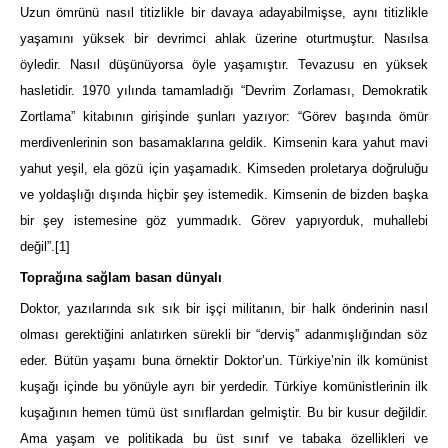
Uzun ömrünü nasıl titizlikle bir davaya adayabilmişse, aynı titizlikle
yaşamını yüksek bir devrimci ahlak üzerine oturtmuştur. Nasılsa
öyledir. Nasıl düşünüyorsa öyle yaşamıştır. Tevazusu en yüksek
hasletidir. 1970 yılında tamamladığı “Devrim Zorlaması, Demokratik
Zortlama” kitabının girişinde şunları yazıyor: “Görev başında ömür
merdivenlerinin son basamaklarına geldik. Kimsenin kara yahut mavi
yahut yeşil, ela gözü için yaşamadık. Kimseden proletarya doğruluğu
ve yoldaşlığı dışında hiçbir şey istemedik. Kimsenin de bizden başka
bir şey istemesine göz yummadık. Görev yapıyorduk, muhallebi
değil”.
[1]
Toprağına sağlam basan dünyalı
Doktor, yazılarında sık sık bir işçi militanın, bir halk önderinin nasıl
olması gerektiğini anlatırken sürekli bir “derviş” adanmışlığından söz
eder. Bütün yaşamı buna örnektir Doktor’un. Türkiye’nin ilk komünist
kuşağı içinde bu yönüyle ayrı bir yerdedir. Türkiye komünistlerinin ilk
kuşağının hemen tümü üst sınıflardan gelmiştir. Bu bir kusur değildir.
Ama yaşam ve politikada bu üst sınıf ve tabaka özellikleri ve