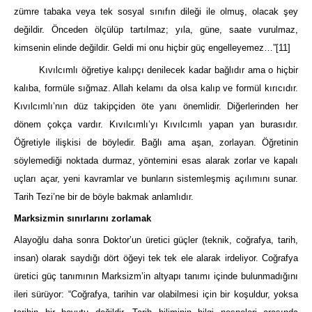
zümre tabaka veya tek sosyal sınıfın dileği ile olmuş, olacak şey
değildir. Önceden ölçülüp tartılmaz; yıla, güne, saate vurulmaz,
kimsenin elinde değildir. Geldi mi onu hiçbir güç engelleyemez…”
[11]
Kıvılcımlı öğretiye kalıpçı denilecek kadar bağlıdır ama o hiçbir
kalıba, formüle sığmaz. Allah kelamı da olsa kalıp ve formül kırıcıdır.
Kıvılcımlı’nın düz takipçiden öte yanı önemlidir. Diğerlerinden her
dönem çokça vardır. Kıvılcımlı’yı Kıvılcımlı yapan yan burasıdır.
Öğretiyle ilişkisi de böyledir. Bağlı ama aşan, zorlayan. Öğretinin
söylemediği noktada durmaz, yöntemini esas alarak zorlar ve kapalı
uçları açar, yeni kavramlar ve bunların sistemleşmiş açılımını sunar.
Tarih Tezi’ne bir de böyle bakmak anlamlıdır.
Marksizmin sınırlarını zorlamak
Alayoğlu daha sonra Doktor’un üretici güçler (teknik, coğrafya, tarih,
insan) olarak saydığı dört öğeyi tek tek ele alarak irdeliyor. Coğrafya
üretici güç tanımının Marksizm’in altyapı tanımı içinde bulunmadığını
ileri sürüyor: “Coğrafya, tarihin var olabilmesi için bir koşuldur, yoksa