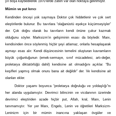
yıl boşa kaybedilerek 1970’lerde zaten var olan noktaya gelinmiştir.
Mümin ve put kırıcı
Kendinden önceyi yok saymaya Doktor çok hiddetlenir ve çok sert
eleştirilerde bulunur. Bu tavırlara “olağanüstü eşekçe küçümseyişler”
der. Çok doğru olarak bu tavırların kendi önüne çukur kazmak
olduğunu söyler. Marksizm’in gelişiminin esası da böyledir. Marx,
kendisinden önce söylenmiş hiçbir şeyi atlamaz, onlarla hesaplaşarak
aşmayı esas alır. Kendi düşüncesinin temelini oluşturan kavramların
büyük çoğunluğunun (emek-sermaye, sınıf mücadelesi, artı-değer,
proletarya diktatörlüğü dahil) kendisine ait olmadığını açıklar. “Bu
keşifleri yapmış olmak onuru bana ait değildir” der. Ve kendisine ait
olanları ekler.
Doktor yaşamı boyunca “proletarya doğruluğu ve yoldaşlığı”nı
her alanda uygulamıştır. Devrimci bilincinin ve vicdanının üzerinde
devrimci eleştiriden azade hiçbir put, Allah, kral, Marx, Lenin
tanımamıştır. Yer yer Marx, Engels, Lenin ve öğretileri Marksizm-
Leninizm için bir mümin inancına yaklaşan övgüler ve