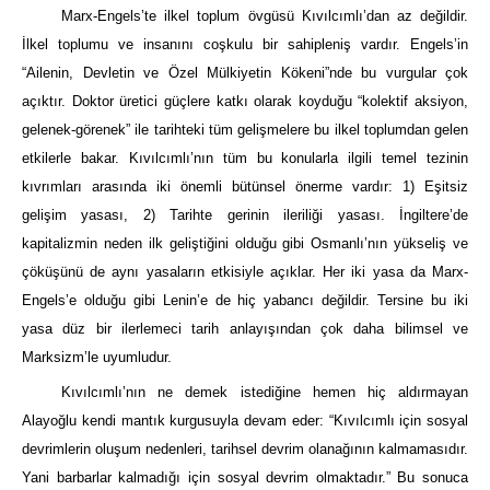
Marx-Engels’te ilkel toplum övgüsü Kıvılcımlı’dan az değildir.
İlkel toplumu ve insanını coşkulu bir sahipleniş vardır. Engels’in
“Ailenin, Devletin ve Özel Mülkiyetin Kökeni”nde bu vurgular çok
açıktır. Doktor üretici güçlere katkı olarak koyduğu “kolektif aksiyon,
gelenek-görenek” ile tarihteki tüm gelişmelere bu ilkel toplumdan gelen
etkilerle bakar. Kıvılcımlı’nın tüm bu konularla ilgili temel tezinin
kıvrımları arasında iki önemli bütünsel önerme vardır: 1) Eşitsiz
gelişim yasası, 2) Tarihte gerinin ileriliği yasası. İngiltere’de
kapitalizmin neden ilk geliştiğini olduğu gibi Osmanlı’nın yükseliş ve
çöküşünü de aynı yasaların etkisiyle açıklar. Her iki yasa da Marx-
Engels’e olduğu gibi Lenin’e de hiç yabancı değildir. Tersine bu iki
yasa düz bir ilerlemeci tarih anlayışından çok daha bilimsel ve
Marksizm’le uyumludur.
Kıvılcımlı’nın ne demek istediğine hemen hiç aldırmayan
Alayoğlu kendi mantık kurgusuyla devam eder: “Kıvılcımlı için sosyal
devrimlerin oluşum nedenleri, tarihsel devrim olanağının kalmamasıdır.
Yani barbarlar kalmadığı için sosyal devrim olmaktadır.” Bu sonuca