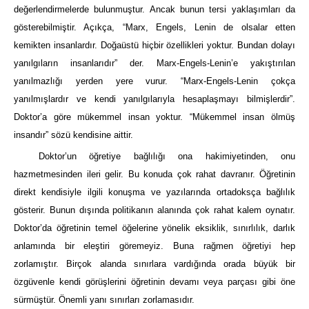
değerlendirmelerde bulunmuştur. Ancak bunun tersi yaklaşımları da
gösterebilmiştir. Açıkça, “Marx, Engels, Lenin de olsalar etten
kemikten insanlardır. Doğaüstü hiçbir özellikleri yoktur. Bundan dolayı
yanılgıların insanlarıdır” der. Marx-Engels-Lenin’e yakıştırılan
yanılmazlığı yerden yere vurur. “Marx-Engels-Lenin çokça
yanılmışlardır ve kendi yanılgılarıyla hesaplaşmayı bilmişlerdir”.
Doktor’a göre mükemmel insan yoktur. “Mükemmel insan ölmüş
insandır” sözü kendisine aittir.
Doktor’un öğretiye bağlılığı ona hakimiyetinden, onu
hazmetmesinden ileri gelir. Bu konuda çok rahat davranır. Öğretinin
direkt kendisiyle ilgili konuşma ve yazılarında ortadoksça bağlılık
gösterir. Bunun dışında politikanın alanında çok rahat kalem oynatır.
Doktor’da öğretinin temel öğelerine yönelik eksiklik, sınırlılık, darlık
anlamında bir eleştiri göremeyiz. Buna rağmen öğretiyi hep
zorlamıştır. Birçok alanda sınırlara vardığında orada büyük bir
özgüvenle kendi görüşlerini öğretinin devamı veya parçası gibi öne
sürmüştür. Önemli yanı sınırları zorlamasıdır.