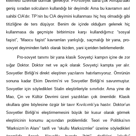
kelimesi üzerinde durmak gerekiyor. Pro-sovyet daha çok Avrupa’daki
geniş sıradan solcuların kullandığı bir deyimdir. Ama bu kavramın asıl
sahibi CIA’dır. TP’nin bu CIA deyimini kullanması hiç hoş olmadığı gibi
titizliğine de ters düşüyor. Benim de içinde olduğum gelenek hiç
kullanmasa da geçmişte birbirimize karşı kullandığımız “sosyal
faşist”, “Maocu faşist” kavramları yanlışlığı, saçmalığı bir yana, pro-
sovyet deyiminden farklı olarak bizden, yani içeriden belirlemelerdir.
Pro-sovyet tanımı bir yana klasik Sovyetçi kampın içine de zor
sığar Doktor. Doktor net ve açık olarak Sovyetçi kampta yer alır.
Sovyetler Birliği’ni direkt eleştiren yazılarını hatırlamıyoruz. Ömrünün
sonuna kadar Ekim Devrimi’ni ve Sovyetler Birliği’ni savunmuştur.
Sovyetler için söyledikleri Stalin eleştirileriyle sınırlıdır. Ama yine de
Mao, Çin ve Kültür Devrimi üzeri yazdıkları çok önemlidir. Klasik
okullara göre böylesine özgür bir tavır Kıvılcımlı’ya hastır. Doktor’un
Sovyetler Birliği’ni eleştirmemesini büyük bir kusur olarak görmek
eleştiricinin konumu açısından problemlidir. Teori ve Politika’nın
“Marksizm’in Alanı” tarifi ve “okullu Marksizmler” üzerine söyledikleri