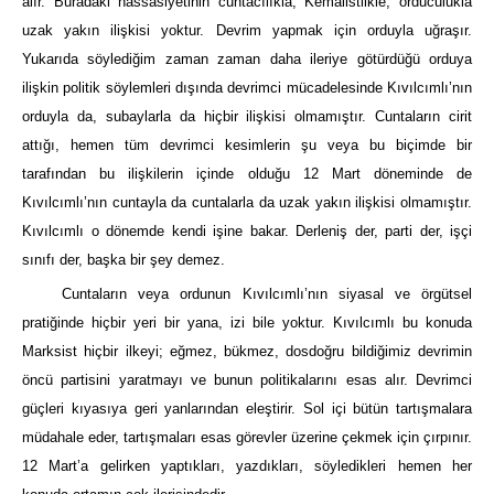
alır. Buradaki hassasiyetinin cuntacılıkla, Kemalistlikle, orduculukla
uzak yakın ilişkisi yoktur. Devrim yapmak için orduyla uğraşır.
Yukarıda söylediğim zaman zaman daha ileriye götürdüğü orduya
ilişkin politik söylemleri dışında devrimci mücadelesinde Kıvılcımlı’nın
orduyla da, subaylarla da hiçbir ilişkisi olmamıştır. Cuntaların cirit
attığı, hemen tüm devrimci kesimlerin şu veya bu biçimde bir
tarafından bu ilişkilerin içinde olduğu 12 Mart döneminde de
Kıvılcımlı’nın cuntayla da cuntalarla da uzak yakın ilişkisi olmamıştır.
Kıvılcımlı o dönemde kendi işine bakar. Derleniş der, parti der, işçi
sınıfı der, başka bir şey demez.
Cuntaların veya ordunun Kıvılcımlı’nın siyasal ve örgütsel
pratiğinde hiçbir yeri bir yana, izi bile yoktur. Kıvılcımlı bu konuda
Marksist hiçbir ilkeyi; eğmez, bükmez, dosdoğru bildiğimiz devrimin
öncü partisini yaratmayı ve bunun politikalarını esas alır. Devrimci
güçleri kıyasıya geri yanlarından eleştirir. Sol içi bütün tartışmalara
müdahale eder, tartışmaları esas görevler üzerine çekmek için çırpınır.
12 Mart’a gelirken yaptıkları, yazdıkları, söyledikleri hemen her