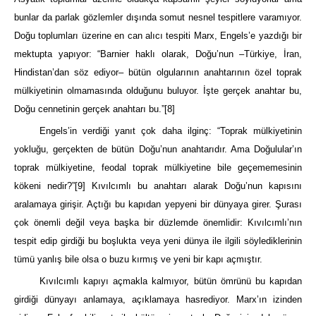
bunlar da parlak gözlemler dışında somut nesnel tespitlere varamıyor.
Doğu toplumları üzerine en can alıcı tespiti Marx, Engels’e yazdığı bir
mektupta yapıyor: “Barnier haklı olarak, Doğu’nun –Türkiye, İran,
Hindistan’dan söz ediyor– bütün olgularının anahtarının özel toprak
mülkiyetinin olmamasında olduğunu buluyor. İşte gerçek anahtar bu,
Doğu cennetinin gerçek anahtarı bu.”
[8]
Engels’in verdiği yanıt çok daha ilginç: “Toprak mülkiyetinin
yokluğu, gerçekten de bütün Doğu’nun anahtarıdır. Ama Doğulular’ın
toprak mülkiyetine, feodal toprak mülkiyetine bile geçememesinin
kökeni nedir?”
[9]
Kıvılcımlı bu anahtarı alarak Doğu’nun kapısını
aralamaya girişir. Açtığı bu kapıdan yepyeni bir dünyaya girer. Şurası
çok önemli değil veya başka bir düzlemde önemlidir: Kıvılcımlı’nın
tespit edip girdiği bu boşlukta veya yeni dünya ile ilgili söylediklerinin
tümü yanlış bile olsa o buzu kırmış ve yeni bir kapı açmıştır.
Kıvılcımlı kapıyı açmakla kalmıyor, bütün ömrünü bu kapıdan
girdiği dünyayı anlamaya, açıklamaya hasrediyor. Marx’ın izinden