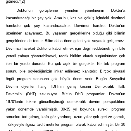
gitmedi.”
[2]
Doktor’un görüşlerine yeniden yönelmenin Doktor’a
kazandıracağı bir şey yok. Ama bu, kriz ve çöküş içindeki devrimci
harekete çok şey kazandıracaktır. Devrimci hareket Doktor’un
üzerinden atlayamaz. Bu yaşamın gerçeklerine olduğu gibi bilimin
gerçeklerine de terstir. Bilim daha önce geleni yok sayarak gelişemez.
Devrimci hareket Doktor’u kabul etmek için değil reddetmek için bile
yeterli çabayı gösterebilseydi, teorik birikim olarak bugünkünden çok
ileri bir yerde dururdu. Bu çok açık bir gerçektir. Bir tek program
sorunu bile söylediğimizin inkar edilemez kanıtıdır. Birçok siyasal
örgüt program sorununa çok büyük önem verir. Bugün Sosyalist
Devrim diyenler hariç TDH’nin geniş kesimi Demokratik Halk
Devrimi’ni (DHT) savunuyor. Bütün DHD programları Doktor’un
1970’lerde tekrar güncelleştirdiği demokratik devrim perspektifine
yakın dönemde varabilmiştir. 30-35 yıl boyunca sürekli program
sorunları tartışılmış, kafa göz yarılmış, uzun yıllar çok geri ve çarpık,
Türkiye’yle ilgisiz taklit metinler program olarak kabul edilmiştir. Bir 30