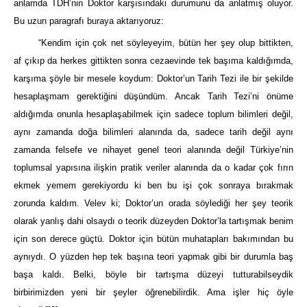
anlamda TDH’nin Doktor karşısındaki durumunu da anlatmış oluyor.
Bu uzun paragrafı buraya aktarıyoruz:
“Kendim için çok net söyleyeyim, bütün her şey olup bittikten,
af çıkıp da herkes gittikten sonra cezaevinde tek başıma kaldığımda,
karşıma şöyle bir mesele koydum: Doktor’un Tarih Tezi ile bir şekilde
hesaplaşmam gerektiğini düşündüm. Ancak Tarih Tezi’ni önüme
aldığımda onunla hesaplaşabilmek için sadece toplum bilimleri değil,
aynı zamanda doğa bilimleri alanında da, sadece tarih değil aynı
zamanda felsefe ve nihayet genel teori alanında değil Türkiye’nin
toplumsal yapısına ilişkin pratik veriler alanında da o kadar çok fırın
ekmek yemem gerekiyordu ki ben bu işi çok sonraya bırakmak
zorunda kaldım. Velev ki; Doktor’un orada söylediği her şey teorik
olarak yanlış dahi olsaydı o teorik düzeyden Doktor’la tartışmak benim
için son derece güçtü. Doktor için bütün muhatapları bakımından bu
aynıydı. O yüzden hep tek başına teori yapmak gibi bir durumla baş
başa kaldı. Belki, böyle bir tartışma düzeyi tutturabilseydik
birbirimizden yeni bir şeyler öğrenebilirdik. Ama işler hiç öyle