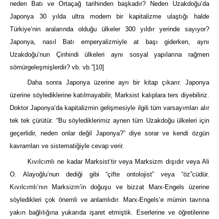
neden Batı ve Ortaçağ tarihinden başkadır? Neden Uzakdoğu’da
Japonya 30 yılda ultra modern bir kapitalizme ulaştığı halde
Türkiye’nin aralarında olduğu ülkeler 300 yıldır yerinde sayıyor?
Japonya, nasıl Batı emperyalizmiyle at başı giderken, aynı
Uzakdoğu’nun Çinhindi ülkeleri aynı sosyal yapılarına rağmen
sömürgeleşmişlerdir? vb. vb.”
[10]
Daha sonra Japonya üzerine ayrı bir kitap çıkarır. Japonya
üzerine söylediklerine katılmayabilir, Marksist kalıplara ters diyebiliriz.
Doktor Japonya’da kapitalizmin gelişmesiyle ilgili tüm varsayımları alır
tek tek çürütür. “Bu söylediklerimiz aynen tüm Uzakdoğu ülkeleri için
geçerlidir, neden onlar değil Japonya?” diye sorar ve kendi özgün
kavramları ve sistematiğiyle cevap verir.
Kıvılcımlı ne kadar Marksist’tir veya Marksizm dışıdır veya Ali
O. Alayoğlu’nun dediği gibi “çifte ontolojist” veya “öz”cüdür.
Kıvılcımlı’nın Marksizm’in doğuşu ve bizzat Marx-Engels üzerine
söyledikleri çok önemli ve anlamlıdır. Marx-Engels’e mümin tavrına
yakın bağlılığına yukarıda işaret etmiştik. Eserlerine ve öğretilerine