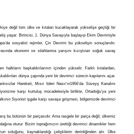
ürkiye değil tüm ülke ve kıtaları kucaklayarak yükselişe geçtiği bir
eliş yaşar. Birincisi, 1. Dünya Savaşıyla başlayıp Ekim Devrimiyle
’da sosyalist rejimler, Çin Devrimi bu yükselişin sonuçlarıdır.
r arasında ekonomi ve silahlanma yarışını kızıştıran soğuk savaş
 halkların başkaldırılarının içinden yükselir. Farklı kıtalardan,
dırıları dünya çapında yeni bir devrimci sürecin kapılarını açar.
ntısızlar Hareketi, Mısır lideri Nasır’ın1956’da Süveyş Kanalını
iyonizme karşı kurtuluş mücadelesiyle birlikte, Ortadoğu’ya yeni
 halkının Siyonist işgale karşı savaşa girişmesi, bölgemizde devrimci
arış bu bütünün bir parçasıdır. Ama rasgele bir parça değil; ülkemiz
dağına oturur. Bizim toprağımızın ürettiği devrimci dinamikler hem
soluğunu, kaynaklandığı çelişkilerin derinliğinden alır. Ülke