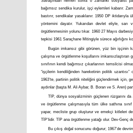
Savaşından hemen sonra o zamanki sosyalist parti
bağımsız sendika kurulur, işçi eylemleri kabarır. Zam
bastırır, sendikalar yasaklanır. 1950 DP iktidarıyla 
yöntemini dayatır. Yukarıdan devlet eliyle, sarı 
örgütlenmesinin yolunu tıkar. 1960 27 Mayıs darbesiyle
tepkisi 1961 Saraçhane Mitingiyle sürece ağırlığını ko
Bugün imkansız gibi görünen, yüz bin işçinin kat
çalışma ve örgütlenme koşullarını imkansızlaştıran g
sınıfının kendi bağımsız çıkarlarının temsilcisi olmas
“işçilerin kendiliğinden hareketinin politik uzantısı
1963’te, partinin politik niteliğini güçlendirmek için
aydınlar (başta M. Ali Aybar, B. Boran ve S. Aren) parti
TİP, dünya sosyalizminin güçlenen rüzgarını da
ve örgütlenme çalışmasıyla tüm ülke sathına sınıf 
yapar, mecliste grup oluşturur ve emekçi kitleleri de
TİP’lidir. TİP ana örgütlenme yatağı olur. Dev-Genç d
Bu çıkış doğal sonucunu doğurur; 1967’de devrimc