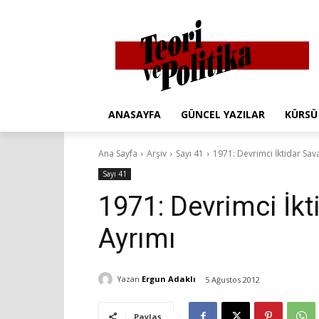
ANASAYFA
GÜNCEL YAZILAR
KÜRSÜ
Ana Sayfa
Arşiv
Sayı 41
1971: Devrimci İktidar Sav
Sayı 41
1971: Devrimci İkt
Ayrımı
Yazan
Ergun Adaklı
5 Ağustos 2012
Paylaş