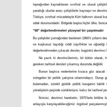
toprağından kaynaklanan sınıfsal ve ulusal çelişki
yarattığı uluslar arası çelişkilerle kaynaşır ve devri
Türkiye, sınıfsal mücadeleyle Kürt halkının ulusal ku
odak durumundadır. Bölgede başka hiçbir ülke, bunca 
“68” değerlendirmeleri yüzeysel bir çarpıtmadır
Bu çelişkiler yumağından beslenen 1960’lı yılların devri
ve kuşkusuz taşıdığı ciddi zayıflıklar ve uğradığı b
değerlendirmeden çıkacak dersler, bugünkü devrimci h
Ne yazık ki devrimcilerimiz, bir bütün olarak, h
gereken tarihsel dersleri çıkarmış durumda değildir.
Bunun başlıca nedenlerine kısaca göz atacak o
süregelen bir politik çatışma ortamındayız. Durup
bulamadan, sürekli günlük politik kavganın taktik
yönelişlerin peşinde sürükleniyor, kalıcı bir tarihsel 
İkincisi, devrimci hareketin, 1970’lerle birlikte
anlayışla karşılayabileceğimiz örgütsel parçalanmışl