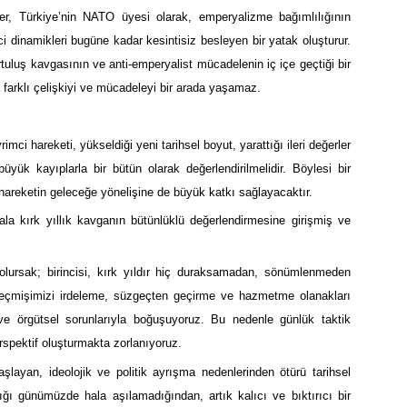
ler, Türkiye’nin NATO üyesi olarak, emperyalizme bağımlılığının
mci dinamikleri bugüne kadar kesintisiz besleyen bir yatak oluşturur.
rtuluş kavgasının ve anti-emperyalist mücadelenin iç içe geçtiği bir
farklı çelişkiyi ve mücadeleyi bir arada yaşamaz.
mci hareketi, yükseldiği yeni tarihsel boyut, yarattığı ileri değerler
üyük kayıplarla bir bütün olarak değerlendirilmelidir. Böylesi bir
areketin geleceğe yönelişine de büyük katkı sağlayacaktır.
ala kırk yıllık kavganın bütünlüklü değerlendirmesine girişmiş ve
lursak; birincisi, kırk yıldır hiç duraksamadan, sönümlenmeden
 geçmişimizi irdeleme, süzgeçten geçirme ve hazmetme olanakları
 ve örgütsel sorunlarıyla boğuşuyoruz. Bu nedenle günlük taktik
perspektif oluşturmakta zorlanıyoruz.
 başlayan, ideolojik ve politik ayrışma nedenlerinden ötürü tarihsel
ığı günümüzde hala aşılamadığından, artık kalıcı ve bıktırıcı bir