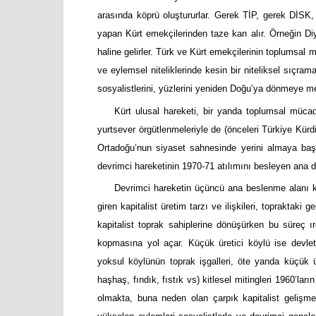
arasında köprü oluştururlar. Gerek TİP, gerek DİSK
yapan Kürt emekçilerinden taze kan alır. Örneğin Diy
haline gelirler. Türk ve Kürt emekçilerinin toplumsal
ve eylemsel niteliklerinde kesin bir niteliksel sıçram
sosyalistlerini, yüzlerini yeniden Doğu’ya dönmeye me
Kürt ulusal hareketi, bir yanda toplumsal müca
yurtsever örgütlenmeleriyle de (önceleri Türkiye Kür
Ortadoğu’nun siyaset sahnesinde yerini almaya başlar
devrimci hareketinin 1970-71 atılımını besleyen ana da
Devrimci hareketin üçüncü ana beslenme alanı köy
giren kapitalist üretim tarzı ve ilişkileri, topraktaki 
kapitalist toprak sahiplerine dönüşürken bu süreç
kopmasına yol açar. Küçük üretici köylü ise devleti
yoksul köylünün toprak işgalleri, öte yanda küçük üre
haşhaş, fındık, fıstık vs) kitlesel mitingleri 1960’la
olmakta, buna neden olan çarpık kapitalist gelişme