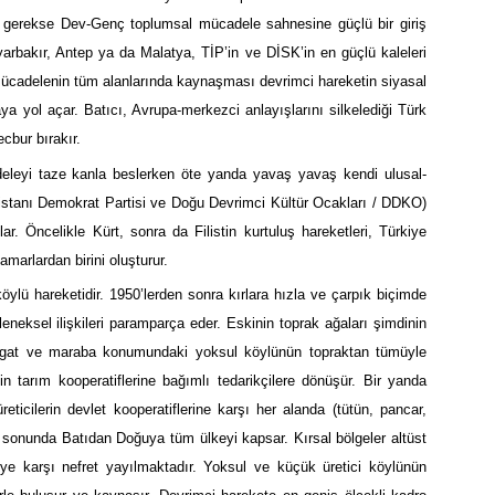
, gerekse Dev-Genç toplumsal mücadele sahnesine güçlü bir giriş
arbakır, Antep ya da Malatya, TİP’in ve DİSK’in en güçlü kaleleri
 mücadelenin tüm alanlarında kaynaşması devrimci hareketin siyasal
aya yol açar. Batıcı, Avrupa-merkezci anlayışlarını silkelediği Türk
cbur bırakır.
deleyi taze kanla beslerken öte yanda yavaş yavaş kendi ulusal-
distanı Demokrat Partisi ve Doğu Devrimci Kültür Ocakları / DDKO)
. Öncelikle Kürt, sonra da Filistin kurtuluş hareketleri, Türkiye
marlardan birini oluşturur.
lü hareketidir. 1950’lerden sonra kırlara hızla ve çarpık biçimde
geleneksel ilişkileri paramparça eder. Eskinin toprak ağaları şimdinin
 ırgat ve maraba konumundaki yoksul köylünün topraktan tümüyle
n tarım kooperatiflerine bağımlı tedarikçilere dönüşür. Bir yanda
ticilerin devlet kooperatiflerine karşı her alanda (tütün, pancar,
rın sonunda Batıdan Doğuya tüm ülkeyi kapsar. Kırsal bölgeler altüst
ye karşı nefret yayılmaktadır. Yoksul ve küçük üretici köylünün