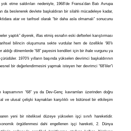
 yok etme saldırıları nedeniyle, 1968’de Fransa’dan Batı Avrupa
n da beslenerek devlete başkaldıran bir silahlı mücadeleye kadar,
ktidara atar ve tarihsel olarak “bir daha asla olmamalı” sonucunu
neler yaptık” diyerek, iflas etmiş esnafın eski defterleri karıştırması
ihsel bilincin oluşumuna sekte vurdular hem de özellikle ‘90’lı
r aldığı dönemlerde “68” payesini kendileri için bir ihale vurgunu ya
çürüdüler. 1970’li yılların başında yükselen devrimci başkaldırının
ın nesnel bir değerlendirmesini yapmak isteyen her devrimci “68’liler”i
in kapsamının “68” ya da Dev-Genç kavramları üzerinden doğru
ve ulusal çelişki kaynakları karşılıklı ve bütünsel bir etkileşim
aren yeni bir niteliksel düzeye yükselen işçi sınıfı hareketidir.
konomik örgütlenmesi dahi engellenen işçi hareketi, 2. Dünya