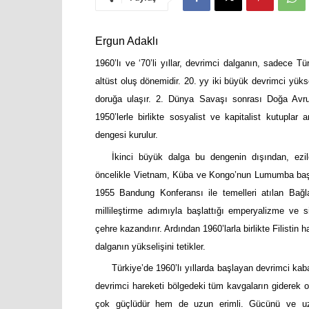
Ergun Adaklı
1960’lı ve ‘70’li yıllar, devrimci dalganın, sadece T
altüst oluş dönemidir. 20. yy iki büyük devrimci yüks
doruğa ulaşır. 2. Dünya Savaşı sonrası Doğa Avrupa
1950’lerle birlikte sosyalist ve kapitalist kutupla
dengesi kurulur.
İkinci büyük dalga bu dengenin dışından, ezilen
öncelikle Vietnam, Küba ve Kongo’nun Lumumba başkal
1955 Bandung Konferansı ile temelleri atılan Bağla
millileştirme adımıyla başlattığı emperyalizme ve s
çehre kazandırır. Ardından 1960’larla birlikte Filistin
dalganın yükselişini tetikler.
Türkiye’de 1960’lı yıllarda başlayan devrimci kab
devrimci hareketi bölgedeki tüm kavgaların giderek o
çok güçlüdür hem de uzun erimli. Gücünü ve uzun 