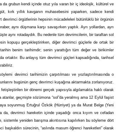
 grubun kendi içinde otuz yıla varan bir iç ideolojik, kültürel ve
üt, kırk yıllık kavganın muhasebesini yaparken, sadece kendi
t devrimci örgütlerinin hepsinin mücadeleleri bütünlüklü bir örgünün
eraber, aynı düşmana karşı savaşırken yaptık. Ayrı yollardan, ayrı
üşte aynı rotadaydık. Bu nedenle tüm devrimcilerin, bir taraftan sol
sin kopuşu gerçekleştirirken, diğer devrimci güçlerle de ortak bir
tarihin benim tarihimdir; senin yarattığın tüm değer ve birikimler
da ortaktır. Bu anlayış tüm devrimci güçleri kapsadığında, tarihsel
abiliriz.
söylemi devimci tarihimizin çarpıtılması ve yozlaştırılmasında o
orunlarını bugünün genç devrimci kuşağına aktarmakta zorlanıyoruz.
 fetişleştirilen bir dönemi gerçek yapısıyla algılamakta haklı olarak
aya atanlar, geçmişte sözümona “sol”da yeralmış ama 12 Eylül faşist
nmaya soyunmuş Ertuğrul Özkök (Hürriyet) ya da Murat Belge (Yeni
ında da, devrimci hareketin içinde yaşadığı onca kıyım ve cefadan
le, sistemle yeniden barışma akıntısına kapılırken bu söyleme dört
imci başkaldırı sürecinin, “aslında masum öğrenci hareketleri” olarak