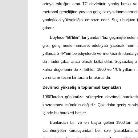
ortaya çıktığını ama TC devletinin yanlış baskı ve
metropol gençliğine yayılan gençlik ayaklanmalarında
yanlışlıkla yükseldiğini empoze eder. Suçu burjuva i
çıkarır.
Böylece “68’liler”, bir yandan “biz geçmişte neler 
gibi, genç nesle hamaset edebiyatı yaparak hem tar
yıllarda SHP’nin belediyelerde ve merkezi iktidarda ye
da maddi çıkar aracı olarak kullandılar. Soysuzlaşıp 
kalıcı değerlerini de kirlettiler. 1960 ve ‘70’li yıllar
ve onların tezini bir tarafa bırakmalıdır.
Devrimci yükselişin toplumsal kaynakları
1960’lardan günümüze süregelen devrimci hareket
kavranması mümkün değildir. Çok daha geniş sınıfsal 
içinde bu hareketi besler.
Bunlardan biri ve en başta geleni 1960’tan itib
Cumhuriyetin kuruluşundan beri özel yasaklarla e