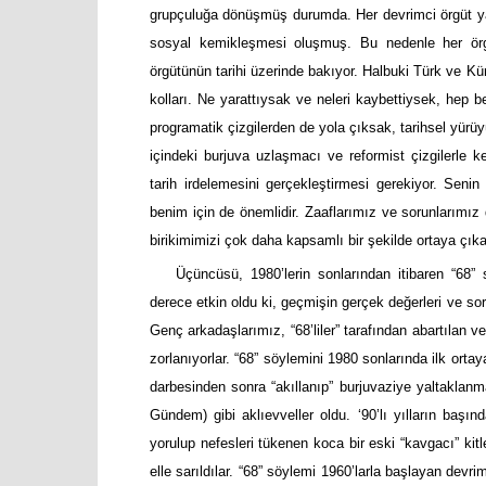
grupçuluğa dönüşmüş durumda. Her devrimci örgüt ya da
sosyal kemikleşmesi oluşmuş. Bu nedenle her örg
örgütünün tarihi üzerinde bakıyor. Halbuki Türk ve Kür
kolları. Ne yarattıysak ve neleri kaybettiysek, hep b
programatik çizgilerden de yola çıksak, tarihsel yürüy
içindeki burjuva uzlaşmacı ve reformist çizgilerle ke
tarih irdelemesini gerçekleştirmesi gerekiyor. Senin 
benim için de önemlidir. Zaaflarımız ve sorunlarımız 
birikimimizi çok daha kapsamlı bir şekilde ortaya çıkar
Üçüncüsü, 1980’lerin sonlarından itibaren “68” 
derece etkin oldu ki, geçmişin gerçek değerleri ve s
Genç arkadaşlarımız, “68’liler” tarafından abartılan ve
zorlanıyorlar. “68” söylemini 1980 sonlarında ilk ort
darbesinden sonra “akıllanıp” burjuvaziye yaltakla
Gündem) gibi aklıevveller oldu. ‘90’lı yılların baş
yorulup nefesleri tükenen koca bir eski “kavgacı” kit
elle sarıldılar. “68” söylemi 1960’larla başlayan devr