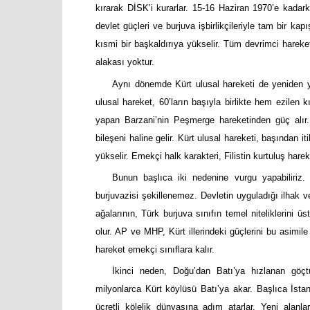
kırarak DİSK’i kurarlar. 15-16 Haziran 1970’e kadarki
devlet güçleri ve burjuva işbirlikçileriyle tam bir 
kısmi bir başkaldırıya yükselir. Tüm devrimci hareket
alakası yoktur.
Aynı dönemde Kürt ulusal hareketi de yeniden 
ulusal hareket, 60’ların başıyla birlikte hem ezilen 
yapan Barzani’nin Peşmerge hareketinden güç alır
bileşeni haline gelir. Kürt ulusal hareketi, başından i
yükselir. Emekçi halk karakteri, Filistin kurtuluş hare
Bunun başlıca iki nedenine vurgu yapabiliriz. Bi
burjuvazisi şekillenemez. Devletin uyguladığı ilhak 
ağalarının, Türk burjuva sınıfın temel niteliklerini ü
olur. AP ve MHP, Kürt illerindeki güçlerini bu asimile
hareket emekçi sınıflara kalır.
İkinci neden, Doğu’dan Batı’ya hızlanan göçtü
milyonlarca Kürt köylüsü Batı’ya akar. Başlıca İst
ücretli kölelik dünyasına adım atarlar. Yeni alanla