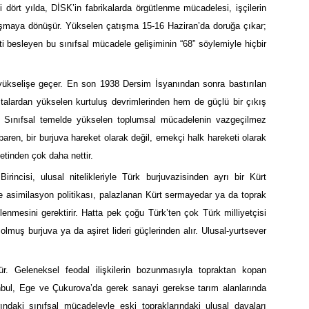
 dört yılda, DİSK’in fabrikalarda örgütlenme mücadelesi, işçilerin
kapışmaya dönüşür. Yükselen çatışma 15-16 Haziran’da doruğa çıkar;
i besleyen bu sınıfsal mücadele gelişiminin “68” söylemiyle hiçbir
yükselişe geçer. En son 1938 Dersim İsyanından sonra bastırılan
kıtalardan yükselen kurtuluş devrimlerinden hem de güçlü bir çıkış
. Sınıfsal temelde yükselen toplumsal mücadelenin vazgeçilmez
tibaren, bir burjuva hareket olarak değil, emekçi halk hareketi olarak
ketinden çok daha nettir.
rincisi, ulusal nitelikleriyle Türk burjuvazisinden ayrı bir Kürt
ve asimilasyon politikası, palazlanan Kürt sermayedar ya da toprak
stlenmesini gerektirir. Hatta pek çoğu Türk’ten çok Türk milliyetçisi
 olmuş burjuva ya da aşiret lideri güçlerinden alır. Ulusal-yurtsever
r. Geleneksel feodal ilişkilerin bozunmasıyla topraktan kopan
anbul, Ege ve Çukurova’da gerek sanayi gerekse tarım alanlarında
rındaki sınıfsal mücadeleyle eski topraklarındaki ulusal davaları