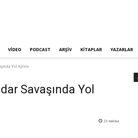
VIDEO
PODCAST
ARŞIV
KITAPLAR
YAZARLAR
aşında Yol Ayrımı
idar Savaşında Yol
23
dakika