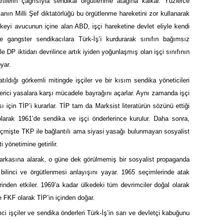
lerin çağrısıyla sendikal örgütlenme atağına kalkar. Yüzlerce
anın Milli Şef diktatörlüğü bu örgütlenme hareketini zor kullanarak
ülkeyi avucunun içine alan ABD, işçi hareketine devlet eliyle kendi
ve gangster sendikacılara Türk-İş’i kurdurarak sınıfın bağımsız
 DP iktidarı devrilince artık iyiden yoğunlaşmış olan işçi sınıfının
yar.
ıldığı görkemli mitingde işçiler ve bir kısım sendika yöneticileri
erici yasalara karşı mücadele bayrağını açarlar. Aynı zamanda işçi
ı için TİP’i kurarlar. TİP tam da Marksist literatürün sözünü ettiği
” olarak 1961’de sendika ve işçi önderlerince kurulur. Daha sonra,
, geçmişte TKP ile bağlantılı ama siyasi yasağı bulunmayan sosyalist
 yönetimine getirilir.
 arkasına alarak, o güne dek görülmemiş bir sosyalist propaganda
bilinci ve örgütlenmesi anlayışını yayar. 1965 seçimlerinde atak
rinden etkiler. 1969’a kadar ülkedeki tüm devrimciler doğal olarak
e FKF olarak TİP’in içinden doğar.
i işçiler ve sendika önderleri Türk-İş’in sarı ve devletçi kabuğunu