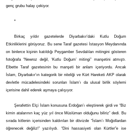
genç grubu halay çekiyor.
*
Birkaç yıldır gazetelerde Diyarbakır’daki Kutlu Doğum
Etkinliklerini görüyoruz. Bu sene Taraf gazetesi İstasyon Meydanında
on binlerce kişinin katıldığı Peygamber Sevdalıları mitingini gösteren
fotoğrafa “Newroz değil, ‘Kutlu Doğum’ mitingi” manşetini atmıştı.
Elbette Taraf gazetesinin bu manşeti bir anlam içeriyordu. Ancak
İslam, Diyarbakır’ın kategorik bir niteliği ve Kürt Hareketi AKP olarak
devletle mücadelesindeki sorunları İslam’ı da ulusal birlik söylemi
içerisine dahil ederek aşmaya çalışıyor.
Şerafettin Elçi İslam konusuna Erdoğan’ı eleştirerek girdi ve “Biz
kimin atalarının kaç yüz yıl önce Müslüman olduğunu biliriz” dedi. Bu
sırada kitlenin içerisinden kaldırılan bir dövizde “İslam’ı Moğollardan
öğrenecek değiliz!” yazılıydı. “Dini hassasiyeti olan Kürtler”e ise