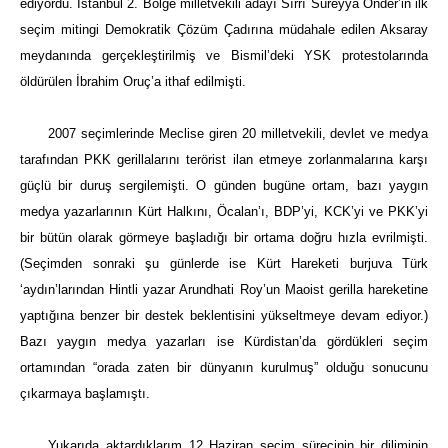
ediyordu. İstanbul 2. Bölge milletvekili adayı Sırrı Süreyya Önder’in ilk
seçim mitingi Demokratik Çözüm Çadırına müdahale edilen Aksaray
meydanında gerçekleştirilmiş ve Bismil’deki YSK protestolarında
öldürülen İbrahim Oruç’a ithaf edilmişti.
2007 seçimlerinde Meclise giren 20 milletvekili, devlet ve medya
tarafından PKK gerillalarını terörist ilan etmeye zorlanmalarına karşı
güçlü bir duruş sergilemişti. O günden bugüne ortam, bazı yaygın
medya yazarlarının Kürt Halkını, Öcalan’ı, BDP’yi, KCK’yi ve PKK’yi
bir bütün olarak görmeye başladığı bir ortama doğru hızla evrilmişti.
(Seçimden sonraki şu günlerde ise Kürt Hareketi burjuva Türk
‘aydın’larından Hintli yazar Arundhati Roy’un Maoist gerilla hareketine
yaptığına benzer bir destek beklentisini yükseltmeye devam ediyor.)
Bazı yaygın medya yazarları ise Kürdistan’da gördükleri seçim
ortamından “orada zaten bir dünyanın kurulmuş” olduğu sonucunu
çıkarmaya başlamıştı.
Yukarıda aktardıklarım 12 Haziran seçim sürecinin bir diliminin