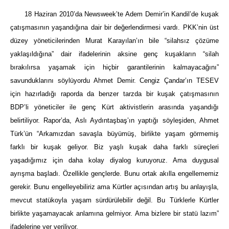
18 Haziran 2010’da Newsweek’te Adem Demir’in Kandil’de kuşak
çatışmasının yaşandığına dair bir değerlendirmesi vardı. PKK’nin üst
düzey yöneticilerinden Murat Karayılan’ın bile “silahsız çözüme
yaklaşıldığına” dair ifadelerinin aksine genç kuşakların “silah
bırakılırsa yaşamak için hiçbir garantilerinin kalmayacağını”
savunduklarını söylüyordu Ahmet Demir. Cengiz Çandar’ın TESEV
için hazırladığı raporda da benzer tarzda bir kuşak çatışmasının
BDP’li yöneticiler ile genç Kürt aktivistlerin arasında yaşandığı
belirtiliyor. Rapor’da, Aslı Aydıntaşbaş’ın yaptığı söyleşiden, Ahmet
Türk’ün “Arkamızdan savaşla büyümüş, birlikte yaşam görmemiş
farklı bir kuşak geliyor. Biz yaşlı kuşak daha farklı süreçleri
yaşadığımız için daha kolay diyalog kuruyoruz. Ama duygusal
ayrışma başladı. Özellikle gençlerde. Bunu ortak akılla engellememiz
gerekir. Bunu engelleyebiliriz ama Kürtler açısından artış bu anlayışla,
mevcut statükoyla yaşam sürdürülebilir değil. Bu Türklerle Kürtler
birlikte yaşamayacak anlamına gelmiyor. Ama bizlere bir statü lazım”
ifadelerine yer veriliyor.