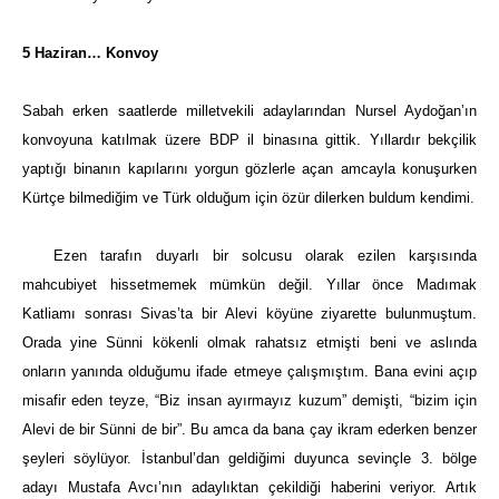
5 Haziran… Konvoy
Sabah erken saatlerde milletvekili adaylarından Nursel Aydoğan’ın
konvoyuna katılmak üzere BDP il binasına gittik. Yıllardır bekçilik
yaptığı binanın kapılarını yorgun gözlerle açan amcayla konuşurken
Kürtçe bilmediğim ve Türk olduğum için özür dilerken buldum kendimi.
Ezen tarafın duyarlı bir solcusu olarak ezilen karşısında
mahcubiyet hissetmemek mümkün değil. Yıllar önce Madımak
Katliamı sonrası Sivas’ta bir Alevi köyüne ziyarette bulunmuştum.
Orada yine Sünni kökenli olmak rahatsız etmişti beni ve aslında
onların yanında olduğumu ifade etmeye çalışmıştım. Bana evini açıp
misafir eden teyze, “Biz insan ayırmayız kuzum” demişti, “bizim için
Alevi de bir Sünni de bir”. Bu amca da bana çay ikram ederken benzer
şeyleri söylüyor. İstanbul’dan geldiğimi duyunca sevinçle 3. bölge
adayı Mustafa Avcı’nın adaylıktan çekildiği haberini veriyor. Artık