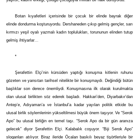
Botan kıyafetleri içerisinde bir çocuk bir elinde bayrak diğer
elinde dondurma koşturuyordu. Dershaneden çıkıp gelmiş gençler, sarı
kırmızı yeşil oyalı yazmalı kadın toplulukları, torununun elinden tutup
gelmiş ihtiyarlar…
*
Şerafettin Elçi’nin kürsüden yaptığı konuşma kitlenin ruhunu
gözeten ve yansıtan tarihsel nitelikte bir konuşmaydı. Değindiği bütün
başlıklar son derece önemliydi. Konuşmasına ilk olarak kurulmakta
olan ulusal birlikten söz ederek başladı. Hakkari’den, Diyarbakır’dan
Antep’e, Adıyaman’a ve İstanbul’a kadar yayılan politik etkide bu
ulusal birlik söylemlerinin yükseltilmesi büyük önem taşıyor. Ve “Serok
Apo” bu ulusal birliğin en temel taşı. “Serok Apo da bir gün aranıza
gelecek” diyor Şerafettin Elçi. Kalabalık coşuyor. “Biji Serok Apo”
sloganları atılıyor. Biraz ileride Öcalan baskılı beyaz tişörtleriyle bir