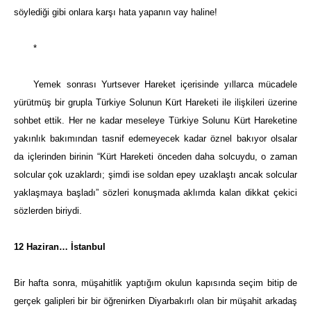
söylediği gibi onlara karşı hata yapanın vay haline!
*
Yemek sonrası Yurtsever Hareket içerisinde yıllarca mücadele
yürütmüş bir grupla Türkiye Solunun Kürt Hareketi ile ilişkileri üzerine
sohbet ettik. Her ne kadar meseleye Türkiye Solunu Kürt Hareketine
yakınlık bakımından tasnif edemeyecek kadar öznel bakıyor olsalar
da içlerinden birinin “Kürt Hareketi önceden daha solcuydu, o zaman
solcular çok uzaklardı; şimdi ise soldan epey uzaklaştı ancak solcular
yaklaşmaya başladı” sözleri konuşmada aklımda kalan dikkat çekici
sözlerden biriydi.
12 Haziran… İstanbul
Bir hafta sonra, müşahitlik yaptığım okulun kapısında seçim bitip de
gerçek galipleri bir bir öğrenirken Diyarbakırlı olan bir müşahit arkadaş