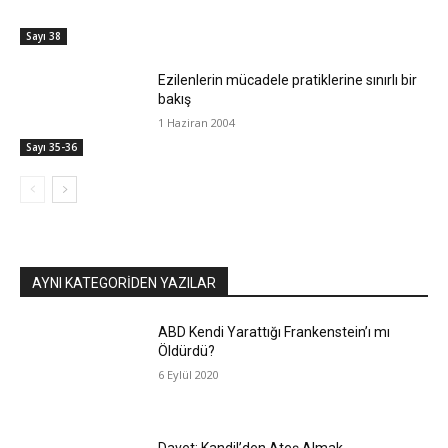
Sayı 38
Ezilenlerin mücadele pratiklerine sınırlı bir
bakış
1 Haziran 2004
Sayı 35-36
AYNI KATEGORIDEN YAZILAR
ABD Kendi Yarattığı Frankenstein’ı mı
Öldürdü?
6 Eylül 2020
Davet: Kandil’den Ateş Almak