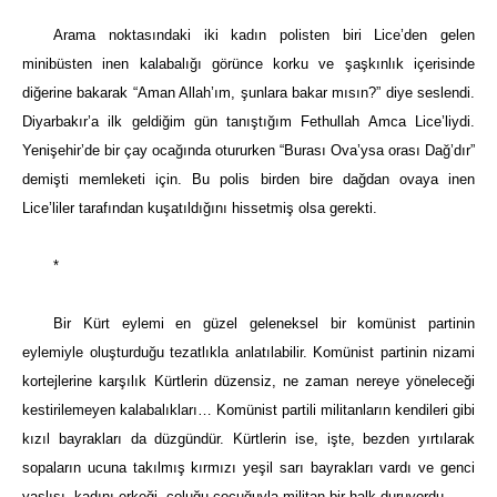
Arama noktasındaki iki kadın polisten biri Lice’den gelen
minibüsten inen kalabalığı görünce korku ve şaşkınlık içerisinde
diğerine bakarak “Aman Allah’ım, şunlara bakar mısın?” diye seslendi.
Diyarbakır’a ilk geldiğim gün tanıştığım Fethullah Amca Lice’liydi.
Yenişehir’de bir çay ocağında otururken “Burası Ova’ysa orası Dağ’dır”
demişti memleketi için. Bu polis birden bire dağdan ovaya inen
Lice’liler tarafından kuşatıldığını hissetmiş olsa gerekti.
*
Bir Kürt eylemi en güzel geleneksel bir komünist partinin
eylemiyle oluşturduğu tezatlıkla anlatılabilir. Komünist partinin nizami
kortejlerine karşılık Kürtlerin düzensiz, ne zaman nereye yöneleceği
kestirilemeyen kalabalıkları… Komünist partili militanların kendileri gibi
kızıl bayrakları da düzgündür. Kürtlerin ise, işte, bezden yırtılarak
sopaların ucuna takılmış kırmızı yeşil sarı bayrakları vardı ve genci
yaşlısı, kadını erkeği, çoluğu çocuğuyla militan bir halk duruyordu.