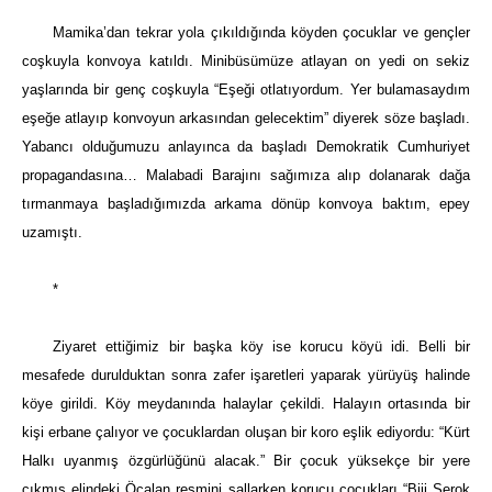
Mamika’dan tekrar yola çıkıldığında köyden çocuklar ve gençler
coşkuyla konvoya katıldı. Minibüsümüze atlayan on yedi on sekiz
yaşlarında bir genç coşkuyla “Eşeği otlatıyordum. Yer bulamasaydım
eşeğe atlayıp konvoyun arkasından gelecektim” diyerek söze başladı.
Yabancı olduğumuzu anlayınca da başladı Demokratik Cumhuriyet
propagandasına… Malabadi Barajını sağımıza alıp dolanarak dağa
tırmanmaya başladığımızda arkama dönüp konvoya baktım, epey
uzamıştı.
*
Ziyaret ettiğimiz bir başka köy ise korucu köyü idi. Belli bir
mesafede durulduktan sonra zafer işaretleri yaparak yürüyüş halinde
köye girildi. Köy meydanında halaylar çekildi. Halayın ortasında bir
kişi erbane çalıyor ve çocuklardan oluşan bir koro eşlik ediyordu: “Kürt
Halkı uyanmış özgürlüğünü alacak.” Bir çocuk yüksekçe bir yere
çıkmış elindeki Öcalan resmini sallarken korucu çocukları “Biji Serok