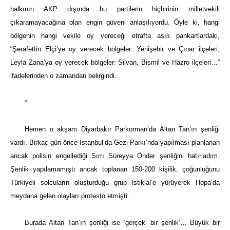
halkının AKP dışında bu partilerin hiçbirinin milletvekili
çıkaramayacağına olan engin güveni anlaşılıyordu. Öyle ki, hangi
bölgenin hangi vekile oy vereceği etrafta asılı pankartlardaki,
“Şerafettin Elçi’ye oy verecek bölgeler: Yenişehir ve Çınar ilçeleri;
Leyla Zana’ya oy verecek bölgeler: Silvan, Bismil ve Hazro ilçeleri…”
ifadelerinden o zamandan belirgindi.
*
Hemen o akşam Diyarbakır Parkorman’da Altan Tan’ın şenliği
vardı. Birkaç gün önce İstanbul’da Gezi Parkı’nda yapılması planlanan
ancak polisin engellediği Sırrı Süreyya Önder şenliğini hatırladım.
Şenlik yapılamamıştı ancak toplanan 150-200 kişilik, çoğunluğunu
Türkiyeli solcuların oluşturduğu grup İstiklal’e yürüyerek Hopa’da
meydana gelen olayları protesto etmişti.
Burada Altan Tan’ın şenliği ise ‘gerçek’ bir şenlik’… Büyük bir