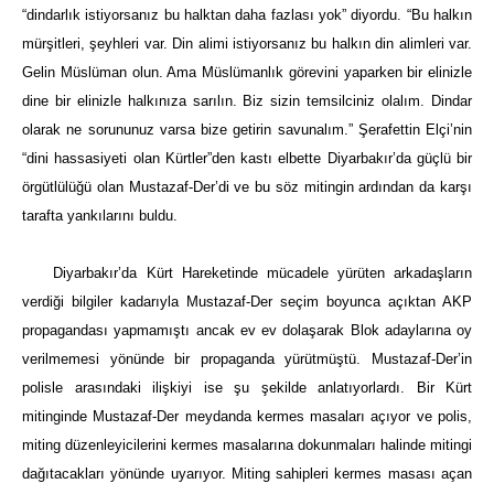
“dindarlık istiyorsanız bu halktan daha fazlası yok” diyordu. “Bu halkın
mürşitleri, şeyhleri var. Din alimi istiyorsanız bu halkın din alimleri var.
Gelin Müslüman olun. Ama Müslümanlık görevini yaparken bir elinizle
dine bir elinizle halkınıza sarılın. Biz sizin temsilciniz olalım. Dindar
olarak ne sorununuz varsa bize getirin savunalım.” Şerafettin Elçi’nin
“dini hassasiyeti olan Kürtler”den kastı elbette Diyarbakır’da güçlü bir
örgütlülüğü olan Mustazaf-Der’di ve bu söz mitingin ardından da karşı
tarafta yankılarını buldu.
Diyarbakır’da Kürt Hareketinde mücadele yürüten arkadaşların
verdiği bilgiler kadarıyla Mustazaf-Der seçim boyunca açıktan AKP
propagandası yapmamıştı ancak ev ev dolaşarak Blok adaylarına oy
verilmemesi yönünde bir propaganda yürütmüştü. Mustazaf-Der’in
polisle arasındaki ilişkiyi ise şu şekilde anlatıyorlardı. Bir Kürt
mitinginde Mustazaf-Der meydanda kermes masaları açıyor ve polis,
miting düzenleyicilerini kermes masalarına dokunmaları halinde mitingi
dağıtacakları yönünde uyarıyor. Miting sahipleri kermes masası açan