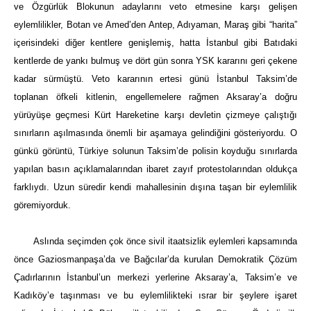
ve Özgürlük Blokunun adaylarını veto etmesine karşı gelişen
eylemlilikler, Botan ve Amed’den Antep, Adıyaman, Maraş gibi “harita”
içerisindeki diğer kentlere genişlemiş, hatta İstanbul gibi Batıdaki
kentlerde de yankı bulmuş ve dört gün sonra YSK kararını geri çekene
kadar sürmüştü. Veto kararının ertesi günü İstanbul Taksim’de
toplanan öfkeli kitlenin, engellemelere rağmen Aksaray’a doğru
yürüyüşe geçmesi Kürt Hareketine karşı devletin çizmeye çalıştığı
sınırların aşılmasında önemli bir aşamaya gelindiğini gösteriyordu. O
günkü görüntü, Türkiye solunun Taksim’de polisin koyduğu sınırlarda
yapılan basın açıklamalarından ibaret zayıf protestolarından oldukça
farklıydı. Uzun süredir kendi mahallesinin dışına taşan bir eylemlilik
göremiyorduk.
Aslında seçimden çok önce sivil itaatsizlik eylemleri kapsamında
önce Gaziosmanpaşa’da ve Bağcılar’da kurulan Demokratik Çözüm
Çadırlarının İstanbul’un merkezi yerlerine Aksaray’a, Taksim’e ve
Kadıköy’e taşınması ve bu eylemlilikteki ısrar bir şeylere işaret