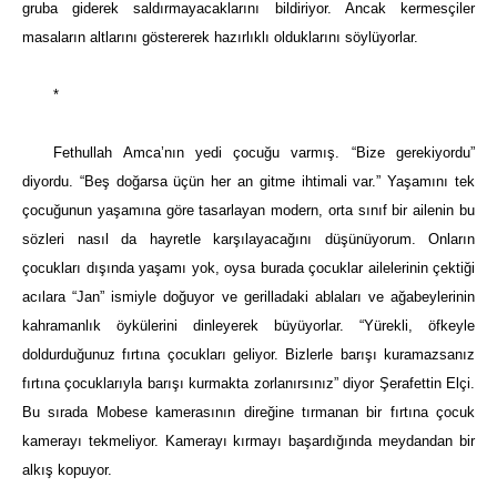
gruba giderek saldırmayacaklarını bildiriyor. Ancak kermesçiler
masaların altlarını göstererek hazırlıklı olduklarını söylüyorlar.
*
Fethullah Amca’nın yedi çocuğu varmış. “Bize gerekiyordu”
diyordu. “Beş doğarsa üçün her an gitme ihtimali var.” Yaşamını tek
çocuğunun yaşamına göre tasarlayan modern, orta sınıf bir ailenin bu
sözleri nasıl da hayretle karşılayacağını düşünüyorum. Onların
çocukları dışında yaşamı yok, oysa burada çocuklar ailelerinin çektiği
acılara “Jan” ismiyle doğuyor ve gerilladaki ablaları ve ağabeylerinin
kahramanlık öykülerini dinleyerek büyüyorlar. “Yürekli, öfkeyle
doldurduğunuz fırtına çocukları geliyor. Bizlerle barışı kuramazsanız
fırtına çocuklarıyla barışı kurmakta zorlanırsınız” diyor Şerafettin Elçi.
Bu sırada Mobese kamerasının direğine tırmanan bir fırtına çocuk
kamerayı tekmeliyor. Kamerayı kırmayı başardığında meydandan bir
alkış kopuyor.