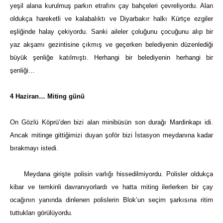
yeşil alana kurulmuş parkın etrafını çay bahçeleri çevreliyordu. Alan
oldukça hareketli ve kalabalıktı ve Diyarbakır halkı Kürtçe ezgiler
eşliğinde halay çekiyordu. Sanki aileler çoluğunu çocuğunu alıp bir
yaz akşamı gezintisine çıkmış ve geçerken belediyenin düzenlediği
büyük şenliğe katılmıştı. Herhangi bir belediyenin herhangi bir
şenliği…
4 Haziran… Miting günü
On Gözlü Köprü’den bizi alan minibüsün son durağı Mardinkapı idi.
Ancak mitinge gittiğimizi duyan şoför bizi İstasyon meydanına kadar
bırakmayı istedi.
Meydana girişte polisin varlığı hissedilmiyordu. Polisler oldukça
kibar ve temkinli davranıyorlardı ve hatta miting ilerlerken bir çay
ocağının yanında dinlenen polislerin Blok’un seçim şarkısına ritim
tuttukları görülüyordu.