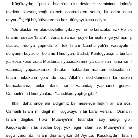
Küçükaydın, “politik İslam”ın ulus-devletler zemininde kaldığı
takdirde karşılaşacağı akıbeti gösterdikten sonra, bir adım daha
atıyor. Ölçeği büyütüyor ve bu kez, dünyayı konu ediyor.
“Bu ulusları ve ulus-devletleri yıkıp yerine ne kuracaksınız? Politik
İslamın cevabı ‘İslam’… Ama o zaman şöyle bir eşitsizliğe yol açmış
olacak; –dünya çapında bir tek İslam Cumhuriyeti’ni varsayalım-
dünyanın büyük bir bölümü Hıristiyan, Budist, Konfüçyüsçü… bunları
ya kese kese zorla Müslüman yapacaksınız ya da onları ikinci sınıf
vatandaş yapacaksınız. Birtakım haklardan mahrum edeceksiniz.
İslam hukukuna göre de siz, Allah’ın dediklerinden bir düzen
kuracaksanız, onları ikinci sınıf vatandaş yapmanız gerekir.
Osmanlı’nın Hıristiyanlara, Yahudilere yaptığı gibi.”
İlkin, daha önce ele aldığımız bir meseleye ilişkin bir ara söz.
Osmanlı İslam mı değil mi, Küçükaydın bir karar versin… Osmanlı
İslam değilse, tıpkı Muaviye’nin İslamdan sayılmadığı gibi,
Küçükaydın’ın bu sözleri boş; yok, eğer İslam ise, Muaviye’nin ne
suçu vardı da, İslam dışına çıkarıldı! Ayrıca, Küçükaydın, İslam