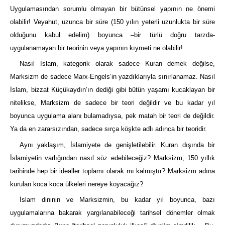
Uygulamasından sorumlu olmayan bir bütünsel yapının ne önemi
olabilir! Veyahut, uzunca bir süre (150 yılın yeterli uzunlukta bir süre
olduğunu kabul edelim) boyunca –bir türlü doğru tarzda-
uygulanamayan bir teorinin veya yapının kıymeti ne olabilir!
Nasıl İslam, kategorik olarak sadece Kuran demek değilse,
Marksizm de sadece Marx-Engels’in yazdıklarıyla sınırlanamaz. Nasıl
İslam, bizzat Küçükaydın’ın dediği gibi bütün yaşamı kucaklayan bir
nitelikse, Marksizm de sadece bir teori değildir ve bu kadar yıl
boyunca uygulama alanı bulamadıysa, pek matah bir teori de değildir.
Ya da en zararsızından, sadece sırça köşkte adlı adınca bir teoridir.
Aynı yaklaşım, İslamiyete de genişletilebilir. Kuran dışında bir
İslamiyetin varlığından nasıl söz edebileceğiz? Marksizm, 150 yıllık
tarihinde hep bir idealler toplamı olarak mı kalmıştır? Marksizm adına
kurulan koca koca ülkeleri nereye koyacağız?
İslam dininin ve Marksizmin, bu kadar yıl boyunca, bazı
uygulamalarına bakarak yargılanabileceği tarihsel dönemler olmak