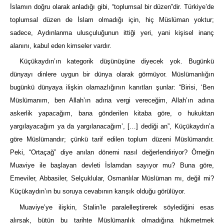
İslamın doğru olarak anladığı gibi, “toplumsal bir düzen”dir. Türkiye’de
toplumsal düzen de İslam olmadığı için, hiç Müslüman yoktur;
sadece, Aydınlanma ulusçuluğunun ittiği yeri, yani kişisel inanç
alanını, kabul eden kimseler vardır.
Küçükaydın’ın kategorik düşünüşüne diyecek yok. Bugünkü
dünyayı dinlere uygun bir dünya olarak görmüyor. Müslümanlığın
bugünkü dünyaya ilişkin olamazlığının kanıtları şunlar: “Birisi, ‘Ben
Müslümanım, ben Allah’ın adına vergi vereceğim, Allah’ın adına
askerlik yapacağım, bana gönderilen kitaba göre, o hukuktan
yargılayacağım ya da yargılanacağım’, […] dediği an”, Küçükaydın’a
göre Müslümandır; çünkü tarif edilen toplum düzeni Müslümandır.
Peki, “Ortaçağ” diye anılan dönemi nasıl değerlendiriyor? Örneğin
Muaviye ile başlayan devleti İslamdan sayıyor mu? Buna göre,
Emeviler, Abbasiler, Selçuklular, Osmanlılar Müslüman mı, değil mi?
Küçükaydın’ın bu soruya cevabının karışık olduğu görülüyor.
Muaviye’ye ilişkin, Stalin’le paralelleştirerek söylediğini esas
alırsak, bütün bu tarihte Müslümanlık olmadığına hükmetmek