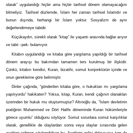
olarak” uygulandığı hiçbir ama hiçbir tarihsel dönem olamayacağını
bilmeliyiz. Tarihsel düzlemde, İslam her zaman tarihsel İslamdır ve
bunun dışında, herhangi bir İslam yoktur. Sosyalizm de aynı
değerlendirmeye tabidir.
Küçükaydın, sürekli olarak “kitap” ile yaşantı arasında bağlar arıyor
ve tabii –pek- bulamıyor.
Kitabın uygulandığı ve kitaba göre yargılama yapıldığı bir tarihsel
dönem arayışı bu bakımdan tamamen ters kurulmuş bir ilişkidir.
Çünkü, kitabın kendisi, Kuran, bizatihi, somut konjonktürün içinde ve
onun gereklerine göre belirmiştir.
Dinler çağında, “gönderilen kitaba göre, o hukuktan mı yargılama
yapılıyordu” hakikaten? Yoksa, kitap, Kuran, kendi çağının olanakları
üzerinden bir hukuk mu oluşturmuştur? Altınoğlu da, “İslam devletinin
pratiğinin Muhammed ve Dört Halife döneminde Kuran hükümleriyle
görece uyumlu” olduğunu söylüyor. Somut sorunlara somut karşılıklar
olarak, genellikle de olaylardan sonra veya olaylar sırasında gelen
ayetlere rağmen söylenebiliyor bu. Ayetlerin gelişi dolaysızca tam da