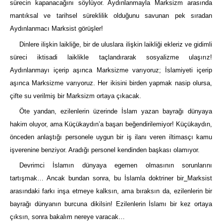
sürecin kapanacağını söylüyor. Aydınlanmayla Marksizm arasında
mantıksal ve tarihsel süreklilik olduğunu savunan pek sıradan
Aydınlanmacı Marksist görüşler!
Dinlere ilişkin laikliğe, bir de uluslara ilişkin laikliği ekleriz ve gidimli
süreci iktisadi laiklikle taçlandırarak sosyalizme ulaşırız!
Aydınlanmayı içerip aşınca Marksizme varıyoruz; İslamiyeti içerip
aşınca Marksizme varıyoruz. Her ikisini birden yapmak nasip olursa,
çifte su verilmiş bir Marksizm ortaya çıkacak.
Öte yandan, ezilenlerin üzerinde İslam yazan bayrağı dünyaya
hakim oluyor, ama Küçükaydın’a başarı beğendirilemiyor! Küçükaydın,
önceden anlaştığı personele uygun bir iş ilanı veren iltimasçı kamu
işverenine benziyor. Aradığı personel kendinden başkası olamıyor.
Devrimci İslamın dünyaya egemen olmasının sorunlarını
tartışmak… Ancak bundan sonra, bu İslamla doktriner bir
Marksist
arasındaki farkı inşa etmeye kalksın, ama bıraksın da, ezilenlerin bir
bayrağı dünyanın burcuna dikilsin! Ezilenlerin İslamı bir kez ortaya
çıksın, sonra bakalım nereye varacak…