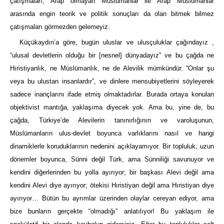
çatışmaları, Arap olmayan Müslümanlar ile Arap Müslümanlar
arasında engin teorik ve politik sonuçları da olan bitmek bilmez
çatışmaları görmezden gelemeyiz.
Küçükaydın’a göre, bugün uluslar ve ulusçuluklar çağındayız ,
“ulusal devletlerin olduğu bir [nesnel] dünyadayız” ve bu çağda ne
Hıristiyanlık, ne Müslümanlık, ne de Alevilik mümkündür. “Onlar şu
veya bu ulustan insanlardır”, ve dinlere mensubiyetlerini söyleyerek
sadece inançlarını ifade etmiş olmaktadırlar. Burada ortaya konulan
objektivist mantığa, yaklaşıma diyecek yok. Ama bu, yine de, bu
çağda, Türkiye’de Alevilerin tanınırlığının ve varoluşunun,
Müslümanların ulus-devlet boyunca varlıklarını nasıl ve hangi
dinamiklerle koruduklarının nedenini açıklayamıyor. Bir topluluk, uzun
dönemler boyunca, Sünni değil Türk, ama Sünniliği savunuyor ve
kendini diğerlerinden bu yolla ayırıyor; bir başkası Alevi değil ama
kendini Alevi diye ayırıyor; ötekisi Hıristiyan değil ama Hıristiyan diye
ayırıyor… Bütün bu ayrımlar üzerinden olaylar cereyan ediyor, ama
bize bunların gerçekte “olmadığı” anlatılıyor! Bu yaklaşım ile