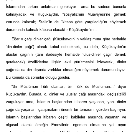
İslamından farkını anlatması gerekiyor –ama bu sadece bununla
kalmayacak ve Küçükaydın, “sosyalizmin Muaviyesi”ne gelmek
zorunda kalacak; Stalin’in de “kitaba göre yargıladığı”nı söylemek
durumunda kalmak kâbusu olacaktır Küçükaydın’ın…
Eğer
o çağı dinler çağı (Küçükaydın’ın yaklaşımına göre herhalde
‘din-dinler çağı’) olarak kabul edeceksek, bu defa, Küçükaydın’ın
uluslar çağının (tam ifadesiyle herhalde ‘ulus-dinler çağı’ demek
gerekecek) özelliklerine ilişkin akıl yürütmesini izleyerek, dinler
çağında da din dışında varlıklar olmadığını söylemek durumundayız.
Bu konuda da sorunlar olduğu görülür.
“Bir Müslüman Türk olamaz, bir Türk de Müslüman…” diyor
Küçükaydın. Burada, o, dinler ve uluslar çağı arasındaki geçişsizliği
vurguluyor ama, İslamın başlarından itibaren yaşanan, yani dinler
çağında yaşanan, çatışmaların önemli bir temasını gözden kaçırıyor.
İslamın başlarından itibaren çeşitli kabileler arasında yaşanan ve
olgusal olarak örneğin Emevilerin egemen olmasına yol açan