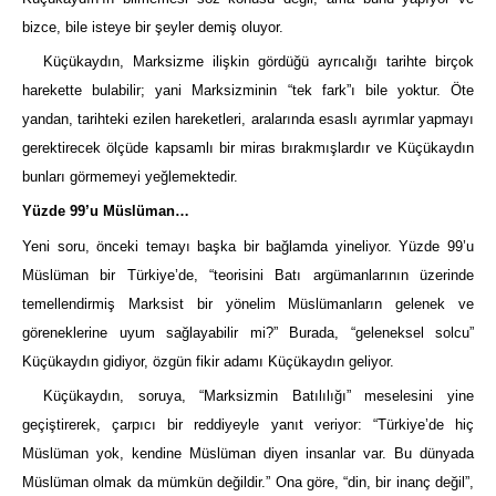
bizce, bile isteye bir şeyler demiş oluyor.
Küçükaydın, Marksizme ilişkin gördüğü ayrıcalığı tarihte birçok
harekette bulabilir; yani Marksizminin “tek fark”ı bile yoktur. Öte
yandan, tarihteki ezilen hareketleri, aralarında esaslı ayrımlar yapmayı
gerektirecek ölçüde kapsamlı bir miras bırakmışlardır ve Küçükaydın
bunları görmemeyi yeğlemektedir.
Yüzde 99’u Müslüman…
Yeni soru, önceki temayı başka bir bağlamda yineliyor. Yüzde 99’u
Müslüman bir Türkiye’de, “teorisini Batı argümanlarının üzerinde
temellendirmiş Marksist bir yönelim Müslümanların gelenek ve
göreneklerine uyum sağlayabilir mi?” Burada, “geleneksel solcu”
Küçükaydın gidiyor, özgün fikir adamı Küçükaydın geliyor.
Küçükaydın, soruya, “Marksizmin Batılılığı” meselesini yine
geçiştirerek, çarpıcı bir reddiyeyle yanıt veriyor: “Türkiye’de hiç
Müslüman yok, kendine Müslüman diyen insanlar var. Bu dünyada
Müslüman olmak da mümkün değildir.” Ona göre, “din, bir inanç değil”,