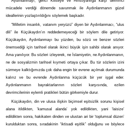
Aydınlanmayı, gerici Kiliseye ve Hıristiyanlığa karşı devrimci
mücadele verdiği dönemde savunmak ile Aydınlanmanın güzel
ideallerinin yozlaştırıldığını söylemek başkadır.
“Milletim insanlık, vatanım yeryüzü” diyen bir Aydınlanmacı, “ulus
dili” ile Küçükaydın’ın reddedemeyeceği bir söylem dile getiriyor.
Küçükaydın, Aydınlanmayı bu yüzden, bu sözü ve benzer sözleri
önemsediği için tarihsel olarak ikinci büyük işin sahibi olarak anıyor.
Ama yanılıyor. Bu sözleri izleyerek, ne İslamiyetin, ne Aydınlanmanın,
ne de sosyalizmin tarihsel kıymeti ortaya çıkar. Bu tür sözlerin izini
sürmeye kalktığımızda çok daha engin bir evrene açılmak durumunda
kalırız ve bu evrende Aydınlanma küçücük bir yer işgal eder.
Aydınlanmanın bayraktarlarının sözleri karşısında, ezilen
devrimcilerinin eylemli pratikleri bütün görkemiyle durur.
Küçükaydın, din ve ulusa ilişkin biçimsel eşitsizlik sorunu kişisel
alana itildikten, ‘kamusal alanda’ yok edildikten, yani ‘laisize’
edildikten sonra, hakikaten dinden ve ulustan ari bir ‘toplumsal düzen’
kurulduktan sonra, sıradakinin “iktisadi eşitlik” olduğunu ve böylece