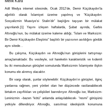
Melik Kara
Adil Medya internet sitesinde, Ocak 2012’de, Demir Küçükaydın’la
ağırlıklı olarak İslamiyet üzerine yapılmış ve “Küçükaydın:
Sosyalizmin Muaviye’si Stalin’dir” başlığını taşıyan bir mülakat
yayınlandı.
[1]
Yayını izleyen haftalarda, Şubat ayında, Garbis
Altınoğlu’nun, bu mülakat üzerine kaleme aldığı; “İslam ve Marksizm:
Bir Demir Küçükaydın Eleştirisi” başlıklı bir yazısının asıldığını gördük
aynı sitede…
Bu çalışma, Küçükaydın ve Altınoğlu’nun görüşlerini tartışmayı
amaçlamaktadır. Bu vesileyle, sol hareketin karakteristik ve kıdemli
bu iki mensubunun görüşleri somutunda Marksizmin İslamiyete ilişkin
konumu ele alınmış olacaktır.
Bir vargı olarak, şunlar söylenebilir: Küçükaydın’ın görüşleri, ilginç
yanlarına rağmen, yeni yönleri olan her düşüncede rastlanabilecek
birtakım zayıflıkları ve çelişkileri barındırıyor. Altınoğlu ise, Marksizm-
Leninizmin –bazen “kötü” anlamda anlaşılabilecek- “resmi” görüşünü
yetkiyle dillendiriyor. Altınoğlu, sarsılmaz ideolojistik konumuna