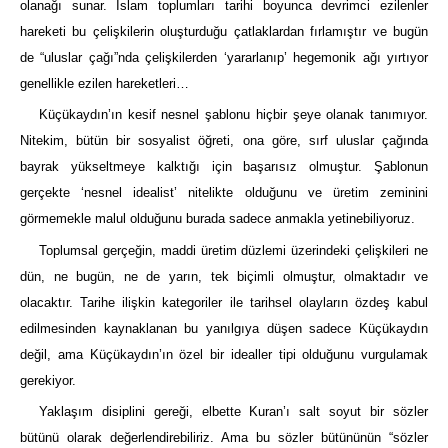
olanağı sunar. İslam toplumları tarihi boyunca devrimci ezilenler
hareketi bu çelişkilerin oluşturduğu çatlaklardan fırlamıştır ve bugün
de “uluslar çağı”nda çelişkilerden ‘yararlanıp’ hegemonik ağı yırtıyor
genellikle ezilen hareketleri…
Küçükaydın’ın kesif nesnel şablonu hiçbir şeye olanak tanımıyor.
Nitekim, bütün bir sosyalist öğreti, ona göre, sırf uluslar çağında
bayrak yükseltmeye kalktığı için başarısız olmuştur. Şablonun
gerçekte ‘nesnel idealist’ nitelikte olduğunu ve üretim zeminini
görmemekle malul olduğunu burada sadece anmakla yetinebiliyoruz.
Toplumsal gerçeğin, maddi üretim düzlemi üzerindeki çelişkileri ne
dün, ne bugün, ne de yarın, tek biçimli olmuştur, olmaktadır ve
olacaktır. Tarihe ilişkin kategoriler ile tarihsel olayların özdeş kabul
edilmesinden kaynaklanan bu yanılgıya düşen sadece Küçükaydın
değil, ama Küçükaydın’ın özel bir idealler tipi olduğunu vurgulamak
gerekiyor.
Yaklaşım disiplini gereği, elbette Kuran’ı salt soyut bir sözler
bütünü olarak değerlendirebiliriz. Ama bu sözler bütününün “sözler