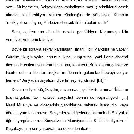
sözü. Muhtemelen, Bolşeviklerin kapitalizmin bazı iş tekniklerini örnek
almaları kast ediliyor. Vurucu cümleciğini de yöneltiyor: Kuran’ın
“mülkiyeti sınırlayan, Marksizmden çok ileri talepleri vardır”.
Soru, açıkça can alıcı bir cevabı gerektiriyor. Kaçınmaya izin
vermiyor, vermemek istiyor.
Böyle bir soruyla tekrar karşılaşan “imanlı” bir Marksist ne yapar?
Görelim: Küçükaydın, sorunun ikinci vurgusuna, yani Lenin dönemi
diye ifade edilen uygulama hususuna, kapılıyor. Bu kolayına geliyor ve
liberter sol mu, liberter Troçkist mi denmeli, geleneksel tepkiyi veriyor
hemen: “Dünyada sosyalizm diye bir şey hiç olmadı [ki!].”
Devam ediyor Küçükaydın, savunmacı, gerilek tutumuna: “İslamın
başına gelen, tabiri caizse, sosyalist teorinin de başına geldi. […]
Nasıl Muaviye ve diğerlerinin yaptıklarına bakarak İslam dini veya
öğretisi yargılanamazsa, Sovyetler ve diğerlerine bakarak da Sosyalist
öğreti yargılanamaz. Sosyalizmin Muaviyesi de Stalin’dir diyelim…”
Küçükaydın’ın soruya cevabı bu sözlerden ibaret.