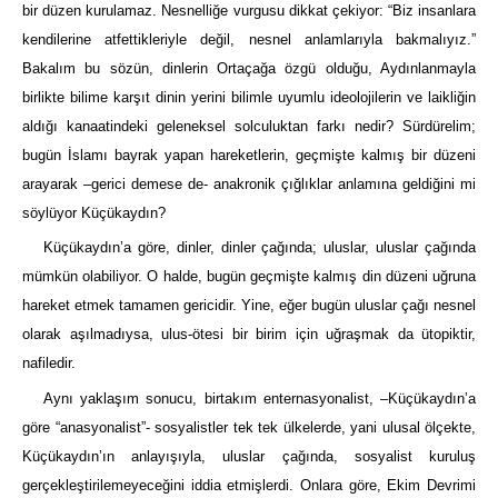
bir düzen kurulamaz. Nesnelliğe vurgusu dikkat çekiyor: “Biz insanlara
kendilerine atfettikleriyle değil, nesnel anlamlarıyla bakmalıyız.”
Bakalım bu sözün, dinlerin Ortaçağa özgü olduğu, Aydınlanmayla
birlikte bilime karşıt dinin yerini bilimle uyumlu ideolojilerin ve laikliğin
aldığı kanaatindeki geleneksel solculuktan farkı nedir? Sürdürelim;
bugün İslamı bayrak yapan hareketlerin, geçmişte kalmış bir düzeni
arayarak –gerici demese de- anakronik çığlıklar anlamına geldiğini mi
söylüyor Küçükaydın?
Küçükaydın’a göre, dinler, dinler çağında; uluslar, uluslar çağında
mümkün olabiliyor. O halde, bugün geçmişte kalmış din düzeni uğruna
hareket etmek tamamen gericidir. Yine, eğer bugün uluslar çağı nesnel
olarak aşılmadıysa, ulus-ötesi bir birim için uğraşmak da ütopiktir,
nafiledir.
Aynı yaklaşım sonucu, birtakım enternasyonalist, –Küçükaydın’a
göre “anasyonalist”- sosyalistler tek tek ülkelerde, yani ulusal ölçekte,
Küçükaydın’ın anlayışıyla, uluslar çağında, sosyalist kuruluş
gerçekleştirilemeyeceğini iddia etmişlerdi. Onlara göre, Ekim Devrimi