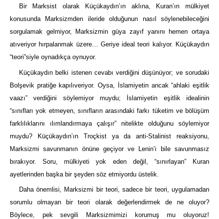
Bir Marksist olarak Küçükaydın’ın aklına, Kuran’ın mülkiyet
konusunda Marksizmden ileride olduğunun nasıl söylenebileceğini
sorgulamak gelmiyor, Marksizmin güya zayıf yanını hemen ortaya
atıveriyor hırpalanmak üzere… Geriye ideal teori kalıyor. Küçükaydın
“teori”siyle oynadıkça oynuyor.
Küçükaydın belki istenen cevabı verdiğini düşünüyor; ve sorudaki
Bolşevik pratiğe kapılıveriyor. Oysa, İslamiyetin ancak “ahlaki eşitlik
vaazı” verdiğini söylemiyor muydu; İslamiyetin eşitlik idealinin
“sınıfları yok etmeyen, sınıfların arasındaki farkı tüketim ve bölüşüm
farklılıklarını ılımlandırmaya çalışır” nitelikte olduğunu söylemiyor
muydu? Küçükaydın’ın Troçkist ya da anti-Stalinist reaksiyonu,
Marksizmi savunmanın önüne geçiyor ve Lenin’i bile savunmasız
bırakıyor. Soru, mülkiyeti yok eden değil, “sınırlayan” Kuran
ayetlerinden başka bir şeyden söz etmiyordu üstelik.
Daha önemlisi, Marksizmi bir teori, sadece bir teori, uygulamadan
sorumlu olmayan bir teori olarak değerlendirmek de ne oluyor?
Böylece, pek sevgili Marksizmimizi korumuş mu oluyoruz!