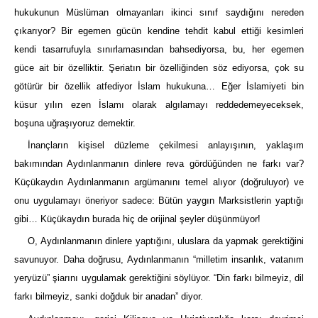
hukukunun Müslüman olmayanları ikinci sınıf saydığını nereden
çıkarıyor? Bir egemen gücün kendine tehdit kabul ettiği kesimleri
kendi tasarrufuyla sınırlamasından bahsediyorsa, bu, her egemen
güce ait bir özelliktir. Şeriatın bir özelliğinden söz ediyorsa, çok su
götürür bir özellik atfediyor İslam hukukuna… Eğer İslamiyeti bin
küsur yılın ezen İslamı olarak algılamayı reddedemeyeceksek,
boşuna uğraşıyoruz demektir.
İnançların kişisel düzleme çekilmesi anlayışının, yaklaşım
bakımından Aydınlanmanın dinlere reva gördüğünden ne farkı var?
Küçükaydın Aydınlanmanın argümanını temel alıyor (doğruluyor) ve
onu uygulamayı öneriyor sadece: Bütün yaygın Marksistlerin yaptığı
gibi… Küçükaydın burada hiç de orijinal şeyler düşünmüyor!
O, Aydınlanmanın dinlere yaptığını, uluslara da yapmak gerektiğini
savunuyor. Daha doğrusu, Aydınlanmanın “milletim insanlık, vatanım
yeryüzü” şiarını uygulamak gerektiğini söylüyor. “Din farkı bilmeyiz, dil
farkı bilmeyiz, sanki doğduk bir anadan” diyor.