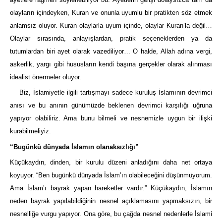
olayların içindeyken, Kuran ve onunla uyumlu bir pratikten söz etmek
anlamsız oluyor. Kuran olaylarla uyum içinde, olaylar Kuran’la değil…
Olaylar sırasında, anlayışlardan, pratik seçeneklerden ya da
tutumlardan biri ayet olarak vazediliyor… O halde, Allah adına vergi,
askerlik, yargı gibi hususların kendi başına gerçekler olarak alınması
idealist önermeler oluyor.
Biz, İslamiyetle ilgili tartışmayı sadece kuruluş İslamının devrimci
anısı ve bu anının günümüzde beklenen devrimci karşılığı uğruna
yapıyor olabiliriz. Ama bunu bilmeli ve nesnemizle uygun bir ilişki
kurabilmeliyiz.
“Bugünkü dünyada İslamın olanaksızlığı”
Küçükaydın, dinden, bir kurulu düzeni anladığını daha net ortaya
koyuyor. “Ben bugünkü dünyada İslam’ın olabileceğini düşünmüyorum.
Ama İslam’ı bayrak yapan hareketler vardır.” Küçükaydın, İslamın
neden bayrak yapılabildiğinin nesnel açıklamasını yapmaksızın, bir
nesnelliğe vurgu yapıyor. Ona göre, bu çağda nesnel nedenlerle İslami