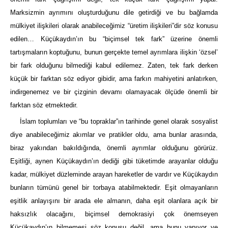
Marksizmin ayrımını oluşturduğunu dile getirdiği ve bu bağlamda
mülkiyet ilişkileri olarak anabileceğimiz “üretim ilişkileri”dir söz konusu
edilen… Küçükaydın’ın bu “biçimsel tek fark” üzerine önemli
tartışmaların koptuğunu, bunun gerçekte temel ayrımlara ilişkin ‘özsel’
bir fark olduğunu bilmediği kabul edilemez. Zaten, tek fark derken
küçük bir farktan söz ediyor gibidir, ama farkın mahiyetini anlatırken,
indirgenemez ve bir çizginin devamı olamayacak ölçüde önemli bir
farktan söz etmektedir.
İslam toplumları ve “bu topraklar”ın tarihinde genel olarak sosyalist
diye anabileceğimiz akımlar ve pratikler oldu, ama bunlar arasında,
biraz yakından bakıldığında, önemli ayrımlar olduğunu görürüz.
Eşitliği, aynen Küçükaydın’ın dediği gibi tüketimde arayanlar olduğu
kadar, mülkiyet düzleminde arayan hareketler de vardır ve Küçükaydın
bunların tümünü genel bir torbaya atabilmektedir. Eşit olmayanların
eşitlik anlayışını bir arada ele almanın, daha eşit olanlara açık bir
haksızlık olacağını, biçimsel demokrasiyi çok önemseyen
Küçükaydın’ın bilmemesi söz konusu değil, ama bunu yapıyor ve