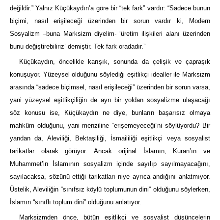
değildir.” Yalnız Küçükaydın’a göre bir “tek fark” vardır: “Sadece bunun
biçimi, nasıl erişileceği üzerinden bir sorun vardır ki, Modern
Sosyalizm –buna Marksizm diyelim- ‘üretim ilişkileri alanı üzerinden
bunu değiştirebiliriz’ demiştir. Tek fark oradadır.”
Küçükaydın, öncelikle karışık, sonunda da çelişik ve çapraşık
konuşuyor. Yüzeysel olduğunu söylediği eşitlikçi idealler ile Marksizm
arasında “sadece biçimsel, nasıl erişileceği” üzerinden bir sorun varsa,
yani yüzeysel eşitlikçiliğin de ayrı bir yoldan sosyalizme ulaşacağı
söz konusu ise, Küçükaydın ne diye, bunların başarısız olmaya
mahkûm olduğunu, yani menziline “erişemeyeceği”ni söylüyordu? Bir
yandan da, Aleviliği, Bektaşiliği, İsmaililiği eşitlikçi veya sosyalist
tarikatlar olarak görüyor. Ancak orijinal İslamın, Kuran’ın ve
Muhammet’in İslamının sosyalizm içinde sayılıp sayılmayacağını,
sayılacaksa, sözünü ettiği tarikatları niye ayrıca andığını anlatmıyor.
Üstelik, Aleviliğin “sınıfsız köylü toplumunun dini” olduğunu söylerken,
İslamın “sınıflı toplum dini” olduğunu anlatıyor.
Marksizmden önce, bütün eşitlikçi ve sosyalist düşüncelerin