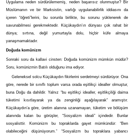
Uygulama neden sürdürülememiş, neden başarısız olunmuştur? Bir
Müslümanın ve bir Marksistin, varlığı uygulanabilirlik iddiasını da
içeren “öğreti”lerini, bu sorunla birlikte, bu sorunu yüklenerek de
savunabilmesi gerekmektedir. Küçükaydın’ın dünyası çok rahat bir
dünya; sırtına, değil yumurtayla dolu, hiçbir küfe almaya
yanaşmamaktadır.
Doğuda komünizm
Sonraki soru da kallavi cinsten: Doğuda komünizm mümkün müdür?
Soru, komünizmin Batılı olduğunu ima ediyor.
Geleneksel solcu Küçükaydın fikirlerini serdetmeyi sürdürüyor. Ona
göre, nerede bir sınıflı toplum varsa orada eşitlikçi idealler olmuştur,
buna Doğu da dahildir. Yalnız “bu eşitlikçi idealler, eşitlikçiliği daima
tüketimi kısıtlayarak ya da zenginliği aşağılayarak” aramıştır.
Küçükaydın’a göre, üretim alanına uzanamayan, tüketim ve bölüşüm
alanında kalan bu görüşler, “Sosyalizm ideali” içindedir. Bunlar
sosyalisttir. Komünizm bu topraklarda gayet mümkündür: “Ben
olabileceğini düşünüyorum.” “Sosyalizm bu topraklara yabancı