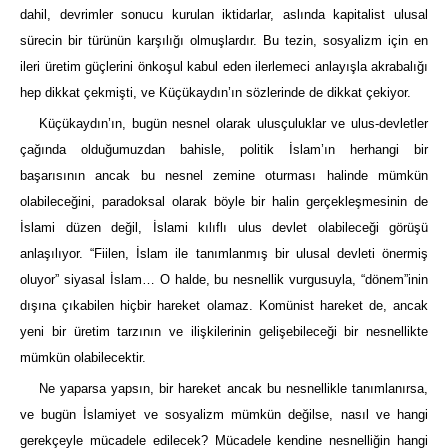
dahil, devrimler sonucu kurulan iktidarlar, aslında kapitalist ulusal
sürecin bir türünün karşılığı olmuşlardır. Bu tezin, sosyalizm için en
ileri üretim güçlerini önkoşul kabul eden ilerlemeci anlayışla akrabalığı
hep dikkat çekmişti, ve Küçükaydın’ın sözlerinde de dikkat çekiyor.
Küçükaydın’ın, bugün nesnel olarak ulusçuluklar ve ulus-devletler
çağında olduğumuzdan bahisle, politik İslam’ın herhangi bir
başarısının ancak bu nesnel zemine oturması halinde mümkün
olabileceğini, paradoksal olarak böyle bir halin gerçekleşmesinin de
İslami düzen değil, İslami kılıflı ulus devlet olabileceği görüşü
anlaşılıyor. “Fiilen, İslam ile tanımlanmış bir ulusal devleti önermiş
oluyor” siyasal İslam… O halde, bu nesnellik vurgusuyla, “dönem”inin
dışına çıkabilen hiçbir hareket olamaz. Komünist hareket de, ancak
yeni bir üretim tarzının ve ilişkilerinin gelişebileceği bir nesnellikte
mümkün olabilecektir.
Ne yaparsa yapsın, bir hareket ancak bu nesnellikle tanımlanırsa,
ve bugün İslamiyet ve sosyalizm mümkün değilse, nasıl ve hangi
gerekçeyle mücadele edilecek? Mücadele kendine nesnelliğin hangi