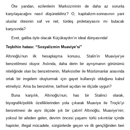
Öte yandan, ezilenlerin Marksizminin de daha az sorunla
karşılaşacağını nasıl düşünebiliriz? O, kapitalizm-sonrasının yani
uluslar ötesinin saf ve net, türdeş proletaryasını mı bulacak
karşısında?
Evet, galiba öyle olacak Küçükaydın’ın ideal dünyasında!
Teşbihin hatası: “Sosyalizmin Muaviye’si”
Altınoğlu’nun ilk hesaplaşma konusu, Stalin’in Muaviye’ye
benzetilmesi oluyor. Aslında, daha derin bir ayrışmanın görünümü
niteliğinde olan bu benzetmenin, Marksistler ile Müslümanlar arasında
ortak bir imgelem oluşturmak için gayet kullanışlı olduğunu kabul
etmeliyiz. Ama bu benzetme, tarihsel açıdan ne ölçüde uygun?
Buna karşılık, Altınoğlu’nun, has bir Stalinci olarak,
biyografik/politik özelliklerinden yola çıkarak Muaviye ile Troçki’yi
benzetmesi de aynı ölçüde şık bir çalım! Altınoğlu, Muaviye’nin;
yoksul bir aileden gelen, devrim öncesi yaşamı türlü sıkıntılar içinde
hapisler, illegal mücadele, sürgünlerde geçen ve ilk gençliğinden beri