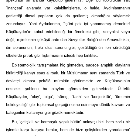
spekülatif bir alanda kaybolup gidersiniz. Eğer bu topluluklar salt
“inançsal” anlamda var kalabilmişlerse, o halde, Aydınlanmanın
gerilettiği dinsel yapıların çok da gerilemiş olmadığını söylemek
zorundayız. Yani Aydınlanma, “iş”ini pek iyi yapamamış demektir!
Küçükaydın’ın kabul edebileceği bir örnekteki gibi; sosyalist veya
değil, rejimlerinin çöküşü ardından Sovyetler Birliği’nden Arnavutluk’a,
din sorununun, tıpkı ulus sorunu gibi, çözüldüğünün ileri sürüldüğü
ülkelerde pıtrak gibi fışkırmasını izledik hep birlikte…
Epistemolojik tartışmalara hiç girmeden, sadece ampirik olayların
biriktirdiği kanıyı esas alırsak, bir Müslümanın aynı zamanda Türk ve
devletçi olması pekâlâ mümkün görünmekte ve Küçükaydın’ın
nesnelci şablonu bu olayları görmezden gelmektedir. Üstelik
Küçükaydın, ‘olay’, ‘olgu’, ‘süreç’; ‘tarih’ ve ‘konjonktür’; ‘üretimin
belirleyiciliği’ gibi toplumsal gerçeği nesne edinmeye dönük kavram ve
kategorileri kullanıyor gibi gözükmemektedir.
Bu, ‘çelişkili ve karmaşık yapılı bütün’ anlayışı bizi hem zorlu bir
işlemle karşı karşıya bırakır, hem de bize çelişkilerden ‘yararlanma’