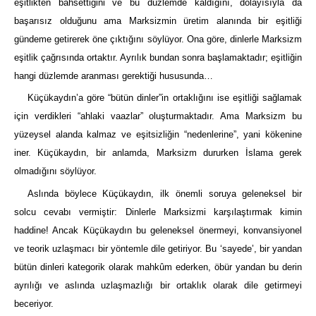
eşitlikten bahsettiğini ve bu düzlemde kaldığını, dolayısıyla da
başarısız olduğunu ama Marksizmin üretim alanında bir eşitliği
gündeme getirerek öne çıktığını söylüyor. Ona göre, dinlerle Marksizm
eşitlik çağrısında ortaktır. Ayrılık bundan sonra başlamaktadır; eşitliğin
hangi düzlemde aranması gerektiği hususunda…
Küçükaydın’a göre “bütün dinler”in ortaklığını ise eşitliği sağlamak
için verdikleri “ahlaki vaazlar” oluşturmaktadır. Ama Marksizm bu
yüzeysel alanda kalmaz ve eşitsizliğin “nedenlerine”, yani kökenine
iner. Küçükaydın, bir anlamda, Marksizm dururken İslama gerek
olmadığını söylüyor.
Aslında böylece Küçükaydın, ilk önemli soruya geleneksel bir
solcu cevabı vermiştir: Dinlerle Marksizmi karşılaştırmak kimin
haddine! Ancak Küçükaydın bu geleneksel önermeyi, konvansiyonel
ve teorik uzlaşmacı bir yöntemle dile getiriyor. Bu ‘sayede’, bir yandan
bütün dinleri kategorik olarak mahkûm ederken, öbür yandan bu derin
ayrılığı ve aslında uzlaşmazlığı bir ortaklık olarak dile getirmeyi
beceriyor.