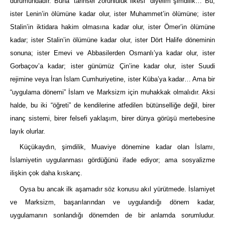
durumundadır. Buna “tarihsel zorunluluk ilkesi” diyelim şimdilik… Bu,
ister Lenin’in ölümüne kadar olur, ister Muhammet’in ölümüne; ister
Stalin’in iktidara hakim olmasına kadar olur, ister Ömer’in ölümüne
kadar; ister Stalin’in ölümüne kadar olur, ister Dört Halife döneminin
sonuna; ister Emevi ve Abbasilerden Osmanlı’ya kadar olur, ister
Gorbaçov’a kadar; ister günümüz Çin’ine kadar olur, ister Suudi
rejimine veya İran İslam Cumhuriyetine, ister Küba’ya kadar… Ama bir
“uygulama dönemi” İslam ve Marksizm için muhakkak olmalıdır. Aksi
halde, bu iki “öğreti” de kendilerine atfedilen bütünselliğe değil, birer
inanç sistemi, birer felsefi yaklaşım, birer dünya görüşü mertebesine
layık olurlar.
Küçükaydın, şimdilik, Muaviye dönemine kadar olan İslamı,
İslamiyetin uygulanması gördüğünü ifade ediyor; ama sosyalizme
ilişkin çok daha kıskanç.
Oysa bu ancak ilk aşamadır söz konusu akıl yürütmede. İslamiyet
ve Marksizm, başarılarından ve uygulandığı dönem kadar,
uygulamanın sonlandığı dönemden de bir anlamda sorumludur.