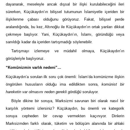
dayanarak, meseleyle ancak dışsal bir ilişki kurulabileceğini ileri
sürerken, Küçükaydın’ın bilişsel tutumunun İslamiyetle içeriden bir
ilişkilenme çabası olduğunu görüyoruz. Fakat, bilişsel perde
aralandığında, bu kez, Altınoğlu ile Küçükaydın’ın ortak yanları dikkat
çekmeye başlıyor. Yani, Küçükaydın’ın, İslamı, göründüğü veya
sanıldığı kadar da içeriden tartışmadığı söylenebilir.
Tartışmayı izlemeye ve müdahil olmaya, Küçükaydın’ın
görüşleriyle başlıyoruz.
“Komünizmin varlık nedeni”…
Küçükaydın’a sorulan ilk soru çok önemli: İslam’da komünizme ilişkin
öngörülen hususların olduğu ima edildikten sonra,
komünist bir
hareketin var olmasını neden gerekli gördüğü
soruluyor.
Böyle dikine bir soruya, Marksizmi savunan biri olarak nasıl bir
karşılık yöntemi izlersiniz? Küçükaydın, bu önemli ve kategorik
soruya cepheden bir cevap vermekten kaçınıyor. Dinlerin
Marksizmden farklı olarak, tüketim ve bölüşüm alanında bir ahlaki