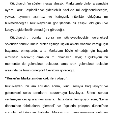
Küçükaydın’ın sözlerini esas alırsak, Marksizmle dinler arasındaki
ayrımı, arızi, aşılabilir ve giderilebilir nitelikte mi değerlendireceğiz,
yoksa, ayrımın aşılmaz ve kategorik nitelikte olduğuna mı
hükmedeceğiz? Küçükaydın’ın görüşlerinde bir çelişki olduğunu ve
kolayca giderilebilir olmadığını göreceğiz.
Küçükaydın, bundan sonra ne söyleyebilecektir geleneksel
solcudan farklı? Bütün dinler eşitliğe ilişkin ahlaki vaazlar verdiği için
başarısız olmuşlardır, ama Marksizm böyle olmadığı için başarılı
olmuştur, olacaktır, olmalıdır mı diyecek? Hayır; Küçükaydın bu
momentte de geleneksel solcudur, ama artık geleneksel solcular
arasında bir türün örneğidir! Cevabını göreceğiz.
“Kuran’ın Marksizmden çok ileri oluşu”…
Küçükaydın, bir ara sorudan sonra, ikinci soruyla karşılaşıyor ve
geleneksel solcu sınırlarını savunmaya koyuluyor. Birinci soruda
verilmeyen cevap aranıyor ısrarla. Hatta daha ileri gidiyor soru; “Lenin
döneminde fabrikaların işlemesi” ve “işçilerin çalışma düzeni”nde
sorunlar olduğundan bahisle, Marksizmin uygulanmasına getiriyor