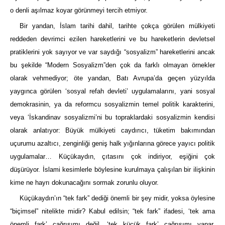
o denli aşılmaz koyar görünmeyi tercih etmiyor.
Bir yandan, İslam tarihi dahil, tarihte çokça görülen mülkiyeti
reddeden devrimci ezilen hareketlerini ve bu hareketlerin devletsel
pratiklerini yok sayıyor ve var saydığı “sosyalizm” hareketlerini ancak
bu şekilde “Modern Sosyalizm”den çok da farklı olmayan örnekler
olarak vehmediyor; öte yandan, Batı Avrupa’da geçen yüzyılda
yaygınca görülen ‘sosyal refah devleti’ uygulamalarını, yani sosyal
demokrasinin, ya da reformcu sosyalizmin temel politik karakterini,
veya ‘İskandinav sosyalizmi’ni bu topraklardaki sosyalizmin kendisi
olarak anlatıyor: Büyük mülkiyeti caydırıcı, tüketim bakımından
uçurumu azaltıcı, zenginliği geniş halk yığınlarına görece yayıcı politik
uygulamalar… Küçükaydın, çıtasını çok indiriyor, eşiğini çok
düşürüyor. İslami kesimlerle böylesine kurulmaya çalışılan bir ilişkinin
kime ne hayrı dokunacağını sormak zorunlu oluyor.
Küçükaydın’ın “tek fark” dediği önemli bir şey midir, yoksa öylesine
“biçimsel” nitelikte midir? Kabul edilsin; “tek fark” ifadesi, ‘tek ama
önemli fark’ çağrışımı değil, ‘tek küçük fark’ çağrışımı yapar.