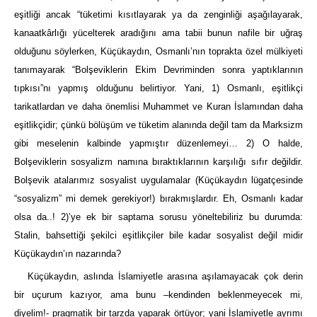
eşitliği ancak “tüketimi kısıtlayarak ya da zenginliği aşağılayarak,
kanaatkârlığı yücelterek aradığını ama tabii bunun nafile bir uğraş
olduğunu söylerken, Küçükaydın, Osmanlı’nın toprakta özel mülkiyeti
tanımayarak “Bolşeviklerin Ekim Devriminden sonra yaptıklarının
tıpkısı”nı yapmış olduğunu belirtiyor. Yani, 1) Osmanlı, eşitlikçi
tarikatlardan ve daha önemlisi Muhammet ve Kuran İslamından daha
eşitlikçidir; çünkü bölüşüm ve tüketim alanında değil tam da Marksizm
gibi meselenin kalbinde yapmıştır düzenlemeyi… 2) O halde,
Bolşeviklerin sosyalizm namına bıraktıklarının karşılığı sıfır değildir.
Bolşevik atalarımız sosyalist uygulamalar (Küçükaydın lügatçesinde
“sosyalizm” mi demek gerekiyor!) bırakmışlardır. Eh, Osmanlı kadar
olsa da..! 2)’ye ek bir saptama sorusu yöneltebiliriz bu durumda:
Stalin, bahsettiği şekilci eşitlikçiler bile kadar sosyalist değil midir
Küçükaydın’ın nazarında?
Küçükaydın, aslında İslamiyetle arasına aşılamayacak çok derin
bir uçurum kazıyor, ama bunu –kendinden beklenmeyecek mi,
diyelim!- pragmatik bir tarzda yaparak örtüyor; yani İslamiyetle ayrımı