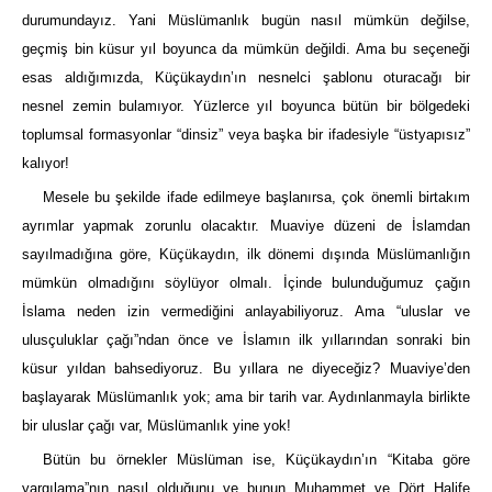
durumundayız. Yani Müslümanlık bugün nasıl mümkün değilse,
geçmiş bin küsur yıl boyunca da mümkün değildi. Ama bu seçeneği
esas aldığımızda, Küçükaydın’ın nesnelci şablonu oturacağı bir
nesnel zemin bulamıyor. Yüzlerce yıl boyunca bütün bir bölgedeki
toplumsal formasyonlar “dinsiz” veya başka bir ifadesiyle “üstyapısız”
kalıyor!
Mesele bu şekilde ifade edilmeye başlanırsa, çok önemli birtakım
ayrımlar yapmak zorunlu olacaktır. Muaviye düzeni de İslamdan
sayılmadığına göre, Küçükaydın, ilk dönemi dışında Müslümanlığın
mümkün olmadığını söylüyor olmalı. İçinde bulunduğumuz çağın
İslama neden izin vermediğini anlayabiliyoruz. Ama “uluslar ve
ulusçuluklar çağı”ndan önce ve İslamın ilk yıllarından sonraki bin
küsur yıldan bahsediyoruz. Bu yıllara ne diyeceğiz? Muaviye’den
başlayarak Müslümanlık yok; ama bir tarih var. Aydınlanmayla birlikte
bir uluslar çağı var, Müslümanlık yine yok!
Bütün bu örnekler Müslüman ise, Küçükaydın’ın “Kitaba göre
yargılama”nın nasıl olduğunu ve bunun Muhammet ve Dört Halife