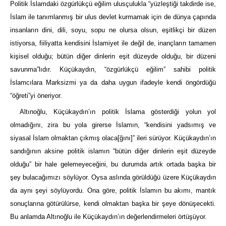
Politik İslamdaki özgürlükçü eğilim ulusçulukla “yüzleştiği takdirde ise,
İslam ile tanımlanmış bir ulus devlet kurmamak için de dünya çapında
insanların dini, dili, soyu, sopu ne olursa olsun, eşitlikçi bir düzen
istiyorsa, fiiliyatta kendisini İslamiyet ile değil de, inançların tamamen
kişisel olduğu; bütün diğer dinlerin eşit düzeyde olduğu, bir düzeni
savunma”lıdır. Küçükaydın, “özgürlükçü eğilim” sahibi politik
İslamcılara Marksizmi ya da daha uygun ifadeyle kendi öngördüğü
“öğreti”yi öneriyor.
Altınoğlu, Küçükaydın’ın politik İslama gösterdiği yolun yol
olmadığını, zira bu yola girerse İslamın, “kendisini yadsımış ve
siyasal İslam olmaktan çıkmış olaca[ğını]” ileri sürüyor. Küçükaydın’ın
sandığının aksine politik islamın “bütün diğer dinlerin eşit düzeyde
olduğu” bir hale gelemeyeceğini, bu durumda artık
ortada başka bir
şey bulacağımızı söylüyor. Oysa aslında görüldüğü üzere Küçükaydın
da aynı şeyi söylüyordu. Ona göre, politik İslamın bu akımı, mantık
sonuçlarına götürülürse, kendi olmaktan başka bir şeye dönüşecekti.
Bu anlamda Altınoğlu ile Küçükaydın’ın değerlendirmeleri örtüşüyor.