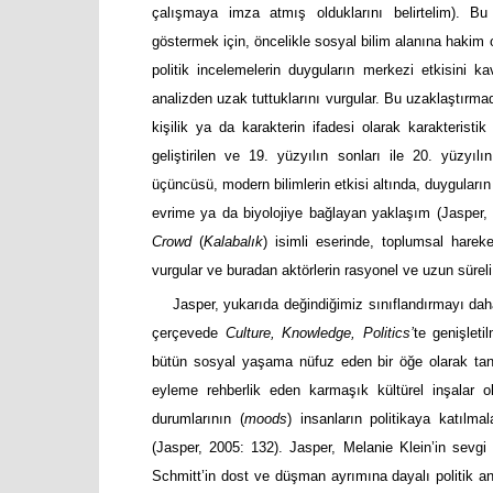
çalışmaya imza atmış olduklarını belirtelim). Bu 
göstermek için, öncelikle sosyal bilim alanına hakim o
politik incelemelerin duyguların merkezi etkisini ka
analizden uzak tuttuklarını vurgular. Bu uzaklaştırma
kişilik ya da karakterin ifadesi olarak karakterist
geliştirilen ve 19. yüzyılın sonları ile 20. yüzyıl
üçüncüsü, modern bilimlerin etkisi altında, duyguların
evrime ya da biyolojiye bağlayan yaklaşım (Jasper,
Crowd
(
Kalabalık
) isimli eserinde, toplumsal hareket
vurgular ve buradan aktörlerin rasyonel ve uzun süreli
Jasper, yukarıda değindiğimiz sınıflandırmayı daha g
çerçevede
Culture, Knowledge, Politics’
te genişlet
bütün sosyal yaşama nüfuz eden bir öğe olarak tanı
eyleme rehberlik eden karmaşık kültürel inşalar 
durumlarının (
moods
) insanların politikaya katılmal
(Jasper, 2005: 132). Jasper, Melanie Klein’in sevgi 
Schmitt’in dost ve düşman ayrımına dayalı politik an