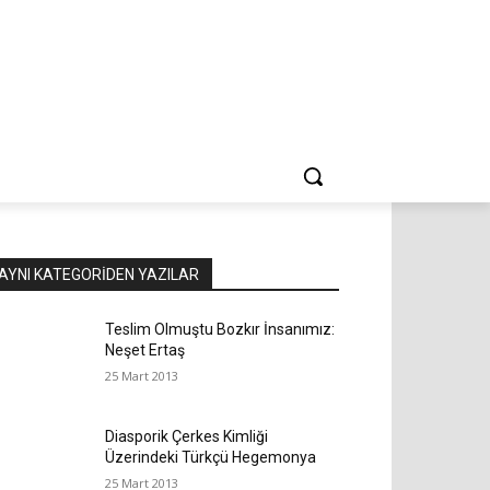
AYNI KATEGORIDEN YAZILAR
Teslim Olmuştu Bozkır İnsanımız:
Neşet Ertaş
25 Mart 2013
Diasporik Çerkes Kimliği
Üzerindeki Türkçü Hegemonya
25 Mart 2013