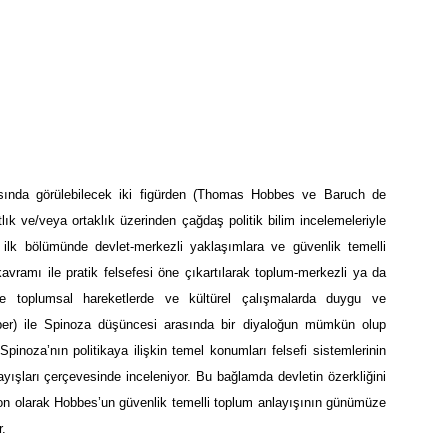
rasında görülebilecek iki figürden (Thomas Hobbes ve Baruch de
tlık ve/veya ortaklık üzerinden çağdaş politik bilim incelemeleriyle
ın ilk bölümünde devlet-merkezli yaklaşımlara ve güvenlik temelli
avramı ile pratik felsefesi öne çıkartılarak toplum-merkezli ya da
de toplumsal hareketlerde ve kültürel çalışmalarda duygu ve
sper) ile Spinoza düşüncesi arasında bir diyaloğun mümkün olup
Spinoza’nın politikaya ilişkin temel konumları felsefi sistemlerinin
ışları çerçevesinde inceleniyor. Bu bağlamda devletin özerkliğini
son olarak Hobbes’un güvenlik temelli toplum anlayışının günümüze
r.