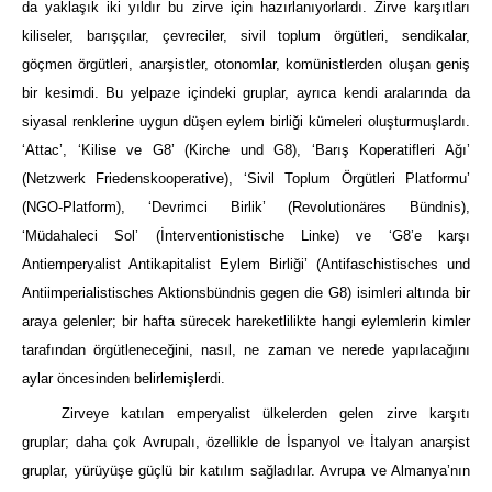
da yaklaşık iki yıldır bu zirve için hazırlanıyorlardı. Zirve karşıtları
kiliseler, barışçılar, çevreciler, sivil toplum örgütleri, sendikalar,
göçmen örgütleri, anarşistler, otonomlar, komünistlerden oluşan geniş
bir kesimdi. Bu yelpaze içindeki gruplar, ayrıca kendi aralarında da
siyasal renklerine uygun düşen eylem birliği kümeleri oluşturmuşlardı.
‘Attac’, ‘Kilise ve G8’ (Kirche und G8), ‘Barış Koperatifleri Ağı’
(Netzwerk Friedenskooperative), ‘Sivil Toplum Örgütleri Platformu’
(NGO-Platform), ‘Devrimci Birlik’ (Revolutionäres Bündnis),
‘Müdahaleci Sol’ (İnterventionistische Linke) ve ‘G8’e karşı
Antiemperyalist Antikapitalist Eylem Birliği’ (Antifaschistisches und
Antiimperialistisches Aktionsbündnis gegen die G8) isimleri altında bir
araya gelenler; bir hafta sürecek hareketlilikte hangi eylemlerin kimler
tarafından örgütleneceğini, nasıl, ne zaman ve nerede yapılacağını
aylar öncesinden belirlemişlerdi.
Zirveye katılan emperyalist ülkelerden gelen zirve karşıtı
gruplar; daha çok Avrupalı, özellikle de İspanyol ve İtalyan anarşist
gruplar, yürüyüşe güçlü bir katılım sağladılar. Avrupa ve Almanya’nın