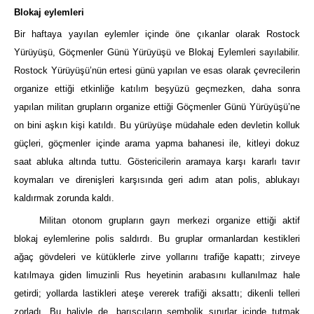
Blokaj eylemleri
Bir haftaya yayılan eylemler içinde öne çıkanlar olarak Rostock
Yürüyüşü, Göçmenler Günü Yürüyüşü ve Blokaj Eylemleri sayılabilir.
Rostock Yürüyüşü’nün ertesi günü yapılan ve esas olarak çevrecilerin
organize ettiği etkinliğe katılım beşyüzü geçmezken, daha sonra
yapılan militan grupların organize ettiği Göçmenler Günü Yürüyüşü’ne
on bini aşkın kişi katıldı. Bu yürüyüşe müdahale eden devletin kolluk
güçleri, göçmenler içinde arama yapma bahanesi ile, kitleyi dokuz
saat abluka altında tuttu. Göstericilerin aramaya karşı kararlı tavır
koymaları ve direnişleri karşısında geri adım atan polis, ablukayı
kaldırmak zorunda kaldı.
Militan otonom grupların gayrı merkezi organize ettiği aktif
blokaj eylemlerine polis saldırdı. Bu gruplar ormanlardan kestikleri
ağaç gövdeleri ve kütüklerle zirve yollarını trafiğe kapattı; zirveye
katılmaya giden limuzinli Rus heyetinin arabasını kullanılmaz hale
getirdi; yollarda lastikleri ateşe vererek trafiği aksattı; dikenli telleri
zorladı. Bu haliyle de, barışçıların sembolik sınırlar içinde tutmak