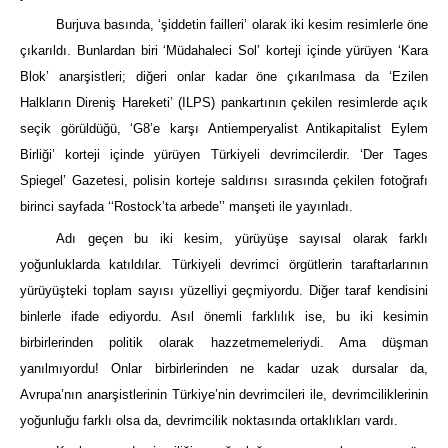
Burjuva basında, ‘şiddetin failleri’ olarak iki kesim resimlerle öne
çıkarıldı. Bunlardan biri ‘Müdahaleci Sol’ korteji içinde yürüyen ‘Kara
Blok’ anarşistleri; diğeri onlar kadar öne çıkarılmasa da ‘Ezilen
Halkların Direniş Hareketi’ (ILPS) pankartının çekilen resimlerde açık
seçik görüldüğü, ‘G8’e karşı Antiemperyalist Antikapitalist Eylem
Birliği’ korteji içinde yürüyen Türkiyeli devrimcilerdir. ‘Der Tages
Spiegel’ Gazetesi, polisin korteje saldırısı sırasında çekilen fotoğrafı
birinci sayfada ‘‘Rostock’ta arbede’’ manşeti ile yayınladı.
Adı geçen bu iki kesim, yürüyüşe sayısal olarak farklı
yoğunluklarda katıldılar. Türkiyeli devrimci örgütlerin taraftarlarının
yürüyüşteki toplam sayısı yüzelliyi geçmiyordu. Diğer taraf kendisini
binlerle ifade ediyordu. Asıl önemli farklılık ise, bu iki kesimin
birbirlerinden politik olarak hazzetmemeleriydi. Ama düşman
yanılmıyordu! Onlar birbirlerinden ne kadar uzak dursalar da,
Avrupa’nın anarşistlerinin Türkiye’nin devrimcileri ile, devrimciliklerinin
yoğunluğu farklı olsa da, devrimcilik noktasında ortaklıkları vardı.