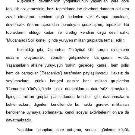
Kuşkusuz, devrimciliğin yoğunluğunun yaşanılan yere göre
farklılık arz etmesinin, bazı topraklarda ise devrimci damarın oldukça
zayıf olmasının kendine özgü nedenleri var. Avrupa toprakları,
devrimcilik üretme açısından neredeyse çoraklaşmış topraklar. Bu
toprakların, olduğu kadarı ile ürettiği kendine özgü devrimcilik,
‘Müdahaleci Sol’ korteji içinde yürüyen militan gruplarda temsil edilir.
Belirtildiği gibi, Cumartesi Yürüyüşü G8 karşıtı eylemlerin
esasını oluşturarak, sonraki gelişmelere damgasını vurdu.
Yaşananların aksine yürüyüşün ‘sakin’ geçeceği kanısı, hem polis
hem de barışçılar (‘Peaceniks’) tarafından paylaşılıyordu. Haksız da
sayılmazlardı, çünkü barışçıl gruplar bazı militan gruplardan
‘Cumartesi Yürüyüşü’nde ‘uslu’ duracaklarına dair ‘söz’ almışlardı.
İlginçtir; militan gruplar pasifistlerden kendileri gibi davranmalarını
beklemezken; diğerleri kendilerinde bu hakkı görerek militanları
kendilerine uymaya zorlamakta, kendi sosyal aktivitelerini onlara da
dayatmaktadır.
Yaptıkları hesaplara göre çatışma, sonraki günlerde küçük