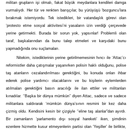
militan grupların işi olmalı, fakat büyük meydanlara kendileri damga
vurmalıydı. Her tür ve renkten barışçılar, bu yürüyüşü ‘bozguncu’lara
bırakmak istemiyordu. Tek istedikleri, bir vatandaşlık görevi olan
‘protesto etme sosyal aktivitesi’ni yasaların izin verdiği çerçevede
yerine getirmekti. Burada bir sorun yok, yapsınlar! Problemli olan
taraf, başkalarından da bunu talep etmeleri ve karşıdaki bunu
yapmadığında onu suçlamaları.
Nitekim, istediklerinin yerine getirilmemesinin hıncı ile ‘Attac’cı
reformistler daha çatışmalar yaşanırken polisin haklı olduğunu, polise
taş atanların cezalandırılması gerektiğini, bu konuda onları ihbar
ederek polise yardımcı olacaklarını ve bu kişilerin eylemlerden
atılmaları gerektiğini basın aracılığı ile ilan ettiler ve militanları
kınadılar. ‘‘Başka bir dünya mümkün’’ diyen Attac, sadece ve sadece
militanlara saldırarak ‘mümkün dünya’sının resmini bir kez daha
çizmiş oldu. Kendisini kesin bir çizgiyle ‘‘eline taş alanlar”dan ayırdı.
Bir zamanların ‘parlamento dışı sosyal hareketi’ iken, şimdinin
ezenlere hizmette kusur etmeyenlerin partisi olan ‘Yeşiller’ ile birlikte,