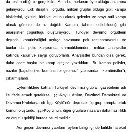
da teslim ettiği bir gerçeklikti. Ama bu, herkesin öyle olduğu anlamına
gelmiyordu. Çok disiplinli, örgütlü, militan gruplar olduğu gibi; kampa
bisikletini, içkisini, itini ve ‘ot’unu alarak gelenler ve orayı tatil kampı
olarak görenler de az değildi. Kampta, tahmin edilebileceği gibi
anarşistler çoğunluğu oluşturuyordu, Türkiyeli devrimci örgütlerin
dışında, komünistliğini açıkça savunana pek rastlanmıyordu. Ve
bunlar da, polis karşısında sinmediklerinden, militan anarşistler
katında kabul ve saygı görüyorlardı. Anarşistler bundan olsa gerek,
daha önce başka bir kamp girişine yazdıkları ‘’Bu kampa polisler,
naziler (faşistler) ve komünistler giremez’’ yazısından ‘’komünistler’’i,
çıkarmışlardı.
Eylemliliklere katılan Türkiyeli devrimci gruplar, gazetelerin adı
ile ifade etmek gerekirse, İşçi-Köylü, Atılım, Devrimci Demokrasi ve
Devrimci Proletarya idi. İşçi-Köylü’nün dışındaki üç grup kampta ortak
komün oluşturdu. İşçi-Köylü’nün, diğer gruplara nazaran daha hazırlıklı
ve örgütlü geldiği burada belirtilmelidir.
Adı geçen devrimci yapıların eylem birliği içinde birlikle hareket