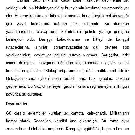
Sayıları otuz kırk kişi kadar kalan Türkiyeli devrimciler de,
yaklaşık altı bin kişinin yer aldığı bu eylemin katılımcıları arasında yer
aldı. Eyleme katılım çok kitlesel olmasına, buna karşılık polisin varlığı
çok zayıf kalmasına rağmen ileri gidilmedi. Bu durumun
yaşanmasında, ‘blokaj tertip komitesi’nin polisle yaptığı görüşme
belirleyici oldu. Barışçıl kalacaklarına ve kitleyi de barışçıl
tutacaklarına, sınırları zorlamayacaklarına dair devlete söz
verdiklerinden, devlet de polisini buraya yığmadı. Barışçılar, kitle
içinde dolaşarak ‘bozguncu’luğundan kuşkulandıkları kişileri bizzat
kendileri engellediler. ‘Blokaj tertip komitesi’, dört saatlik sembolik bir
blokajdan sonra eylemi sona erdirdi, ama bazı gruplara sözünü
geçiremedi. Bu ‘söz dinlemeyen gruplar’ onlara rağmen eylemi iki gün
boyunca sürdürdüler.
Devrimciler
G8 karşıtı eylemciler kurulan üç kampta kalıyorlardı. Militanların
kampı olarak Reddelich, kendini öne çıkarmıştı. Bu kamp aynı
zamanda en kalabalık kamptı da. Kamp içi örgütlülük, burjuva basının