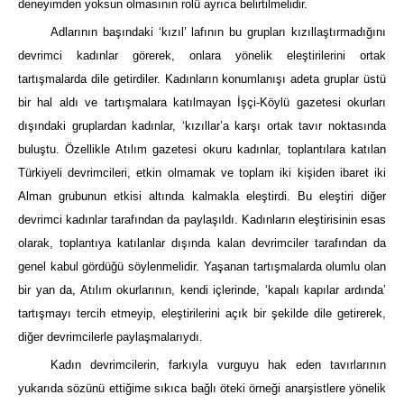
deneyimden yoksun olmasının rolü ayrıca belirtilmelidir.
Adlarının başındaki ‘kızıl’ lafının bu grupları kızıllaştırmadığını
devrimci kadınlar görerek, onlara yönelik eleştirilerini ortak
tartışmalarda dile getirdiler. Kadınların konumlanışı adeta gruplar üstü
bir hal aldı ve tartışmalara katılmayan İşçi-Köylü gazetesi okurları
dışındaki gruplardan kadınlar, ‘kızıllar’a karşı ortak tavır noktasında
buluştu. Özellikle Atılım gazetesi okuru kadınlar, toplantılara katılan
Türkiyeli devrimcileri, etkin olmamak ve toplam iki kişiden ibaret iki
Alman grubunun etkisi altında kalmakla eleştirdi. Bu eleştiri diğer
devrimci kadınlar tarafından da paylaşıldı. Kadınların eleştirisinin esas
olarak, toplantıya katılanlar dışında kalan devrimciler tarafından da
genel kabul gördüğü söylenmelidir. Yaşanan tartışmalarda olumlu olan
bir yan da, Atılım okurlarının, kendi içlerinde, ‘kapalı kapılar ardında’
tartışmayı tercih etmeyip, eleştirilerini açık bir şekilde dile getirerek,
diğer devrimcilerle paylaşmalarıydı.
Kadın devrimcilerin, farkıyla vurguyu hak eden tavırlarının
yukarıda sözünü ettiğime sıkıca bağlı öteki örneği anarşistlere yönelik