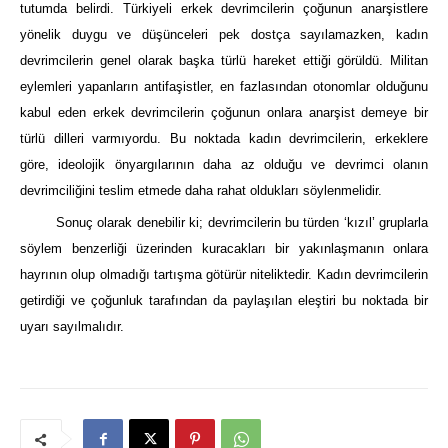
tutumda belirdi. Türkiyeli erkek devrimcilerin çoğunun anarşistlere
yönelik duygu ve düşünceleri pek dostça sayılamazken, kadın
devrimcilerin genel olarak başka türlü hareket ettiği görüldü. Militan
eylemleri yapanların antifaşistler, en fazlasından otonomlar olduğunu
kabul eden erkek devrimcilerin çoğunun onlara anarşist demeye bir
türlü dilleri varmıyordu. Bu noktada kadın devrimcilerin, erkeklere
göre, ideolojik önyargılarının daha az olduğu ve devrimci olanın
devrimciliğini teslim etmede daha rahat oldukları söylenmelidir.
Sonuç olarak denebilir ki; devrimcilerin bu türden ‘kızıl’ gruplarla
söylem benzerliği üzerinden kuracakları bir yakınlaşmanın onlara
hayrının olup olmadığı tartışma götürür niteliktedir. Kadın devrimcilerin
getirdiği ve çoğunluk tarafından da paylaşılan eleştiri bu noktada bir
uyarı sayılmalıdır.