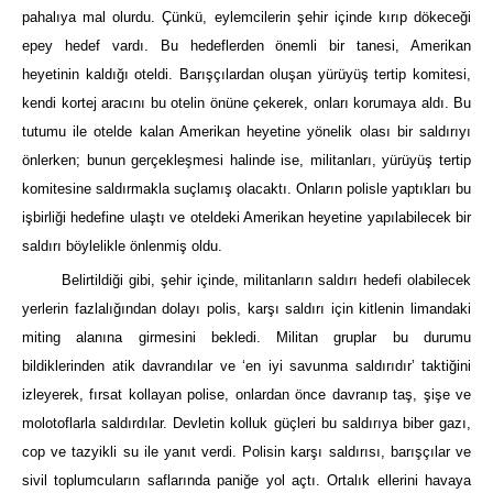
pahalıya mal olurdu. Çünkü, eylemcilerin şehir içinde kırıp dökeceği
epey hedef vardı. Bu hedeflerden önemli bir tanesi, Amerikan
heyetinin kaldığı oteldi. Barışçılardan oluşan yürüyüş tertip komitesi,
kendi kortej aracını bu otelin önüne çekerek, onları korumaya aldı. Bu
tutumu ile otelde kalan Amerikan heyetine yönelik olası bir saldırıyı
önlerken; bunun gerçekleşmesi halinde ise, militanları, yürüyüş tertip
komitesine saldırmakla suçlamış olacaktı. Onların polisle yaptıkları bu
işbirliği hedefine ulaştı ve oteldeki Amerikan heyetine yapılabilecek bir
saldırı böylelikle önlenmiş oldu.
Belirtildiği gibi, şehir içinde, militanların saldırı hedefi olabilecek
yerlerin fazlalığından dolayı polis, karşı saldırı için kitlenin limandaki
miting alanına girmesini bekledi. Militan gruplar bu durumu
bildiklerinden atik davrandılar ve ‘en iyi savunma saldırıdır’ taktiğini
izleyerek, fırsat kollayan polise, onlardan önce davranıp taş, şişe ve
molotoflarla saldırdılar. Devletin kolluk güçleri bu saldırıya biber gazı,
cop ve tazyikli su ile yanıt verdi. Polisin karşı saldırısı, barışçılar ve
sivil toplumcuların saflarında paniğe yol açtı. Ortalık ellerini havaya