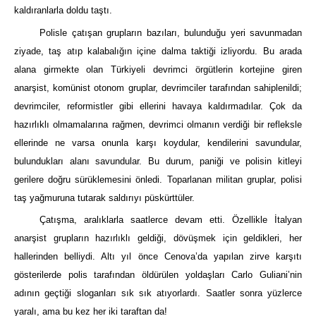
kaldıranlarla doldu taştı.
Polisle çatışan grupların bazıları, bulunduğu yeri savunmadan
ziyade, taş atıp kalabalığın içine dalma taktiği izliyordu. Bu arada
alana girmekte olan Türkiyeli devrimci örgütlerin kortejine giren
anarşist, komünist otonom gruplar, devrimciler tarafından sahiplenildi;
devrimciler, reformistler gibi ellerini havaya kaldırmadılar. Çok da
hazırlıklı olmamalarına rağmen, devrimci olmanın verdiği bir refleksle
ellerinde ne varsa onunla karşı koydular, kendilerini savundular,
bulundukları alanı savundular. Bu durum, paniği ve polisin kitleyi
gerilere doğru sürüklemesini önledi. Toparlanan militan gruplar, polisi
taş yağmuruna tutarak saldırıyı püskürttüler.
Çatışma, aralıklarla saatlerce devam etti. Özellikle İtalyan
anarşist grupların hazırlıklı geldiği, dövüşmek için geldikleri, her
hallerinden belliydi. Altı yıl önce Cenova’da yapılan zirve karşıtı
gösterilerde polis tarafından öldürülen yoldaşları Carlo Guliani’nin
adının geçtiği sloganları sık sık atıyorlardı. Saatler sonra yüzlerce
yaralı, ama bu kez her iki taraftan da!