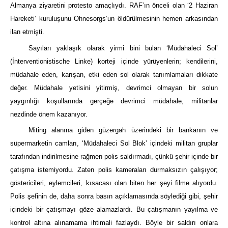
Almanya ziyaretini protesto amaçlıydı. RAF’ın önceli olan ‘2 Haziran
Hareketi’ kuruluşunu Ohnesorgs’un öldürülmesinin hemen arkasından
ilan etmişti.
Sayıları yaklaşık olarak yirmi bini bulan ‘Müdahaleci Sol’
(İnterventionistische Linke) korteji içinde yürüyenlerin; kendilerini,
müdahale eden, karışan, etki eden sol olarak tanımlamaları dikkate
değer. Müdahale yetisini yitirmiş, devrimci olmayan bir solun
yaygınlığı koşullarında gerçeğe devrimci müdahale, militanlar
nezdinde önem kazanıyor.
Miting alanına giden güzergah üzerindeki bir bankanın ve
süpermarketin camları, ‘Müdahaleci Sol Blok’ içindeki militan gruplar
tarafından indirilmesine rağmen polis saldırmadı, çünkü şehir içinde bir
çatışma istemiyordu. Zaten polis kameraları durmaksızın çalışıyor;
göstericileri, eylemcileri, kısacası olan biten her şeyi filme alıyordu.
Polis şefinin de, daha sonra basın açıklamasında söylediği gibi, şehir
içindeki bir çatışmayı göze alamazlardı. Bu çatışmanın yayılma ve
kontrol altına alınamama ihtimali fazlaydı. Böyle bir saldırı onlara