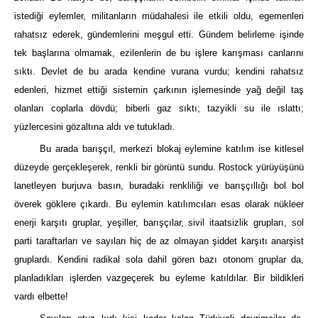
istediği eylemler, militanların müdahalesi ile etkili oldu, egemenleri
rahatsız ederek, gündemlerini meşgul etti. Gündem belirleme işinde
tek başlarına olmamak, ezilenlerin de bu işlere karışması canlarını
sıktı. Devlet de bu arada kendine vurana vurdu; kendini rahatsız
edenleri, hizmet ettiği sistemin çarkının işlemesinde yağ değil taş
olanları coplarla dövdü; biberli gaz sıktı; tazyikli su ile ıslattı;
yüzlercesini gözaltına aldı ve tutukladı.
Bu arada barışçıl, merkezi blokaj eylemine katılım ise kitlesel
düzeyde gerçekleşerek, renkli bir görüntü sundu. Rostock yürüyüşünü
lanetleyen burjuva basın, buradaki renkliliği ve barışçıllığı bol bol
överek göklere çıkardı. Bu eylemin katılımcıları esas olarak nükleer
enerji karşıtı gruplar, yeşiller, barışçılar, sivil itaatsizlik grupları, sol
parti taraftarları ve sayıları hiç de az olmayan şiddet karşıtı anarşist
gruplardı. Kendini radikal sola dahil gören bazı otonom gruplar da,
planladıkları işlerden vazgeçerek bu eyleme katıldılar. Bir bildikleri
vardı elbette!