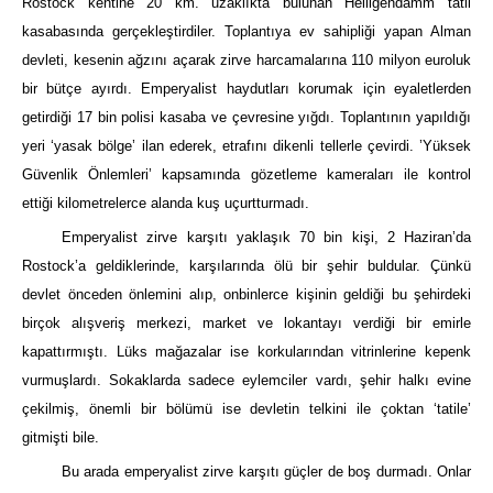
Rostock kentine 20 km. uzaklıkta bulunan Heiligendamm tatil
kasabasında gerçekleştirdiler. Toplantıya ev sahipliği yapan Alman
devleti, kesenin ağzını açarak zirve harcamalarına 110 milyon euroluk
bir bütçe ayırdı. Emperyalist haydutları korumak için eyaletlerden
getirdiği 17 bin polisi kasaba ve çevresine yığdı. Toplantının yapıldığı
yeri ‘yasak bölge’ ilan ederek, etrafını dikenli tellerle çevirdi. ’Yüksek
Güvenlik Önlemleri’ kapsamında gözetleme kameraları ile kontrol
ettiği kilometrelerce alanda kuş uçurtturmadı.
Emperyalist zirve karşıtı yaklaşık 70 bin kişi, 2 Haziran’da
Rostock’a geldiklerinde, karşılarında ölü bir şehir buldular. Çünkü
devlet önceden önlemini alıp, onbinlerce kişinin geldiği bu şehirdeki
birçok alışveriş merkezi, market ve lokantayı verdiği bir emirle
kapattırmıştı. Lüks mağazalar ise korkularından vitrinlerine kepenk
vurmuşlardı. Sokaklarda sadece eylemciler vardı, şehir halkı evine
çekilmiş, önemli bir bölümü ise devletin telkini ile çoktan ‘tatile’
gitmişti bile.
Bu arada emperyalist zirve karşıtı güçler de boş durmadı. Onlar