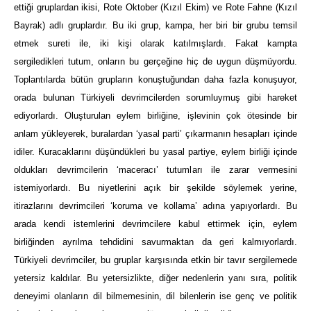
ettiği gruplardan ikisi, Rote Oktober (Kızıl Ekim) ve Rote Fahne (Kızıl
Bayrak) adlı gruplardır. Bu iki grup, kampa, her biri bir grubu temsil
etmek sureti ile, iki kişi olarak katılmışlardı. Fakat kampta
sergiledikleri tutum, onların bu gerçeğine hiç de uygun düşmüyordu.
Toplantılarda bütün grupların konuştuğundan daha fazla konuşuyor,
orada bulunan Türkiyeli devrimcilerden sorumluymuş gibi hareket
ediyorlardı. Oluşturulan eylem birliğine, işlevinin çok ötesinde bir
anlam yükleyerek, buralardan ‘yasal parti’ çıkarmanın hesapları içinde
idiler. Kuracaklarını düşündükleri bu yasal partiye, eylem birliği içinde
oldukları devrimcilerin ‘maceracı’ tutumları ile zarar vermesini
istemiyorlardı. Bu niyetlerini açık bir şekilde söylemek yerine,
itirazlarını devrimcileri ‘koruma ve kollama’ adına yapıyorlardı. Bu
arada kendi istemlerini devrimcilere kabul ettirmek için, eylem
birliğinden ayrılma tehdidini savurmaktan da geri kalmıyorlardı.
Türkiyeli devrimciler, bu gruplar karşısında etkin bir tavır sergilemede
yetersiz kaldılar. Bu yetersizlikte, diğer nedenlerin yanı sıra, politik
deneyimi olanların dil bilmemesinin, dil bilenlerin ise genç ve politik