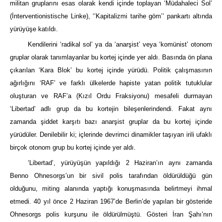
militan gruplarını esas olarak kendi içinde toplayan ‘Müdahaleci Sol’
(İnterventionistische Linke), ‘’Kapitalizmi tarihe göm’’ pankartı altında
yürüyüşe katıldı.
Kendilerini ‘radikal sol’ ya da ‘anarşist’ veya ‘komünist’ otonom
gruplar olarak tanımlayanlar bu kortej içinde yer aldı. Basında ön plana
çıkarılan ‘Kara Blok’ bu kortej içinde yürüdü. Politik çalışmasının
ağırlığını ‘RAF’ ve farklı ülkelerde hapiste yatan politik tutuklular
oluşturan ve RAF’a (Kızıl Ordu Fraksiyonu) mesafeli durmayan
‘Libertad’ adlı grup da bu kortejin bileşenlerindendi. Fakat aynı
zamanda şiddet karşıtı bazı anarşist gruplar da bu kortej içinde
yürüdüler. Denilebilir ki; içlerinde devrimci dinamikler taşıyan irili ufaklı
birçok otonom grup bu kortej içinde yer aldı.
‘Libertad’, yürüyüşün yapıldığı 2 Haziran’ın aynı zamanda
Benno Ohnesorgs’un bir sivil polis tarafından öldürüldüğü gün
olduğunu, miting alanında yaptığı konuşmasında belirtmeyi ihmal
etmedi. 40 yıl önce 2 Haziran 1967’de Berlin’de yapılan bir gösteride
Ohnesorgs polis kurşunu ile öldürülmüştü. Gösteri İran Şahı’nın