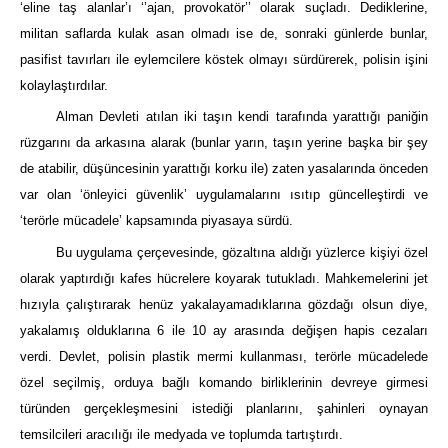
‘eline taş alanlar’ı ‘’ajan, provokatör’’ olarak suçladı. Dediklerine,
militan saflarda kulak asan olmadı ise de, sonraki günlerde bunlar,
pasifist tavırları ile eylemcilere köstek olmayı sürdürerek, polisin işini
kolaylaştırdılar.
Alman Devleti atılan iki taşın kendi tarafında yarattığı paniğin
rüzgarını da arkasına alarak (bunlar yarın, taşın yerine başka bir şey
de atabilir, düşüncesinin yarattığı korku ile) zaten yasalarında önceden
var olan ‘önleyici güvenlik’ uygulamalarını ısıtıp güncelleştirdi ve
‘terörle mücadele’ kapsamında piyasaya sürdü.
Bu uygulama çerçevesinde, gözaltına aldığı yüzlerce kişiyi özel
olarak yaptırdığı kafes hücrelere koyarak tutukladı. Mahkemelerini jet
hızıyla çalıştırarak henüz yakalayamadıklarına gözdağı olsun diye,
yakalamış olduklarına 6 ile 10 ay arasında değişen hapis cezaları
verdi. Devlet, polisin plastik mermi kullanması, terörle mücadelede
özel seçilmiş, orduya bağlı komando birliklerinin devreye girmesi
türünden gerçekleşmesini istediği planlarını, şahinleri oynayan
temsilcileri aracılığı ile medyada ve toplumda tartıştırdı.