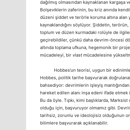
dağılmış olmasından kaynaklanan kargaşa ve k
Bolşeviklerin zaferinin, bu kriz anında kendi
düzeni şiddet ve terörle koruma altına alan 
kaynaklandığını söylüyor. Şiddetin, terörün
toplum ve düzen kurmadaki rolüyle de ilgile
geçirebildiler, çünkü daha devrim-öncesi d
altında toplama ufkuna, hegemonik bir projey
mücadeleyi, bir
vlast
mücadelesine yükseltme
Hobbes’un teorisi, uygun bir edinimle Mar
Hobbes, politik tarihe başvurarak doğrulanab
bahsediyor: devrimlerin işleyiş mantığından. 
hareket edilen alanı inşa edeni ifade etmek i
Bu da öyle. Tıpkı, kimi başlıklarda, Marksist
olduğu için, başvuruyor olmamız gibi. Devriml
tarihsiz, zorunlu ve ideolojisiz olduğunun ont
bilimlere başvurarak açıklanabilir.