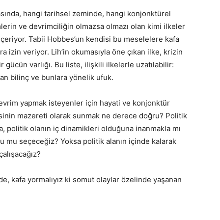
nda, hangi tarihsel zeminde, hangi konjonktürel
erin ve devrimciliğin olmazsa olmazı olan kimi ilkeler
içeriyor. Tabii Hobbes’un kendisi bu meselelere kafa
 izin veriyor. Lih’in okumasıyla öne çıkan ilke, krizin
ücün varlığı. Bu liste, ilişkili ilkelerle uzatılabilir:
an bilinç ve bunlara yönelik ufuk.
devrim yapmak isteyenler için hayati ve konjonktür
esinin mazereti olarak sunmak ne derece doğru? Politik
 politik olanın iç dinamikleri olduğuna inanmakla mı
nu mu seçeceğiz? Yoksa politik alanın içinde kalarak
çalışacağız?
de, kafa yormalıyız ki somut olaylar özelinde yaşanan