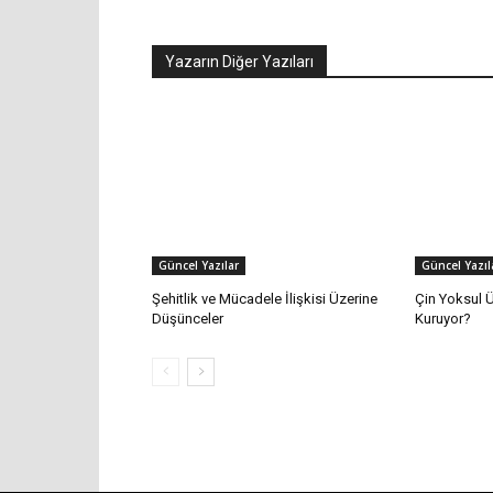
Yazarın Diğer Yazıları
Güncel Yazılar
Güncel Yazıl
Şehitlik ve Mücadele İlişkisi Üzerine
Çin Yoksul Ü
Düşünceler
Kuruyor?