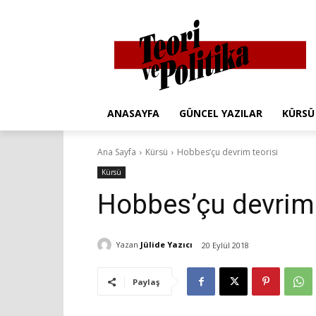
ANASAYFA
GÜNCEL YAZILAR
KÜRSÜ
Ana Sayfa
Kürsü
Hobbes’çu devrim teorisi
Kürsü
Hobbes’çu devrim 
Yazan
Jülide Yazıcı
20 Eylül 2018
Paylaş