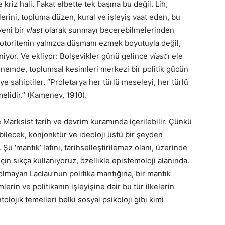
riz hali. Fakat elbette tek başına bu değil. Lih,
lerini, topluma düzen, kural ve işleyiş vaat eden, bu
yeni bir
vlast
olarak sunmayı becerebilmelerinden
, otoritenin yalnızca düşmanı ezmek boyutuyla değil,
niyor. Ve ekliyor: Bolşevikler günü gelince
vlast
’ı ele
önemde, toplumsal kesimleri merkezi bir politik gücün
e sahiptiler. “Proletarya her türlü meseleyi, her türlü
lidir.” (Kamenev, 1910).
ksist tarih ve devrim kuramında içerilebilir. Çünkü
ilecek, konjonktür ve ideoloji üstü bir şeyden
Şu ‘mantık’ lafını, tarihselleştirilemez olanı, üzerinde
çin sıkça kullanıyoruz, özellikle epistemoloji alanında.
 olmayan Laclau’nun politika mantığına, bir mantık
erin ve politikanın işleyişine dair bu tür ilkelerin
olojik temelleri belki sosyal psikoloji gibi kimi