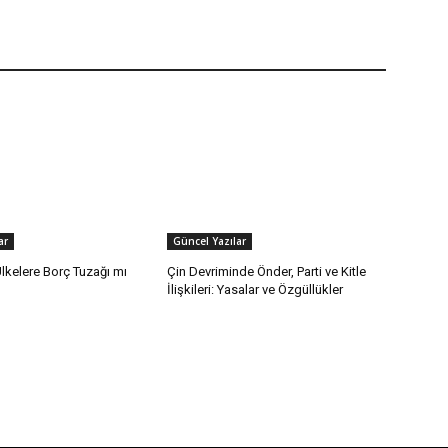
ar
Güncel Yazılar
lkelere Borç Tuzağı mı
Çin Devriminde Önder, Parti ve Kitle
İlişkileri: Yasalar ve Özgüllükler