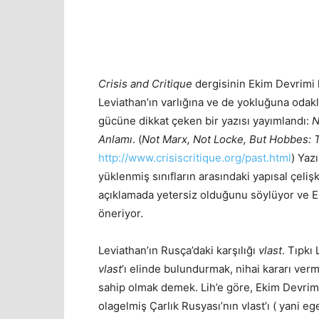
Crisis and Critique
dergisinin Ekim Devrimi k
Leviathan’ın varlığına ve de yokluğuna odakla
gücüne dikkat çeken bir yazısı yayımlandı:
N
Anlamı
. (
Not Marx, Not Locke, But Hobbes: 
http://www.crisiscritique.org/past.html
) Yaz
yüklenmiş sınıfların arasındaki yapısal çeli
açıklamada yetersiz olduğunu söylüyor ve E
öneriyor.
Leviathan’ın Rusça’daki karşılığı
vlast
. Tıpkı
vlast
’ı elinde bulundurmak, nihai kararı ver
sahip olmak demek. Lih’e göre, Ekim Devrim
olagelmiş Çarlık Rusyası’nın vlast’ı ( yani 