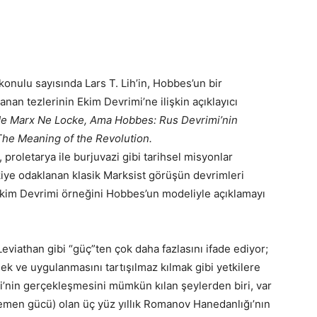
onulu sayısında Lars T. Lih’in, Hobbes’un bir
nan tezlerinin Ekim Devrimi’ne ilişkin açıklayıcı
e Marx Ne Locke, Ama Hobbes: Rus Devrimi’nin
The Meaning of the Revolution.
ı, proletarya ile burjuvazi gibi tarihsel misyonlar
şkiye odaklanan klasik Marksist görüşün devrimleri
kim Devrimi örneğini Hobbes’un modeliyle açıklamayı
 Leviathan gibi “güç”ten çok daha fazlasını ifade ediyor;
mek ve uygulanmasını tartışılmaz kılmak gibi yetkilere
i’nin gerçekleşmesini mümkün kılan şeylerden biri, var
egemen gücü) olan üç yüz yıllık Romanov Hanedanlığı’nın