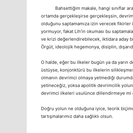
Bahsettiğim makale, hangi sınıflar arası
ortamda gerçekleşirse gerçekleşsin, devriml
olduğunu saptamamıza izin verecek fikirler 
yormuyor, fakat Lih’in okuması bu saptamalara
ve krizi değerlendirebilecek, iktidara aday bir g
Örgüt, ideolojik hegemonya, disiplin, dışarıd
O halde, eğer bu ilkeler bugün ya da yarın 
üstüyse, konjonktürü bu ilkelerin silikleşm
olmanın devrimci olmaya yetmediği durumda,
yetineceğiz, yoksa apolitik devrimcilik yolu
devrimci ilkeleri usulünce dillendirmeye mi 
Doğru yolun ne olduğuna iyice, teorik biçim
tartışmalarımız daha sağlıklı olsun.