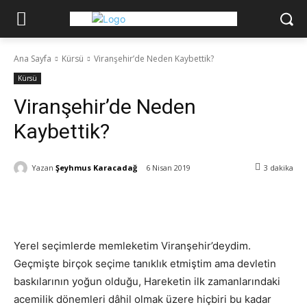
Ana Sayfa
Kürsü
Viranşehir’de Neden Kaybettik?
Kürsü
Viranşehir’de Neden
Kaybettik?
Yazan
Şeyhmus Karacadağ
6 Nisan 2019
3
dakika
Yerel seçimlerde memleketim Viranşehir’deydim.
Geçmişte birçok seçime tanıklık etmiştim ama devletin
baskılarının yoğun olduğu, Hareketin ilk zamanlarındaki
acemilik dönemleri dâhil olmak üzere hiçbiri bu kadar