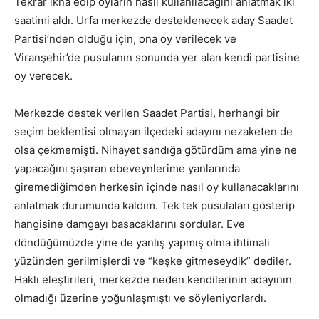
Tekrar ikna edip oyların nasıl kullanılacağını anlatmak iki
saatimi aldı. Urfa merkezde desteklenecek aday Saadet
Partisi’nden olduğu için, ona oy verilecek ve
Viranşehir’de pusulanın sonunda yer alan kendi partisine
oy verecek.
Merkezde destek verilen Saadet Partisi, herhangi bir
seçim beklentisi olmayan ilçedeki adayını nezaketen de
olsa çekmemişti. Nihayet sandığa götürdüm ama yine ne
yapacağını şaşıran ebeveynlerime yanlarında
giremediğimden herkesin içinde nasıl oy kullanacaklarını
anlatmak durumunda kaldım. Tek tek pusulaları gösterip
hangisine damgayı basacaklarını sordular. Eve
döndüğümüzde yine de yanlış yapmış olma ihtimali
yüzünden gerilmişlerdi ve “keşke gitmeseydik” dediler.
Haklı eleştirileri, merkezde neden kendilerinin adayının
olmadığı üzerine yoğunlaşmıştı ve söyleniyorlardı.