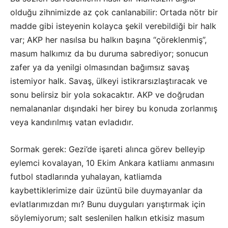
olduğu zihnimizde az çok canlanabilir: Ortada nötr bir
madde gibi isteyenin kolayca şekil verebildiği bir halk
var; AKP her nasılsa bu halkın başına “çöreklenmiş”,
masum halkımız da bu duruma sabrediyor; sonucun
zafer ya da yenilgi olmasından bağımsız savaş
istemiyor halk. Savaş, ülkeyi istikrarsızlaştıracak ve
sonu belirsiz bir yola sokacaktır. AKP ve doğrudan
nemalananlar dışındaki her birey bu konuda zorlanmış
veya kandırılmış vatan evladıdır.
Sormak gerek: Gezi’de işareti alınca görev belleyip
eylemci kovalayan, 10 Ekim Ankara katliamı anmasını
futbol stadlarında yuhalayan, katliamda
kaybettiklerimize dair üzüntü bile duymayanlar da
evlatlarımızdan mı? Bunu duyguları yarıştırmak için
söylemiyorum; salt seslenilen halkın etkisiz masum