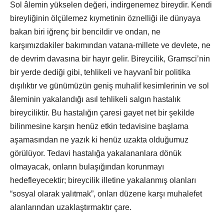
Sol âlemin yükselen değeri, indirgenemez bireydir. Kendi
bireyliğinin ölçülemez kıymetinin öznelliği ile dünyaya
bakan biri iğrenç bir bencildir ve ondan, ne
karşımızdakiler bakımından vatana-millete ve devlete, ne
de devrim davasına bir hayır gelir. Bireycilik, Gramsci’nin
bir yerde dediği gibi, tehlikeli ve hayvanî bir politika
dışılıktır ve günümüzün geniş muhalif kesimlerinin ve sol
âleminin yakalandığı asıl tehlikeli salgın hastalık
bireyciliktir. Bu hastalığın çaresi gayet net bir şekilde
bilinmesine karşın henüz etkin tedavisine başlama
aşamasından ne yazık ki henüz uzakta olduğumuz
görülüyor. Tedavi hastalığa yakalananlara dönük
olmayacak, onların bulaşığından korunmayı
hedefleyecektir; bireycilik illetine yakalanmış olanları
“sosyal olarak yalıtmak”, onları düzene karşı muhalefet
alanlarından uzaklaştırmaktır çare.