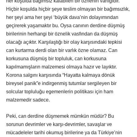
her koşulda bağımsız kalabilen bir öznenin varlığıdır.
Hiçbir koşulda hiçbir şeye teslim olmayan bir bağımsızlık,
her şeyi ama her şeyi ‘büyük dava’nin dolayımından
geçirerek yaşamaktır bu. Oysa canının derdine düşmüş
birilerinin herhangi bir öznelik vasfından da düşmüş
olacağı açıktır. Karşılaştığı bir olay karşısındaki tepkisi
can kurtarma derdi olan bir varlık özne olamaz. Can
korkusuna düşmüş bir topluluk, can korkusuna
kapılmamışların malzemesi olmaya hazır ve layıktır.
Korona salgını karşısında “Hayatta kalmaya dönük
bireysel panik”e indirgenmiş tutumlar sergileyen bir
solcular topluluğu egemenlerin politikası için ham
malzemedir sadece.
Peki, can derdine düşmemek mümkün müdür? Bu
sorunun devrimler ve karşı-devrimler, savaşlar ve
mücadeleler tarihi okumuş birilerine ya da Türkiye’nin