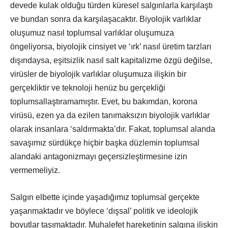
devede kulak olduğu türden küresel salgınlarla karşılaştı
ve bundan sonra da karşılaşacaktır. Biyolojik varlıklar
oluşumuz nasıl toplumsal varlıklar oluşumuza
öngeliyorsa, biyolojik cinsiyet ve ‘ırk’ nasıl üretim tarzları
dışındaysa, eşitsizlik nasıl salt kapitalizme özgü değilse,
virüsler de biyolojik varlıklar oluşumuza ilişkin bir
gerçekliktir ve teknoloji henüz bu gerçekliği
toplumsallaştıramamıştır. Evet, bu bakımdan, korona
virüsü, ezen ya da ezilen tanımaksızın biyolojik varlıklar
olarak insanlara ‘saldırmakta’dır. Fakat, toplumsal alanda
savaşımız sürdükçe hiçbir başka düzlemin toplumsal
alandaki antagonizmayı geçersizleştirmesine izin
vermemeliyiz.
Salgın elbette içinde yaşadığımız toplumsal gerçekte
yaşanmaktadır ve böylece ‘dışsal’ politik ve ideolojik
boyutlar taşımaktadır. Muhalefet hareketinin salgına ilişkin