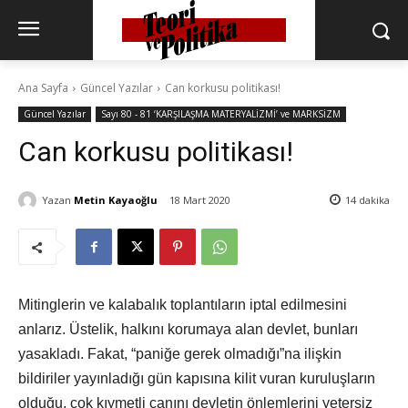
Ana Sayfa
Güncel Yazılar
Can korkusu politikası!
Güncel Yazılar
Sayı 80 - 81 ‘KARŞILAŞMA MATERYALİZMİ’ ve MARKSİZM
Can korkusu politikası!
Yazan
Metin Kayaoğlu
18 Mart 2020
14
dakika
Mitinglerin ve kalabalık toplantıların iptal edilmesini
anlarız. Üstelik, halkını korumaya alan devlet, bunları
yasakladı. Fakat, “paniğe gerek olmadığı”na ilişkin
bildiriler yayınladığı gün kapısına kilit vuran kuruluşların
olduğu, çok kıymetli canını devletin önlemlerini yetersiz