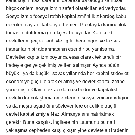
kamulaştırılması kararının da arasında olduğu kamusal
birçok önlemi sosyalizmin zaferi olarak ilan ediveriyorlar.
Sosyalizmle “sosyal refah kapitalizmi”ni ikiz kardeş kabul
edenlerin ayranı kabarıyor hemen. Bu olayda kamuculuk
torbasını doldurma gerekçesi buluyorlar. Kapitalist
devletlerin gerçek tarihiyle ilgili liberal öğretiye fazlaca
inananların bir aldanmasının eseridir bu yanılsama.
Devletler kapitalizm boyunca esas olarak tek taraflı bir
iradeyle geriye çekilmiş ve ileri atılmıştır. Ayrıca bütün
büyük –ya da küçük– savaş yıllarında her kapitalist devlet
ekonomiye güçlü olarak el atmış ve devlet kapitalizmine
yönelmiştir. Olayın tek açıklaması budur ve kapitalist
devletin kamulaştırma önlemlerinin sosyalizmi andırdığını
ya da meşrulaştırdığını söyleyenlere öncelikle güçlü
devlet kapitalizmiyle Nazi Almanya’sını hatırlatmak
gerekir. Buna karşılık, İngiltere’nin tutumunu bu naif
yaklaşıma cepheden karşı çıkışın yine devlete ait iradenin