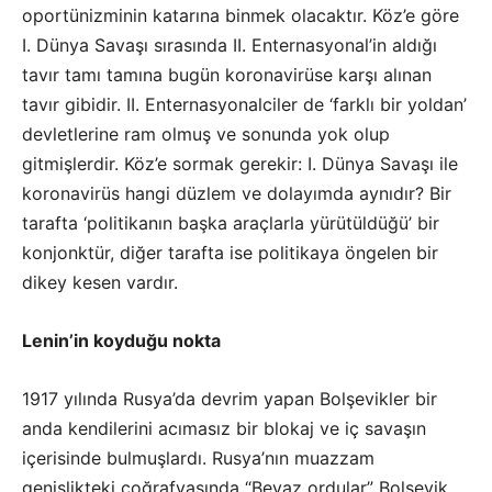
oportünizminin katarına binmek olacaktır. Köz’e göre
I. Dünya Savaşı sırasında II. Enternasyonal’in aldığı
tavır tamı tamına bugün koronavirüse karşı alınan
tavır gibidir. II. Enternasyonalciler de ‘farklı bir yoldan’
devletlerine ram olmuş ve sonunda yok olup
gitmişlerdir. Köz’e sormak gerekir: I. Dünya Savaşı ile
koronavirüs hangi düzlem ve dolayımda aynıdır? Bir
tarafta ‘politikanın başka araçlarla yürütüldüğü’ bir
konjonktür, diğer tarafta ise politikaya öngelen bir
dikey kesen vardır.
Lenin’in koyduğu nokta
1917 yılında Rusya’da devrim yapan Bolşevikler bir
anda kendilerini acımasız bir blokaj ve iç savaşın
içerisinde bulmuşlardı. Rusya’nın muazzam
genişlikteki coğrafyasında “Beyaz ordular” Bolşevik