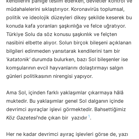
kendilerini paniğe teslim ederken, devletler kontrol ve
müdahalelerini sıklaştırıyor. Koronavirüs toplumsal,
politik ve ideolojik düzeyleri dikey şekilde keserek bu
konuda kafa yoranları şaşkınlığa ve felce uğratıyor.
Türkiye Solu da söz konusu şaşkınlık ve felçten
nasibini elbette alıyor. Solun birçok bileşeni açıklanan
bilgileri edinmeden yansıtarak kendilerini tam bir
‘
katatonik’
durumda bulurken, bazı Sol bileşenler ise
komşularının evcil hayvanlarını dolaştırmayı salgın
günleri politikasının nirengisi yapıyor.
Ama Sol, içinden farklı yaklaşımlar çıkarmaya hâlâ
muktedir. Bu yaklaşımlar genel Sol dalganın içinde
devrimci ayıraçlar işlevi görmektedir. Bahsettiğimiz
1
Köz Gazetesi
’nde çıkan bir yazıdır
.
Her ne kadar devrimci ayıraç işlevleri görse de, yazı