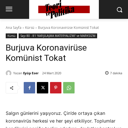
Ana Sayfa
Kürsü
Burjuva Koronavirüse Komünist Tokat
Kürsü
Sayı 80 - 81 ‘KARŞILAŞMA MATERYALİZMİ’ ve MARKSİZM
Burjuva Koronavirüse
Komünist Tokat
Yazan
Eyüp Eser
24 Mart 2020
7
dakika
Salgın günlerini yaşıyoruz. Çin’de ortaya çıkan
koronavirüs herkesi ve her şeyi etkiliyor. Toplumlar