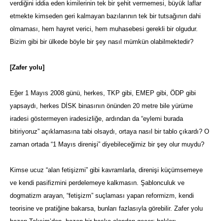
verdiğini iddia eden kimilerinin tek bir şehit vermemesi, büyük laflar
etmekte kimseden geri kalmayan bazılarının tek bir tutsağının dahi
olmaması, hem hayret verici, hem muhasebesi gerekli bir olgudur.
Bizim gibi bir ülkede böyle bir şey nasıl mümkün olabilmektedir?
[Zafer yolu]
Eğer 1 Mayıs 2008 günü, herkes, TKP gibi, EMEP gibi, ÖDP gibi
yapsaydı, herkes DİSK binasının önünden 20 metre bile yürüme
iradesi göstermeyen iradesizliğe, ardından da “eylemi burada
bitiriyoruz” açıklamasına tabi olsaydı, ortaya nasıl bir tablo çıkardı? O
zaman ortada “1 Mayıs direnişi” diyebileceğimiz bir şey olur muydu?
Kimse ucuz “alan fetişizmi” gibi kavramlarla, direnişi küçümsemeye
ve kendi pasifizmini perdelemeye kalkmasın. Şablonculuk ve
dogmatizm arayan, “fetişizm” suçlaması yapan reformizm, kendi
teorisine ve pratiğine bakarsa, bunları fazlasıyla görebilir. Zafer yolu