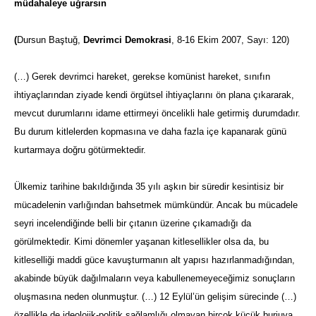
müdahaleye uğrarsın
(
Dursun Baştuğ,
Devrimci Demokrasi
, 8-16 Ekim 2007, Sayı: 120)
(…) Gerek devrimci hareket, gerekse komünist hareket, sınıfın
ihtiyaçlarından ziyade kendi örgütsel ihtiyaçlarını ön plana çıkararak,
mevcut durumlarını idame ettirmeyi öncelikli hale getirmiş durumdadır.
Bu durum kitlelerden kopmasına ve daha fazla içe kapanarak günü
kurtarmaya doğru götürmektedir.
Ülkemiz tarihine bakıldığında 35 yılı aşkın bir süredir kesintisiz bir
mücadelenin varlığından bahsetmek mümkündür. Ancak bu mücadele
seyri incelendiğinde belli bir çıtanın üzerine çıkamadığı da
görülmektedir. Kimi dönemler yaşanan kitlesellikler olsa da, bu
kitleselliği maddi güce kavuşturmanın alt yapısı hazırlanmadığından,
akabinde büyük dağılmaların veya kabullenemeyeceğimiz sonuçların
oluşmasına neden olunmuştur. (…) 12 Eylül’ün gelişim sürecinde (…)
özellikle de ideolojik-politik sağlamlığı olmayan birçok küçük burjuva