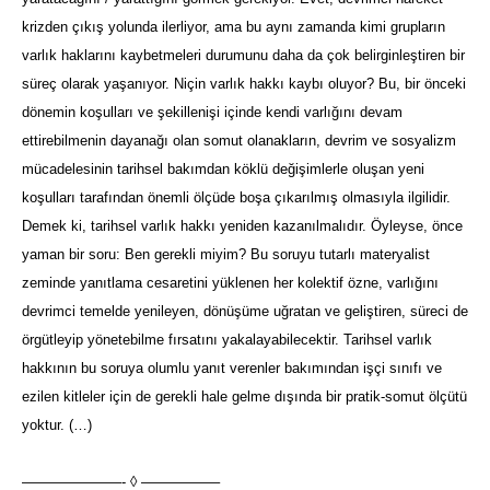
krizden çıkış yolunda ilerliyor, ama bu aynı zamanda kimi grupların
varlık haklarını kaybetmeleri durumunu daha da çok belirginleştiren bir
süreç olarak yaşanıyor. Niçin varlık hakkı kaybı oluyor? Bu, bir önceki
dönemin koşulları ve şekillenişi içinde kendi varlığını devam
ettirebilmenin dayanağı olan somut olanakların, devrim ve sosyalizm
mücadelesinin tarihsel bakımdan köklü değişimlerle oluşan yeni
koşulları tarafından önemli ölçüde boşa çıkarılmış olmasıyla ilgilidir.
Demek ki, tarihsel varlık hakkı yeniden kazanılmalıdır. Öyleyse, önce
yaman bir soru: Ben gerekli miyim? Bu soruyu tutarlı materyalist
zeminde yanıtlama cesaretini yüklenen her kolektif özne, varlığını
devrimci temelde yenileyen, dönüşüme uğratan ve geliştiren, süreci de
örgütleyip yönetebilme fırsatını yakalayabilecektir. Tarihsel varlık
hakkının bu soruya olumlu yanıt verenler bakımından işçi sınıfı ve
ezilen kitleler için de gerekli hale gelme dışında bir pratik-somut ölçütü
yoktur. (…)
———————- ◊ —————–