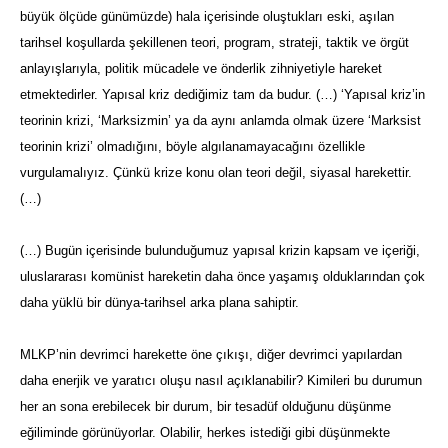
büyük ölçüde günümüzde) hala içerisinde oluştukları eski, aşılan
tarihsel koşullarda şekillenen teori, program, strateji, taktik ve örgüt
anlayışlarıyla, politik mücadele ve önderlik zihniyetiyle hareket
etmektedirler. Yapısal kriz dediğimiz tam da budur. (…) ‘Yapısal kriz’in
teorinin krizi, ‘Marksizmin’ ya da aynı anlamda olmak üzere ‘Marksist
teorinin krizi’ olmadığını, böyle algılanamayacağını özellikle
vurgulamalıyız. Çünkü krize konu olan teori değil, siyasal harekettir.
(…)
(…) Bugün içerisinde bulunduğumuz yapısal krizin kapsam ve içeriği,
uluslararası komünist hareketin daha önce yaşamış olduklarından çok
daha yüklü bir dünya-tarihsel arka plana sahiptir.
MLKP’nin devrimci harekette öne çıkışı, diğer devrimci yapılardan
daha enerjik ve yaratıcı oluşu nasıl açıklanabilir? Kimileri bu durumun
her an sona erebilecek bir durum, bir tesadüf olduğunu düşünme
eğiliminde görünüyorlar. Olabilir, herkes istediği gibi düşünmekte