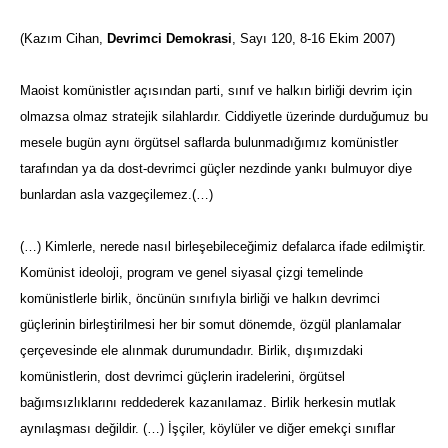
(Kazım Cihan,
Devrimci Demokrasi
, Sayı 120, 8-16 Ekim 2007)
Maoist komünistler açısından parti, sınıf ve halkın birliği devrim için
olmazsa olmaz stratejik silahlardır. Ciddiyetle üzerinde durduğumuz bu
mesele bugün aynı örgütsel saflarda bulunmadığımız komünistler
tarafından ya da dost-devrimci güçler nezdinde yankı bulmuyor diye
bunlardan asla vazgeçilemez.(…)
(…) Kimlerle, nerede nasıl birleşebileceğimiz defalarca ifade edilmiştir.
Komünist ideoloji, program ve genel siyasal çizgi temelinde
komünistlerle birlik, öncünün sınıfıyla birliği ve halkın devrimci
güçlerinin birleştirilmesi her bir somut dönemde, özgül planlamalar
çerçevesinde ele alınmak durumundadır. Birlik, dışımızdaki
komünistlerin, dost devrimci güçlerin iradelerini, örgütsel
bağımsızlıklarını reddederek kazanılamaz. Birlik herkesin mutlak
aynılaşması değildir. (…) İşçiler, köylüler ve diğer emekçi sınıflar