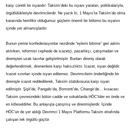
karşı cüretli bir isyandır. Taksim’deki bu isyanı yaratan, politikalarıyla,
örgütlülükleriyle devrimcilerdir. Ne yazık ki, 1 Mayıs’ta Taksim’de olma
kararında hemfikir olduğumuz güçlerin önemli bir bölümü bu isyanın
içinde yer almamışlardır.
Bunun yerine konfederasyonlar nezdinde “eylemi bitirme” geri adımı
atılırken, reformist cephede de icazetçi, pazarlıkçı, çatışmadan ve
direnişten uzak tavırlar geliştirilmiştir. Bunları direniş olarak
değerlendirmek, direnenlere karşı haksızlıktır. İcazet, isyan değildir.
İcazet sınırları içinde isyan edilemez. Devrimcilerin önderliğinde bir
direnişle icazet reddedilerek, Taksim statükosuna karşı isyan
edilmiştir. Şişli’de, Pangaltı’da, Bomonti’de, Cihangir’de… kısacası
Taksim çevresindeki bütün cadde ve sokaklarda HÖC’lüler en önde ve
en kitleseldirler. Bu anlayışla çatışmış ve direnmişlerdir. İçinde
HÖC’ün de yer aldığı Devrimci 1 Mayıs Platformu Taksim etrafında
çatışan tek örgütlü güçtür.