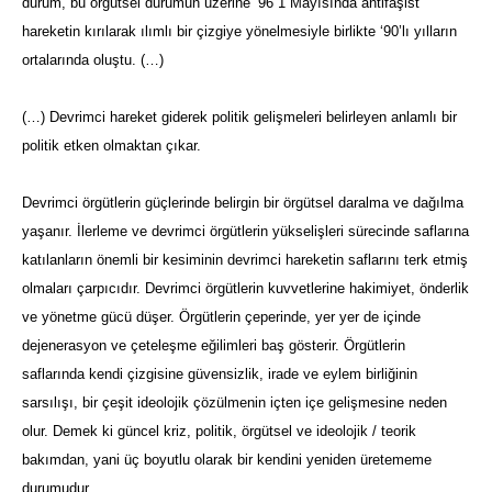
durum, bu örgütsel durumun üzerine ’96 1 Mayısında antifaşist
hareketin kırılarak ılımlı bir çizgiye yönelmesiyle birlikte ‘90’lı yılların
ortalarında oluştu. (…)
(…) Devrimci hareket giderek politik gelişmeleri belirleyen anlamlı bir
politik etken olmaktan çıkar.
Devrimci örgütlerin güçlerinde belirgin bir örgütsel daralma ve dağılma
yaşanır. İlerleme ve devrimci örgütlerin yükselişleri sürecinde saflarına
katılanların önemli bir kesiminin devrimci hareketin saflarını terk etmiş
olmaları çarpıcıdır. Devrimci örgütlerin kuvvetlerine hakimiyet, önderlik
ve yönetme gücü düşer. Örgütlerin çeperinde, yer yer de içinde
dejenerasyon ve çeteleşme eğilimleri baş gösterir. Örgütlerin
saflarında kendi çizgisine güvensizlik, irade ve eylem birliğinin
sarsılışı, bir çeşit ideolojik çözülmenin içten içe gelişmesine neden
olur. Demek ki güncel kriz, politik, örgütsel ve ideolojik / teorik
bakımdan, yani üç boyutlu olarak bir kendini yeniden üretememe
durumudur.