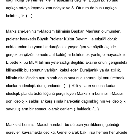
dağınıklığı ve yetmezliklerini aşabilmiş değiller. Bugün bu sorunu
açıkça ortaya koymak zorundayız ve 8. Oturum da bunu açıkça
belirtmiştir. (…)
Marksizm-Leninizm-Maoizm biliminin Başkan Mao’nun ölümünden,
proleter hareketin Büyük Proleter Kültür Devrimi ile eriştiği doruk
noktasından bu yana bir durağanlık yaşadığını ve büyük ölçüde
gerçekleri çözümlemede atıl kaldığını belirlemek yanlış olmayacaktır.
Elbette ki bu MLM bilimin yetersizliği değildir; aksine onun içeriğindeki
bilimsellik bu sorunun varlığını kabul eder. Durağanlık ya da atıllık,
bilimin niteliğinden ayrı olarak onun savunucularının, işi onu üretmek
olanların ideolojik duruşundandır. (…) 70’li yılların sonuna kadar
ideolojik planda üstünlüğünü perçinleyen Marksizm-Leninizm-Maoizm
son ideolojik saldırılar karşısında hareketin dağınıklığının ve ideolojik
savruluşların bir sonucu olarak gerilemiş haldedir. (…)
Marksist-Leninist-Maoist hareket, bu sürecin yeniliklerini, getirdiği
görevleri kavramakta gecikti. Genel olarak bakılırsa hemen her ülkede