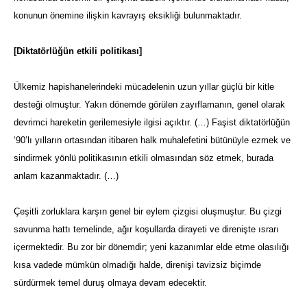
konunun önemine ilişkin kavrayış eksikliği bulunmaktadır.
[Diktatörlüğün etkili politikası]
Ülkemiz hapishanelerindeki mücadelenin uzun yıllar güçlü bir kitle
desteği olmuştur. Yakın dönemde görülen zayıflamanın, genel olarak
devrimci hareketin gerilemesiyle ilgisi açıktır. (…) Faşist diktatörlüğün
‘90’lı yılların ortasından itibaren halk muhalefetini bütünüyle ezmek ve
sindirmek yönlü politikasının etkili olmasından söz etmek, burada
anlam kazanmaktadır. (…)
Çeşitli zorluklara karşın genel bir eylem çizgisi oluşmuştur. Bu çizgi
savunma hattı temelinde, ağır koşullarda dirayeti ve direnişte ısrarı
içermektedir. Bu zor bir dönemdir; yeni kazanımlar elde etme olasılığı
kısa vadede mümkün olmadığı halde, direnişi tavizsiz biçimde
sürdürmek temel duruş olmaya devam edecektir.