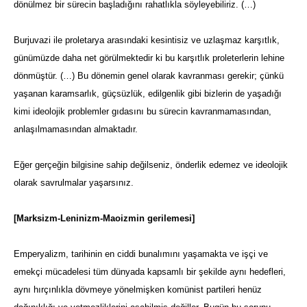
dönülmez bir sürecin başladığını rahatlıkla söyleyebiliriz. (…)
Burjuvazi ile proletarya arasındaki kesintisiz ve uzlaşmaz karşıtlık,
günümüzde daha net görülmektedir ki bu karşıtlık proleterlerin lehine
dönmüştür. (…) Bu dönemin genel olarak kavranması gerekir; çünkü
yaşanan karamsarlık, güçsüzlük, edilgenlik gibi bizlerin de yaşadığı
kimi ideolojik problemler gıdasını bu sürecin kavranmamasından,
anlaşılmamasından almaktadır.
Eğer gerçeğin bilgisine sahip değilseniz, önderlik edemez ve ideolojik
olarak savrulmalar yaşarsınız.
[Marksizm-Leninizm-Maoizmin gerilemesi]
Emperyalizm, tarihinin en ciddi bunalımını yaşamakta ve işçi ve
emekçi mücadelesi tüm dünyada kapsamlı bir şekilde aynı hedefleri,
aynı hırçınlıkla dövmeye yönelmişken komünist partileri henüz