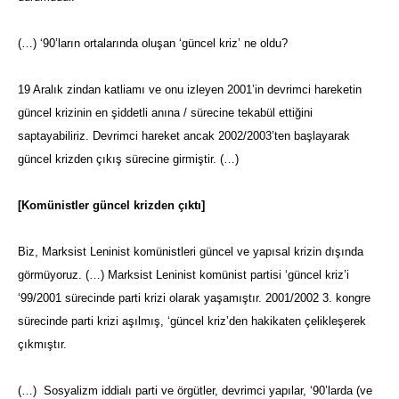
(…) ‘90’ların ortalarında oluşan ‘güncel kriz’ ne oldu?
19 Aralık zindan katliamı ve onu izleyen 2001’in devrimci hareketin
güncel krizinin en şiddetli anına / sürecine tekabül ettiğini
saptayabiliriz. Devrimci hareket ancak 2002/2003’ten başlayarak
güncel krizden çıkış sürecine girmiştir. (…)
[Komünistler güncel krizden çıktı]
Biz, Marksist Leninist komünistleri güncel ve yapısal krizin dışında
görmüyoruz. (…) Marksist Leninist komünist partisi ‘güncel kriz’i
‘99/2001 sürecinde parti krizi olarak yaşamıştır. 2001/2002 3. kongre
sürecinde parti krizi aşılmış, ‘güncel kriz’den hakikaten çelikleşerek
çıkmıştır.
(…) Sosyalizm iddialı parti ve örgütler, devrimci yapılar, ‘90’larda (ve