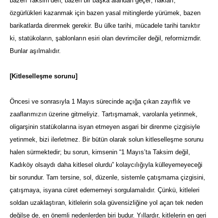
bazen Taksim’den, bazen bir başka alandan geçer; hakları,
özgürlükleri kazanmak için bazen yasal mitinglerde yürümek, bazen
barikatlarda direnmek gerekir. Bu ülke tarihi, mücadele tarihi tanıktır
ki, statükoların, şablonların esiri olan devrimciler değil, reformizmdir.
Bunlar aşılmalıdır.
[Kitleselleşme sorunu]
Öncesi ve sonrasıyla 1 Mayıs sürecinde açığa çıkan zayıflık ve
zaaflarımızın üzerine gitmeliyiz. Tartışmamak, varolanla yetinmek,
oligarşinin statükolarına isyan etmeyen asgari bir direnme çizgisiyle
yetinmek, bizi ilerletmez. Bir bütün olarak solun kitleselleşme sorunu
halen sürmektedir; bu sorun, kimsenin “1 Mayıs’ta Taksim değil,
Kadıköy olsaydı daha kitlesel olurdu” kolaycılığıyla külleyemeyeceği
bir sorundur. Tam tersine, sol, düzenle, sistemle çatışmama çizgisini,
çatışmaya, isyana cüret edememeyi sorgulamalıdır. Çünkü, kitleleri
soldan uzaklaştıran, kitlelerin sola güvensizliğine yol açan tek neden
değilse de, en önemli nedenlerden biri budur. Yıllardır, kitlelerin en geri