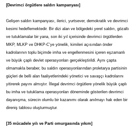
[Devrimci örgütlere saldırı kampanyası]
Gelişen saldırı kampanyası, ilerici, yurtsever, demokratik ve devrimci
kesimi hedeflemektedir. Bir dizi alan ve bölgedeki yerel saldırı, gözaltı
ve tutuklamalar bir yana, son iki yıl içerisinde devrimci örgütlerden
MKP, MLKP ve DHKP-C’ye yönelik, kimileri açısından önder
kadrolarının toplu biçimde imha ve engellenmesini içeren eşzamanlı
ve büyük çaplı devlet operasyonları gerçekleştirildi. Aynı çapta
olmamakla beraber, bu saldırı operasyonlarından proletarya partisinin
güçleri de belli alan faaliyetlerindeki yönetici ve savaşçı kadrolarını
yitirerek payını almıştır. İllegal devrimci örgütlere yönelik büyük çaplı
bu imha ve tutuklama operasyonları döneminde gösterilen devrimci
dayanışma, sürecin olumlu bir kazanımı olarak anılmayı hak eden bir
direniş tablosu oluşturmuştur.
[35 mücadele yılı ve Parti omurgasında yıkım]