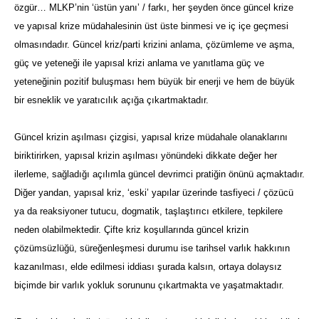
özgür… MLKP’nin ‘üstün yanı’ / farkı, her şeyden önce güncel krize
ve yapısal krize müdahalesinin üst üste binmesi ve iç içe geçmesi
olmasındadır. Güncel kriz/parti krizini anlama, çözümleme ve aşma,
güç ve yeteneği ile yapısal krizi anlama ve yanıtlama güç ve
yeteneğinin pozitif buluşması hem büyük bir enerji ve hem de büyük
bir esneklik ve yaratıcılık açığa çıkartmaktadır.
Güncel krizin aşılması çizgisi, yapısal krize müdahale olanaklarını
biriktirirken, yapısal krizin aşılması yönündeki dikkate değer her
ilerleme, sağladığı açılımla güncel devrimci pratiğin önünü açmaktadır.
Diğer yandan, yapısal kriz, ‘eski’ yapılar üzerinde tasfiyeci / çözücü
ya da reaksiyoner tutucu, dogmatik, taşlaştırıcı etkilere, tepkilere
neden olabilmektedir. Çifte kriz koşullarında güncel krizin
çözümsüzlüğü, süreğenleşmesi durumu ise tarihsel varlık hakkının
kazanılması, elde edilmesi iddiası şurada kalsın, ortaya dolaysız
biçimde bir varlık yokluk sorununu çıkartmakta ve yaşatmaktadır.