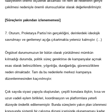
faaliyetlerin önemli ölçülerde aksaması ve hem de hedeflerin geriye
çekilmesi nedeniyle önemli olumsuzluklar olarak değerlendirilmiştir.
[Süreçlerin yakından izlenememesi]
7. Oturum, Proletarya Partisi’nin gerçekliğini, derinlerdeki ideolojik
savrulmayı ve gerilemeyi açığa çıkartmakta yetersiz kalmıştır. (…)
Örgütsel durumumuzun bir bütün olarak yürütülmesi mümkün
kılmadığı durumda, politik süreç gerektirse de kampanyalar açmak
esas olarak belirsizliklere, yılgınlığa, durağanlığa, güvensizliklere
neden olmaktadır. Tam da bu nedenlerle merkezi kampanya
düzenlenmesinden kaçınılmıştır.
Çok sayıda siyasi yapıyla oluşturulan, çeşitli konulara ilişkin, kısa ve
uzun vadeli eylem birlikleri, koordinasyon ve platformlara yeterli
düzeyde önderlik edilememiştir. Bunda süreçlerin yakın plan izlenmesi
konusunda sistemli bir çalışma düzeni içerisinde olunamaması kadar,