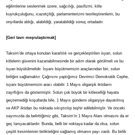
eğilimlerine seslenmek üzere, sağcılığı, pasifizmi, kitle
kuyrukçuluğunu, icazetçiliği, parlamenterizmi teorileştirenlerin, bu
onyıllarda aldığı, alabildiği, yaratabildiği sonuç ortadadır.
[Geri tavrı meşrulaştırmak]
Taksim’de ortaya konulan kararlılık ve gerçekleştirilen isyan, solun
kitlelerin güvenini kazanabilmesinde bir adım olarak görülmeli ve bu
isyan büyütülmelidir. İsyanı büyütmemizin araçlarından biri, solun
birliğini sağlamaktır. Çağrısını yaptığımız Devrimci Demokratik Cephe,
isyanı büyütmemizin aracı olabilir. 1 Mayıs oligarşik iktidarın
zayıflığını da göstermiştir. Solun çok büyük bir kitleselliği hayata
geçiremediği koşullarda bile, 1 Mayıs gündemi oligarşiye dayatılmış
ve AKP iktidarı bu noktada sıkıştırılıp teşhir edilebilmiştir. Ve önceki
sayımızda da belirttiğimiz gibi, Taksim’in 1 Mayıs Alanı olmasını da er
geç tanıyacaklardır. Bunda, belli bir noktaya kadar da olsa, solun
çeşitli kesimlerinin birlikteliğini sağlamış olmanın payı vardı. Bu birlik