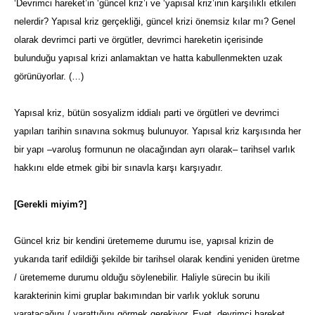
‘Devrimci hareket’in ‘güncel kriz’i ve ‘yapısal kriz’inin karşılıklı etkileri
nelerdir? Yapısal kriz gerçekliği, güncel krizi önemsiz kılar mı? Genel
olarak devrimci parti ve örgütler, devrimci hareketin içerisinde
bulunduğu yapısal krizi anlamaktan ve hatta kabullenmekten uzak
görünüyorlar. (…)
Yapısal kriz, bütün sosyalizm iddialı parti ve örgütleri ve devrimci
yapıları tarihin sınavına sokmuş bulunuyor. Yapısal kriz karşısında her
bir yapı –varoluş formunun ne olacağından ayrı olarak– tarihsel varlık
hakkını elde etmek gibi bir sınavla karşı karşıyadır.
[Gerekli miyim?]
Güncel kriz bir kendini üretememe durumu ise, yapısal krizin de
yukarıda tarif edildiği şekilde bir tarihsel olarak kendini yeniden üretme
/ üretememe durumu olduğu söylenebilir. Haliyle sürecin bu ikili
karakterinin kimi gruplar bakımından bir varlık yokluk sorunu
yaratacağını / yarattığını görmek gerekiyor. Evet, devrimci hareket