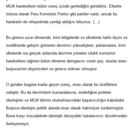
MLM hareketlerin bütün süreç içinde gerilediğini görebiliriz. Elbette
istisna olarak Peru Komünist Partisi gibi partiler vardı; ancak bu
hareketin de nihayetinde yenilgi aldığını biliyoruz. (…)
Bu görece uzun dönemde, kimi bölgelerde ve ülkelerde farklı biçim ve
özelliklerde gelişim gösteren devrimci yükselişlere, parlamalara, kimi
ülkelerde ise gerçek anlamda devrime yönelen silahlı komünist
hareketlere rağmen bütün döneme damgasını vuran şey, uluslar arası
burjuvazinin düşünceleri ve görece istikrarı olmuştur.
O günden bugüne kadar geçen süreç, esas olarak bu özelliklere
sahiptir. Bu da devrimlerin kumandasına, önderliğine proleter
ideolojinin ve MLM bilimin oturtulmasındaki başarısızlığın kabulüdür.
Burjuva ideolojisi politik alanda esas olarak hakimiyet sürdürmüştür.
Buna karşı mücadelede ideolojik düzeydeki hatalarımızı düzeltmeden
ilerleyemeyiz.