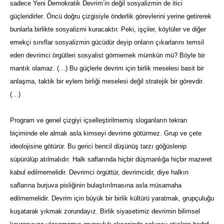
sadece Yeni Demokratik Devrim’in değil sosyalizmin de itici
güçleridirler. Öncü doğru çizgisiyle önderlik görevlerini yerine getirerek
bunlarla birlikte sosyalizmi kuracaktır. Peki, işçiler, köylüler ve diğer
emekçi sınıflar sosyalizmin gücüdür deyip onların çıkarlarını temsil
eden devrimci örgütleri sosyalist görmemek mümkün mü? Böyle bir
mantık olamaz. (…) Bu güçlerle devrim için birlik meselesi basit bir
anlaşma, taktik bir eylem birliği meselesi değil stratejik bir görevdir.
(…)
Program ve genel çizgiyi içselleştirilmemiş sloganların tekrarı
biçiminde ele almak asla kimseyi devrime götürmez. Grup ve çete
ideolojisine götürür. Bu gerici bencil düşünüş tarzı göğüslenip
süpürülüp atılmalıdır. Halk saflarında hiçbir düşmanlığa hiçbir mazeret
kabul edilmemelidir. Devrimci örgüttür, devrimcidir, diye halkın
saflarına burjuva pisliğinin bulaştırılmasına asla müsamaha
edilmemelidir. Devrim için büyük bir birlik kültürü yaratmak, grupçuluğu
kuşatarak yıkmak zorundayız. Birlik siyasetimiz devrimin bilimsel