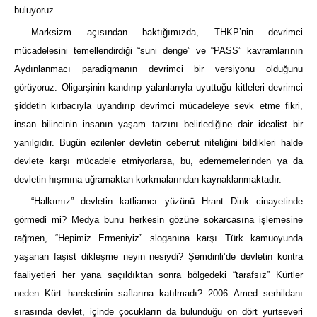
buluyoruz.
Marksizm açısından baktığımızda, THKP’nin devrimci
mücadelesini temellendirdiği “suni denge” ve “PASS” kavramlarının
Aydınlanmacı paradigmanın devrimci bir versiyonu olduğunu
görüyoruz. Oligarşinin kandırıp yalanlarıyla uyuttuğu kitleleri devrimci
şiddetin kırbacıyla uyandırıp devrimci mücadeleye sevk etme fikri,
insan bilincinin insanın yaşam tarzını belirlediğine dair idealist bir
yanılgıdır. Bugün ezilenler devletin ceberrut niteliğini bildikleri halde
devlete karşı mücadele etmiyorlarsa, bu, edememelerinden ya da
devletin hışmına uğramaktan korkmalarından kaynaklanmaktadır.
“Halkımız” devletin katliamcı yüzünü Hrant Dink cinayetinde
görmedi mi? Medya bunu herkesin gözüne sokarcasına işlemesine
rağmen, “Hepimiz Ermeniyiz” sloganına karşı Türk kamuoyunda
yaşanan faşist dikleşme neyin nesiydi? Şemdinli’de devletin kontra
faaliyetleri her yana saçıldıktan sonra bölgedeki “tarafsız” Kürtler
neden Kürt hareketinin saflarına katılmadı? 2006 Amed serhildanı
sırasında devlet, içinde çocukların da bulunduğu on dört yurtseveri