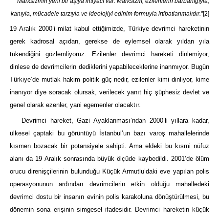
“Marksizmin yeni bir aşıya ihtiyacı var. Marksizm, ezilenlerin barbarlığıyla,
kanıyla, mücadele tarzıyla ve ideolojiyi edinim formuyla irtibatlanmalıdır.”
[2]
19 Aralık 2000’i milat kabul ettiğimizde, Türkiye devrimci hareketinin
gerek kadrosal açıdan, gerekse de eylemsel olarak yıldan yıla
tükendiğini gözlemliyoruz. Ezilenler devrimci hareketi dinlemiyor,
dinlese de devrimcilerin dediklerini yapabileceklerine inanmıyor. Bugün
Türkiye’de mutlak hakim politik güç nedir, ezilenler kimi dinliyor, kime
inanıyor diye soracak olursak, verilecek yanıt hiç şüphesiz devlet ve
genel olarak ezenler, yani egemenler olacaktır.
Devrimci hareket, Gazi Ayaklanması’ndan 2000’li yıllara kadar,
ülkesel çaptaki bu görüntüyü İstanbul’un bazı varoş mahallelerinde
kısmen bozacak bir potansiyele sahipti. Ama eldeki bu kısmi nüfuz
alanı da 19 Aralık sonrasında büyük ölçüde kaybedildi. 2001’de ölüm
orucu direnişçilerinin bulunduğu Küçük Armutlu’daki eve yapılan polis
operasyonunun ardından devrimcilerin etkin olduğu mahalledeki
devrimci dostu bir insanın evinin polis karakoluna dönüştürülmesi, bu
dönemin sona erişinin simgesel ifadesidir. Devrimci hareketin küçük