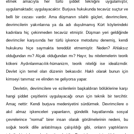
etmek amacıyla her türlü şiddet tekniğini uygulamıştır,
uygulamaktadır, uygulayacaktır. Burjuva hukukunda tecavüz suçtur ve
belli bir cezası vardır. Ama düşmanın silahlı güçleri, devrimcilere,
devrimcilerin yakınlarına ya da adı duyulmamış Kürt köylerindeki
kadınlara hiç çekinmeden tecavüz etmiştir. Düşman yeri geldiğinde
devrimciler karşısında her türlü işkence metodunu denemiş, kendi
hukukunu hiçe saymakta tereddüt etmemiştir. Neden? Ahlaksız
olduğundan mı? Alçak olduğundan mı? Hayır, bu nitelemelerin teorik
kökeni Aydınlanmacılık-hümanizm, teorik niteliği ise idealizmdir.
Devlet için temel olan düzenin bekasıdır.
Haklı olarak
bunun için
kimseyi tanımaz ve elinden ne geliyorsa yapar.
Devletin, devrimcilere ve ezilenlerin başkaldıran bölüklerine karşı
hangi şiddet çeşitlerini uygulayacağı onun için teknik bir tercihtir.
Amaç nettir: Kendi burjuva medeniyetini sürdürmek. Devrimcilere o
akıl almaz işkenceleri yapanların, gündelik hayatlarında sosyal
çevrelerince “normal” birer insan olarak görülmelerinin nedeni, bu
soğuk teorik dille anlatılmaya çalışıldığı gibi, onların yaptıklarını