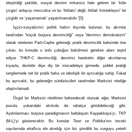
eleştirdiği şekilde, sosyal devrimi imkansız hale getiren bir ‘kitle
çizgisi’ anlayışı mevcuttur ve bu ‘ihtilalci’ değil, ihtilali ‘köstekleyici’ bir
çizgidir ve ‘yaşamamalı’ yaşatılmamalıdır.
”
[5]
İşçici-sosyalizmci politik hattın dışında bulunan, bu akımlar
tarafından “küçük burjuva devrimciliği” veya “devrimci demokratizm”
olarak nitelenen Parti-Cephe geleneği, pratik devrimcilik bahsinde öne
çıkan, bu konuda o ünlü çubuğun bükülmesi gereken alanı teşkil
ediyor. THKP-C devrimciliği, devrimci hareketin diğer akımlarına
kıyasla, devletle dişe diş bir mücadeleye girmede, şiddet pratiği
sergilemede net bir pratik farka ve
ideolojik
bir ayrıcalığa sahip. Fakat
bu ayrıcalık, bu geleneğin sürdürücüleri tarafından Marksist niteliğe
ulaştırılamadı.
Özgül bir Marksist nitelikten bahsedecek olursak eğer, Marksist
pusula, yukarıdaki alıntıda da rahatça görülebileceği gibi,
Aydınlanmacı burjuva paradigmasını baltalayan Kaypakkaya’yı, TKP
(M-L)’yi gösterecektir. Bu konular
Teori ve Politika
’nın önceki
sayılarında etraflıca ele alındığı için biz şimdilik bu vurguyu yeterli