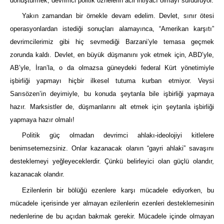
dönüştürmek, devrimci politik öznelerin acil ihtiyacı olmayı sürdürüyor.
Yakın zamandan bir örnekle devam edelim. Devlet, sınır ötesi
operasyonlardan istediği sonuçları alamayınca, “Amerikan karşıtı”
devrimcilerimiz gibi hiç sevmediği Barzani’yle temasa geçmek
zorunda kaldı. Devlet, en büyük düşmanını yok etmek için, ABD’yle,
AB’yle, İran’la, o da olmazsa güneydeki federal Kürt yönetimiyle
işbirliği yapmayı hiçbir ilkesel tutuma kurban etmiyor. Veysi
Sarısözen’in deyimiyle, bu konuda şeytanla bile işbirliği yapmaya
hazır. Marksistler de, düşmanlarını alt etmek için şeytanla işbirliği
yapmaya hazır olmalı!
Politik güç olmadan devrimci ahlakı-ideolojiyi kitlelere
benimsetemezsiniz. Onlar kazanacak olanın “gayri ahlaki” savaşını
desteklemeyi yeğleyeceklerdir. Çünkü belirleyici olan güçlü olandır,
kazanacak olandır.
Ezilenlerin bir bölüğü ezenlere karşı mücadele ediyorken, bu
mücadele içerisinde yer almayan ezilenlerin ezenleri desteklemesinin
nedenlerine de bu açıdan bakmak gerekir. Mücadele içinde olmayan