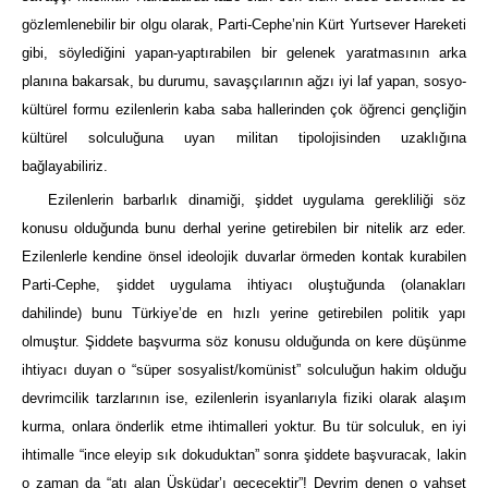
gözlemlenebilir bir olgu olarak, Parti-Cephe’nin Kürt Yurtsever Hareketi
gibi, söylediğini yapan-yaptırabilen bir gelenek yaratmasının arka
planına bakarsak, bu durumu, savaşçılarının ağzı iyi laf yapan, sosyo-
kültürel formu ezilenlerin kaba saba hallerinden çok öğrenci gençliğin
kültürel solculuğuna uyan militan tipolojisinden uzaklığına
bağlayabiliriz.
Ezilenlerin barbarlık dinamiği, şiddet uygulama gerekliliği söz
konusu olduğunda bunu derhal yerine getirebilen bir nitelik arz eder.
Ezilenlerle kendine önsel ideolojik duvarlar örmeden kontak kurabilen
Parti-Cephe, şiddet uygulama ihtiyacı oluştuğunda (olanakları
dahilinde) bunu Türkiye’de en hızlı yerine getirebilen politik yapı
olmuştur. Şiddete başvurma söz konusu olduğunda on kere düşünme
ihtiyacı duyan o “süper sosyalist/komünist” solculuğun hakim olduğu
devrimcilik tarzlarının ise, ezilenlerin isyanlarıyla fiziki olarak alaşım
kurma, onlara önderlik etme ihtimalleri yoktur. Bu tür solculuk, en iyi
ihtimalle “ince eleyip sık dokuduktan” sonra şiddete başvuracak, lakin
o zaman da “atı alan Üsküdar’ı geçecektir”! Devrim denen o vahşet