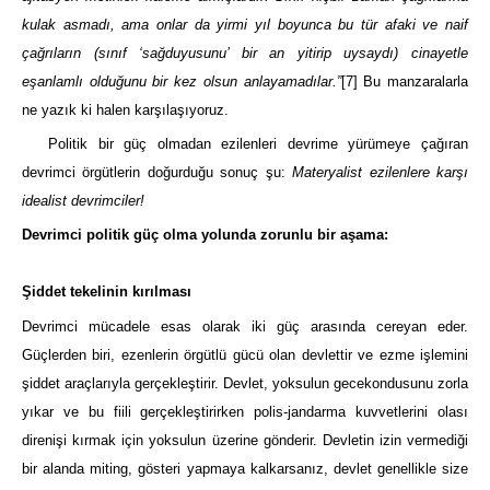
kulak asmadı, ama onlar da yirmi yıl boyunca bu tür afaki ve naif
çağrıların (sınıf ‘sağduyusunu’ bir an yitirip uysaydı) cinayetle
eşanlamlı olduğunu bir kez olsun anlayamadılar.”
[7]
Bu manzaralarla
ne yazık ki halen karşılaşıyoruz.
Politik bir güç olmadan ezilenleri devrime yürümeye çağıran
devrimci örgütlerin doğurduğu sonuç şu:
Materyalist ezilenlere karşı
idealist devrimciler!
Devrimci politik güç olma yolunda zorunlu bir aşama:
Şiddet tekelinin kırılması
Devrimci mücadele esas olarak iki güç arasında cereyan eder.
Güçlerden biri, ezenlerin örgütlü gücü olan devlettir ve ezme işlemini
şiddet araçlarıyla gerçekleştirir. Devlet, yoksulun gecekondusunu zorla
yıkar ve bu fiili gerçekleştirirken polis-jandarma kuvvetlerini olası
direnişi kırmak için yoksulun üzerine gönderir. Devletin izin vermediği
bir alanda miting, gösteri yapmaya kalkarsanız, devlet genellikle size