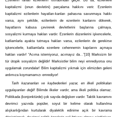
Ezenlerin rahatı ezilenlerin ıstırabından geçer. Bu da, ezilenlere
kapitalizmi (onun devletini) parçalama hakkını verir. Ezenlerin
kapitalizmi ezilenlerin hayatları-kanları pahasına savunmaya hakkı
varsa, aynı şekilde, ezilenlerin de ezenlerin kanlarını dökerek,
hayatlarını kabusa çevirerek devletlerini başlarına çalmaya,
sosyalizmi kurmaya hakları vardır. Ezenlerin düzenlerini işkencelerle,
katliamlarla ayakta tutmaya hakları varsa, ezilenlerin de gerekirse
işkencelerle, katliamlarla ezenlere cehennemin kapılarını açmaya
hakları vardır! “Acıma istemiyoruz, acımayız da…”
[10]
Marksizm bir
tür ütopik sosyalizm değildir! Marksistler bilim neyi emrediyorsa onu
uygulamak zorundalar! Bilim kapitalizmi yıkmak için elimizden geleni
ardımıza koymamamızı emrediyor!
Tarih kazananları ve kaybedenleri yazar, en ilkeli politikaları
uygulayanları değil
!
Bilimde ilkeler vardır, ama ilkeli politika olamaz.
Politikada (konjonktürde) çok sayıda değişken vardır. Taktik kavramını
devrimci yazında popüler, soyut bir kelime olarak kullanılma
alışkanlığından kurtularak diyalektik edinime açık bir kavrama