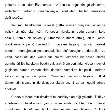
çalışma konusudur. Biz burada söz konusu örgütlerin gelişimlerine,
ezilenlerin barbarlık dinamikleriyle kurdukları bağlar temelinde
değineceğiz.
Devrimci hareketimiz, ülkesel (hatta kısmen dünyasal) anlamda
politik bir güç olan Kürt Yurtsever Hareketini çoğu zaman ilkeli,
ahlaklı, temiz bir savaş yürütmemekle itham etmiş, onun (kendi
pratiklerine kıyasla) kazandığı muazzam başarıyı, ulusal hareket
olmanın avantajından yararlanarak “bel altı” vuruşlarla elde edilen ve
kendi başarısızlıkları karşısında hükmü olmayan bir başarı olarak
görmüştür! Bu hareketin bugün yaklaşık 6 bin gerilladan oluşan, devlet
güçlerine zaman zaman ciddi darbeler vurabilen bir politik kudrete
sahip olduğunu görüyoruz. Yürütülen savaşın başarısı, Kürt
demokratik siyasetini de dolaysız olarak pozitif ya da negatif yönde
etkiliyor.
Yurtsever Hareketin devrimci mücadeleye atıldığı yıllarda, Türkiye
sol-devrimci hareketinin çeşitli unsurlarıyla birlikte, Kürt ulusal
kurtuluşunu hedefleyen başka örgütler de aynı bölgede faaliyet