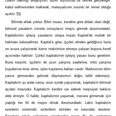
Olanın haklılığı anlayışının, bizim dışımızda bir nesnel gerçekliğin
kabul edilmesinden kalkarak, materyalizme zorunlu bir temel olduğu
açıktır.”
[9]
Bilimde ahlak yoktur. Bilim insanı, kendine göre ahlaki olanı değil,
bilimsel yasaların zorunlu sonuçlarını meşru görmek durumundadır.
Kapitalizmin işleyiş yasalarını ortaya koyan Kapital’de
mutlak bir
haklıdan
bahsedilmez. Kapital’e göre, işçileri elinden geldiğince fazla
ve ucuza çalıştırarak karını maksimize etmeye çalışan burjuva
kendi
açısından haklıdır
. Çünkü kapitalizmin işleyiş yasası bunu gerektirir.
Buna karşılık, işçilerin de uzun çalışma saatlerine, kötü çalışma
koşullarına itiraz etme, işten kaytarma
hakları vardır
. Marksizmin bilim
yanını görmezden gelirsek düşmanımızı doğru tahlil edemeyiz.
Kapitalizm şu anda varsa, onun içinde yaşıyorsak, kapitalizm bilimsel
açıdan meşrudur. Kapitalizm kendini var ederek meşruiyet hakkını
elde etmiştir. O halde, kapitalizmin yaşamak, mezara girmemek için
yaptığı her fiil de meşru olmak durumundadır. Lakin kapitalizm
ezenlerin sistemidir, ezilenlerin terinden ve kanından beslenir.