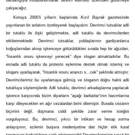
barbarlığıyla irtibatlandırılarak tahkim edilmesi üzerinden götürmeye
çalışacağız.
Konuya 2000’li yılların başlarında
Kızıl Bayrak
gazetesinde
yayınlanan bir anlatımı özetleyerek başlayalım. Devrimci tutsaklar adli
bir tutuklu ile ilişki geliştirmekte, adli tutuklu da devrimcilerden
etkilenmektedir. Devrimci tutsaklar, yoldaşlarının gardiyanlarca
koğuşlarından alınıp işkenceye götürüldükleri sırada hep bir ağızdan,
“İnsanlık onuru işkenceyi yenecek” diye slogan atmaktadırlar. Bu
esnada adli tutuklu da protesto eylemine destek olmak istemiş ve
sloganı uyarlayarak, “İnsanlık onuru ananızı s…cek” şeklinde atmıştır.
Devrimcilerimiz bu uyarlamaya gülmüş ve sloganın doğru halini adli
tutukluya söylemişlerdir. Adli tutuklu, devrimci arkadaşlarına yapılacak
işkence karşısında bizim diyarların “aşağı barbarlar”ının hasımlarına
karşı dileyecekleri en ağır cezalardan birini dilemiştir. Burada cezanın
biçimini değil, düşmana ciddi şekilde zarar verme isteğini
vurguluyoruz. Bu, devrimci, yıkıcı bir intikam ve hesap sorma
anlayışının, ezilenin burjuva medeniyetine dair hiçbir etik kural
tanımayan barbarlığının şanlı göstergesidir! Devrimcilerimizin soyut bir