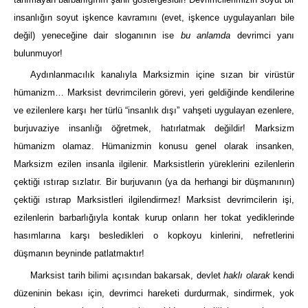
insanlığın soyut işkence kavramını (evet, işkence uygulayanları bile
değil) yeneceğine dair sloganının ise
bu anlamda
devrimci yanı
bulunmuyor!
Aydınlanmacılık kanalıyla Marksizmin içine sızan bir virüstür
hümanizm… Marksist devrimcilerin görevi, yeri geldiğinde kendilerine
ve ezilenlere karşı her türlü “insanlık dışı” vahşeti uygulayan ezenlere,
burjuvaziye insanlığı öğretmek, hatırlatmak değildir! Marksizm
hümanizm olamaz. Hümanizmin konusu genel olarak insanken,
Marksizm ezilen insanla ilgilenir. Marksistlerin yüreklerini ezilenlerin
çektiği ıstırap sızlatır. Bir burjuvanın (ya da herhangi bir düşmanının)
çektiği ıstırap Marksistleri ilgilendirmez! Marksist devrimcilerin işi,
ezilenlerin barbarlığıyla kontak kurup onların her tokat yediklerinde
hasımlarına karşı besledikleri o kopkoyu kinlerini, nefretlerini
düşmanın beyninde patlatmaktır!
Marksist tarih bilimi açısından bakarsak, devlet
haklı olarak
kendi
düzeninin bekası için, devrimci hareketi durdurmak, sindirmek, yok