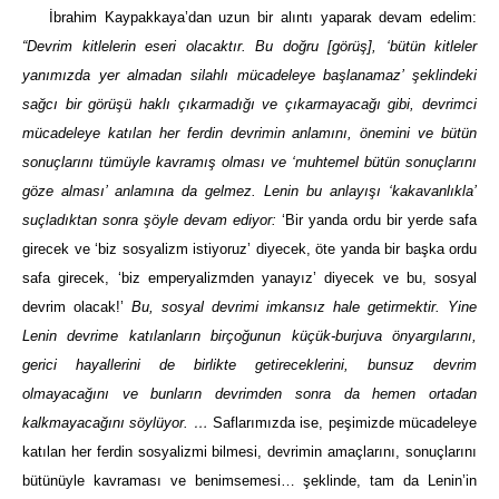
İbrahim Kaypakkaya’dan uzun bir alıntı yaparak devam edelim:
“Devrim kitlelerin eseri olacaktır. Bu doğru [görüş], ‘bütün kitleler
yanımızda yer almadan silahlı mücadeleye başlanamaz’ şeklindeki
sağcı bir görüşü haklı çıkarmadığı ve çıkarmayacağı gibi, devrimci
mücadeleye katılan her ferdin devrimin anlamını, önemini ve bütün
sonuçlarını tümüyle kavramış olması ve ‘muhtemel bütün sonuçlarını
göze alması’ anlamına da gelmez. Lenin bu anlayışı ‘kakavanlıkla’
suçladıktan sonra şöyle devam ediyor:
‘Bir yanda ordu bir yerde safa
girecek ve ‘biz sosyalizm istiyoruz’ diyecek, öte yanda bir başka ordu
safa girecek, ‘biz emperyalizmden yanayız’ diyecek ve bu, sosyal
devrim olacak!’
Bu, sosyal devrimi imkansız hale getirmektir. Yine
Lenin devrime katılanların birçoğunun küçük-burjuva önyargılarını,
gerici hayallerini de birlikte getireceklerini, bunsuz devrim
olmayacağını ve bunların devrimden sonra da hemen ortadan
kalkmayacağını söylüyor. …
Saflarımızda ise, peşimizde mücadeleye
katılan her ferdin sosyalizmi bilmesi, devrimin amaçlarını, sonuçlarını
bütünüyle kavraması ve benimsemesi… şeklinde, tam da Lenin’in