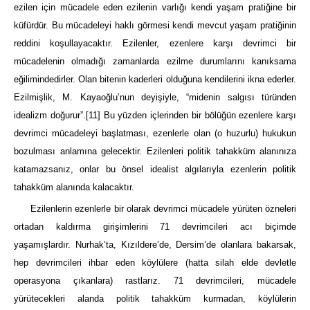
ezilen için mücadele eden ezilenin varlığı kendi yaşam pratiğine bir
küfürdür. Bu mücadeleyi haklı görmesi kendi mevcut yaşam pratiğinin
reddini koşullayacaktır. Ezilenler, ezenlere karşı devrimci bir
mücadelenin olmadığı zamanlarda ezilme durumlarını kanıksama
eğilimindedirler. Olan bitenin kaderleri olduğuna kendilerini ikna ederler.
Ezilmişlik, M. Kayaoğlu’nun deyişiyle, “midenin salgısı türünden
idealizm doğurur”.
[11]
Bu yüzden içlerinden bir bölüğün ezenlere karşı
devrimci mücadeleyi başlatması, ezenlerle olan (o huzurlu) hukukun
bozulması anlamına gelecektir. Ezilenleri politik tahakküm alanınıza
katamazsanız, onlar bu önsel idealist algılarıyla ezenlerin politik
tahakküm alanında kalacaktır.
Ezilenlerin ezenlerle bir olarak devrimci mücadele yürüten özneleri
ortadan kaldırma girişimlerini 71 devrimcileri acı biçimde
yaşamışlardır. Nurhak’ta, Kızıldere’de, Dersim’de olanlara bakarsak,
hep devrimcileri ihbar eden köylülere (hatta silah elde devletle
operasyona çıkanlara) rastlarız. 71 devrimcileri, mücadele
yürütecekleri alanda politik tahakküm kurmadan, köylülerin