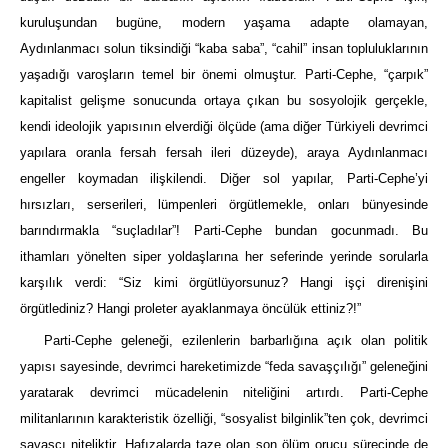
kuruluşundan bugüne, modern yaşama adapte olamayan,
Aydınlanmacı solun tiksindiği “kaba saba”, “cahil” insan topluluklarının
yaşadığı varoşların temel bir önemi olmuştur. Parti-Cephe, “çarpık”
kapitalist gelişme sonucunda ortaya çıkan bu sosyolojik gerçekle,
kendi ideolojik yapısının elverdiği ölçüde (ama diğer Türkiyeli devrimci
yapılara oranla fersah fersah ileri düzeyde), araya Aydınlanmacı
engeller koymadan ilişkilendi. Diğer sol yapılar, Parti-Cephe’yi
hırsızları, serserileri, lümpenleri örgütlemekle, onları bünyesinde
barındırmakla “suçladılar”! Parti-Cephe bundan gocunmadı. Bu
ithamları yönelten siper yoldaşlarına her seferinde yerinde sorularla
karşılık verdi: “Siz kimi örgütlüyorsunuz? Hangi işçi direnişini
örgütlediniz? Hangi proleter ayaklanmaya öncülük ettiniz?!”
Parti-Cephe geleneği, ezilenlerin barbarlığına açık olan politik
yapısı sayesinde, devrimci hareketimizde “feda savaşçılığı” geleneğini
yaratarak devrimci mücadelenin niteliğini artırdı. Parti-Cephe
militanlarının karakteristik özelliği, “sosyalist bilginlik”ten çok, devrimci
savaşçı niteliktir. Hafızalarda taze olan son ölüm orucu sürecinde de