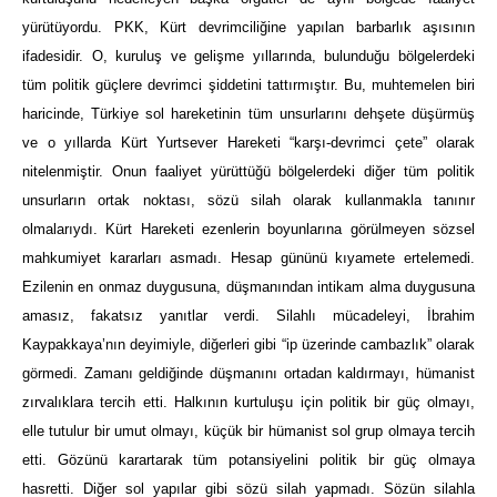
yürütüyordu. PKK, Kürt devrimciliğine yapılan barbarlık aşısının
ifadesidir. O, kuruluş ve gelişme yıllarında, bulunduğu bölgelerdeki
tüm politik güçlere devrimci şiddetini tattırmıştır. Bu, muhtemelen biri
haricinde, Türkiye sol hareketinin tüm unsurlarını dehşete düşürmüş
ve o yıllarda Kürt Yurtsever Hareketi “karşı-devrimci çete” olarak
nitelenmiştir. Onun faaliyet yürüttüğü bölgelerdeki diğer tüm politik
unsurların ortak noktası, sözü silah olarak kullanmakla tanınır
olmalarıydı. Kürt Hareketi ezenlerin boyunlarına görülmeyen sözsel
mahkumiyet kararları asmadı. Hesap gününü kıyamete ertelemedi.
Ezilenin en onmaz duygusuna, düşmanından intikam alma duygusuna
amasız, fakatsız yanıtlar verdi. Silahlı mücadeleyi, İbrahim
Kaypakkaya’nın deyimiyle, diğerleri gibi “ip üzerinde cambazlık” olarak
görmedi. Zamanı geldiğinde düşmanını ortadan kaldırmayı, hümanist
zırvalıklara tercih etti. Halkının kurtuluşu için politik bir güç olmayı,
elle tutulur bir umut olmayı, küçük bir hümanist sol grup olmaya tercih
etti. Gözünü karartarak tüm potansiyelini politik bir güç olmaya
hasretti. Diğer sol yapılar gibi sözü silah yapmadı. Sözün silahla