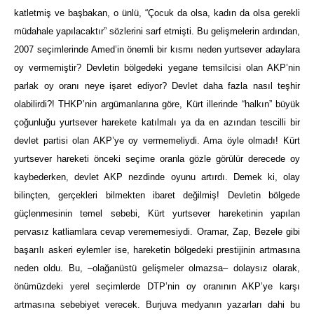
katletmiş ve başbakan, o ünlü, “Çocuk da olsa, kadın da olsa gerekli
müdahale yapılacaktır” sözlerini sarf etmişti. Bu gelişmelerin ardından,
2007 seçimlerinde Amed’in önemli bir kısmı neden yurtsever adaylara
oy vermemiştir? Devletin bölgedeki yegane temsilcisi olan AKP’nin
parlak oy oranı neye işaret ediyor? Devlet daha fazla nasıl teşhir
olabilirdi?! THKP’nin argümanlarına göre, Kürt illerinde “halkın” büyük
çoğunluğu yurtsever harekete katılmalı ya da en azından tescilli bir
devlet partisi olan AKP’ye oy vermemeliydi. Ama öyle olmadı! Kürt
yurtsever hareketi önceki seçime oranla gözle görülür derecede oy
kaybederken, devlet AKP nezdinde oyunu artırdı. Demek ki, olay
bilinçten, gerçekleri bilmekten ibaret değilmiş! Devletin bölgede
güçlenmesinin temel sebebi, Kürt yurtsever hareketinin yapılan
pervasız katliamlara cevap verememesiydi. Oramar, Zap, Bezele gibi
başarılı askeri eylemler ise, hareketin bölgedeki prestijinin artmasına
neden oldu. Bu, –olağanüstü gelişmeler olmazsa– dolaysız olarak,
önümüzdeki yerel seçimlerde DTP’nin oy oranının AKP’ye karşı
artmasına sebebiyet verecek. Burjuva medyanın yazarları dahi bu