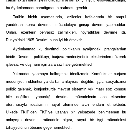
çalışmaktan daha işlevli olacağını anlamak için işçici-sosyalizmciliğin,
bu Aydınlanmacı paradigmanın aşılması gerekir.
Tarihin hiçbir aşamasında, ezilenler kafalarında bir ampul
yandıktan sonra devrimci mücadeleye girişip devrim yapmadılar.
Onları, ezenlerin pervasız zalimlikleri, hoyratlıkları devrime itti.
Rusya’daki 1905 Devrimi buna iyi bir örnektir.
Aydınlanmacılık, devrimci politikanın ayağındaki prangalardan
biridir. Devrimci politikayı, burjuva medeniyetinin eleklerinden süzerek
işlevsiz ve düşmanı için zararsız hale getirmektedir.
Yıkmadan yapmaya kalkışmak idealizmdir. Komünistler burjuva
medeniyetin eklentisi ya da tamamlayıcısı değildir. İşçici-sosyalizmci
politik gelenek, konjonktürde mevcut sistemin yıkılması söz konusu
bile değilken, yapıcılığı devrimci mücadelenin ana eksenine
oturtmasıyla idealizmin hayal aleminde arz-ı endam etmektedir.
Ülkede TKİP’den TKP’ye uzanan bir yelpazede benimsenen bu
anlayışın devrimci mücadele algısı, soyut bir işçi mücadelesi
tahayyülünün ötesine geçememektedir.