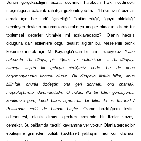
Bunun gerçeksizliğini bizzat devrimci hareketin halk nezdindeki
meşruluğuna bakarak rahatça gözlemleyebiliriz. “Halkımızın” bizi alt
etmek için her türlü “çirkefliği”, “katliamcılığı”, “gayri ahlakiliği”
sergileyen devletin argümanlarına rahatça angaje olmasını da bir tür
toplumsal değerler yitimiyle mi açıklayacağız?! Olanın haksız
olduğuna dair ezilenlere özgü idealist algıdır bu. Meselenin teorik
kökenine inmek için M. Kayaoğlu’ndan bir alıntı yapıyoruz:
“Olan
haksızdır. Bu dünya, pis, iğrenç ve adaletsizdir. … Bu dünyayı
bilmeye ilişkin bir çabaya girdiğimiz anda, biz de onun
hegemonyasının konusu oluruz. Bu dünyaya ilişkin bilim, onun
bilimidir, onunla özdeştir; ona geri dönmek, onu onamak,
meşrulaştırmak durumundadır. O halde, illa bir bilim gerekiyorsa,
kendimize göre, kendi bakış açımızdan bir bilim de biz kurarız! /
Politikanın reddi de burada başlar.
Olanın haklılığının teslim
edilmemesi, olanla olması gereken arasında bir ilkeler savaşı
demektir. Bu bağlamda ‘taktik’ kavramına yer yoktur. Olanla gerçek bir
etkileşime girmeden politik (taktiksel) yaklaşım mümkün olamaz.