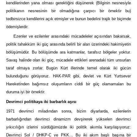
kendilerinden yana olması gerektiğini düşünerek (Bilginin nesnesiyle
politikanın nesnesinin bir olmadığına çarpıcı bir örnektir bu)
tedbirsizce kendilerini açık etmişler ve bunun bedelini trajik bir biçimde
ödemişlerdir.
Ezenler ve ezilenler arasındaki mücadeleler açısından bakarsak,
politik tahakküm iki güç arasında belirli bir alan üzerindeki hakimiyetin
bölüşümüdür. Bu bölüşümde ara katmanlar, tarafsız bölgeler yoktur.
Savaş halinde olan iki güç, mücadele ettikleri arenadaki tüm unsurları
taraf olmaya zorlar. Bugün Kürt illerinde temel olarak iki gücün
bulunduğunu görüyoruz. HAK-PAR gibi, devlet ve Kürt Yurtsever
Hareketinden bağımsız oluşumların ciddi bir güç olamamaları bu
duruma iyi bir örnektir.
Devrimci politikaya iki barbarlık aşısı
1971 devrimci miladından sonra, bizim diyarlarda, ezilenlerin
barbarlığından devrimci dinamizm devşirerek yükselen devrimci
yıkıcılığın izlerini sürdüğümüzde iki politik akımla karşılaşıyoruz:
Devrimci Sol / DHKP-C ve PKK… Bu iki akım başlı başına bir