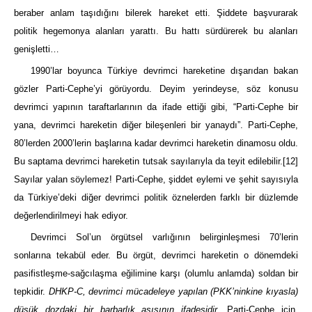
beraber anlam taşıdığını bilerek hareket etti. Şiddete başvurarak
politik hegemonya alanları yarattı. Bu hattı sürdürerek bu alanları
genişletti…
1990’lar boyunca Türkiye devrimci hareketine dışarıdan bakan
gözler Parti-Cephe’yi görüyordu. Deyim yerindeyse, söz konusu
devrimci yapının taraftarlarının da ifade ettiği gibi, “Parti-Cephe bir
yana, devrimci hareketin diğer bileşenleri bir yanaydı”. Parti-Cephe,
80’lerden 2000’lerin başlarına kadar devrimci hareketin dinamosu oldu.
Bu saptama devrimci hareketin tutsak sayılarıyla da teyit edilebilir.
[12]
Sayılar yalan söylemez! Parti-Cephe, şiddet eylemi ve şehit sayısıyla
da Türkiye’deki diğer devrimci politik öznelerden farklı bir düzlemde
değerlendirilmeyi hak ediyor.
Devrimci Sol’un örgütsel varlığının belirginleşmesi 70’lerin
sonlarına tekabül eder. Bu örgüt, devrimci hareketin o dönemdeki
pasifistleşme-sağcılaşma eğilimine karşı (olumlu anlamda) soldan bir
tepkidir.
DHKP-C, devrimci mücadeleye yapılan (PKK’ninkine kıyasla)
düşük dozdaki bir barbarlık aşısının ifadesidir.
Parti-Cephe için,