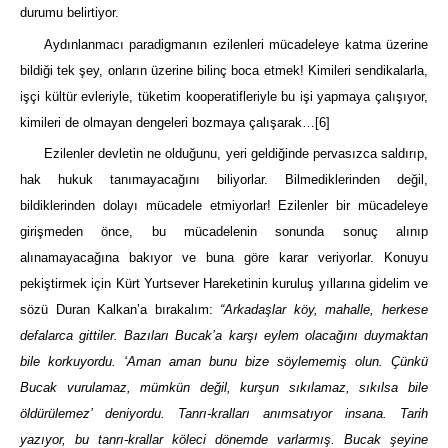
durumu belirtiyor.
Aydınlanmacı paradigmanın ezilenleri mücadeleye katma üzerine
bildiği tek şey, onların üzerine bilinç boca etmek! Kimileri sendikalarla,
işçi kültür evleriyle, tüketim kooperatifleriyle bu işi yapmaya çalışıyor,
kimileri de olmayan dengeleri bozmaya çalışarak…
[6]
Ezilenler devletin ne olduğunu, yeri geldiğinde pervasızca saldırıp,
hak hukuk tanımayacağını biliyorlar. Bilmediklerinden değil,
bildiklerinden dolayı mücadele etmiyorlar! Ezilenler bir mücadeleye
girişmeden önce, bu mücadelenin sonunda sonuç alınıp
alınamayacağına bakıyor ve buna göre karar veriyorlar. Konuyu
pekiştirmek için Kürt Yurtsever Hareketinin kuruluş yıllarına gidelim ve
sözü Duran Kalkan’a bırakalım:
“Arkadaşlar köy, mahalle, herkese
defalarca gittiler. Bazıları Bucak’a karşı eylem olacağını duymaktan
bile korkuyordu. ‘Aman aman bunu bize söylememiş olun. Çünkü
Bucak vurulamaz, mümkün değil, kurşun sıkılamaz, sıkılsa bile
öldürülemez’ deniyordu. Tanrı-kralları anımsatıyor insana. Tarih
yazıyor, bu tanrı-krallar köleci dönemde varlarmış. Bucak şeyine