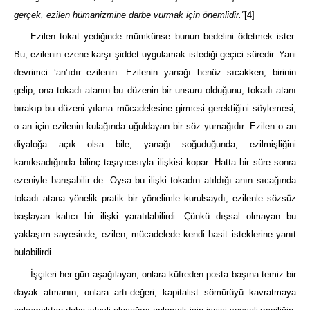
gerçek, ezilen hümanizmine darbe vurmak için önemlidir.”
[4]
Ezilen tokat yediğinde mümkünse bunun bedelini ödetmek ister.
Bu, ezilenin ezene karşı şiddet uygulamak istediği geçici süredir. Yani
devrimci ‘an’ıdır ezilenin. Ezilenin yanağı henüz sıcakken, birinin
gelip, ona tokadı atanın bu düzenin bir unsuru olduğunu, tokadı atanı
bırakıp bu düzeni yıkma mücadelesine girmesi gerektiğini söylemesi,
o an için ezilenin kulağında uğuldayan bir söz yumağıdır. Ezilen o an
diyaloğa açık olsa bile, yanağı soğuduğunda, ezilmişliğini
kanıksadığında bilinç taşıyıcısıyla ilişkisi kopar. Hatta bir süre sonra
ezeniyle barışabilir de. Oysa bu ilişki tokadın atıldığı anın sıcağında
tokadı atana yönelik pratik bir yönelimle kurulsaydı, ezilenle sözsüz
başlayan kalıcı bir ilişki yaratılabilirdi. Çünkü dışsal olmayan bu
yaklaşım sayesinde, ezilen, mücadelede kendi basit isteklerine yanıt
bulabilirdi.
İşçileri her gün aşağılayan, onlara küfreden posta başına temiz bir
dayak atmanın, onlara artı-değeri, kapitalist sömürüyü kavratmaya