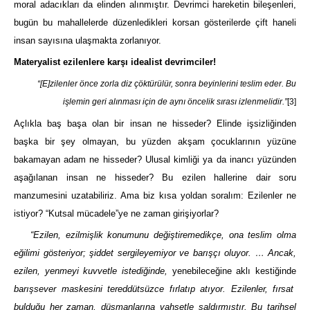
moral adacıkları da elinden alınmıştır. Devrimci hareketin bileşenleri,
bugün bu mahallelerde düzenledikleri korsan gösterilerde çift haneli
insan sayısına ulaşmakta zorlanıyor.
Materyalist ezilenlere karşı idealist devrimciler!
“[E]zilenler önce zorla diz çöktürülür, sonra beyinlerini teslim eder
. Bu
işlemin geri alınması için de aynı öncelik sırası izlenmelidir.”
[3]
Açlıkla baş başa olan bir insan ne hisseder? Elinde işsizliğinden
başka bir şey olmayan, bu yüzden akşam çocuklarının yüzüne
bakamayan adam ne hisseder? Ulusal kimliği ya da inancı yüzünden
aşağılanan insan ne hisseder? Bu ezilen hallerine dair soru
manzumesini uzatabiliriz. Ama biz kısa yoldan soralım: Ezilenler ne
istiyor? “Kutsal mücadele”ye ne zaman girişiyorlar?
“Ezilen, ezilmişlik konumunu değiştiremedikçe, ona teslim olma
eğilimi gösteriyor; şiddet sergileyemiyor ve barışçı oluyor. … Ancak,
ezilen, yenmeyi kuvvetle istediğinde,
yenebileceğine
aklı kestiğinde
barışsever maskesini tereddütsüzce fırlatıp atıyor. Ezilenler, fırsat
bulduğu her zaman, düşmanlarına vahşetle saldırmıştır. Bu tarihsel