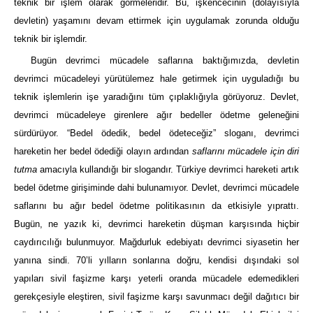
teknik bir işlem olarak görmeleridir. Bu, işkencecinin (dolayısıyla
devletin) yaşamını devam ettirmek için uygulamak zorunda olduğu
teknik bir işlemdir.
Bugün devrimci mücadele saflarına baktığımızda, devletin
devrimci mücadeleyi yürütülemez hale getirmek için uyguladığı bu
teknik işlemlerin işe yaradığını tüm çıplaklığıyla görüyoruz. Devlet,
devrimci mücadeleye girenlere ağır bedeller ödetme geleneğini
sürdürüyor. “Bedel ödedik, bedel ödeteceğiz” sloganı, devrimci
hareketin her bedel ödediği olayın ardından
saflarını mücadele için diri
tutma
amacıyla kullandığı bir slogandır. Türkiye devrimci hareketi artık
bedel ödetme girişiminde dahi bulunamıyor. Devlet, devrimci mücadele
saflarını bu ağır bedel ödetme politikasının da etkisiyle yıprattı.
Bugün, ne yazık ki, devrimci hareketin düşman karşısında hiçbir
caydırıcılığı bulunmuyor. Mağdurluk edebiyatı devrimci siyasetin her
yanına sindi. 70’li yılların sonlarına doğru, kendisi dışındaki sol
yapıları sivil faşizme karşı yeterli oranda mücadele edemedikleri
gerekçesiyle eleştiren, sivil faşizme karşı savunmacı değil dağıtıcı bir