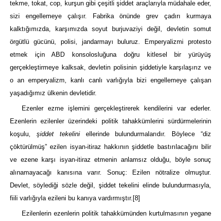
tekme, tokat, cop, kurşun gibi çeşitli şiddet araçlarıyla müdahale eder,
sizi engellemeye çalışır. Fabrika önünde grev çadırı kurmaya
kalktığımızda, karşımızda soyut burjuvaziyi değil, devletin somut
örgütlü gücünü, polisi, jandarmayı buluruz. Emperyalizmi protesto
etmek için ABD konsolosluğuna doğru kitlesel bir yürüyüş
gerçekleştirmeye kalksak, devletin polisinin şiddetiyle karşılaşırız ve
o an emperyalizm, kanlı canlı varlığıyla bizi engellemeye çalışan
yaşadığımız ülkenin devletidir.
Ezenler ezme işlemini gerçekleştirerek kendilerini var ederler.
Ezenlerin ezilenler üzerindeki politik tahakkümlerini sürdürmelerinin
koşulu,
şiddet tekelini
ellerinde bulundurmalarıdır. Böylece “diz
çöktürülmüş” ezilen isyan-itiraz hakkının şiddetle bastırılacağını bilir
ve ezene karşı isyan-itiraz etmenin anlamsız olduğu, böyle sonuç
alınamayacağı kanısına varır. Sonuç: Ezilen nötralize olmuştur.
Devlet, söylediği sözle değil, şiddet tekelini elinde bulundurmasıyla,
fiili varlığıyla ezileni bu kanıya vardırmıştır.
[8]
Ezilenlerin ezenlerin politik tahakkümünden kurtulmasının yegane