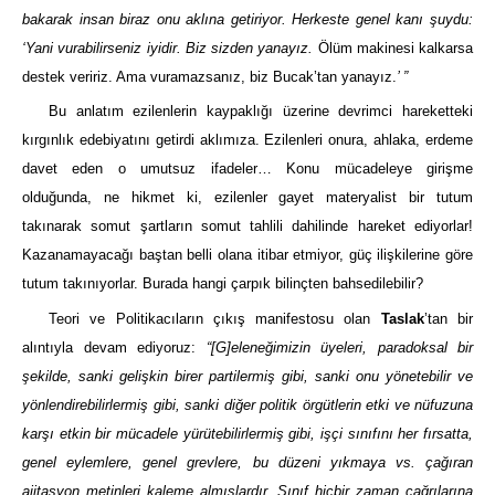
bakarak insan biraz onu aklına getiriyor. Herkeste genel kanı şuydu:
‘Yani vurabilirseniz iyidir. Biz sizden yanayız.
Ölüm makinesi kalkarsa
destek veririz. Ama vuramazsanız, biz Bucak’tan yanayız.
’ ”
Bu anlatım ezilenlerin kaypaklığı üzerine devrimci hareketteki
kırgınlık edebiyatını getirdi aklımıza. Ezilenleri onura, ahlaka, erdeme
davet eden o umutsuz ifadeler… Konu mücadeleye girişme
olduğunda, ne hikmet ki, ezilenler gayet materyalist bir tutum
takınarak somut şartların somut tahlili dahilinde hareket ediyorlar!
Kazanamayacağı baştan belli olana itibar etmiyor, güç ilişkilerine göre
tutum takınıyorlar. Burada hangi çarpık bilinçten bahsedilebilir?
Teori ve Politikacıların çıkış manifestosu olan
Taslak
’tan bir
alıntıyla devam ediyoruz:
“[G]eleneğimizin üyeleri, paradoksal bir
şekilde, sanki gelişkin birer partilermiş gibi, sanki onu yönetebilir ve
yönlendirebilirlermiş gibi, sanki diğer politik örgütlerin etki ve nüfuzuna
karşı etkin bir mücadele yürütebilirlermiş gibi, işçi sınıfını her fırsatta,
genel eylemlere, genel grevlere, bu düzeni yıkmaya vs. çağıran
ajitasyon metinleri kaleme almışlardır. Sınıf hiçbir zaman çağrılarına