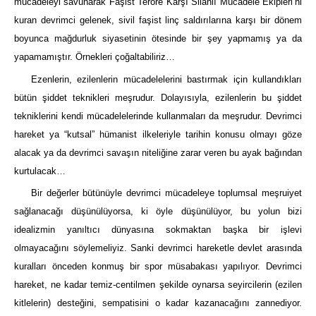
mücadeleyi savunarak Faşist Teröre Karşı Silahlı Mücadele Ekipleri’ni
kuran devrimci gelenek, sivil faşist linç saldırılarına karşı bir dönem
boyunca mağdurluk siyasetinin ötesinde bir şey yapmamış ya da
yapamamıştır. Örnekleri çoğaltabiliriz…
Ezenlerin, ezilenlerin mücadelelerini bastırmak için kullandıkları
bütün şiddet teknikleri meşrudur. Dolayısıyla, ezilenlerin bu şiddet
tekniklerini kendi mücadelelerinde kullanmaları da meşrudur. Devrimci
hareket ya “kutsal” hümanist ilkeleriyle tarihin konusu olmayı göze
alacak ya da devrimci savaşın niteliğine zarar veren bu ayak bağından
kurtulacak…
Bir değerler bütünüyle devrimci mücadeleye toplumsal meşruiyet
sağlanacağı düşünülüyorsa, ki öyle düşünülüyor, bu yolun bizi
idealizmin yanıltıcı dünyasına sokmaktan başka bir işlevi
olmayacağını söylemeliyiz. Sanki devrimci hareketle devlet arasında
kuralları önceden konmuş bir spor müsabakası yapılıyor. Devrimci
hareket, ne kadar temiz-centilmen şekilde oynarsa seyircilerin (ezilen
kitlelerin) desteğini, sempatisini o kadar kazanacağını zannediyor.