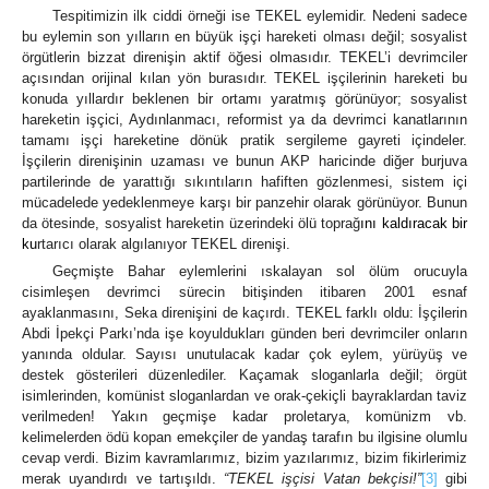
Tespitimizin ilk ciddi örneği ise TEKEL eylemidir. Nedeni sadece
bu eylemin son yılların en büyük işçi hareketi olması değil; sosyalist
örgütlerin bizzat direnişin aktif öğesi olmasıdır. TEKEL’i devrimciler
açısından orijinal kılan yön burasıdır. TEKEL işçilerinin hareketi bu
konuda yıllardır beklenen bir ortamı yaratmış görünüyor; sosyalist
hareketin işçici, Aydınlanmacı, reformist ya da devrimci kanatlarının
tamamı işçi hareketine dönük pratik sergileme gayreti içindeler.
İşçilerin direnişinin uzaması ve bunun AKP haricinde diğer burjuva
partilerinde de yarattığı sıkıntıların hafiften gözlenmesi, sistem içi
mücadelede yedeklenmeye karşı bir panzehir olarak görünüyor. Bunun
da ötesinde, sosyalist hareketin üzerindeki ölü toprağ
ını kaldıracak bir
ku
rtarıcı olarak algılanıyor TEKEL direnişi.
Geçmişte Bahar eylemlerini ıskalayan sol ölüm orucuyla
cisimleşen devrimci sürecin bitişinden itibaren 2001 esnaf
ayaklanmasını, Seka direnişini de kaçırdı. TEKEL farklı oldu: İşçilerin
Abdi İpekçi Parkı’nda işe koyuldukları günden beri devrimciler onların
yanında oldular. Sayısı unutulacak kadar çok eylem, yürüyüş ve
destek gösterileri düzenlediler. Kaçamak sloganlarla değil; örgüt
isimlerinden, komünist sloganlardan ve orak-çekiçli bayraklardan taviz
verilmeden! Yakın geçmişe kadar proletarya, komünizm vb.
kelimelerden ödü kopan emekçiler de yandaş tarafın bu ilgisine olumlu
cevap verdi. Bizim kavramlarımız, bizim yazılarımız, bizim fikirlerimiz
merak uyandırdı ve tartışıldı.
“TEKEL işçisi Vatan bekçisi!”
[3]
gibi