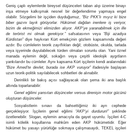
Geniş çaplı eylemlerde bireysel düşünceleri taban alıp üzerine binayı
inşa etmeye kalkışmak nesnel bir değerlendirme yapmaya engel
olabilir. Sözgelimi bir işçiden duyduğumuz,
“Biz PKK’lı mıyız ki bize
biber gazını layık görüyorlar. Hükümet dağdan inenlere iş veriyor,
bizim de ekmeğimizi elimizden alıyor. AKP’ye yaranabilmek için ille
de terörist mi olmak gerekiyor.”
safsatasının veya
“Biji azadiya
Kürdistan”
diye haykıran Kürt emekçinin gözlem kapsamında değeri
azdır. Bu cümlelerin teorik zayıflıkları değil; otobüste, okulda, tarlada
veya işyerinde duyulabilecek türden olmaları sorunlu olan. Yani öznel
manada eylemin değil, sokağın veya çeşitli ideolojik aygıtların
yankılarıdır bu cümleler. Aynı kapsama Kürt işçilerin kendi aralarındaki
“Bize Amed’te devlet, burada ise AKP vuruyor”
ifadesiyle başlayan
uzun teorik-politik sayılabilecek sohbetleri de alınabilir.
Derinlikli bir bakış açısı sağlayacak olan şema iki ana başlık
altında toparlanabilir:
Genel eğilimi yansıtan düşünceler
versus
direnişin motor gücünü
oluşturan düşünceler.
Sosyalistlerin sınavı da bahsettiğimiz iki ayrı cephede
gerçekleşiyor. İşçilerin genel eğilimi
“AKP’yi durdurun!”
şeklinde
özetlenebilir. Slogan, eylemin amacıyla da gayet uyumlu. İşçileri 4-C
isimli kölelik koşullarına mahkûm eden AKP hükümetidir. Eğer
hükümet bu yasayı yürürlüğe sokmaya çalışmasaydı, TEKEL işçileri