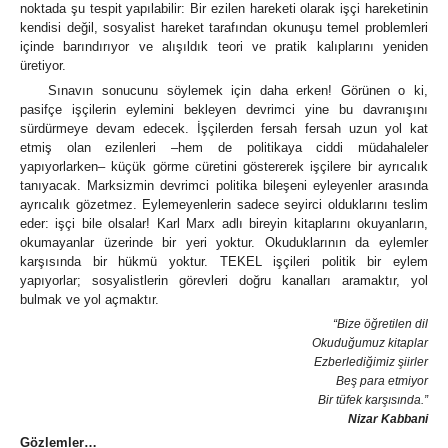
noktada şu tespit yapılabilir: Bir ezilen hareketi olarak işçi hareketinin
kendisi değil, sosyalist hareket tarafından okunuşu temel problemleri
içinde barındırıyor ve alışıldık teori ve pratik kalıplarını yeniden
üretiyor.
Sınavın sonucunu söylemek için daha erken! Görünen o ki,
pasifçe işçilerin eylemini bekleyen devrimci yine bu davranışını
sürdürmeye devam edecek. İşçilerden fersah fersah uzun yol kat
etmiş olan ezilenleri –hem de politikaya ciddi müdahaleler
yapıyorlarken– küçük görme cüretini göstererek işçilere bir ayrıcalık
tanıyacak. Marksizmin devrimci politika bileşeni eyleyenler arasında
ayrıcalık gözetmez. Eylemeyenlerin sadece seyirci olduklarını teslim
eder: işçi bile olsalar! Karl Marx adlı bireyin kitaplarını okuyanların,
okumayanlar üzerinde bir yeri yoktur. Okuduklarının da eylemler
karşısında bir hükmü yoktur. TEKEL işçileri politik bir eylem
yapıyorlar; sosyalistlerin görevleri doğru kanalları aramaktır, yol
bulmak ve yol açmaktır.
“Bize öğretilen dil
Okuduğumuz kitaplar
Ezberlediğimiz şiirler
Beş para etmiyor
Bir tüfek karşısında.”
Nizar Kabbani
Gözlemler…