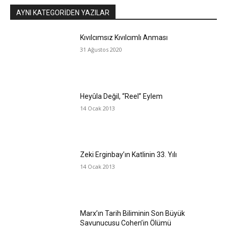
AYNI KATEGORIDEN YAZILAR
Kıvılcımsız Kıvılcımlı Anması
31 Ağustos 2020
Heyûla Değil, “Reel” Eylem
14 Ocak 2013
Zeki Erginbay’ın Katlinin 33. Yılı
14 Ocak 2013
Marx’ın Tarih Biliminin Son Büyük
Savunucusu Cohen’in Ölümü