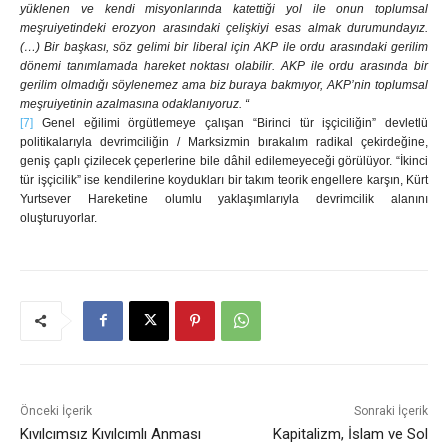
yüklenen ve kendi misyonlarında katettiği yol ile onun toplumsal
meşruiyetindeki erozyon arasındaki çelişkiyi esas almak durumundayız.
(…) Bir başkası, söz gelimi bir liberal için AKP ile ordu arasındaki gerilim
dönemi tanımlamada hareket noktası olabilir. AKP ile ordu arasında bir
gerilim olmadığı söylenemez ama biz buraya bakmıyor, AKP’nin toplumsal
meşruiyetinin azalmasına odaklanıyoruz. “
[7]
Genel eğilimi örgütlemeye çalışan “Birinci tür işçiciliğin” devletlü
politikalarıyla devrimciliğin / Marksizmin bırakalım radikal çekirdeğine,
geniş çaplı çizilecek çeperlerine bile dâhil edilemeyeceği görülüyor. “İkinci
tür işçicilik” ise kendilerine koydukları bir takım teorik engellere karşın, Kürt
Yurtsever Hareketine olumlu yaklaşımlarıyla devrimcilik alanını
oluşturuyorlar.
Önceki İçerik
Sonraki İçerik
Kıvılcımsız Kıvılcımlı Anması
Kapitalizm, İslam ve Sol