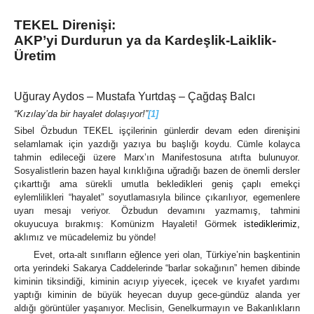
TEKEL Direnişi:
AKP’yi Durdurun ya da Kardeşlik-Laiklik-
Üretim
Uğuray Aydos – Mustafa Yurtdaş – Çağdaş Balcı
“Kızılay’da bir hayalet dolaşıyor!”
[1]
Sibel Özbudun TEKEL işçilerinin günlerdir devam eden direnişini
selamlamak için yazdığı yazıya bu başlığı koydu. Cümle kolayca
tahmin edileceği üzere Marx’ın Manifestosuna atıfta bulunuyor.
Sosyalistlerin bazen hayal kırıklığına uğradığı bazen de önemli dersler
çıkarttığı ama sürekli umutla bekledikleri geniş çaplı emekçi
eylemlilikleri “hayalet” soyutlamasıyla bilince çıkarılıyor, egemenlere
uyarı mesajı veriyor. Özbudun devamını yazmamış, tahmini
okuyucuya bırakmış: Komünizm Hayaleti! Görmek
istediklerimiz,
a
klımız ve mücadelemiz bu yönde!
Evet, orta-alt sınıfların eğlence yeri olan, Türkiye’nin başkentinin
orta yerindeki Sakarya Caddelerinde “barlar sokağının” hemen dibinde
kiminin tiksindiği, kiminin acıyıp yiyecek, içecek ve kıyafet yardımı
yaptığı kiminin de büyük heyecan duyup gece-gündüz alanda yer
aldığı görüntüler yaşanıyor. Meclisin, Genelkurmayın ve Bakanlıkların