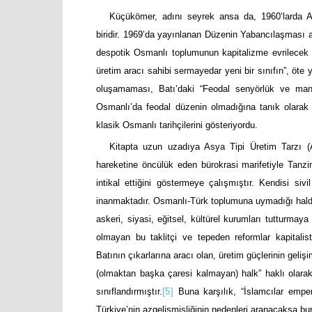
Küçükömer, adını seyrek ansa da, 1960’larda A
biridir. 1969’da yayınlanan Düzenin Yabancılaşması ad
despotik Osmanlı toplumunun kapitalizme evrilecek
üretim aracı sahibi sermayedar yeni bir sınıfın”, öte
oluşamaması, Batı’daki “Feodal senyörlük ve mano
Osmanlı’da feodal düzenin olmadığına tanık olarak
klasik Osmanlı tarihçilerini gösteriyordu.
Kitapta uzun uzadıya Asya Tipi Üretim Tarzı (
hareketine öncülük eden bürokrasi marifetiyle Tanzi
intikal ettiğini göstermeye çalışmıştır. Kendisi sivi
inanmaktadır.
Osmanlı-Türk toplumuna uymadığı halde 
askeri, siyasi, eğitsel, kültürel kurumları tutturm
olmayan bu taklitçi ve tepeden reformlar kapitalis
Batının çıkarlarına aracı olan, üretim güçlerinin geli
(olmaktan başka çaresi kalmayan) halk” haklı olarak 
sınıflandırmıştır.
[5]
Buna karşılık, “İslamcılar empery
Türkiye’nin azgelişmişliğinin nedenleri aranacaksa bu