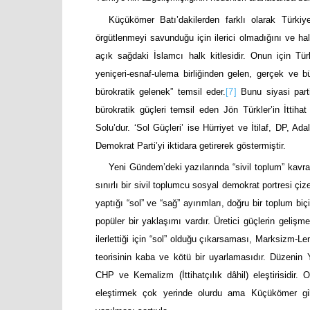
Küçükömer Batı’dakilerden farklı olarak Türkiye
örgütlenmeyi savunduğu için ilerici olmadığını ve hal
açık sağdaki İslamcı halk kitlesidir. Onun için Tü
yeniçeri-esnaf-ulema birliğinden gelen, gerçek ve bü
bürokratik gelenek” temsil eder.
[7]
Bunu siyasi partil
bürokratik güçleri temsil eden Jön Türkler’in İttiha
Solu’dur. ‘Sol Güçleri’ ise Hürriyet ve İtilaf, DP, Adale
Demokrat Parti’yi iktidara getirerek göstermiştir.
Yeni Gündem’deki yazılarında “sivil toplum” kavr
sınırlı bir sivil toplumcu sosyal demokrat portresi ç
yaptığı “sol” ve “sağ” ayırımları, doğru bir toplum b
popüler bir yaklaşımı vardır. Üretici güçlerin gelişm
ilerlettiği için “sol” olduğu çıkarsaması, Marksizm-L
teorisinin kaba ve kötü bir uyarlamasıdır. Düzenin
CHP ve Kemalizm (İttihatçılık dâhil) eleştirisidir
eleştirmek çok yerinde olurdu ama Küçükömer gibi