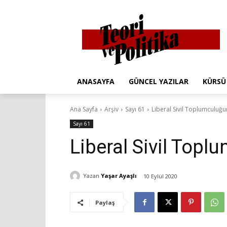
ANASAYFA
GÜNCEL YAZILAR
KÜRSÜ
Ana Sayfa
Arşiv
Sayı 61
Liberal Sivil Toplumculuğ
Sayı 61
Liberal Sivil Top
Yazan
Yaşar Ayaşlı
10 Eylül 2020
Paylaş