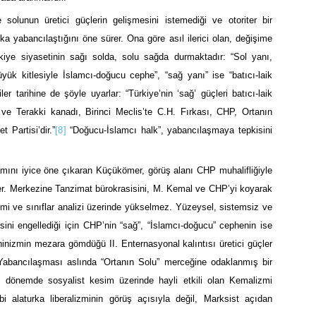
 solunun üretici güçlerin gelişmesini istemediği ve otoriter bir
ka yabancılaştığını öne sürer. Ona göre asıl ilerici olan, değişime
rkiye siyasetinin sağı solda, solu sağda durmaktadır: “Sol yanı,
yük kitlesiyle İslamcı-doğucu cephe”, “sağ yanı” ise “batıcı-laik
er tarihine de şöyle uyarlar: “Türkiye’nin ‘sağ’ güçleri batıcı-laik
t ve Terakki kanadı, Birinci Meclis’te C.H. Fırkası, CHP, Ortanın
t Partisi’dir.”
[8]
“Doğucu-İslamcı halk”, yabancılaşmaya tepkisini
amını iyice öne çıkaran Küçükömer, görüş alanı CHP muhalifliğiyle
izer. Merkezine Tanzimat bürokrasisini, M. Kemal ve CHP’yi koyarak
içimi ve sınıflar analizi üzerinde yükselmez. Yüzeysel, sistemsiz ve
esini engellediği için CHP’nin “sağ”, “İslamcı-doğucu” cephenin ise
eninizmin mezara gömdüğü II. Enternasyonal kalıntısı üretici güçler
 Yabancılaşması aslında “Ortanın Solu” merceğine odaklanmış bir
. O dönemde sosyalist kesim üzerinde hayli etkili olan Kemalizmi
 alaturka liberalizminin görüş açısıyla değil, Marksist açıdan