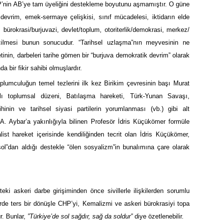
KP’nin AB’ye tam üyeliğini destekleme boyutunu aşmamıştır. O güne
evrim, emek-sermaye çelişkisi, sınıf mücadelesi, iktidarın elde
, bürokrasi/burjuvazi, devlet/toplum, otoriterlik/demokrasi, merkez/
 geçilmesi bunun sonucudur. “Tarihsel uzlaşma”nın meyvesinin ne
inin, darbeleri tarihe gömen bir “burjuva demokratik devrim” olarak
a bir fikir sahibi olmuşlardır.
oplumculuğun temel tezlerini ilk kez Birikim çevresinin başı Murat
lı toplumsal düzeni, Batılaşma hareketi, Türk-Yunan Savaşı,
hinin ve tarihsel siyasi partilerin yorumlanması (vb.) gibi alt
. A. Aybar’a yakınlığıyla bilinen Profesör İdris Küçükömer formüle
ist hareket içerisinde kendiliğinden tecrit olan İdris Küçükömer,
“sol”dan aldığı destekle “ölen sosyalizm”in bunalımına çare olarak
i askeri darbe girişiminden önce sivillerle ilişkilerden sorumlu
rde ters bir dönüşle CHP’yi, Kemalizmi ve askeri bürokrasiyi topa
r. Bunlar,
”Türkiye’de sol sağdır, sağ da soldur”
diye özetlenebilir.