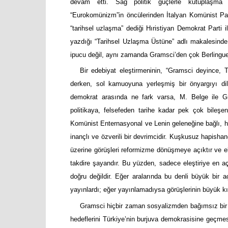
devam etti. Sağ politik güçlerle kutuplaşma 
“Eurokomünizm”in öncülerinden İtalyan Komünist Partis
“tarihsel uzlaşma” dediği Hıristiyan Demokrat Parti i
yazdığı “Tarihsel Uzlaşma Üstüne” adlı makalesinde 
ipucu değil, aynı zamanda Gramsci’den çok Berlinguer’
Bir edebiyat eleştirmeninin, “Gramsci deyince, Tü
derken, sol kamuoyuna yerleşmiş bir önyargıyı dil
demokrat arasında ne fark varsa, M. Belge ile Gr
politikaya, felsefeden tarihe kadar pek çok bile
Komünist Enternasyonal ve Lenin geleneğine bağlı,
inançlı ve özverili bir devrimcidir. Kuşkusuz hapishan
üzerine görüşleri reformizme dönüşmeye açıktır ve ele
takdire şayandır. Bu yüzden, sadece eleştiriye en a
doğru değildir. Eğer aralarında bu denli büyük bir 
yayınlardı; eğer yayınlamadıysa görüşlerinin büyük 
Gramsci hiçbir zaman sosyalizmden bağımsız bir 
hedeflerini Türkiye’nin burjuva demokrasisine geçmesi