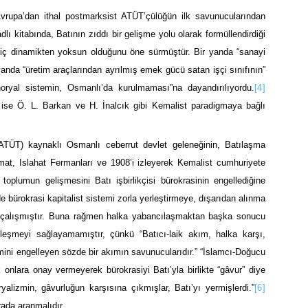
vrupa’dan ithal postmarksist ATÜT’çülüğün ilk savunucularından
lı kitabında, Batının zıddı bir gelişme yolu olarak formüllendirdiği
 iç dinamikten yoksun olduğunu öne sürmüştür. Bir yanda “sanayi
 yanda “üretim araçlarından ayrılmış emek gücü satan işçi sınıfının”
ryal sistemin, Osmanlı’da kurulmaması”na dayandırılıyordu.
[4]
 ise Ö. L. Barkan ve H. İnalcık gibi Kemalist paradigmaya bağlı
ATÜT) kaynaklı Osmanlı ceberrut devlet geleneğinin, Batılaşma
mat, Islahat Fermanları ve 1908’i izleyerek Kemalist cumhuriyete
l toplumun gelişmesini Batı işbirlikçisi bürokrasinin engellediğine
bürokrasi kapitalist sistemi zorla yerleştirmeye, dışarıdan alınma
aya çalışmıştır. Buna rağmen halka yabancılaşmaktan başka sonucu
tleşmeyi sağlayamamıştır, çünkü “Batıcı-laik akım, halka karşı,
şimini engelleyen sözde bir akımın savunucularıdır.” “İslamcı-Doğucu
onlara onay vermeyerek bürokrasiyi Batı’yla birlikte “gâvur” diye
alizmin, gâvurluğun karşısına çıkmışlar, Batı’yı yermişlerdi.”
[6]
rada aranmalıdır.