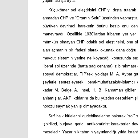
yapılması şartıyla.
Küçükömer sol eleştirisini CHP’yi dışta tutarak
anmadan CHP ve “Ortanın Solu” üzerinden yapmıştır. 
büyüyen devrimci hareketin önünü kesip onu dene
manevraydı. Özellikle 1930’lardan itibaren yer yer
mümkün olmayan CHP odaklı sol eleştirisini, onu s
alan açmanın bir ifadesi olarak okumak daha doğru o
mevcut sistemin yerine ne koyacağı konusunda sus
liberal sol üzerinde (hatta sağ cenahta) iz bırakması
sosyal demokratlar, TİP’teki yoldaşı M. A. Aybar gr
şeylerle sentezleyerek liberal-muhafazakâr-İslamcı
kadar M. Belge, A. İnsel, H. B. Kahraman gibileri 
anlamışlar, AKP iktidarını da bu yüzden desteklemişl
horozu saymak yanlış olmayacaktır.
Sırf halk kitlelerini güdebilmelerine bakarak “sol
işbirlikçi, burjuva, gerici, antikomünist karakterleri de
meseledir. Yazarın kitabının yayınlandığı yılda İstan