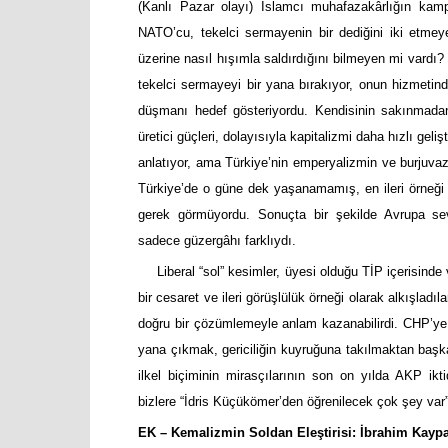
(Kanlı Pazar olayı) İslamcı muhafazakârlığın kamp
NATO’cu, tekelci sermayenin bir dediğini iki etmeyen
üzerine nasıl hışımla saldırdığını bilmeyen mi vardı
tekelci sermayeyi bir yana bırakıyor, onun hizmetind
düşmanı hedef gösteriyordu. Kendisinin sakınmadan 
üretici güçleri, dolayısıyla kapitalizmi daha hızlı gel
anlatıyor, ama Türkiye’nin emperyalizmin ve burjuvaz
Türkiye’de o güne dek yaşanamamış, en ileri örneği 
gerek görmüyordu. Sonuçta bir şekilde Avrupa sev
sadece güzergâhı farklıydı.
Liberal “sol” kesimler, üyesi olduğu TİP içerisind
bir cesaret ve ileri görüşlülük örneği olarak alkışlad
doğru bir çözümlemeyle anlam kazanabilirdi. CHP’y
yana çıkmak, gericiliğin kuyruğuna takılmaktan başk
ilkel biçiminin mirasçılarının son on yılda AKP iktid
bizlere “İdris Küçükömer’den öğrenilecek çok şey var”
EK – Kemalizmin Soldan Eleştirisi: İbrahim Kayp