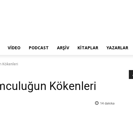
VIDEO
PODCAST
ARŞIV
KITAPLAR
YAZARLAR
un Kökenleri
lumculuğun Kökenleri
14
dakika