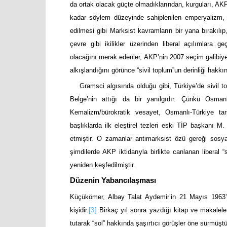
da ortak olacak güçte olmadıklarından, kurguları, A
kadar söylem düzeyinde sahiplenilen emperyalizm, d
edilmesi gibi Marksist kavramların bir yana bırakılıp
çevre gibi ikilikler üzerinden liberal açılımlara
olacağını merak edenler, AKP’nin 2007 seçim galibiyet
alkışlandığını görünce “sivil toplum”un derinliği hakkınd
Gramsci algısında olduğu gibi, Türkiye’de sivil t
Belge’nin attığı da bir yanılgıdır. Çünkü Osman
Kemalizm/bürokratik vesayet, Osmanlı-Türkiye tari
başlıklarda ilk eleştirel tezleri eski TİP başkanı M
etmiştir. O zamanlar antimarksist özü gereği sosyal
şimdilerde AKP iktidarıyla birlikte canlanan liberal 
yeniden keşfedilmiştir.
Düzenin Yabancılaşması
Küçükömer, Albay Talat Aydemir’in 21 Mayıs 1963’tek
kişidir.
[3]
Birkaç yıl sonra yazdığı kitap ve makalele
tutarak “sol” hakkında şaşırtıcı görüşler öne sürmüştü