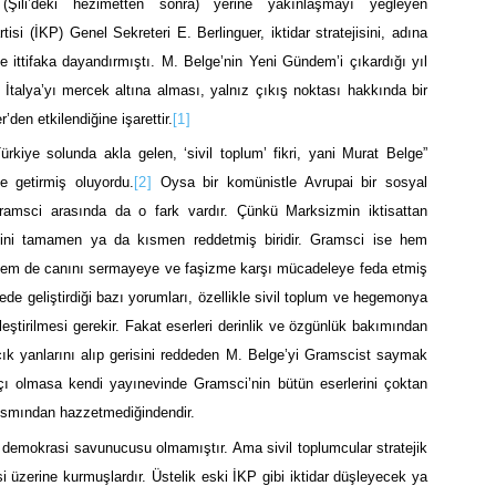
(Şili’deki hezimetten sonra) yerine yakınlaşmayı yeğleyen
i (İKP) Genel Sekreteri E. Berlinguer, iktidar stratejisini, adına
le ittifaka dayandırmıştı. M. Belge’nin Yeni Gündem’i çıkardığı yıl
İtalya’yı mercek altına alması, yalnız çıkış noktası hakkında bir
den etkilendiğine işarettir.
[1]
rkiye solunda akla gelen, ‘sivil toplum’ fikri, yani Murat Belge”
e getirmiş oluyordu.
[2]
Oysa bir komünistle Avrupai bir sosyal
amsci arasında da o fark vardır. Çünkü Marksizmin iktisattan
şenini tamamen ya da kısmen reddetmiş biridir. Gramsci ise hem
 hem de canını sermayeye ve faşizme karşı mücadeleye feda etmiş
ede geliştirdiği bazı yorumları, özellikle sivil toplum ve hegemonya
ştirilmesi gerekir. Fakat eserleri derinlik ve özgünlük bakımından
çık yanlarını alıp gerisini reddeden M. Belge’yi Gramscist saymak
açı olmasa kendi yayınevinde Gramsci’nin bütün eserlerini çoktan
kısmından hazzetmediğindendir.
demokrasi savunucusu olmamıştır. Ama sivil toplumcular stratejik
 üzerine kurmuşlardır. Üstelik eski İKP gibi iktidar düşleyecek ya