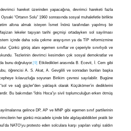
 devrimci hareket üzerinden yapacağına, devrimci hareketi fazla
Oysaki “Ortanın Solu” 1960 sonrasında sosyal muhalefetle birlikte
tim altına almak isteyen İsmet İnönü tarafından yapılmış bir
 faşizan lekeler taşıyan tarihi geçmişi ortadayken sol sayılması
istem içinde daha sola çekme arayışının ya da TİP reformizmine
lur. Çünkü görüş alanı egemen sınıflar ve çeperiyle sınırlıydı ve
kundu. Tezlerinin devrimci kesimden çok sosyal demokratlar ve
 da bunu doğruluyor.
[9]
Etkiledikleri arasında B. Ecevit, İ. Cem gibi
ubu, öğrencisi A. S. Akat, A. Gevgilili ve sonradan bunları başka
 cepheye kılavuzluğa soyunan Birikim çevresi sayılabilir. Bugüne
“sol ve sağ güçler”den yaklaşık olarak Küçükömer’in dediklerini
erdir. Bu bakımdan “İdris Hoca”yı sivil toplumculuğun erken ötmüş
” sayılmalarına gelince DP, AP ve MNP gibi egemen sınıf partilerinin
vrimcilerin her günkü mücadele içinde bile algılayabildikleri pratik bir
bul’da NATO’yu protesto eden solculara karşı yapılan vahşi saldırı