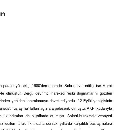
un
 paralel yükselişi 1980’den sonradır. Sola servis edilişi ise Murat
yle olmuştur. Dergi, devrimci hareketi “eski dogma”larını gözden
erinden yeniden tanımlamaya davet ediyordu. 12 Eylül yenilgisinin
sus’, ‘uzlaşma’ lafları ağızlara pelesenk olmuştu. AKP iktidarıyla
n ilk adımları da o yıllarda atılmıştı. Askeri-bürokratik vesayeti
rz edilen ittifak fikri, daha sonraki yıllarda karşılıklı paslaşmalara