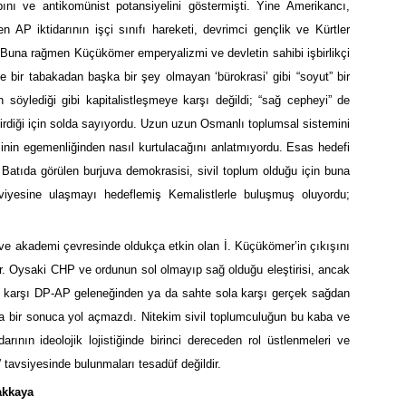
ını ve antikomünist potansiyelini göstermişti. Yine Amerikancı,
 AP iktidarının işçi sınıfı hareketi, devrimci gençlik ve Kürtler
? Buna rağmen Küçükömer emperyalizmi ve devletin sahibi işbirlikçi
e bir tabakadan başka bir şey olmayan ‘bürokrasi’ gibi “soyut” bir
söylediği gibi kapitalistleşmeye karşı değildi; “sağ cepheyi” de
iştirdiği için solda sayıyordu. Uzun uzun Osmanlı toplumsal sistemini
inin egemenliğinden nasıl kurtulacağını anlatmıyordu. Esas hedefi
Batıda görülen burjuva demokrasisi, sivil toplum olduğu için buna
iyesine ulaşmayı hedeflemiş Kemalistlerle buluşmuş oluyordu;
e ve akademi çevresinde oldukça etkin olan İ. Küçükömer’in çıkışını
ılar. Oysaki CHP ve ordunun sol olmayıp sağ olduğu eleştirisi, ancak
e karşı DP-AP geleneğinden ya da sahte sola karşı gerçek sağdan
a bir sonuca yol açmazdı. Nitekim sivil toplumculuğun bu kaba ve
arının ideolojik lojistiğinde birinci dereceden rol üstlenmeleri ve
 tavsiyesinde bulunmaları tesadüf değildir.
akkaya