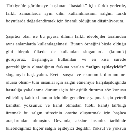
Türkiye’de görülmeye başlanan “hastalık” için farklı yerlerde,
farklı zamanlarda aynı dilin kullanılmasının salgını farklı
boyutlarda değerlendirmek için önemli olduğunu düşünüyorum.
Şaşırtıcı olan ise bu piyasa dilinin farklı ideolojiler tarafından
aynı anlamlarda kullanılagelmesi. Bunun örneğini bizde olduğu
gibi birçok ülkede de kullanılan sloganlarda (komut?)
görüyoruz. Başlangıçta kullanılan ve en kısa sürede
gerçekliğinin olmadığının farkına varılan
“salgın eşitleyicidir”
sloganıyla başlayalım. Evet –sosyal ve ekonomik durumu ne
olursa olsun‒ tüm insanlar için salgın etmeniyle karşılaşıldığında
hastalığa yakalanma durumu için bir eşitlik durumu söz konusu
edilebilir; kaldı ki bunun için bile genelleme yapmak için yeterli
kanıttan yoksunuz ve kanıt olmadan (tıbbi kanıt) laf/bilgi
üretmek bu salgın sürecinin otorite oluşturmak için başlıca
araçlarından olmuştur. Devamla; aksine insanlık tarihinde
bilebildiğimiz hiçbir salgın eşitleyici değildir. Yoksul ve yoksun