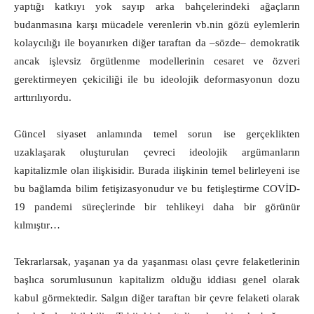
yaptığı katkıyı yok sayıp arka bahçelerindeki ağaçların
budanmasına karşı mücadele verenlerin vb.nin gözü eylemlerin
kolaycılığı ile boyanırken diğer taraftan da ‒sözde‒ demokratik
ancak işlevsiz örgütlenme modellerinin cesaret ve özveri
gerektirmeyen çekiciliği ile bu ideolojik deformasyonun dozu
arttırılıyordu.
Güncel siyaset anlamında temel sorun ise gerçeklikten
uzaklaşarak oluşturulan çevreci ideolojik argümanların
kapitalizmle olan ilişkisidir. Burada ilişkinin temel belirleyeni ise
bu bağlamda bilim fetişizasyonudur ve bu fetişleştirme COVİD-
19 pandemi süreçlerinde bir tehlikeyi daha bir görünür
kılmıştır…
Tekrarlarsak, yaşanan ya da yaşanması olası çevre felaketlerinin
başlıca sorumlusunun kapitalizm olduğu iddiası genel olarak
kabul görmektedir. Salgın diğer taraftan bir çevre felaketi olarak