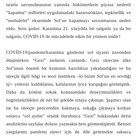
ısrarla savunulmasının yanında hükümetlerin piyasa nedenli
“kapatma” tedbirleri uygulamadaki kararsızlıkları, tepkisellik ve
“muhalefet” ekseninde Sol’un kapatmayı savunmasına neden
oldu. Soru şudur: Karantina 21. yüzyılda bir salgınla ya da bu
salgınla, COVİD-19 ile mücadelede etkin bir yöntem midir?
COVİD-19/pandemi/karantina günlerini sol siyaset üzerinden
düşünürken “Gezi” anılarım canlandı. Gezi sürecine ülke
Sol’unun önemli bir kısmının hazırlıksız yakalandığını ve bu
süreçle ilgili bilgi ve teori üretirken –ki bizim Sol’un en sevdiği
iş!‒ yetersiz kaldıklarını, kafalarının iyice karıştığını görmüştük.
Daha da kötüsü sokak konusundaki deneyimsizlikleri ve
öngörüsüzlükleri de net bir şekilde ortaya çıkmıştı. Şaşırtıcı olan
ise bu süreçte pencereden bakmaya, sokağa çıkmaya korkan
onlarca “sol aydın” ortalık durulunca “Gezi” hakkındaki derin
analizlerini sayfalar dolusu yazmakta beis görmemişlerdi. Benzer
yargılarımı pandemi süreci için de dile getirmekte sakınca