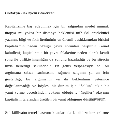
Godot’yu Bekleyeni Beklerken
Kapitalizmle baş edebilmek için bir salgından medet ummak
ütopya mı yoksa bir distopya beklentisi mi? Sol entelektüel
yazının, bilgi ve fikir üretiminin en önemli başlıklarından birisini
kapitalizmin neden olduğu çevre sorunları oluşturur. Genel
kabulleniş kapitalizmin bir çevre felaketine neden olarak kendi
sonu ile birlikte insanlığın da sonunu hazırladığı ve bu sürecin
hızla ilerlediği şeklindedir. En geniş yelpazesiyle sol bu
argümana sıkıca sarılmasına rağmen salgının şu an için
gösterdiği, bu argümanın ya da beklentinin yeterince
doğrulanmadığı ve böylesi bir durum için “Sol’un” etkin bir
yanıt verme becerisinden yoksun olduğu… “Yeşiller” olayının
ünüyorum.
kapitalizm tarafından üretilen bir yanıt olduğunu düş
Sol külliyatın temel başvuru kitaplarında kapitalizmin
in gelişme