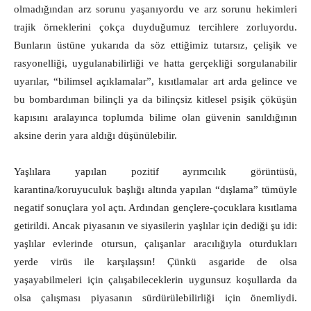
olmadığından arz sorunu yaşanıyordu ve arz sorunu hekimleri
trajik örneklerini çokça duyduğumuz tercihlere zorluyordu.
Bunların üstüne yukarıda da söz ettiğimiz tutarsız, çelişik ve
rasyonelliği, uygulanabilirliği ve hatta gerçekliği sorgulanabilir
uyarılar, “bilimsel açıklamalar”, kısıtlamalar art arda gelince ve
bu bombardıman bilinçli ya da bilinçsiz kitlesel psişik çöküşün
kapısını aralayınca toplumda bilime olan güvenin sanıldığının
aksine derin yara aldığı düşünülebilir.
Yaşlılara yapılan pozitif ayrımcılık görüntüsü,
karantina/koruyuculuk başlığı altında yapılan “dışlama” tümüyle
negatif sonuçlara yol açtı. Ardından gençlere-çocuklara kısıtlama
getirildi. Ancak piyasanın ve siyasilerin yaşlılar için dediği şu idi:
yaşlılar evlerinde otursun, çalışanlar aracılığıyla oturdukları
yerde virüs ile karşılaşsın! Çünkü asgaride de olsa
yaşayabilmeleri için çalışabileceklerin uygunsuz koşullarda da
olsa çalışması piyasanın sürdürülebilirliği için önemliydi.