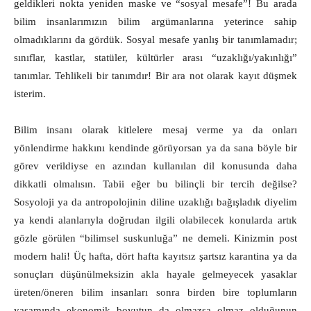
geldikleri nokta yeniden maske ve “sosyal mesafe”! Bu arada
bilim insanlarımızın bilim argümanlarına yeterince sahip
olmadıklarını da gördük. Sosyal mesafe yanlış bir tanımlamadır;
sınıflar, kastlar, statüler, kültürler arası “uzaklığı/yakınlığı”
tanımlar. Tehlikeli bir tanımdır! Bir ara not olarak kayıt düşmek
isterim.
Bilim insanı olarak kitlelere mesaj verme ya da onları
yönlendirme hakkını kendinde görüyorsan ya da sana böyle bir
görev verildiyse en azından kullanılan dil konusunda daha
dikkatli olmalısın. Tabii eğer bu bilinçli bir tercih değilse?
Sosyoloji ya da antropolojinin diline uzaklığı bağışladık diyelim
ya kendi alanlarıyla doğrudan ilgili olabilecek konularda artık
gözle görülen “bilimsel suskunluğa” ne demeli. Kinizmin post
modern hali! Üç hafta, dört hafta kayıtsız şartsız karantina ya da
sonuçları düşünülmeksizin akla hayale gelmeyecek yasaklar
üreten/öneren bilim insanları sonra birden bire toplumların
yaşamında ekonomik boyutun da olmazsa olmaz olduğunun