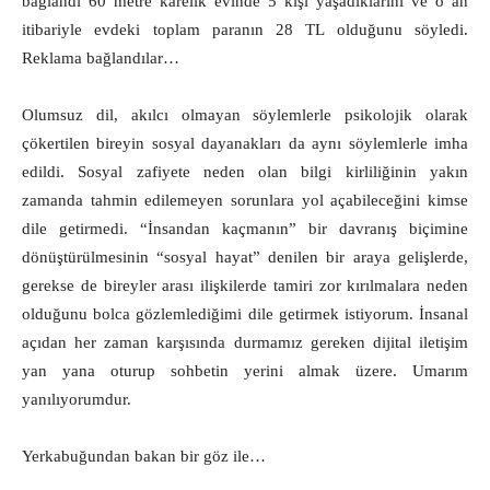
bağlandı 60 metre karelik evinde 5 kişi yaşadıklarını ve o an
itibariyle evdeki toplam paranın 28 TL olduğunu söyledi.
Reklama bağlandılar…
Olumsuz dil, akılcı olmayan söylemlerle psikolojik olarak
çökertilen bireyin sosyal dayanakları da aynı söylemlerle imha
edildi. Sosyal zafiyete neden olan bilgi kirliliğinin yakın
zamanda tahmin edilemeyen sorunlara yol açabileceğini kimse
dile getirmedi. “İnsandan kaçmanın” bir davranış biçimine
dönüştürülmesinin “sosyal hayat” denilen bir araya gelişlerde,
gerekse de bireyler arası ilişkilerde tamiri zor kırılmalara neden
olduğunu bolca gözlemlediğimi dile getirmek istiyorum. İnsanal
açıdan her zaman karşısında durmamız gereken dijital iletişim
yan yana oturup sohbetin yerini almak üzere. Umarım
yanılıyorumdur.
Yerkabuğundan bakan bir göz ile…