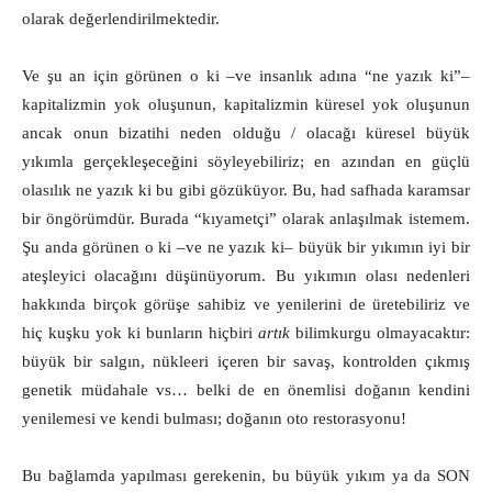
olarak değerlendirilmektedir.
Ve şu an için görünen o ki –ve insanlık adına “ne yazık ki”‒
kapitalizmin yok oluşunun, kapitalizmin küresel yok oluşunun
ancak onun bizatihi neden olduğu / olacağı küresel büyük
yıkımla gerçekleşeceğini söyleyebiliriz; en azından en güçlü
olasılık ne yazık ki bu gibi gözüküyor. Bu, had safhada karamsar
bir öngörümdür. Burada “kıyametçi” olarak anlaşılmak istemem.
Şu anda görünen o ki –ve ne yazık ki‒ büyük bir yıkımın iyi bir
ateşleyici olacağını düşünüyorum. Bu yıkımın olası nedenleri
hakkında birçok görüşe sahibiz ve yenilerini de üretebiliriz ve
hiç kuşku yok ki bunların hiçbiri
artık
bilimkurgu olmayacaktır:
büyük bir salgın, nükleeri içeren bir savaş, kontrolden çıkmış
genetik müdahale vs… belki de en önemlisi doğanın kendini
yenilemesi ve kendi bulması; doğanın oto restorasyonu!
Bu bağlamda yapılması gerekenin, bu büyük yıkım ya da SON