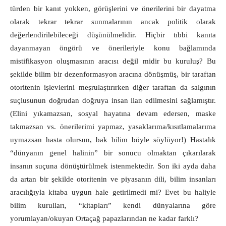
türden bir kanıt yokken, görüşlerini ve önerilerini bir dayatma
olarak tekrar tekrar sunmalarının ancak politik olarak
değerlendirilebileceği düşünülmelidir. Hiçbir tıbbi kanıta
dayanmayan öngörü ve önerileriyle konu bağlamında
mistifikasyon oluşmasının aracısı değil midir bu kuruluş? Bu
şekilde bilim bir dezenformasyon aracına dönüşmüş, bir taraftan
otoritenin işlevlerini meşrulaştırırken diğer taraftan da salgının
suçlusunun doğrudan doğruya insan ilan edilmesini sağlamıştır.
(Elini yıkamazsan, sosyal hayatına devam edersen, maske
takmazsan vs. önerilerimi yapmaz, yasaklarıma/kısıtlamalarıma
uymazsan hasta olursun, bak bilim böyle söylüyor!) Hastalık
“dünyanın genel halinin” bir sonucu olmaktan çıkarılarak
insanın suçuna dönüştürülmek istenmektedir. Son iki ayda daha
da artan bir şekilde otoritenin ve piyasanın dili, bilim insanları
aracılığıyla kitaba uygun hale getirilmedi mi? Evet bu haliyle
bilim kurulları, “kitapları” kendi dünyalarına göre
yorumlayan/okuyan Ortaçağ papazlarından ne kadar farklı?