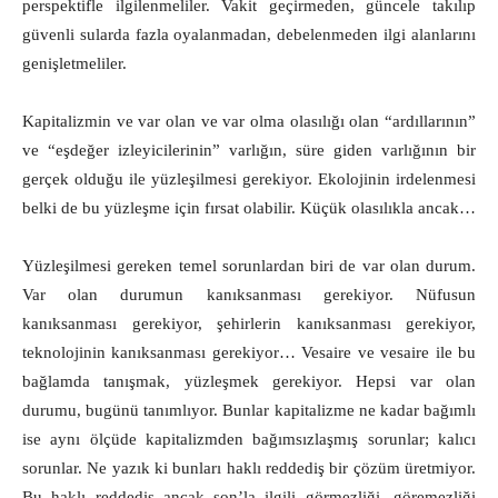
perspektifle ilgilenmeliler. Vakit geçirmeden, güncele takılıp
güvenli sularda fazla oyalanmadan, debelenmeden ilgi alanlarını
genişletmeliler.
Kapitalizmin ve var olan ve var olma olasılığı olan “ardıllarının”
ve “eşdeğer izleyicilerinin” varlığın, süre giden varlığının bir
gerçek olduğu ile yüzleşilmesi gerekiyor. Ekolojinin irdelenmesi
belki de bu yüzleşme için fırsat olabilir. Küçük olasılıkla ancak…
Yüzleşilmesi gereken temel sorunlardan biri de var olan durum.
Var olan durumun kanıksanması gerekiyor. Nüfusun
kanıksanması gerekiyor, şehirlerin kanıksanması gerekiyor,
teknolojinin kanıksanması gerekiyor… Vesaire ve vesaire ile bu
bağlamda tanışmak, yüzleşmek gerekiyor. Hepsi var olan
durumu, bugünü tanımlıyor. Bunlar kapitalizme ne kadar bağımlı
ise aynı ölçüde kapitalizmden bağımsızlaşmış sorunlar; kalıcı
sorunlar. Ne yazık ki bunları haklı reddediş bir çözüm üretmiyor.
Bu haklı reddediş ancak son’la ilgili görmezliği, göremezliği