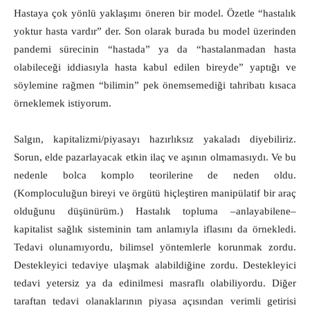
Hastaya çok yönlü yaklaşımı öneren bir model. Özetle “hastalık
yoktur hasta vardır” der. Son olarak burada bu model üzerinden
pandemi sürecinin “hastada” ya da “hastalanmadan hasta
olabileceği iddiasıyla hasta kabul edilen bireyde” yaptığı ve
söylemine rağmen “bilimin” pek önemsemediği tahribatı kısaca
örneklemek istiyorum.
Salgın, kapitalizmi/piyasayı hazırlıksız yakaladı diyebiliriz.
Sorun, elde pazarlayacak etkin ilaç ve aşının olmamasıydı. Ve bu
nedenle bolca komplo teorilerine de neden oldu.
(Komploculuğun bireyi ve örgütü hiçleştiren manipülatif bir araç
olduğunu düşünürüm.) Hastalık topluma –anlayabilene‒
kapitalist sağlık sisteminin tam anlamıyla iflasını da örnekledi.
Tedavi olunamıyordu, bilimsel yöntemlerle korunmak zordu.
Destekleyici tedaviye ulaşmak alabildiğine zordu. Destekleyici
tedavi yetersiz ya da edinilmesi masraflı olabiliyordu. Diğer
taraftan tedavi olanaklarının piyasa açısından verimli getirisi