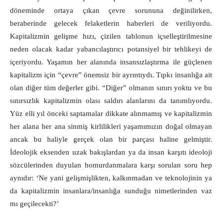
döneminde ortaya çıkan çevre sorununa değinilirken,
beraberinde gelecek felaketlerin haberleri de veriliyordu.
Kapitalizmin gelişme hızı, çizilen tablonun içselleştirilmesine
neden olacak kadar yabancılaştırıcı potansiyel bir tehlikeyi de
içeriyordu. Yaşamın her alanında insansızlaştırma ile güçlenen
kapitalizm için “çevre” önemsiz bir ayrıntıydı. Tıpkı insanlığa ait
olan diğer tüm değerler gibi. “Diğer” olmanın sınırı yoktu ve bu
sınırsızlık kapitalizmin olası saldırı alanlarını da tanımlıyordu.
Yüz elli yıl önceki saptamalar dikkate alınmamış ve kapitalizmin
her alana her ana sinmiş kirlilikleri yaşamımızın doğal olmayan
ancak bu haliyle gerçek olan bir parçası haline gelmiştir.
İdeolojik eksenden uzak bakışlardan ya da insan karşıtı ideoloji
sözcülerinden duyulan homurdanmalara karşı sorulan soru hep
aynıdır: ‘Ne yani gelişmişlikten, kalkınmadan ve teknolojinin ya
da kapitalizmin insanlara/insanlığa sunduğu nimetlerinden vaz
mı geçilecekti?’