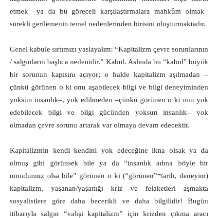
etmek ‒ya da bu göreceli karşılaştırmalara mahkûm olmak‒
sürekli gerilemenin temel nedenlerinden birisini oluşturmaktadır.
Genel kabule sırtımızı yaslayalım: “Kapitalizm çevre sorunlarının
/ salgınların başlıca nedenidir.” Kabul. Aslında bu “kabul” büyük
bir sorunun kapısını açıyor; o halde kapitalizm aşılmadan –
çünkü görünen o ki onu aşabilecek bilgi ve bilgi deneyiminden
yoksun insanlık‒, yok edilmeden –çünkü görünen o ki onu yok
edebilecek bilgi ve bilgi gücünden yoksun insanlık‒ yok
olmadan çevre sorunu artarak var olmaya devam edecektir.
Kapitalizmin kendi kendini yok edeceğine ikna olsak ya da
olmuş gibi görünsek bile ya da “insanlık adına böyle bir
umudumuz olsa bile” görünen o ki (“görünen”=tarih, deneyim)
kapitalizm, yaşanan/yaşattığı kriz ve felaketleri aşmakta
sosyalistlere göre daha becerikli ve daha bilgilidir! Bugün
itibarıyla salgın “vahşi kapitalizm” için krizden çıkma aracı