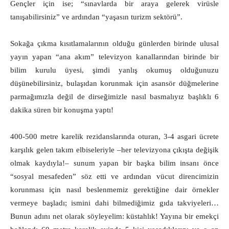
Gençler için ise; “sınavlarda bir araya gelerek virüsle
tanışabilirsiniz” ve ardından “yaşasın turizm sektörü”.
Sokağa çıkma kısıtlamalarının olduğu günlerden birinde ulusal
yayın yapan “ana akım” televizyon kanallarından birinde bir
bilim kurulu üyesi, şimdi yanlış okumuş olduğunuzu
düşünebilirsiniz, bulaşıdan korunmak için asansör düğmelerine
parmağımızla değil de dirseğimizle nasıl basmalıyız başlıklı 6
dakika süren bir konuşma yaptı!
400-500 metre karelik rezidanslarında oturan, 3-4 asgari ücrete
karşılık gelen takım elbiseleriyle –her televizyona çıkışta değişik
olmak kaydıyla!‒ sunum yapan bir başka bilim insanı önce
“sosyal mesafeden” söz etti ve ardından vücut direncimizin
korunması için nasıl beslenmemiz gerektiğine dair örnekler
vermeye başladı; ismini dahi bilmediğimiz gıda takviyeleri…
Bunun adını net olarak söyleyelim: küstahlık! Yayına bir emekçi