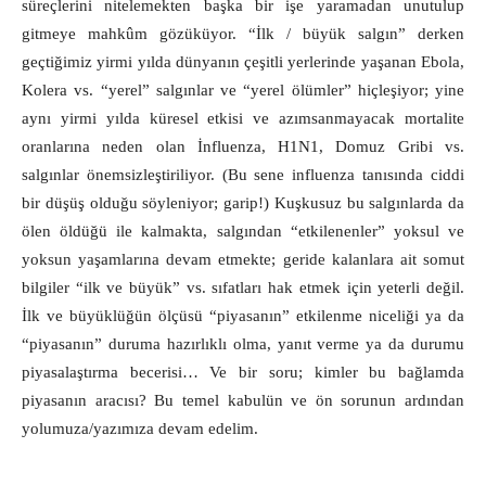
süreçlerini nitelemekten başka bir işe yaramadan unutulup
gitmeye mahkûm gözüküyor. “İlk / büyük salgın” derken
geçtiğimiz yirmi yılda dünyanın çeşitli yerlerinde yaşanan Ebola,
Kolera vs. “yerel” salgınlar ve “yerel ölümler” hiçleşiyor; yine
aynı yirmi yılda küresel etkisi ve azımsanmayacak mortalite
oranlarına neden olan İnfluenza, H1N1, Domuz Gribi vs.
salgınlar önemsizleştiriliyor. (Bu sene influenza tanısında ciddi
bir düşüş olduğu söyleniyor; garip!) Kuşkusuz bu salgınlarda da
ölen öldüğü ile kalmakta, salgından “etkilenenler” yoksul ve
yoksun yaşamlarına devam etmekte; geride kalanlara ait somut
bilgiler “ilk ve büyük” vs. sıfatları hak etmek için yeterli değil.
İlk ve büyüklüğün ölçüsü “piyasanın” etkilenme niceliği ya da
“piyasanın” duruma hazırlıklı olma, yanıt verme ya da durumu
piyasalaştırma becerisi… Ve bir soru; kimler bu bağlamda
piyasanın aracısı? Bu temel kabulün ve ön sorunun ardından
yolumuza/yazımıza devam edelim.