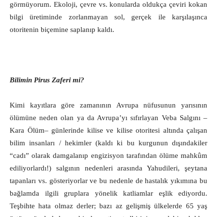
görmüyorum. Ekoloji, çevre vs. konularda oldukça çeviri kokan
bilgi üretiminde zorlanmayan sol, gerçek ile karşılaşınca
otoritenin biçemine saplanıp kaldı.
Bilimin Pirus Zaferi mi?
Kimi kayıtlara göre zamanının Avrupa nüfusunun yarısının
ölümüne neden olan ya da Avrupa’yı sıfırlayan Veba Salgını –
Kara Ölüm‒ günlerinde kilise ve kilise otoritesi altında çalışan
bilim insanları / hekimler (kaldı ki bu kurgunun dışındakiler
“cadı” olarak damgalanıp engizisyon tarafından ölüme mahkûm
ediliyorlardı!) salgının nedenleri arasında Yahudileri, şeytana
tapanları vs. gösteriyorlar ve bu nedenle de hastalık yıkımına bu
bağlamda ilgili gruplara yönelik katliamlar eşlik ediyordu.
Teşbihte hata olmaz derler; bazı az gelişmiş ülkelerde 65 yaş