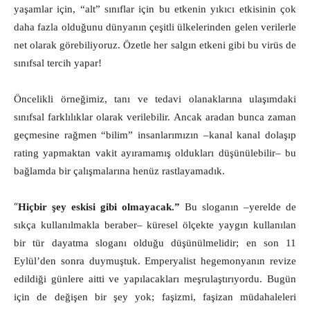
yaşamlar için, “alt” sınıflar için bu etkenin yıkıcı etkisinin çok
daha fazla olduğunu dünyanın çeşitli ülkelerinden gelen verilerle
net olarak görebiliyoruz. Özetle her salgın etkeni gibi bu virüs de
sınıfsal tercih yapar!
Öncelikli örneğimiz, tanı ve tedavi olanaklarına ulaşımdaki
sınıfsal farklılıklar olarak verilebilir. Ancak aradan bunca zaman
geçmesine rağmen “bilim” insanlarımızın ‒kanal kanal dolaşıp
rating yapmaktan vakit ayıramamış oldukları düşünülebilir‒ bu
bağlamda bir çalışmalarına henüz rastlayamadık.
“
Hiçbir şey eskisi gibi olmayacak.”
Bu sloganın ‒yerelde de
sıkça kullanılmakla beraber‒ küresel ölçekte yaygın kullanılan
bir tür dayatma sloganı olduğu düşünülmelidir; en son 11
Eylül’den sonra duymuştuk. Emperyalist hegemonyanın revize
edildiği günlere aitti ve yapılacakları meşrulaştırıyordu. Bugün
için de değişen bir şey yok; faşizmi, faşizan müdahaleleri