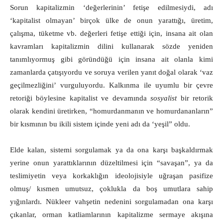
Sorun kapitalizmin ‘değerlerinin’ fetişe edilmesiydi, adı
‘kapitalist olmayan’ birçok ülke de onun yarattığı, üretim,
çalışma, tüketme vb. değerleri fetişe ettiği için, insana ait olan
kavramları kapitalizmin dilini kullanarak sözde yeniden
tanımlıyormuş gibi göründüğü için insana ait olanla kimi
zamanlarda çatışıyordu ve soruya verilen yanıt doğal olarak ‘vaz
geçilmezliğini’ vurguluyordu. Kalkınma ile uyumlu bir çevre
retoriği böylesine kapitalist ve devamında
sosyalist
bir retorik
olarak kendini üretirken, “homurdanmanın ve homurdananların”
bir kısmının bu ikili sistem içinde yeni adı da ‘yeşil” oldu.
Elde kalan, sistemi sorgulamak ya da ona karşı başkaldırmak
yerine onun yarattıklarının düzeltilmesi için “savaşan”, ya da
teslimiyetin veya korkaklığın ideolojisiyle uğraşan pasifize
olmuş/ kısmen umutsuz, çoklukla da boş umutlara sahip
yığınlardı. Nükleer vahşetin nedenini sorgulamadan ona karşı
çıkanlar, orman katliamlarının kapitalizme sermaye akışına