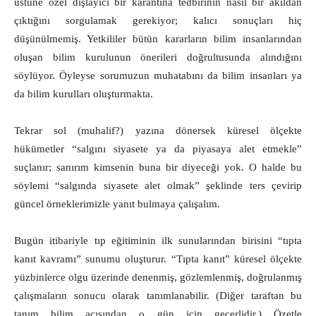
üstüne özel dışlayıcı bir karantina tedbirinin nasıl bir akıldan
çıktığını sorgulamak gerekiyor; kalıcı sonuçları hiç
düşünülmemiş. Yetkililer bütün kararların bilim insanlarından
oluşan bilim kurulunun önerileri doğrultusunda alındığını
söylüyor. Öyleyse sorumuzun muhatabını da bilim insanları ya
da bilim kurulları oluşturmakta.
Tekrar sol (muhalif?) yazına dönersek küresel ölçekte
hükümetler “salgını siyasete ya da piyasaya alet etmekle”
suçlanır; sanırım kimsenin buna bir diyeceği yok. O halde bu
söylemi “salgında siyasete alet olmak” şeklinde ters çevirip
güncel örneklerimizle yanıt bulmaya çalışalım.
Bugün itibariyle tıp eğitiminin ilk sunularından birisini “tıpta
kanıt kavramı” sunumu oluşturur. “Tıpta kanıt” küresel ölçekte
yüzbinlerce olgu üzerinde denenmiş, gözlemlenmiş, doğrulanmış
çalışmaların sonucu olarak tanımlanabilir. (Diğer taraftan bu
tanım bilim açısından o gün için geçerlidir.) Özetle