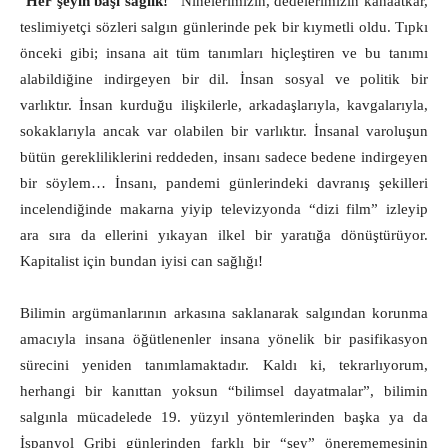
“
Her şeyin başı sağlık!”
Ninelerimizin, dedelerimizin kanaatkâr,
teslimiyetçi sözleri salgın günlerinde pek bir kıymetli oldu. Tıpkı
önceki gibi; insana ait tüm tanımları hiçleştiren ve bu tanımı
alabildiğine indirgeyen bir dil. İnsan sosyal ve politik bir
varlıktır. İnsan kurduğu ilişkilerle, arkadaşlarıyla, kavgalarıyla,
sokaklarıyla ancak var olabilen bir varlıktır. İnsanal varoluşun
bütün gerekliliklerini reddeden, insanı sadece bedene indirgeyen
bir söylem… İnsanı, pandemi günlerindeki davranış şekilleri
incelendiğinde makarna yiyip televizyonda “dizi film” izleyip
ara sıra da ellerini yıkayan ilkel bir yaratığa dönüştürüyor.
Kapitalist için bundan iyisi can sağlığı!
Bilimin argümanlarının arkasına saklanarak salgından korunma
amacıyla insana öğütlenenler insana yönelik bir pasifikasyon
sürecini yeniden tanımlamaktadır. Kaldı ki, tekrarlıyorum,
herhangi bir kanıttan yoksun “bilimsel dayatmalar”, bilimin
salgınla mücadelede 19. yüzyıl yöntemlerinden başka ya da
İspanyol Gribi günlerinden farklı bir “şey” önerememesinin