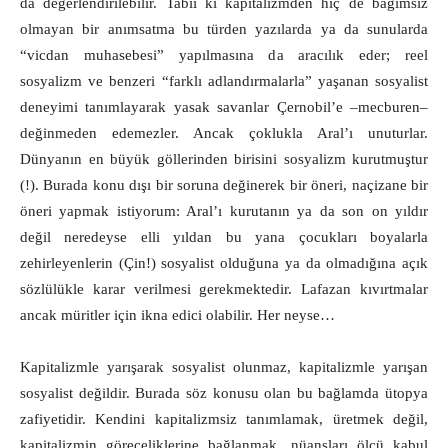
da değerlendirilebilir. Tabii ki kapitalizmden hiç de bağımsız
olmayan bir anımsatma bu türden yazılarda ya da sunularda
“vicdan muhasebesi” yapılmasına da aracılık eder; reel
sosyalizm ve benzeri “farklı adlandırmalarla” yaşanan sosyalist
deneyimi tanımlayarak yasak savanlar Çernobil’e –mecburen‒
değinmeden edemezler. Ancak çoklukla Aral’ı unuturlar.
Dünyanın en büyük göllerinden birisini sosyalizm kurutmuştur
(!). Burada konu dışı bir soruna değinerek bir öneri, naçizane bir
öneri yapmak istiyorum: Aral’ı kurutanın ya da son on yıldır
değil neredeyse elli yıldan bu yana çocukları boyalarla
zehirleyenlerin (Çin!) sosyalist olduğuna ya da olmadığına açık
sözlülükle karar verilmesi gerekmektedir. Lafazan kıvırtmalar
ancak müritler için ikna edici olabilir. Her neyse…
Kapitalizmle yarışarak sosyalist olunmaz, kapitalizmle yarışan
sosyalist değildir. Burada söz konusu olan bu bağlamda ütopya
zafiyetidir. Kendini kapitalizmsiz tanımlamak, üretmek değil,
kapitalizmin göreceliklerine bağlanmak, nüansları ölçü kabul