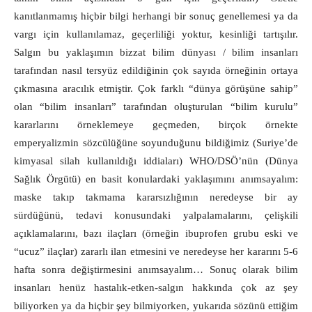
kanıtlanmamış hiçbir bilgi herhangi bir sonuç genellemesi ya da
vargı için kullanılamaz, geçerliliği yoktur, kesinliği tartışılır.
Salgın bu yaklaşımın bizzat bilim dünyası / bilim insanları
tarafından nasıl tersyüz edildiğinin çok sayıda örneğinin ortaya
çıkmasına aracılık etmiştir. Ç
ok farklı “dünya görüşüne sahip”
olan “bilim insanları” tarafından oluşturulan “bilim kurulu”
kararlarını örneklemeye geçmeden, birçok örnekte
emperyalizmin sözcülüğüne soyunduğunu bildiğimiz (Suriye’de
kimyasal silah kullanıldığı iddiaları) WHO/DSÖ’nün (Dünya
Sağlık Örgütü) en basit konulardaki yaklaşımını anımsayalım:
maske takıp takmama kararsızlığının neredeyse bir ay
sürdüğünü, tedavi konusundaki yalpalamalarını, çelişkili
açıklamalarını, bazı ilaçları (örneğin ibuprofen grubu eski ve
“ucuz” ilaçlar) zararlı ilan etmesini ve neredeyse her kararını 5-6
hafta sonra değiştirmesini anımsayalım… Sonuç olarak bilim
insanları henüz hastalık-etken-salgın hakkında çok az şey
biliyorken ya da hiçbir şey bilmiyorken, yukarıda sözünü ettiğim