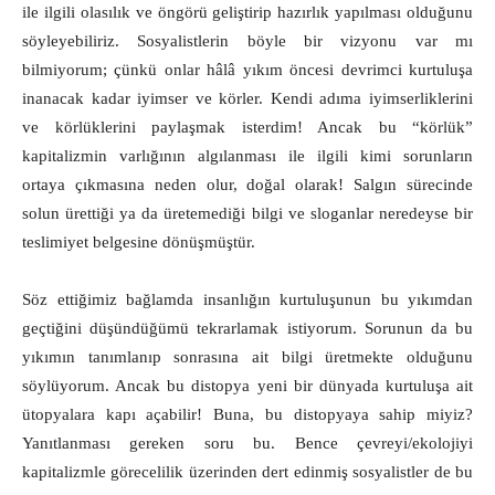
ile ilgili olasılık ve öngörü geliştirip hazırlık yapılması olduğunu
söyleyebiliriz. Sosyalistlerin böyle bir vizyonu var mı
bilmiyorum; çünkü onlar hâlâ yıkım öncesi devrimci kurtuluşa
inanacak kadar iyimser ve körler. Kendi adıma iyimserliklerini
ve körlüklerini paylaşmak isterdim! Ancak bu “körlük”
kapitalizmin varlığının algılanması ile ilgili kimi sorunların
ortaya çıkmasına neden olur, doğal olarak! Salgın sürecinde
solun ürettiği ya da üretemediği bilgi ve sloganlar neredeyse bir
teslimiyet belgesine dönüşmüştür.
Söz ettiğimiz bağlamda insanlığın kurtuluşunun bu yıkımdan
geçtiğini düşündüğümü tekrarlamak istiyorum. Sorunun da bu
yıkımın tanımlanıp sonrasına ait bilgi üretmekte olduğunu
söylüyorum. Ancak bu distopya yeni bir dünyada kurtuluşa ait
ütopyalara kapı açabilir! Buna, bu distopyaya sahip miyiz?
Yanıtlanması gereken soru bu. Bence çevreyi/ekolojiyi
kapitalizmle görecelilik üzerinden dert edinmiş sosyalistler de bu