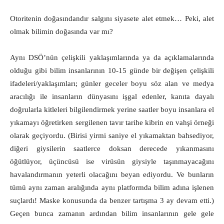
Otoritenin doğasındandır salgını siyasete alet etmek… Peki, alet
olmak bilimin doğasında var mı?
Aynı DSÖ’nün çelişkili yaklaşımlarında ya da açıklamalarında
olduğu gibi bilim insanlarının 10-15 günde bir değişen çelişkili
ifadeleri/yaklaşımları; günler geceler boyu söz alan ve medya
aracılığı ile insanların dünyasını işgal edenler, kanıta dayalı
doğrularla kitleleri bilgilendirmek yerine saatler boyu insanlara el
yıkamayı öğretirken sergilenen tavır tarihe kibrin en vahşi örneği
olarak geçiyordu. (Birisi yirmi saniye el yıkamaktan bahsediyor,
diğeri giysilerin saatlerce doksan derecede yıkanmasını
öğütlüyor, üçüncüsü ise virüsün giysiyle taşınmayacağını
havalandırmanın yeterli olacağını beyan ediyordu. Ve bunların
tümü aynı zaman aralığında aynı platformda bilim adına işlenen
suçlardı! Maske konusunda da benzer tartışma 3 ay devam etti.)
Geçen bunca zamanın ardından bilim insanlarının gele gele