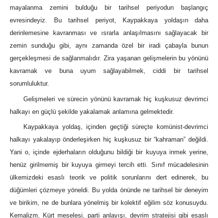
mayalanma zemini bulduğu bir tarihsel periyodun başlangıç
evresindeyiz. Bu tarihsel periyot, Kaypakkaya yoldaşın daha
derinlemesine kavranması ve ısrarla anlaşılmasını sağlayacak bir
zemin sunduğu gibi, aynı zamanda özel bir iradi çabayla bunun
gerçekleşmesi de sağlanmalıdır. Zira yaşanan gelişmelerin bu yönünü
kavramak ve buna uyum sağlayabilmek, ciddi bir tarihsel
sorumluluktur.
Gelişmeleri ve sürecin yönünü kavramak hiç kuşkusuz devrimci
halkayı en güçlü şekilde yakalamak anlamına gelmektedir.
Kaypakkaya yoldaş, içinden geçtiği süreçte komünist-devrimci
halkayı yakalayıp önderleşirken hiç kuşkusuz bir “kahraman” değildi.
Yani o, içinde ejderhaların olduğunu bildiği bir kuyuya inmek yerine,
henüz girilmemiş bir kuyuya girmeyi tercih etti. Sınıf mücadelesinin
ülkemizdeki esaslı teorik ve politik sorunlarını dert edinerek, bu
düğümleri çözmeye yöneldi. Bu yolda önünde ne tarihsel bir deneyim
ve birikim, ne de bunlara yönelmiş bir kolektif eğilim söz konusuydu.
Kemalizm, Kürt meselesi, parti anlayışı, devrim stratejisi gibi esaslı