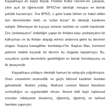
Kaypakkaya en başta Büyük Proleter Kültür Devrimi’nin çalışkan,
zihni açık bir öğrencisidir. BPKD’nin ideolojik mesajını en berrak
şekilde kavramıştır. Zira BPKD, o güne kadar bilinen ve kabul edilen
tüm devrimlerden farklı ve “ezber bozan” bir ideolojik karaktere
sahiptir. Bilinmeyen bir kuyuya inmenin tarihteki en cüretli hamlesidir.
Zira “proletaryanın” önderliğini yapan bir iktidara karşı proletaryanın bir
kalkışması ve bu iktidarı alaşağı etmesi anlamına gelen bu devrimin
sloganı “burjuva karargâhları bombalayın”dır. Başkan Mao, komünist
partisini hedefe koyarak bir devrimi bu sloganla başlatmıştır. Bu,
sosyalizm içinde devrimlerin gerekliliğinin en berrak formülasyonu ve
ilk deneyimidir.
Kaypakkaya yoldaşın ideolojik hamuru bu anlayışla yoğrulmuştur.
Onun cesaretinin evrensellik ve güçlü bilimsel karakteri buradan
gelmektedir. İbrahim yoldaş, Marksist Leninist Maoist felsefenin
sınıfsallığını ve uygulanabilir olması ilkesini belli başlı toplumsal
sorunları irdeleyerek donanmış, öğrenmiş, öğretmiş ve tarihsel
hamleler yapmıştır.