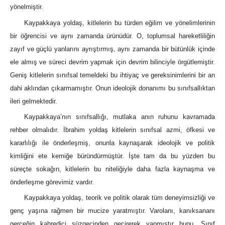
yönelmiştir.
Kaypakkaya yoldaş, kitlelerin bu türden eğilim ve yönelimlerinin
bir öğrencisi ve aynı zamanda ürünüdür. O, toplumsal hareketliliğin
zayıf ve güçlü yanlarını ayrıştırmış, aynı zamanda bir bütünlük içinde
ele almış ve süreci devrim yapmak için devrim bilinciyle örgütlemiştir.
Geniş kitlelerin sınıfsal temeldeki bu ihtiyaç ve gereksinimlerini bir an
dahi aklından çıkarmamıştır. Onun ideolojik donanımı bu sınıfsallıktan
ileri gelmektedir.
Kaypakkaya’nın sınıfsallığı, mutlaka anın ruhunu kavramada
rehber olmalıdır. İbrahim yoldaş kitlelerin sınıfsal azmi, öfkesi ve
kararlılığı ile önderleşmiş, onunla kaynaşarak ideolojik ve politik
kimliğini ete kemiğe büründürmüştür. İşte tam da bu yüzden bu
süreçte sokağın, kitlelerin bu niteliğiyle daha fazla kaynaşma ve
önderleşme görevimiz vardır.
Kaypakkaya yoldaş, teorik ve politik olarak tüm deneyimsizliği ve
genç yaşına rağmen bir mucize yaratmıştır. Varolanı, kanıksananı
gerçeğin kahredici süzgecinden geçirerek yapmıştır bunu. Sınıf