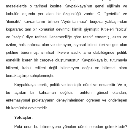
meselelerde o tarihsel kesitte Kaypakkaya’nın genel eğilimin ve
kabulün dışında yer alan bir özgünlüğü vardır. O, “gericilik” ve
“ilericilik” kavramlarını bilinen “Aydınlanmacı” burjuva yaklaşımdan
kopararak tam bir komünist devrimci kimlik giymiştir. Kitleleri “solcu”
ve “sağcı” diye tarihsel ilerlemeciliğe göre tasnif etmemiş, ezen ve
ezilen, halk safında olan ve olmayan, siyasal bilinci ileri ve geri olan
şekline bürünmüş, sınıfsal ilkelere sadık ama olabildiğince politik
esneklik içeren bir çerçeve oluşturmuştur. Kaypakkaya bu tutumuyla
bilineni, kabul edileni değil bilinmeyen doğru ve bilimsel olanı
berraklaştırıp sahiplenmiştir.
Kaypakkaya teorik, politik ve ideolojik cüret ve cesarettir. Ve o,
bu açıdan bir kahraman değildir. Tarihten, güncel olandan,
enternasyonal proletaryanın deneyimlerinden öğrenen ve önderleşen
bir komünist-devrimcidir.
Yoldaşlar;
Peki onun bu bilinmeyene yönelen cüreti nereden gelmektedir?