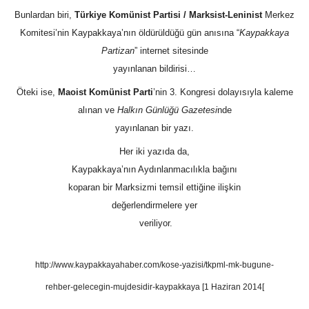
Bunlardan biri,
Türkiye Komünist Partisi / Marksist-Leninist
Merkez
Komitesi’nin Kaypakkaya’nın öldürüldüğü gün anısına “
Kaypakkaya
Partizan
” internet sitesinde
yayınlanan bildirisi…
Öteki ise,
Maoist Komünist Parti
’nin 3. Kongresi dolayısıyla kaleme
alınan ve
Halkın Günlüğü Gazetesi
nde
yayınlanan bir yazı.
Her iki yazıda da,
Kaypakkaya’nın Aydınlanmacılıkla bağını
koparan bir Marksizmi temsil ettiğine ilişkin
değerlendirmelere yer
veriliyor.
http://www.kaypakkayahaber.com/kose-yazisi/tkpml-mk-bugune-
rehber-gelecegin-mujdesidir-kaypakkaya [1 Haziran 2014[