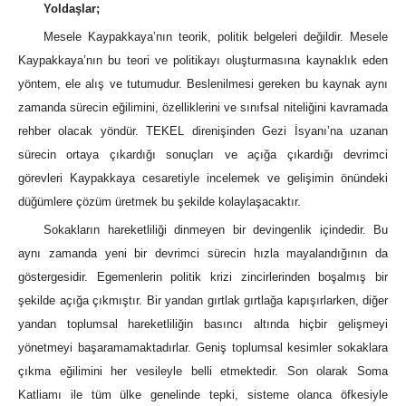
Yoldaşlar;
Mesele Kaypakkaya’nın teorik, politik belgeleri değildir. Mesele
Kaypakkaya’nın bu teori ve politikayı oluşturmasına kaynaklık eden
yöntem, ele alış ve tutumudur. Beslenilmesi gereken bu kaynak aynı
zamanda sürecin eğilimini, özelliklerini ve sınıfsal niteliğini kavramada
rehber olacak yöndür. TEKEL direnişinden Gezi İsyanı’na uzanan
sürecin ortaya çıkardığı sonuçları ve açığa çıkardığı devrimci
görevleri Kaypakkaya cesaretiyle incelemek ve gelişimin önündeki
düğümlere çözüm üretmek bu şekilde kolaylaşacaktır.
Sokakların hareketliliği dinmeyen bir devingenlik içindedir. Bu
aynı zamanda yeni bir devrimci sürecin hızla mayalandığının da
göstergesidir. Egemenlerin politik krizi zincirlerinden boşalmış bir
şekilde açığa çıkmıştır. Bir yandan gırtlak gırtlağa kapışırlarken, diğer
yandan toplumsal hareketliliğin basıncı altında hiçbir gelişmeyi
yönetmeyi başaramamaktadırlar. Geniş toplumsal kesimler sokaklara
çıkma eğilimini her vesileyle belli etmektedir. Son olarak Soma
Katliamı ile tüm ülke genelinde tepki, sisteme olanca öfkesiyle