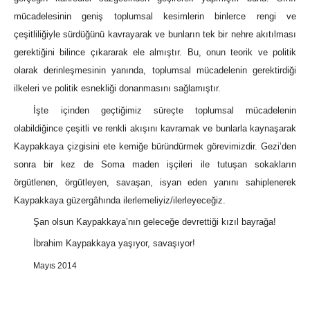
mücadelesinin geniş toplumsal kesimlerin binlerce rengi ve
çeşitliliğiyle sürdüğünü kavrayarak ve bunların tek bir nehre akıtılması
gerektiğini bilince çıkararak ele almıştır. Bu, onun teorik ve politik
olarak derinleşmesinin yanında, toplumsal mücadelenin gerektirdiği
ilkeleri ve politik esnekliği donanmasını sağlamıştır.
İşte içinden geçtiğimiz süreçte toplumsal mücadelenin
olabildiğince çeşitli ve renkli akışını kavramak ve bunlarla kaynaşarak
Kaypakkaya çizgisini ete kemiğe büründürmek görevimizdir. Gezi’den
sonra bir kez de Soma maden işçileri ile tutuşan sokakların
örgütlenen, örgütleyen, savaşan, isyan eden yanını sahiplenerek
Kaypakkaya güzergâhında ilerlemeliyiz/ilerleyeceğiz.
Şan olsun Kaypakkaya’nın geleceğe devrettiği kızıl bayrağa!
İbrahim Kaypakkaya yaşıyor, savaşıyor!
Mayıs 2014