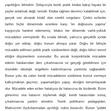
yapıldığını bilmektir. Dolayısıyla teorik pratik kitaba bakıp hayata bir
şeyler anlatmak değil, tersidir. Kitaba rağmen devrimci kalabilmek için,
gerçek veri alınarak kitabî olan sürekli sorgulanır. Çünkü ezilenler
tarihin hiçbir döneminde ezenlere karşı “en doğrusunu yapma”
kaygısıyla hareket edememiş; bilakis her dönemde varlık-yokluk
mücadelesi vermişlerdir. Bu sırada bilmek, yalnızca gerçeklik içinde
doğru yer edinip, doğru konum almaya yarar. Doğru bir bilinçle
mücadele edilmesi politik pratik sürdürenlerin değil, doğru bilinci temsil
ettiğini düşünenlerin sorunudur. Bu ancak konjonktürde mücadele
edenin hatalarından ders çıkartmasına ve gerçeği görebilmesi için
önündeki ideolojik engellerin kaldırılmasına yardımla sağlanabilir.
Bunun yolu da zaten kendi mücadelesini sürdürene komut vermeye
kalkışmaktan geçmez, yapamadığını yapıp, eksiğini tamamlayarak
olur. Mücadele eden ezilen hatalıysa da hatasızsa da bizdendir. Bizim
görevimiz ona hatasını söylemek değil, kendi hatasından sonuç
çıkartmasına yardım etmektir. Teorik politikanın pedagojiden,
Marksizmin Aydınlanmadan ayrıldığı nokta burasıdır. Bunun “şiddet