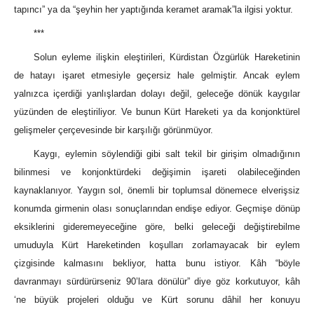
tapıncı” ya da “şeyhin her yaptığında keramet aramak”la ilgisi yoktur.
***
Solun eyleme ilişkin eleştirileri, Kürdistan Özgürlük Hareketinin
de hatayı işaret etmesiyle geçersiz hale gelmiştir. Ancak eylem
yalnızca içerdiği yanlışlardan dolayı değil, geleceğe dönük kaygılar
yüzünden de eleştiriliyor. Ve bunun Kürt Hareketi ya da konjonktürel
gelişmeler çerçevesinde bir karşılığı görünmüyor.
Kaygı, eylemin söylendiği gibi salt tekil bir girişim olmadığının
bilinmesi ve konjonktürdeki değişimin işareti olabileceğinden
kaynaklanıyor. Yaygın sol, önemli bir toplumsal dönemece elverişsiz
konumda girmenin olası sonuçlarından endişe ediyor. Geçmişe dönüp
eksiklerini gideremeyeceğine göre, belki geleceği değiştirebilme
umuduyla Kürt Hareketinden koşulları zorlamayacak bir eylem
çizgisinde kalmasını bekliyor, hatta bunu istiyor. Kâh “böyle
davranmayı sürdürürseniz 90’lara dönülür” diye göz korkutuyor, kâh
‘ne büyük projeleri olduğu ve Kürt sorunu dâhil her konuyu