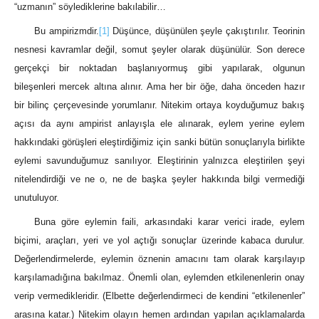
“uzmanın” söylediklerine bakılabilir…
Bu ampirizmdir.
[1]
Düşünce, düşünülen şeyle çakıştırılır. Teorinin
nesnesi kavramlar değil, somut şeyler olarak düşünülür. Son derece
gerçekçi bir noktadan başlanıyormuş gibi yapılarak, olgunun
bileşenleri mercek altına alınır. Ama her bir öğe, daha önceden hazır
bir bilinç çerçevesinde yorumlanır. Nitekim ortaya koyduğumuz bakış
açısı da aynı ampirist anlayışla ele alınarak, eylem yerine eylem
hakkındaki görüşleri eleştirdiğimiz için sanki bütün sonuçlarıyla birlikte
eylemi savunduğumuz sanılıyor. Eleştirinin yalnızca eleştirilen şeyi
nitelendirdiği ve ne o, ne de başka şeyler hakkında bilgi vermediği
unutuluyor.
Buna göre eylemin faili, arkasındaki karar verici irade, eylem
biçimi, araçları, yeri ve yol açtığı sonuçlar üzerinde kabaca durulur.
Değerlendirmelerde, eylemin öznenin amacını tam olarak karşılayıp
karşılamadığına bakılmaz. Önemli olan, eylemden etkilenenlerin onay
verip vermedikleridir. (Elbette değerlendirmeci de kendini “etkilenenler”
arasına katar.) Nitekim olayın hemen ardından yapılan açıklamalarda