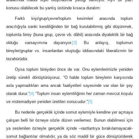
konusu olabilecek bu yanlış üstünde kısaca duralım:
Farklı kişi/grup/çevre/toplum kesimleri arasında toplum
aracılığıyla sanki kendiliğinden bir bağ kurulabilirmiş gibi düşünmek,
toplumla birey (buna grup, çevre vb. dâhil) arasında diyalektik bir bağ
olduğu varsayımına dayanıyor.
[3]
Bu anlayış, toplumun
bireyler/gruplar vs. insanlardan oluştuğu iddiasındaki liberalizmin bir
tezahürüdür.
Oysa toplum bireyden önce de var. Onu eylemlerimizle yeniden
üretip sürekli dönüştürüyoruz. “O halde toplum bireylerin karşısında
asla yapmadıkları ama ancak faaliyetleri sayesinde var olan bir şey
olarak durur.”
[4]
“Toplum insan eylemliliğinin her zaman mevcut
koşulu
ve mütemadiyen yeniden üretilen
sonucudur
.”
[5]
Bu nedenle gerçeklik içinde somut eylemiyle kendine yer açmaya
çalışan belli bir özneye sözle düzen verilemez. Bunun olabilmesi için
ya seslenilen özneyle gerçeklik içinde –rastlantıya bırakılamayacak-
somut bağlantılar olmalıdır, ya da söz maddi bir güce dönüştürülerek