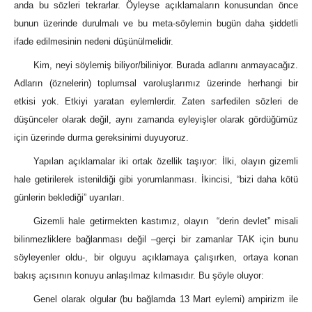
anda bu sözleri tekrarlar. Öyleyse açıklamaların konusundan önce
bunun üzerinde durulmalı ve bu meta-söylemin bugün daha şiddetli
ifade edilmesinin nedeni düşünülmelidir.
Kim, neyi söylemiş biliyor/biliniyor. Burada adlarını anmayacağız.
Adların (öznelerin) toplumsal varoluşlarımız üzerinde herhangi bir
etkisi yok. Etkiyi yaratan eylemlerdir. Zaten sarfedilen sözleri de
düşünceler olarak değil, aynı zamanda eyleyişler olarak gördüğümüz
için üzerinde durma gereksinimi duyuyoruz.
Yapılan açıklamalar iki ortak özellik taşıyor: İlki, olayın gizemli
hale getirilerek istenildiği gibi yorumlanması. İkincisi, “bizi daha kötü
günlerin beklediği” uyarıları.
Gizemli hale getirmekten kastımız, olayın “derin devlet” misali
bilinmezliklere bağlanması değil –gerçi bir zamanlar TAK için bunu
söyleyenler oldu-, bir olguyu açıklamaya çalışırken, ortaya konan
bakış açısının konuyu anlaşılmaz kılmasıdır. Bu şöyle oluyor:
Genel olarak olgular (bu bağlamda 13 Mart eylemi) ampirizm ile