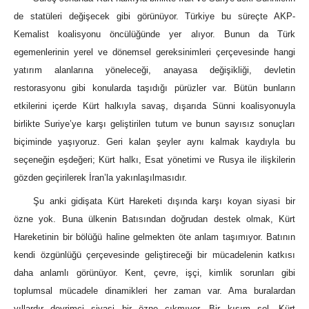
de statüleri değişecek gibi görünüyor. Türkiye bu süreçte AKP-
Kemalist koalisyonu öncülüğünde yer alıyor. Bunun da Türk
egemenlerinin yerel ve dönemsel gereksinimleri çerçevesinde hangi
yatırım alanlarına yöneleceği, anayasa değişikliği, devletin
restorasyonu gibi konularda taşıdığı pürüzler var. Bütün bunların
etkilerini içerde Kürt halkıyla savaş, dışarıda Sünni koalisyonuyla
birlikte Suriye’ye karşı geliştirilen tutum ve bunun sayısız sonuçları
biçiminde yaşıyoruz. Geri kalan şeyler aynı kalmak kaydıyla bu
seçeneğin eşdeğeri; Kürt halkı, Esat yönetimi ve Rusya ile ilişkilerin
gözden geçirilerek İran’la yakınlaşılmasıdır.
Şu anki gidişata Kürt Hareketi dışında karşı koyan siyasi bir
özne yok. Buna ülkenin Batısından doğrudan destek olmak, Kürt
Hareketinin bir bölüğü haline gelmekten öte anlam taşımıyor. Batının
kendi özgünlüğü çerçevesinde geliştireceği bir mücadelenin katkısı
daha anlamlı görünüyor. Kent, çevre, işçi, kimlik sorunları gibi
toplumsal mücadele dinamikleri her zaman var. Ama buralardan
yıllardır devrimci siyasi bir özne çıkmıyor. Bir kısım sol, Kürt