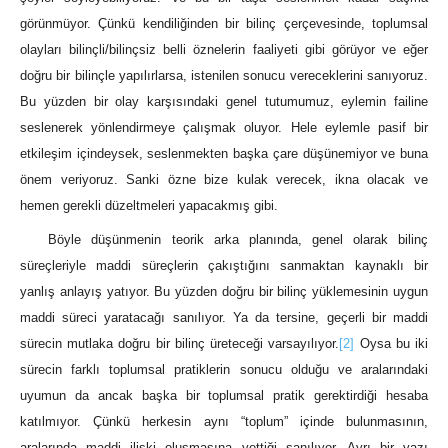
görünmüyor. Çünkü kendiliğinden bir bilinç çerçevesinde, toplumsal
olayları bilinçli/bilinçsiz belli öznelerin faaliyeti gibi görüyor ve eğer
doğru bir bilinçle yapılırlarsa, istenilen sonucu vereceklerini sanıyoruz.
Bu yüzden bir olay karşısındaki genel tutumumuz, eylemin failine
seslenerek yönlendirmeye çalışmak oluyor. Hele eylemle pasif bir
etkileşim içindeysek, seslenmekten başka çare düşünemiyor ve buna
önem veriyoruz. Sanki özne bize kulak verecek, ikna olacak ve
hemen gerekli düzeltmeleri yapacakmış gibi.
Böyle düşünmenin teorik arka planında, genel olarak bilinç
süreçleriyle maddi süreçlerin çakıştığını sanmaktan kaynaklı bir
yanlış anlayış yatıyor. Bu yüzden doğru bir bilinç yüklemesinin uygun
maddi süreci yaratacağı sanılıyor. Ya da tersine, geçerli bir maddi
sürecin mutlaka doğru bir bilinç üreteceği varsayılıyor.
[2]
Oysa bu iki
sürecin farklı toplumsal pratiklerin sonucu olduğu ve aralarındaki
uyumun da ancak başka bir toplumsal pratik gerektirdiği hesaba
katılmıyor. Çünkü herkesin aynı “toplum” içinde bulunmasının,
aralarında maddi ilişki oluşmasına yettiği sanılıyor. Ayrı bir yazı