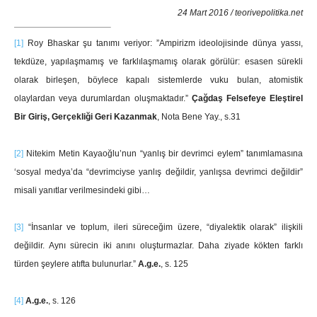
24 Mart 2016 / teorivepolitika.net
[1]
Roy Bhaskar şu tanımı veriyor: ”Ampirizm ideolojisinde dünya yassı,
tekdüze, yapılaşmamış ve farklılaşmamış olarak görülür: esasen sürekli
olarak birleşen, böylece kapalı sistemlerde vuku bulan, atomistik
olaylardan veya durumlardan oluşmaktadır.”
Çağdaş Felsefeye Eleştirel
Bir Giriş, Gerçekliği Geri Kazanmak
, Nota Bene Yay., s.31
[2]
Nitekim Metin Kayaoğlu’nun “yanlış bir devrimci eylem” tanımlamasına
‘sosyal medya’da “devrimciyse yanlış değildir, yanlışsa devrimci değildir”
misali yanıtlar verilmesindeki gibi…
[3]
“İnsanlar ve toplum, ileri süreceğim üzere, “diyalektik olarak” ilişkili
değildir. Aynı sürecin iki anını oluşturmazlar. Daha ziyade kökten farklı
türden şeylere atıfta bulunurlar.”
A.g.e.
, s. 125
[4]
A.g.e.
, s. 126