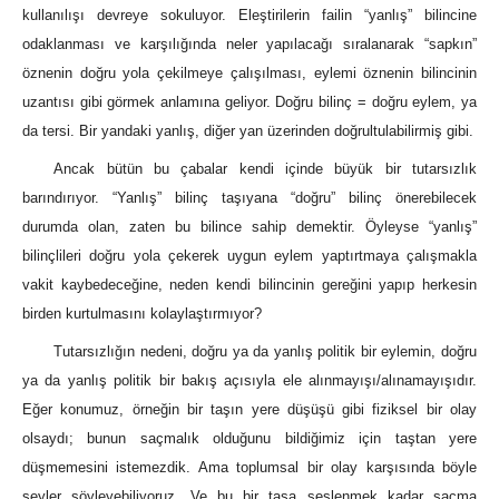
kullanılışı devreye sokuluyor. Eleştirilerin failin “yanlış” bilincine
odaklanması ve karşılığında neler yapılacağı sıralanarak “sapkın”
öznenin doğru yola çekilmeye çalışılması, eylemi öznenin bilincinin
uzantısı gibi görmek anlamına geliyor. Doğru bilinç = doğru eylem, ya
da tersi. Bir yandaki yanlış, diğer yan üzerinden doğrultulabilirmiş gibi.
Ancak bütün bu çabalar kendi içinde büyük bir tutarsızlık
barındırıyor. “Yanlış” bilinç taşıyana “doğru” bilinç önerebilecek
durumda olan, zaten bu bilince sahip demektir. Öyleyse “yanlış”
bilinçlileri doğru yola çekerek uygun eylem yaptırtmaya çalışmakla
vakit kaybedeceğine, neden kendi bilincinin gereğini yapıp herkesin
birden kurtulmasını kolaylaştırmıyor?
Tutarsızlığın nedeni, doğru ya da yanlış politik bir eylemin, doğru
ya da yanlış politik bir bakış açısıyla ele alınmayışı/alınamayışıdır.
Eğer konumuz, örneğin bir taşın yere düşüşü gibi fiziksel bir olay
olsaydı; bunun saçmalık olduğunu bildiğimiz için taştan yere
düşmemesini istemezdik. Ama toplumsal bir olay karşısında böyle
şeyler söyleyebiliyoruz. Ve bu bir taşa seslenmek kadar saçma