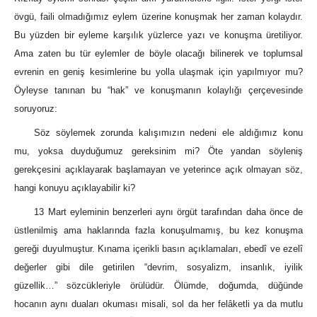
övgü, faili olmadığımız eylem üzerine konuşmak her zaman kolaydır.
Bu yüzden bir eyleme karşılık yüzlerce yazı ve konuşma üretiliyor.
Ama zaten bu tür eylemler de böyle olacağı bilinerek ve toplumsal
evrenin en geniş kesimlerine bu yolla ulaşmak için yapılmıyor mu?
Öyleyse tanınan bu “hak” ve konuşmanın kolaylığı çerçevesinde
soruyoruz:
Söz söylemek zorunda kalışımızın nedeni ele aldığımız konu
mu, yoksa duyduğumuz gereksinim mi? Öte yandan söyleniş
gerekçesini açıklayarak başlamayan ve yeterince açık olmayan söz,
hangi konuyu açıklayabilir ki?
13 Mart eyleminin benzerleri aynı örgüt tarafından daha önce de
üstlenilmiş ama haklarında fazla konuşulmamış, bu kez konuşma
gereği duyulmuştur. Kınama içerikli basın açıklamaları, ebedî ve ezelî
değerler gibi dile getirilen “devrim, sosyalizm, insanlık, iyilik
güzellik…” sözcükleriyle örülüdür. Ölümde, doğumda, düğünde
hocanın aynı duaları okuması misali, sol da her felâketli ya da mutlu