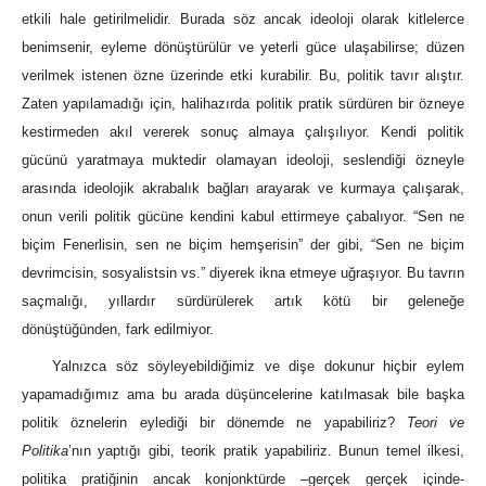
etkili hale getirilmelidir. Burada söz ancak ideoloji olarak kitlelerce
benimsenir, eyleme dönüştürülür ve yeterli güce ulaşabilirse; düzen
verilmek istenen özne üzerinde etki kurabilir. Bu, politik tavır alıştır.
Zaten yapılamadığı için, halihazırda politik pratik sürdüren bir özneye
kestirmeden akıl vererek sonuç almaya çalışılıyor. Kendi politik
gücünü yaratmaya muktedir olamayan ideoloji, seslendiği özneyle
arasında ideolojik akrabalık bağları arayarak ve kurmaya çalışarak,
onun verili politik gücüne kendini kabul ettirmeye çabalıyor. “Sen ne
biçim Fenerlisin, sen ne biçim hemşerisin” der gibi, “Sen ne biçim
devrimcisin, sosyalistsin vs.” diyerek ikna etmeye uğraşıyor. Bu tavrın
saçmalığı, yıllardır sürdürülerek artık kötü bir geleneğe
dönüştüğünden, fark edilmiyor.
Yalnızca söz söyleyebildiğimiz ve dişe dokunur hiçbir eylem
yapamadığımız ama bu arada düşüncelerine katılmasak bile başka
politik öznelerin eylediği bir dönemde ne yapabiliriz?
Teori ve
Politika
’nın yaptığı gibi, teorik pratik yapabiliriz. Bunun temel ilkesi,
politika pratiğinin ancak konjonktürde –gerçek gerçek içinde-