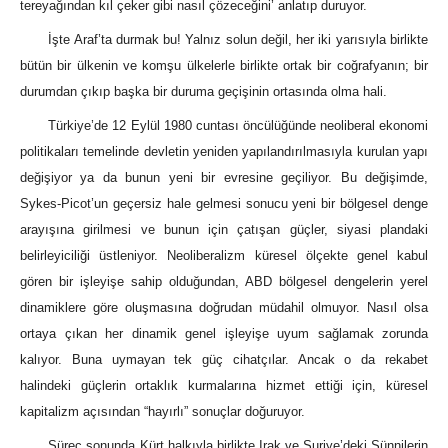
tereyağından kıl çeker gibi nasıl çözeceğini’ anlatıp duruyor.
İşte Araf’ta durmak bu! Yalnız solun değil, her iki yarısıyla birlikte
bütün bir ülkenin ve komşu ülkelerle birlikte ortak bir coğrafyanın; bir
durumdan çıkıp başka bir duruma geçişinin ortasında olma hali.
Türkiye’de 12 Eylül 1980 cuntası öncülüğünde neoliberal ekonomi
politikaları temelinde devletin yeniden yapılandırılmasıyla kurulan yapı
değişiyor ya da bunun yeni bir evresine geçiliyor. Bu değişimde,
Sykes-Picot’un geçersiz hale gelmesi sonucu yeni bir bölgesel denge
arayışına girilmesi ve bunun için çatışan güçler, siyasi plandaki
belirleyiciliği üstleniyor. Neoliberalizm küresel ölçekte genel kabul
gören bir işleyişe sahip olduğundan, ABD bölgesel dengelerin yerel
dinamiklere göre oluşmasına doğrudan müdahil olmuyor. Nasıl olsa
ortaya çıkan her dinamik genel işleyişe uyum sağlamak zorunda
kalıyor. Buna uymayan tek güç cihatçılar. Ancak o da rekabet
halindeki güçlerin ortaklık kurmalarına hizmet ettiği için, küresel
kapitalizm açısından “hayırlı” sonuçlar doğuruyor.
Süreç sonunda Kürt halkıyla birlikte Irak ve Suriye’deki Sünnilerin