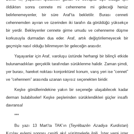
öldükten sonra cennete mi cehenneme mi gideceği henüz
belirlenemeyenler, bir süre Araf’ta bekletilir. Burası cenneti
cehennemden ayıran ve üzerinden iki tarafın da görüldüğü yüksekçe
bir yerdir. Bekleyenler cennete girme umudu ve cehenneme düşme
korkusuyla durmadan dua eder. Araf, artık değiştirilemeyecek bir
geçmişle nasıl olduğu bilinmeyen bir geleceğin arasıdır.
Yaşayanlar için Araf, varoluşu üstünde herhangi bir bilinçli etkide
bulunamadıkları gerçeklik tarafından sürüklenme halidir. Zaman şimdi,
yer burası, hareket noktası konjonktürel konum, varış yeri ise “cennet”
ve “cehennem” arasında uzanan sayısız seçenekten biridir.
Keşke gönüllerindekine yakın bir seçeneğe ulaşabilecek kadar
derman bulabilseler! Keşke peşlerinden sürüklendikleri güçler insaflı
davransa!
***
Bu yazı 13 Mart’ta TAK’ın (
Teyrêbazên Azadiya Kurdistan
)
Kızılay eylemi sonrası çeşitli akıl yürütmelerle ilgili. İster yergi ister