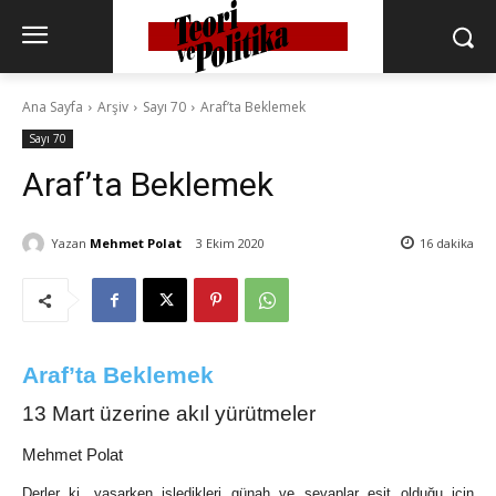
Ana Sayfa
Arşiv
Sayı 70
Araf’ta Beklemek
Sayı 70
Araf’ta Beklemek
Yazan
Mehmet Polat
3 Ekim 2020
16
dakika
Araf’ta Beklemek
13 Mart üzerine akıl yürütmeler
Mehmet Polat
Derler ki, yaşarken işledikleri günah ve sevaplar eşit olduğu için