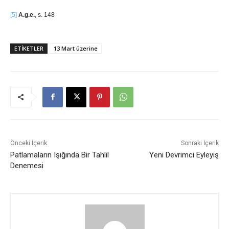
[5]
A.g.e.
, s. 148
ETIKETLER
13 Mart üzerine
Önceki İçerik
Sonraki İçerik
Patlamaların Işığında Bir Tahlil
Yeni Devrimci Eyleyiş
Denemesi