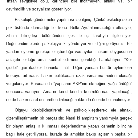
‘insan sevgisiyle dolu, karıncayı bile incitmeyen, ahlaklı vs.’ bir
devrimcilik ve sosyalizm gösteriliyor.
Psikolojik göndermeler yapılması ise ilginç. Çünkü psikoloji solun
pek üstünde durmadığı bir konu. Belki Aydınlanmacılığın etkisiyle,
zihnin bilinçdışı bölümünden çok bilinç tarafıyla ilgileniliyor.
Değerlendirmelerde psikolojiye iki yönde yer verildiğini görüyoruz. Bir
yandan eyleme gerekçe oluşturduğu varsayılan intikam duygusunun
anlaşılır olduğu ama kontrol edilmesi gerektiği hatırlatılıyor. “Kör
şiddet” gibi ifadeler bununla ilintili. Diğer yandan bu tür eylemlerin
korkuyu arttırarak halkın politikadan uzaklaşmasına neden olacağı
vurgulanıyor. Buradan da “yapılanın AKP’nin ekmeğine yağ sürdüğü”
sonucuna varılıyor. Ama ne kendi kendini kontrolün nasıl yapılacağı,
ne de halkın nasıl cesaretlendirileceği hakkında öneride bulunulmuyor.
Olguyu ideolojikleştirerek ve psikolojikleştirerek ele almak,
gizemlileştirmenin bir parçasıdır. Nasıl ki ampirizm yardımıyla gerçek
bir olayın anlaşılır kılınması değerlendirme yapan öznenin bilincine
bağlı hale getiriliyorsa, burada da ampirist bakış açısının başka bir