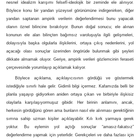
nesnel idealizm karışımı felsefî-ideolojik bir zeminde ele alınıyor.
Böylece konu bir yandan yüzeysel görünümüne indirgenirken, diğer
yandan saptanan ampirik verilerin değerlendirmesi bunu yapacak
olanın öznel bilincine bırakılıyor. Bunun doğal sonucu; ele alınan
konunun ele alan bilinçten bağımsız varoluşuyla ilgili gelişmeleri,
dolayısıyla başka olgularla ilişkilerini, ortaya çıkış nedenlerini, yol
açacağı olası sonuçlar üzerinden öngörüde bulunmak gibi şeyleri
dikkate almamak oluyor. Geriye, ampirik verileri gözlemcinin feraseti
çerçevesinde yorumlayıp açıklamak kalıyor.
Böylece açıklama, açıklayıcısının gördüğü ve göstermek
istediğiyle sınırlı hale gelir. Gidimli bilgi içermez. Kafamızda belli bir
planla yaşayıp gidiyorken aniden ortaya çıkan ve birbiriyle ilişkisiz
olaylarla karşılaşıyormuşuz gibidir. Her birinin anlamını, ancak,
herkesin gördüğünü gören ama bunların nasıl ele alınması gerektiğinin
sırrına sahip uzman kişiler açıklayabilir. Kılı kırk yarmaya gerek
yoktur. Bu eylemin yol açtığı sonuçlar “amasız-fakatsız”
değerlendirme yapmak için yeterlidir. Gerekçeleri ve daha fazlası için