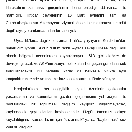
Hareketinin zamansız girişimlerinin bunu önlediği iddiasında. Bu
mantığın, iktidar çevrelerinin 13 Mart eylemini “tam da
Cumhurbaşkanının Azerbaycan ziyareti öncesine rastlaması tesadüf
değil” diye yorumlamasından bir farkı yok.
Oysa 90’larda değiliz, o zaman Batı’da yaşayanın Kürdistan’dan
haberi olmuyordu. Bugün durum farklı. Ayrıca savaş ülkesel değil, asıl
olarak bölgesel nedenlerden kaynaklanıyor. IŞİD gibi aktörler de
devreye girecek ve AKP’nin Suriye politikaları her geçen gün daha çok
sorgulanacaktır. Bu nedenle iktidar da herkesle birlikte aynı
konjonktürün içinde ve ince bir buz tabakasının üstünde yürüyor.
Konjonktürdeki her değişiklik, siyasi öznelerin çalkantılar
yaşamasına ve konumlarını gözden geçirmesine yol açıyor. Bu
boyutlardaki bir toplumsal değişim kayıpsız yaşanmayacak,
kaybedecek şeyi olanlar kaybedecektir. Özgür irademizi ortaya
koyabildiğimiz sürece bizim için “kazanmak” ya da “kaybetmek” söz
konusu değildir.