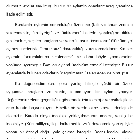
olumsuz etkiler sayılmış, bu tür bir eylemin onaylanmadığı yeterince
ifade edilmiştir.
Buralarda eylemin sorumluluğu öznesine (faili ve karar vericisi)
yüklenmekte, “milliyetçi” ve “intikamcı” hislerle yapıldığına dikkat
çekilmekte, seçilen araçların ve yerin “masum insanların” ölümüne yol
açması nedeniyle “sorumsuz” davranıldığı vurgulanmaktadır. Kimileri
eylemin “sorumlularına seslenerek” bir daha böyle yapmamaları
yönünde uyarmıştır. Bazıları eylemi “mahkûm etmek” istemiştir. Bu tür
eylemlerde bulunan odakların “dağıtılmasını” talep eden de olmuştur.
Bu değerlendirmelere göre yanlış bilinçle yüklü bir özne,
uygunsuz araçlarla ve yerde, istenmeyen bir eylem yapıyor.
Değerlendirmelerin geçerliliğini göstermek için ideolojik ve psikolojik iki
grup kanıta başvuruluyor. Elbette bir yerde özne varsa, ideoloji de
olacaktır. Burada olaya ideolojik yaklaşılmasının nedeni, yanlış bir
ideolojiye (Kürt milliyetçiliği, intikamcılık vs.) dayanarak yanlış işler
yapan bir özneyi doğru yola çekme isteğidir. Doğru ideoloji olarak